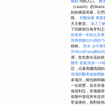
補助
m的入口。
醫
（Leubló）的S
刻的橫梁房屋，它們都以
降。
牙醫推薦
專業
天主教堂。
深入了解G
了回家前往匈牙利之
新墓第一年的注意事
習專業數位行銷技巧
樹林。
防水
台中整
升WordPress網站的
洲，您也會在這款經
務所
居家清潔一小
亞，沿著異國情調的al
清潔的醫美做臉體驗
多瑙河，維也納和鐵
一生經歷，並在布
保加利亞，穿過鐵塔海
假期中發現所有這些重要
常追捧的，相對較快的最