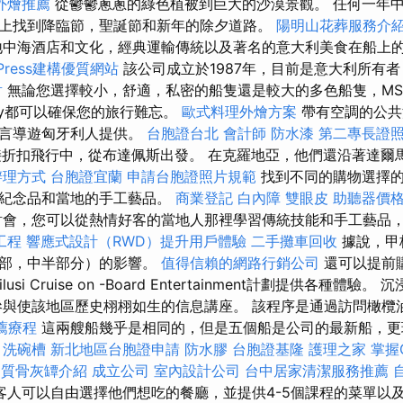
外燴推薦
從鬱鬱蔥蔥的綠色植被到巨大的沙漠景觀。 任何一年
上找到降臨節，聖誕節和新年的除夕道路。
陽明山花葬服務介
地中海酒店和文化，經典運輸傳統以及著名的意大利美食在船上
Press建構優質網站
該公司成立於1987年，目前是意大利所有
射
無論您選擇較小，舒適，私密的船隻還是較大的多色船隻，M
ality都可以確保您的旅行難忘。
歐式料理外燴方案
帶有空調的公共
語言導遊匈牙利人提供。
台胞證台北
會計師
防水漆
第二專長證
的直接折扣飛行中，從布達佩斯出發。 在克羅地亞，他們還沿著達
辦理方式
台胞證宜蘭
申請台胞證照片規範
找到不同的購物選擇的
的紀念品和當地的手工藝品。
商業登記
白內障
雙眼皮
助聽器價
會，您可以從熱情好客的當地人那裡學習傳統技能和手工藝品
工程
響應式設計（RWD）提升用戶體驗
二手攤車回收
據說，甲
後部，中半部分）的影響。
值得信賴的網路行銷公司
還可以提前
si Cruise on -Board Entertainment計劃提供各種體
參與使該地區歷史栩栩如生的信息講座。 該程序是通過訪問橄欖
薦療程
這兩艘船幾乎是相同的，但是五個船是公司的最新船，更
。
洗碗槽
新北地區台胞證申請
防水膠
台胞證基隆
護理之家
掌握G
品質骨灰罈介紹
成立公司
室內設計公司
台中居家清潔服務推薦
客人可以自由選擇他們想吃的餐廳，並提供4-5個課程的菜單以