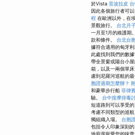
於Vista
音波拉皮
台
因此各個旅行者可以
程
在歐洲以外，在埃
景觀旅行。
台北月
一月至1月的維護期
款和條件。
台北台
據符合適用的匈牙
此處找到我們的數
帶全景窗或陽台小
箱，以及一兩個單
慮到尼羅河巡航的最
胞證過期怎麼辦？
和豪華步行船
菲律
驗。
台中按摩排毒
短道路到可以享受的
考慮不同類型的巡航，
獨組織入場。
台胞
包括令人印象深刻的
地廚房寵愛您的味