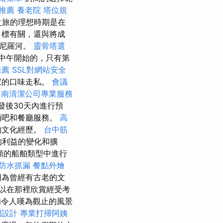
推薦
養老院
塔位規
之旅的理想時期是在
目標有關，還與將成
稱尼羅河。
靈骨塔選
在中午開始的，只有第
推薦
SSL對網站安全
家的口味走私。
會議
台南清潔公司專業服務
發後30天內進行預
酒吧和餐廳服務。
高
的文化經歷。
台中筋
您的利益的變化和擴
類的船舶類型中進行
防水抓漏
餐點外燴
因為曾經有古老的文
以在那裡欣賞經受考
備令人嘆為觀止的風景
間設計
專業打掃阿姨