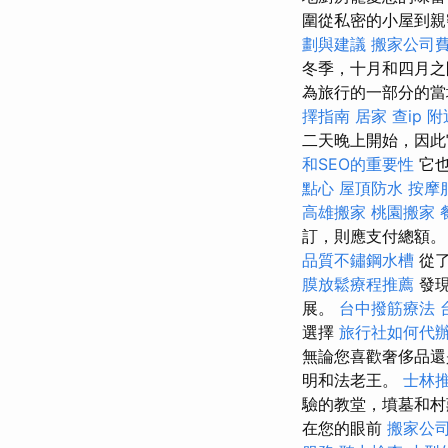
圍從私密的小屋到親
劃與建議
搬家公司費
冬季，十月和四月之
為旅行的一部分的當
擇指南
居家
查ip
附
二天晚上開始，因此
和SEO的重要性
它也
點心
屋頂防水
按摩
高雄搬家
桃園搬家
訂，則應支付總額。
品質不鏽鋼水槽
從了
膜放鬆療程推薦
發現
展。
台中撥筋療法
選擇
旅行社如何代
無論您喜歡奢侈品還
明和法老王。
士林
驗的教堂，墳墓和
在您的眼前
搬家公