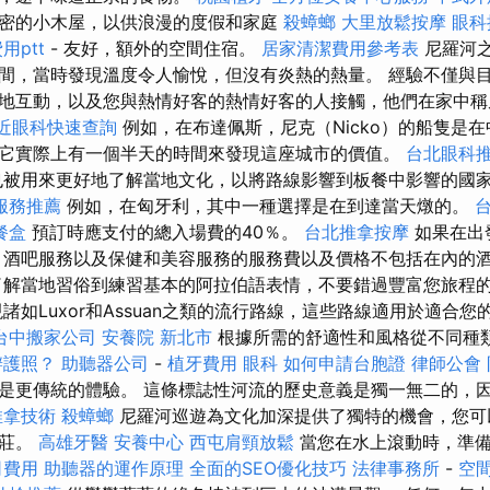
密的小木屋，以供浪漫的度假和家庭
殺蟑螂
大里放鬆按摩
眼科
用ptt
- 友好，額外的空間住宿。
居家清潔費用參考表
尼羅河
間，當時發現溫度令人愉悅，但沒有炎熱的熱量。 經驗不僅與
地互動，以及您與熱情好客的熱情好客的人接觸，他們在家中
近眼科快速查詢
例如，在布達佩斯，尼克（Nicko）的船隻是
它實際上有一個半天的時間來發現這座城市的價值。
台北眼科
被用來更好地了解當地文化，以將路線影響到板餐中影響的國
服務推薦
例如，在匈牙利，其中一種選擇是在到達當天燉的。
餐盒
預訂時應支付的總入場費的40％。
台北推拿按摩
如果在出
 酒吧服務以及保健和美容服務的服務費以及價格不包括在內的
解當地習俗到練習基本的阿拉伯語表情，不要錯過豐富您旅程
諸如Luxor和Assuan之類的流行路線，這些路線適用於適合
台中搬家公司
安養院 新北市
根據所需的舒適性和風格從不同種
辦護照？
助聽器公司
-
植牙費用
眼科
如何申請台胞證
律師公會
是更傳統的體驗。 這條標誌性河流的歷史意義是獨一無二的，
推拿技術
殺蟑螂
尼羅河巡遊為文化加深提供了獨特的機會，您可
村莊。
高雄牙醫
安養中心
西屯肩頸放鬆
當您在水上滾動時，準
司費用
助聽器的運作原理
全面的SEO優化技巧
法律事務所
-
空