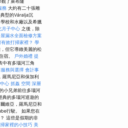
參觀了萊布隆
服務
大約有二十張雕
的Váralja沉
，學校和水廠以及希臘
北月子中心
之後，除
房屋漏水全面檢修方案
何有效打掃家裡？
學
，但它導緻美麗的松
的住宿。
戶外婚禮
提
表中有多瑙河三角
塔服務與選擇
會計事
，羅馬尼亞和保加利
中心
抓姦
空間
深層
的小兄弟前往多瑙河
經典的多瑙河巡遊的
塞爾維亞，羅馬尼亞和
ube行駛。 如果您在
b嗎？ 這些是假期的非
打掃家裡的小技巧
美