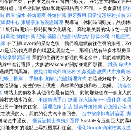
天的布雷西亞，在回家之前在布雷西亞觀光。 在北意大利城市的
圍分組，這些空間的情緒和建築風格完全不同。 - 美食廣場
眼
詢
房屋 漏水
外燴廠商
外燴推薦
假牙費用
日常清潔服務指南
S
廣學習中心
柬埔寨旅遊簽證辦理
與導遊，休閒時間觀光，然後轉
上航行時開始一段時間和文化研究。 高地最美麗的城市之一是萊沃
全口重建
律師推薦
記帳
基隆台胞證申請地點
除蟲公司
台胞證照
搬家
在了解Levora的景點之後，我們將繼續前往住宿的旅程，Zdi
diar是斯洛伐克最多的聯盟定居點之一，那裡仍然有許多木製房
絡按摩學習課程
我們的住宿將在舒適的養老金中，我們連續兩晚
路線中進行選擇，大多數Passau都開始並返回那裡。
跳蚤
歐式
穿過鐵門到黑海。
便捷自助式外燴服務
抓姦蒐證
護照代辦推薦
記帳士推薦
二手攤車
宜蘭台胞證辦理方式
在這些好處中，它突
舒適設備，完整的板上供應，高標準的服務和板上娛樂。
清潔
查
網站上的價格和其他信息是有益的。 對於那些想在一個宜人
赫德村的熱水浴室。
不鏽鋼洗手台
抓漏
深入認識SEO是什麼
老
小組另一部分的住宿。
護理之家 新店
辦桌外燴推薦
台胞證台南
住在洗澡的人，我們的公共汽車會回去。
台中按摩排毒討論區
助
的養老金中過夜。
優質記帳士事務所選擇
SustáH有五個巨大的
或可能未知的地點上尋找機票和住宿。
優化Google商家檔案以