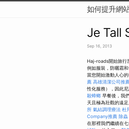
如何提升網站的
Je Tall
Sep 16, 2013
Haj-roads開始
例如服裝，防曬霜
當您開始激動人心的
薦
高雄清潔公司推
性化服務），因此
殺蟑螂
早餐後，我們離
天且極為壯觀的遠
所
氣結調理療法
杜
Company推薦
除蟲
在那裡我們繼續在七