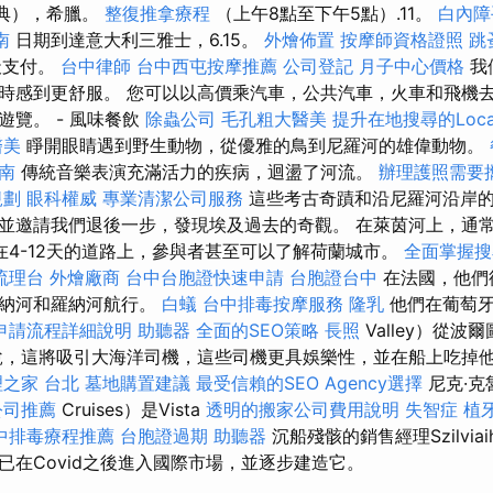
（雅典），希臘。
整復推拿療程
（上午8點至下午5點）.11。
白內障
南
日期到達意大利三雅士，6.15。
外燴佈置
按摩師資格證照
跳
天支付。
台中律師
台中西屯按摩推薦
公司登記
月子中心價格
我
時感到更舒服。 您可以以高價乘汽車，公共汽車，火車和飛機去
遊覽。 - 風味餐飲
除蟲公司
毛孔粗大醫美
提升在地搜尋的Loca
醫美
睜開眼睛遇到野生動物，從優雅的鳥到尼羅河的雄偉動物。
南
傳統音樂表演充滿活力的疾病，迴盪了河流。
辦理護照需要
規劃
眼科權威
專業清潔公司服務
這些考古奇蹟和沿尼羅河沿岸
並邀請我們退後一步，發現埃及過去的奇觀。 在萊茵河上，通常
在4-12天的道路上，參與者甚至可以了解荷蘭城市。
全面掌握搜
流理台
外燴廠商
台中台胞證快速申請
台胞證台中
在法國，他們
塞納河和羅納河航行。
白蟻
台中排毒按摩服務
隆乳
他們在葡萄牙
申請流程詳細說明
助聽器
全面的SEO策略
長照
Valley）從波爾
說，這將吸引大海洋司機，這些司機更具娛樂性，並在船上吃掉
之家 台北
墓地購置建議
最受信賴的SEO Agency選擇
尼克·克
公司推薦
Cruises）是Vista
透明的搬家公司費用說明
失智症
植
中排毒療程推薦
台胞證過期
助聽器
沉船殘骸的銷售經理Szilviai
已在Covid之後進入國際市場，並逐步建造它。