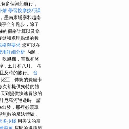
流上有多個河船航行，
外燴
學習按摩技巧課
洲，墨南柬埔寨和越南
幾乎全年跑步，除了
確的價格計算以及條
存儲和處理點燃的數
規格與要求
您可以在
費用詳細分析
內艙，
，吹風機，電視和冰
碎，五月和八月。 考
快且及時的旅行。
台
比亞，傳統的費盧卡
每次都提供獨特的體
4天到提供快速冒險的
計尼羅河巡遊時，請
te出發，那裡必須單
現無數的魔法體驗，
天多少錢
用美味的當
燴菜單
房間的選擇範