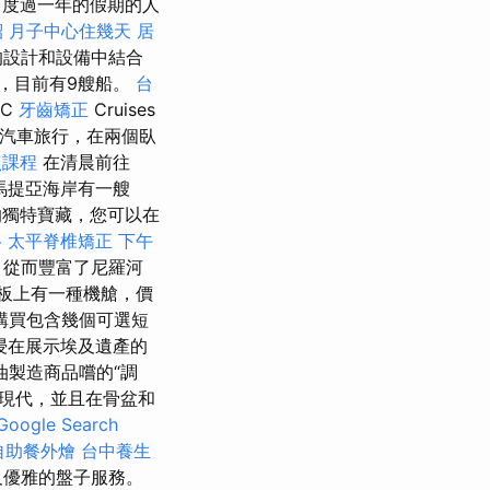
中度過一年的假期的人
紹
月子中心住幾天
居
的設計和設備中結合
者，目前有9艘船。
台
SC
牙齒矯正
Cruises
汽車旅行，在兩個臥
照課程
在清晨前往
爾馬提亞海岸有一艘
獨特寶藏，您可以在
格
太平脊椎矯正
下午
，從而豐富了尼羅河
板上有一種機艙，價
購買包含幾個可選短
驗。 沉浸在展示埃及遺產的
油製造商品嚐的“調
現代，並且在骨盆和
oogle Search
自助餐外燴
台中養生
及優雅的盤子服務。