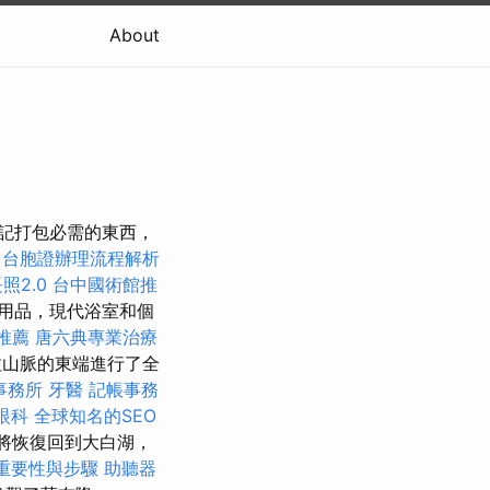
About
不要忘記打包必需的東西，
台胞證辦理流程解析
照2.0
台中國術館推
用品，現代浴室和個
推薦
唐六典專業治療
特拉山脈的東端進行了全
事務所
牙醫
記帳事務
眼科
全球知名的SEO
將恢復回到大白湖，
重要性與步驟
助聽器