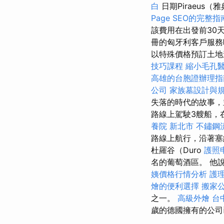
白
日期Piraeus
Page SEO的完整指
該費用在出發前30
冊的匈牙利客戶服務
以特殊價格預訂土地
技巧課程
縮小毛孔
高雄的台胞證辦理指
公司
家族墓設計與
失落的時代的故事，
路線上駕駛3艘船，
養院 新北市
不鏽鋼
路線上航行，沿著
杜羅谷（Duro
護照
名的葡萄酒區。 他
姨價格行情分析
護理
燴的便利選擇
搬家
之一。
高級外燴
台
歲的德國擁有的公司