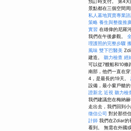
預訂時支付。 第4
景點都在三個空間周
私人墓地買賣專業諮
策略
養生與整復推
實習
在雄偉的尼羅河
我們在午後參觀。
理護照的完整步驟
風味
雙下巴醫美
Z
建造。
聽力檢查
經
可以從7艘船和10條
南部，他們一直在
4，是最長的19天。
設備，最小窗戶艙的
證新北
近視
聽力檢
我們建議您在梅納
走出去，我們回到
徵信公司
對於那些
計師
我們在Zdiar
看到。 無需在外國