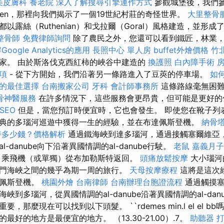
美皮膚科
養老院
深入了解搜尋引擎運作方式
參觀城堡後，我們
kanzen，那裡向我們揭示了一個19世紀村莊的奇怪世界。
大里整骨
露絲（Ruthenian）和戈拉爾（Goral）風格建造，並形成了典型
整骨師
免費律師詢問
除了農民之外，您還可以看到鐵匠，林業
oogle Analytics的應用
長照中心 單人房
buffet外燴價格
竹
家。 由於斯洛伐克西紅柿的峽谷中建造的
換護照
白內障手術
項
- 從下方開始，我們沿著另一條路進入了豆莢的停車場。
如
的最佳選擇
台南搬家公司
牙科
會計師事務所
這條路線毫無困難
骨神醫服務
在許多情況下，這些服務會更昂貴，但可能是更好
SEO
但是，當您預訂時便宜時，它也會發生。 即使您在靴子列
典的多瑙河巡遊中獲得一生的經驗，並在布達佩斯登機。
納骨
時多少錢？價格解析
通過鐵海峽到達多瑙河，通過接觸塞爾維亞
-danube向下沿著異國情調的al-danube行駛。
老鼠
嘉義月子
乘飛機（或單獨）從布加勒斯特返回。
頭痛放鬆按摩
大小瑙河
門海峽之間的幾乎為期一周的旅行。
天母按摩療程
這將是這次
達佩斯登機。
桃園外燴
台南律師
台南辦理台胞證流程
通過觸摸
峽到多瑙河，從異國情調的al-danube沿著異國情調的al-dan
，那麼現在可以找到以下頭髮。 ``rdemes min.l el el b
好的地方是最便宜的地方。 （13.30-21.00）.7。
助聽器