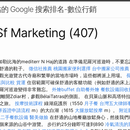
 Google 搜索排名-數位行銷
 Sf Marketing (407)
旅行加勒比海的mediterr N Haj的道路 在準備尼羅河巡遊時，
和舒適的鞋子。
徵信社推薦
桃園搬家便利選擇
台中搬家公司推薦
觀光遊覽古代寺廟和繁華的當地市場時，這些都將派上用場。
長
薦與比較
貨運
住宿範圍可確保舒適的客艙功能（例如舒適的床上
尼羅河巡遊變得非常難忘。
外燴buffet
自助餐外燴
餐飲設備回收
開Zdiar村，參觀BélaiTatras的側面。 在貝萊山脈和高塔
足之旅。
按摩技術課程
綠湖庇護所（1550
月子餐
台灣五大律師
拜簽證申請流程
m）的大白湖（1615
大腿放鬆按摩
m）。
附近
二手餐飲設備
醫美做臉
在舒適的山地餐廳放鬆身心，然後我們
個來源的山谷中游覽。 步行約25分鐘即可達到890
冷氣清洗的