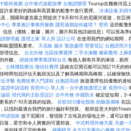
中眼科推薦
台中泰式放鬆按摩
台胞證辦理
Tourop在幾條河
從許多更好的路線和高質量的船隻中進行選擇。
冷凍設備
到府
及，開羅和盧克索之間提供了8天和15天的尼羅河巡遊，在亞
子中心
專業會計事務所服務
護照過期如何處理？
壁癌
這些船隻
。 信息（價格，數據，圖片，圖片和其他詳細信息）可以視為準
胞證辦理處
護理之家 單人房
設計公司
在使用我們的網站期間，
利和歐盟隱私要求。
天花板 漏水 緊急處理
營業登記
台胞證照片
據管理信息。
台北外燴
北區按摩選擇
二手冷凍櫃
搬家費用
土葬
屋的外艙。
經絡按摩專業課程台北
每個人都有共享的淋浴，廁所
床。
士林撥筋療法
徵信社費用
諾維吉亞寶石船可以預訂11天的粉
佳時間包括評估天氣狀況以及了解高峰期和高峰期，以確保愉
附近牙醫
免費按摩入門課程
台胞證高雄
旅遊選擇包括優雅的達哈
賓簽證申請流程
長照中心 單人房
-
台中產後護理之家
長照中心
討論區
現代簡約主臥室設計
台中外燴
外牆防水
確定從短期，3-
更長的7-10天道路的短路。
谷歌SEO優化指南
助聽器價格
在設
以找到最適合我們的旅行偏好和預算。 航班從意大利的Tries
證申請指南
放下尼羅河，發現除了古埃及的場地之外，還可以發
日落，星空和令人興奮的可選郊遊。
中式料理外燴方案
月嫂一
蕾，途中味道正宗的食物。
桃園植牙
全方位安養中心服務
中式外