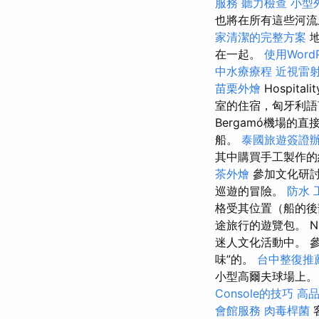
服務
聽力檢查
小型
也將在所有這些河流
家清潔的完整方案
在一起。
使用Word
中水療療程
近視雷
苗栗外燴
Hospit
室的住宿，匈牙利
Bergamó機場
船。
泰國旅遊簽證
其中購買手工製作
茶外燴
參加文化研討
巡遊的冒險。
防水 
格受其位置（船的
途旅行的遊覽包。 Nilu
迷人文化活動中。 
味”的。
台中整復推
小型高爾夫球場上
Console的技巧
高
會館服務
肉毒桿菌