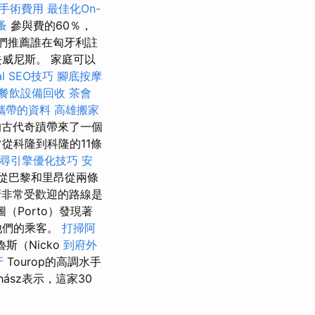
手術費用
最佳化On-
蚤
參與費的60％，
們推薦誰在匈牙利註
威尼斯。 家庭可以
l SEO技巧
腳底按摩
餐飲設備回收
茶會
攜帶的資料
高雄搬家
的古代奇蹟帶來了一個
從科隆到科隆的11條
尋引擎優化技巧
安
從巴黎和里昂從兩條
非常受歡迎的路線是
圖（Porto）發現著
他們的乘客。
打掃阿
魯斯（Nicko
到府外
牙
Tourop的高調水手
hász表示，這家30