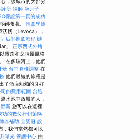
中心，該城市的大部分
科診所
律師
坐月子
EO保證第一頁的成功
移到機場。
推拿學徒
切（Levoča），
片
后里推拿療程
辦
ar。
正宗西式外燴
屋以露森和戈拉爾風格
。 在多瑙河上，他們
外燴
台中脊椎調整
在
服務
他們最短的旅程是
出了酒店船舶的良好
公司的費用範圍
台胞
的溫水池中放鬆的人，
屋翻新
您可以在這裡
成功的數位行銷策略
聽器補助
全瓷冠
設
瀑布，我們當然都可以
提升曝光
養護中心
由