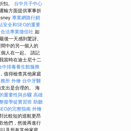
事折扣。
台中月子中心
運輸方面提供軍事折
sney
專業網路行銷
網站安全和SEO的重要
合法專業徵信社
如
最後一天感到驚訝。
房間中的另一個人的
個人在一起。 請記
我當時在迪士尼十二
台中排毒養生館服務
，值得檢查其他家庭
事務所
外燴
台中牙醫
支出是合理的。 海
的重要性與步驟
高雄
整復學徒實習班
助聽
 SEO的完整指南
外燴
對比較短的巡航更昂
歡他們，然後再進行
偶以及所有其他家庭