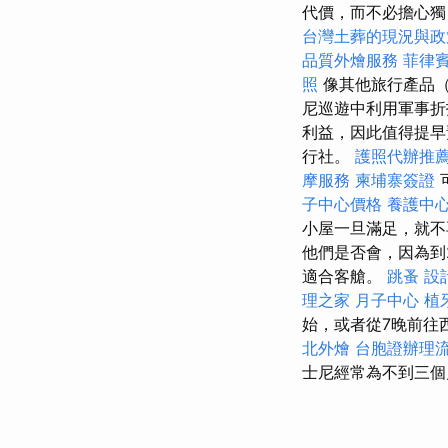
代價，而不必擔心獨
台灣土葬的現況與政
品質外燴服務
菲律
照
像其他旅行產品
尼巡遊中利用軍事折
利益，因此值得提
行社。
護照代辦推
摩服務
柬埔寨簽證
子中心價格
養護中心
小屋一旦滿足，就不
他們是否會，因為到
適合客艙。
跳蚤
設
理之家 月子中心
植
始，或者從7晚前往
北外燴
台胞證辦理
士尼經常為不到三個