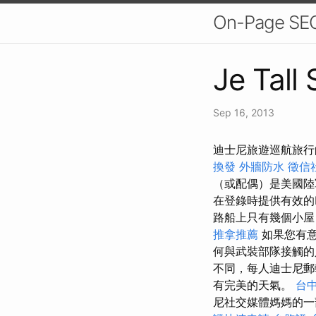
On-Page
Je Tall
Sep 16, 2013
迪士尼旅遊巡航旅行
換發
外牆防水
徵信
（或配偶）是美國陸
在登錄時提供有效的
路船上只有幾個小屋
推拿推薦
如果您有意
何與武裝部隊接觸的
不同，每人迪士尼郵
有完美的天氣。
台
尼社交媒體媽媽的