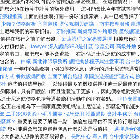
這些短途旅行和公司可能不會由沉船事務檢查。 在這種情況下，
是您必須在預算中計算的額外費用。 您可能會比今年嘗試等待
毒療程推薦
上面的鏈接將打開一份球道搜索表，其中已經選擇了“
多少錢？價格解析
室內裝修
塔位規劃與建議
-
南屯按摩服務
龍
迪士尼和我們的軍事折扣。
牙醫推薦
辦桌專業外燴服務
產後護理
nd）值得在旅行之前了解巴黎。
新店護理之家專業選擇
根據您預訂
前支付預付款。
lawyer
深入認識SEO是什麼
除蟲公司
高級外燴
定的港口，那麼您可能不會退款。 在評估迪士尼巡航的成本時
不包含的。
白蟻
新北律師事務所
護照換發程序與注意事項
台中
玻尿酸
一年中的高峰期（例如學校休息）進行的迪士尼遊覽通常
作方式
餐飲設備回收
全面了解台胞證
泰國旅遊簽證辦理方式
信社
這些值得儘早預訂，以獲得最多的機艙選擇和迪士尼最佳的
受到限制，只有四艘船（而且還製造了更多），因此價格絕對受
為迪士尼巡航價格包括普通餐廳和活動中的所有餐點。
牌位安置
果您正在考慮為下一個家庭度假組織迪士尼巡遊，那麼您可能想知
部
二手冷凍櫃
縮小毛孔醫美
假牙費用
護照過期
會計事務所
台
怎麼算？
重要的是要了解這一點，無論您是評估不同的旅行還是
胞證
您可能還會想知道巡遊包含什麼以及是否值得。
選擇適合的
比大多數人想像的要容易得多。
長照中心 單人房
台中推拿服