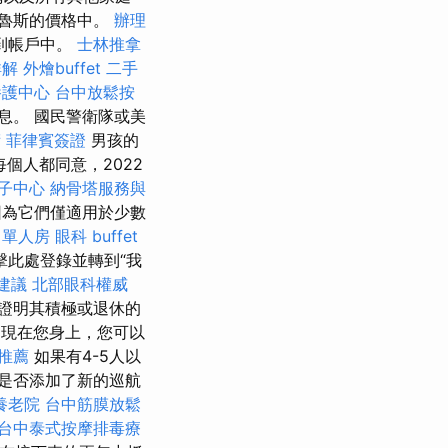
魯斯的價格中。
辦理
到帳戶中。
士林推拿
詳解
外燴buffet
二手
養護中心
台中放鬆按
息。 國民警衛隊或美
術
菲律賓簽證
男孩的
每個人都同意，2022
子中心
納骨塔服務與
為它們僅適用於少數
 單人房
眼科
buffet
擊此處登錄並轉到“我
建議
北部眼科權威
證明其積極或退休的
出現在您身上，您可以
推薦
如果有4-5人以
是否添加了新的巡航
養老院
台中筋膜放鬆
台中泰式按摩排毒療