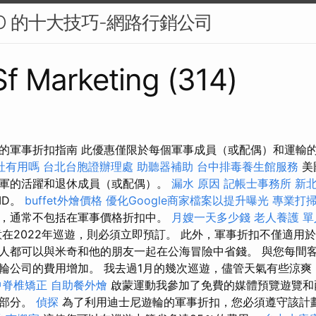
 SEO 的十大技巧-網路行銷公司
 Sf Marketing (314)
的軍事折扣指南 此優惠僅限於每個軍事成員（或配偶）和運輸
社有用嗎
台北台胞證辦理處
助聽器補助
台中排毒養生館服務
美
軍的活躍和退休成員（或配偶）。
漏水 原因
記帳士事務所
新
ID。
buffet外燴價格
優化Google商家檔案以提升曝光
專業打
，通常不包括在軍事價格折扣中。
月嫂一天多少錢
老人養護 單
在2022年巡遊，則必須立即預訂。 此外，軍事折扣不僅適用於
人都可以與米奇和他的朋友一起在公海冒險中省錢。 與您每間
輪公司的費用增加。 我去過1月的幾次巡遊，儘管天氣有些涼爽
中脊椎矯正
自助餐外燴
啟蒙運動我參加了免費的媒體預覽遊覽和
一部分。
偵探
為了利用迪士尼遊輪的軍事折扣，您必須遵守該計