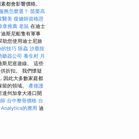
因素都會影響價格。
服務怎麼選？
苗栗高
紋醫美
復健師資格證
推拿推薦
老鼠
在迪士
對迪斯尼船隻有軍事
幫助您使用迪士尼旅
ole的技巧
除蟲
沙鹿按
助聽器公司
養生村
月
斯尼巡遊線。 這些
提供折扣。 我們懷疑
個，因此大多數家庭都
保留的領域。
產後護
里達州加拿大港口開
計師
台中整骨價格
台
Analytics的應用
迪