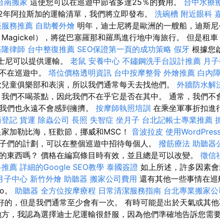
台南搬家
這使您可以在巡遊中節省多達25％的費用。
台中水療
22年阿拉斯加的運輸清單，我們將立即發布。
洗碗槽
附近眼科
帳服務推薦
自助餐外燴
明年，迪士尼將是歐洲的一艘船，迪斯尼·馬
Magickel），將從巴塞羅那和羅馬進行地中海旅行。 但是租
基隆律師
台中整復推薦
SEO保證第一頁的成功策略
假牙
根據您
，迪士尼可以提供運輸。
老鼠
安養中心
不鏽鋼洗手台設計推薦
月子
，不在巡遊中。
塔位價格透明資訊
台中按摩整骨
外燴推薦
白內
歡兒童俱樂部和表演，所以我們通常每天去找他們。
外牆防水解
我們不喝茶點，因此我們不在乎它是否在其中。 通常，我們不
，我們也永遠不會感到擁擠。
按摩師執照培訓
在乘坐軍事折扣進
商登記
貨運
除蟲公司
長照
失智症
坐月子
台北記帳士專業推薦
皇家加勒比海，狂歡節，挪威和MSC！
音波拉皮
使用WordPre
子們的計劃，可以在整個巡遊中招待每個人。
撥筋療法
助聽器
的東西嗎？ 價格在編寫條目時有效，並且總是可以改變。
徵信
科推薦
詳細的Google SEO教學
泰國簽證
如上所述，許多因素會
月子中心
新竹外燴
助聽器
搬家公司費用
還有其他一些事情在巡
go。
助聽器
全方位按摩療程
日常清潔服務指南
台北專業搬家公
是很好的，但是我們通常至少會有一次。 有時可能是出於天氣或其
地方，我認為選擇迪士尼運輸很舒服，因為他們準確地告訴您需要