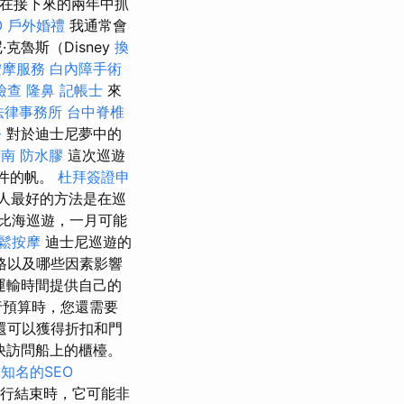
在接下來的兩年中抓
O
戶外婚禮
我通常會
魯斯（Disney
換
按摩服務
白內障手術
檢查
隆鼻
記帳士
來
法律事務所
台中脊椎
務
對於迪士尼夢中的
指南
防水膠
這次巡遊
條件的帆。
杜拜簽證申
人最好的方法是在巡
比海巡遊，一月可能
放鬆按摩
迪士尼巡遊的
格以及哪些因素影響
運輸時間提供自己的
行預算時，您還需要
還可以獲得折扣和門
快訪問船上的櫃檯。
知名的SEO
行結束時，它可能非