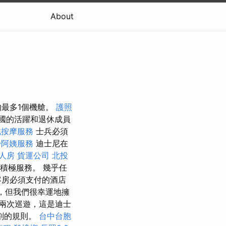
About
的最多1個機艙。
護照
國的活躍和退休成員
北按摩服務
士兵必須
掃阿姨服務
迪士尼在
人房
貨運公司
北投
積極服務。 幾乎任
客房必須支付的酒店
，但我們很幸運地擁
兩次巡遊，這是迪士
劃的規則。
台中台胞