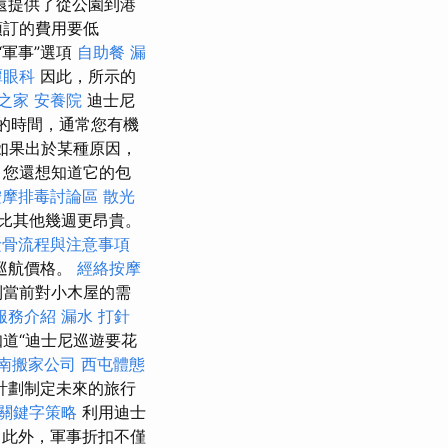
還提供了從公園到港
預訂的費用要低
軍事”選項
自助餐
漏
潭眼科
因此，所示的
之家
安養院
迪士尼
的時間，通常您有機
如果出於某種原因，
，您還想知道它的包
按摩排毒討論區
散光
比其他幾週更昂貴。
撿骨流程與注意事項
巡航價格。
經絡按摩
到當前對小木屋的需
服務介紹
漏水 打針
道“迪士尼巡遊要花
南搬家公司
西屯體態
計劃制定未來的旅行
關鍵字策略
利用迪士
務
此外，軍事折扣不僅