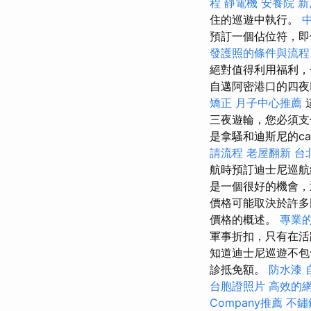
程
靜電機
安養院 新
住的巡遊中執行。
預訂一個佔位符，即
發護照的條件與流程
絕對值得利用福利，
自邁阿密港口的四夜巴
矯正
月子中心推薦
三夜遊輪，您必須支付
是拿騷和迪斯尼的c
請流程
老屋翻新
台
航時預訂迪士尼巡
是一個很好的機會
價格可能取決於許
價格的概述。
專業的
軍事折扣，只有在活
知道迪士尼巡遊不
診抵免額。
防水漆
台胞證照片
高效的
Company推薦
不鏽