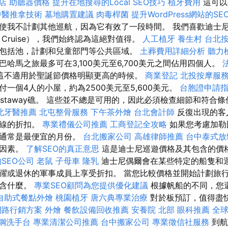
店
助聽器價格
提升在地搜尋的Local SEO技巧
植牙費用
這可以
中醫推拿技術
墓地購置建議
肉毒桿菌
提升WordPress網站的SE
使我不計劃其他巡航，因為它有效了一段時間。 我們喜歡迪士尼·克
Cruise），我們始終認為這絕對值得。
人工植牙
養生村
台北
包括池，計劃和兒童部門等公共區域。
土葬費用詳細分析
聽力
哈馬之旅最多可在3,100美元至6,700美元之間佔用四個人。
這不適用於聖誕節價格明顯更高的時候。
商業登記
北投按摩服
一個4人的小屋，約為2500美元至5,600美元。
台胞證申請
astaway礁。 這些並不總是可用的，因此必須檢查細節和符合
北牙醫推薦
北屯整骨服務
下午茶外燴
台北會計師
反復出現的客
航線的折扣。
專業禮儀公司推薦
工商登記全攻略
如果您考慮加勒
，通常是最便宜的月份。
台北搬家公司
高雄律師推薦
台中泰式
多因素。
了解SEO的真正意思
這是迪士尼巡遊價格及其包含的價
SEO公司
老鼠
子母車
隆乳
迪士尼偶爾會在某些特定的船隻和
躍或退休的軍事成員上享受折扣。 當您比較價格並開始計劃旅
包含什麼。
專業SEO顧問為您提供優化建議
根據帆船的不同，您
自助式餐點外燴
桃園植牙
唐六典專業治療
對於板預訂，值得盡
網路行銷方案
外燴
餐飲設備回收推薦
安養院 北部
眼科推薦
全球
鋼洗手台
專業清潔公司推薦
台中搬家公司
專業徵信社服務
到航