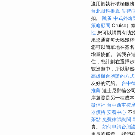
適用於執行積極服務
台北眼科推薦
失智
扣。
跳蚤
中式外燴
策略顧問
Cruis
性
您可以購買有助
果您通常每天喝幾杯
您可以簡單地在簽名
增量較低。 當我在
住，您計劃在選擇步
號巡遊中，所以顯
高雄辦台胞證的方
友好的沉船。
台中
推薦
迪士尼郵輪公司
岸遊覽是另一種成
徵信社
台中西屯按
器價格
安養中心
不
茶點
免費律師詢問
貴。
如何申請台胞
更長的巡遊。 我們