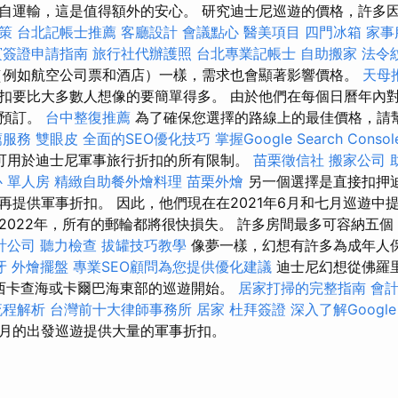
自運輸，這是值得額外的安心。 研究迪士尼巡遊的價格，許多
策
台北記帳士推薦
客廳設計
會議點心
醫美項目
四門冰箱
家事
賓簽證申請指南
旅行社代辦護照
台北專業記帳士
自助搬家
法令
（例如航空公司票和酒店）一樣，需求也會顯著影響價格。
天母
扣要比大多數人想像的要簡單得多。 由於他們在每個日曆年內
早預訂。
台中整復推薦
為了確保您選擇的路線上的最佳價格，請
薦服務
雙眼皮
全面的SEO優化技巧
掌握Google Search Cons
可用於迪士尼軍事旅行折扣的所有限制。
苗栗徵信社
搬家公司
 單人房
精緻自助餐外燴料理
苗栗外燴
另一個選擇是直接扣押迪
再提供軍事折扣。 因此，他們現在在2021年6月和七月巡遊中
2022年，所有的郵輪都將很快損失。 許多房間最多可容納五
計公司
聽力檢查
拔罐技巧教學
像夢一樣，幻想有許多為成年人
牙
外燴擺盤
專業SEO顧問為您提供優化建議
迪士尼幻想從佛羅
西卡查海或卡爾巴海東部的巡遊開始。
居家打掃的完整指南
會
流程解析
台灣前十大律師事務所
居家
杜拜簽證
深入了解Google 
月的出發巡遊提供大量的軍事折扣。