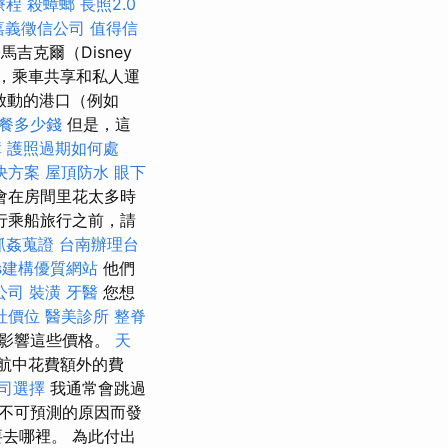
療程
殺蟑螂
長照2.0
嘉義徵信公司
值得信
吉克爾（Disney
車，乘車共享和私人運
啟動的港口（例如
餐多少錢
但是，這
障
護照過期如何處
決方案
屋頂防水
眼下
會在房間里花太多時
行乘船旅行之前，請
抓姦蒐證
台南辦理台
ss建構優質網站
他們
公司
裝潢
牙醫
您想
社價位
醫美診所
整脊
影響這些價格。
天
航中花費額外的費
司選擇
我通常會跳過
他不可預測的原因而發
去哪裡。 為此付出