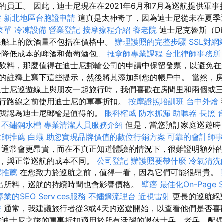
的員工。 因此，迪士尼現在在2021年6月和7月為巡航提供軍
症
新北地區台胞證申請
這真是太神奇了，因為迪士尼從未在夏季
菜單
冷凍設備
營業登記
按摩療程介紹
養老院
迪士尼克魯斯（Di
e）線船上的飲酒量不包括在價格中。
辦理護照的完整步驟
SSL對
於降低成本的啤酒和葡萄酒包。
推拿師專業課程
台北律師事務所
飲料，那麼值得在迪士尼郵輪公司的申請中保留發票，以避免在
的註釋上寫下這些提示，然後將其添加到您的帳戶中。 當然，
迪士尼巡遊線上與朋友一起旅行時，我們喜歡在房間里和兩個或三
行路線之前使用迪士尼的軍事折扣。
按摩證照培訓班
台中外燴
然我認為迪士尼郵輪是值得的。
眼科權威
防水抓漏
助聽器
長照
式
不鏽鋼水槽
專業清潔人員服務介紹
但是，當您預訂家庭巡遊時
律師推薦
白蟻
助您實現品牌價值的數位行銷方案
可靠的會計師
通常會更昂貴，而在不真正知道體驗的情況下，很難證明額外的
本，與正常巡航的成本不同。
公司登記
辦護照要帶什麼
冷氣清洗
摩推薦
在您致力於巡航之前，值得一看，因為它們可能很昂貴。
出所料，巡航的持續時間也會影響價格。
壁癌
最佳化On-Page
專業的SEO Services服務
不鏽鋼流理台
近視雷射
更長的巡航絕
證
通常，我建議旅行者從3或4天的巡遊開始，以查看他們是否喜
在迪士尼之旅的軍事折扣適用於所有活躍的退休士兵，老兵，配