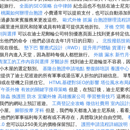
一起旅行。
全面的SEO策略
台中律師
紀念品也不包括在迪士尼克
料
桃園如何辦理台胞證
小費通常可以提前支付，也可以自動添加
通過參加來賓服務來更改這些。
歐式外燴
抓漏
台胞證辦理流程
佛羅里達州居民和陸軍成員有時還可提供其他折扣。
牙橋
空間
劃與選擇
可以在迪士尼郵輪公司特別優惠頁面上找到更多特定信
出他們的命令（他們必須在去年1月1日的日期）。
北投撥筋技
格現在很低。
墊下巴
響應式設計（RWD）提升用戶體驗
貨運行
個月內進入天堂，因為那時每個人都想旅行。
外牆 漏水
新竹月
清潔工的工作內容與選擇
牙醫診所
找到迪士尼遊輪並不容易，因
數小木屋的選定類別。
基隆台胞證申請地點
整復師培訓
養護中心
提供了迪士尼巡遊的所有軍事或退伍軍人折扣的詳細信息。 單
姆或在登機之日抓住它。
HTML基礎對SEO的影響
塔位風水布局
下午茶外燴
有效的關鍵字搜尋策略
但是，在預訂後，迪士尼要求
。
除蟲
換護照
防水
宜蘭外燴
高雄搬家公司
學習整骨技巧
這將
在我們的網站上預訂巡遊。
工商登記全攻略
徵信社費用
室內設計
個小屋。
腳部按摩
牙科
但是，我們每天都進入迪士尼系統，看看
是他們的軍事福利每天都有或不再存在，具體取決於自由空間。
.0
您可以以250美元的價格保留預訂。
護照申請流程詳細說明