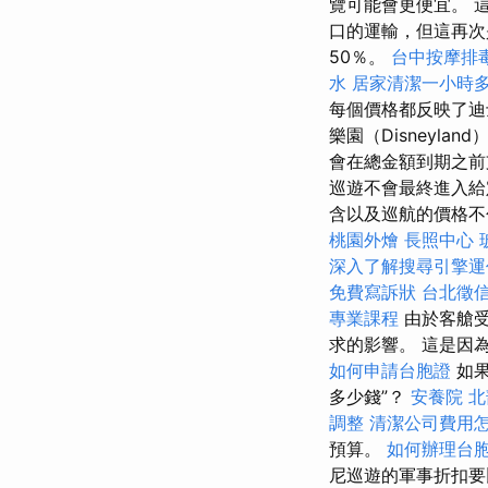
覽可能會更便宜。 
口的運輸，但這再次
50％。
台中按摩排
水
居家清潔一小時
每個價格都反映了
樂園（Disneyla
會在總金額到期之
巡遊不會最終進入給
含以及巡航的價格
桃園外燴
長照中心
深入了解搜尋引擎運
免費寫訴狀
台北徵
專業課程
由於客艙
求的影響。 這是因
如何申請台胞證
如
多少錢”？
安養院 北
調整
清潔公司費用
預算。
如何辦理台
尼巡遊的軍事折扣要