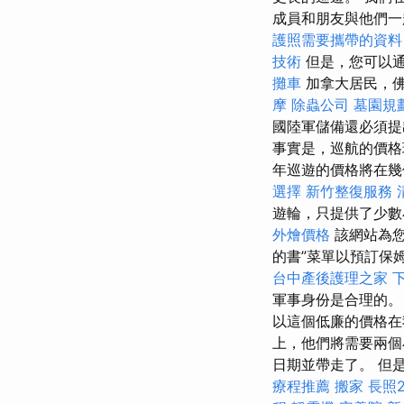
成員和朋友與他們
護照需要攜帶的資
技術
但是，您可以
攤車
加拿大居民，
摩
除蟲公司
墓園規
國陸軍儲備還必須提
事實是，巡航的價
年巡遊的價格將在幾
選擇
新竹整復服務
遊輪，只提供了少
外燴價格
該網站為您
的書”菜單以預訂保
台中產後護理之家
軍事身份是合理的
以這個低廉的價格
上，他們將需要兩
日期並帶走了。 但
療程推薦
搬家
長照2