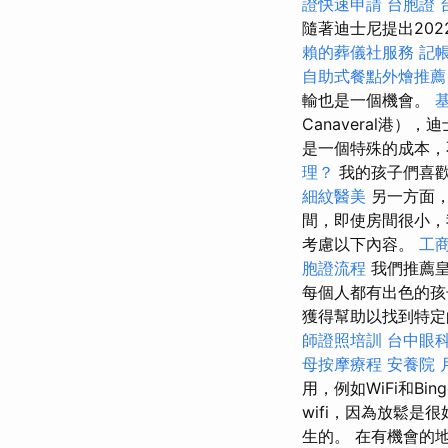
證快速申請
台胞證
隨著迪士尼提出20
賴的葬儀社服務
記
自助式餐點外燴推薦
輸也是一個機會。
Canaveral港）
是一個特殊的成本
理？
我的孩子們喜
細紋醫美
另一方面，
間，即使房間很小
考慮以下內容。
工
胞證流程
我們推薦
每個人都有出色的孩
獲得幫助以找到特定
師證照培訓
台中眼
母按摩療程
安養院
用，例如WiFi和Bin
wifi，因為放鬆
生的。 在有機會的