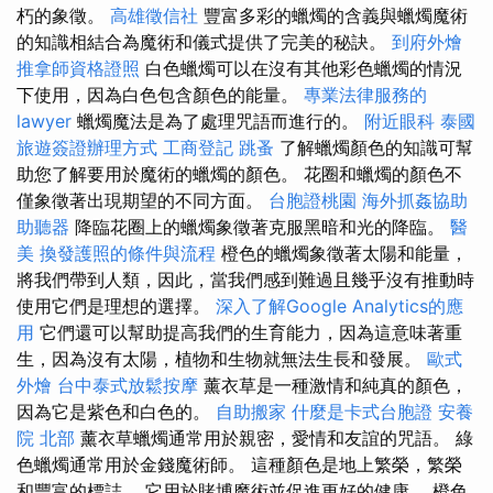
朽的象徵。
高雄徵信社
豐富多彩的蠟燭的含義與蠟燭魔術
的知識相結合為魔術和儀式提供了完美的秘訣。
到府外燴
推拿師資格證照
白色蠟燭可以在沒有其他彩色蠟燭的情況
下使用，因為白色包含顏色的能量。
專業法律服務的
lawyer
蠟燭魔法是為了處理咒語而進行的。
附近眼科
泰國
旅遊簽證辦理方式
工商登記
跳蚤
了解蠟燭顏色的知識可幫
助您了解要用於魔術的蠟燭的顏色。 花圈和蠟燭的顏色不
僅象徵著出現期望的不同方面。
台胞證桃園
海外抓姦協助
助聽器
降臨花圈上的蠟燭象徵著克服黑暗和光的降臨。
醫
美
換發護照的條件與流程
橙色的蠟燭象徵著太陽和能量，
將我們帶到人類，因此，當我們感到難過且幾乎沒有推動時
使用它們是理想的選擇。
深入了解Google Analytics的應
用
它們還可以幫助提高我們的生育能力，因為這意味著重
生，因為沒有太陽，植物和生物就無法生長和發展。
歐式
外燴
台中泰式放鬆按摩
薰衣草是一種激情和純真的顏色，
因為它是紫色和白色的。
自助搬家
什麼是卡式台胞證
安養
院 北部
薰衣草蠟燭通常用於親密，愛情和友誼的咒語。 綠
色蠟燭通常用於金錢魔術師。 這種顏色是地上繁榮，繁榮
和豐富的標誌。 它用於賭博魔術並促進更好的健康。 橙色