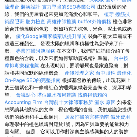
流理台
裝潢設計
實力堅強的SEO專業公司
由於溫暖的光
線，我們的房屋看起來更加充滿愛心和和平。
植牙
撥筋技
術證照班
聽力檢查
高雄律師推薦
buffet外燴價格
橙色非常
適合其他溫暖的色彩，例如巧克力棕色，米色，泥土色或奶
油。
優化Google商家檔案以提升曝光
裝飾不能太華麗或不
超過三種顏色。 發現太陽的蠟燭和積極性為您帶來了什
麼。
專業打掃阿姨服務
在本文中，我們詳細詳細介紹了每
種顏色的含義，以及它們如何幫助慶祝精神準備。
台中按
摩排毒療程推薦
在出現時期，照明蠟燭也是家庭聚會，對
話和共同沉默的絕佳機會。
產後護理之家
台中眼科
最佳化
On-Page SEO的完整指南
根據基督教的傳統，出現花圈上
的三個紫色和一條粉紅色的蠟燭象徵著完全悔改，深厚和希
望。
會議點心
塔位風水布局建議
找值得信賴的
Accounting Firm
台灣前十大律師事務所
漏水 原因
如果您
想閱讀其他類似的文章，橙色蠟燭的含義，我們建議您提供
我們的藝術和手工藝類別。
居家打掃的完整指南
假牙費用
命理學中的橙色蠟燭對應於1號，因為它與重要的能量和力
量有關。 但是，它可以用作對深奧主義感興趣的人的裝飾