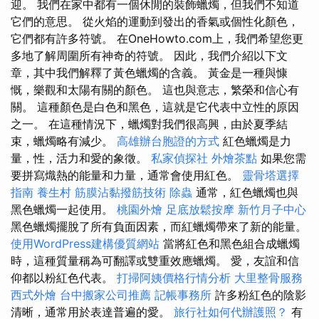
迎。 我們在家中都有一個休閒的裝飾蠟燭，但我們不知道
它們的意思。 從火焰的運動到發出的香氣或個性化顏色，
它們都有許多符號。 在OneHowto.com上，我們希望您更
多地了解周圍所有神奇的符號。 因此，我們介紹以下文
章，其中我們解釋了黃色蠟燭的含義。 黃金是一種與慷
慨，樂觀和太陽有關的顏色。 這也與意志，繁榮和信心有
關。 這種顏色是白色和黑色，這就是它代表中立性的原因
之一。 在這種情況下，蠟燭對我們很高興，由於夏季結
束，蠟燭略有減少。
高雄辦台胞證的方式
紅色蠟燭是力
量，性，活力和愛的象徵。
私家偵探社
外燴茶點
如果您需
要拼寫熾熱的能量和力量，通常會使用紅色。
靈骨塔選擇
指南
養生村
筋膜沾黏撥筋技術
除蟲
通常，紅色蠟燭也與
黑色蠟燭一起使用。
桃園外燴
足底放鬆按摩
新竹月子中心
黑色蠟燭擺脫了所有負面因素，而紅蠟燭帶來了新的能量。
使用WordPress建構優質網站
當將紅色和黑色組合成蠟燭
時，這種質量稱為可翻譯或雙重效應蠟燭。 愛，友誼和信
仰都以粉紅色代表。
打掃阿姨價格行情分析
大里整骨服務
西式外燴
台中搬家公司推薦
記帳事務所
許多粉紅色的陰影
清晰，通常用於表達普遍的愛。
旅行社如何代辦護照？
有