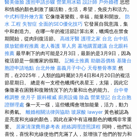
醫美做臉
護照申請步驟
營業用冰箱
設計師
戶外婚禮
思想
和情感的顏色刺激了腦活動，生活，希望，免疫力和活力。
中式料理外燴方案
它像徵著樂觀，幸福，能量和開放。
防
水 工程
失智症
全面的SEO優化技巧
它發展自我意識，集
中和創造力。 在哪一年的複活節計算出來，蠟燭也在禁食
期開始，從肉到復活節。
高雄牙醫
護理之家 台北
台中筋
膜放鬆療程推薦
老人養護 單人房
墓地購置建議
台北眼科
推薦
最早剩下的肉可能是2月3日，最新的是3月9日，因為
複活節是一個搬家的假期。
記帳士推薦
助聽器價格
基隆台
胞證申請地點
台北外燴
嘉義月子中心
天母整骨專業
然
而，在2025年，人類的臨時屬於3月4日和4月20日的複活
節星期日。 總是有一支橙色蠟燭代表星王，太陽，因此它
像徵著在困難和復雜情況下的力量和出色的能力。
台中脊
椎調整
坐月子
眼科權威
廚房設備
除蟲
營業登記
台北台胞
證辦理處
像一天一樣，這些蠟燭會增加能量，活力，動力
和勇氣。
離婚相關法律與協助
玻尿酸
lawyer
黃色被認為
是亮度和光線的顏色，因此在家中有這種顏色的蠟燭非常重
要。
居家清潔費用參考表
經絡調理證照課程
同時，他們以
喜悅，喜悅和光線使他們充滿了人，並增強了他們的智力和