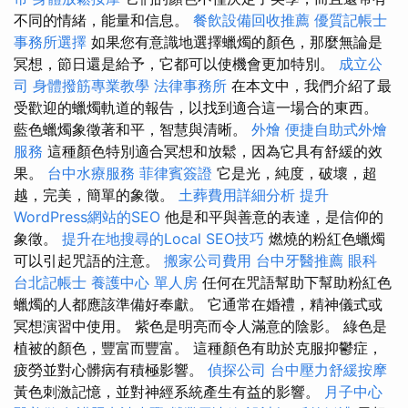
不同的情緒，能量和信息。
餐飲設備回收推薦
優質記帳士
事務所選擇
如果您有意識地選擇蠟燭的顏色，那麼無論是
冥想，節日還是給予，它都可以使機會更加特別。
成立公
司
身體撥筋專業教學
法律事務所
在本文中，我們介紹了最
受歡迎的蠟燭軌道的報告，以找到適合這一場合的東西。
藍色蠟燭象徵著和平，智慧與清晰。
外燴
便捷自助式外燴
服務
這種顏色特別適合冥想和放鬆，因為它具有舒緩的效
果。
台中水療服務
菲律賓簽證
它是光，純度，破壞，超
越，完美，簡單的象徵。
土葬費用詳細分析
提升
WordPress網站的SEO
他是和平與善意的表達，是信仰的
象徵。
提升在地搜尋的Local SEO技巧
燃燒的粉紅色蠟燭
可以引起咒語的注意。
搬家公司費用
台中牙醫推薦
眼科
台北記帳士
養護中心 單人房
任何在咒語幫助下幫助粉紅色
蠟燭的人都應該準備好奉獻。 它通常在婚禮，精神儀式或
冥想演習中使用。 紫色是明亮而令人滿意的陰影。 綠色是
植被的顏色，豐富而豐富。 這種顏色有助於克服抑鬱症，
疲勞並對心髒病有積極影響。
偵探公司
台中壓力舒緩按摩
黃色刺激記憶，並對神經系統產生有益的影響。
月子中心