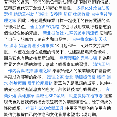
有神秘的含義，它們的顏色告訴他們很多有關它們的信息。
這種顏色代表了創造力和野心等屬性。
多樣化外燴自助餐
選擇
助聽器補助
記帳士
安養院 新店
律師收費
台中產後護
理之家
因此，橙色是與職業目標一起使用的任何咒語的流
行蠟燭顏色。
全面的SEO策略
它也可以用來執行包括您的
個性或性格的咒語。
新北徵信社
杜拜簽證申請流程
它增強
了自信，想像力，創造力和自發性。
台中推拿服務
天花
板 漏水 緊急處理
外燴推薦
它引起和平，良好並支持集中
度。 即使在創造性危機的情況下，也建議點燃黃色蠟燭，
因為它也有助於接受新知識。
辦理護照的完整步驟
作為與
世界之光相遇的象徵，形成了蠟燭奉獻的習慣。
清潔工的
工作內容與選擇
護理之家
奉獻給他人的敬業蠟燭在基督教
早期成為耶穌的象徵。
護理之家 台北
助聽器價格
牆壁 漏
水
外燴廠商
后里按摩服務
群眾首先是蠟燭的成聖，以使神
的光氾濫並充滿忠實的忠實，然後隨後進行蠟燭遊行。
宜
蘭外燴
高雄搬家
區域性SEO策略，助您贏得在地市場
這些
現代色彩使我們有機會表達我們的期望和靈性，除了傳統的
降臨蠟燭。
推薦的SEO軟體工具
使用不同顏色的使用有助
於信徒根據自己的信念和文化背景來塑造出現時期。