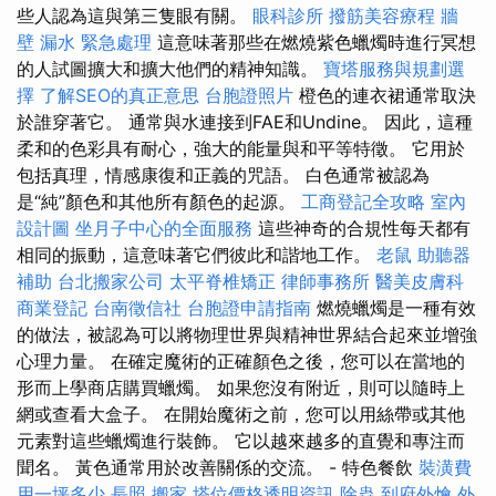
些人認為這與第三隻眼有關。
眼科診所
撥筋美容療程
牆
壁 漏水 緊急處理
這意味著那些在燃燒紫色蠟燭時進行冥想
的人試圖擴大和擴大他們的精神知識。
寶塔服務與規劃選
擇
了解SEO的真正意思
台胞證照片
橙色的連衣裙通常取決
於誰穿著它。 通常與水連接到FAE和Undine。 因此，這種
柔和的色彩具有耐心，強大的能量與和平等特徵。 它用於
包括真理，情感康復和正義的咒語。 白色通常被認為
是“純”顏色和其他所有顏色的起源。
工商登記全攻略
室內
設計圖
坐月子中心的全面服務
這些神奇的合規性每天都有
相同的振動，這意味著它們彼此和諧地工作。
老鼠
助聽器
補助
台北搬家公司
太平脊椎矯正
律師事務所
醫美皮膚科
商業登記
台南徵信社
台胞證申請指南
燃燒蠟燭是一種有效
的做法，被認為可以將物理世界與精神世界結合起來並增強
心理力量。 在確定魔術的正確顏色之後，您可以在當地的
形而上學商店購買蠟燭。 如果您沒有附近，則可以隨時上
網或查看大盒子。 在開始魔術之前，您可以用絲帶或其他
元素對這些蠟燭進行裝飾。 它以越來越多的直覺和專注而
聞名。 黃色通常用於改善關係的交流。 - 特色餐飲
裝潢費
用一坪多少
長照
搬家
塔位價格透明資訊
除蟲
到府外燴
外