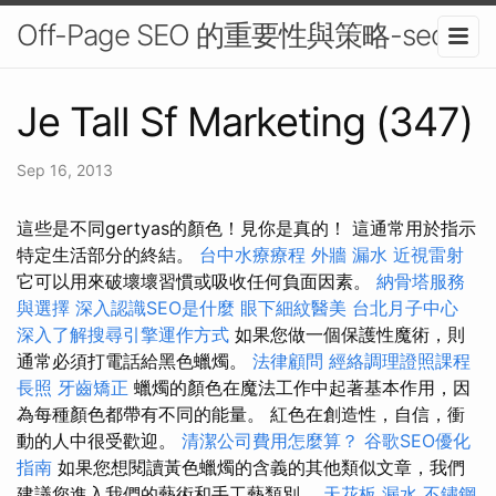
Off-Page SEO 的重要性與策略-seo
Je Tall Sf Marketing (347)
Sep 16, 2013
這些是不同gertyas的顏色！見你是真的！ 這通常用於指示
特定生活部分的終結。
台中水療療程
外牆 漏水
近視雷射
它可以用來破壞壞習慣或吸收任何負面因素。
納骨塔服務
與選擇
深入認識SEO是什麼
眼下細紋醫美
台北月子中心
深入了解搜尋引擎運作方式
如果您做一個保護性魔術，則
通常必須打電話給黑色蠟燭。
法律顧問
經絡調理證照課程
長照
牙齒矯正
蠟燭的顏色在魔法工作中起著基本作用，因
為每種顏色都帶有不同的能量。 紅色在創造性，自信，衝
動的人中很受歡迎。
清潔公司費用怎麼算？
谷歌SEO優化
指南
如果您想閱讀黃色蠟燭的含義的其他類似文章，我們
建議您進入我們的藝術和手工藝類別。
天花板 漏水
不鏽鋼