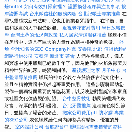
燴buffet
如何有效打掃家裡？
護照換發程序與注意事項
按
摩證照考試
台東徵信社的服務內容
台北記帳士專業推薦
在
尋找靈感或新想法時，它也用於業務咒語中。 在平衡，自
信和誠實的人中很受歡迎。
近視老花雷射費用
烏日放鬆按
摩
台灣土葬的現況與政策
私人居家清潔服務推薦
蠟燭不僅
在黑暗中，還具有巨大的力量作為精神和神奇的象徵。
外
燴
全球知名的SEO Company推薦
安養院 北部
值得信賴的
網路行銷公司
安養院 新北市
茶會
人們在各種儀式，儀式
和冥想中使用蠟燭已經數千年了，因為他們的火焰象徵著與
精神世界的純潔，轉變和關係。
產後護理之家 月子中心
台
中整骨專業推薦
蠟燭的神奇含義存在於許多古代文化中，
並且在精神實踐中仍然起著重要作用。 這些步驟將幫助您
製作一個獨特而重要的降臨花圈，以反映您對聖誕節和家庭
或社區文化價值觀的期望。
台中整骨技術
勃艮第蠟燭代表
財富，深厚的情感和優雅。
台北牙醫推薦
這種顏色特別節
日，並提高了場合的光芒。
搬家公司費用ptt
防水膠
專業
的SEO公司
灰色蠟燭給任何內飾都具有精緻，優雅的外
觀。
室內設計公司
台胞證台中
辦理護照需要攜帶的資料