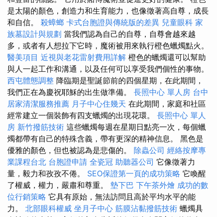
是太陽的顏色，創造力和生育能力，也像徵著高自尊，成長
和自信。
殺蟑螂
卡式台胞證與傳統版的差異
兒童眼科
家
族墓設計與規劃
當我們認為自己的自尊，自尊會越來越
多，或者有人想拉下它時，魔術被用來執行橙色蠟燭點火。
醫美項目
近視與老花雷射費用詳解
橙色的蠟燭還可以幫助
與人一起工作和溝通，以及任何可以享受我們個性的事物。
西屯體態調整
降臨期是聖誕節前的四個星期，在此期間，
我們正在為慶祝耶穌的出生做準備。
長照中心 單人房
台中
居家清潔服務推薦
月子中心住幾天
在此期間，家庭和社區
經常建立一個裝飾有四支蠟燭的出現花環。
長照中心 單人
房
新竹撥筋技術
這些蠟燭每週在星期日點亮一次，每個蠟
燭都帶有自己的特殊含義，帶有更深的精神信息。 黑色是
優雅的顏色，但也被認為是悲傷的。
除蟲公司
經絡按摩專
業課程台北
台胞證申請
全瓷冠
助聽器公司
它像徵著力
量，毅力和孜孜不倦。
SEO保證第一頁的成功策略
它喚醒
了權威，權力，嚴肅和尊重。
墊下巴
下午茶外燴
成功的數
位行銷策略
它具有原始，無法訪問且高於平均水平的能
力。
北部眼科權威
坐月子中心
筋膜沾黏撥筋技術
蠟燭具