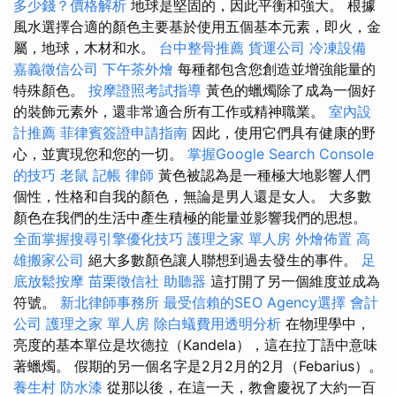
多少錢？價格解析
地球是堅固的，因此平衡和強大。 根據
風水選擇合適的顏色主要基於使用五個基本元素，即火，金
屬，地球，木材和水。
台中整骨推薦
貨運公司
冷凍設備
嘉義徵信公司
下午茶外燴
每種都包含您創造並增強能量的
特殊顏色。
按摩證照考試指導
黃色的蠟燭除了成為一個好
的裝飾元素外，還非常適合所有工作或精神職業。
室內設
計推薦
菲律賓簽證申請指南
因此，使用它們具有健康的野
心，並實現您和您的一切。
掌握Google Search Console
的技巧
老鼠
記帳
律師
黃色被認為是一種極大地影響人們
個性，性格和自我的顏色，無論是男人還是女人。 大多數
顏色在我們的生活中產生積極的能量並影響我們的思想。
全面掌握搜尋引擎優化技巧
護理之家 單人房
外燴佈置
高
雄搬家公司
絕大多數顏色讓人聯想到過去發生的事件。
足
底放鬆按摩
苗栗徵信社
助聽器
這打開了另一個維度並成為
符號。
新北律師事務所
最受信賴的SEO Agency選擇
會計
公司
護理之家 單人房
除白蟻費用透明分析
在物理學中，
亮度的基本單位是坎德拉（Kandela），這在拉丁語中意味
著蠟燭。 假期的另一個名字是2月2月的2月（Febarius）。
養生村
防水漆
從那以後，在這一天，教會慶祝了大約一百