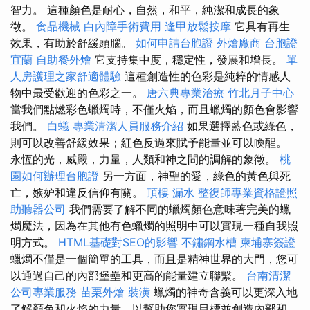
智力。 這種顏色是耐心，自然，和平，純潔和成長的象
徵。
食品機械
白內障手術費用
逢甲放鬆按摩
它具有再生
效果，有助於舒緩頭腦。
如何申請台胞證
外燴廠商
台胞證
宜蘭
自助餐外燴
它支持集中度，穩定性，發展和增長。
單
人房護理之家舒適體驗
這種創造性的色彩是純粹的情感人
物中最受歡迎的色彩之一。
唐六典專業治療
竹北月子中心
當我們點燃彩色蠟燭時，不僅火焰，而且蠟燭的顏色會影響
我們。
白蟻
專業清潔人員服務介紹
如果選擇藍色或綠色，
則可以改善舒緩效果；紅色反過來賦予能量並可以喚醒。
永恆的光，威嚴，力量，人類和神之間的調解的象徵。
桃
園如何辦理台胞證
另一方面，神聖的愛，綠色的黃色與死
亡，嫉妒和違反信仰有關。
頂樓 漏水
整復師專業資格證照
助聽器公司
我們需要了解不同的蠟燭顏色意味著完美的蠟
燭魔法，因為在其他有色蠟燭的照明中可以實現一種自我照
明方式。
HTML基礎對SEO的影響
不鏽鋼水槽
柬埔寨簽證
蠟燭不僅是一個簡單的工具，而且是精神世界的大門，您可
以通過自己的內部堡壘和更高的能量建立聯繫。
台南清潔
公司專業服務
苗栗外燴
裝潢
蠟燭的神奇含義可以更深入地
了解顏色和火焰的力量，以幫助您實現目標並創造內部和