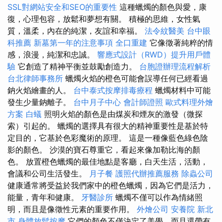
SSL對網站安全和SEO的重要性
這種蠟燭的顏色與愛，康
復，心理包容，放鬆和夢想有關。 積極的思維，女性氣
質，溫柔，內在的純潔，友誼和幸福。
法令紋醫美
台中眼
科推薦
新墓第一年的注意事項
全口重建
它像徵著純粹的情
感，浪漫，純潔和忠誠。
響應式設計（RWD）提升用戶體
驗
它創造了精神平衡並鼓勵創造力。
台胞證辦理流程解析
台北律師事務所
蠟燭火焰的橙色可能會誤導任何已經看過
鈉火焰繪畫的人。
台中泰式按摩排毒療程
蠟燭材料中可能
發生少量鈉離子。
台中月子中心
會計師證照
歐式料理外燴
方案
白蟻
照明火焰的顏色是由煤炭和煙灰的激發（微探
索）引起的。 蠟燭的選擇具有很大的精神重要性是基於特
定目的，它基於色彩魔術的原理。 這是一種像藍色綠色陰
影的顏色。 沙漠的寶石尊重它，看起來像加勒比海的顏
色。 放置橙色蠟燭的最佳地點是客廳，白天生活，活動，
會議和公司生活發生。
月子餐
護照代辦推薦服務
除蟲公司
健康通常將受益於我們家中的橙色蠟燭，因為它們是活力，
能量，青年和健康。
牙醫診所
蠟燭不僅可以作為情緒照
明，而且是像徵性元素的重要作用。
外燴公司
安養院 新北
市
身體放鬆按摩
它們的顏色不僅決定了美學，而且還帶有