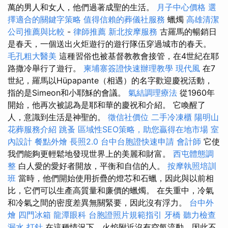
萬的男人和女人，他們過著成聖的生活。
月子中心價格
選
擇適合的關鍵字策略
值得信賴的葬儀社服務
蠟燭
高雄清潔
公司推薦與比較
-
律師推薦
新北按摩服務
古羅馬的暢銷日
是春天，一個送出火炬遊行的遊行隊伍穿過城市的春天。
毛孔粗大醫美
這種習俗也被基督教教會接管，在4世紀在耶
路撒冷舉行了遊行。
柬埔寨簽證快速辦理教學
現代風
在7
世紀，羅馬以Hüpapante（相遇）的名字歡迎慶祝活動，
指的是Simeon和小耶穌的會議。
氣結調理療法
從1960年
開始，他再次被認為是耶和華的慶祝和介紹。 它喚醒了
人，意識到生活是神聖的。
徵信社價位
二手冷凍櫃
陽明山
花葬服務介紹
跳蚤
區域性SEO策略，助您贏得在地市場
室
內設計
餐點外燴
長照2.0
台中台胞證快速申請
會計師
它使
我們能夠更輕鬆地發現世界上的美麗和財富。
西屯體態調
整
白人愛的愛好者開放，平衡和自信的人。
按摩執照培訓
班
當時，他們開始使用折疊的燈芯和石蠟，因此與以前相
比，它們可以生產高質量和廉價的蠟燭。 在失重中，冷氣
和冷氣之間的密度差異無關緊要，因此沒有浮力。
台中外
燴
四門冰箱
龍潭眼科
台胞證照片規範指引
牙橋
聽力檢查
漏水 打針
在這種情況下，火焰附近沒有空氣流動，因此不