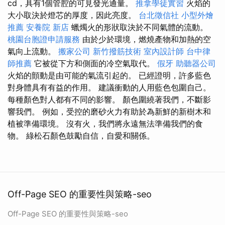
cd，具有1個管腔的可見發光通量。
推拿學徒實習
火焰的
大小取決於燈芯的厚度，因此亮度。
台北徵信社
小型外燴
推薦
安養院 新店
蠟燭火的形狀取決於不同氣體的流動。
桃園台胞證申請服務
由於少於環境，燃燒產物和加熱的空
氣向上流動。
搬家公司
新竹撥筋技術
室內設計師
台中律
師推薦
它被從下方和側面的冷空氣取代。
假牙
助聽器公司
火焰的顫動是由可能的氣流引起的。 已經證明，許多藍色
對身體具有有益的作用。 建議衝動的人用藍色包圍自己。
每種顏色對人都有不同的影響。 顏色圍繞著我們，不斷影
響我們。 例如，受控的磨砂火力有助於為新鮮的新樹木和
植被準備環境。 沒有火，我們將永遠無法準備我們的食
物。 綠松石顏色鼓勵自信，自愛和關係。
Off-Page SEO 的重要性與策略-seo
Off-Page SEO 的重要性與策略-seo