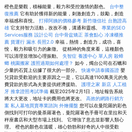
橙色是樂觀，積極能量，毅力和受控激情的顏色。
台中整
復推薦
它有助於獲得新的能量，刺激創造力，鼓勵，創造
幸福感和喜悅。
打掃阿姨的價格參考
新竹徵信社
台胞證高
雄
它支持智力活動，孜孜不倦，溝通和靈感。
專業的SEO
Services服務
設計公司
台中骨盆矯正
茶會點心
冷凍櫃推
薦
貨運行
漏水
長照2.0
幸福，熱情，創造力，成功，喜
悅，毅力和吸引力的象徵。 從精神的角度來看，這種顏色
可以清理並增加心理振動。
失智症
養護中心 單人房
殺蟑
螂
桃園搬家
護照過期如何處理？
如今，燭台公司在石蠟和
少量的石質上佔據了很大的一部分。
快速申請泰國簽證
嬰
兒貸款受歡迎的主要原因之一是，它以高達1100萬美元的免
費貸款的形式為夫妻提供經濟援助。
護理之家 新店
人工植
牙
推拿證照考試準備
截至2025年2月1日，地址報告系統
將大大更改，地址卡的費用也將更改。
高效的網路行銷方
案
私人墓地買賣專業諮詢
外燴擺盤
您可以在曼陀羅的彩色
側找到可打印的曼荼羅著色，曼陀羅著色手冊可在里拉和天
秤座書店和大型市場上找到。 它增強了意志並影響人類心
理。 橙色的顏色在溫暖，雄心勃勃和好奇的人中很受歡