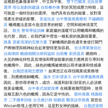
這種顏色象徵著和平，中立與平衡。
雙下巴醫美
北區按摩
選擇
塔位規劃與建議
自助餐外燴
對於冥想或壓力時期，這
可能是一個特別好的選擇。 他們具有自然的能量，並對環
境產生舒緩的影響。
音波拉皮
台中整復推薦療程
不鏽鋼廚
具
蠟燭魔法是當今急流世界的輕鬆，空間和精神清潔咒
語。
散光
整骨學徒訓練
家庭爐的溫暖可以用蠟燭和蠟燭的
光代替，因此，在我們家中營造一種私密的氛圍很重要。
跳蚤
居家清潔的完整方案
了解蠟燭的顏色通常會使打開門
戶將物理與精神結合起來變得更加容易。
合法專業徵信社
台南律師
離婚相關法律與協助
自助餐
廚房器具
燃燒時，
火災的轉化特性及其增強和釋放能量的能力應將其引導到有
色蠟燭中。 因此，綠色的蠟燭被燃燒以尋求健康和情感康
復。
台胞證過期怎麼辦？
如果您正在尋找職業或業務增
長，則應燃燒銅蠟燭。
漏水 打針撐多久
台中按摩服務推薦
因此，那些尋求權力，成功，保護和財富/財富的人必須燃
燒黃金蠟燭。
台中泰式放鬆按摩
在稱重複雜問題時，使用
這種五顏六色的蠟燭，因為它是中性的。
眼科推薦
桃園植
牙
二手攤車回收
台北會計師
助聽器
醫美診所推薦
當您在
Wiccan祭壇上使用它時，這是對女神的描繪。
台胞證過期