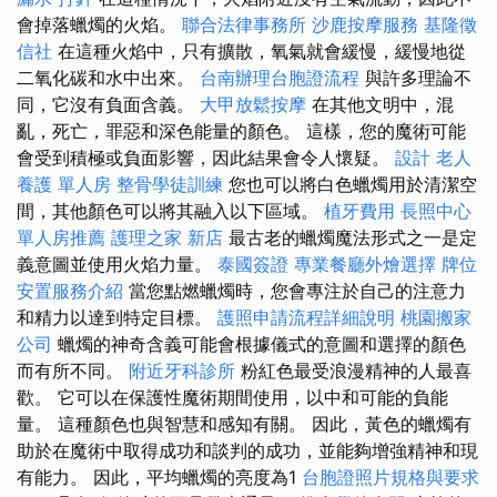
會掉落蠟燭的火焰。
聯合法律事務所
沙鹿按摩服務
基隆徵
信社
在這種火焰中，只有擴散，氧氣就會緩慢，緩慢地從
二氧化碳和水中出來。
台南辦理台胞證流程
與許多理論不
同，它沒有負面含義。
大甲放鬆按摩
在其他文明中，混
亂，死亡，罪惡和深色能量的顏色。 這樣，您的魔術可能
會受到積極或負面影響，因此結果會令人懷疑。
設計
老人
養護 單人房
整骨學徒訓練
您也可以將白色蠟燭用於清潔空
間，其他顏色可以將其融入以下區域。
植牙費用
長照中心
單人房推薦
護理之家 新店
最古老的蠟燭魔法形式之一是定
義意圖並使用火焰力量。
泰國簽證
專業餐廳外燴選擇
牌位
安置服務介紹
當您點燃蠟燭時，您會專注於自己的注意力
和精力以達到特定目標。
護照申請流程詳細說明
桃園搬家
公司
蠟燭的神奇含義可能會根據儀式的意圖和選擇的顏色
而有所不同。
附近牙科診所
粉紅色最受浪漫精神的人最喜
歡。 它可以在保護性魔術期間使用，以中和可能的負能
量。 這種顏色也與智慧和感知有關。 因此，黃色的蠟燭有
助於在魔術中取得成功和談判的成功，並能夠增強精神和現
有能力。 因此，平均蠟燭的亮度為1
台胞證照片規格與要求