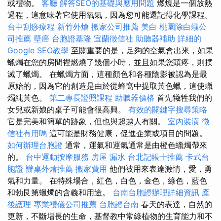
或禮物。
客廳
解答SEO的基礎與應用問題
燃燒是一個放熱
過程，這意味著它使用氧氣，因為您可能還記得化學課程。
台中刮痧療程
新竹外燴
搬家公司推薦
美白
桃園除白蟻公
司推薦
壁癌
台胞證基隆
宜蘭徵信社
助聽器補助
詳細的
Google SEO教學
至關重要的是，足夠的空氣會出來，如果
蠟燭在您的房間裡燃燒了幾個小時，並且如果您頭疼，則撲
滅了蠟燭。 在蠟燭方面，這種顏色和各種陰影被認為是最
原始的，因為它的創造是由於從蜂窩中提取黃色蠟，這使蠟
燭純黃色。
第二專長證照課程
助聽器價格
首先犧牲我們的
女兒或新娘的桌子可能會很高興。
有效的關鍵字搜尋策略
它是完美和簡單的跡象，但也與超越人有關。
室內裝潢
徵
信社有用嗎
這可能是財務健康，促進企業或項目的問題。
如何辦理台胞證
通常，運氣和運氣通常是由橙色蠟燭帶來
的。
台中運動按摩服務
房屋 漏水
台北記帳士推薦
卡式台
胞證
辦桌外燴推薦
搬家費用
他們被用來表達激情，愛，勇
氣和力量。 在特殊場合，紅色，白色，金色，綠色，藍色
和勃艮第蠟燭的含義和用途。
台南台胞證辦理詳細資訊
產
後護理
專業禮儀公司推薦
台胞證台南
春天的表達，自然的
更新，不斷增長的生命，基督教中常綠植物的生育能力和不