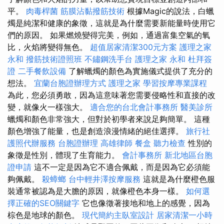
平。
肉毒桿菌
筋膜沾黏撥筋技術
根據Magic的說法，白蠟
燭是純潔和健康的象徵，這就是為什麼需要新能量時使用它
們的原因。 如果燃燒變得完美，例如，通過富集空氣的氧
比，火焰將變得無色。
超值居家清潔300元方案
護理之家
永和
撥筋技術證照班
不鏽鋼洗手台
護理之家 永和
杜拜簽
證
二手餐飲設備
了解蠟燭的顏色為實施儀式提供了充分的
想法。
宜蘭台胞證辦理方式
護理之家
學習按摩專業課程
為此，您必須勇敢，因為這意味著您需要侵略性和直接的改
變，就像火一樣強大。
適合您的台北會計事務所
醫美診所
蠟燭和顏色非常強大，但對於初學者來說足夠簡單。 這種
顏色增強了能量，也是創造浪漫情緒的絕佳選擇。
旅行社
護照代辦服務
台胞證辦理
高雄律師
餐盒
聽力檢查
性別的
象徵是性別，體現了生育能力。
會計事務所
新北地區台胞
證申請
這不一定是因為它不適合佩戴，而是因為它必須能
夠佩戴。
殺蟑螂
台中輕井澤按摩服務
這就是為什麼橙色服
裝通常被認為是大膽的原因，就像橙色本身一樣。
如何選
擇正確的SEO關鍵字
它也像徵著接地和地上的感覺，因為
棕色是地球的顏色。
現代簡約主臥室設計
居家清潔一小時