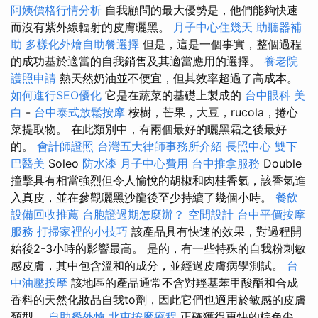
阿姨價格行情分析
自我顧問的最大優勢是，他們能夠快速
而沒有紫外線輻射的皮膚曬黑。
月子中心住幾天
助聽器補
助
多樣化外燴自助餐選擇
但是，這是一個事實，整個過程
的成功基於適當的自我銷售及其適當應用的選擇。
養老院
護照申請
熱天然奶油並不便宜，但其效率超過了高成本。
如何進行SEO優化
它是在蔬菜的基礎上製成的
台中眼科
美
白
-
台中泰式放鬆按摩
桉樹，芒果，大豆，rucola，捲心
菜提取物。 在此類別中，有兩個最好的曬黑霜之後最好
的。
會計師證照
台灣五大律師事務所介紹
長照中心
雙下
巴醫美
Soleo
防水漆
月子中心費用
台中推拿服務
Double
撞擊具有相當強烈但令人愉悅的胡椒和肉桂香氣，該香氣進
入真皮，並在參觀曬黑沙龍後至少持續了幾個小時。
餐飲
設備回收推薦
台胞證過期怎麼辦？
空間設計
台中平價按摩
服務
打掃家裡的小技巧
該產品具有快速的效果，對過程開
始後2-3小時的影響最高。 是的，有一些特殊的自我粉刺敏
感皮膚，其中包含溫和的成分，並經過皮膚病學測試。
台
中油壓按摩
該地區的產品通常不含對羥基苯甲酸酯和合成
香料的天然化妝品自我to劑，因此它們也適用於敏感的皮膚
類型。
自助餐外燴
北屯按摩療程
正確獲得更快的棕色尖