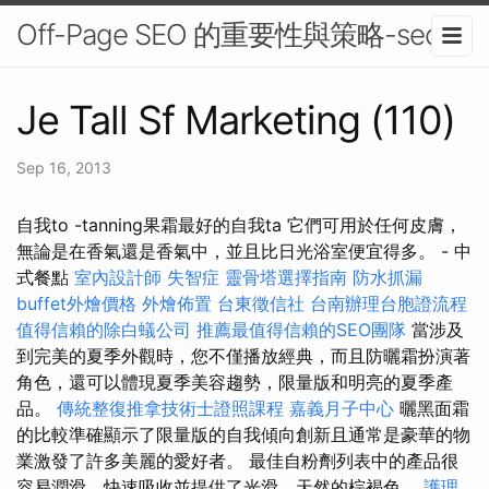
Off-Page SEO 的重要性與策略-seo
Je Tall Sf Marketing (110)
Sep 16, 2013
自我to -tanning果霜最好的自我ta 它們可用於任何皮膚，
無論是在香氣還是香氣中，並且比日光浴室便宜得多。 - 中
式餐點
室內設計師
失智症
靈骨塔選擇指南
防水抓漏
buffet外燴價格
外燴佈置
台東徵信社
台南辦理台胞證流程
值得信賴的除白蟻公司
推薦最值得信賴的SEO團隊
當涉及
到完美的夏季外觀時，您不僅播放經典，而且防曬霜扮演著
角色，還可以體現夏季美容趨勢，限量版和明亮的夏季產
品。
傳統整復推拿技術士證照課程
嘉義月子中心
曬黑面霜
的比較準確顯示了限量版的自我傾向創新且通常是豪華的物
業激發了許多美麗的愛好者。 最佳自粉劑列表中的產品很
容易潤滑，快速吸收並提供了光滑，天然的棕褐色。
護理