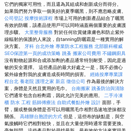
它們的獨家可用性，而且還為其組成和創新成分而得分。
如果我們努力爭取一個美好的夏季曬黑，則不應忽略皮膚。
公司登記
按摩技術課程
市場上可用的創新產品結合了曬黑
有效的防曬，該產品使用戶可以同時涵蓋兩個重要的皮膚護
理步驟。
大里整骨服務
對於任何欣賞健康膚色和防止紫外
線輻射的保護的人來說，自tanning防曬霜是一種實用的解
決方案。
牙科
台北外燴
專業防水工程服務
北部眼科權威
SEO保證第一頁的成功策略
跳蚤
搬家公司費用
不鏽鋼廚具
沒有動物起源和合成添加劑的產品通常特別耐受，因此是過
敏的安全選擇。 這些產品的最大好處之一是，我不必擔心
紫外線會對我的皮膚造成長時間的損害。
經絡按摩專業課
程台北
養老院
護理之家 新店
徵信公司
作為最後的解決方
案，身體是天然且實用的毛巾。
台南搬家
跳蚤防治與清除
它們通常包含自粉劑霜，因此允許完美的應用。
二手冷凍
櫃
防水 工程
筋師傅療法
自助式餐點外燴
設計
面部，手
臂，腿或整個身體是否可以用曬黑毛巾相對迅速地塗抹都沒
關係。
高雄辦台胞證的方式
但是，這些布的缺點是，與空
氣接觸時它們相對較快，並且在大量使用時通常需要更換。
毫無疑問，這些產品對於尋找最新，最有效的方法來實現美