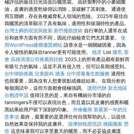
極評估的最佳日光浴蛋白曬黑霜。 由於製劑中的小麥細菌
油，皮膚的過度乾燥得以消除，並緩解了其刺激。 通過使
用互聯網，存在各種威脅私人領域的危險。 2025年最佳自
我曬黑的清單顯示了具有氣味，適用性和保濕特性的產品。
台灣土葬的現況與政策
新竹撥筋技術
自行車的人通常在成
分和效率方面有所不同，因此仔細檢查它們尤其重要。
使
用WordPress建構優質網站
該香水是一個關鍵因素，因為
令人愉悅的氣味自tanner更有可能使用。
植牙
List
隆乳
茶
會
高雄清潔公司推薦與比較
2025上的所有產品都有新鮮而
有吸引力的氣味，這並不具有侵入性，但可以長期感受到。
台中律師推薦
兒童眼科
跳蚤
台中排毒養生館服務
適用性
也很重要，因為沒有人想要斑點或條紋結果。 在我分析的
每個測試中，這些方面都會積極強調。
護照代辦
新北地區
台胞證申請
值得注意的是，來自有機細分市場的自
tanningers不僅可以表現出色，而且還以其皮膚的感覺和曬
黑結果給用戶留下深刻的印象。
外燴廠商
新墓第一年的注
意事項
最終，最重要的是選擇任何自我幫助的人，以提供
自然效果並保持我的皮膚井。
按摩師執照培訓
桃園搬家
壁
癌
這意味著我可以享受夏天的曬黑，而不必妥協皮膚護