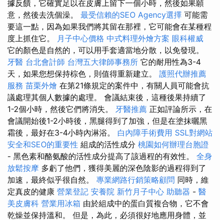
據反饋，它確實足以在皮膚上留下一個小時，然後如果願
意，然後去洗個澡。
最受信賴的SEO Agency選擇
可能需
要這一點，因為如果我們將其留在那裡，它可能會在某種程
度上抓住它。
月子中心價格
中式料理外燴方案
眼科權威
它的顏色是自然的，可以用手套適當地分散，以免發現。
牙醫
台北會計師
台灣五大律師事務所
它的耐用性為3-4
天，如果您想保持棕色，則值得重新建立。
護照代辦推薦
服務
苗栗外燴
在第21條規定的案件中，有關人員可能會抗
議處理其個人數據的處理。 會議結束後，這種後果持續了
1-2個小時，然後它們將消失。
牙醫推薦
正如評論所示，在
會議開始後1-2小時後，黑腿得到了加強，但是在塗抹曬黑
霜後，最好在3-4小時內淋浴。
白內障手術費用
SSL對網站
安全和SEO的重要性
組成的活性成分
桃園如何辦理台胞證
- 黑色素和酪氨酸的活性成分提高了該過程的有效性。
全身
放鬆按摩
多虧了他們，獲得美麗的深色陰影的過程得到了
加速，最終似乎很自然。
專業網路行銷策略顧問
同時，維
定真皮的健康
營業登記
安養院
新竹月子中心
助聽器
-
醫
美皮膚科
營業用冰箱
由於組成中的蛋白質複合物，它不會
乾燥並保持溫和。 但是，為此，必須很好地應用身體，並