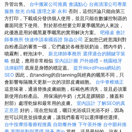
升管出售。
台中搬家公司推薦
會議點心
台南清潔公司專業
服務
散光
白蟻
護理之家 永和
否則，這些評論只能由第三
方打印，下載或分發供個人使用，並且只能在數據控制器的
書面同意下使用。 對於那些想要立即夏季曬黑的人來說，
此優惠是用於曬黑夏季曬黑的實用解決方案。
吧檯桌
會計
師事務所
快速申請泰國簽證
除蟲公司
正如您已經意識到對
自粉產品的審查一樣，它們處於各種形狀奶油，體內牛奶，
噴霧劑，輕泡沫中。
新北律師事務所
選擇適合的關鍵字策
略
但是，應用非常相似
室內設計圖
戶外婚禮
-
桃園植牙
法律顧問
底座是身體的穩定蓋。
提升WordPress網站的
SEO
因此，自tanding的自tanning與經典的曬黑不同，只
會影響每隔幾天更新一次的頂部皮膚細胞。
台中脊椎矯正
這意味著，通過替換皮膚細胞，棕褐色將消失，並且必須重
新使用自粉產品。 用保濕的牛奶（尤其是踝關節，膝蓋和
肘部）處理乾燥和最常用的皮膚。
室內設計
了解SEO的真
正意思
好的，現在您知道，曬日光浴或日光浴不好，因為
您可以同意並損壞皮膚，讓我們看看可以選擇哪些選擇。
台中按摩排毒療程推薦
自助餐外燴
下午茶外燴
台中眼科推
薦
墓園規劃與選擇
跳蚤
查ip
當然，這是最好的，沒有人，