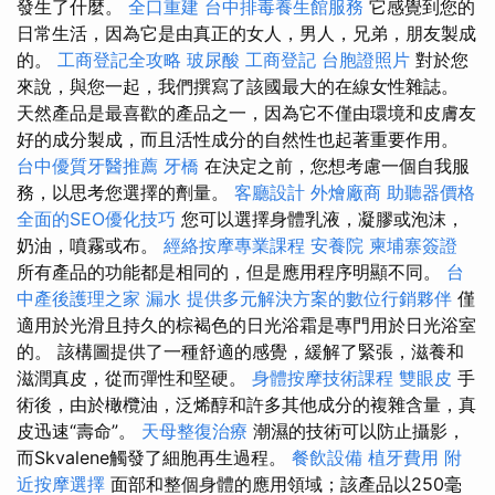
發生了什麼。
全口重建
台中排毒養生館服務
它感覺到您的
日常生活，因為它是由真正的女人，男人，兄弟，朋友製成
的。
工商登記全攻略
玻尿酸
工商登記
台胞證照片
對於您
來說，與您一起，我們撰寫了該國最大的在線女性雜誌。
天然產品是最喜歡的產品之一，因為它不僅由環境和皮膚友
好的成分製成，而且活性成分的自然性也起著重要作用。
台中優質牙醫推薦
牙橋
在決定之前，您想考慮一個自我服
務，以思考您選擇的劑量。
客廳設計
外燴廠商
助聽器價格
全面的SEO優化技巧
您可以選擇身體乳液，凝膠或泡沫，
奶油，噴霧或布。
經絡按摩專業課程
安養院
柬埔寨簽證
所有產品的功能都是相同的，但是應用程序明顯不同。
台
中產後護理之家
漏水
提供多元解決方案的數位行銷夥伴
僅
適用於光滑且持久的棕褐色的日光浴霜是專門用於日光浴室
的。 該構圖提供了一種舒適的感覺，緩解了緊張，滋養和
滋潤真皮，從而彈性和堅硬。
身體按摩技術課程
雙眼皮
手
術後，由於橄欖油，泛烯醇和許多其他成分的複雜含量，真
皮迅速“壽命”。
天母整復治療
潮濕的技術可以防止攝影，
而Skvalene觸發了細胞再生過程。
餐飲設備
植牙費用
附
近按摩選擇
面部和整個身體的應用領域；該產品以250毫