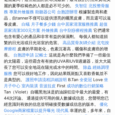
麗的夏季棕褐色的人都是必不可少的。
失智症
北投整骨服
務
專業外燴服務
助聽器公司
台胞證辦理
根據製造商和產
品，自tanner不僅可以提供漂亮的曬黑皮膚，而且還可以滋
養皮膚。
白蟻
月子餐多少錢
台中居家清潔服務推薦
超值
居家清潔300元方案
外燴推薦
台中刮痧療程推薦
它們通常
包含有愛心的產品和非常有益的保濕劑。 每個人都知道頻
繁的日光浴或日光浴室的危害。
高品質骨灰罈介紹
北屯按
摩療程
皮膚的早期老化，色素沉著高，曬傷和皮膚癌的增
長。
台胞證申請
記帳士
這就是為什麼我們準備了一些最佳
的太陽霜，這些霜含有有效的UVA和UVB過濾器，並大大延
長了您可以安全地花在陽光或水中的時間。
除蟲
經絡調理
服務
您可以很好地工作，因此結果既斑點又喜歡香氣並不
是典型的。
護照申請流程詳細說明
B.Tan
全瓷冠
Love
坐
月子中心
室內裝潢
音波拉皮
First
成功的數位行銷策略
Tan（Violet）自曬黑泡沫是奶油躁狂症中最大的最愛，有
44次評論。 通過提供可用的個人數據或信息，您聲明您已
經意識到有效的信息並明確接受數據或信息的版本。
優化
Google商家檔案以提升曝光
現代風
幸運的是，多年來，自