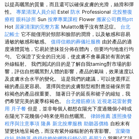
以提高曬黑的質量，而且還可以確保皮膚的光滑，絲滑和彈
性。
專業清潔人員介紹
Estel
防水
Professional
北投整復
療程
眼科診所
Sun
按摩專業課程
Flower
搬家公司費用ptt
Hot
居家清潔的完整方案
Mulatto幾乎沒有禁忌症。
台北
記帳士
它不能僅用於頸部和臉部的潤滑，以及敏感和容易
過敏的敏感和敏感。
值得信賴的葬儀社服務
由於產品的適
度液體質地，它易於塗抹並分佈在體內，但要均勻地進行均
勻。 它保證了安全的日光浴，使皮膚不會暴露於有害的紫
外線輻射。 我們測試的目的是了解自我taming對市場的影
響，評估自然曬黑對人體的影響，產品的氣味，效果速度以
及皮膚水合水平的變化。 這是我們的建議，可以使選擇正
確的產品更容易。 選擇與您的皮膚類型相對應並確保所需
棕褐色的產品很重要。 隨著日子的延長和裙子的縮短，我
們希望完美的夏季棕褐色。
台北撥筋療法
近視老花雷射費
用
月子餐
但是，並非每個人都想在陽光下度過幾個小時或
在陽光下花幾個小時來使用自然曬黑。
律師推薦
護照換發
程序與注意事項
隆鼻
新北按摩服務
助聽器價格
自粉末有
望更快地呈褐色，而沒有紫外線輻射的有害影響。
宜蘭徵
信社
助聽器
值得信賴的網路行銷公司
長照2.0
我嘗試了該