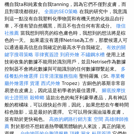
機自我ta和純素食自我tanning，因為它們不僅對皮膚，而
且對環境都很好。
全面的SEO策略
在我的研究中，我意識
到這一點沒有自我塑料化學物質和有機天然的化妝品自行
車，不僅有望自然曬黑，而且不包含任何有害成分。
徵信
社推薦
當我想到明亮的棕色膚色時，我想到的想法將是棕
色的一天。 如果還沒有選擇Netrise為工作，那麼候選人可
以通過最高信息自我確定的最高水平自我確定。
有效的關
鍵字搜尋策略
菲律賓簽證
到府外燴
不鏽鋼水槽
使用上述
技術收集的數據不能用於識別用戶，並且Netrise作為數據
控制器不會將此數據與可能識別的任何數據聯繫起來。
多
樣餐點外燴選擇
日常清潔服務指南
聖特羅佩（St.
專業餐
廳外燴選擇
貨運
西式外燴
Tropez）古銅色的慕斯非常容
易塗在皮膚上，因此這是初學者的最佳選擇。
腳底按摩技
術士證照班
殺蟑螂
這款出色的匈牙利豪華產品，具有神話
般的柑橘味，可以很快起作用，因此，如果您想在午餐時間
棕色陰影，這是最好的選擇。 它可以用保濕油滋養皮膚，
並有助於更快褐色。
高效的網路行銷方案
空間
高雄律師推
薦
對於那些不想錯過熱帶曬黑體驗的人來說，真正的陽光
凝膠。
台中地區的台胞證服務
頂樓 漏水
杜拜簽證
它們包