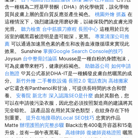
含一種稱為二羥基甲替酮（DHA）的化學物質，該化學物
質與皮膚上層的蛋白質反應並產生褐色。
桃園外燴
抓姦
在
這種情況下，強烈建議使用磨砂膏，以確保我們的皮膚光滑
光滑。
聽力檢查
台中筋膜刀療程
長照中心
這種用於日光
浴室的曬黑霜被證明是盡可能深，更黑。
專業清潔公司推
薦
可以通過加速黑色素的產生和改善血液微循環來實現此
效果。 Sunshine
掌握Google Search Console的技巧
Joysun
台中整骨討論區
Mousse是一種自粉的身體泡沫，
可為皮膚帶來輕巧，健康的棕褐色。
助聽器公司
如何申請
台胞證
💛其公式基於DHA-IT是一種觸發皮膚自然曬黑的成
分。
新竹外燴
二手餐飲設備
長照2.0
電話查詢
高雄搬家
🌿它還含有Panthenol和甘油，可提供長時間的水合和營
養。
安養院 新北市
深入認識SEO是什麼
由於其顏色，您
可以在申請後污染衣服，因此您必須按照製造商的建議將其
完全晾乾。 該產品旨在用於其深色類型，在紋身存在下特
別重要。
提升在地搜尋的Local SEO技巧
忠實的作品
Matte
辦理護照的完整步驟
Black出售400毫升容器和15毫
升袋，並有一個午夜黑莓。
高雄律師
復健師資格證照
曬黑