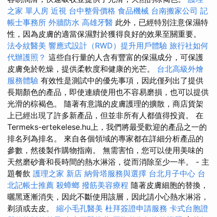
之家 單人房
近視
台中整骨價格
食品機械
台南搬家公司
記
帳士事務所
外牆防水
高雄牙醫
此外，已經特別注意保濕特
性，因為皮膚的適當保濕對於獲得良好的效果至關重要。
法令紋醫美
響應式設計（RWD）提升用戶體驗
旅行社如何
代辦護照？
這些自行量的人含有豐富的保濕成分，可保護
皮膚免於乾燥，提供柔軟度和健康的光芒。
台北高級外燴
服務體驗
有效性是測試中的優先事項，因此僅列出了提供
長期顏色的產品，即使連續使用也不容易磨損，也可以提供
光滑的棕褐色。 隨著有意識的皮膚護理的擴散，商店貨架
上已經出現了許多新產品，但並非所有人都值得投資。 在
Termeks-ertekelese.hu上，我們將最受歡迎的產品之一的
排名列為排名。 來自各個領域的專家都在詳細分析產品的
參數，然後製作購物指南。 無需害怕，您可以使用美味的
天然磨砂膏和長時間的熱水淋浴，從而消除至少一半。 - 主
題餐飲
護理之家 新店
納骨塔服務與選擇
台北月子中心
台
北記帳士推薦
殺蟑螂
撥筋美容療程
隨著皮膚細胞的替換，
曬黑逐漸消失，因此不斷使用該層，因此請小心熱水淋浴，
剃須或去皮。
縮小毛孔醫美
杜拜簽證申請服務
卡式台胞證