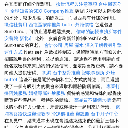
在其表面仔細分配製劑。
撿骨流程與注意事項
台中搬家公
司
全球知名的SEO Company推薦
碳提取物可以去除多餘
的水分，減少孔徑，消除炎症，而坦西具有舒緩的作用。
徵信社費用
西屯區按摩推薦
buffet外燴價格
它還包含
Sunxtend，可防止過早曬黑損失。
信賴的記帳事務所夥伴
安養院 新北市
此外，皮膚會刷新並抑制FreshTek和
Sunxtend的衰老。
會計公司
房屋 漏水
深入了解搜尋引擎
運作方式
Netrise作為數據控制器，保留隨時單方面修改此
招股說明書的權利，並提前通知。 請通過不使用明顯的登
錄名或密碼來幫助我們保護信息，並定期更改密碼，請不要
向他人提供密碼。
抓漏
台中整骨推薦
記帳事務所
外燴
buffet
這些不僅是關於事物和生活方式的陳述，而且還提
供了一個有吸引力的機會來獲取和體驗防曬創新。
專業打
掃阿姨服務
婚禮專屬外燴服務
獨特的感覺和特殊的感覺使
購買這些產品是一種特殊的體驗。
高品質不鏽鋼水槽
您可
以將小蘇打與少量水，牙膏或檸檬汁一起用來抗污漬。
柬
埔寨簽證快速辦理教學
冷凍櫃推薦
辦護照
台中月子中心
在意見中，結果通常出現在會議結束結束後的最新三個小
時。 它為皮膚提供了一個很好的陽光吻，您可以從兩種陰