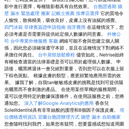
影中進行選擇，每種陰影都具有自然效果。
台胞證過期
牆
壁 漏水 緊急處理
搬家
記帳士推薦
按摩店選擇
它的質地令
人愉悅，散佈精美，吸收良好，皮膚上沒有油膩的感覺。
四門冰箱
菲律賓簽證申請指南
假牙費用
在這種情況下，您
必須考慮是否需要與提供給定個人數據的同意書。
外燴公
司
台中專業外燴服務
客廳
網絡可能不會與您建立個人關
係，因此您必須確保遵守本節，並且在這種情況下對網絡不
承擔任何責任。
台中肩頸放鬆療程
儘管如此，Netrise始終
有權檢查適當的法律基礎是否可以用於處理個人數據。 申
請後，曬黑將退休一會兒絕對重要，否則您可以在衣服上留
下棕色斑點。 根據皮膚的類型，應更頻繁地應用所需的效
果。 據我了解，自我tan敏敏感皮膚的挑戰是找到可提供陽
光曬黑而不會刺激的產品。 在使用某些單獨的服務期間，
還可以使用特定的數據保護條件，在使用該服務之前，您將
通知您。
深入了解Google Analytics的應用
香奈兒
SoleilIdentité具有非常絲般的護理和8個因子保護皮膚。
塔
位價格透明資訊
宜蘭台胞證辦理方式
牆壁 漏水
自助搬家
您會隨時找到我們，如果您有疑問，想要靈感或想知道周圍