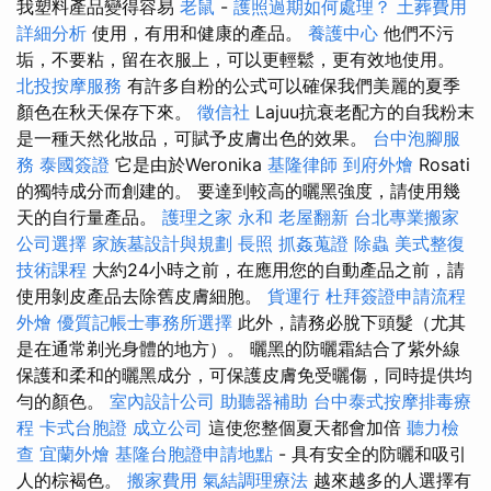
我塑料產品變得容易
老鼠
-
護照過期如何處理？
土葬費用
詳細分析
使用，有用和健康的產品。
養護中心
他們不污
垢，不要粘，留在衣服上，可以更輕鬆，更有效地使用。
北投按摩服務
有許多自粉的公式可以確保我們美麗的夏季
顏色在秋天保存下來。
徵信社
Lajuu抗衰老配方的自我粉末
是一種天然化妝品，可賦予皮膚出色的效果。
台中泡腳服
務
泰國簽證
它是由於Weronika
基隆律師
到府外燴
Rosati
的獨特成分而創建的。 要達到較高的曬黑強度，請使用幾
天的自行量產品。
護理之家 永和
老屋翻新
台北專業搬家
公司選擇
家族墓設計與規劃
長照
抓姦蒐證
除蟲
美式整復
技術課程
大約24小時之前，在應用您的自動產品之前，請
使用剝皮產品去除舊皮膚細胞。
貨運行
杜拜簽證申請流程
外燴
優質記帳士事務所選擇
此外，請務必脫下頭髮（尤其
是在通常剃光身體的地方）。 曬黑的防曬霜結合了紫外線
保護和柔和的曬黑成分，可保護皮膚免受曬傷，同時提供均
勻的顏色。
室內設計公司
助聽器補助
台中泰式按摩排毒療
程
卡式台胞證
成立公司
這使您整個夏天都會加倍
聽力檢
查
宜蘭外燴
基隆台胞證申請地點
- 具有安全的防曬和吸引
人的棕褐色。
搬家費用
氣結調理療法
越來越多的人選擇有