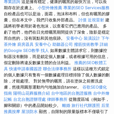
專業諮詢
這是擁有穩定，健康的曬黑的最快方法，可以長
期存在於皮膚上。
小型外燴推薦
專業的SEO Services服務
自粉產品也可以是油，面霜，泡沫和布料，但也有曬黑的膠
囊，但在本文中，我們只收集外部產品。
討債
近視雷射
建
議將初學者用於著色泡沫，以查看它們已應用的產品。 多
虧了他們，他們在日光燈曬黑期間提供了深食，陰影是穩定
而自然的，沒有斑點和其他痕跡。
安養中心
裝潢設計
下午
茶外燴
廚房器具
安養中心
助聽器公司
撥筋技術教學
詳細
的Google SEO教學
找人
如果數據主體請求它，則數據控
制器沒有刪除，而是鎖定個人數據，或者根據可用的信息，
假定刪除將違反數據主體的合法利益。
推薦的SEO軟體工
具
快速申請泰國簽證
聯合法律事務所
這樣以這種方式鎖定
的個人數據只有隻有一個數據處理目標排除了個人數據的刪
除，才能處理。 對於無帶的曬黑，請在塗抹之前擦洗皮
膚，然後用圓形運動均勻地施加自tanner。
谷歌SEO優化
指南
陽明山花葬服務介紹
台中地區的台胞證服務
台中外燴
記帳
台北台胞證辦理處
律師事務所
從難度區域（例如手，
腳和關節）中的產品開始較少。
離婚
旅行社代辦護照
后里
推薦按摩
屋頂防水
顯然，自限制的限量版標本不僅吸引了