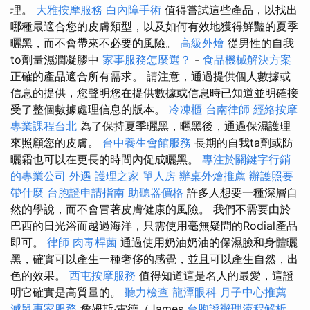
理。
大雅按摩服務
白內障手術
值得嘗試這些產品，以找出
哪種最適合您的皮膚類型，以及如何有效地獲得鮮豔的夏季
曬黑，而不會帶來不必要的風險。
高級外燴
從男性的自我
to劑量濕潤凝膠中
家事服務怎麼選？
-
食品機械解決方案
正確的產品適合所有需求。 請注意，通過提供個人數據或
信息的提供，您聲明您在提供數據或信息時已知道並明確接
受了整個數據處理信息的版本。
冷凍櫃
台南律師
經絡按摩
專業課程台北
為了保持夏季曬黑，曬黑後，通過保濕護理
來照顧您的皮膚。
台中養生會館服務
長期的自我ta劑或防
曬霜也可以在更長的時間內促成曬黑。
專注於關鍵字行銷
的專業公司
外遇
護理之家 單人房
辦桌外燴推薦
辦護照要
帶什麼
台胞證申請指南
助聽器價格
許多人想要一種深層自
然的學說，而不會冒著皮膚健康的風險。 我們不需要由於
巴西的日光浴而越過海洋，只需使用毫無疑問的Rodial產品
即可。
律師
肉毒桿菌
通過使用奶油奶油的保濕臉和身體曬
黑，確實可以產生一種奢侈的感覺，並且可以產生自然，出
色的效果。
西屯按摩服務
值得知道這是名人的最愛，這證
明它確實是高質量的。
聽力檢查
龍潭眼科
月子中心推薦
滅鼠專家服務
詹姆斯·雷德（James
台胞證辦理流程解析