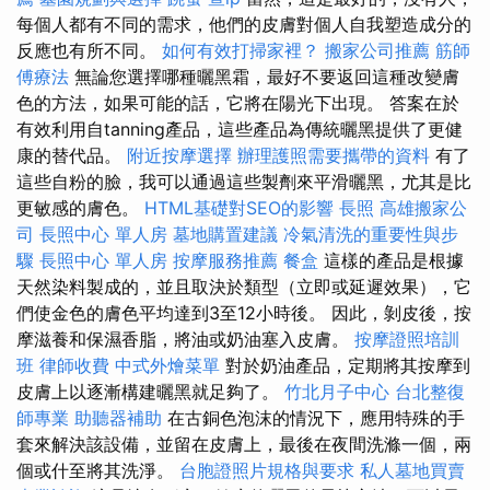
每個人都有不同的需求，他們的皮膚對個人自我塑造成分的
反應也有所不同。
如何有效打掃家裡？
搬家公司推薦
筋師
傅療法
無論您選擇哪種曬黑霜，最好不要返回這種改變膚
色的方法，如果可能的話，它將在陽光下出現。 答案在於
有效利用自tanning產品，這些產品為傳統曬黑提供了更健
康的替代品。
附近按摩選擇
辦理護照需要攜帶的資料
有了
這些自粉的臉，我可以通過這些製劑來平滑曬黑，尤其是比
更敏感的膚色。
HTML基礎對SEO的影響
長照
高雄搬家公
司
長照中心 單人房
墓地購置建議
冷氣清洗的重要性與步
驟
長照中心 單人房
按摩服務推薦
餐盒
這樣的產品是根據
天然染料製成的，並且取決於類型（立即或延遲效果），它
們使金色的膚色平均達到3至12小時後。 因此，剝皮後，按
摩滋養和保濕香脂，將油或奶油塞入皮膚。
按摩證照培訓
班
律師收費
中式外燴菜單
對於奶油產品，定期將其按摩到
皮膚上以逐漸構建曬黑就足夠了。
竹北月子中心
台北整復
師專業
助聽器補助
在古銅色泡沫的情況下，應用特殊的手
套來解決該設備，並留在皮膚上，最後在夜間洗滌一個，兩
個或什至將其洗淨。
台胞證照片規格與要求
私人墓地買賣