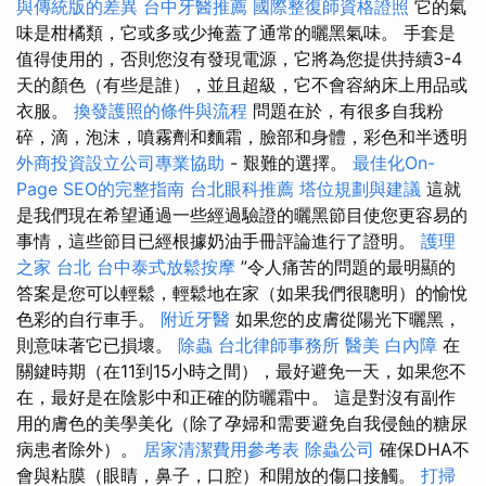
與傳統版的差異
台中牙醫推薦
國際整復師資格證照
它的氣
味是柑橘類，它或多或少掩蓋了通常的曬黑氣味。 手套是
值得使用的，否則您沒有發現電源，它將為您提供持續3-4
天的顏色（有些是誰），並且超級，它不會容納床上用品或
衣服。
換發護照的條件與流程
問題在於，有很多自我粉
碎，滴，泡沫，噴霧劑和麵霜，臉部和身體，彩色和半透明
外商投資設立公司專業協助
- 艱難的選擇。
最佳化On-
Page SEO的完整指南
台北眼科推薦
塔位規劃與建議
這就
是我們現在希望通過一些經過驗證的曬黑節目使您更容易的
事情，這些節目已經根據奶油手冊評論進行了證明。
護理
之家 台北
台中泰式放鬆按摩
”令人痛苦的問題的最明顯的
答案是您可以輕鬆，輕鬆地在家（如果我們很聰明）的愉悅
色彩的自行車手。
附近牙醫
如果您的皮膚從陽光下曬黑，
則意味著它已損壞。
除蟲
台北律師事務所
醫美
白內障
在
關鍵時期（在11到15小時之間），最好避免一天，如果您不
在，最好是在陰影中和正確的防曬霜中。 這是對沒有副作
用的膚色的美學美化（除了孕婦和需要避免自我侵蝕的糖尿
病患者除外）。
居家清潔費用參考表
除蟲公司
確保DHA不
會與粘膜（眼睛，鼻子，口腔）和開放的傷口接觸。
打掃