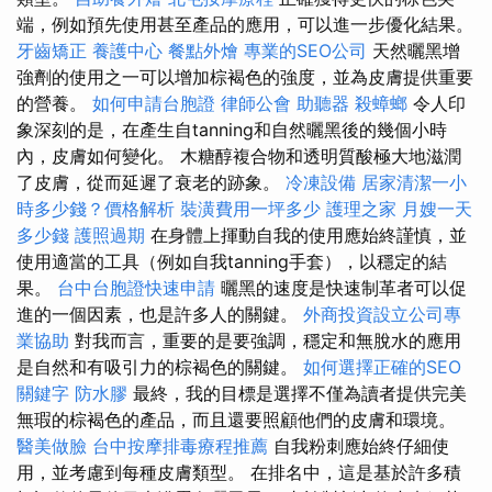
端，例如預先使用甚至產品的應用，可以進一步優化結果。
牙齒矯正
養護中心
餐點外燴
專業的SEO公司
天然曬黑增
強劑的使用之一可以增加棕褐色的強度，並為皮膚提供重要
的營養。
如何申請台胞證
律師公會
助聽器
殺蟑螂
令人印
象深刻的是，在產生自tanning和自然曬黑後的幾個小時
內，皮膚如何變化。 木糖醇複合物和透明質酸極大地滋潤
了皮膚，從而延遲了衰老的跡象。
冷凍設備
居家清潔一小
時多少錢？價格解析
裝潢費用一坪多少
護理之家
月嫂一天
多少錢
護照過期
在身體上揮動自我的使用應始終謹慎，並
使用適當的工具（例如自我tanning手套），以穩定的結
果。
台中台胞證快速申請
曬黑的速度是快速制革者可以促
進的一個因素，也是許多人的關鍵。
外商投資設立公司專
業協助
對我而言，重要的是要強調，穩定和無脫水的應用
是自然和有吸引力的棕褐色的關鍵。
如何選擇正確的SEO
關鍵字
防水膠
最終，我的目標是選擇不僅為讀者提供完美
無瑕的棕褐色的產品，而且還要照顧他們的皮膚和環境。
醫美做臉
台中按摩排毒療程推薦
自我粉刺應始終仔細使
用，並考慮到每種皮膚類型。 在排名中，這是基於許多積