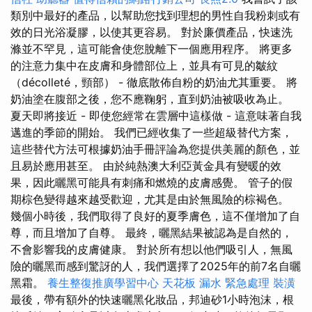
類別中最好的產品，以幫助您找到理想的男性自我粉刺或有
效的日光浴凝膠，以使其更容易。 對於廉價產品，快速洗
滌並不罕見，這可能會使您脫離下一個應用程序。 將更多
的注意力集中在皮膚和身體部位上，並具有可見的皺紋
（décolleté，頸部） - 徹底散佈自粉的奶油尤其重要。 將
奶油塗在腹部之後，您不應鞠躬，直到奶油被吸收為止。
夏天即將接近 - 即使您經常在雲層中這樣做 - 這意味著自我
邁進的季節的開始。 我們已經收集了一些超級替代方案，
這些替代方法可根據奶油手冊評論為您提供美麗的顏色，並
且易於應用甚至。 由於純熱澳大利亞黃金具有變暖的效
果，因此曬黑可能具有刺痛和燃燒的皮膚感覺。 管子的假
期棕色變得越來越受歡迎，尤其是由於無風險的棕褐色。
幾個小時後，我們取得了良好的夏季膚色，這不僅增加了自
尊，而且增加了自尊。 最終，曬黑結果被認為是自然的，
不會影響我的皮膚健康。 對於所有想以他們吸引人，無風
險的曬黑而感到驚訝的人，我們選擇了2025年的前7名自曬
黑霜。
養生整復推廣學習中心
天花板 漏水 緊急處理
裝潢
最後，帶有額外的快速曬黑化妝品，邦迪砂1小時泡沫，根