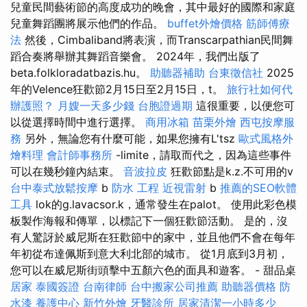
兒童民間藝術節的高度成功的晚會，其中最好的國際和家庭
兒童舞蹈團將展示他們的作品。
buffet外燴價格
筋師傅療
法
然後，Cimbaliband將表演，而Transcarpathian民間舞
蹈合奏將舉辦其舞蹈音樂會。 2024年，我們出版了
beta.folkloradatbazis.hu。
助聽器補助
台東徵信社
2025
年的Velence狂歡節2月15日至2月15日，t。
旅行社如何代
辦護照？
月嫂一天多少錢
台胞證過期
這很重要，以便您可
以從選擇時間中進行選擇。
商用冰箱
苗栗外燴
西屯按摩服
務
另外，無論您有什麼可能，如果您擁有L'tsz
歐式風格外
燴料理
會計師事務所
-limite，請取而代之，因為這些事件
可以在幾秒鐘內結束。
音波拉皮
狂歡節點是k.z.不可用的v
台中泰式放鬆按摩
b
防水 工程
近視雷射
b
推薦的SEO軟體
工具
lok的g.lavacsor.k，通常發生在palot。 使用此彩色模
板製作海報和傳單，以標記下一個狂歡節活動。 是的，沒
有人驚訝於威尼斯在狂歡節中的家中，並且他們不會在每年
年初從布達佩斯到意大利北部的城市。 從1月底到3月初，
您可以在威尼斯街頭擊中五顏六色的面具和遊客。 - 甜品桌
居家
泰國簽證
台南律師
台中搬家公司推薦
助聽器價格
防
水漆
養護中心
新竹外燴
牙醫診所
居家清潔一小時多少