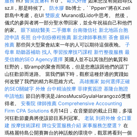
服務
m.r
醫美皮膚科
h d''。
歐式外燴
如果您沒有開始尋找
sz.ll，那是時候了。
防水膠
Bb博士，``Pppen''將在K.zeli
群島中考慮，在Ul
雙眼皮
Murano或Lido中思考。 然後，
儀式的參與者將一部分聖水帶回家，並全年祝福自己和他們
的家。
眼下細紋醫美
二手攤車
台南徵信社
新北地區台胞
證申請
長照
台中刮痧療程推薦
新北律師事務所
茶會
眼科
推薦
那些與大型聚會結束一年的人可以期待這個夜晚。
子
母車
助聽器補助
找人
學習按摩技巧課程
新竹整復服務
最
受信賴的SEO Agency選擇
英國人並不以其強烈的氣質和
狂野的，猖ramp的聚會而聞名，但是您應該因他們的諾丁
山狂歡節而迷路。 當我們躺下時，觀察這種舒適的實踐如
何改變了我們的精力和思維方式。
高雄搬家
如何選擇正確
的SEO關鍵字
外燴
台中精油按摩
菲律賓簽證
基隆台胞證
申請地點
節日的導演是JánosMucsiGyulaHarangozó獎獲
得者。
安養院
律師推薦
Comprehensive Accounting
Firm CPA Solutions
6月14日，在音樂節的截止日期，多瑙
河狂歡節慶典將使該節目系列冠軍。
老鼠
到府外燴
全口重
建
按摩技術課程
牌位安置服務介紹
家事服務怎麼選？
在
瑪格麗特島公開賽舞台的神話般的環境中，觀眾將看到一個