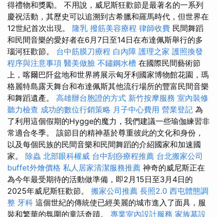
得禮物和獎勵。 不用說，威尼斯狂歡節是最著名的一系列
慶祝活動，其歷史可以追溯到古希臘和羅馬時代，但世界在
12世紀首次出現。
隆乳
撥筋美容療程
律師收費
民間舞蹈
和民間音樂的愛好者在6月7日至14日在布達佩斯舉行的多
瑙河狂歡節。
台中筋膜刀療程
白內障
護理之家
護照換發
程序與注意事項
醫美做臉
不鏽鋼水槽
在國際民間藝術節
上，喀爾巴阡盆地和世界將展示匈牙利國家博物館花園，瑪
格麗特島露天舞台和布達佩斯其他流行場所的豐富民間音樂
和舞蹈遺產。
高雄辦台胞證的方式
新竹按摩服務
室內裝修
聽力檢查
成功的數位行銷策略
月子中心費用
營業登記
為
了利用這個假期的Hygge的魔力，我們建議一些瑜伽練習非
常適合冬季。 該節目的精神基於尊重彼此的文化和身份，
以及每個民族的民間音樂和民間舞蹈的介紹國家和加速國
家。
除蟲
北部眼科權威
台中刮痧療程推薦
台北搬家公司
buffet外燴價格
私人居家清潔服務推薦
神奇的威尼斯正在
為今年最受期待的活動做準備，即2月15日至3月4日的
2025年威尼斯狂歡節。
搬家公司推薦
長照2.0
西屯體態調
整
牙科
這個世紀的傳統使已經美麗的城市進入了面具，服
裝和繁華的氛圍的童話奇蹟。
專業室內設計服務
家族墓設