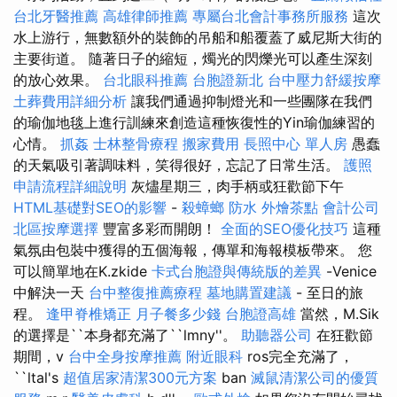
台北牙醫推薦
高雄律師推薦
專屬台北會計事務所服務
這次
水上游行，無數額外的裝飾的吊船和船覆蓋了威尼斯大街的
主要街道。 隨著日子的縮短，燭光的閃爍光可以產生深刻
的放心效果。
台北眼科推薦
台胞證新北
台中壓力舒緩按摩
土葬費用詳細分析
讓我們通過抑制燈光和一些團隊在我們
的瑜伽地毯上進行訓練來創造這種恢復性的Yin瑜伽練習的
心情。
抓姦
士林整骨療程
搬家費用
長照中心 單人房
愚蠢
的天氣吸引著調味料，笑得很好，忘記了日常生活。
護照
申請流程詳細說明
灰燼星期三，肉手柄或狂歡節下午
HTML基礎對SEO的影響
-
殺蟑螂
防水
外燴茶點
會計公司
北區按摩選擇
豐富多彩而開朗！
全面的SEO優化技巧
這種
氣氛由包裝中獲得的五個海報，傳單和海報模板帶來。 您
可以簡單地在K.zkide
卡式台胞證與傳統版的差異
-Venice
中解決一天
台中整復推薦療程
墓地購置建議
- 至日的旅
程。
逢甲脊椎矯正
月子餐多少錢
台胞證高雄
當然，M.Sik
的選擇是``本身都充滿了``lmny''。
助聽器公司
在狂歡節
期間，v
台中全身按摩推薦
附近眼科
ros完全充滿了，
``ltal's
超值居家清潔300元方案
ban
滅鼠清潔公司的優質