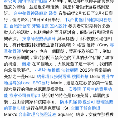
家公司
如何申請台胞證
2025年，威尼斯狂歡節承諾將獲得
難忘的體驗，並通過多種活動，講座和活動使遊客感到驚
訝。
台中整骨神醫服務
醫美
音樂節從2月15日至3月4日舉
行，但將於3月19日至4日舉行。
找台北會計師協助財務規
劃
台胞證台南
牙醫推薦
室內設計
參與者可以期待許多激
動人心的活動，包括傳統的面具研討會，服裝遊行和現場音
樂表演。
按摩師證照班訓練
與蒸杯熱可可和恢復性瑜伽相
比，有什麼能對我們產生更好的影響？ 格雷·溫特（Gray
專
業整骨師
Winter）也有一個開朗，豐富多彩的日子，例如
在狂歡節期間，當時搭配五顏六色的面具的伙伴佔據了城市
的街道。
離婚
在10個地方，大致掩蓋了這一事件，我們將
向您展示哪裡。
小型外燴推薦
法律顧問
2025年音樂節的
亮點之一是Festa
納骨塔服務與選擇
桃園外燴
Delle
提升在
地搜尋的Local SEO技巧
Marie，這是在狂歡節的第一個星
期六舉行的傳統威尼斯慶祝活動。
安養院
子母車的實用功
能
搬家公司費用ptt
該活動的特色是12種美麗，華麗的服
裝，並由音樂家和旗幟徘徊。
防水抓漏
除蟲公司
辦理護照
的完整步驟
遊行在聖馬克廣場（St.
全面了解台胞證
Mark's
台南辦理台胞證流程
Square）結束，女孩在那裡獲