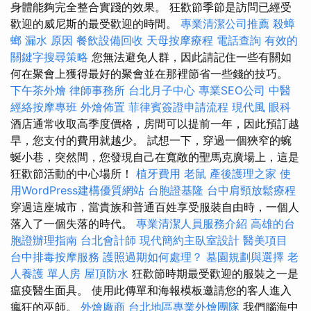
身體能夠完全整合實踐的效果。 狂歡節季節是訪問已經受
歡迎的威尼斯的最受歡迎的時間。
專業清潔公司推薦
殺蟑
螂
漏水 原因
餐飲設備回收
天母按摩療程
電話查詢
有效的
關鍵字搜尋策略
您無法避免人群，因此請記住一些有關如
何在聚會上獲得最好的聚會並在那裡節省一些錢的技巧。
下午茶外燴
律師事務所
台北月子中心
專業SEO公司
中醫
經絡按摩專班
外燴佈置
菲律賓簽證申請流程
現代風
眼科
酒店通常收取高季度價格，房間可以提前一年，因此預訂越
早，您支付的費用就越少。 試想一下，穿過​​一個狹窄的蜿
蜒小巷，突然間，您發現自己在寬敞的聖馬克廣場上，這是
狂歡節活動的中心場所！
植牙費用
老鼠
產後護理之家
使
用WordPress建構優質網站
台胞證基隆
台中肩頸放鬆療程
穿過這座城市，當貴族和普通百姓享受服裝自由時，一個人
落入了一個失落的時代。
專業清潔人員服務介紹
高雄的台
胞證辦理指南
台北會計師
現代簡約主臥室設計
醫美項目
台中排毒按摩服務
護照過期如何處理？
墓園規劃與選擇
老
人養護 單人房
屋頂防水
狂歡節時期最受歡迎的服裝之一是
瘟疫醫生面具。 使用此傳單和海報模板邀請您的客人進入
瘋狂的巫師。
外燴廠商
台北地區專業外燴團隊
我們腦海中