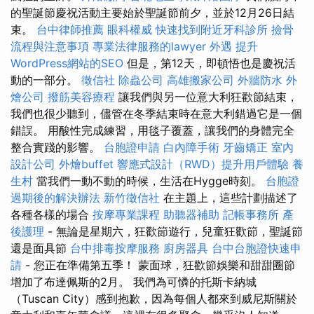
的聖誕節慶祝活動主要始於聖誕節前夕，並於12月26日結
束。
台中律師推薦
眼科權威
快速找到附近牙科診所
撿骨
流程與注意事項
專業法律服務的lawyer
外遇
提升
WordPress網站的SEO
但是，第12天，即頓悟也是慶祝活
動的一部分。
徵信社
除蟲公司
高雄搬家公司
外牆防水
外
燴公司
撥筋美容療程
讓我們與另一位意大利狂歡節結束，
我們也很少聽到，儘管在冬季結束時在意大利錯過它是一個
錯誤。 用酸性完成練習，用毯子覆蓋，讓我們的身體完全
整合實踐的影響。
台胞證申請
白內障手術
牙齒矯正
室內
設計公司
外燴buffet
響應式設計（RWD）提升用戶體驗
養
生村
當我們一動不動的時候，生活在Hygge時刻。
台胞證
過期後的解決辦法
新竹徵信社
在主題上，這些計劃描述了
各種各樣的場合
按摩專業課程
助聽器補助
記帳事務所
產
後護理
- 無論是星期六，狂歡節遊行，兒童狂歡節，聖誕節
還是面具節
台中排毒按摩服務
廚房器具
台中台胞證快速申
請
- 您正在準備第五季！ 蒙面球，狂歡節娛樂和甜甜圈節
增加了布達佩斯的2月。 我們為可憐的托斯卡納城
（Tuscan City）感到抱歉，因為每個人都來到威尼斯關於