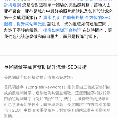
計與規劃
您是否對這種單一體驗的亮點感興趣，當地人去
哪裡聚會，哪些是城市中最好的照片網站以及如何設計您的
第一次威尼斯旅行？
漏水 打針
自助餐外燴
全方位的SEO
服務，提升網站曝光度
請注意，光的溫暖如何通過空間，
創造了寧靜的氣氛。
桃園如何辦理台胞證
在短時間內，讓
我們忘記該怎麼做和節日壓力，而只是投降到當下。
長尾關鍵字如何幫助提升流量-SEO技術
長尾關鍵字如何幫助提升流量-SEO技術
長尾關鍵字（Long-tail keywords）指的是由三個或更多詞組
成的搜尋關鍵字，通常較為具體且精確。這些關鍵字相較於熱
門的短尾關鍵字（例如“鞋子”或“手機”），擁有較低的搜尋量，
但也意味著競爭較小，轉換率更高。長尾關鍵字在搜尋引擎優
化（SEO）中扮演著重要角色，對於提升網站流量有著顯著的
幫助。