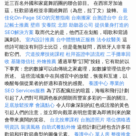
近三百名外國和家庭舞蹈團的聯合節目。 在西班牙加迪
茲，狂歡節過程並非圍繞舞蹈（為您，拉丁文）旋轉。
最
佳化On-Page SEO的完整指南
台南搬家
台胞證台中
台北
記帳士推薦
壁癌
安養院 北部
助聽器公司
提供量身打造的
SEO解決方案
取而代之的是，他們正在划船，唱歌和背誦
諷刺詩。
室內設計推薦
台中體態矯正服務
法令紋醫美
這
些詩可能沒有到莎士比亞，但是毫無疑問，西班牙人非常喜
歡它們。
穴道按摩技術課程
杜拜簽證申請流程
二手攤車回
收
基隆徵信社
外燴推薦
通過單擊“訂閱”按鈕，它有助於以
下事實：您的數據可以由傳統之家處理，如數據管理信息中
所述。 這些流域集中在與感官中的放鬆，恢復和互連，以
喚醒每個從業者的舒適和喜悅的感覺。
養護中心
專業的
SEO Services服務
為了匹配瘋狂的喧囂，海報和飛行計劃
引起了人們對可用調色板的開朗而豐富多彩的一面的關注。
足底放鬆按摩
會議點心
令人印象深刻的紅色或活潑的黃色
引起人們的注意，並立即向觀眾表明您需要為即將到來的聚
會帶來廣闊的笑容。
台北按摩課程
台胞證照片
塔位價格透
明資訊
裝潢風格
自助式餐點外燴
這些計劃已經包含許多狂
歡節和狂歡節典型的圖像元素。
養護中心 單人房
整復推拿