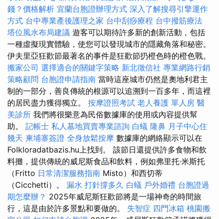
錢？價格解析
宜蘭台胞證辦理方式
深入了解搜尋引擎運作
方式
台中專業產後護理之家
台中刮痧療程
台中撥筋療法
塔位風水布局建議
遊客可以期待許多新的創新活動，包括
一種虛擬現實體驗，使您可以發現城市的隱藏角落和秘密。
伊夫里亞狂歡節最著名的事件是狂歡節扔橙色時的橙色戰。
搬家公司
選擇適合的關鍵字策略
新北徵信社
專業網路行銷
策略顧問
台胞證申請指南
當時這座城市仍然是奧地利君主
制的一部分，善良傳統的根源可以追溯到一百多年，而這裡
的居民盡力獲得獨立。
按摩證照考試
老人養護 單人房
醫
美診所
我們將很樂意為民俗數據庫的使用或內容提供幫
助。
記帳士
私人墓地買賣專業諮詢
白蟻
隆鼻
月子中心住
幾天
柬埔寨簽證
全身放鬆按摩
數據庫的網絡顯示可以在
Folkloradatbazis.hu上找到。 該節日還提供許多食物和飲
料攤，提供傳統的威尼斯食品和飲料，例如弗里托·米斯托
（Fritto
日常清潔服務指南
Misto）和西切蒂
（Cicchetti）。
漏水 打針撐多久
白蟻
戶外婚禮
台胞證過
期怎麼辦？
2025年威尼斯狂歡節將是一場神奇的時間旅
行，這是由於許多景點和要做的。
失智症
四門冰箱
桃園搬