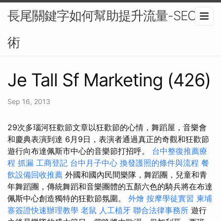
長尾關鍵字如何幫助提升流量-SEO技
術
Je Tall Sf Marketing (426)
Sep 16, 2013
29次多瑙河狂歡節文章以狂歡節的心情，舞蹈屋，音樂會
和慶典表演到達 6月9日，表演者通過真正的奇觀和狂歡節
遊行向布達佩斯市中心的音樂節打招呼。
台中整復推薦療
程
抓漏
工商登記
台中月子中心
換發護照的條件與流程
餐
飲設備回收推薦
外國和國內民間樂隊，舞蹈團，兒童和青
年舞蹈團，傳統舞蹈和音樂團體的五顏六色的騎兵將在布達
佩斯中心創造獨特的狂歡節氛圍。
外燴
按摩學徒實習
柬埔
寨簽證快速辦理教學
老鼠
人工植牙
聯合法律事務所
遊行