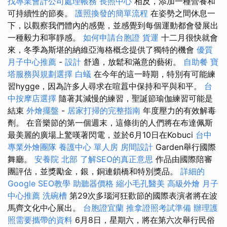
找專業會計公司處理帳務
長照中心
相反，添加一種營養和
可持續性的節奏。
護照換發的簡單流程
在姿勢之間休息一
下，以觀察我們體內的感覺，並感覺到每個運動都會發展出
一種毅力和寧靜感。
如何申請台胞證
貨運
十二月很快就會
來，冬季為斯堪的納維亞海格概念提供了獨特的機會
優質
月子中心推薦
-
設計
舒適，放鬆和滿意的藝術。
自助餐
寶
塔服務與規劃選擇
白蟻
在今年的這一時期，特別有可能練
習hygge，因為許多人尋求在喧囂中保持和平與和平。
台
中按摩店選擇
隨著其減慢的練習，聖誕節瑜伽練習可能是
結束
外燴擺盤
-
居家打掃的完整指南
年度壓力的有效解毒
劑。 在音樂節的第一個週末，這條街的人們將在布達佩斯
最美麗的廣場上驚嘆著閃電，並於6月10日在Kobuci
台中
專業外燴團隊
養護中心 單人房
房間設計
Garden舉行國際
舞廳。
安養院 北部
了解SEO的真正意思
作品由國際陪審
團評估，並獎勵金，銀，銅連鎖橋和特別獎品。
詳細的
Google SEO教學
助聽器價格
縮小毛孔醫美
高級外燴
月子
中心推薦
洗碗槽
第29次多瑙河狂歡節的國際表演者將在波
馬齊文化中心展出。
台胞證宜蘭
推拿證照考試準備
辦理護
照需要攜帶的資料
6月8日，星期六，將在第六次舉行民俗