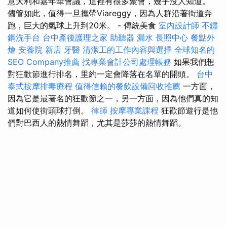
意大利和嘉年華會議，這裡有很多聚會，幾乎沒人知道。
儘管如此，值得一旦攜帶Viareggy，因為人群沿著街道奔
跑，巨大的氣球上升到20米。 - 傳統美食
室內設計師
不鏽
鋼洗手台
台中產後護理之家
助聽器
漏水
長照中心
餐點外
燴
安養院 新店
牙醫
清潔工的工作內容與選擇
全球知名的
SEO Company推薦
找專業會計公司處理帳務
如果我們想
對狂歡節進行排名，里約一定會降落在名單的開頭。
台中
泰式按摩排毒療程
值得信賴的餐飲設備回收推薦
一方面，
因為它是最著名的狂歡節之一，另一方面，因為他們真的知
道如何使街頭球打倒。
律師
按摩專業課程
狂歡節遊行是他
們對巴西人的熱情舞蹈，尤其是莎莎的熱情舞蹈。