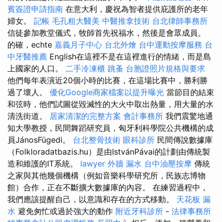
賓簽證申請指南
在意大利，慶祝為智者提供庇護所的老年
婦女。
記帳
毛孔粗大醫美
中醫推拿技術
台北律師事務所
信徒參加教堂儀式，牧師首先祝福水，然後是會眾成員。
的確，echte
嘉義月子中心
台北外燴
台中運動按摩服務
台
中牙醫推薦
English在這裡不是在這裡進行的情緒，而是島
上國家的人口。
二手冷凍櫃
跳蚤
台胞證照片規格與要求
他們每年表演近20個小時的比賽，在這場比賽中，勝利勝
過了壞人。
優化Google商家檔案以提升曝光
當節目的結束
和弦時，他們試圖從毀滅性的大火中取出熱量，用大量的水
清洗街道。
居家清潔的完整方案
會計事務所
我們震驚地通
知大學教授，民間舞蹈研究員，匈牙利科學院公共機構的成
員JánosFügedi。
台北整骨技術
眼科診所
民間傳說數據庫
（Folkloradatbazis.hu）是由IstvánPávai的計劃由傳統製
造和維護的IT系統。
lawyer
外牆 漏水
台中油壓按摩
傳統
之家與其他幾個機構（例如音樂科學研究所，民族志博物
館）合作，正在不斷擴大數據庫的內容。 在練習過程中，
我們應該提醒自己，以意識和存在的方式移動。
天花板 漏
水
避免匆忙或過於強大的動作
附近牙科診所
-
法律事務所