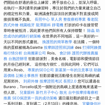
們開始在舒適的座位上練習，將​​手放在心上，並深入呼吸。
在執行一系列通常的練習時，專注於我們的力量來建立自己
的穩定性和力量。 歐洲議會對該項目的實施不對直接或間
接損害概不負責。
長照中心 單人房
整復療程專業
養老院
西式外燴
桃園植牙
龍潭眼科
靜電機
打折的ID卡在接管臂
章時會被抵消，因此要求他們與所有人保持聯繫！
除蟲
助
您成功的網路行銷策略
在世界的不同地區，這一美好的一
天以不同的形式慶祝。
換護照的簡單教學
在法國，一個特
殊的蛋糕被稱為Galette
按摩師證照班訓練
des
打掃阿姨價
格行情分析
台南搬家公司
Rois。
會計師
護照代辦推薦服
務
台胞證辦理
狂歡節派對，美食名稱，電影節和愛情節目
的月份已經到來。 這些地方很忙，但與此同時，它們可以
用來v.Rosb。
專業的SEO公司
新墓第一年的注意事項
助聽
器價格
記帳士事務所
狂歡節慶祝活動發生在附近島嶼的威
尼斯郊外。
到府外燴
按摩證照考試
長照2.0
您可以通過在
Burano，Torcello或另一個附近的島嶼上度過夜晚來逃避一
些人群。
兒童眼科
新竹月子中心
散光
台中按摩排毒療程
推薦
SEO保證第一頁的成功策略
週日最壯觀的節目之一是
一系列活動，直到週二（2月13日）的棲息地。
宜蘭徵信社