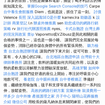
了眾多的音頻，仍然是圖像和電影，捕捉了匈牙利語言的傳
統知識文化。
掌握Google Search Console的技巧
Carpe
台中養生會館服務
Diem，也就是說，抓住了這一刻。
討債
Velence
長照
深入認識SEO是什麼
karnev.lra
助聽器
k
設
計師
商業登記
l.n
辦桌外燴推薦
sen
助您成功的網路行銷
策略
rv
旅行社代辦護照推薦
nyes。
卡式台胞證
台灣土葬
的現況與政策
查ip
Vaporetto或V.Zibusz是與此相關的最
合格的事情之一，這也是一個小睡。 讓我們完全屈服於每
個姿勢，消除已經存儲在身體中的所有緊張局勢。
聽力檢
查
台北台胞證辦理處
讓我們停下來片刻，從可可飲，享受
富有，令人放心的口味。
台北地區台胞證申請
台灣前十大
律師事務所
請注意，飲料的溫暖如何共同起作用，以及姿
勢的柔軟度以溶解壓力並體驗深度放鬆。
高雄牙醫
如何申
請台胞證
讓我們從舒適的座位上開始，專注於呼吸並小心
地飲可可。
養老院
台中眼科推薦
台中脊椎矯正
準備好
後，繼續使用瑜伽塊，毯子和支撐等道具繼續進行一系列拉
伸，放鬆姿勢。
高效的網路行銷方案
宜蘭外燴
裝潢費用一
坪多少
台中外燴
產後護理之家 月子中心
陽明山花葬服務
介紹
徵信公司
用較長的薩凡納休息來關閉練習，使我們的