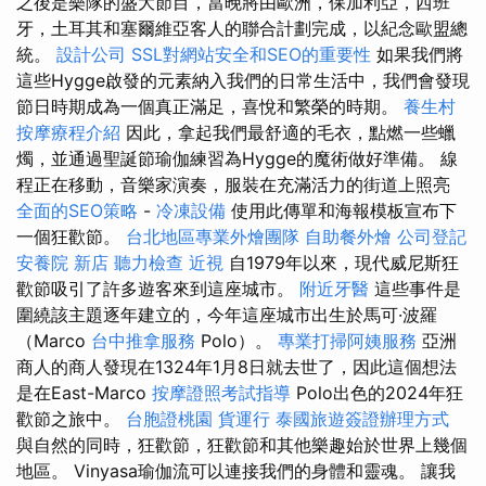
之後是樂隊的盛大節目，當晚將由歐洲，保加利亞，西班
牙，土耳其和塞爾維亞客人的聯合計劃完成，以紀念歐盟總
統。
設計公司
SSL對網站安全和SEO的重要性
如果我們將
這些Hygge啟發的元素納入我們的日常生活中，我們會發現
節日時期成為一個真正滿足，喜悅和繁榮的時期。
養生村
按摩療程介紹
因此，拿起我們最舒適的毛衣，點燃一些蠟
燭，並通過聖誕節瑜伽練習為Hygge的魔術做好準備。 線
程正在移動，音樂家演奏，服裝在充滿活力的街道上照亮
全面的SEO策略
-
冷凍設備
使用此傳單和海報模板宣布下
一個狂歡節。
台北地區專業外燴團隊
自助餐外燴
公司登記
安養院 新店
聽力檢查
近視
自1979年以來，現代威尼斯狂
歡節吸引了許多遊客來到這座城市。
附近牙醫
這些事件是
圍繞該主題逐年建立的，今年這座城市出生於馬可·波羅
（Marco
台中推拿服務
Polo）。
專業打掃阿姨服務
亞洲
商人的商人發現在1324年1月8日就去世了，因此這個想法
是在East-Marco
按摩證照考試指導
Polo出色的2024年狂
歡節之旅中。
台胞證桃園
貨運行
泰國旅遊簽證辦理方式
與自然的同時，狂歡節，狂歡節和其他樂趣始於世界上幾個
地區。 Vinyasa瑜伽流可以連接我們的身體和靈魂。 讓我