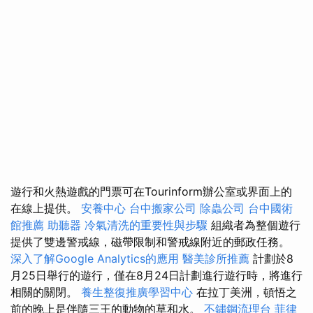
遊行和火熱遊戲的門票可在Tourinform辦公室或界面上的
在線上提供。
安養中心
台中搬家公司
除蟲公司
台中國術
館推薦
助聽器
冷氣清洗的重要性與步驟
組織者為整個遊行
提供了雙邊警戒線，磁帶限制和警戒線附近的郵政任務。
深入了解Google Analytics的應用
醫美診所推薦
計劃於8
月25日舉行的遊行，僅在8月24日計劃進行遊行時，將進行
相關的關閉。
養生整復推廣學習中心
在拉丁美洲，頓悟之
前的晚上是伴隨三王的動物的草和水。
不鏽鋼流理台
菲律