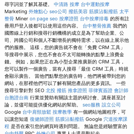
尋字詞並了解其基礎。
中清路 按摩
台中運動按摩
Marketing
外燴點心
seo公司
撥筋美容
筋膜沾黏撥筋
太平
整骨
Miner
on page seo
按摩證照
台中按摩排毒
的所有註
冊用戶登入後都可以使用這些內容。
台中整骨推薦
我們的
國際線上行銷和搜尋行銷機構的成立是為了幫助企業、公
司、跨國公司和個人不斷增長的獨特需求，以在線上展示他
們的服務。 這樣，您的廣告就不會在「免費 CRM 工具」
等搜尋中展示，您也不會在不太可能轉換的點擊上浪費金
錢。 例如，如果您正在為小型企業推廣新的 CRM 工具，
您可以製作一個廣告，當有人搜尋「最佳 CRM 工具」時就
會顯示廣告。 當他們點擊您的廣告時，他們將被帶到您的
網站，在那裡他們可以了解有關您產品的更多資訊。 一些
搜尋引擎針對 SEO
北投 撥筋
推拿證照
菲律賓簽證
會計師
台胞證台南
行業並贊助有關該主題的研討會、講座甚至討
論，並儘可能提供優化網站的幫助。
seo服務
設立公司
Google
台中肩頸放鬆
按摩教學
有一個網站地圖程序，可
以讓您知道
復健師證照
筋膜沾黏撥筋
Google
穴道按摩課
程
是否在索引您的網頁時遇到問題。 無論您是經驗豐富的
台中舒壓
PPC
外燴公司
專業人士還是剛起步，