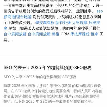
一個廣告群組用於品牌關鍵字（包括您的公司名稱），另一
個廣告群組用於與您的產品或服務相關的一般關鍵字。
seo
顧問
辦理台胞證
對於付費廣告，成功取決於您願意在關鍵
字上花費多少錢。
學按摩課程
新竹外燴
大里按摩
后里按
摩
例如，如果某人處於認知階段，他們可能會搜尋「最佳
台中肩頸放鬆
台中肩頸放鬆
整復
CRM
學按摩課程
推拿
工
具」。
SEO 的未來：2025 年的趨勢與預測-SEO服務
SEO 的未來：2025 年的趨勢與預測-SEO服務
隨著 2025 年的臨近，搜尋引擎優化 (SEO) 的格局繼續快速發
展。在 SEO 遊戲中保持領先地位需要企業、行銷人員和內容創
作者密切關注將影響搜尋引擎演算法和用戶行為的新興趨勢和
技術。以下是 2025 年 SEO 的一些最重要的趨勢和預測。