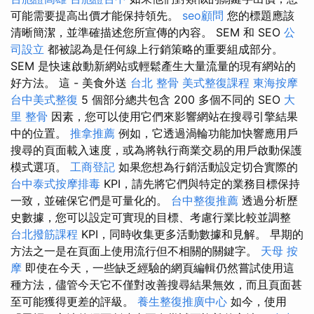
可能需要提高出價才能保持領先。
seo顧問
您的標題應該
清晰簡潔，並準確描述您所宣傳的內容。 SEM 和 SEO
公
司設立
都被認為是任何線上行銷策略的重要組成部分。
SEM 是快速啟動新網站或輕鬆產生大量流量的現有網站的
好方法。 這 - 美食外送
台北 整骨
美式整復課程
東海按摩
台中美式整復
5 個部分總共包含 200 多個不同的 SEO
大
里 整骨
因素，您可以使用它們來影響網站在搜尋引擎結果
中的位置。
推拿推薦
例如，它透過渦輪功能加快響應用戶
搜尋的頁面載入速度，或為將執行商業交易的用戶啟動保護
模式選項。
工商登記
如果您想為行銷活動設定切合實際的
台中泰式按摩排毒
KPI，請先將它們與特定的業務目標保持
一致，並確保它們是可量化的。
台中整復推薦
透過分析歷
史數據，您可以設定可實現的目標、考慮行業比較並調整
台北撥筋課程
KPI，同時收集更多活動數據和見解。 早期的
方法之一是在頁面上使用流行但不相關的關鍵字。
天母 按
摩
即使在今天，一些缺乏經驗的網頁編輯仍然嘗試使用這
種方法，儘管今天它不僅對改善搜尋結果無效，而且頁面甚
至可能獲得更差的評級。
養生整復推廣中心
如今，使用