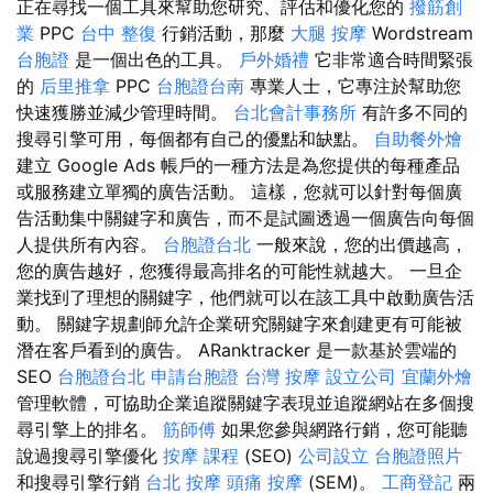
正在尋找一個工具來幫助您研究、評估和優化您的
撥筋創
業
PPC
台中 整復
行銷活動，那麼
大腿 按摩
Wordstream
台胞證
是一個出色的工具。
戶外婚禮
它非常適合時間緊張
的
后里推拿
PPC
台胞證台南
專業人士，它專注於幫助您
快速獲勝並減少管理時間。
台北會計事務所
有許多不同的
搜尋引擎可用，每個都有自己的優點和缺點。
自助餐外燴
建立 Google Ads 帳戶的一種方法是為您提供的每種產品
或服務建立單獨的廣告活動。 這樣，您就可以針對每個廣
告活動集中關鍵字和廣告，而不是試圖透過一個廣告向每個
人提供所有內容。
台胞證台北
一般來說，您的出價越高，
您的廣告越好，您獲得最高排名的可能性就越大。 一旦企
業找到了理想的關鍵字，他們就可以在該工具中啟動廣告活
動。 關鍵字規劃師允許企業研究關鍵字來創建更有可能被
潛在客戶看到的廣告。 ARanktracker 是一款基於雲端的
SEO
台胞證台北
申請台胞證
台灣 按摩
設立公司
宜蘭外燴
管理軟體，可協助企業追蹤關鍵字表現並追蹤網站在多個搜
尋引擎上的排名。
筋師傅
如果您參與網路行銷，您可能聽
說過搜尋引擎優化
按摩 課程
(SEO)
公司設立
台胞證照片
和搜尋引擎行銷
台北 按摩
頭痛 按摩
(SEM)。
工商登記
兩