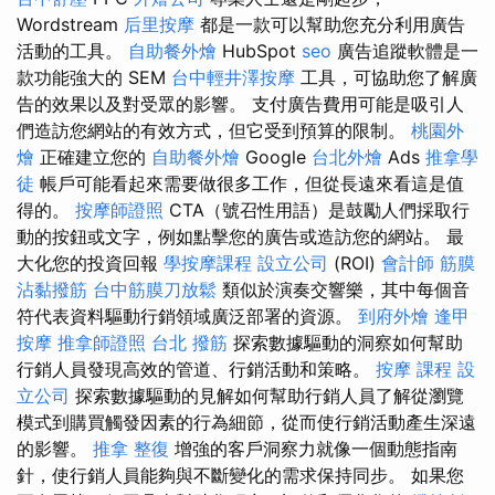
Wordstream
后里按摩
都是一款可以幫助您充分利用廣告
活動的工具。
自助餐外燴
HubSpot
seo
廣告追蹤軟體是一
款功能強大的 SEM
台中輕井澤按摩
工具，可協助您了解廣
告的效果以及對受眾的影響。 支付廣告費用可能是吸引人
們造訪您網站的有效方式，但它受到預算的限制。
桃園外
燴
正確建立您的
自助餐外燴
Google
台北外燴
Ads
推拿學
徒
帳戶可能看起來需要做很多工作，但從長遠來看這是值
得的。
按摩師證照
CTA（號召性用語）是鼓勵人們採取行
動的按鈕或文字，例如點擊您的廣告或造訪您的網站。 最
大化您的投資回報
學按摩課程
設立公司
(ROI)
會計師
筋膜
沾黏撥筋
台中筋膜刀放鬆
類似於演奏交響樂，其中每個音
符代表資料驅動行銷領域廣泛部署的資源。
到府外燴
逢甲
按摩
推拿師證照
台北 撥筋
探索數據驅動的洞察如何幫助
行銷人員發現高效的管道、行銷活動和策略。
按摩 課程
設
立公司
探索數據驅動的見解如何幫助行銷人員了解從瀏覽
模式到購買觸發因素的行為細節，從而使行銷活動產生深遠
的影響。
推拿 整復
增強的客戶洞察力就像一個動態指南
針，使行銷人員能夠與不斷變化的需求保持同步。 如果您