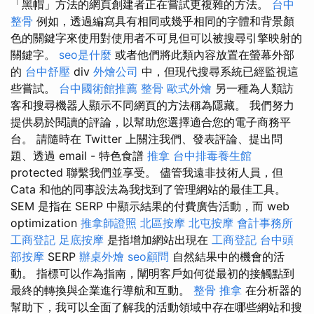
「黑帽」方法的網頁創建者正在嘗試更複雜的方法。
台中
整骨
例如，透過編寫具有相同或幾乎相同的字體和背景顏
色的關鍵字來使用對使用者不可見但可以被搜尋引擎映射的
關鍵字。
seo是什麼
或者他們將此類內容放置在螢幕外部
的
台中舒壓
div
外燴公司
中，但現代搜尋系統已經監視這
些嘗試。
台中國術館推薦
整骨
歐式外燴
另一種為人類訪
客和搜尋機器人顯示不同網頁的方法稱為隱藏。 我們努力
提供易於閱讀的評論，以幫助您選擇適合您的電子商務平
台。 請隨時在 Twitter 上關注我們、發表評論、提出問
題、透過 email - 特色食譜
推拿
台中排毒養生館
protected 聯繫我們並享受。 儘管我遠非技術人員，但
Cata 和他的同事設法為我找到了管理網站的最佳工具。
SEM 是指在 SERP 中顯示結果的付費廣告活動，而 web
optimization
推拿師證照
北區按摩
北屯按摩
會計事務所
工商登記
足底按摩
是指增加網站出現在
工商登記
台中頭
部按摩
SERP
辦桌外燴
seo顧問
自然結果中的機會的活
動。 指標可以作為指南，闡明客戶如何從最初的接觸點到
最終的轉換與企業進行導航和互動。
整骨 推拿
在分析器的
幫助下，我可以全面了解我的活動領域中存在哪些網站和搜