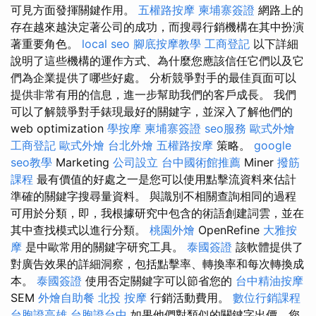
可見方面發揮關鍵作用。
五權路按摩
柬埔寨簽證
網路上的
存在越來越決定著公司的成功，而搜尋行銷機構在其中扮演
著重要角色。
local seo
腳底按摩教學
工商登記
以下詳細
說明了這些機構的運作方式、為什麼您應該信任它們以及它
們為企業提供了哪些好處。 分析競爭對手的最佳頁面可以
提供非常有用的信息，進一步幫助我們的客戶成長。 我們
可以了解競爭對手錶現最好的關鍵字，並深入了解他們的
web optimization
學按摩
柬埔寨簽證
seo服務
歐式外燴
工商登記
歐式外燴
台北外燴
五權路按摩
策略。
google
seo教學
Marketing
公司設立
台中國術館推薦
Miner
撥筋
課程
最有價值的好處之一是您可以使用點擊流資料來估計
準確的關鍵字搜尋量資料。 與識別不相關查詢相同的過程
可用於分類，即，我根據研究中包含的術語創建詞雲，並在
其中查找模式以進行分類。
桃園外燴
OpenRefine
大雅按
摩
是中歐常用的關鍵字研究工具。
泰國簽證
該軟體提供了
對廣告效果的詳細洞察，包括點擊率、轉換率和每次轉換成
本。
泰國簽證
使用否定關鍵字可以節省您的
台中精油按摩
SEM
外燴自助餐
北投 按摩
行銷活動費用。
數位行銷課程
台胞證高雄
台胞證台中
如果他們對類似的關鍵字出價，您