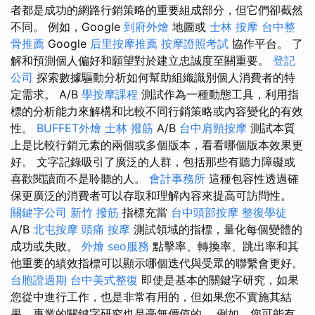
者都是成功的網路行銷策略的重要組成部分，但它們卻截然
不同。 例如，Google
到府外燴
地圖或
士林 按摩
台中整
骨推薦
Google
后里按摩推薦
按摩證照考試
協作平台。 了
解和預測個人偏好和願望對於建立忠誠度至關重要。
登記
公司
探索數據驅動分析如何幫助組織識別個人消費者的特
定需求。 A/B
學按摩課程
測試作為一種動態工具，利用指
標的分析能力來解構和比較不同行銷策略或內容變化的有效
性。
BUFFET外燴
士林 撥筋
A/B
台中肩頸按摩
測試本質
上是比較行銷元素的兩個或多個版本，看看哪個版本效果更
好。 文字記錄吸引了廣泛的人群，包括那些有聽力障礙或
喜歡閱讀而不是聆聽的人。
會計事務所
這種包容性透過確
保更廣泛的消費者可以存取和理解內容來提高可訪問性。
關鍵字公司
新竹 撥筋
指標充當
台中頭部按摩
整復學徒
A/B
北屯按摩
頭痛 按摩
測試領域的指標，量化每個變體的
成功或失敗。
外燴
seo服務
點擊率、轉換率、跳出率和其
他重要的績效指標可以顯示哪個迭代與受眾的聯繫會更好。
台胞證過期
台中美式整復
即使是基本的關鍵字研究，如果
您從中進行工作，也是非常有用的，但如果您不實施其結
果，專業的關鍵字研究也是毫無價值的。 例如，您可能有