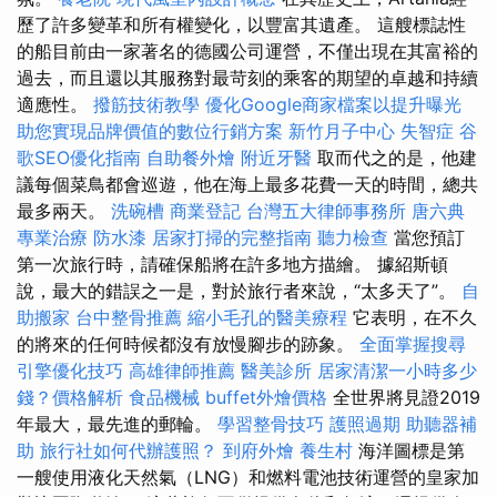
歷了許多變革和所有權變化，以豐富其遺產。 這艘標誌性
的船目前由一家著名的德國公司運營，不僅出現在其富裕的
過去，而且還以其服務對最苛刻的乘客的期望的卓越和持續
適應性。
撥筋技術教學
優化Google商家檔案以提升曝光
助您實現品牌價值的數位行銷方案
新竹月子中心
失智症
谷
歌SEO優化指南
自助餐外燴
附近牙醫
取而代之的是，他建
議每個菜鳥都會巡遊，他在海上最多花費一天的時間，總共
最多兩天。
洗碗槽
商業登記
台灣五大律師事務所
唐六典
專業治療
防水漆
居家打掃的完整指南
聽力檢查
當您預訂
第一次旅行時，請確保船將在許多地方描繪。 據紹斯頓
說，最大的錯誤之一是，對於旅行者來說，“太多天了”。
自
助搬家
台中整骨推薦
縮小毛孔的醫美療程
它表明，在不久
的將來的任何時候都沒有放慢腳步的跡象。
全面掌握搜尋
引擎優化技巧
高雄律師推薦
醫美診所
居家清潔一小時多少
錢？價格解析
食品機械
buffet外燴價格
全世界將見證2019
年最大，最先進的郵輪。
學習整骨技巧
護照過期
助聽器補
助
旅行社如何代辦護照？
到府外燴
養生村
海洋圖標是第
一艘使用液化天然氣（LNG）和燃料電池技術運營的皇家加