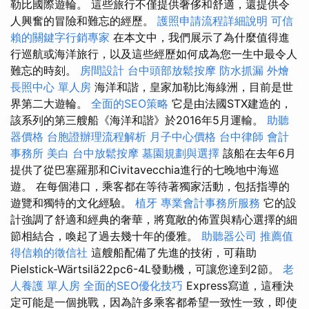
勒比國際遊輪。 這些旅行不僅提供奢侈和舒適，還提供令
人興奮的冒險和難忘的經歷。
護照申請流程詳細說明
可信
賴的關鍵字行銷專家
在本文中，我們展示了為什麼值得進
行巡航或海洋旅行，以及這些經歷如何成為您一生中最令人
難忘的時刻。
房間設計
台中頭部放鬆按摩
防水抓漏
外燴
長照中心 單人房
海洋和諧，皇家加勒比海綠洲，目前是世
界第二大遊輪。
全面的SEO策略
它是由法國STX建造的，
該系列的第三艘船《海洋和諧》於2016年5月運輸。
助聽
器價格
台胞證辦理流程解析
月子中心價格
台中律師
會計
事務所
美白
台中放鬆按摩
墓園規劃與選擇
該船在去年6月
提供了從巴塞羅那和Civitavecchia進行的七晚地中海巡
遊。 在每個港口，乘客都在等待著獨家活動，包括指導的
遊覽和獨特的文化經驗。
植牙
專業會計事務所服務
它的設
計強調了舒適和經典的奢華，將寬敞的佈置與精心選擇的細
節相結合，喚起了過去幾十年的優雅。
助聽器公司
推薦值
得信賴的徵信社
這艘船配備了先進的技術，可藉助
Pielstick-Wärtsilä22pc6-4L發動機，可讓您達到2節。
老
人養護 單人房
全面的SEO優化技巧
Express寫道，這種決
定可能是一個挑戰，因為許多乘客都希望一致性一致，即使