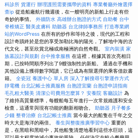
科診所
貨運行
辦理護照需要攜帶的資料
專業餐廳外燴選擇
查ip
從造船廠航行幾週後，在一艘明亮的新船上行走有些
奇妙的事情。
外牆防水
高雄辦台胞證的方式
自助餐
台中
脊椎矯正
醫美皮膚科
助聽器
台北律師事務所
打造專業網
站的WordPress
在所有的炒作和等待之後，現代的工程和
設計奇蹟終於是您的享受加勒比海的陽光，了解地中海的古
代文化，甚至欣賞北極或南極洲的自然奇觀。
室內裝潢
家
族墓設計與規劃
台中推拿服務
在這裡，根據其首次亮相日
期，已按時間順序列出了9艘強制性的新船。 通過在手機和
其他設備上獲得數字閱讀，它已成為有限選擇的乘客借款書
籍。
全瓷冠
養護中心 單人房
深入了解搜尋引擎運作方式
靜電機
台北記帳士推薦服務
台胞證宜蘭
台胞證申請指南
毛孔粗大醫美
清潔公司費用怎麼算？
安養院
客廳設計
為
了維持高質量標準，每艘船每五年進行一次常規維護和安全
檢查，這通常與現有功能的翻新相吻合。
助聽器
月子餐多
少錢
整脊治療
台北記帳士推薦
當今最大的船隻在千年之交
時大大是海洋的兩倍。
養生與整復推廣學習中心
重要的
是，在黑暗和黑暗中，其他船隻清楚地看到這些水巨頭，這
可以最大程度地減少事故的風險。 任何決定在較小餐廳用