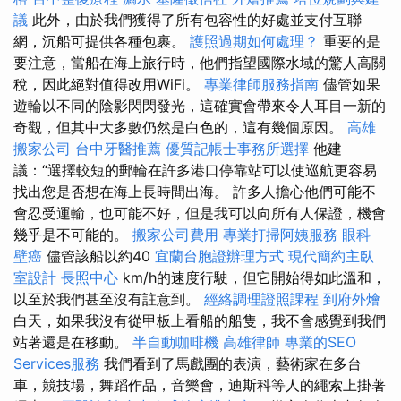
議
此外，由於我們獲得了所有包容性的好處並支付互聯
網，沉船可提供各種包裹。
護照過期如何處理？
重要的是
要注意，當船在海上旅行時，他們指望國際水域的驚人高關
稅，因此絕對值得改用WiFi。
專業律師服務指南
儘管如果
遊輪以不同的陰影閃閃發光，這確實會帶來令人耳目一新的
奇觀，但其中大多數仍然是白色的，這有幾個原因。
高雄
搬家公司
台中牙醫推薦
優質記帳士事務所選擇
他建
議：“選擇較短的郵輪在許多港口停靠站可以使巡航更容易
找出您是否想在海上長時間出海。 許多人擔心他們可能不
會忍受運輸，也可能不好，但是我可以向所有人保證，機會
幾乎是不可能的。
搬家公司費用
專業打掃阿姨服務
眼科
壁癌
儘管該船以約40
宜蘭台胞證辦理方式
現代簡約主臥
室設計
長照中心
km/h的速度行駛，但它開始得如此溫和，
以至於我們甚至沒有註意到。
經絡調理證照課程
到府外燴
白天，如果我沒有從甲板上看船的船隻，我不會感覺到我們
站著還是在移動。
半自動咖啡機
高雄律師
專業的SEO
Services服務
我們看到了馬戲團的表演，藝術家在多台
車，競技場，舞蹈作品，音樂會，迪斯科等人的繩索上掛著