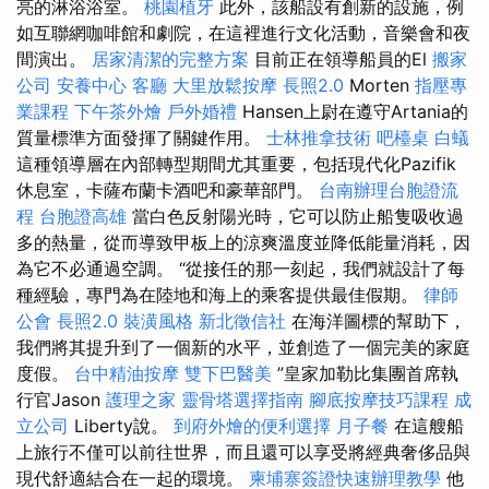
亮的淋浴浴室。
桃園植牙
此外，該船設有創新的設施，例
如互聯網咖啡館和劇院，在這裡進行文化活動，音樂會和夜
間演出。
居家清潔的完整方案
目前正在領導船員的El
搬家
公司
安養中心
客廳
大里放鬆按摩
長照2.0
Morten
指壓專
業課程
下午茶外燴
戶外婚禮
Hansen上尉在遵守Artania的
質量標準方面發揮了關鍵作用。
士林推拿技術
吧檯桌
白蟻
這種領導層在內部轉型期間尤其重要，包括現代化Pazifik
休息室，卡薩布蘭卡酒吧和豪華部門。
台南辦理台胞證流
程
台胞證高雄
當白色反射陽光時，它可以防止船隻吸收過
多的熱量，從而導致甲板上的涼爽溫度並降低能量消耗，因
為它不必通過空調。 “從接任的那一刻起，我們就設計了每
種經驗，專門為在陸地和海上的乘客提供最佳假期。
律師
公會
長照2.0
裝潢風格
新北徵信社
在海洋圖標的幫助下，
我們將其提升到了一個新的水平，並創造了一個完美的家庭
度假。
台中精油按摩
雙下巴醫美
”皇家加勒比集團首席執
行官Jason
護理之家
靈骨塔選擇指南
腳底按摩技巧課程
成
立公司
Liberty說。
到府外燴的便利選擇
月子餐
在這艘船
上旅行不僅可以前往世界，而且還可以享受將經典奢侈品與
現代舒適結合在一起的環境。
柬埔寨簽證快速辦理教學
他