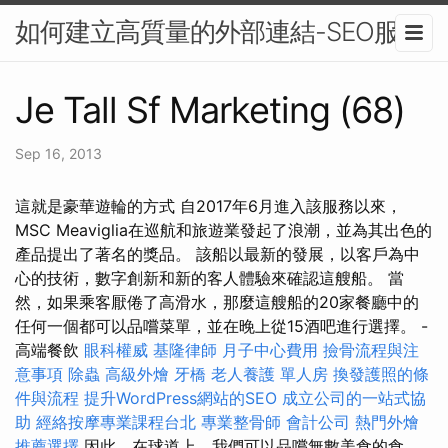
如何建立高質量的外部連結-SEO服務
Je Tall Sf Marketing (68)
Sep 16, 2013
這就是豪華遊輪的方式 自2017年6月進入該服務以來，
MSC Meaviglia在巡航和旅遊業發起了浪潮，並為其出色的
產品提出了著名的獎品。 該船以最新的發展，以客戶為中
心的技術，數字創新和新的客人體驗來確認這艘船。 當
然，如果乘客厭倦了高滑水，那麼這艘船的20家餐廳中的
任何一個都可以品嚐菜單，並在晚上從15酒吧進行選擇。 -
高端餐飲
眼科權威
基隆律師
月子中心費用
撿骨流程與注
意事項
除蟲
高級外燴
牙橋
老人養護 單人房
換發護照的條
件與流程
提升WordPress網站的SEO
成立公司的一站式協
助
經絡按摩專業課程台北
專業整骨師
會計公司
熱門外燴
推薦選擇
因此，在球道上，我們可以品嚐無數美食的食