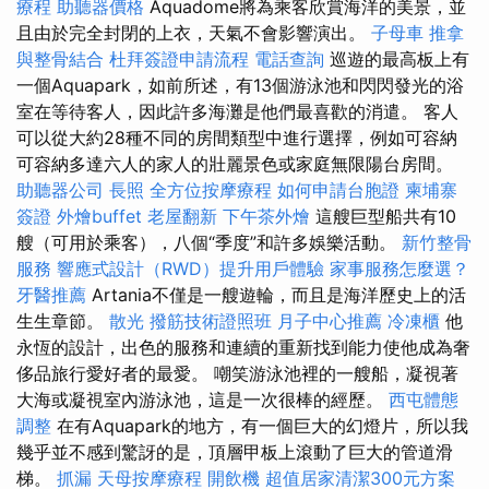
療程
助聽器價格
Aquadome將為乘客欣賞海洋的美景，並
且由於完全封閉的上衣，天氣不會影響演出。
子母車
推拿
與整骨結合
杜拜簽證申請流程
電話查詢
巡遊的最高板上有
一個Aquapark，如前所述，有13個游泳池和閃閃發光的浴
室在等待客人，因此許多海灘是他們最喜歡的消遣。 客人
可以從大約28種不同的房間類型中進行選擇，例如可容納
可容納多達六人的家人的壯麗景色或家庭無限陽台房間。
助聽器公司
長照
全方位按摩療程
如何申請台胞證
柬埔寨
簽證
外燴buffet
老屋翻新
下午茶外燴
這艘巨型船共有10
艘（可用於乘客），八個“季度”和許多娛樂活動。
新竹整骨
服務
響應式設計（RWD）提升用戶體驗
家事服務怎麼選？
牙醫推薦
Artania不僅是一艘遊輪，而且是海洋歷史上的活
生生章節。
散光
撥筋技術證照班
月子中心推薦
冷凍櫃
他
永恆的設計，出色的服務和連續的重新找到能力使他成為奢
侈品旅行愛好者的最愛。 嘲笑游泳池裡的一艘船，凝視著
大海或凝視室內游泳池，這是一次很棒的經歷。
西屯體態
調整
在有Aquapark的地方，有一個巨大的幻燈片，所以我
幾乎並不感到驚訝的是，頂層甲板上滾動了巨大的管道滑
梯。
抓漏
天母按摩療程
開飲機
超值居家清潔300元方案