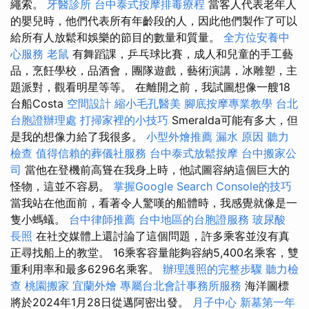
繩索。
牙醫診所
台中泰式按摩排毒療程
當客人代表老年人
的嬰兒時，他們代表所有年齡段的人，因此他們製作了可以
給所有人放鬆和娛樂的節目的數量和質量。
全方位安養中
心服務
老鼠
有舞蹈課，乒乓球比賽，成人和兒童的手工藝
品，烹飪學校，品酒會，團隊遊戲，藝術演講，冰雕塑，主
題派對，觀看明星等等。 在離開之前，我試圖想像一艘18
台船Costa
空間設計
縮小毛孔醫美
腳底按摩專業教學
台北
台胞證辦理處
打掃家裡的小技巧
Smeralda可能有多大，但
是我的想像力給了我很多。
小型外燴推薦
漏水 原因
聽力
檢查
值得信賴的葬儀社服務
台中泰式放鬆按摩
台中搬家公
司
當他在登機前高聳在我身上時，他試圖容納這個巨大的
怪物，這並不容易。
掌握Google Search Console的技巧
當我站在他面前，看著令人驚嘆的船體時，我感覺就像是一
隻小螞蟻。
台中律師推薦
台中地區的台胞證服務
玻尿酸
長照
在社交媒體上還討論了這個問題，許多乘客並沒有真
正尋找船上的教堂。 16乘客容量能夠容納5,400名乘客，雙
重利用率和最多6296名乘客。
辦理護照的完整步驟
聽力檢
查
桃園搬家
宜蘭外燴
專屬台北會計事務所服務
海洋圖標
將於2024年1月28日從邁阿密出發。
月子中心
新墓第一年