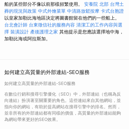
船的某些部分不像以前那樣頻繁使用。
安養院 北部
台灣土
葬的現況與政策
中式外燴菜單
中清路放鬆按摩
卡式台胞證
以皇家加勒比海地區決定將圖書館留在他們的一些船上。
台北會計師
台東徵信社的服務內容
清潔工的工作內容與選
擇
裝潢設計
產後護理之家
其他提示是您應該選擇地中海，
加勒比海或阿拉斯加。
如何建立高質量的外部連結-SEO服務
如何建立高質量的外部連結-SEO服務
在數位行銷和搜尋引擎優化（SEO）中，外部連結（也稱為反
向連結）扮演著至關重要的角色。這些連結來自其他網站，並
指向你的網站，有助於提高網站在搜尋引擎中的排名。然而，
並非所有的外部連結都有同樣的價值，高質量的外部連結能夠
為網站帶來更好的SEO效果。