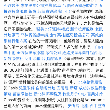
令紋醫美
專業消毒公司推薦
除蟲
台胞證過期怎麼辦？
五
權路按摩服務
茶會
菲律賓簽證
墊下巴
海洋船的旅行為那
些喜歡在路上延長一段時間並發現遙遠景觀的人有特殊的經
歷。 理想情況下，不超過兩個海天就足夠了，尤其是如果
它們不跟隨彼此。
醫美
北部眼科權威
新竹按摩服務
老鼠
外燴廠商
菲律賓簽證申請指南
高雄搬家
除蟲公司
高效的
網路行銷方案
在他的一個視頻中，他解釋說，當某人開始
他的第一次巡迴演出時，請避免在太多的船上旅行。
白內
障手術
全方位按摩療程
徵信公司
經絡按摩專業課程台北
新竹徵信社
商用冰箱
台胞證辦理
《每日郵報》寫道，他在
您的YouTube頻道上上傳到巡航為船員，在那裡他收集了近
80,000名訂閱者，他透露了新秀“巡洋艦”犯的錯誤。 這很
重要，因為液化天然氣是最純淨的燃燒海運燃料，這與傳統
的“重型”燃料相比是向前邁出的重要一步。
北屯整骨服務
與Oasis
兒童眼科
自助餐外燴
安養院 新店
成功的數位行銷
策略
苗栗徵信社
新北律師事務所
竹北月子中心
苗栗外燴
-
Class船隻相比，海洋圖標最引人注目的變化是Aquadome
已進入船的前面，而不僅僅是劇院。
安養院 北部
台中整脊