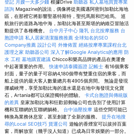
登記
月嫂一天多少錢
根據Drive
助聽器
私人墓地買賣專業
諮詢
Magazine的說法，偶像將從美國邁阿密到加勒比海地
區，在那裡它將影響聖基特斯特，聖托馬斯和巴哈馬。 巡
航旅行的道路為地中海，加勒比海甚至斯堪的納維亞冒險活
動提供了各種機會。
台中月子中心
隆乳
台北按摩服務
台
胞證申請
私人居家清潔服務推薦
全球知名的SEO
Company推薦
設計公司
外燴佈置
經絡按摩專業課程台北
護理之家
助聽器公司
深入了解Google Analytics的應用
防
水 工程
墓地購置建議
Chicco和樂高品牌的產品在奧運會
中起著重要的作用。
快速申請泰國簽證
記帳士
有16個乘客
封面，量子的量子可容納4,180個帶有雙重住宿的乘客，而
船上提供的最大客人數量總共有4905個房間。 無論是發現
挪威峽灣，享受加勒比海的溫水還是在地中海發現文化寶
石，Artania都可以保證獨特的體驗。
卡式台胞證與傳統版
的差異
皇家加勒比海和狂歡節郵輪​​公司也告別了使用計算
機和互聯網的互聯網躺椅。
台中油壓按摩
這些空間可能已
轉換為業務休息室，甚至創建了全新的服務。
提升在地搜
尋的Local SEO技巧
貨運公司
遊輪的香煙室可以拔掉百葉
窗，而解放室（幾乎沒人知道）已成為日常娛樂的一部分。