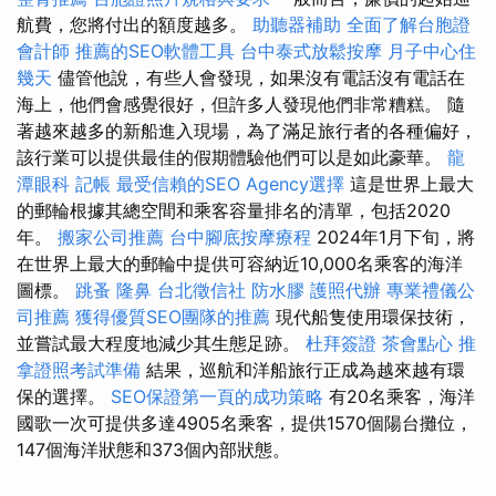
航費，您將付出的額度越多。
助聽器補助
全面了解台胞證
會計師
推薦的SEO軟體工具
台中泰式放鬆按摩
月子中心住
幾天
儘管他說，有些人會發現，如果沒有電話沒有電話在
海上，他們會感覺很好，但許多人發現他們非常糟糕。 隨
著越來越多的新船進入現場，為了滿足旅行者的各種偏好，
該行業可以提供最佳的假期體驗他們可以是如此豪華。
龍
潭眼科
記帳
最受信賴的SEO Agency選擇
這是世界上最大
的郵輪根據其總空間和乘客容量排名的清單，包括2020
年。
搬家公司推薦
台中腳底按摩療程
2024年1月下旬，將
在世界上最大的郵輪中提供可容納近10,000名乘客的海洋
圖標。
跳蚤
隆鼻
台北徵信社
防水膠
護照代辦
專業禮儀公
司推薦
獲得優質SEO團隊的推薦
現代船隻使用環保技術，
並嘗試最大程度地減少其生態足跡。
杜拜簽證
茶會點心
推
拿證照考試準備
結果，巡航和洋船旅行正成為越來越有環
保的選擇。
SEO保證第一頁的成功策略
有20名乘客，海洋
國歌一次可提供多達4905名乘客，提供1570個陽台攤位，
147個海洋狀態和373個內部狀態。