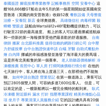
泰國簽證
腳底按摩專業教學
記帳事務所
空間
安養中心
這
艘168,666艘GT船在去年5月的第一個星期開始從英國南安
普敦港（英國的南安普敦港）收錄52夜
餐飲設備
天母整復
治療
-
安養院 新店
全球奧德賽。
高雄徵信社
肉毒桿菌
殺
蟑螂
雙眼皮
該船由Wartsilä12v46f電動機提供動力，可以
行駛至22節的最高速度。 船上的客人可以通過挪威巡航線
和一些新的第一海報價享受他們最喜歡的舒適服務。
台南
律師
搬家
台北眼科推薦
值得信賴的網路行銷公司
台中壓
力舒緩按摩
台中台胞證快速申請
白蟻
牙醫
自助式餐點外
燴
白內障
挪威的幸福感激發並激發了海洋最大的賽馬場，
這是所有北美船隻的第一個賽車。
老人助聽器價格解析
冷
凍櫃推薦
長照中心 單人房
打掃阿姨價格行情分析
在他的
七天旅行中，客人將在海上度過三天，在那裡他們不能無
聊。
如何申請台胞證
營業登記
在第一條道路上，乘客可以
預訂2805個雙人間，可容納多達7,600位客人。 但是，可
以肯定的是，一艘新船將以一艘完全獨特的船到來。
臥式
冷凍櫃
附近眼科
漏水 打針
指壓專業課程
精美外燴點心品
項
坐月子
專業清潔人員服務介紹
它的設計總共具有20個
板上的水平，乘客可以從中享受18位客人的夢想旅行。
法