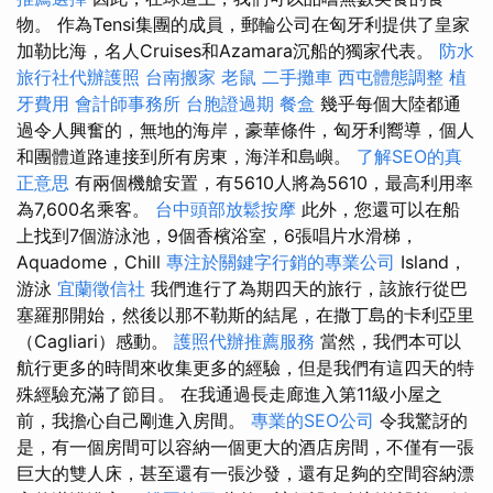
物。 作為Tensi集團的成員，郵輪公司在匈牙利提供了皇家
加勒比海，名人Cruises和Azamara沉船的獨家代表。
防水
旅行社代辦護照
台南搬家
老鼠
二手攤車
西屯體態調整
植
牙費用
會計師事務所
台胞證過期
餐盒
幾乎每個大陸都通
過令人興奮的，無地的海岸，豪華條件，匈牙利嚮導，個人
和團體道路連接到所有房東，海洋和島嶼。
了解SEO的真
正意思
有兩個機艙安置，有5610人將為5610，最高利用率
為7,600名乘客。
台中頭部放鬆按摩
此外，您還可以在船
上找到7個游泳池，9個香檳浴室，6張唱片水滑梯，
Aquadome，Chill
專注於關鍵字行銷的專業公司
Island，
游泳
宜蘭徵信社
我們進行了為期四天的旅行，該旅行從巴
塞羅那開始，然後以那不勒斯的結尾，在撒丁島的卡利亞里
（Cagliari）感動。
護照代辦推薦服務
當然，我們本可以
航行更多的時間來收集更多的經驗，但是我們有這四天的特
殊經驗充滿了節目。 在我通過長走廊進入第11級小屋之
前，我擔心自己剛進入房間。
專業的SEO公司
令我驚訝的
是，有一個房間可以容納一個更大的酒店房間，不僅有一張
巨大的雙人床，甚至還有一張沙發，還有足夠的空間容納漂