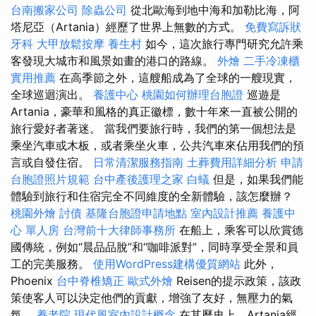
台南搬家公司
除蟲公司
從北歐海到地中海和加勒比海，阿
塔尼亞（Artania）經歷了世界上無數的方式。
免費寫訴狀
牙科
大甲放鬆按摩
養生村
如今，這次旅行專門研究允許乘
客發現大城市和風景如畫的港口的路線。
外燴
二手冷凍櫃
實用推薦
在高季節之外，這艘船成為了全球的一艘現實，
全球巡迴演出。
養護中心
桃園如何辦理台胞證
巡遊是
Artania，豪華和風格的真正徽標，數十年來一直被公開的
旅行愛好者著迷。 當我們要旅行時，我們的第一個想法是
乘坐汽車或木板，或者乘坐火車，公共汽車來佔用我們的預
言或自發住宿。
日常清潔服務指南
土葬費用詳細分析
申請
台胞證照片規範
台中產後護理之家
白蟻
但是，如果我們能
體驗到旅行和住宿完全不同維度的全新體驗，該怎麼辦？
桃園外燴
討債
基隆台胞證申請地點
室內設計推薦
養護中
心 單人房
台灣前十大律師事務所
在船上，乘客可以欣賞德
國傳統，例如“晨品品脫”和“咖啡派對”，同時享受全景和員
工的完美服務。
使用WordPress建構優質網站
此外，
Phoenix
台中脊椎矯正
歐式外燴
Reisen的提示政策，該政
策使客人可以決定他們的貢獻，增強了友好，無壓力的氣
氛。
養老院
現代風室內設計概念
在其歷史上，Artania經