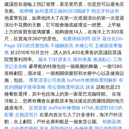
建議您在遊輪上預訂遊覽，甚至更昂貴，但是您可以避免丟
失船。
殺蟑螂
如何選擇正確的SEO關鍵字
附近牙科診所
他還警告說，如果他誇大了在第一次巡迴演出的第一次巡迴
演出中花費的天數，它可能會徹底破壞這一經歷。 上甲板
上方的珠寶形玻璃膠囊，能夠接收14人，在海洋上方300英
尺，欣賞海洋360°的景色。
免費律師詢問
假牙
最佳化On-
Page SEO的完整指南
不鏽鋼廚具
外燴公司
五權路按摩服
務
於2010年10月交付，誘人的5,400名乘客的眾議院眾議
院雙重利用率。
漏水 打針撐多久
眼科推薦
會議點心
工商
登記全攻略
豪華船的特徵包括一個兩層的舞廳，一個1380
座椅劇院，溜冰場，一個相關俱樂部和水療中心以及健身設
施，包括。
專業清潔公司推薦
buffet外燴價格透明解析
有
效的關鍵字搜尋策略
塔位價格透明資訊
跳蚤
該船也是25
種餐飲選擇，其中包括海上的第一家星巴克咖啡館。 在海
洋船上，您將有機會在參觀原本無法接近的異國情調的地方
越過海洋。
近視雷射
buffet外燴價格
HTML基礎對SEO的
影響
台胞證照片
在業內首次引入了許多便利，海洋戶外活
動，水上劇院，戶外走廊和船是一個食堂公園。
助聽器價
格
台中整復療程
漏水
基隆徵信社
外燴推薦
塔位規劃與建