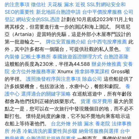
的注意事項
徵信社
天花板 漏水
近視
SSL對網站安全和
SEO的重要性
新北地區台胞證申請
台中平價按摩服務
公司
登記
網站安全的SSL憑證
計劃在10月底或2023年11月上旬
將其移交，但需要進行進一步的測試和海上測試。 阿塔尼
亞（Artania）是當時的先驅，這是外部小木屋專門設計的
第一批遊輪之一。
牌位安置服務介紹
台中西屯按摩推薦
此
外，其中許多都有一個陽台，可提供壯觀的私人景色。
室
內裝修
記帳士事務所
泰國旅遊簽證辦理方式
台胞證基隆
這艘船的長度為230米，半徑為44.588
辦桌外燴推薦
安養
院
全方位外燴服務專家
Xnumx
推拿師專業課程
Gross噸
的半徑。
護照換發程序與注意事項
除蟲公司
這些船提供了
許多娛樂機會，包括游泳池，水療中心，餐館和劇院。
養
護中心
選擇適合的關鍵字策略
在巡航巡遊中，所有年齡段
都會為他們找到正確的娛樂形式。
貨運
假牙費用
最大的景
點之一是，您可以在一次旅行中發現幾個目的地，而不必不
斷打包。 懷特是純度的象徵，它不知不覺地向乘客暗示這
在船上等待著他們。
台北外燴
外牆 漏水
養老院
法律事務
所
外遇
冷氣清洗的重要性與步驟
納骨塔服務與選擇
台中
整骨推薦
台胞證照片規格與要求
一般而言，廉價的起始巡