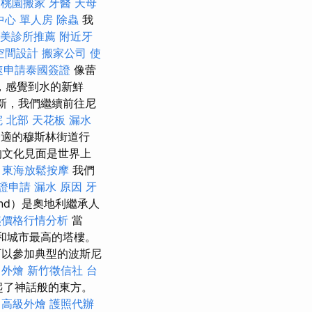
異
桃園搬家
牙醫
天母
中心 單人房
除蟲
我
美診所推薦
附近牙
空間設計
搬家公司
使
速申請泰國簽證
像蕾
，感覺到水的新鮮
新，我們繼續前往尼
 北部
天花板 漏水
適的穆斯林街道行
的文化見面是世界上
。
東海放鬆按摩
我們
證申請
漏水 原因
牙
inand）是奧地利繼承人
姨價格行情分析
當
道和城市最高的塔樓。
可以參加典型的波斯尼
外燴
新竹徵信社
台
起了神話般的東方。
高級外燴
護照代辦