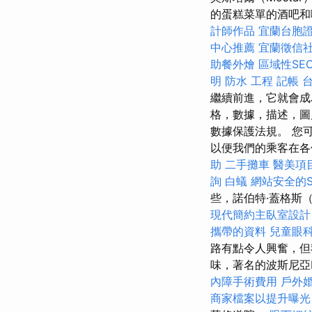
的蛋糕菜單的酒吧
計師作品
宜蘭台胞
中心推薦
宜蘭徵信
助餐外燴
區域性SE
明
防水 工程
記帳
繼續前進，它就會成
格，數據，描述，圖
數據保護法規。 您
以便我們的乘客在
助
二手攤車
醫美項
詢
白蟻
網站安全的S
些，諾伯特·蓋格斯（
現代簡約主臥室設計
攜帶的資料
兒童眼
路有點令人興奮，但
味，著名的波斯尼亞bu
內障手術費用
戶外
商家檔案以提升曝光