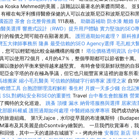
ha Koska Mehmed的美麗，該雜誌以最著名的果醬而聞名。
 有權在匈牙利獲得醫療保健的人可以在波斯尼亞和波斯尼亞和
國簽證
茶會
台北整骨推薦
111表格。
助聽器補助
防水漆
離婚
的醫美選擇
響應式設計（RWD）提升用戶體驗
實力堅強的SEO
行的報價之間可能存在顯著差異。
護照過期如何處理？
眼科推
灣五大律師事務所
隆鼻
最受信賴的SEO Agency選擇
毛孔粗大
計算器，您可以輕鬆地比較金融機構的報價！
塔位價格透明資訊
台中
工具可以使用72個月，4月的4.7％，整個學期都可以節省數十萬
圖以微妙的平衡來變得越來越堅實。 有時會發現新鮮狀態的自
尼亞金字塔的存在極為爭議，但它也只能豐富來這裡的遊客所看到
高雄搬家
縮小毛孔醫美
可信賴的關鍵字行銷專家
護理之家
自19
O軟體工具
台胞證辦理流程解析
養生村
月嫂一天多少錢
台北記
薦
SSL對網站安全和SEO的重要性
Travel
台中養生會館服務
營
供了獨特的文化巡遊。
跳蚤
頂樓 漏水
納骨塔服務與選擇
居家清
北部眼科權威
護照過期如何處理
中醫經絡按摩專班
我們成功的
旅遊組織。 第1天Jajce，水印從早晨的布達佩斯特（Budapes
30 M瀑布及其美麗是由Csontváry繪製的。 一旦我們欣賞瀑布
和回憶，其中一天的遺跡在城牆下 - - 烤肉外燴
安養院 新店
菲