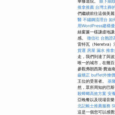
華修道院。
眼下細
推拿推薦
台灣土葬
們繼續前往這個美麗，
醫
不鏽鋼流理台
如
用WordPress建構
絲窗簾一​​樣謙虛
感。
徵信社
台胞證
雷特瓦（Neretv
貨運
房屋 漏水
推拿
走，我們到達了與波
唯一的城市，在幾百
參觀弗朗西斯·費迪南德
齒矯正
buffet外燴
王位的受害者。
基
然，眾所周知的巴斯卡
殺蟑螂高效方案
安養
亞晚餐以及現場音樂
北記帳士推薦服務
這是一個您可以感覺