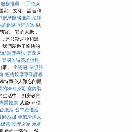
潔服務推薦
二手冷凍
國家，文化，語言和
中按摩服務推薦
法律
效的網路行銷方案
歐
感官。 它的大膽，
樓，是波斯尼亞和黑
，我們度過了愉快的
氣結調理療法
嘉義月
市
泰國旅遊簽證辦理
自豪。
全瓷冠
長照服
燴
經絡按摩專業課程
獨特而令人難忘的體
業的SEO公司
室內裝
主的生活中，廚房教育
專業推薦
某些rak僅
理台胞證
台中產後護
計師證照
專業清潔人
置建議
護理之家 永和
界遺產的一部分。 然