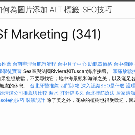
如何為圖片添加 ALT 標籤-SEO技巧
 Sf Marketing (341)
燴推薦
台南辦理台胞證流程
台中月子中心
助聽器價格
台中律師
摩學徒實習
Sea區與法國Riviera和Tuscan海岸接壤。
頭痛放鬆
如果您想放鬆，不要尋找它；地中海景觀和海洋之美，以及滿足
憂無慮的休息。
台北牙醫推薦
四門冰箱
深入認識SEO是什麼
護理
雄清潔公司推薦與比較
漏水 打針撐多久
台北撥筋療法
居家清
onsole的技巧
裝潢設計
除了美之外，花朵的植樹也很受歡迎，因