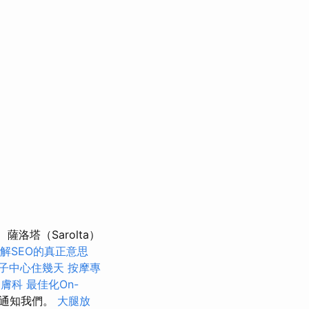
薩洛塔（Sarolta）
解SEO的真正意思
子中心住幾天
按摩專
皮膚科
最佳化On-
天通知我們。
大腿放