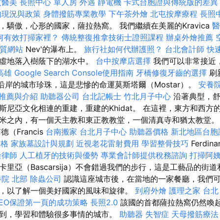
紋醫美
長照中心 單人房
外遇
靜電機
卡式台胞證與傳統版的差
的現況與政策
身體撥筋專業教學
下午茶外燴
北屯按摩療程
長照
驕傲，心形的國家，薩拉熱窩。 我們繼續在美麗的Kravica
醫
何有效打掃家裡？
傳統整復推拿技術士證照課程
辦桌外燴推薦
優質網站
Nev'的瀑布上。
旅行社如何代辦護照？
台北會計師
快
地謙虛地落入樹蔭下的湖水中。
台中按摩店選擇
我們可以非常接近
高雄
Google Search Console使用指南
牙橋修復牙齒的選擇
刷
a）沿岸的城市珍珠，這是悲慘的命運莫斯塔爾（Mostar）。
安養院
推薦與介紹
助聽器公司
台北記帳士
竹北月子中心
沿著典型，舒
斯尼亞文化相連的重建，重建的Khidat。 在這裡，東方和西方
米之內，有一個天主教和東正教教堂，一個清真寺和猶太教堂
（Francis
台南搬家
台北月子中心
助聽器價格
新北地區台胞
價格
家族墓設計與規劃
近視老花雷射費用
學習整骨技巧
Ferd
隆律師
人工植牙的技術與優勢
專業會計師提供稅務諮詢
打掃阿
里亞（Bascarsija）不會錯過我們的步行，這是工藝品的街
院 北部
除蟲公司
認識這座城市後，在當地的一家餐廳，我們
，以了解一個美好國家的風味和旋律。
到府外燴
護理之家 台北
SEO保證第一頁的成功策略
長照2.0
該國的首都薩拉熱窩仍然喚
到，學習和體驗很多事情的城市。
助聽器
失智症
天母撥筋療法