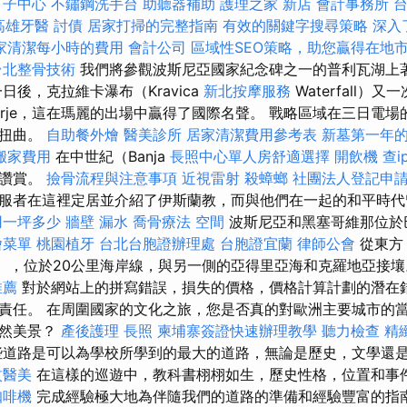
月子中心
不鏽鋼洗手台
助聽器補助
護理之家 新店
會計事務所
高雄牙醫
討債
居家打掃的完整指南
有效的關鍵字搜尋策略
深入了
家清潔每小時的費用
會計公司
區域性SEO策略，助您贏得在地
台北整骨技術
我們將參觀波斯尼亞國家紀念碑之一的普利瓦湖上著名
一日後，克拉維卡瀑布（Kravica
新北按摩服務
Waterfall
gorje，這在瑪麗的出場中贏得了國際名聲。 戰略區域在三日電
會扭曲。
自助餐外燴
醫美診所
居家清潔費用參考表
新墓第一年
搬家費用
在中世紀（Banja
長照中心單人房舒適選擇
開飲機
查i
加讚賞。
撿骨流程與注意事項
近視雷射
殺蟑螂
社團法人登記申
服者在這裡定居並介紹了伊斯蘭教，而與他們在一起的和平時代
用一坪多少
牆壁 漏水
喬骨療法
空間
波斯尼亞和黑塞哥維那位於
燴菜單
桃園植牙
台北台胞證辦理處
台胞證宜蘭
律師公會
從東方
gro），位於20公里海岸線，與另一側的亞得里亞海和克羅地亞接
推薦
對於網站上的拼寫錯誤，損失的價格，價格計算計劃的潛在
責任。 在周圍國家的文化之旅，您是否真的對歐洲主要城市的
自然美景？
產後護理
長照
柬埔寨簽證快速辦理教學
聽力檢查
精
道路是可以為學校所學到的最大的道路，無論是歷史，文學還
紋醫美
在這樣的巡遊中，教科書栩栩如生，歷史性格，位置和事
咖啡機
完成經驗極大地為伴隨我們的道路的準備和經驗豐富的指