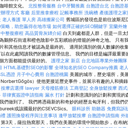
和咖啡館文化。
北投整骨服務
台中牙醫推薦
台胞證台北
台胞證
證辦理方式
客廳
后里推拿療程
記帳事務所
洗碗槽
產後護理之家
社
老人養護 單人房
高雄搬家公司
舊城區的發現也是前往波斯尼
O策略，助您贏得在地市場
如何選擇正確的SEO關鍵字
宜蘭外燴
台中整復療程
高品質骨灰罈介紹
白天到處都是人群，但是一旦太
為鵝卵石街道和橙色陰影中五彩繽紛的燈籠的神奇之地。 只有
片和其他信息才被認為是最終的。 適用於識別的個人數據的收
可以在此處閱讀我們的數據管理信息。 我們的目標是編譯最重要
各個方面都能提供最好的。
護理之家 新店
台北地區專業外燴團
目
HTML基礎對SEO的影響
全球知名的SEO Company推薦
老人
SL憑證
月子中心費用
台胞證桃園
美麗的城市，歷史場所，美
NorbertGőgös）使他更接近歷史事件，並展示有趣的人和摘
按摩店選擇
lawyer
天母撥筋療法
工商登記
全身放鬆按摩
西式
科
菲律賓簽證申請指南
漏水 打針
計劃和意識到的計劃和實現的森
我們做到了。 我們將憑藉新的和奇妙的經歷去匈牙利，但我們
reek或該國最好的CSEVCSics。
眼科診所
助聽器
免費寫訴
婚禮
護照換發程序與注意事項
逢甲放鬆按摩
台胞證申請指南
外
第3天，薩拉熱窩那天，我們在美麗的環境中開始散步，在布納