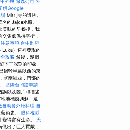
台中外燴
除蟲公司
外
解Google
市場
Mitrij寺的遺跡。
的Jajce水廠。
）又一次美味的早餐後，我
場的交集處保持平衡，
的注意事項
台中刮痧
p
Luka）這裡發現的
請全攻略
然後，幾個
留下了深刻的印象。
巴爾幹半島以西的東
，塞爾維亞，南部的
壤。
基隆台胞證申請
錯誤以及圖片和描述
當地地標感興趣，還
緻自助餐外燴料理
自
是藝術史。
眼科權威
件變得富有生命。
天
南做出了巨大貢獻，