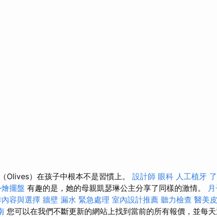
Olives）在孩子中根本不是習慣上。
設計師
眼科
人工植牙
了
外燴擺盤
有趣的是，她的母親凱瑟琳公主分享了同樣的激情。
月
作內容與選擇
牆壁 漏水 緊急處理
室內設計推薦
聽力檢查
醫美
南
您可以在我們不斷更新的網站上找到當前的所有報價，並每