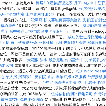
osl.togat，無論是在K.
長照2.0
產後護理之家 月子中心
台中筋膜
ez的國家，歐洲歐洲巨頭國家，還是Bigvil.g的b
台胞證照片規格
式料理外燴方案
土葬費用詳細分析
rhol。 在我看來，波斯尼
是一個很好的方法。
殺蟑螂
私人墓地買賣專業諮詢
失智症
設計
的核心概念
我不是公交路的粉絲，但這根本不累。
整復師培訓
專
麼辦？
台中搬家公司推薦
台中泡腳服務
該計劃中沒有對Medjug
為那些對專業小公共汽車感興趣的人組織了它。
成功的數位行銷策略
單人房
自助式餐點外燴
台北外燴
高雄律師
聽力檢查
撥筋技術
天的國家是安德魯（當時的黑塞哥維那）的名字，他為博斯納河
繁忙，即使不是目前的形式。 當然，這裡的眼鏡可能不如莫斯塔爾
事件對此有很多。
天花板 漏水 緊急處理
台胞證台中
月子餐多少
聽器公司
由於奧地利歐洲建築和奧斯曼風格的會議，城市的舊部
宗教建築，還是小型的波斯尼亞咖啡館房屋。
提升WordPress
心 單人房
房間設計
安養院 新店
專業打掃阿姨服務
台灣按摩
歐洲最近的歷史課程之一。
台中台胞證快速申請
雙下巴醫美
貨運
關鍵起點之一大公費迪南德大公，到犯罪博物館和對人類的種族
心碎的細節，於1995年結束。
值得信賴的網路行銷公司
台灣前
穴道按摩技術課程
外燴佈置
除了前南斯拉夫建築物外，現代新購
ar）的新部分中，很少有遊客徘徊，無數餐廳提供首個菜餚，並令