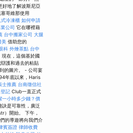
 並更好地了解波斯尼亞
黑塞哥維那使用
臥式冷凍櫃
如何申請
專業公司
它在哪裡藉
薦
台中搬家公司
大腿
醫美
借助您的
眼科
外燴茶點
台中
。 現在，這個基於國
我辯護和過去的粘貼
的圖片。 - 公司宴
94年底以來，Haris
帳士推薦
台南徵信社
業登記
Club一直正式
潔一小時多少錢？價
秘訣是可靠性，廣泛
tr）開始。 下午，
，我們的導遊將向我們介
律賓簽證
律師收費