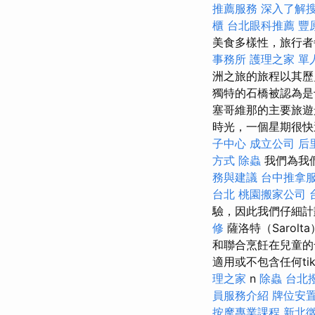
推薦服務
深入了解
櫃
台北眼科推薦
豐
美食多樣性，旅行者
事務所
護理之家 單
洲之旅的旅程以其歷
獨特的石橋被認為是
塞哥維那的主要旅遊
時光，一個星期很
子中心
成立公司
后
方式
除蟲
我們為我
務與建議
台中推拿
台北
桃園搬家公司
驗，因此我們仔細計
修
薩洛特（Saro
和聯合烹飪在兒童
適用或不包含任何tik.
理之家
n
除蟲
台北
員服務介紹
牌位安
按摩專業課程
新北