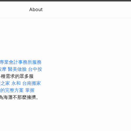
About
專業會計事務所服務
按摩
醫美做臉
台中按
各種需求的眾多服
之家 永和
台南搬家
潔的完整方案
掌握
為海灘不那麼擁擠。