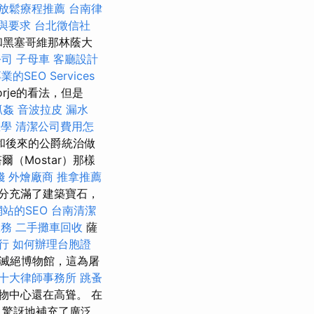
放鬆療程推薦
台南律
與要求
台北徵信社
亞和黑塞哥維那林蔭大
公司
子母車
客廳設計
業的SEO Services
orje的看法，但是
抓姦
音波拉皮
漏水
教學
清潔公司費用怎
和後來的公爵統治做
（Mostar）那樣
錢
外燴廠商
推拿推薦
分充滿了建築寶石，
網站的SEO
台南清潔
服務
二手攤車回收
薩
行
如何辦理台胞證
滅絕博物館，這為屠
十大律師事務所
跳蚤
物中心還在高聳。 在
人驚訝地補充了廣泛