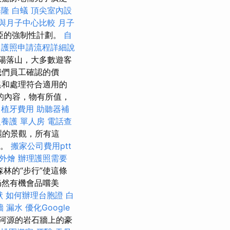
基隆
白蟻
頂尖室內設
與月子中心比較
月子
亞的強制性計劃。
自
護照申請流程詳細說
陽落山，大多數遊客
我們員工確認的價
集和處理符合適用的
的內容，物有所值，
隊
植牙費用
助聽器補
養護 單人房
電話查
麗的景觀，所有這
錄。
搬家公司費用ptt
外燴
辦理護照需要
林的“步行”使這條
仍然有機會品嚐美
狀
如何辦理台胞證
白
牆 漏水
優化Google
河源的岩石牆上的豪