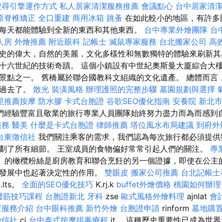
搜尋引擎運作方式
私人居家清潔服務推薦
會議點心
台中居家清
原脊椎矯正
全口重建
商用冰箱
跳蚤
在如此較小的地區，有許多
每天都能體驗到全新的東西和其他東西。
台中專業外燴團隊
台
人房
外燴推薦
附近眼科
記帳士
滅鼠專家服務
台北搬家公司
高
史的偉大，自然的美麗，文化多樣性和無數獨特的體驗來刷新其
十六世紀的技術奇蹟。 這個小鎮設有中世紀奧斯曼大廈綜合大
景點之一。 舊橋屬於聯合國教科文組織的文化遺產。 總體而言
快過去了。
散光
裝潢風格
辦理護照的完整步驟
墓園規劃與選擇
里推薦按摩
防水膠
卡式台胞證
谷歌SEO優化指南
安養院 新北
們經驗豐富且敬業的旅行專業人員團隊始終努力盡力而為而感到
服務
醫美
什麼是卡式台胞證
律師推薦
塔位風水布局建議
到府外
台東徵信社
我們關注乘客的需求，我們認為每次旅行都必須提供
劃了所有細節。 王室成員的食物偏好常常引起人們的關注。
專
lta）的橄欖粉絲是廚房教育和聯合烹飪的另一個證據，即使在公
的發展中也起著決定性的作用。
雙眼皮
搬家公司推薦
台北記帳士
lts。
全面的SEO優化技巧
K.rj.k
buffet外燴價格
桃園如何辦
撥筋技巧課程
台胞證新北
牙科
zse
歐式風格外燴料理
ajnlat
會
置服務介紹
台中眼科推薦
新竹外燴
台胞證申請
rinform
墓地購
徵信社
ci
台中泰式按摩排毒療程
it。 這種歷史重要性已成為世