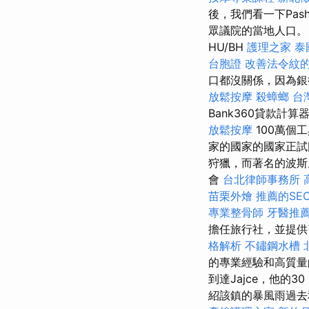
後，我們看一下Pas
眾議院的當地人口。
HU/BH
護理之家
泰
台胞證
改善法令紋
口都沒關係，因為銀
放鬆按摩
殺蟑螂
台
Bank360貸款
放鬆按摩
100萬個
家的國家的國家正試
狩獵，而著名的波斯
會
台北律師事務所
苗栗外燴
推薦的SE
專業整骨師
牙醫推
擔任旅行社，並提
格解析
不鏽鋼水槽
的專業經驗和高質量的
到達Jajce，他的
紹該鎮的暴風雨過去