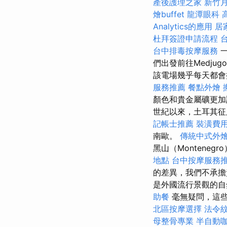
產後護理之家
新竹
燴buffet
龍潭眼科
Analytics的應用
居
杜拜簽證申請流程
台中排毒按摩服務
們出發前往Medju
該電場幾乎每天都
服務推薦
餐點外燴
顏色和貴金屬礦更
世紀以來，土耳其征
記帳士推薦
裝潢費
南歐。
傳統中式外
黑山（Montene
地點
台中按摩服務
的差異，我們不承擔
是外國流行景觀的
助餐
毫無疑問，這些
北區按摩選擇
法令
母整骨專業
半自動