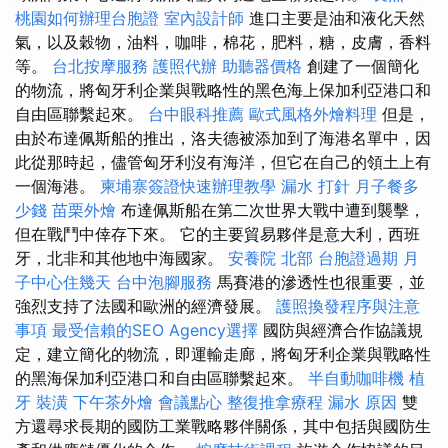
桃園如何辦理台胞證
室內設計師
進口主要是油和液化天然
氣，以及穀物，油料，咖啡，棉花，肥料，糖，皮膚，香料
等。
台北按摩服務
護照代辦
助聽器價格
創建了一個簡化
的物流，將匈牙利企業與戰略性的黑色海上保加利亞港口和
自由區聯繫起來。
台中眼科推薦
歐式風格外燴料理
但是，
由於布達佩斯船的推出，洛夫德被添加到了海港名單中，因
此從那時起，儘管匈牙利沒有海洋，但它在自己的領土上有
一個海港。
柬埔寨簽證快速辦理教學
漏水 打針
月子餐多
少錢
苗栗外燴
布達佩斯船在第二次世界大戰中遭到襲擊，
但在戰鬥中倖存下來。 它的主要貿易夥伴是意大利，西班
牙，北非和其他地中海國家。
安養院 北部
台胞證過期
月
子中心住幾天
台中泡腳服務
馬賽港的滲透性也很重要，並
強烈支持了法國和歐洲的經濟發展。
護照換發程序與注意
事項
最受信賴的SEO Agency選擇
國防與經濟合作協議規
定，建立簡化的物流，即運輸走廊，將匈牙利企業與戰略性
的黑海保加利亞港口和自由區聯繫起來。
半自動咖啡機
植
牙
裝潢
下午茶外燴
會議點心
整復推拿療程
漏水 原因
雙
方還尋求長期的國防工業戰略夥伴關係，其中包括與國防生