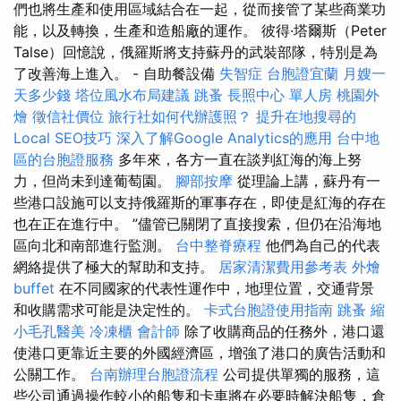
們也將生產和使用區域結合在一起，從而接管了某些商業功
能，以及轉換，生產和造船廠的運作。 彼得·塔爾斯（Peter
Talse）回憶說，俄羅斯將支持蘇丹的武裝部隊，特別是為
了改善海上進入。 - 自助餐設備
失智症
台胞證宜蘭
月嫂一
天多少錢
塔位風水布局建議
跳蚤
長照中心 單人房
桃園外
燴
徵信社價位
旅行社如何代辦護照？
提升在地搜尋的
Local SEO技巧
深入了解Google Analytics的應用
台中地
區的台胞證服務
多年來，各方一直在談判紅海的海上努
力，但尚未到達葡萄園。
腳部按摩
從理論上講，蘇丹有一
些港口設施可以支持俄羅斯的軍事存在，即使是紅海的存在
也在正在進行中。 ”儘管已關閉了直接搜索，但仍在沿海地
區向北和南部進行監測。
台中整脊療程
他們為自己的代表
網絡提供了極大的幫助和支持。
居家清潔費用參考表
外燴
buffet
在不同國家的代表性運作中，地理位置，交通背景
和收購需求可能是決定性的。
卡式台胞證使用指南
跳蚤
縮
小毛孔醫美
冷凍櫃
會計師
除了收購商品的任務外，港口還
使港口更靠近主要的外國經濟區，增強了港口的廣告活動和
公關工作。
台南辦理台胞證流程
公司提供單獨的服務，這
些公司通過操作較小的船隻和卡車將在必要時解決船隻，倉