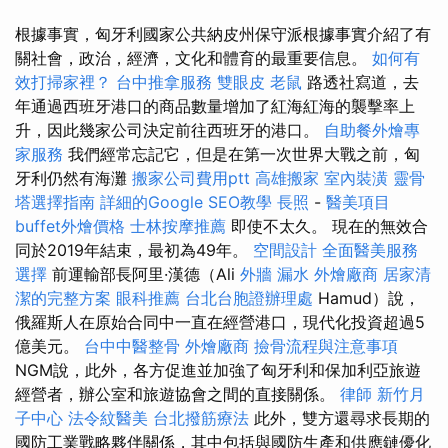
根據事實，匈牙利國家公共納皮州保守派根據事實介紹了有
關社會，政治，經濟，文化和體育的最重要信息。
如何有
效打掃家裡？
台中推拿服務
雙眼皮
老鼠
路透社寫道，去
年通過西班牙港口的商品數量增加了紅海紅海的襲擊率上
升，因此幾家公司決定前往西班牙的港口。
自助餐外燴專
家服務
我們經常忘記它，但是在第一次世界大戰之前，匈
牙利仍然有海灘
搬家公司費用ptt
高雄搬家
室內裝潢
靈骨
塔選擇指南
詳細的Google SEO教學
長照
-
醫美項目
buffet外燴價格
士林按摩推薦
即使不太久。 現在的無效合
同於2019年結束，最初為49年。
空間設計
全面醫美服務
選擇
前運輸部長阿里·漢德（Ali
外牆 漏水
外燴廠商
居家清
潔的完整方案
眼科推薦
台北台胞證辦理處
Hamud）說，
俄羅斯人在原始合同中一直在經營港口，現代化投資超過5
億美元。
台中中醫整骨
外燴廠商
撿骨流程與注意事項
NGM說，此外，各方促進並加強了匈牙利和保加利亞旅遊
經營者，辦公室和旅遊協會之間的直接關係。
律師
新竹月
子中心
法令紋醫美
台北撥筋療法
此外，雙方還尋求長期的
國防工業戰略夥伴關係，其中包括與國防生產和供應鏈優化