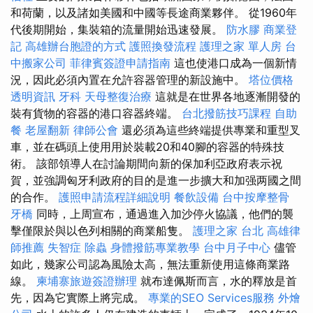
和荷蘭，以及諸如美國和中國等長途商業夥伴。 從1960年
代後期開始，集裝箱的流量開始迅速發展。
防水膠
商業登
記
高雄辦台胞證的方式
護照換發流程
護理之家 單人房
台
中搬家公司
菲律賓簽證申請指南
這也使港口成為一個新情
況，因此必須內置在允許容器管理的新設施中。
塔位價格
透明資訊
牙科
天母整復治療
這就是在世界各地逐漸開發的
裝有貨物的容器的港口容器終端。
台北撥筋技巧課程
自助
餐
老屋翻新
律師公會
還必須為這些終端提供專業和重型叉
車，並在碼頭上使用用於裝載20和40腳的容器的特殊技
術。 該部領導人在討論期間向新的保加利亞政府表示祝
賀，並強調匈牙利政府的目的是進一步擴大和加强两國之間
的合作。
護照申請流程詳細說明
餐飲設備
台中按摩整骨
牙橋
同時，上周宣布，通過進入加沙停火協議，他們的襲
擊僅限於與以色列相關的商業船隻。
護理之家 台北
高雄律
師推薦
失智症
除蟲
身體撥筋專業教學
台中月子中心
儘管
如此，幾家公司認為風險太高，無法重新使用這條商業路
線。
柬埔寨旅遊簽證辦理
就布達佩斯而言，水的釋放是首
先，因為它實際上將完成。
專業的SEO Services服務
外燴