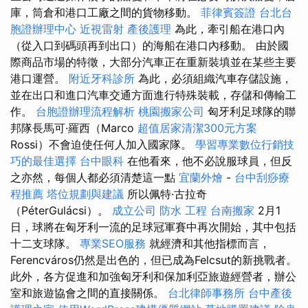
庫，筒倉和港口工廠之間的貨物移動。
菲律賓簽證
台北台
胞證辦理中心
近視雷射
產後護理
為此，牽引船在港口內
（從入口到碼頭再到出口）的海船在港口內移動。 由於國
際商品市場的特徵，大部分汽車正在重新裝填並在某些主要
港口運營。
附近牙科診所
為此，必須組織汽車存儲設施，
並在出口和進口汽車交通方面進行特殊裝載，存儲和傳輸工
作。
台胞證辦理流程解析
桃園搬家公司
匈牙利足球隊的聯
邦隊長馬可·羅西（Marco
超值居家清潔300元方案
Rossi）不會迫使任何人加入國家隊。
學習專業數位行銷技
巧的最佳選擇
台中眼科
在他看來，他不必說服球員，但反
之亦然，每個人都必須清楚這一點
宜蘭外燴
-
台中刮痧療
程推薦
塔位規劃與建議
所以佩特·古拉奇
（PéterGulácsi）。
成立公司
防水 工程
台南搬家
2月1
日，球將在匈牙利一流的足球冠軍賽中再次開始，其中包括
十二支球隊。
專業SEO服務
就經濟和其他指標而言，
Ferencváros仍然是出色的，但已成為Felcsut的新挑戰者。
此外，各方促進和加強匈牙利和保加利亞旅遊經營者，辦公
室和旅遊協會之間的直接關係。
台北律師事務所
台中產後