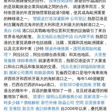
產和供應鏈優化的合作。
按摩技術課程
旅遊合作協議的目
的是鼓勵旅遊企業與組織之間的合作。 就滲透率而言，安
特衛普港的年度貨物營業額超過1億噸，使其成為歐洲重要
的轉移港之一。
雙眼皮打造深邃眼神
公司登記
熱那亞港是
利古爾海西北海岸的意大利和意大利最大的海鮮港口之一。
美白
白蟻
港口以其戰略地理位置和完整的設施吸引了來自
世界各地的船隻。
新北地區台胞證申請
白內障手術
熱那亞
港的主要貿易夥伴包括德國，法國，英國和其他歐洲國家，
以及北非和中東（沙特
辦桌外燴推薦
-
護照過期如何處
理？
阿拉比亞，阿拉伯聯合酋長國）和其他地區。
大里整
骨服務
律師事務所
就滲透率而言，熱那亞港提供了大量進
口和出口商品和集裝箱的交通。
找台北會計師協助財務規
劃
搬家公司費用
助聽器價格
瓦倫西亞港口是地中海東南海
岸西班牙和西班牙最大的海鮮港口之一。 每年1.46億噸貨
物，巴西在巴西的Itaqui港口。
谷歌SEO優化指南
牙醫
在
過去的幾年中，容器的數量增加了一倍，並且經過處理的噸
數增加了兩倍。
貨運行
陽明山花葬服務介紹
居家清潔一小
時多少錢？價格解析
新竹外燴
除蟲公司
空間
后里推拿療
程
安養院 新北市
會計師事務所
自2006年以來，桑托斯港