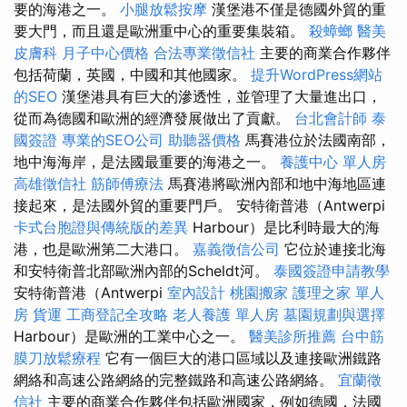
要的海港之一。
小腿放鬆按摩
漢堡港不僅是德國外貿的重
要大門，而且還是歐洲重中心的重要集裝箱。
殺蟑螂
醫美
皮膚科
月子中心價格
合法專業徵信社
主要的商業合作夥伴
包括荷蘭，英國，中國和其他國家。
提升WordPress網站
的SEO
漢堡港具有巨大的滲透性，並管理了大量進出口，
從而為德國和歐洲的經濟發展做出了貢獻。
台北會計師
泰
國簽證
專業的SEO公司
助聽器價格
馬賽港位於法國南部，
地中海海岸，是法國最重要的海港之一。
養護中心 單人房
高雄徵信社
筋師傅療法
馬賽港將歐洲內部和地中海地區連
接起來，是法國外貿的重要門戶。 安特衛普港（Antwerpi
卡式台胞證與傳統版的差異
Harbour）是比利時最大的海
港，也是歐洲第二大港口。
嘉義徵信公司
它位於連接北海
和安特衛普北部歐洲內部的Scheldt河。
泰國簽證申請教學
安特衛普港（Antwerpi
室內設計
桃園搬家
護理之家 單人
房
貨運
工商登記全攻略
老人養護 單人房
墓園規劃與選擇
Harbour）是歐洲的工業中心之一。
醫美診所推薦
台中筋
膜刀放鬆療程
它有一個巨大的港口區域以及連接歐洲鐵路
網絡和高速公路網絡的完整鐵路和高速公路網絡。
宜蘭徵
信社
主要的商業合作夥伴包括歐洲國家，例如德國，法國