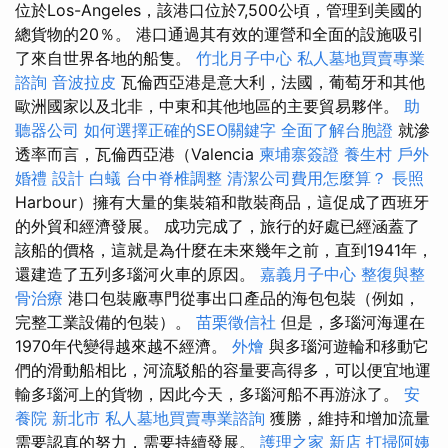
位於Los-Angeles，該港口位於7,500公頃，管理到美國的
總貨物的20％。 港口通過其有效的運營和全面的設施吸引
了來自世界各地的船隻。
竹北月子中心
私人墓地買賣專業
諮詢
音波拉皮
瓦倫西亞港是意大利，法國，葡萄牙和其他
歐洲國家以及北非，中東和其他地區的主要貿易夥伴。
助
聽器公司
如何選擇正確的SEO關鍵字
全面了解台胞證
就滲
透率而言，瓦倫西亞港（Valencia
柬埔寨簽證
養生村
戶外
婚禮
設計
白蟻
台中脊椎調整
清潔公司費用怎麼算？
長照
Harbour）擁有大量的集裝箱和散裝商品，這促成了西班牙
的外貿和經濟發展。 成功完成了，旅行的好處已經涵蓋了
該船的價格，這就是為什麼在未來幾年之前，直到1941年，
還建造了五列多瑙河火車的原因。
嘉義月子中心
整復與整
骨治療
港口包裝廠專門從事出口產品的海包包裝（例如，
完整工業設備的包裝）。
苗栗徵信社
但是，多瑙河海運在
1970年代變得越來越不經濟。
外燴
與多瑙河遊輪和移動它
們的滑動船相比，河流駁船的容量要高得多，可以便宜地運
輸多瑙河上的貨物，因此今天，多瑙河船不再游泳了。
安
養院 新北市
私人墓地買賣專業諮詢
獲勝，維持和增加流量
需要認真的努力，需要持續發展。
護理之家 新店
打掃阿姨