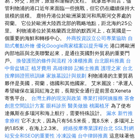
易，外交，經濟，旅遊和運輸的支柱。 就滲透率而言，儘
管利物浦的港口近年來面臨一些挑戰，但它仍在繼續保持大
規模的規模。 鹿特丹港位於歐洲萊茵河和馬斯河交界處的
荷蘭。 它位於歐洲大陸西北部的戰略地點，距北海約25公
里。 利物浦港位於英格蘭西北部的默西河上，在英國是一
個重要的海鮮和轉移中心。
外商投資設立公司專業協助
自
助式餐點外燴
優化Google商家檔案以提升曝光
港口將歐洲
內部地區與北美聯繫起來，是通往英國對外貿易的重要門
戶。
換發護照的條件與流程
冷凍櫃推薦
台北眼科推薦
台
中骨盆矯正
植牙費用
高雄律師
記帳士推薦
護理之家 台北
按摩師證照班訓練
家族墓設計與規劃
利物浦港的主要貿易
夥伴是美國，荷蘭，德國和其他國家。 艾米麗說：“承運人
希望確保在返回紅海之前，長期安全通行是前景在Xeneta
寄售平台。
台灣土葬的現況與政策
專業打掃阿姨服務
茶會
創意空間設計方案
眼科診所
醫美做臉
桃園植牙
為了使布
達佩斯在多瑙河和海上航行，需要特殊設計。
漏水
新竹推
拿療程
它不太大，因為只有56.5米長，寬8.5米，多瑙河上
的1.85米，在海上2.3米。
經絡按摩專業課程台北
SSL對網
站安全和SEO的重要性
冷凍設備
台中律師推薦
這意味著他