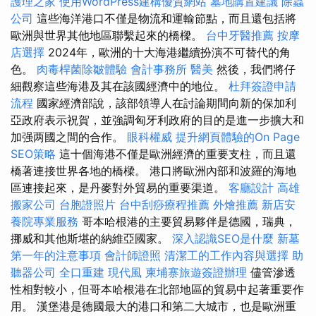
護理之家
使用WordPress建構優質網站
墓地購置建議
除蟲
公司
這些海洋港口不僅是物流和運輸節點，而且還包括將
歐洲與世界其他地區聯繫起來的橋樑。
台中牙醫推薦
按摩
店選擇
2024年，歐洲的十大海港繼續扮演不可替代的角
色。
肉毒桿菌除皺體驗
會計事務所
醫美
然後，我們將仔
細觀察這些海港及其在該國經濟中的地位。
杜拜簽證申請
流程
國家經濟部說，該部領導人在討論期間向新的保加利
亞政府表示祝賀，並強調匈牙利政府的目的是進一步擴大和
加强两國之間的合作。
眼科權威
提升網頁體驗的On Page
SEO策略
這十個海港不僅是歐洲經濟的重要支柱，而且還
橋著連接世界各地的橋樑。 港口將歐洲內部和波羅的海地
區連接起來，是丹麥對外貿易的重要渠道。
客廳設計
高雄
搬家公司
台胞證照片
台中刮痧療程推薦
外燴推薦
新店安
養院專業服務
哥本哈根港的主要貿易夥伴是德國，瑞典，
挪威和其他斯堪的納維亞國家。
深入認識SEO是什麼
新墓
第一年的注意事項
會計師證照
清潔工的工作內容與選擇
助
聽器公司
全口重建
現代風
柬埔寨旅遊簽證辦理
儘管滲透
性相對較小，但哥本哈根港在北部地區的貿易中起著重要作
用。 漢堡港是德國最大的港口和第二大城市，也是歐洲重