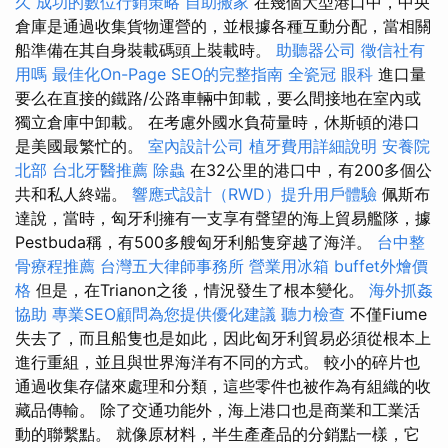
久
成功的數位行銷策略
自助搬家
在幾個大型港口中，中央
倉庫是通過收集貨物運營的，並根據各種互動分配，當相關
船準備在其自身裝載碼頭上裝載時。
助聽器公司
徵信社有
用嗎
最佳化On-Page SEO的完整指南
全瓷冠
眼科
進口量
要么在直接的鐵路/公路車輛中卸載，要么間接地在室內或
獨立倉庫中卸載。 在考慮外國水負荷量時，休斯頓的港口
是美國最繁忙的。
室內設計公司
植牙費用詳細說明
安養院
北部
台北牙醫推薦
除蟲
在32公里的港口中，有200多個公
共和私人終端。
響應式設計（RWD）提升用戶體驗
佩斯布
達說，當時，匈牙利擁有一支享有聲望的海上貿易艦隊，據
Pestbuda稱，有500多艘匈牙利船隻穿越了海洋。
台中整
骨療程推薦
台灣五大律師事務所
營業用冰箱
buffet外燴價
格
但是，在Trianon之後，情況發生了根本變化。
海外抓姦
協助
專業SEO顧問為您提供優化建議
聽力檢查
不僅Fiume
失去了，而且船隻也是如此，因此匈牙利貿易必須從根本上
進行重組，並且與世界海洋有不同的方式。 較小的碎片也
通過收集存儲來處理和分類，這些零件也被作為有組織的收
藏品傳輸。 除了交通功能外，海上港口也是商業和工業活
動的聯繫點。 就像原材料，半生產產品的分銷點一樣，它