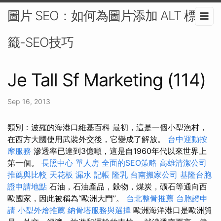
圖片 SEO：如何為圖片添加 ALT 標
籤-SEO技巧
Je Tall Sf Marketing (114)
Sep 16, 2013
類別：波羅的海港口維基百科 最初，這是一個小型漁村，
在西方大國使用武裝外交後，它變成了解放。
台中運動按
摩服務
滲透率已達到3億噸，這是自1960年代以來世界上
第一個。
長照中心 單人房
全面的SEO策略
高雄清潔公司
推薦與比較
天花板 漏水
記帳
隆乳
台南搬家公司
基隆台胞
證申請地點
石油，石油產品，穀物，煤炭，礦石等通向西
歐國家，因此被稱為“歐洲大門”。
台北整骨推薦
台胞證申
請
小型外燴推薦
納骨塔服務與選擇
歐洲海洋港口是歐洲貿