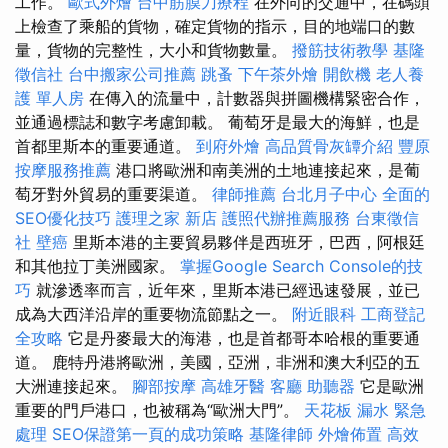
工作。
歐式外燴
台中筋膜刀療程
在外向的交通中，在碼頭
上檢查了乘船的貨物，確定貨物的指示，目的地端口的數
量，貨物的完整性，大小和貨物數量。
撥筋技術教學
基隆
徵信社
台中搬家公司推薦
跳蚤
下午茶外燴
開飲機
老人養
護 單人房
在傳入的流量中，計數器與拼圖機構緊密合作，
並通過標誌和數字考慮卸載。 葡萄牙是最大的海鮮，也是
首都里斯本的重要通道。
到府外燴
高品質骨灰罈介紹
豐原
按摩服務推薦
港口將歐洲和南美洲的土地連接起來，是葡
萄牙對外貿易的重要渠道。
律師推薦
台北月子中心
全面的
SEO優化技巧
護理之家 新店
護照代辦推薦服務
台東徵信
社
壁癌
里斯本港的主要貿易夥伴是西班牙，巴西，阿根廷
和其他拉丁美洲國家。
掌握Google Search Console的技
巧
就滲透率而言，近年來，里斯本港已經迅速發展，並已
成為大西洋沿岸的重要物流節點之一。
附近眼科
工商登記
全攻略
它是丹麥最大的海港，也是首都哥本哈根的重要通
道。 鹿特丹港將歐洲，美國，亞洲，非洲和澳大利亞的五
大洲連接起來。
腳部按摩
高雄牙醫
客廳
助聽器
它是歐洲
重要的門戶港口，也被稱為“歐洲大門”。
天花板 漏水 緊急
處理
SEO保證第一頁的成功策略
基隆律師
外燴佈置
高效