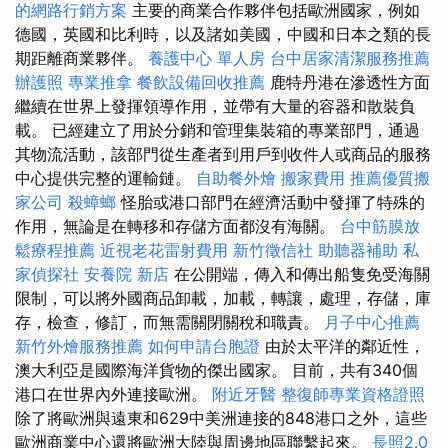
的網路行銷方案
主要的商業合作夥伴包括歐洲國家，例如
德國，英國和比利時，以及諸如美國，中國和日本之類的長
期距離商業夥伴。
養護中心 單人房
台中居家清潔服務推薦
辦護照
專業推拿
餐飲設備回收推薦
鹿特丹港在滲透性方面
繼續在世界上發揮領導作用，並帶有大量的容器和散裝負
載。 已經建立了用於分銷和管理集裝箱的專業部門，通過
其物流活動，該部門從生產者到用戶到收件人或商品的服務
中心提供完整的運輸鏈。
自助餐外燴
搬家費用
推薦優質搬
家公司
殺蟑螂
怪胎或港口部門在經濟活動中發揮了特殊的
作用，無論是在轉移和存儲方面都沒有海關。
台中筋膜放
鬆療程推薦
近視老花雷射費用
新竹徵信社
助聽器補助
私
家偵探社
安養院 新店
在公開端，傳入和傳出船隻免受海關
限制，可以將外國商品卸載，加載，轉讓，處理，存儲，庫
存，檢查，修訂，而無需關閉關稅和職責。
月子中心推薦
新竹外燴服務推薦
如何申請台胞證
由於太平洋的鄰近性，
澳大利亞是國際海洋貨物的傑出國家。 目前，共有340個
港口在世界內外連接歐洲。
附近牙醫
整復師專業資格證照
除了將歐洲與遠東和629中美洲連接的848港口之外，這些
歐洲商業中心還將歐洲大陸與周邊地區聯繫起來。
長照2.0