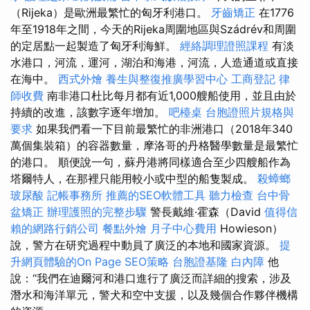
（Rijeka）是歐洲最繁忙的匈牙利港口。
牙齒矯正
在1776
年至1918年之間，今天的Rijeka周圍地區與Szádrév和周圍
的定居點一起製造了匈牙利海鮮。
經絡調理證照課程
有淡
水港口，河流，運河，湖泊和海港，河流，人造通道或直接
在海中。
西式外燴
養生與整復推廣學習中心
工商登記
律
師收費
南非港口杜比每月都有近1,000艘船使用，並且由於
持續的改進，該數字逐年增加。
吧檯桌
台胞證照片規格與
要求
如果我們看一下目前最繁忙的非洲港口（2018年340
萬個集裝箱）的容器數量，摩洛哥的丹格醫學數量是最繁忙
的港口。 順便說一句，蘇丹港將同樣適合至少四艘船作為
塔爾特人，在那裡只能用較小或中型的船隻製成。
殺蟑螂
玻尿酸
記帳事務所
推薦的SEO軟體工具
聽力檢查
台中骨
盆矯正
辦理護照的完整步驟
警長戴維·霍森（David
值得信
賴的網路行銷公司
餐點外燴
月子中心費用
Howieson）
說，警方在研究過程中動員了廣泛的本地和國家資源。
提
升網頁體驗的On Page SEO策略
台胞證基隆
白內障
他
說：“我們在迪爾河和港口進行了廣泛而詳細的搜索，涉及
潛水和海洋單元，警犬和空中支援，以及幾個合作夥伴機構