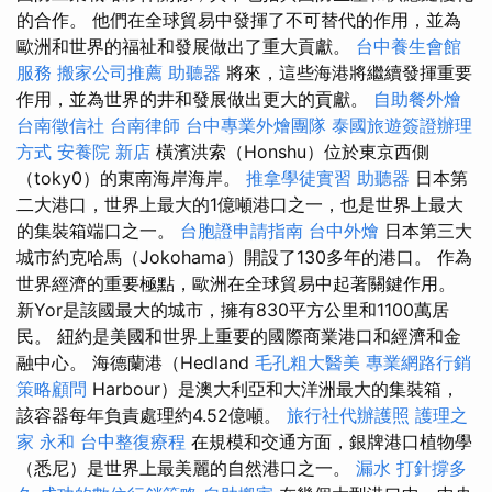
的合作。 他們在全球貿易中發揮了不可替代的作用，並為
歐洲和世界的福祉和發展做出了重大貢獻。
台中養生會館
服務
搬家公司推薦
助聽器
將來，這些海港將繼續發揮重要
作用，並為世界的井和發展做出更大的貢獻。
自助餐外燴
台南徵信社
台南律師
台中專業外燴團隊
泰國旅遊簽證辦理
方式
安養院 新店
橫濱洪索（Honshu）位於東京西側
（toky0）的東南海岸海岸。
推拿學徒實習
助聽器
日本第
二大港口，世界上最大的1億噸港口之一，也是世界上最大
的集裝箱端口之一。
台胞證申請指南
台中外燴
日本第三大
城市約克哈馬（Jokohama）開設了130多年的港口。 作為
世界經濟的重要極點，歐洲在全球貿易中起著關鍵作用。
新Yor是該國最大的城市，擁有830平方公里和1100萬居
民。 紐約是美國和世界上重要的國際商業港口和經濟和金
融中心。 海德蘭港（Hedland
毛孔粗大醫美
專業網路行銷
策略顧問
Harbour）是澳大利亞和大洋洲最大的集裝箱，
該容器每年負責處理約4.52億噸。
旅行社代辦護照
護理之
家 永和
台中整復療程
在規模和交通方面，銀牌港口植物學
（悉尼）是世界上最美麗的自然港口之一。
漏水 打針撐多