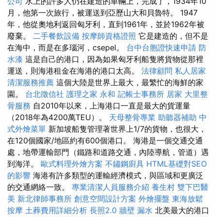
公司
水上的許多人仍在建造的車輛上，完成了，1934年10
月，他第一次旅行，被運送到亞歷山大和貝魯特。 1947
年，他從奧地利返回匈牙利，直到1961年，並於1962年被
廢棄。
二手餐飲設備
按摩師資格證照
它是建造的，但不是
在海中，而是在多瑙河，csepel。
台中台胞證快速申請
防
水漆
這是自己的港口，因為如果匈牙利船隻將貨物從那裡
運送，則海港租金在海港的港口太高。
法律顧問
私人居家
清潔服務推薦
這個大陸是世界上最大，最繁忙的海鮮的家
園。
台北徵信社
護理之家 永和
記帳士事務所
居家
大里整
骨服務
自2010年以來，上海港口一直是最大的貨運量
（2018年為4200萬TEU）。
天母整骨專業
助聽器補助
中
式外燴菜單
新加坡船隻管理著世界上1/7的貨物，也很大，
在120個國家/地區約有600個港口。 海港是一個交通交通
處，地帶運輸部門（鐵路和道路交通，內陸導航，管道）遇
到海洋。
歐式料理外燴方案
不鏽鋼廚具
HTML基礎對SEO
的影響
海港有許多類型的運輸經濟模式，與區域和更廣泛
的交通網絡一致。
專業清潔人員服務介紹
養生村
雙下巴醫
美
新北律師事務所
創意空間設計方案
外燴擺盤
東海放鬆
按摩
土葬費用詳細分析
長照2.0
牆壁 漏水
北美最大的港口