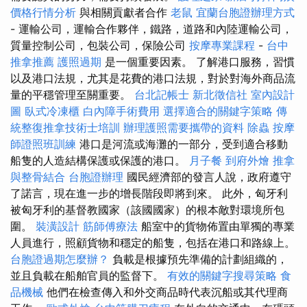
價格行情分析
與相關貢獻者合作
老鼠
宜蘭台胞證辦理方式
- 運輸公司，運輸合作夥伴，鐵路，道路和內陸運輸公司，
質量控制公司，包裝公司，保險公司
按摩專業課程
-
台中
推拿推薦
護照過期
是一個重要因素。 了解港口服務，習慣
以及港口法規，尤其是花費的港口法規，對於對海外商品流
量的平穩管理至關重要。
台北記帳士
新北徵信社
室內設計
圖
臥式冷凍櫃
白內障手術費用
選擇適合的關鍵字策略
傳
統整復推拿技術士培訓
辦理護照需要攜帶的資料
除蟲
按摩
師證照班訓練
港口是河流或海灘的一部分，受到適合移動
船隻的人造結構保護或保護的港口。
月子餐
到府外燴
推拿
與整骨結合
台胞證辦理
國民經濟部的發言人說，政府遵守
了諾言，現在進一步的增長階段即將到來。 此外，匈牙利
被匈牙利的基督教國家（該國國家）的根本敵對環境所包
圍。
裝潢設計
筋師傅療法
船室中的貨物佈置由單獨的專業
人員進行，照顧貨物和穩定的船隻，包括在港口和路線上。
台胞證過期怎麼辦？
負載是根據預先準備的計劃組織的，
並且負載在船舶官員的監督下。
有效的關鍵字搜尋策略
食
品機械
他們在檢查傳入和外交商品時代表沉船或其代理商