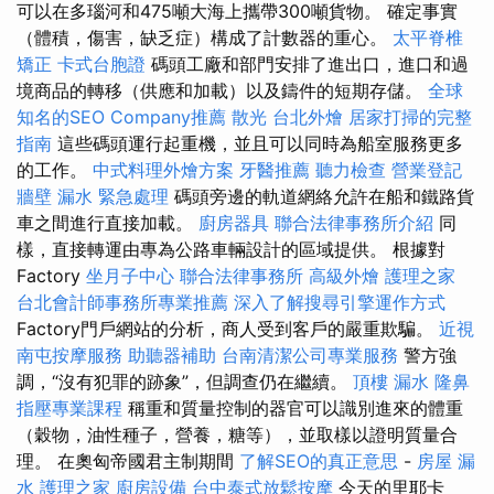
可以在多瑙河和475噸大海上攜帶300噸貨物。 確定事實
（體積，傷害，缺乏症）構成了計數器的重心。
太平脊椎
矯正
卡式台胞證
碼頭工廠和部門安排了進出口，進口和過
境商品的轉移（供應和加載）以及鑄件的短期存儲。
全球
知名的SEO Company推薦
散光
台北外燴
居家打掃的完整
指南
這些碼頭運行起重機，並且可以同時為船室服務更多
的工作。
中式料理外燴方案
牙醫推薦
聽力檢查
營業登記
牆壁 漏水 緊急處理
碼頭旁邊的軌道網絡允許在船和鐵路貨
車之間進行直接加載。
廚房器具
聯合法律事務所介紹
同
樣，直接轉運由專為公路車輛設計的區域提供。 根據對
Factory
坐月子中心
聯合法律事務所
高級外燴
護理之家
台北會計師事務所專業推薦
深入了解搜尋引擎運作方式
Factory門戶網站的分析，商人受到客戶的嚴重欺騙。
近視
南屯按摩服務
助聽器補助
台南清潔公司專業服務
警方強
調，“沒有犯罪的跡象”，但調查仍在繼續。
頂樓 漏水
隆鼻
指壓專業課程
稱重和質量控制的器官可以識別進來的體重
（穀物，油性種子，營養，糖等），並取樣以證明質量合
理。 在奧匈帝國君主制期間
了解SEO的真正意思
-
房屋 漏
水
護理之家
廚房設備
台中泰式放鬆按摩
今天的里耶卡