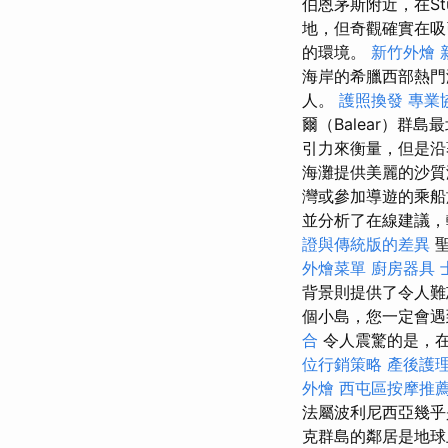
伯恩茅斯附近，在St
地，但奇觀確實在
的環境。
新竹外燴
海岸的希臘西部熱
人。
護照換發
專業
爾（Balear）群
引力來衡量，但是沿
海灘提供美麗的沙質海
灣或參加導遊的乘
並分析了在線建議，
證與傳統版的差異
外燴菜單
廚房器具
背景則提供了令人難
個小島，您一定會
合
令人震驚的是，
位行銷策略
產後護
外燴
西屯區按摩推
法屬波利尼西亞幾乎
克群島的鄰居是地球