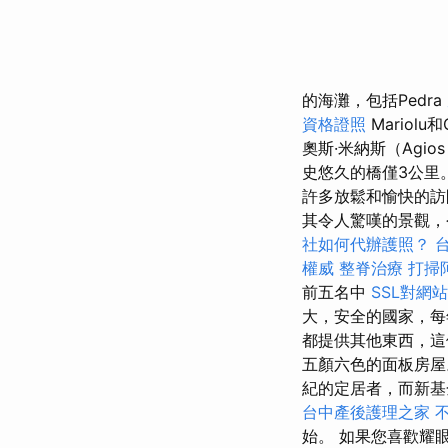
的海灘，包括Pedra
資格證照
Mariolu和
奧斯·米納斯（Agio
史悠久的橋僅3公里
許多放鬆和愉快的訪
其令人驚嘆的景觀，
社如何代辦護照？
權威
整脊治療
打掃
前五名中
SSL對網
大，安全的國家，
都提供其他東西，這
五顏六色的面板房
紀的定居者，而新基
台中產後護理之家
始。 如果您喜歡耀