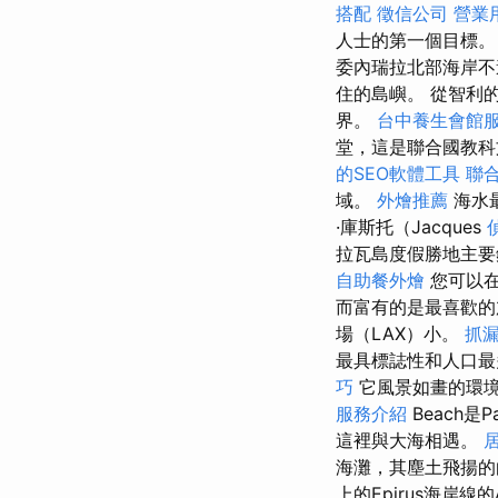
搭配
徵信公司
營業
人士的第一個目標
委內瑞拉北部海岸不遠
住的島嶼。 從智利
界。
台中養生會館
堂，這是聯合國教
的SEO軟體工具
聯
域。
外燴推薦
海水
·庫斯托（Jacques
拉瓦島度假勝地主要
自助餐外燴
您可以在
而富有的是最喜歡的
場（LAX）小。
抓
最具標誌性和人口最
巧
它風景如畫的環境
服務介紹
Beach是
這裡與大海相遇。
海灘，其塵土飛揚的
上的Epirus海岸