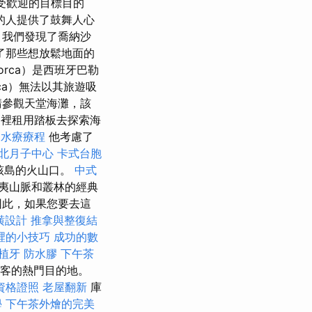
最受歡迎的目標目的
的人提供了鼓舞人心
部，我們發現了喬納沙
了那些想放鬆地面的
orca）是西班牙巴勒
rca）無法以其旅遊吸
請參觀天堂海灘，該
在那裡租用踏板去探索海
中水療療程
他考慮了
北月子中心
卡式台胞
是該島的火山口。
中式
夷山脈和叢林的經典
因此，如果您要去這
潢設計
推拿與整復結
裡的小技巧
成功的數
植牙
防水膠
下午茶
遊客的熱門目的地。
資格證照
老屋翻新
庫
學
下午茶外燴的完美