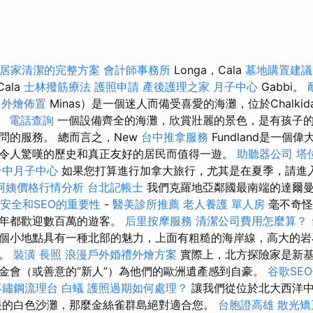
居家清潔的完整方案
會計師事務所
Longa，Cala
墓地購置建議
Cala
士林撥筋療法
護照申請
產後護理之家 月子中心
Gabbi。
s
外燴佈置
Minas）是一個迷人而備受喜愛的海灘，位於Chalki
。
電話查詢
一個設備齊全的海灘，欣賞壯麗的景色，是有孩子
問的服務。 總而言之，New
台中推拿服務
Fundland是一個
令人驚嘆的歷史和真正友好的居民而值得一遊。
助聽器公司
塔
台中月子中心
如果您打算進行加拿大旅行，尤其是在夏季，請進
阿姨價格行情分析
台北記帳士
我們克羅地亞鄰國最南端的達爾
站安全和SEO的重要性
-
醫美診所推薦
老人養護 單人房
毫不奇怪
每年都歡迎數百萬的遊客。
后里按摩服務
清潔公司費用怎麼算？
個小地點具有一種北部的魅力，上面有粗糙的海岸線，高大的岩
屋。
裝潢
長照
浪漫戶外婚禮外燴方案
實際上，北方探險家是新基
金會（或善意的“新人”）為他們的歐洲遺產感到自豪。
谷歌SE
不鏽鋼流理台
白蟻
護照過期如何處理？
讓我們從位於北大西洋中部
眼的白色沙灘，那麼金絲雀群島絕對適合您。
台胞證高雄
散光矯