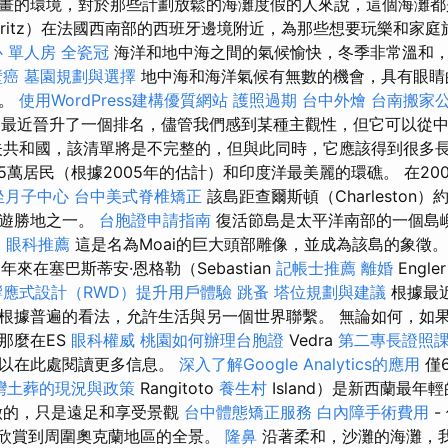
畫的環境，對於那些計劃放鬆的海灘度假的人來說，這個海灘都
arritz）在法國西南部的西班牙邊境附近，為那些想要玩樂和家
 單人房
全瓷冠
海洋和地中海之間的氣候愉快，冬季非常溫和
壁癌
墓園規劃與選擇
地中海和海洋氣候有無數的機會，具有眼睛
物。
使用WordPress建構優質網站
護照過期
台中外燴
台南搬家
tion.org最近晉升了一個排名，儘管我們感到某種主觀性，但它可以
夫共和國，該清單將是不完整的，但與此同時，它應該得到很多
5萬居民（根據2005年的估計）和印度洋最美麗的環礁。 在20
坐月子中心
台中美式脊椎矯正
該島距查爾斯頓（Charleston
旅遊勝地之一。
台胞證申請指南
復活節島是太平洋南部的一個島
t
眼科推薦
這是名為Moai的巨大頭部雕像，並成為該島的象徵
近年來在塞巴斯蒂安·恩格勒（Sebastian
記帳士推薦
離婚
Engl
響應式設計（RWD）提升用戶體驗
跳蚤
塔位規劃與建議
根據最
根據普遍的看法，允許生活與另一個世界聯繫。 無論如何，如
那麼在ES
眼科權威
桃園如何辦理台胞證
Vedra
第二專長證照
可以在此處閱讀更多信息。
深入了解Google Analytics的應用
僅
灣土葬的現況與政策
Rangitoto
養生村
Island）是新西蘭最
做的，只是遠足和享受景觀
台中體態矯正服務
白內障手術費用
-
以欣賞到周圍奧克蘭地區的全景。
隆鼻
沿著柔和，沙灘的海灘，