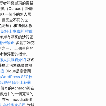
行者和夏威夷的富裕
奧（Curaao）距離
中包括一個小的無人居
一個完全不同的世
彩色房屋）和16個木教
a
記帳士事務所
推薦
，西海岸有漂亮的沙質區
脊椎矯正
多虧了雅克
場所之一。 五個星座的
水和浮潛的機會。
潔人員服務介紹
著名
該島比洛杉磯國際機
智症
Digue是塞舌爾
ordPress SEO技
台胞證
陽明山花葬
傳奇的Acheron河在
擁抱中的一個寬闊的
燴
在Ammoudia海灘
鼠
高雄搬家公司
對於