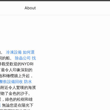
About
的。
冷凍設備
如何選
同的船。
除蟲公司
找
觀受歡迎的NYDRI
提供了最令人印象深刻的
地和橄欖牆上升起，
餐飲設備回收
防水
ea附近令人驚嘆的海濱
輕吻了金色的沙子。
風景，綠色的松樹和雄
薦
無論您是在陽光下