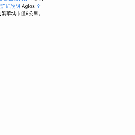
程詳細說明
Agios
全
灣的繁華城市僅9公里。
。