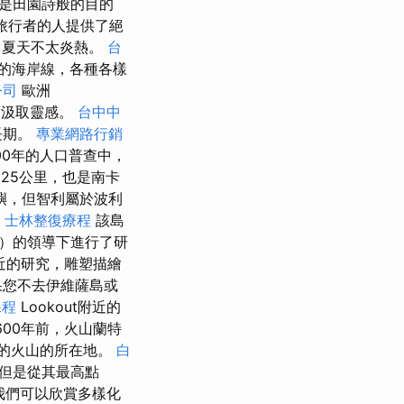
是田園詩般的目的
庭旅行者的人提供了絕
，夏天不太炎熱。
台
的海岸線，各種各樣
公司
歐洲
從中汲取靈感。
台中中
長期。
專業網路行銷
00年的人口普查中，
）約25公里，也是南卡
嶼，但智利屬於波利
。
士林整復療程
該島
er）的領導下進行了研
近的研究，雕塑描繪
果您不去伊維薩島或
課程
Lookout附近的
600年前，火山蘭特
年輕的火山的所在地。
白
 但是從其最高點
我們可以欣賞多樣化