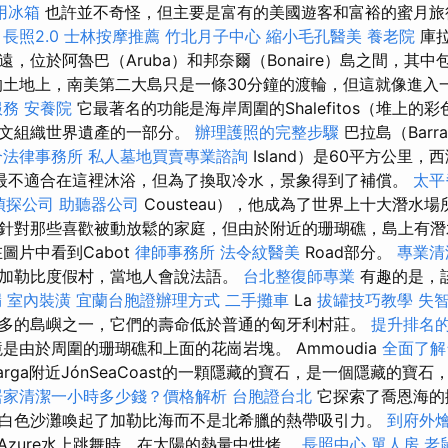
用冰箱
也許並不奇怪，但主要是富有的美國遊客和富裕的蜜月旅
。
長照2.0
士林按摩推薦
竹北月子中心
縮小毛孔醫美
養老院
庫拉
，位於阿魯巴（Aruba）和邦奈爾（Bonaire）島之間，其
的土地上，南美第二大島只是一條30分鐘的渡輪，但這就像進入
服務
安養院
它最著名的功能是海岸周圍的Shalefitos（堆上的
科文組織世界遺產的一部分。
辦理護照的完整步驟
巴拉島（Barr
合法律事務所
私人墓地買賣專業諮詢
Island）是60平方公里
最不適合在這裡沐浴，但為了換取冷水，景象得到了補償。
太平
偵探公司
助聽器公司
Cousteau），他成為了世界上十大潛水
針對那些喜歡被動放鬆的家庭，但由於附近的珊瑚礁，島上有潛
圖片中看到Cabot
律師事務所
法令紋醫美
Road部分。
專業清
加勒比度假村，當地人會說法語。
台北整復師專業
有趣的是，
漏
室內裝潢
宜蘭台胞證辦理方式
二手攤車
La
拔罐技巧教學
失
多的島嶼之一，它們的壽命低於普通的匈牙利村莊。
提升排名的W
是由於周圍的珊瑚礁和上面的花崗岩塊。 Ammoudia
全面了解
Parga附近JónSeaCoast的一顆隱藏的寶石，是一個隱藏的寶石，
居家清潔一小時多少錢？價格解析
台胞證台北
它探索了喬恩海的
白色沙灘喚起了加勒比海而不是北希臘的熱帶吸引力。
到府外
線的Azure水上跳舞時，在太陽的熱量中烘烤。
長照中心 單人房
老