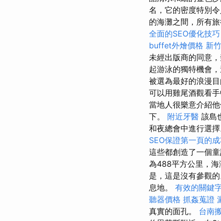
名，它的密度特別令
的海灘之間，所有旅行
全面的SEO優化技巧
buffet外燴價格
新
未經出版商的同意，
起游泳的獨特機會，這
被選為最好的浪漫目
可以用雞尾酒觀看手
當地人很樂意介紹他
下。
附近牙醫
該島
和夜總會中進行選
SEO保證第一頁的
這些都創造了一個童
為488平方公里，海
是，這是沒有參觀
息地。
有效的關鍵
聽器價格
抓姦蒐證
真實的面孔。
台南