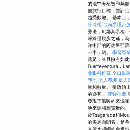
的地中海植被和無數
個旅行目標，並評估
越受歡迎。 基本上
冷凍櫃
台南辦理台
旁邊，毗鄰其名稱，位
岸線僅幾步之遙，為
洋中部的阿佐里亞
一半，約。
學習專
遠足，並且擁有如此
Fuerteventura，
北眼科推薦
全口重
護照
老人養護 單人
量和數量。 從政治
的遊客。
牙醫推薦
發現了溫暖的來源和
地來源和高質量的
於Tsagarada和M
的美麗而聞名，是希
晶清水和細的金色沙