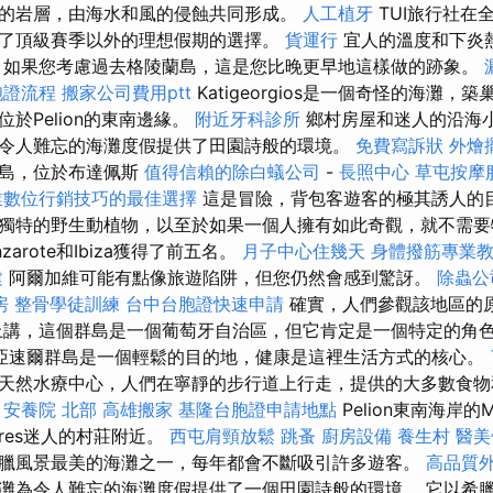
的岩層，由海水和風的侵蝕共同形成。
人工植牙
TUI旅行社在
了頂級賽季以外的理想假期的選擇。
貨運行
宜人的溫度和下炎
，如果您考慮過去格陵蘭島，這是您比晚更早地這樣做的跡象。
胞證流程
搬家公司費用ptt
Katigeorgios是一個奇怪的海灘
於Pelion的東南邊緣。
附近牙科診所
鄉村房屋和迷人的沿海
令人難忘的海灘度假提供了田園詩般的環境。
免費寫訴狀
外燴
群島，位於布達佩斯
值得信賴的除白蟻公司
-
長照中心
草屯按摩
業數位行銷技巧的最佳選擇
這是冒險，背包客遊客的極其誘人的
獨特的野生動植物，以至於如果一個人擁有如此奇觀，就不需要
Lanzarote和Ibiza獲得了前五名。
月子中心住幾天
身體撥筋專業
建
阿爾加維可能有點像旅遊陷阱，但您仍然會感到驚訝。
除蟲公
房
整骨學徒訓練
台中台胞證快速申請
確實，人們參觀該地區的
上講，這個群島是一個葡萄牙自治區，但它肯定是一個特定的角
亞速爾群島是一個輕鬆的目的地，健康是這裡生活方式的核心。
天然水療中心，人們在寧靜的步行道上行走，提供的大多數食物
。
安養院 北部
高雄搬家
基隆台胞證申請地點
Pelion東南海岸的M
oures迷人的村莊附近。
西屯肩頸放鬆
跳蚤
廚房設備
養生村
醫美
臘風景最美的海灘之一，每年都會不斷吸引許多遊客。
高品質
灘為令人難忘的海灘度假提供了一個田園詩般的環境。 它以希