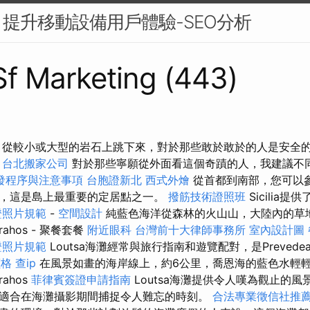
提升移動設備用戶體驗-SEO分析
 Sf Marketing (443)
，從較小或大型的岩石上跳下來，對於那些敢於敢於的人是安全
台北搬家公司
對於那些寧願從外面看這個奇蹟的人，我建議不
發程序與注意事項
台胞證新北
西式外燴
從首都到南部，您可以參
，這是島上最重要的定居點之一。
撥筋技術證照班
Sicilia
證照片規範
-
空間設計
純藍色海洋從森林的火山山，大陸內的草
ahos - 聚餐套餐
附近眼科
台灣前十大律師事務所
室內設計圖
證照片規範
Loutsa海灘經常與旅行指南和遊覽配對，是Preved
價格
查ip
在風景如畫的海岸線上，約6公里，喬恩海的藍色水輕
rahos
菲律賓簽證申請指南
Loutsa海灘提供令人嘆為觀止的
適合在海灘攝影期間捕捉令人難忘的時刻。
合法專業徵信社推