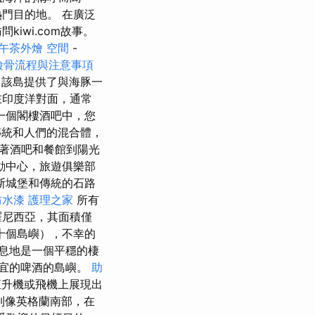
門目的地。 在廣泛
iwi.com故事。
午茶外燴
空間
-
撿骨流程與注意事項
該島提供了與海豚一
et在印度洋對面，通常
一個閣樓酒吧中，您
統和人們的混合體，
著酒吧和餐館到陽光
動中心，旅遊俱樂部
斯城堡和傳統的石路
防水漆
護理之家
所有
羅尼西亞，其面積僅
十個島嶼），不幸的
息地是一個平穩的棲
宜的啤酒的島嶼。
助
直升機或飛機上展現出
到像英格蘭南部，在