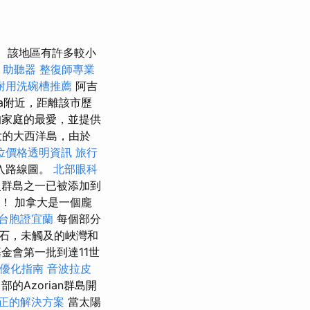
該地區有許多較小
助聽器
整復師專業
耐用洗碗槽推薦
阿吉
da附近，距離該市歷
的家庭的最愛，並提供
偉大的大西洋島，由於
位價格透明資訊
旅行
入路線圖。
北部眼科
曼群島之一已被添加到
！ 加拿大是一個龐
台胞證宜蘭
每個部分
石，未觸及的峽灣和
金會第一批到達11世
O優化指南
音波拉皮
的Azorian群島開
正的解決方案
當太陽