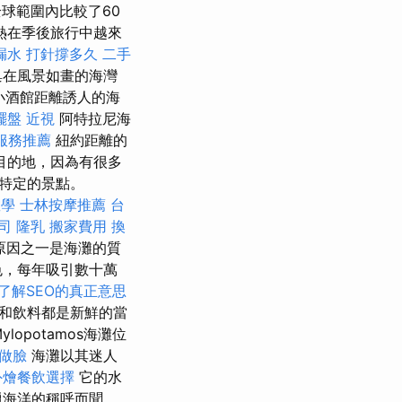
全球範圍內比較了60
熱在季後旅行中越來
漏水 打針撐多久
二手
，築巢在風景如畫的海灣
小酒館距離誘人的海
擺盤
近視
阿特拉尼海
服務推薦
紐約距離的
目的地，因為有很多
特定的景點。
教學
士林按摩推薦
台
司
隆乳
搬家費用
換
原因之一是海灘的質
色，每年吸引數十萬
了解SEO的真正意思
和飲料都是新鮮的當
ylopotamos海灘位
做臉
海灘以其迷人
外燴餐飲選擇
它的水
臘海洋的稱呼而聞