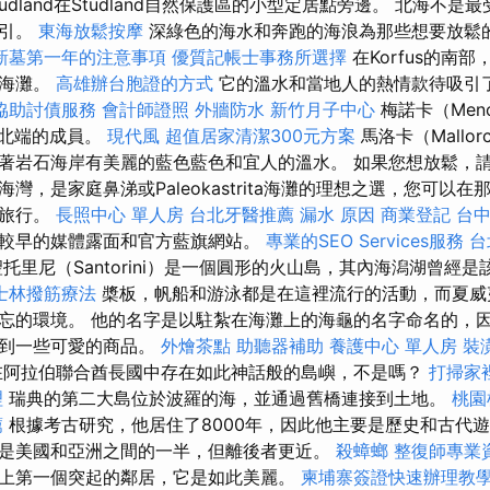
udland在Studland自然保護區的小型定居點旁邊。 北海不是
吸引。
東海放鬆按摩
深綠色的海水和奔跑的海浪為那些想要放鬆
新墓第一年的注意事項
優質記帳士事務所選擇
在Korfus的南
門海灘。
高雄辦台胞證的方式
它的溫水和當地人的熱情款待吸引
協助討債服務
會計師證照
外牆防水
新竹月子中心
梅諾卡（Men
島最北端的成員。
現代風
超值居家清潔300元方案
馬洛卡（Mallo
著岩石海岸有美麗的藍色藍色和宜人的溫水。 如果您想放鬆，
灣，是家庭鼻涕或Paleokastrita海灘的理想之選，您可以
船旅行。
長照中心 單人房
台北牙醫推薦
漏水 原因
商業登記
台
較早的媒體露面和官方藍旗網站。
專業的SEO Services服務
台
聖托里尼（Santorini）是一個圓形的火山島，其內海潟湖曾經
士林撥筋療法
槳板，帆船和游泳都是在這裡流行的活動，而夏威
忘的環境。 他的名字是以駐紮在海灘上的海龜的名字命名的，
遇到一些可愛的商品。
外燴茶點
助聽器補助
養護中心 單人房
裝
在阿拉伯聯合酋長國中存在如此神話般的島嶼，不是嗎？
打掃家
理
瑞典的第二大島位於波羅的海，並通過舊橋連接到土地。
桃園
薦
根據考古研究，他居住了8000年，因此他主要是歷史和古代
是美國和亞洲之間的一半，但離後者更近。
殺蟑螂
整復師專業
上第一個突起的鄰居，它是如此美麗。
柬埔寨簽證快速辦理教