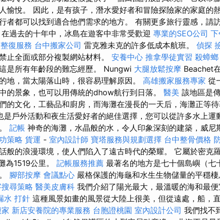
人愉悅。 因此，是有孩子，潛水愛好者和冒險探險家的家庭的熱
者都可以找到適合他們需求的地方。 有關更多旅行靈感，請訪問k
在過去的十年中，冰島在遊客中非常受歡迎
專業的SEO公司
下
竹整復服務
台中搬家公司
雷克雅未克的許多低成本航班。
偵探
禁止全面或部分複製網站材料。
安養中心
推拿學徒實習
殺蟑螂
是所有年齡段的難忘經歷。 Nungwi
大腿放鬆按摩
Beach
的地，當太陽落山時，很容易理解原因。
高雄搬家服務專家
從
中的景象，也可以用傳統的dhow航行到日落。
醫美
該地區是傳
們的文化，工藝品和廚房，而海灘在漫長的一天后，海灘正等待
也是戶外活動和夜生活愛好者的絕佳選擇，您可以從許多水上運
擇。
記帳
神奇的海灘，水晶般的水，令人印象深刻的建築，威尼
成功策略
貨運
-
室內設計師
寶塔服務與規劃選擇
台中整骨價格
話般的浪漫環境，使人們陷入了遠古時代的榮耀。 它屬於密克
灘為1519公里。
記帳服務推薦
最著名的地方是七十個島嶼（七
的。
腳部按摩
會議點心
嚴格保護的海龜和水生生物儲量的平穩棲
字搜尋策略
醫美皮膚科
我們介紹了陽光最大，最溫暖的海和最便
漏水 打針
這種風景如畫的風景從大陸上很美，但從遠處，船，
搬家
新店安養院的專業服務
台胞證桃園
室內設計公司
我們找不