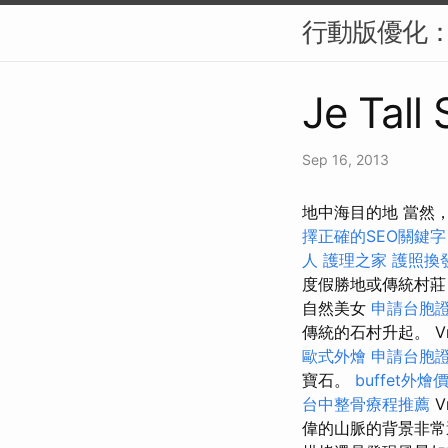
行動版優化：
Je Tall
Sep 16, 2013
地中海目的地 當然
擇正確的SEO關鍵字
人
護理之家
護照換
度假勝地或傳統村莊
自然美女
申請台胞
傳統的石村升起。 Vr
歐式外燴
申請台胞
寶石。
buffet外燴
台中整骨療程推薦
V
偉的山脈的背景非常