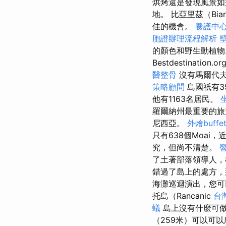
烘烤還是發現風景如
地。 比亞里茲（Bi
佳的機會。
養護中心
胞證辦理流程解析
的顏色和野生動植
Bestdestina
醫整骨
沒有馬爾代
策略顧問
島國祇有3
他有1163名居民。
羅爾納州最重要的
尼西亞。
外燴buffe
只有638個Moai，
究，但尚不清楚。
了土著部落領導人，
錯過了島上的處方，
海灘巡迴演出，您
托島（Rancanic
台
蟻
島上沒有什麼可
（259米）可以可