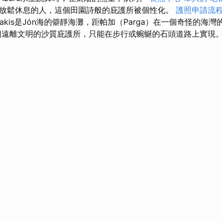
放鬆休息的人，這個田園詩般的庇護所被個性化。
護照申請流
nnakis是Jón海的僻靜海灘，距帕加（Parga）在一個奇怪的海
個遠離文明的沙質庇護所，只能在步行或蜿蜒的石頭道路上實現