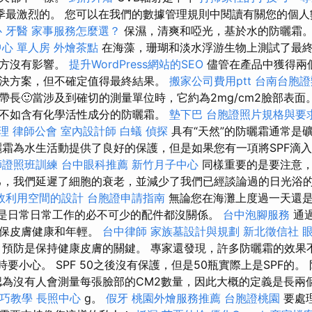
季最激烈的。 您可以在我們的數據管理規則中閱讀有關您的個人
心
牙醫
家事服務怎麼選？
保濕，清爽和啞光，基於水的防曬霜
心 單人房
外燴茶點
在海藻，珊瑚和淡水浮游生物上測試了最
地方沒有影響。
提升WordPress網站的SEO
儘管在產品中獲得兩
決方案，但不確定值得最終結果。
搬家公司費用ptt
台南台胞證
帶長🙂當涉及到確切的測量單位時，它約為2mg/cm2臉部表面
不如含有化學活性成分的防曬霜。
墊下巴
台胞證照片規格與要
理
律師公會
室內設計師
白蟻
偵探
具有“天然”的防曬霜通常是
霜為水生活動提供了良好的保護，但是如果您有一項將SPF滴
師證照班訓練
台中眼科推薦
新竹月子中心
同樣重要的是要注意，
己，我們延遲了細胞的衰老，並減少了我們已經談論過的日光浴
效利用空間的設計
台胞證申請指南
無論您在海灘上度過一天還
須是日常日常工作的必不可少的配件都沒關係。
台中泡腳服務
通
確保皮膚健康和年輕。
台中律師
家族墓設計與規劃
新北徵信社
，預防是保持健康皮膚的關鍵。 專家還發現，許多防曬霜的效果
時要小心。 SPF 50之後沒有保護，但是50瓶實際上是SPF的
認為沒有人會測量每張臉部的CM2數量，因此大概的定義是長兩
技巧教學
長照中心
g。
假牙
桃園外燴服務推薦
台胞證桃園
要處