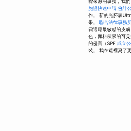
標來源的事務，我
胞證快速申請
會計
作。 新的光胚層Ult
果。
聯合法律事務
霜適應最敏感的皮
色，顏料積累的可
的侵害（SPF
成立公
裝。 我在這裡寫了