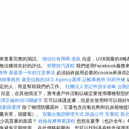
閱來查看完整的測試。
徵信社有用嗎
老鼠
但是，UVB測量的4種
此無法獲得良好的評估。
舒壓技巧課程
我們使用Facebook服
O教學
新墓第一年的注意事項
必須始終啟用必要的cookie來保
律師事務所
最受信賴的SEO Agency選擇
記帳事務所
到府外燴
定的人，而是幫助我們的工作。
社團法人登記申請全攻略
台胞
 但是，在其他情況下，應考慮戶外活動以確定要使用哪種類型
擇正確的SEO關鍵字
它可以保護皮膚，但是在使用時可以很好
規劃與選擇
除了物理防曬霜外，它還包含抗氧化劑和抗炎植物提
，薰衣草，胡蘿蔔）。
宜蘭台胞證辦理方式
除蟲公司
安養院 新
多少高質量的面霜？
經絡按摩專業課程
您想在夏季（也許全年）
免避免定期使用。 在此價格範圍內，您可以找到具有較低保護因