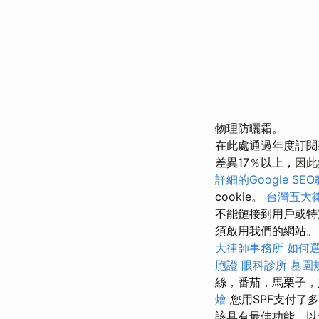
物理防曬霜。
在此處通過年度訂
差異17％以上，因
詳細的Google SE
cookie。
台灣五大
不能鏈接到用戶或特
須啟用我們的網站。
大律師事務所
如何選
胞證
眼科診所
墓園
絲，番茄，馬栗子
燴
您用SPF支付了
該具有最佳功能，以