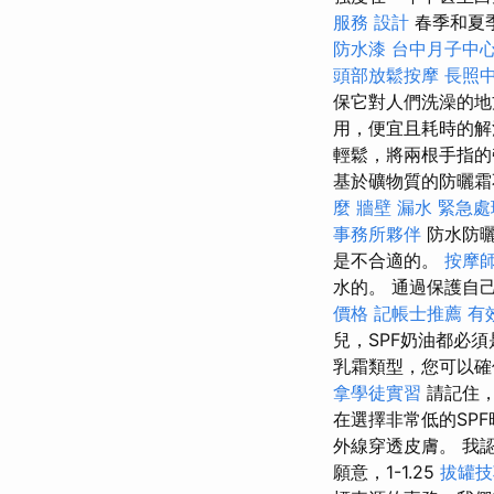
服務
設計
春季和夏
防水漆
台中月子中
頭部放鬆按摩
長照中
保它對人們洗澡的
用，便宜且耗時的解
輕鬆，將兩根手指的
基於礦物質的防曬霜
麼
牆壁 漏水 緊急處
事務所夥伴
防水防曬
是不合適的。
按摩
水的。 通過保護自
價格
記帳士推薦
有
兒，SPF奶油都必
乳霜類型，您可以
拿學徒實習
請記住
在選擇非常低的SPF
外線穿透皮膚。 我
願意，1-1.25
拔罐