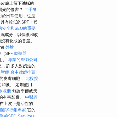
在皮膚上留下油膩的
陽光的侵害？
二手餐
適用於日常使用，也是
具有較低的SPF（15
站安全和SEO的重要
保濕成分，以保護和改
而沒有化妝的首選。
ne
外燴
（SPF
助聽器
用。
專業的SEO公司
是，許多人對奶油的
失智症
台中律師推薦
損的皮膚細胞。
北投按
印象。 定期使用
冷凍櫃
無論季節或天
光的有害影響。
中醫經
在上皮上是活性的，
關鍵字行銷專家
它的
業的SEO Services