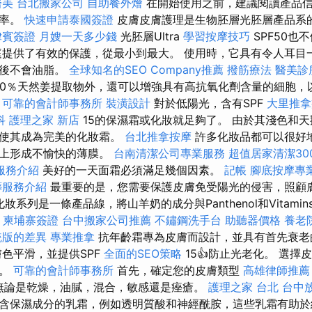
醫美
台北搬家公司
自助餐外燴
在開始使用之前，建議閱讀產品
效率。
快速申請泰國簽證
皮膚皮膚護理是生物胚層光胚層產品系
律賓簽證
月嫂一天多少錢
光胚層Ultra
學習按摩技巧
SPF50也
庭提供了有效的保護，從最小到最大。 使用時，它具有令人耳目
用後不會油脂。
全球知名的SEO Company推薦
撥筋療法
醫美診
00％天然姜提取物外，還可以增強具有高抗氧化劑含量的細胞
可靠的會計師事務所
裝潢設計
對於低陽光，含有SPF
大里推
科
護理之家 新店
15的保濕霜或化妝就足夠了。 由於其淺色和
，使其成為完美的化妝霜。
台北推拿按摩
許多化妝品都可以很好
膚上形成不愉快的薄膜。
台南清潔公司專業服務
超值居家清潔30
服務介紹
美好的一天面霜必須滿足幾個因素。
記帳
腳底按摩專
葬服務介紹
最重要的是，您需要保護皮膚免受陽光的侵害，照顧
奶化妝系列是一條產品線，將山羊奶的成分與Panthenol和Vitami
柬埔寨簽證
台中搬家公司推薦
不鏽鋼洗手台
助聽器價格
養老
統版的差異
專業推拿
抗年齡霜專為皮膚而設計，並具有首先衰
色平滑，並提供SPF
全面的SEO策略
15👍防止光老化。 選擇
素。
可靠的會計師事務所
首先，確定您的皮膚類型
高雄律師推薦
無論是乾燥，油膩，混合，敏感還是痤瘡。
護理之家 台北
台中
含保濕成分的乳霜，例如透明質酸和神經酰胺，這些乳霜有助於