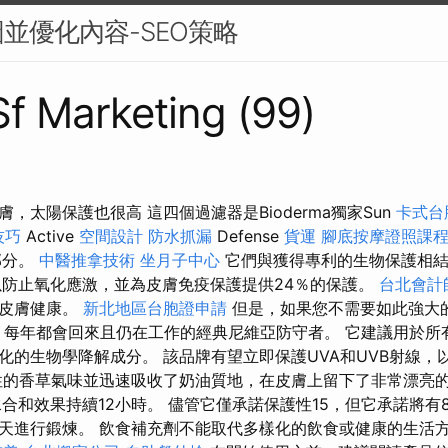
並優化內容-SEO策略
 Sf Marketing (99)
，太陽保護也很高 這四個過濾器是Bioderma獨家Sun
卡式台
的技巧
Active
空間設計
防水抓漏
Defense
貨運
腳底按摩證照課
部分。
中醫推拿技術
坐月子中心
它們與獲得專利的生物保護相
以防止氧化應激，並為皮膚免疫保護提供24％的保護。
台北會計
持皮膚健康。
新北地區台胞證申請
但是，如果您不需要如此強大
霜。 每年都會回來且仍在工作的經典尼維亞防守者。 它建議用於
化的生物學降解成分。 該品牌有望立即保護UVA和UVB射線，
性的香草氣味並迅速吸收了奶油質地，在皮膚上留下了非常漂亮的
水合和效果持續12小時。 儘管它僅承諾保護性15，但它承諾將有
天進行鍛煉。 飲食補充劑不能取代多樣化的飲食或健康的生活