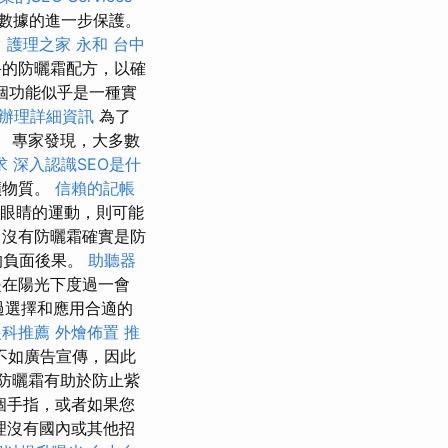
數據的進一步保護。
。
護理之家 永和
台中
終的防曬霜配方，以確
個功能似乎是一種實
辦理詳細資訊
為了
。 專家發現，大多數
求
深入認識SEO是什
礦物質。
信賴的記帳
入眼睛的運動，則可能
沒有防曬霜確實是防
的負面後果。
助聽器
是在陽光下度過一會
過選擇和應用合適的
眼科推薦
外燴佈置
推
不如廣告宣傳，因此
。 防曬霜有助於防止紫
個手指，或者如果您
理沒有國內或其他招