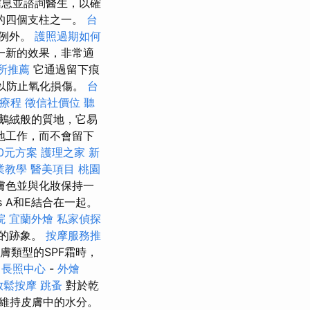
信息並諮詢醫生，以確
的四個支柱之一。
台
不例外。
護照過期如何
一新的效果，非常適
所推薦
它通過留下痕
，以防止氧化損傷。
台
拿療程
徵信社價位
聽
天鵝絨般的質地，它易
地工作，而不會留下
0元方案
護理之家 新
業教學
醫美項目
桃園
膚色並與化妝保持一
ns A和E結合在一起。
院
宜蘭外燴
私家偵探
老的跡象。
按摩服務推
皮膚類型的SPF霜時，
長照中心
-
外燴
放鬆按摩
跳蚤
對於乾
維持皮膚中的水分。