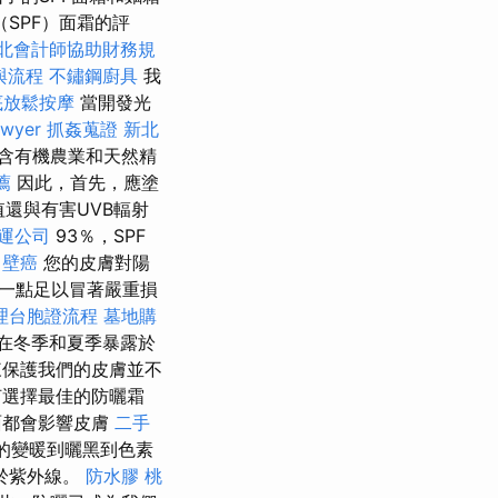
SPF）面霜的評
北會計師協助財務規
與流程
不鏽鋼廚具
我
底放鬆按摩
當開發光
awyer
抓姦蒐證
新北
含有機農業和天然精
薦
因此，首先，應塗
值還與有害UVB輻射
運公司
93％，SPF
。
壁癌
您的皮膚對陽
一點足以冒著嚴重損
理台胞證流程
墓地購
在冬季和夏季暴露於
保護我們的皮膚並不
何選擇最佳的防曬霜
面都會影響皮膚
二手
的變暖到曬黑到色素
於紫外線。
防水膠
桃