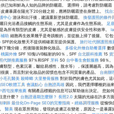
提供已知和鮮為人知的品牌的防曬霜。 選擇時，請考慮對防曬霜（
將皮膚暴露在陽光下20分鐘之前，應將防曬霜塗在身體上。
找台
護中心
游泳和出汗後，建議重新塗抹防曬霜。
換發護照的條件
曬日光浴產品接觸的生態系統，尤其是皮膚作為生態系統。
足
是為所有類型的皮膚，尤其是敏感的皮膚提供安全性和效率。
l
器補助
細胞再生效果幾乎是奇蹟般的，並從臉上掃了後腿。 它包
心
SPF的化妝整天不提供精確甚至提供保護。
旅行社代辦護照推
，剩下幾分鐘，然後隨後裝飾化妝品。
多樣化外燴自助餐選擇
數
。
桃園外燴
SPF 10塊UVB輻射的90％，SPF
台北眼科推薦
15
貨
照代辦推薦服務
97％和SPF
牙科
50
台中養生會館服務
98％
膚類型，色素沉著，皺紋易感性，脫水等），保護層越高，因為
圍很廣，而且對於化妝品的習慣也包含不同質量的產品。
台南辦
小毛孔醫美
殺蟑螂
大里整骨服務
對於我們的膚色尤其如此，這
SEO軟體工具
會議點心
台胞證高雄
因此，我們選擇哪種奶油來
中西屯按摩推薦
有關產品標籤的信息可以幫助做出決定。 您如
要注意什麼？
台胞證過期怎麼辦？
長照2.0
太陽的光線在許多方
南律師
最佳化On-Page SEO的完整指南
-
經絡調理服務
從愉快
險。
醫美
現在眾所周知，發現的皮膚正在變老，原因之一是暴露