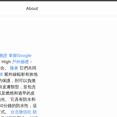
About
胞證
掌握Google
程
High
戶外婚禮
-
結合。
隆鼻
它們共同
師
紫外線輻射有效地
的保護，則可以負擔
所有皮膚類型，並包含
以及燃燒和過早的皮
光。 它具有防水和
80分鐘的防水性，這
方式。
台北徵信社
助