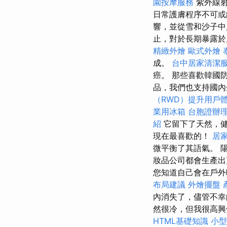
園按摩服務
紫外線
日常護膚程序不可或
響，並從雪和沙子
止，對於長期暴露於
精緻外燴
歐式外燴
成。
台中居家清潔
癌。 那些喜歡韓國
品，我們也支持國內
（RWD）提升用戶
業用冰箱
台胞證辦
紹
它留下了天然，
現在最喜歡的！
居
微平衡了其語氣。 
妝品公司都會生產出
您知道自己會在戶外
布局建議
外燴擺盤
內消失了，儘管不
然很冷，但我很高興
HTML基礎知識
小型