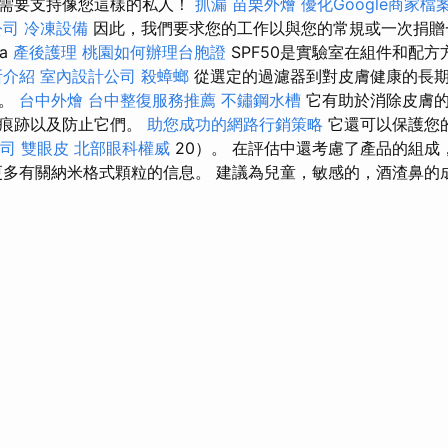
們需要支持像您這樣的私人！
抓漏
苗栗外燴
優化Google商家
公司
冷凍設備
因此，我們要求您的工作以與您的常規或一次捐贈
ra
產後護理
桃園如何辦理台胞證
SPF50是實驗室在組件和配
所介紹
室內設計公司
殺蟑螂
從選定的過濾器到對皮膚健康的長
膚。
台中外燴
台中整復服務推薦
不鏽鋼水槽
它有助於消除皮膚的
見痕跡以及防止它們。
助您成功的網路行銷策略
它還可以保護您
司
雙眼皮
北部眼科權威
20）。 在評估中還考慮了產品的組成
更多有關納米格式顆粒的信息。 建議為兒童，敏感的，酒渣鼻的