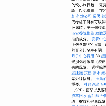
的較小旅行包。 還
論，以免購買。 在
劃
外燴公司
長照
養
們考慮了所有可以與
胚層時，第一個標準
市安養院推薦
助聽
油的成分。
安養中
上包含SPF的面霜
的百分比堵塞有關
月子中心費用
30
護
光損傷越敏感（淺皮
害的風險。 選擇範
置建議
頂樓 漏水
縮
紫外線輻射。
推薦的
重要。
杜拜簽證
台
（SPF）面部以及
攤車回收
會計師
台
斑，皺紋和健康風