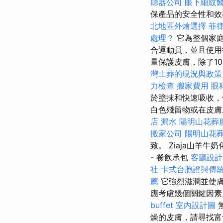
聽器公司
眼下細紋
保產品的安全性和
北地區外燴選擇
菲
處理？
它為整個家
合運動員，並且使
量保護皮膚，除了1
灣土葬的現況與政策
力檢查
搬家費用
眼
於塗抹和快速吸收
白色殘留物或在皮
店
漏水
陽明山花葬
搬家公司
陽明山花
致。 Ziaja山羊牛
- 餐飲承包
客廳設計
社
卡式台胞證與傳
薦
它強烈滋潤並使膚
應考慮幾個關鍵因
buffet
室內設計圖
燥的皮膚，請尋找富