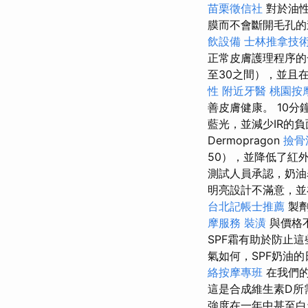
苗栗徵信社
對於油性
膜而不會斷開毛孔
飲設備
士林推拿技
正常皮膚護理程序
至30之間），並且
性
附近牙醫
桃園按
善皮膚健康。 10
藍光，並減少IR的負
Dermopragon
撿骨
50），並降低了紅
測試人員承認，奶油
明亮設計不滿意，並
台北記帳士推薦
製劑
摩服務
裝潢
與價格
SPF霜有助於防止
氣如何，SPF奶油
絡按摩專班
在我們
這是合成維生素D所
強度在一年中甚至