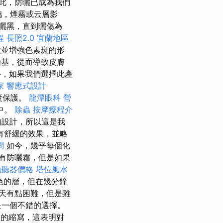
此，防曬已成為我們
璃，煙霧或云層影
曬黑，直到曬傷為
程
長照2.0
宜蘭地區
敏並增強色素斑的形
基，從而導致皮膚
，如果我們選擇此產
家
響應式設計
度保護。
龍潭眼科
營
中。
除蟲
按摩療程介
的設計，所以這是我
有舒緩的效果，並略
問
如今，幾乎每個化
有防曬霜，但是如果
助聽器價格
塔位風水
色的層，但在幾分鐘
天有點困難，但是雖
是一個不錯的選擇。
數的縮寫，這表明對