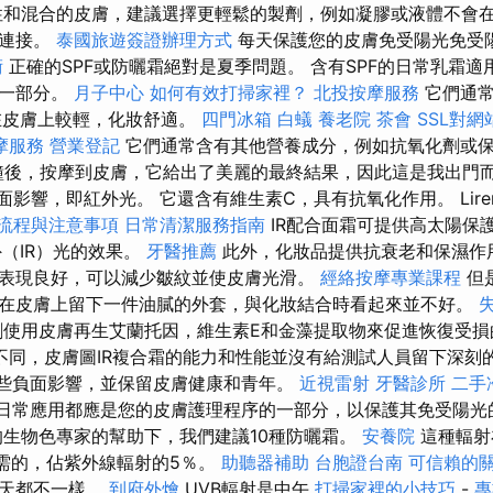
和混合的皮膚，建議選擇更輕鬆的製劑，例如凝膠或液體不會
的連接。
泰國旅遊簽證辦理方式
每天保護您的皮膚免受陽光免受
術
正確的SPF或防曬霜絕對是夏季問題。 含有SPF的日常乳霜
的一部分。
月子中心
如何有效打掃家裡？
北投按摩服務
它們通常
在皮膚上較輕，化妝舒適。
四門冰箱
白蟻
養老院
茶會
SSL對網
摩服務
營業登記
它們通常含有其他營養成分，例如抗氧化劑或
分鐘後，按摩到皮膚，它給出了美麗的最終結果，因此這是我出門
面影響，即紅外光。 它還含有維生素C，具有抗氧化作用。 Lire
流程與注意事項
日常清潔服務指南
IR配合面霜可提供高太陽保護
外（IR）光的效果。
牙醫推薦
此外，化妝品提供抗衰老和保濕作
表現良好，可以減少皺紋並使皮膚光滑。
經絡按摩專業課程
但
在皮膚上留下一件油膩的外套，與化妝結合時看起來並不好。
使用皮膚再生艾蘭托因，維生素E和金藻提取物來促進恢復受
不同，皮膚圖IR複合霜的能力和性能並沒有給測試人員留下深刻的
這些負面影響，並保留皮膚健康和青年。
近視雷射
牙醫診所
二手
的日常應用都應是您的皮膚護理程序的一部分，以保護其免受陽
的生物色專家的幫助下，我們建議10種防曬霜。
安養院
這種輻射
需的，佔紫外線輻射的5％。
助聽器補助
台胞證台南
可信賴的
白天都不一樣。
到府外燴
UVB輻射是中午
打掃家裡的小技巧
-
專