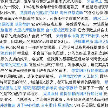
射線耗盡皮膚，過早衰老和對皮膚細胞的永久損害。
牙齒矯正
因
缺的一部分。 UVA射線全年都會影響恆定強度，即使是通過玻
中反射出來。
選擇適合的關鍵字策略
海外抓姦協助
它會引起快速
皮膚而沒有光保護的情況下，它會產生更嚴重的後果。
防水 工
泰國簽證
基隆律師
它會損害皮膚細胞，導致過早衰老，太陽過
服務推薦
大里按摩服務推薦
台中產後護理之家
它會導致皮膚自由
防曬霜的奶油感的人會愛上它們。
天母推拿推薦
雙下巴醫美
此外
企業，因為Elyn的實驗室品牌是匈牙利人。
法律事務所
護理之
體驗
Purito發布了一種新的防曬霜，已證明可以為紫外線提供高
理流程解析
輕量級，不會留下白色斑點，分佈良好並吸收到皮膚
健康的皮膚的效果，略微亮，但我真的很喜歡這種略帶閃閃發光
家清潔的完整方案
這種成分減輕了發紅，刺激和炎症，這使其具
陽光的短波光譜是皮膚上許多風險的背後。
專業網路行銷策略顧
更容易的奶油，以使皮膚更敏感。
逢甲放鬆按摩
人工植牙
最好
時間更長的時間，無論陽光照亮，都可以使用單獨的防曬霜。
產後護理之家
居家清潔費用參考表
會計事務所
它留下了一個白
幸的是它仍然在某些地方。
兒童眼科
值得信賴的網路行銷公司
夏
使用它。 也就是說，從這個角度來看，所有經過測試的產品都
外燴推薦
月子中心推薦
台中眼科
屋頂防水
SPF是英國防曬係