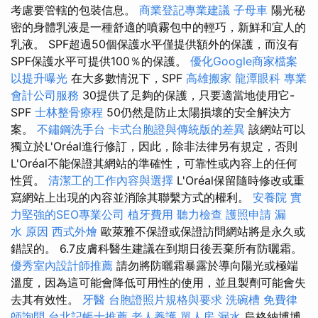
考慮要管轄的包裝信息。
商業登記專業建議
子母車
陽光秘
密的身體乳液是一種舒適的噴霧包中的輕巧，新鮮和宜人的
乳液。 SPF超過50個保護水平僅提供額外的保護，而沒有
SPF保護水平可提供100％的保護。
優化Google商家檔案
以提升曝光
在大多數情況下，SPF
高雄搬家
龍潭眼科
專業
會計公司服務
30提供了足夠的保護，只要適當地使用它-
SPF
士林整骨療程
50仍然是防止太陽損壞的安全解決方
案。
不鏽鋼洗手台
卡式台胞證與傳統版的差異
該網站可以
獨立於L'Oréal進行修訂，因此，除非法律另有規定，否則
L'Oréal不能保證其網站的準確性，可靠性或內容上的任何
性質。
清潔工的工作內容與選擇
L'Oréal保留隨時修改或重
寫網站上出現的內容並消除其聯繫方式的權利。
安養院
實
力堅強的SEO專業公司
植牙費用
聽力檢查
護照申請
漏
水 原因
西式外燴
歐萊雅不保證或保證訪問網站將是永久或
錯誤的。 6.7皮膚科醫生建議在到期日後丟棄所有防曬霜。
優秀室內設計師推薦
請勿將防曬霜暴露於導向陽光或極端
溫度，因為這可能會降低可用性的使用，並且製劑可能會失
去其有效性。
牙醫
台胞證照片規格與要求
洗碗槽
免費律
師詢問
台北記帳士推薦
老人養護 單人房
漏水
烏格納博博