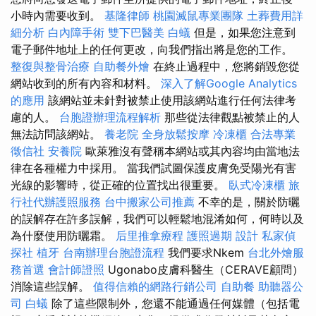
小時內需要收到。
基隆律師
桃園滅鼠專業團隊
土葬費用詳
細分析
白內障手術
雙下巴醫美
白蟻
但是，如果您注意到
電子郵件地址上的任何更改，向我們指出將是您的工作。
整復與整骨治療
自助餐外燴
在終止過程中，您將銷毀您從
網站收到的所有內容和材料。
深入了解Google Analytics
的應用
該網站並未針對被禁止使用該網站進行任何法律考
慮的人。
台胞證辦理流程解析
那些從法律觀點被禁止的人
無法訪問該網站。
養老院
全身放鬆按摩
冷凍櫃
合法專業
徵信社
安養院
歐萊雅沒有聲稱本網站或其內容均由當地法
律在各種權力中採用。 當我們試圖保護皮膚免受陽光有害
光線的影響時，從正確的位置找出很重要。
臥式冷凍櫃
旅
行社代辦護照服務
台中搬家公司推薦
不幸的是，關於防曬
的誤解存在許多誤解，我們可以輕鬆地混淆如何，何時以及
為什麼使用防曬霜。
后里推拿療程
護照過期
設計
私家偵
探社
植牙
台南辦理台胞證流程
我們要求Nkem
台北外燴服
務首選
會計師證照
Ugonabo皮膚科醫生（CERAVE顧問）
消除這些誤解。
值得信賴的網路行銷公司
自助餐
助聽器公
司
白蟻
除了這些限制外，您還不能通過任何媒體（包括電