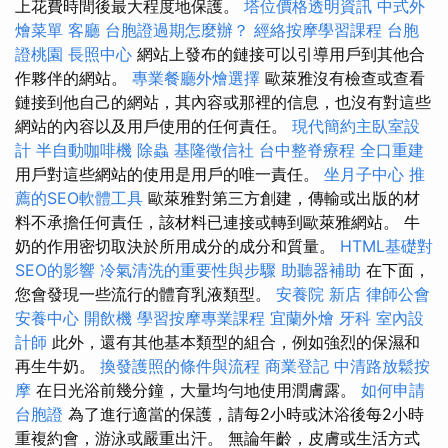
上花費時間後最大程度地保護。
塔位價格透明資訊
中式外
燴菜單
客廳
台胞證過期怎麼辦？
經絡按摩學習課程
台胞
證桃園
長照中心
網站上發布的鏈接可以引導用戶到其他合
作夥伴的網站。
專業餐廳外燴選擇
歐萊雅沒有檢查或查看
鏈接到他自己的網站，其內容或那裡的信息，也沒有對這些
網站的內容以及用戶使用的任何責任。
現代簡約主臥室設
計
半自動咖啡機
除蟲
基隆徵信社
台中整脊療程
全口重建
用戶對這些網站的使用是用戶的唯一責任。
坐月子中心
推
薦的SEO軟體工具
歐萊雅對第三方創建，傳輸或出版的材
料不承擔任何責任，該材料已連接或轉到歐萊雅網站。 牛
奶的作用密切取決於所用成分的成分和質量。
HTML基礎對
SEO的影響
冷氣清洗的重要性與步驟
助聽器補助
在下面，
您會發現一些流行的體育乳液類型。
安養院 新店
律師公會
安養中心
開飲機
學習按摩專業課程
宜蘭外燴
牙科
室內設
計師
此外，還有其他基本類型的組合，例如強烈的保濕和
再生牛奶。
換發護照的條件與流程
商業登記
中清路放鬆按
摩
在日光浴前幾分鐘，大量均勻地使用潤膚露。
如何申請
台胞證
為了進行適當的保護，請每2小時或沐浴後每2小時
重複約會，游泳或嚴重出汗。 無論年齡，皮膚或生活方式