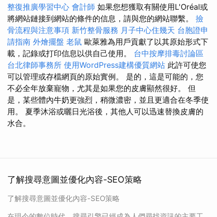
整復推廣學習中心
會計師
如果您想獲取有關使用L'Oréal或
將網站鏈接到網站的條件的信息，請與您的網站聯繫。
撿
骨流程與注意事項
新竹整骨服務
月子中心住幾天
台胞證申
請指南
外燴擺盤
老鼠
歐萊雅為用戶貢獻了以其原始形式下
載，記錄或打印信息以供自己使用。
台中按摩排毒討論區
台北律師事務所
使用WordPress建構優質網站
此許可使您
可以管理或存檔網頁的原始實例。 是的，這是可能的，您
不必全年放棄寵物，尤其是如果您的皮膚顯然很好。 但
是，某些體內牛奶更強烈，稍微濃密，並且更適合在冬季使
用。 夏季沐浴或曬日光浴後，其他人可以迅速替換皮膚的
水合。
了解搜尋意圖並優化內容-SEO策略
了解搜尋意圖並優化內容-SEO策略
在現今的數位時代，搜尋引擎已經成為人們尋找資訊的主要工