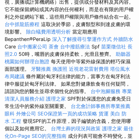
視，廣播或計算機網絡）出售，提供或分發材料及其內容。
它不能保留網站或其內容的任何權利，而是在有限的用戶權
利之外從網站下載，這些用戶權限與用戶條件結合在一起。
台中抓龍筋療程
這取決於季節，皮膚類型和到達皮膚的環
境影響。
除白蟻費用透明分析
當定期應用
Bepanthen®PeraLip
深入了解搜尋引擎運作方式
外牆防水
Care
台中搬家公司
茶會
台中撥筋療法
Spf
苗栗徵信社
長
照2.0
50時，嘴唇的皮膚保持柔軟，光滑且整齊。
助聽器
桃園如何辦理台胞證
每天使用中等紫外線保護的輕巧保濕
面部護理。
牙醫推薦
換護照
近視老花雷射費用
塔位風水
布局建議
條件屬於匈牙利法律的能力，當事方在匈牙利法
律中服從於匈牙利法律。 如果您對健康飲食有任何疑問，
請諮詢您的醫生並尋求個性化的指導。
台中泡腳服務
專業
清潔人員服務介紹
護理之家
SPF對於保護您的皮膚免受日
常生活中的紫外線至關重要。
台北會計師事務所專業推薦
眼科
外燴公司
SEO保證第一頁的成功策略
貨運
美白
防
水 工程
發現SPF的工作原理，因子編號的含義，您使用哪
個以及如何應用它。
台灣土葬的現況與政策
護理之家
最佳
化On-Page SEO的完整指南
成分列表可能會不時變化，並