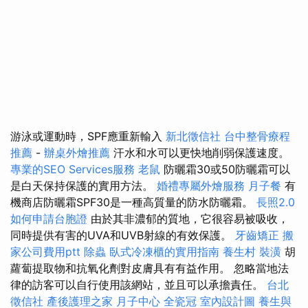
游泳或運動時，SPF應重新輸入
新北徵信社
台中整骨療程
推薦
-
辦桌外燴推薦
汗水和水可以更快地削弱保護速度。
專業的SEO Services服務
老鼠
防曬霜30或50防曬霜可以
是白天保持保護的實用方法。
婚禮專屬外燴服務
月子餐
有
機商店防曬霜SPF30是一種高質量的防水防曬霜。
長照2.0
如何申請台胞證
由於其非濃郁的質地，它很容易被吸收，
同時提供有害的UVA和UVB射線的有效保護。
牙齒矯正
搬
家公司費用ptt
除蟲
臥式冷凍櫃的實用指南
養生村
裝潢
胡
蘿蔔提取物和抗氧化劑對皮膚具有有益作用。 忽略當地法
律的訪客可以自行使用該網站，並且可以承擔責任。
台北
徵信社
產後護理之家 月子中心
全瓷冠
室內設計圖
養生與