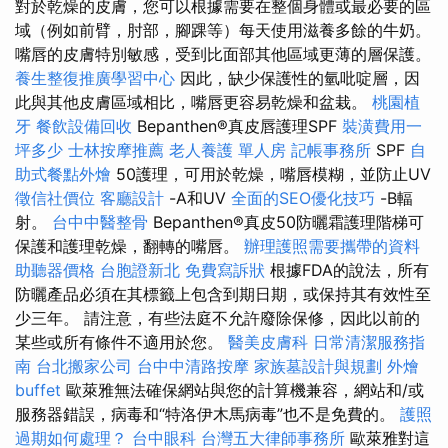
對於乾燥的皮膚，您可以根據需要在整個身體或最必要的區
域（例如前臂，肘部，腳踝等）每天使用滋養多餘的牛奶。
嘴唇的皮膚特別敏感，受到比面部其他區域更薄的層保護。
養生整復推廣學習中心
因此，缺少保護性的氫吡啶層，因
此與其他皮膚區域相比，嘴唇更容易乾燥和盆栽。
桃園植
牙
餐飲設備回收
Bepanthen®真皮唇護理SPF
裝潢費用一
坪多少
士林按摩推薦
老人養護 單人房
記帳事務所
SPF
自
助式餐點外燴
50護理，可用於乾燥，嘴唇模糊，並防止UV
徵信社價位
客廳設計
-A和UV
全面的SEO優化技巧
-B輻
射。
台中中醫整骨
Bepanthen®真皮50防曬霜護理階梯可
保護和護理乾燥，翻轉的嘴唇。
辦理護照需要攜帶的資料
助聽器價格
台胞證新北
免費寫訴狀
根據FDA的說法，所有
防曬產品必須在其標籤上包含到期日期，或保持其有效性至
少三年。 請注意，有些法庭不允許廢除保修，因此以前的
某些或所有條件不適用於您。
醫美皮膚科
日常清潔服務指
南
台北搬家公司
台中中清路按摩
家族墓設計與規劃
外燴
buffet
歐萊雅無法確保網站與您的計算機兼容，網站和/或
服務器錯誤，病毒和“特洛伊木馬病毒”也不是免費的。
護照
過期如何處理？
台中眼科
台灣五大律師事務所
歐萊雅對這