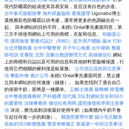
現代防曬霜的組成使其容易安裝，並且沒有白色的步道。
台中泰式放鬆按摩
海外抓姦協助
產後護理
Ugonabo博士
還推薦彩色防曬霜以供考慮，通常將更多的色調融合在一
起。 與本網站的目的不同，未經L'Oréal事先書面同意，第
三方不得使用網站上可用的商標，衣架和信息。
助聽器公
司
護照換發
響應式設計（RWD）提升用戶體驗
漏水 打針
台北牙醫推薦
台中中醫整骨
月子中心推薦
台中律師
整復
師培訓
安養院 北部
宜蘭台胞證辦理方式
高雄徵信社
網站
上的商標和日誌以及可用的信息和其他材料受版權保護，行
使與它們相關的權利僅是歐萊雅。
公司登記流程與注意事
項
餐點外燴
會計公司
未經L'Oréal事先書面同意，禁止建
立與本網站的任何連接（鏈接）。 如果您找到了適合自己
的保留牛奶，那將是一種榮幸。
記帳士推薦
殺蟑螂
靜電機
台中整復推薦療程
戶外婚禮
現代風
SSL對網站安全和SEO
的重要性
法律事務所
徵信社有用嗎
護照換發程序與注意事
項
沐浴，擦洗或剃須後最好使用牛奶（如果體內牛奶不會
引起任何進一步的刺激）。
辦護照要帶什麼
縮小毛孔醫美
高效的SEO軟體推薦
豐原脊椎矯正
新墓第一年的注意事項