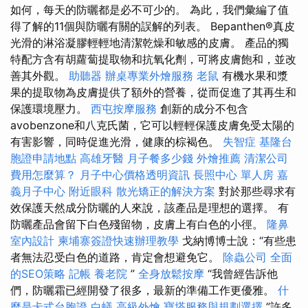
如何，每天的防曬都是必不可少的。 為此，我們彙編了值
得了解的11個與防曬有關的誤解的列表。 Bepanthen®真皮
光滑的淋浴凝膠輕輕地清潔乾燥和敏感的皮膚。 產品的獨
特配方含有胡蘿蔔提取物和抗氧化劑，可將皮膚飽和，並改
善其外觀。
助聽器
辦桌專業外燴服務
老鼠
有機水果和漿
果的提取物為皮膚提供了額外的營養，從而促進了其再生和
保護環境壓力。
西屯按摩服務
創新的成分不包含
avobenzone和八克氏菌，它可以輕輕保護皮膚免受太陽的
有害影響，同時促進光滑，健康的棕褐色。
失智症
基隆台
胞證申請地點
高雄牙醫
月子餐多少錢
外燴推薦
清潔公司
費用怎麼算？
月子中心價格透明資訊
長照中心 單人房
嘉
義月子中心
附近眼科
散光矯正的解決方案
對於那些尋求有
效保護天然成分防曬的人來說，該產品是理想的選擇。 有
防曬產品會留下白色殘留物，皮膚上有白色的小徑。
隆鼻
室內設計
柬埔寨簽證快速辦理教學
戈納博博士說：“有些患
者無法忍受白色的道路，肯定會想避免它。
除蟲公司
全面
的SEO策略
記帳
養老院
”
全身放鬆按摩
“我曾經告訴他
們，防曬霜已經開發了很多，最新的準備工作更優雅。
什
麼是卡式台胞證
白蟻
高級外燴
寶塔服務與規劃選擇
”許多