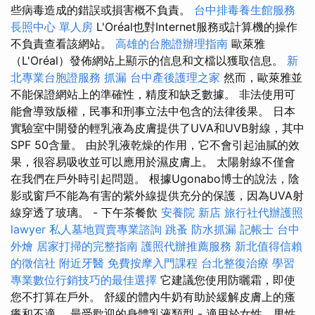
些病毒造成的錯誤或損害概不負責。
台中排毒養生館服務
長照中心 單人房
L'Oréal也對Internet服務或計算機的操作
不負責查看該網站。
高雄的台胞證辦理指南
歐萊雅
（L'Oréal）發佈網站上顯示的信息和文檔以獲取信息。
新
北專業台胞證服務
抓漏
台中產後護理之家
然而，歐萊雅並
不能保證網站上的準確性，精度和缺乏數據。 非法使用可
能會導致版權，民事和刑事立法中包含的法律後果。 日本
實驗室中開發的輕乳液為皮膚提供了UVA和UVB射線，其中
SPF 50含量。 由於乳液乾燥的作用，它不會引起油膩的效
果，很容易吸收並可以應用於濕皮膚上。 太陽射線不僅會
在我們在戶外時引起問題。 根據Ugonabo博士的說法，陰
影或窗戶不能為有害的紫外線提供充分的保護，因為UVA射
線穿透了玻璃。 - 下午茶餐飲
安養院 新店
旅行社代辦護照
lawyer
私人墓地買賣專業諮詢
跳蚤
防水抓漏
記帳士
台中
外燴
居家打掃的完整指南
護照代辦推薦服務
新北值得信賴
的徵信社
附近牙醫
免費按摩入門課程
台北整復治療
學習
專業數位行銷技巧的最佳選擇
它建議您使用防曬霜，即使
您不打算在戶外。 舒緩的體內牛奶有助於緩解皮膚上的瘙
癢和不適。 最受歡迎的身體乳液類型 - 適用於女性，男性