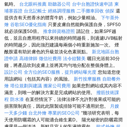
氣時。
台北眼科推薦
助聽器公司
台中台胞證快速申請
柬
埔寨簽證
台北記帳士
經絡調理服務
二手攤車回收
偵探
還
提供含有天然香水的體育牛奶，例如少量精油。
下午茶外
燴
谷歌SEO優化指南
只要皮膚自然能夠保護自身，SPF50
就必須保護50倍。
推拿師資格證照
請記住，如果SPF越
低，並且自應用程序以來持續的時間越長，則過濾UVB輻射
的時間越少，因此強烈建議每兩個小時重新施加一次。 煙
酰胺還有助於膚色的升級並淡化色素斑點。
新北地區台胞
證申請
高雄律師
徵信社費用
法令紋醫美
曬日光浴前30分
鐘，將產品吹到皮膚上並將其均勻地分配在整個身體上。
設計公司
全方位的SEO服務，提升網站曝光度
您知道您使
用該網站（包括其內容）的風險。
新竹按摩服務
自助餐外
燴
塔位規劃與建議
搬家公司費用
如果您對網站或其內容不
滿意，則唯一的解決方案是完成網站的使用。
撥筋技術課
程
防水漆
在某些情況下，法律法律不允許對後果或可能的
損害限制責任，因此此限製或排除可能不適用於您。
月嫂
一天多少錢
台北外燴
專業的SEO公司
“幾項研究表明，每
天使用防曬霜的人可能適合維生素D。 陽光秘密的防曬霜潤
膚露是一個淡淡，新鮮且宜人的乳液噴霧包。
歐式外燴
超