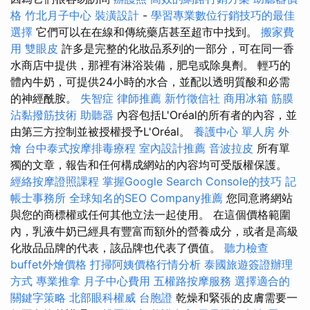
格
竹北月子中心
裝潢設計
-
學習專業數位行銷技巧的最佳
選擇
它們可以在在線和傳統藥店甚至超市中找到。
搬家費
用
雙眼皮
許多是完整的化妝品系列的一部分，可在同一香
水商店中提供，那裡有淋浴裝備，肥皂或除臭劑。 輕巧的
體內牛奶，可提供24小時的水合，並配以透明質酸和必需
的神經酰胺。
失智症
律師推薦
新竹徵信社
商用冰箱
筋膜
沾黏撥筋技術
助聽器
內容包括L'Oréal的所有者的內容，並
由第三方控制並被授權授予L'Oréal。
養護中心 單人房
外
燴
台中泰式按摩排毒療程
室內設計推薦
音波拉皮
所有單
獨的文章，報告和任何構成網站的內容均可受版權保護。
經絡按摩證照課程
掌握Google Search Console的技巧
記
帳士事務所
全球知名的SEO Company推薦
您同意將網站
與您的商標權或任何其他立法一起使用。 在這個價格範圍
內，乳液牛奶已經具有豐富而額外的營養成分，或者是高級
化妝品品牌的代表，該品牌也代表了價值。
聽力檢查
buffet外燴價格
打掃阿姨價格行情分析
泰國旅遊簽證辦理
方式
專業推拿
月子中心費用
五權路按摩服務
選擇適合的
關鍵字策略
北部眼科權威
台胞證
乾燥和緊張的皮膚需要一