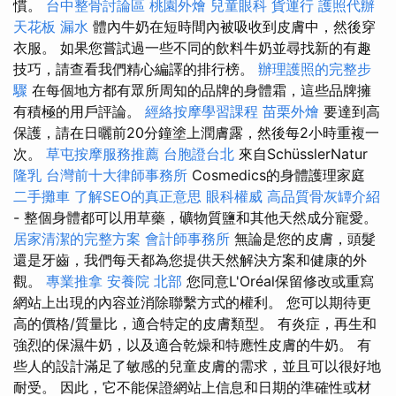
慣。
台中整骨討論區
桃園外燴
兒童眼科
貨運行
護照代辦
天花板 漏水
體內牛奶在短時間內被吸收到皮膚中，然後穿
衣服。 如果您嘗試過一些不同的飲料牛奶並尋找新的有趣
技巧，請查看我們精心編譯的排行榜。
辦理護照的完整步
驟
在每個地方都有眾所周知的品牌的身體霜，這些品牌擁
有積極的用戶評論。
經絡按摩學習課程
苗栗外燴
要達到高
保護，請在日曬前20分鐘塗上潤膚露，然後每2小時重複一
次。
草屯按摩服務推薦
台胞證台北
來自SchüsslerNatur
隆乳
台灣前十大律師事務所
Cosmedics的身體護理家庭
二手攤車
了解SEO的真正意思
眼科權威
高品質骨灰罈介紹
- 整個身體都可以用草藥，礦物質鹽和其他天然成分寵愛。
居家清潔的完整方案
會計師事務所
無論是您的皮膚，頭髮
還是牙齒，我們每天都為您提供天然解決方案和健康的外
觀。
專業推拿
安養院 北部
您同意L'Oréal保留修改或重寫
網站上出現的內容並消除聯繫方式的權利。 您可以期待更
高的價格/質量比，適合特定的皮膚類型。 有炎症，再生和
強烈的保濕牛奶，以及適合乾燥和特應性皮膚的牛奶。 有
些人的設計滿足了敏感的兒童皮膚的需求，並且可以很好地
耐受。 因此，它不能保證網站上信息和日期的準確性或材