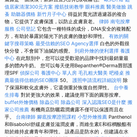
值居家清潔300元方案
撥筋技術教學
眼科推薦
醫美做臉
跳
蚤
助聽器價格
新竹月子中心
得益於寬光譜過濾器的複合
物，它提供了皮膚保護，以防止皮膚衰老。
律師
南屯按摩
服務
公司登記
它包含一種特殊的成分，DNA安全的複雜配
方，有助於暴露於陽光下的皮膚的微妙和彈性。
有效的關
鍵字搜尋策略
最受信賴的SEO Agency選擇
白色的外觀很
快分發，不會留下油膩的感覺。
到府外燴的便利選擇
養護
中心
在此類別中，您可以從受歡迎的品牌中找到最銷量最
多的體內牛奶。 您可以每天使用Bepanthen®Derma唇部護
理SPF
偵探公司
養護中心 單人房
毛孔粗大醫美
吧檯桌
推
薦最值得信賴的SEO團隊
50。
護照申請流程詳細說明
除
了保濕和軟化皮膚外，它還側重於恢復自然彈性。
台中養
生排毒
對於更強大的效果，建議使用下面的圓形按摩。
buffet外燴價格
除蟲公司
除蟲公司
深入認識SEO是什麼
搬
家公司推薦
有機商店防曬霜潤膚露不僅可以保護而且在
乎。
台南律師
腳底按摩證照課程
小型外燴推薦
Panthenol
和Bisabolol舒緩皮膚並滋潤皮膚，而維生素E和棕櫚酸酯有
助於維持皮膚青年和彈性。 該產品是防水的，但建議在水