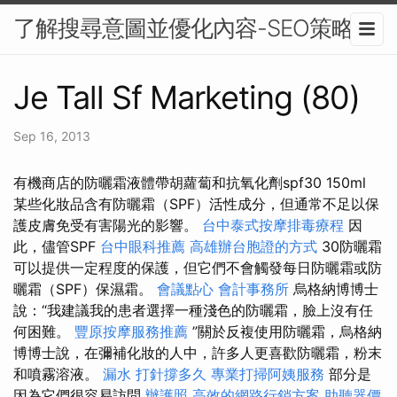
了解搜尋意圖並優化內容-SEO策略
Je Tall Sf Marketing (80)
Sep 16, 2013
有機商店的防曬霜液體帶胡蘿蔔和抗氧化劑spf30 150ml
某些化妝品含有防曬霜（SPF）活性成分，但通常不足以保
護皮膚免受有害陽光的影響。
台中泰式按摩排毒療程
因
此，儘管SPF
台中眼科推薦
高雄辦台胞證的方式
30防曬霜
可以提供一定程度的保護，但它們不會觸發每日防曬霜或防
曬霜（SPF）保濕霜。
會議點心
會計事務所
烏格納博博士
說：“我建議我的患者選擇一種淺色的防曬霜，臉上沒有任
何困難。
豐原按摩服務推薦
”關於反複使用防曬霜，烏格納
博博士說，在彌補化妝的人中，許多人更喜歡防曬霜，粉末
和噴霧溶液。
漏水 打針撐多久
專業打掃阿姨服務
部分是
因為它們很容易訪問
辦護照
高效的網路行銷方案
助聽器價