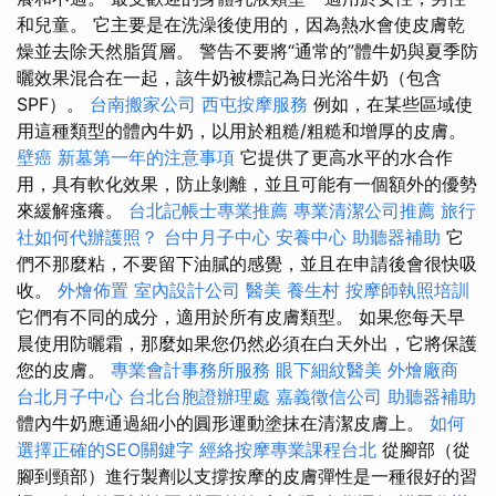
和兒童。 它主要是在洗澡後使用的，因為熱水會使皮膚乾
燥並去除天然脂質層。 警告不要將“通常的”體牛奶與夏季防
曬效果混合在一起，該牛奶被標記為日光浴牛奶（包含
SPF）。
台南搬家公司
西屯按摩服務
例如，在某些區域使
用這種類型的體內牛奶，以用於粗糙/粗糙和增厚的皮膚。
壁癌
新墓第一年的注意事項
它提供了更高水平的水合作
用，具有軟化效果，防止剝離，並且可能有一個額外的優勢
來緩解瘙癢。
台北記帳士專業推薦
專業清潔公司推薦
旅行
社如何代辦護照？
台中月子中心
安養中心
助聽器補助
它
們不那麼粘，不要留下油膩的感覺，並且在申請後會很快吸
收。
外燴佈置
室內設計公司
醫美
養生村
按摩師執照培訓
它們有不同的成分，適用於所有皮膚類型。 如果您每天早
晨使用防曬霜，那麼如果您仍然必須在白天外出，它將保護
您的皮膚。
專業會計事務所服務
眼下細紋醫美
外燴廠商
台北月子中心
台北台胞證辦理處
嘉義徵信公司
助聽器補助
體內牛奶應通過細小的圓形運動塗抹在清潔皮膚上。
如何
選擇正確的SEO關鍵字
經絡按摩專業課程台北
從腳部（從
腳到頸部）進行製劑以支撐按摩的皮膚彈性是一種很好的習