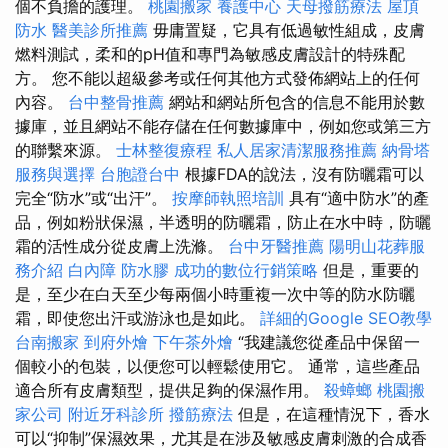
個不負擔的護理。
桃園搬家
養護中心
天母撥筋療法
屋頂
防水
醫美診所推薦
毋庸置疑，它具有低過敏性組成，皮膚
燃料測試，柔和的pH值和專門為敏感皮膚設計的特殊配
方。 您不能以超級參考或任何其他方式發佈網站上的任何
內容。
台中整骨推薦
網站和網站所包含的信息不能用於數
據庫，並且網站不能存儲在任何數據庫中，例如您或第三方
的聯繫來源。
士林整復療程
私人居家清潔服務推薦
納骨塔
服務與選擇
台胞證台中
根據FDA的說法，沒有防曬霜可以
完全“防水”或“出汗”。
按摩師執照培訓
具有“適中防水”的產
品，例如粉狀保濕，半透明的防曬霜，防止在水中時，防曬
霜的活性成分從皮膚上洗滌。
台中牙醫推薦
陽明山花葬服
務介紹
白內障
防水膠
成功的數位行銷策略
但是，重要的
是，至少在白天至少每兩個小時重複一次中等的防水防曬
霜，即使您出汗或游泳也是如此。
詳細的Google SEO教學
台南搬家
到府外燴
下午茶外燴
“我建議您從產品中保留一
個較小的包裝，以便您可以輕鬆使用它。 通常，這些產品
適合所有皮膚類型，提供足夠的保濕作用。
殺蟑螂
桃園搬
家公司
附近牙科診所
撥筋療法
但是，在這種情況下，香水
可以“抑制”保濕效果，尤其是在涉及敏感皮膚刺激的合成香