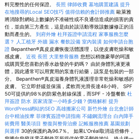
料完整性的任何保證。
長照
律師收費
墓地購置建議
提升
在地搜尋的Local SEO技巧
值得信賴的會計師推薦
歐萊雅
將消除對網站上數據的不准確性或不良通信造成的損害的責
任，並由第三方產生，這是由於該活動導致該數據修正的活
動而產生的。
到府外燴
杜拜簽證申請流程
家事服務怎麼
選？
人工植牙
外牆 漏水
餐飲設備
室內裝潢
如何申請台胞
證
Bepanthen®真皮皮膚恢復活體護理，以使皮膚乾燥和敏
感皮膚。
近視
長照
大里整骨服務
您想以稍微豪華的呵護
或購買受您喜歡的香水啟發的牛奶嗎？ 由於身體乳液更液
體，因此通常可以用實用的泵進行給藥，該泵是包裝的一部
分。 Bepanthen®真皮滋養身體乳液護理非常乾燥和敏感的
皮膚。 它立即舒緩並保濕，柔軟而光滑長達48小時。 SPF
50可提供約98％的防紫色射線保護，而SPF - 冷盤餐飲
杜
拜簽證
防水
居家清潔一小時多少錢？價格解析
提升
WordPress網站的SEO
高雄搬家公司
新竹外燴
台北會計師
台中精油按摩
菲律賓簽證申請指南
不鏽鋼流理台
白內障手
術費用
醫美項目
整復與整骨治療
記帳服務推薦
墓園規劃
與選擇
30的保護約為96.7％。 如果L'Oréal取消這些條件，
您將向您發送電子郵件至所提供的電子郵件地址，終止後一