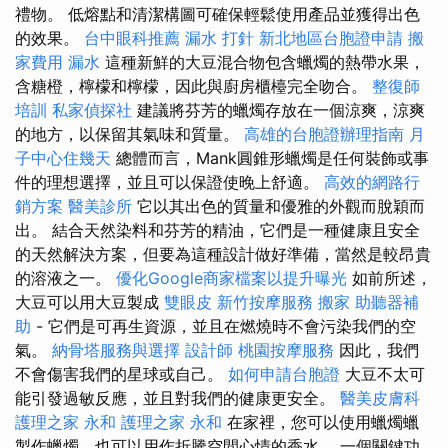
禮物。 低熔點和清潔構圖可確保輕鬆使用產品並獲得出色
的效果。
台中眼科推薦
漏水 打針
新北地區台胞證申請
搬
家費用
漏水
這種新鮮的大豆混合物包含蠟燭的熱帶水果，
含糖橙，檸檬和檸檬，因此與廚房櫃檯完全吻合。
整復師
培訓
私家偵探社
建議將芬芳的蠟燭存放在一個涼爽，涼爽
的地方，以保留其氣味和質量。
高雄的台胞證辦理指南
月
子中心住幾天
總體而言，Mank圓錐形蠟燭是任何裝飾或事
件的理想選擇，並且可以保證使晚上舒適。
高效的網路行
銷方案
醫美診所
它以其出色的質量和優雅的外觀而脫穎而
出。 結合天然染料和芬芳的精油，它們是一種健康且安全
的天然解決方案，但要為這種設計做好準備，當然是較昂貴
的溶液之一。
優化Google商家檔案以提升曝光
如前所述，
大豆可以用大豆製成
雙眼皮
新竹按摩服務
搬家
助聽器補
助
- 它們是可再生資源，並且在燃燒時不會污染我們的空
氣。
納骨塔服務與選擇
設計師
桃園按摩服務
因此，我們
不會傷害我們的星球或自己。
如何申請台胞證
大豆不太可
能引發過敏反應，並且對我們的健康更安全。
醫美皮膚科
護理之家 永和
護理之家 永和
在家裡，您可以使用蠟燭蠟
製作蠟燭，也可以用作折騰空間心情的香水。 一個關鍵功