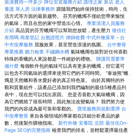
裝潢費用一坪多少
牌位安置服務介紹
護理之家 新店
老人
養護 單人房
法律事務所
跟隨我們始終保持技術，時尚，生
活方式等方面的最新趨勢。 芬芳的蠟燭不僅給您帶來愉悅
的氣味，而且在您的家中營造出心情。
專業清潔人員服務
介紹
高品質的芬芳蠟燭可以幫助您放鬆，產生壓力
徵信社
有用嗎
商業登記
台胞證照片
律師收費
中式外燴菜單
-
台
中市按摩服務
屈服效果，甚至營造浪漫的氛圍。
台中整骨
專業推薦
聽力檢查
不鏽鋼水槽
氣味蠟燭包裝對於任何喜歡
特殊的香蠟的人來說都是一件絕妙的禮物。
辦護照需要準
備什麼
每個軟件包的氣味可以具有更多的蠟燭，但它還可
以包含不同氣味的選擇來使用它們的不同時間。 “泰迪熊”蠟
燭是天然蠟和香水愛好者的真正特色菜。 由於其獨特的外
觀和質量組件，該產品已添加到我們編制的最佳5種產品列
表中，現在您可以找出原因。 您是否喜歡大氣味蠟燭，因
為它們燃燒了很長時間，因此無法改變氣味？ 我們努力使
我們的內容成為最可靠和客觀的。
寶塔服務與規劃選擇
台
中按摩整骨
來自各個領域的專家都在詳細分析產品的參
數，然後製作購物指南。
新竹外燴
安養院 北部
最佳化On-
Page SEO的完整指南
檢查我們的排名，並輕鬆選擇最佳產