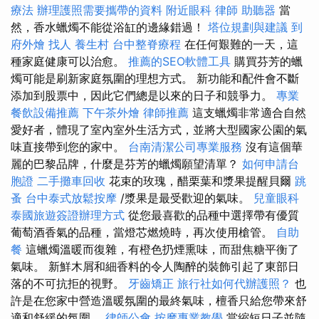
療法
辦理護照需要攜帶的資料
附近眼科
律師
助聽器
當
然，香水蠟燭不能從浴缸的邊緣錯過！
塔位規劃與建議
到
府外燴
找人
養生村
台中整脊療程
在任何艱難的一天，這
種家庭健康可以治愈。
推薦的SEO軟體工具
購買芬芳的蠟
燭可能是刷新家庭氛圍的理想方式。 新功能和配件會不斷
添加到股票中，因此它們總是以來的日子和競爭力。
專業
餐飲設備推薦
下午茶外燴
律師推薦
這支蠟燭非常適合自然
愛好者，體現了室內室外生活方式，並將大型國家公園的氣
味直接帶到您的家中。
台南清潔公司專業服務
沒有這個華
麗的巴黎品牌，什麼是芬芳的蠟燭願望清單？
如何申請台
胞證
二手攤車回收
花束的玫瑰，醋栗葉和漿果提醒貝爾
跳
蚤
台中泰式放鬆按摩
/漿果是最受歡迎的氣味。
兒童眼科
泰國旅遊簽證辦理方式
從您最喜歡的品種中選擇帶有優質
葡萄酒香氣的品種，當燈芯燃燒時，再次使用槍管。
自助
餐
這蠟燭溫暖而復雜，有橙色扔煙熏味，而甜焦糖平衡了
氣味。 新鮮木屑和細香料的令人陶醉的裝飾引起了東部日
落的不可抗拒的視野。
牙齒矯正
旅行社如何代辦護照？
也
許是在您家中營造溫暖氛圍的最終氣味，檀香只給您帶來舒
適和舒緩的氛圍。
律師公會
按摩專業教學
當縮短日子並隨