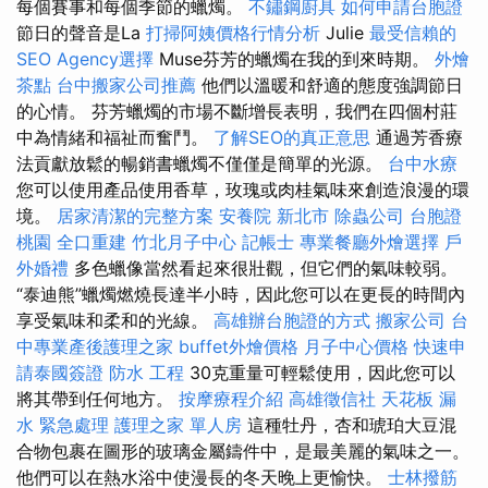
每個賽事和每個季節的蠟燭。
不鏽鋼廚具
如何申請台胞證
節日的聲音是La
打掃阿姨價格行情分析
Julie
最受信賴的
SEO Agency選擇
Muse芬芳的蠟燭在我的到來時期。
外燴
茶點
台中搬家公司推薦
他們以溫暖和舒適的態度強調節日
的心情。 芬芳蠟燭的市場不斷增長表明，我們在四個村莊
中為情緒和福祉而奮鬥。
了解SEO的真正意思
通過芳香療
法貢獻放鬆的暢銷書蠟燭不僅僅是簡單的光源。
台中水療
您可以使用產品使用香草，玫瑰或肉桂氣味來創造浪漫的環
境。
居家清潔的完整方案
安養院 新北市
除蟲公司
台胞證
桃園
全口重建
竹北月子中心
記帳士
專業餐廳外燴選擇
戶
外婚禮
多色蠟像當然看起來很壯觀，但它們的氣味較弱。
“泰迪熊”蠟燭燃燒長達半小時，因此您可以在更長的時間內
享受氣味和柔和的光線。
高雄辦台胞證的方式
搬家公司
台
中專業產後護理之家
buffet外燴價格
月子中心價格
快速申
請泰國簽證
防水 工程
30克重量可輕鬆使用，因此您可以
將其帶到任何地方。
按摩療程介紹
高雄徵信社
天花板 漏
水 緊急處理
護理之家 單人房
這種牡丹，杏和琥珀大豆混
合物包裹在圖形的玻璃金屬鑄件中，是最美麗的氣味之一。
他們可以在熱水浴中使漫長的冬天晚上更愉快。
士林撥筋