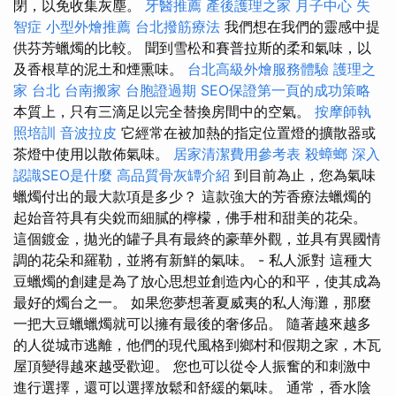
閉，以免收集灰塵。
牙醫推薦
產後護理之家 月子中心
失
智症
小型外燴推薦
台北撥筋療法
我們想在我們的靈感中提
供芬芳蠟燭的比較。 聞到雪松和賽普拉斯的柔和氣味，以
及香根草的泥土和煙熏味。
台北高級外燴服務體驗
護理之
家 台北
台南搬家
台胞證過期
SEO保證第一頁的成功策略
本質上，只有三滴足以完全替換房間中的空氣。
按摩師執
照培訓
音波拉皮
它經常在被加熱的指定位置燈的擴散器或
茶燈中使用以散佈氣味。
居家清潔費用參考表
殺蟑螂
深入
認識SEO是什麼
高品質骨灰罈介紹
到目前為止，您為氣味
蠟燭付出的最大款項是多少？ 這款強大的芳香​​療法蠟燭的
起始音符具有尖銳而細膩的檸檬，佛手柑和甜美的花朵。
這個鍍金，拋光的罐子具有最終的豪華外觀，並具有異國情
調的花朵和羅勒，並將有新鮮的氣味。 - 私人派對 這種大
豆蠟燭的創建是為了放心思想並創造內心的和平，使其成為
最好的燭台之一。 如果您夢想著夏威夷的私人海灘，那麼
一把大豆蠟蠟燭就可以擁有最後的奢侈品。 隨著越來越多
的人從城市逃離，他們的現代風格到鄉村和假期之家，木瓦
屋頂變得越來越受歡迎。 您也可以從令人振奮的和刺激中
進行選擇，還可以選擇放鬆和舒緩的氣味。 通常，香水陰