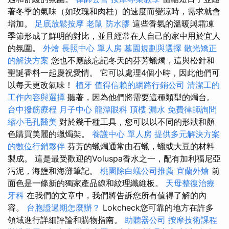
著冬季的氣味（如玫瑰和肉桂）的速度而變涼時，需求就會
增加。
足底放鬆按摩
老鼠
防水膠
這些香氣的溫暖與霜凍
季節形成了鮮明的對比，並且經常在人自己的家中用於宜人
的氛圍。
外燴
長照中心 單人房
墓園規劃與選擇
散光矯正
的解決方案
您也不應該忘記冬天的芬芳蠟燭，這與松針和
聖誕香料一起慶祝愛情。 它可以處理4個小時，因此他們可
以每天更改氣味！
植牙
值得信賴的網路行銷公司
清潔工的
工作內容與選擇
聽著，因為他們將需要這種類型的燭台。
台中撥筋療程
月子中心
龍潭眼科
頂樓 漏水
免費律師詢問
縮小毛孔醫美
對於幾千種工具，您可以以不同的形狀和顏
色購買美麗的蠟燭架。
養護中心 單人房
提供多元解決方案
的數位行銷夥伴
芬芳的蠟燭通常由石蠟，蠟或大豆的材料
製成。 這是最受歡迎的Voluspa香水之一，配有加利福尼亞
污泥，海鹽和海灘筆記。
桃園除白蟻公司推薦
宜蘭外燴
前
面色是一條新的獨家產品線和紋理纖維板。
天母整復治療
牙科
在我們的文章中，我們將告訴您所有值得了解的內
容。
台胞證過期怎麼辦？
Lokcheck您可靠的地方在許多
領域進行詳細評論和購物指南。
助聽器公司
按摩技術課程