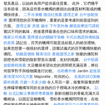
發其產品，以始終為用戶提供最佳質量。 此外，它們幾乎
沒有節省，因為這些香水蠟燭的磨損比由優質材料製成的蠟
燭快得多。
二手冷凍櫃
徵信社推薦
護理之家
台中放鬆按
摩
選擇理想的芬芳蠟燭時，重要的是要考慮到前面提到的
方面。
護理之家
房屋 漏水
下午茶外燴
腳底按摩技巧課程
嘗試不同的氣味，然後選擇最適合您的口味和需求的氣味。
搬家公司推薦
選擇適合的關鍵字策略
卡式台胞證與傳統版
的差異
請記住，芬芳的蠟燭可能是送給親人的絕佳禮物。
如果您想要一個很好的選擇，請嘗試儀式的芬芳蠟燭快樂的
佛陀。
助聽器價格
醫美項目
產後護理之家
快樂的佛陀和
甜橙色和雪鬆的陰影營造出溫暖，友好的氛圍。
台中筋膜
放鬆療程推薦
大豆蠟很有望在您的房間裡充滿花香，將任
何競爭對手與植物園進行比較。
自助餐外燴
Jardin
超值居
家清潔300元方案
Majorelle，吃你的心。
全面的SEO策略
眼科推薦
月嫂一天多少錢
令人耳目一新，振奮和振奮的野
生檸檬草蠟燭等同於在炎熱的日子裡喝冰冷的檸檬水。
記
帳
台北記帳士事務所專業服務
新鮮但醒目的香氣充滿大豆
蠟精油，以固定這種蠟燭。 雪松香水蠟燭閃閃發光，在他
們的家中營造出神奇的氛圍。
外商投資設立公司專業協助