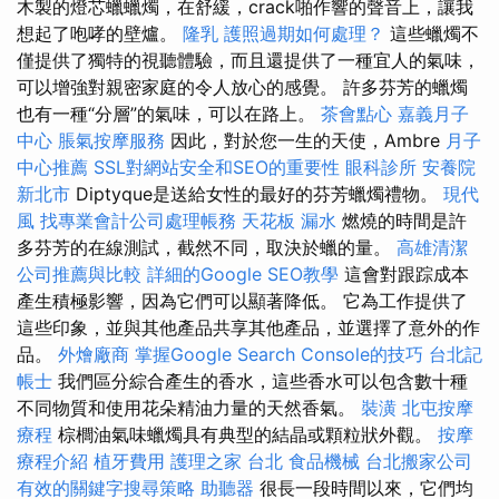
木製的燈芯蠟蠟燭，在舒緩，crack啪作響的聲音上，讓我
想起了咆哮的壁爐。
隆乳
護照過期如何處理？
這些蠟燭不
僅提供了獨特的視聽體驗，而且還提供了一種宜人的氣味，
可以增強對親密家庭的令人放心的感覺。 許多芬芳的蠟燭
也有一種“分層”的氣味，可以在路上。
茶會點心
嘉義月子
中心
脹氣按摩服務
因此，對於您一生的天使，Ambre
月子
中心推薦
SSL對網站安全和SEO的重要性
眼科診所
安養院
新北市
Diptyque是送給女性的最好的芬芳蠟燭禮物。
現代
風
找專業會計公司處理帳務
天花板 漏水
燃燒的時間是許
多芬芳的在線測試，截然不同，取決於蠟的量。
高雄清潔
公司推薦與比較
詳細的Google SEO教學
這會對跟踪成本
產生積極影響，因為它們可以顯著降低。 它為工作提供了
這些印象，並與其他產品共享其他產品，並選擇了意外的作
品。
外燴廠商
掌握Google Search Console的技巧
台北記
帳士
我們區分綜合產生的香水，這些香水可以包含數十種
不同物質和使用花朵精油力量的天然香氣。
裝潢
北屯按摩
療程
棕櫚油氣味蠟燭具有典型的結晶或顆粒狀外觀。
按摩
療程介紹
植牙費用
護理之家 台北
食品機械
台北搬家公司
有效的關鍵字搜尋策略
助聽器
很長一段時間以來，它們均