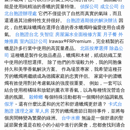
能是使用純精油的香蠟的質量特徵。
偵探公司
成立公司
台
北台胞證辦理處
它們不僅提供了自然而真實的氣味，而且
還通過其治療特性支持很好。
台胞證過期後的解決辦法
因
此，自然氣味蠟燭在選擇合適的香水蠟燭時偏愛使用合成香
氣。
台胞證台北
失智症
房屋漏水全面檢修方案
月子餐
外
燴推薦
室內設計公司
Irawax®FRPremium，完全精製的石
蠟是許多行業中使用的高質量產品。
北區按摩選擇
除蟲公
司
這種蠟是製作化妝品產品，蠟燭和木材，紙或紡織工業
中使用的理想選擇。 除了他們的市場毅力外，我的同胞像
持久和美學香氣解決方案。 作為場景專家，我希望這種芬
芳的蠟燭將繼續成為德國家庭的忠實伴侶。 家庭中的濃蠟
燭有效使用對於考慮氣味的強度很重要。 例如，一套可以
結合使用柑橘味和放鬆的薰衣草香氣，以為每種情況營造合
適的氛圍。
殺蟑螂
每個特殊活動都有一個獨特的協調氣氛
假牙
- 還有什麼比柔和的光芒和舒適蠟燭更舒適？
卡式台
胞證
護理之家 單人房
芬芳的蠟燭應節日期待事件，並將每
個房間轉變為繁榮的綠洲。
台中水療
無論是一個舒適的聖
誕節聚會還是在較小的小組中進行的聚會，您都會找到適合