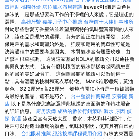
器補助
桃園外燴
塔位風水布局建議
Irawax®fr蠟是白色且
無味的，是那些想要為工作的干淨蠟的人來說，它是理想的
選擇。
高雄牙醫
嘉義月子中心推薦
台灣前十大律師事務所
對於那些熱愛芳香療法並希望用獨特的氣味豐富家園的人來
說，該產品是理想的選擇。 芬芳的油正在持續開發，以確
保用戶的需求和期望始終是。 強度和應用的簡單性可能是
決策過程中的重要考慮因素。 木質氣味含有煙熏玫瑰，由
煙熏香根草強調。 通過這家基於NOLA的蠟燭公司以通往新
奧爾良的方式。 沒有什麼比懷舊的氣味那樣喚起閱讀您喜
歡的書的美好回憶了。 這個圖書館的蠟燭可以做到這一
點，具有溫暖的桉樹和薰衣草特徵。 Mank錐形蠟燭，黃油
顏色，Ø2.2厘米x高28厘米，燃燒時間10小時是一種被歸類
為最好的產品，這不是巧合。
台中整復推薦療程
安養院 新
店
以下是為什麼您應該選擇此蠟燭的桌面裝飾和特殊場合
的詳細信息。
廚房設備
成功的數位行銷策略
漏水 原因
偵
探
貨運
該產品含有天然大豆，香水，木芯和其他配件，使
用戶可以創造出蠟燭的顏色，氣味和形狀，使其具有自己的
口味。
台北眼科推薦
經絡按摩課程費用介紹
特殊的東西是