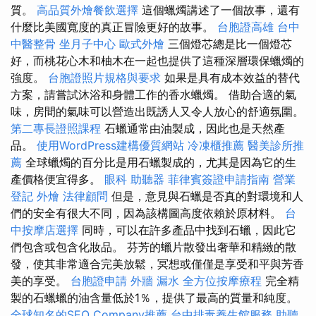
質。
高品質外燴餐飲選擇
這個蠟燭講述了一個故事，還有
什麼比美國寬度的真正冒險更好的故事。
台胞證高雄
台中
中醫整骨
坐月子中心
歐式外燴
三個燈芯總是比一個燈芯
好，而桃花心木和柚木在一起也提供了這種深層環保蠟燭的
強度。
台胞證照片規格與要求
如果是具有成本效益的替代
方案，請嘗試沐浴和身體工作的香水蠟燭。 借助合適的氣
味，房間的氣味可以營造出既誘人又令人放心的舒適氛圍。
第二專長證照課程
石蠟通常由油製成，因此也是天然產
品。
使用WordPress建構優質網站
冷凍櫃推薦
醫美診所推
薦
全球蠟燭的百分比是用石蠟製成的，尤其是因為它的生
產價格便宜得多。
眼科
助聽器
菲律賓簽證申請指南
營業
登記
外燴
法律顧問
但是，意見與石蠟是否真的對環境和人
們的安全有很大不同，因為該構圖高度依賴於原材料。
台
中按摩店選擇
同時，可以在許多產品中找到石蠟，因此它
們包含或包含化妝品。 芬芳的蠟片散發出奢華和精緻的散
發，使其非常適合完美放鬆，冥想或僅僅是享受和平與芳香
美的享受。
台胞證申請
外牆 漏水
全方位按摩療程
完全精
製的石蠟蠟的油含量低於1％，提供了最高的質量和純度。
全球知名的SEO Company推薦
台中排毒養生館服務
助聽