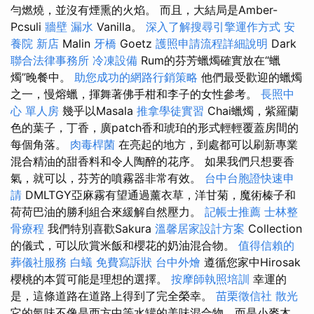
勻燃燒，並沒有煙熏的火焰。 而且，大結局是Amber-
Pcsuli
牆壁 漏水
Vanilla。
深入了解搜尋引擎運作方式
安
養院 新店
Malin
牙橋
Goetz
護照申請流程詳細說明
Dark
聯合法律事務所
冷凍設備
Rum的芬芳蠟燭確實放在“蠟
燭”晚餐中。
助您成功的網路行銷策略
他們最受歡迎的蠟燭
之一，慢熔蠟，揮舞著佛手柑和李子的女性參考。
長照中
心 單人房
幾乎以Masala
推拿學徒實習
Chai蠟燭，紫羅蘭
色的葉子，丁香，廣patch香和琥珀的形式輕輕覆蓋房間的
每個角落。
肉毒桿菌
在亮起的地方，到處都可以刷新專業
混合精油的甜香料和令人陶醉的花序。 如果我們只想要香
氣，就可以，芬芳的噴霧器非常有效。
台中台胞證快速申
請
DMLTGY亞麻霧有望通過薰衣草，洋甘菊，魔術榛子和
荷荷巴油的勝利組合來緩解自然壓力。
記帳士推薦
士林整
骨療程
我們特別喜歡Sakura
溫馨居家設計方案
Collection
的儀式，可以欣賞米飯和櫻花的奶油混合物。
值得信賴的
葬儀社服務
白蟻
免費寫訴狀
台中外燴
遵循您家中Hirosak
櫻桃的本質可能是理想的選擇。
按摩師執照培訓
幸運的
是，這條道路在道路上得到了完全榮幸。
苗栗徵信社
散光
它的氣味不像是西方中等水罐的美味混合物，而是小麥木