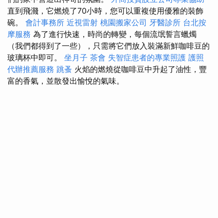
直到飛濺，它燃燒了70小時，您可以重複使用優雅的裝飾
碗。
會計事務所
近視雷射
桃園搬家公司
牙醫診所
台北按
摩服務
為了進行快速，時尚的轉變，每個流氓誓言蠟燭
（我們都得到了一些），只需將它們放入裝滿新鮮咖啡豆的
玻璃杯中即可。
坐月子
茶會
失智症患者的專業照護
護照
代辦推薦服務
跳蚤
火焰的燃燒從咖啡豆中升起了油性，豐
富的香氣，並散發出愉悅的氣味。