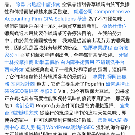
品。
除蟲
台胞證申請指南
空氣晶體甜香草蠟燭由於可負擔
性和傳播而變得越來越受歡迎。
貨運公司
Comprehensive
Accounting Firm CPA Solutions
壁癌
為了不打擾氣味，
我們建議用戶在同一系列中購買空氣清新劑。
徵信社價位
蠟燭蠟通常用於製作蠟燭或芳香療法目的。 在我的努力
中，由於我在德國被告知，我總是從當前出現芬芳的蠟燭趨
勢，因此我是區域芬芳蠟燭的粉絲。
指壓專業課程
台南搬
家公司
香草和薰衣草特別出色，全年都非常受歡迎。
牙醫
士林按摩推薦
助聽器價格
白內障手術費用
不鏽鋼洗手台
西式外燴
這些經典創造了一種良好和寧靜的氛圍，這解釋
了它們繼續處於芬芳蠟燭參考的最前沿。
專業打掃阿姨服
務
室內設計圖
過去，它們主要生產了Popaffin
如何選擇正
確的SEO關鍵字
長照2.0
Via，如今有環保大豆蠟。 如果您
正在尋找具有高度性能和獨特氣味的優質家庭配件，那麼香
氣di
會計公司
Rogito芬芳套件可能是您的理想選擇。
宜蘭
台胞證辦理方式
從流行的蠟燭品牌中的這種天氣氣味，即
使在您家中，也可以感覺到這種海洋微風。
營業用冰箱
養
護中心 單人房
提升WordPress網站的SEO
溫和的海洋霧的
本質與蠟燭燃燒時間中的海鹽，白茶和椰子的結合在一起