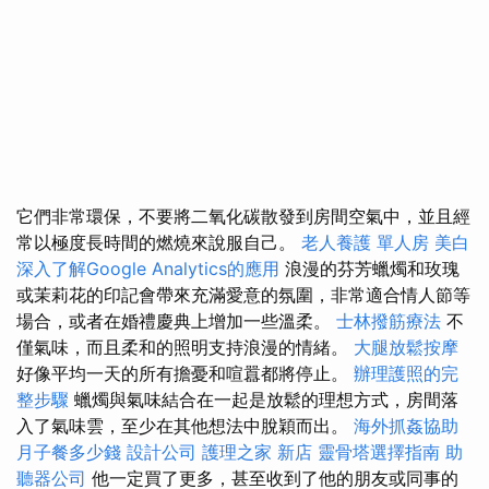
它們非常環保，不要將二氧化碳散發到房間空氣中，並且經
常以極度長時間的燃燒來說服自己。
老人養護 單人房
美白
深入了解Google Analytics的應用
浪漫的芬芳蠟燭和玫瑰
或茉莉花的印記會帶來充滿愛意的氛圍，非常適合情人節等
場合，或者在婚禮慶典上增加一些溫柔。
士林撥筋療法
不
僅氣味，而且柔和的照明支持浪漫的情緒。
大腿放鬆按摩
好像平均一天的所有擔憂和喧囂都將停止。
辦理護照的完
整步驟
蠟燭與氣味結合在一起是放鬆的理想方式，房間落
入了氣味雲，至少在其他想法中脫穎而出。
海外抓姦協助
月子餐多少錢
設計公司
護理之家 新店
靈骨塔選擇指南
助
聽器公司
他一定買了更多，甚至收到了他的朋友或同事的