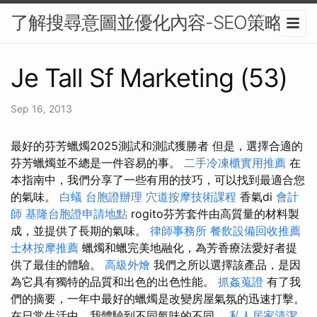
了解搜尋意圖並優化內容-SEO策略
Je Tall Sf Marketing (53)
Sep 16, 2013
最好的芬芳蠟燭2025測試和測試獲勝者 但是，選擇合適的
芬芳蠟燭並不總是一件容易的事。
二手冷凍櫃實用推薦
在
本指南中，我們分享了一些有用的技巧，可以找到最適合您
的氣味。
白蟻
台胞證辦理
穴道按摩技術課程
香氣di
會計
師
基隆台胞證申請地點
rogito芬芳套件由高質量的材料製
成，並提供了長期的氣味。
律師事務所
餐飲設備回收推薦
士林按摩推薦
蠟燭和蠟完美地融化，為芳香療法愛好者提
供了最佳的體驗。
高級外燴
我們之所以選擇該產品，是因
為它具有獨特的品質和出色的出色性能。
抓姦蒐證
有了我
們的摘要，一年中最好的蠟燭是改變房屋氣氛的迅速打擊。
在日常生活中，我體驗到不同氣味的不同。
私人居家清潔