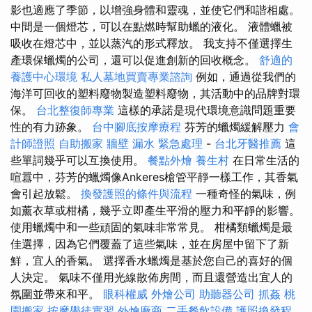
影也適應了季節，以增強身體和靈魂，並使它們和諧相處。
中間是一個燈芯，可以在點燃時幫助蠟的液化。 液體蠟被
吸收在燈芯中，並以蒸汽的形式釋放。 我支持不僅選擇生
產環保蠟燭的公司，還可以促進創新的回收概念。
舒適的
養護中心環境
私人墓地買賣專業諮詢
例如，通過從我們的
海洋可回收的塑料廢物製造塑料廢物，其活動中的品牌對環
保。
台北整復師專業
這樣的承諾是現代環境意識問題重要
性的有力跡象。
台中腳底按摩療程
芬芳的蠟燭緩解壓力
會
計師證照
自助搬家
牆壁 漏水 緊急處理
-
台北牙醫推薦
這
些單詞幾乎可以互換使用。
餐點外燴
養生村
在日常生活的
喧囂中，芬芳的蠟燭像Ankeres槍管平靜一樣工作，其香氣
會引起放鬆。
換發護照的條件與流程
一種奇怪的氣味，例
如薰衣草或柑橘，幾乎立即產生平滑的壓力和平靜的影響。
使用蠟燭中和一些頑固的氣味非常常見。 柑橘類蠟燭是最
佳選擇，因為它們覆蓋了這些氣味，並在房屋中留下了新
鮮，宜人的香氣。 選擇香水蠟燭是基於您自己的喜好的個
人決定。 氣味不僅用光線散佈房間，而且還營造出宜人的
氛圍並帶來和平。
眼科權威
外燴公司
助聽器公司
抓姦
桃
園搬家
按摩學徒實習
外燴廠商
二手餐飲設備
護照換發程