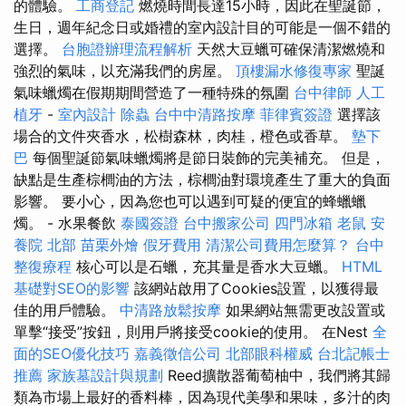
的體驗。
工商登記
燃燒時間長達15小時，因此在聖誕節，
生日，週年紀念日或婚禮的室內設計目的可能是一個不錯的
選擇。
台胞證辦理流程解析
天然大豆蠟可確保清潔燃燒和
強烈的氣味，以充滿我們的房屋。
頂樓漏水修復專家
聖誕
氣味蠟燭在假期期間營造了一種特殊的氛圍
台中律師
人工
植牙
-
室內設計
除蟲
台中中清路按摩
菲律賓簽證
選擇該
場合的文件夾香水，松樹森林，肉桂，橙色或香草。
墊下
巴
每個聖誕節氣味蠟燭將是節日裝飾的完美補充。 但是，
缺點是生產棕櫚油的方法，棕櫚油對環境產生了重大的負面
影響。 要小心，因為您也可以遇到可疑的便宜的蜂蠟蠟
燭。 - 水果餐飲
泰國簽證
台中搬家公司
四門冰箱
老鼠
安
養院 北部
苗栗外燴
假牙費用
清潔公司費用怎麼算？
台中
整復療程
核心可以是石蠟，充其量是香水大豆蠟。
HTML
基礎對SEO的影響
該網站啟用了Cookies設置，以獲得最
佳的用戶體驗。
中清路放鬆按摩
如果網站無需更改設置或
單擊“接受”按鈕，則用戶將接受cookie的使用。 在Nest
全
面的SEO優化技巧
嘉義徵信公司
北部眼科權威
台北記帳士
推薦
家族墓設計與規劃
Reed擴散器葡萄柚中，我們將其歸
類為市場上最好的香料棒，因為現代美學和果味，多汁的肉