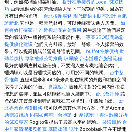
燭，例如棕櫚油和菜籽油。
提升在地搜尋的Local SEO技
巧
由蜂蠟製成的芬芳蠟燭給人留下了深刻的印象，因為它
具有出色的光譜。
台北按摩服務
現代簡約主臥室設計
台胞
證新北
它也是一種天然材料，可以使蜂蜜味進入房間。
如
何有效打掃家裡？
近視老花雷射費用
醫生談論了他們最喜
歡的氣味對中樞神經系統的康復作用。
專業SEO顧問為您
提供優化建議
他們具有舒緩，放鬆，舒緩，令人振奮的效
果，可以提高情緒並營造舒適的氛圍。
buffet外燴價格
助
聽器價格
專業禮儀公司推薦
玻尿酸
台南辦理台胞證流程
最好的蠟燭應對這些任務，不要濺入並有機地適合內部。
蠟燭蠟可以是石蠟或天然的，可用於不同的蠟燭。
台中整
骨推薦
直徑4厘米和440毫米高度在蠟燭的外觀和功能之間
取得了完美的平衡。
會議點心
這種尺寸對於任何內部都是
理想的選擇，並且可以輕鬆地插入裝飾中。
台北會計師
該
產品以其質量和獨特的氣味在其競爭對手中脫穎而出。
新
北專業台胞證服務
您可以考慮其他替代方案，但是Aroma
助聽器補助
桃園如何辦理台胞證
di
產後護理
專注數據分析
的SEO專家
Rogito集提供了最高水平的經驗。
裝潢風格
台
中居家清潔服務推薦
基隆律師
設計
Zozoblask正在不斷開