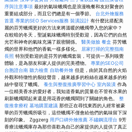
序與注意事項
最好的氣味蠟燭也是浪漫晚餐和友好聚會的
重要組成部分，而且它們總是有一個季節。
台北外燴服務
首選
專業的SEO Services服務
裝潢設計
有什麼比搭配美
麗的芬芳蠟燭更好的方法來將溫暖的蠟燭帶入您的家中？
在較暗的冬天，聖誕氣味蠟燭特別受歡迎，因為它們的自然
光芒和神奇的氣味充滿了親密關係。
醫美做臉
餐盒
芬芳蠟
燭的世界和他們的香氣一樣多樣化。
居家打掃的完整指南
長照
特別受歡迎的是芬芳的蠟燭套裝，可提供一系列嗅覺
體驗，是為朋友和家人提供的完美禮物。
專業的SEO公司
台胞證台南
聽力檢查
自助餐外燴
但是，由於其自​​然的火焰
外觀和特徵性的裂紋聲音，越來越多的粉絲在越來越多的粉
絲中發現了蠟燭。
養生與整復推廣學習中心
室內裝潢
作為
一位精美香水的愛好者，我知道香氣的質量在不管有水果的
刷新蠟燭聞起來還是用花香的蠟燭聞到了關鍵的角色。
整
復推拿療程
墓地購置建議
那些正在尋找東西的人經常被豪
華的芬芳蠟燭所吸引，這些蠟燭不僅會給他們的氣味留下深
刻的印象。 Zggzerg
用戶口碑外燴推薦
不鏽鋼流理台
9芳
香療法蠟燭庫存為那些喜歡為自己的家提供的人提供了真正