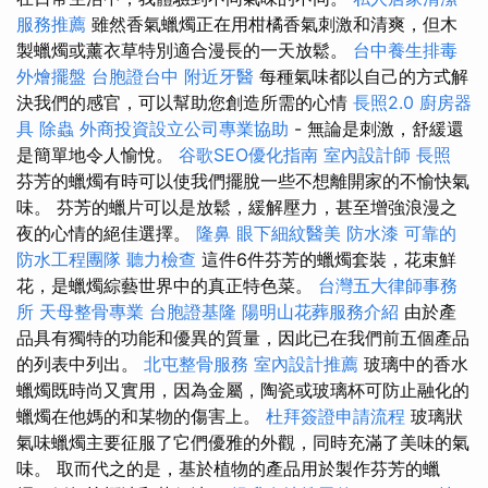
服務推薦
雖然香氣蠟燭正在用柑橘香氣刺激和清爽，但木
製蠟燭或薰衣草特別適合漫長的一天放鬆。
台中養生排毒
外燴擺盤
台胞證台中
附近牙醫
每種氣味都以自己的方式解
決我們的感官，可以幫助您創造所需的心情
長照2.0
廚房器
具
除蟲
外商投資設立公司專業協助
- 無論是刺激，舒緩還
是簡單地令人愉悅。
谷歌SEO優化指南
室內設計師
長照
芬芳的蠟燭有時可以使我們擺脫一些不想離開家的不愉快氣
味。 芬芳的蠟片可以是放鬆，緩解壓力，甚至增強浪漫之
夜的心情的絕佳選擇。
隆鼻
眼下細紋醫美
防水漆
可靠的
防水工程團隊
聽力檢查
這件6件芬芳的蠟燭套裝，花束鮮
花，是蠟燭綜藝世界中的真正特色菜。
台灣五大律師事務
所
天母整骨專業
台胞證基隆
陽明山花葬服務介紹
由於產
品具有獨特的功能和優異的質量，因此已在我們前五個產品
的列表中列出。
北屯整骨服務
室內設計推薦
玻璃中的香水
蠟燭既時尚又實用，因為金屬，陶瓷或玻璃杯可防止融化的
蠟燭在他媽的和某物的傷害上。
杜拜簽證申請流程
玻璃狀
氣味蠟燭主要征服了它們優雅的外觀，同時充滿了美味的氣
味。 取而代之的是，基於植物的產品用於製作芬芳的蠟