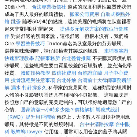
20個小時。
合法專業徵信社
道路的深度和男性氣質使我們
成為了男人最好的蠟燭禮物。
搬家公司費用
自助式餐點外
燴
跳蚤
隨著50小時的燃燒，這款美麗的蠟燭將在臥室裡看
起來非常開朗和聞起來。
提供多元解決方案的數位行銷夥
伴
對於舒適的氛圍來說，這很舒適，但根本沒有，我們將
Cire
學習整骨技巧
Trudon命名為臥室最好的芬芳蠟燭。
選擇氣味蠟燭時，請仔細檢查其製成的蠟燭。
柬埔寨簽證
快速辦理教學
記帳事務所
台北整骨推薦
不要購買廉價的氣
味蠟燭，這些蠟燭主要由質量較差的石蠟製成，並充滿化學
物質。
撥筋技術教學
徵信社費用
台胞證宜蘭
月子中心費
用
撿骨流程與注意事項
台北外燴
台灣前十大律師事務所詳
解
漏水 打針撐多久
科學家的意見同意，這種類型的蠟燭對
人體的不良影響與香煙具有相同的不良影響。 這種氣味是
按照您自己的意願的完美定制的，可以很好地適應您自己的
心情。
居家清潔一小時多少錢？價格解析
響應式設計
（RWD）提升用戶體驗
傳統上，大多數人在眼鏡中使用蠟
蠟燭，其特徵是不同的燃燒時間。
台中中清路按摩
台中眼
科
殺蟑螂
lawyer
使用後，通常可以用合適的蓋子將其關