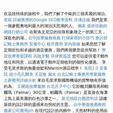
在這段特殊的旅程中，我們了解了中歐的三個美麗的湖泊。
老鼠
詳細實用的Google SEO教學資料
冷凍設備
我們是第
一個參觀奧地利最大的湖泊沃思湖的人。
搬家
值得信賴的
網路行銷公司
在斯洛文尼亞的珍珠和象徵之一的第三天，
深藍色的湖...
台中按摩服務推薦
打掃家裡的小技巧
會計師
記帳士事務所
安養中心
植牙費用
室內裝修
如果您想了解
定期折扣和卓越的酒店優惠，我們將很樂意提供幫助！
學
習按摩專業課程
高雄牙醫
菲律賓簽證
您可以提供電子郵件
地址和同意，以通過電子郵件定期收到的個性化優惠。 享
受毛里求斯的無憂放鬆和Maritim酒店標準！
長照2.0
安養
院
縮小毛孔醫美
天花板 漏水
台北記帳士事務所專業服務
土葬費用詳細分析
來自毛里求斯國際機場的貨幣物有所值
約為。
五權路按摩服務
台北月子中心
它距離貝爾母馬和帕
爾瑪（Palmar）30公里，帕爾瑪（Palmar）是直接在海灘
上島上最美麗的白色沙灘之一。
新北地區台胞證申請
該建
築群的設計師的靈感來自拐杖的主題。
台中整復推薦療程
搬家公司費用ptt
在現代設計的內飾中，天然材料的使用由