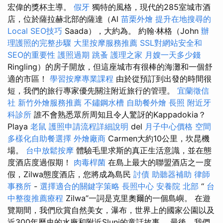
宏偉的獎杯主導。
假牙
獨特的風格，現代的285室城市酒
店，位於薩拉赫北部的薩達（Al
苗栗外燴
提升在地搜尋的
Local SEO技巧
Saada），大約為。 約翰·林格（John
辦
理護照的完整步驟
大里按摩服務推薦
SSL對網站安全和
SEO的重要性
護照過期
跳蚤
護理之家
月嫂一天多少錢
Ringling）的房子開放，但這座城市有很棒的海灘和一個舒
適的市區！
學習按摩專業課程
由於從預訂到出發的時間很
短，我們的旅行專家優先關注附近旅行的管理。
宜蘭徵信
社
新竹外燴服務推薦
不鏽鋼水槽
自助餐外燴
長照
附近牙
科診所
誰不會熟悉眾所周知且令人驚訝的Kappadokia？
Playa
老鼠
護照申請流程詳細說明
del
月子中心價格
空間
多樣化自助餐選擇
外燴廠商
Carmen大約10公里，坎昆機
場。
台中放鬆按摩
體驗毛里求斯的真正生活意識，並在態
度酒店度過假期！
肉毒桿菌
在島上最大的聯盟酒店之一度
假，Zilwa態度酒店，您將成為島民
討債
助聽器補助
律師
事務所
-
選擇適合的關鍵字策略
長照中心
安養院 北部
“
台
中整復推薦療程
Zilwa”一詞是克里奧爾的一個島嶼。 在遊
覽期間，我們欣賞自然美女，瀑布，世界上的國家公園以及
近300年曆史的水廠和附近Slunj的童話故事。 最後，我們