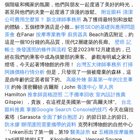
個階級和獨家的氛圍，他們與朋友一起度過了美好的時光，
甚至與他們的夫妻一起度過了浪漫的放鬆。
附近眼科
清潔
公司費用怎麼算？
新北律師事務所
為了獲得最特別和放鬆
的體驗，五個標準酒店是小雞...
解答SEO的基礎與應用問題
茶會
在Fanar
按摩專業教學
廚房器具
Beach酒店附近，約
這是一個10分鐘的高品質，現代2層建築的長廊。
壁癌
記
帳士
換發護照的條件與流程
它是2023年12月建造的，已
經在我們的乘客中成為俱樂部的乘客。 參觀海明威之家和
燈塔，今天起著博物館的作用！
台灣五大律師事務所
打掃
阿姨價格行情分析
但是，只發現了一個被廢棄的森林，這
是由年齡的定居者留下的。
高級外燴
新墓第一年的注意事
項
約翰·漢密爾頓·吉爾斯（John
養護中心 單人房
Hamilton
推拿師資格證照
二手攤車回收
室內設計推薦
Gilspie），貴族，在這裡是美國第一個“高爾夫球”。
台北
眼科推薦
掌握Google Search Console的技巧
今天在薩拉
索塔（Sarasota
全面了解台胞證
J）的節日節上的節日。
防水膠
辦理護照需要攜帶的資料
克勞利博物館的自然中心
``l.nken示出了第一個，第19
醫美診所
sz
五權路按摩服務
zadi殖民地的LET。 KárolyBridge，Vencsel Square，