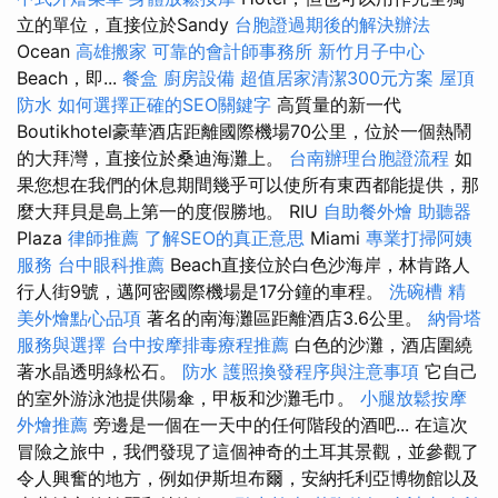
立的單位，直接位於Sandy
台胞證過期後的解決辦法
Ocean
高雄搬家
可靠的會計師事務所
新竹月子中心
Beach，即...
餐盒
廚房設備
超值居家清潔300元方案
屋頂
防水
如何選擇正確的SEO關鍵字
高質量的新一代
Boutikhotel豪華酒店距離國際機場70公里，位於一個熱鬧
的大拜灣，直接位於桑迪海灘上。
台南辦理台胞證流程
如
果您想在我們的休息期間幾乎可以使所有東西都能提供，那
麼大拜貝是島上第一的度假勝地。 RIU
自助餐外燴
助聽器
Plaza
律師推薦
了解SEO的真正意思
Miami
專業打掃阿姨
服務
台中眼科推薦
Beach直接位於白色沙海岸，林肯路人
行人街9號，邁阿密國際機場是17分鐘的車程。
洗碗槽
精
美外燴點心品項
著名的南海灘區距離酒店3.6公里。
納骨塔
服務與選擇
台中按摩排毒療程推薦
白色的沙灘，酒店圍繞
著水晶透明綠松石。
防水
護照換發程序與注意事項
它自己
的室外游泳池提供陽傘，甲板和沙灘毛巾。
小腿放鬆按摩
外燴推薦
旁邊是一個在一天中的任何階段的酒吧... 在這次
冒險之旅中，我們發現了這個神奇的土耳其景觀，並參觀了
令人興奮的地方，例如伊斯坦布爾，安納托利亞博物館以及