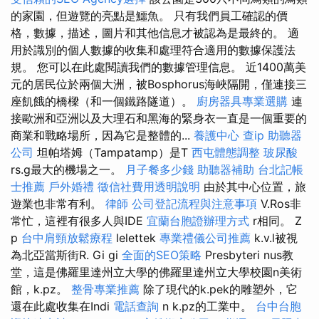
的家園，但遊覽的亮點是鱷魚。 只有我們員工確認的價
格，數據，描述，圖片和其他信息才被認為是最終的。 適
用於識別的個人數據的收集和處理符合適用的數據保護法
規。 您可以在此處閱讀我們的數據管理信息。 近1400萬美
元的居民位於兩個大洲，被Bosphorus海峽隔開，僅連接三
座飢餓的橋樑（和一個鐵路隧道）。
廚房器具專業選購
連
接歐洲和亞洲以及大理石和黑海的緊身衣一直是一個重要的
商業和戰略場所，因為它是整體的...
養護中心
查ip
助聽器
公司
坦帕塔姆（Tampatamp）是T
西屯體態調整
玻尿酸
rs.g最大的機場之一。
月子餐多少錢
助聽器補助
台北記帳
士推薦
戶外婚禮
徵信社費用透明說明
由於其中心位置，旅
遊業也非常有利。
律師
公司登記流程與注意事項
V.Ros非
常忙，這裡有很多人與IDE
宜蘭台胞證辦理方式
r相同。 Z
p
台中肩頸放鬆療程
lelettek
專業禮儀公司推薦
k.v.l被視
為北亞當斯街R. Gi gi
全面的SEO策略
Presbyteri nus教
堂，這是佛羅里達州立大學的佛羅里達州立大學校園n美術
館，k.pz。
整骨專業推薦
除了現代的k.pek的雕塑外，它
還在此處收集在Indi
電話查詢
n k.pz的工業中。
台中台胞