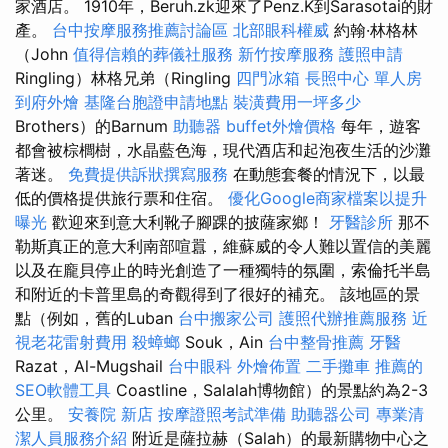
家酒店。 1910年，Beruh.zk迎來了Penz.K到Sarasotai的財
產。
台中按摩服務推薦討論區
北部眼科權威
約翰·林格林
（John
值得信賴的葬儀社服務
新竹按摩服務
護照申請
Ringling）林格兄弟（Ringling
四門冰箱
長照中心 單人房
到府外燴
基隆台胞證申請地點
裝潢費用一坪多少
Brothers）的Barnum
助聽器
buffet外燴價格
每年，遊客
都會被棕櫚樹，水晶藍色海，現代酒店和起泡夜生活的沙灘
著迷。
免費提供訴狀撰寫服務
在動態套餐的情況下，以最
低的價格提供旅行票和住宿。
優化Google商家檔案以提升
曝光
歡迎來到意大利靴子腳踝的披薩家鄉！
牙醫診所
那不
勒斯真正的意大利南部喧囂，維蘇威的令人難以置信的美麗
以及在龐貝停止的時光創造了一種獨特的氛圍，索倫托半島
和附近的卡普里島的奇觀得到了很好的補充。 該地區的景
點（例如，舊的Luban
台中搬家公司
護照代辦推薦服務
近
視老花雷射費用
殺蟑螂
Souk，Ain
台中整骨推薦
牙醫
Razat，Al-Mugshail
台中眼科
外燴佈置
二手攤車
推薦的
SEO軟體工具
Coastline，Salalah博物館）的景點約為2-3
公里。
安養院 新店
按摩證照考試準備
助聽器公司
專業清
潔人員服務介紹
附近是薩拉赫（Salah）的最新購物中心之