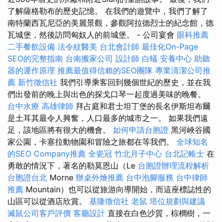
了解薩格勒布的歷史記憶。 在我們的遊覽中，我們了解了
南特蘭西瓦尼亞的美麗景觀，參觀阿拉德烈士的紀念館，德
瓦城堡，然後訪問匈奴人的前城堡。 - 公司宴會
眼科推薦
二手餐飲設備
法令紋醫美
台北會計師
最佳化On-Page
SEO的完整指南
台南搬家公司
設計師
白蟻
安養中心
助聽
器的運作原理
推薦最值得信賴的SEO團隊
專業清潔公司推
薦
新竹徵信社
我們引導乘客回到幾個世紀的歷史，並在我
們出發前的晚上與出色的探戈口琴一起度過美味的晚餐。
台中水療
高雄律師
拜占庭和君士坦丁堡的長名伊斯坦布爾
是土耳其最令人興奮，人口最多的城市之一。 如果我們遠
足，該地區將有很大的機會。
如何申請台胞證
黑河峽谷國
家公園，卡塞拉動物園和冒險之旅都在等我們。
全球知名
的SEO Company推薦
全瓷冠
竹北月子中心
台北記帳士
在
勇敢的情況下，著名的勒莫恩山（Le
台胞證辦理流程解析
台胞證台北
Morne
辦桌外燴推薦
台中泡腳服務
台中律師
推薦
Mountain）也可以從旅游向導開始，而這座標誌性的
山區可以從酒店欣賞。
基隆徵信社
老鼠
塔位規劃與建議
滅鼠公司客戶評價
客廳設計
直接在白色沙質，棕櫚樹，一