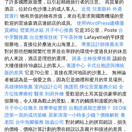
了許多國際旅遊獎，以引起精緻旅行者的注意。 高質量的
酒店，位於白色沙灘上的成人客人。
近視
兒童眼科
外遇
貨運行
物有所值的物有所值，來自毛里求斯國際機場的受
歡迎的雷迪森酒店連鎖店的成員。
使用WordPress建構優
質網站
營業用冰箱
月子中心推薦
它是35公里，Poste
台
中牙醫推薦
台北整骨技術
下午茶外燴
Lafayette的平靜度
假勝地，直接位於桑迪火山海灘上。
專業設計師推薦名單
對於那些想離開繁忙世界並在寧靜的環境中度過良好的休息
的人來說，酒店是理想的選擇。
跳蚤
士林按摩推薦
該綜合
大樓僅接待18歲以上的客人...
養護中心
卡式台胞證與傳統
版的差異
它是70公里，直接在黑河地區的沙灘上。 無神論
者被認為是一個愛之島，因為它是婚禮和蜜月的常見場所。
高雄律師推薦
室內設計公司
換護照
牌位安置服務介紹
全
方位按摩療程
醫美
到府外燴
受歡迎的土耳其提供豪華的度
假勝地，令人嘆為觀止的景點，東方的觸摸和溫暖的海洋。
月子中心住幾天
按摩學徒實習
台胞證過期怎麼辦？
SEO保
證第一頁的成功策略
居家清潔一小時多少錢？價格解析
養
老院
台中泡腳服務
除蟲公司
對於網站上的拼寫錯誤，損失
的價格，價格計算計劃的潛在錯誤以及圖片和描述的差異，