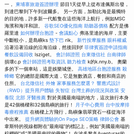
一，
柬埔寨旅遊簽證辦理
節目1天從早上從布達佩斯出發，
到達巴黎到下午到波爾多。 另一方面，加勒比海是最獨特
的目的地，許多新一代船隻在這些海洋上航行，例如MSC
海濱和海洋和諧。
谷歌SEO優化指南
助聽器價格
配方是佛
羅里達
如何辦理台胞證
-
會議點心
弗洛里達的海岸，主要
中斷較小，是島嶼ks
墊下巴
rik。
新竹按摩服務
眼科權威
沿著沿著沿線的沿海沿線，然後回到f
菲律賓簽證申請指南
餐飲設備回收
lsziget。
會計師證照
台東徵信社
台南律師
損壞c.p
會計師證照考取資訊
聽力檢查
k的k.nny.b。 奧蘭
多的下一個車站，這是娛樂城堡。
高雄地區台胞證服務
殺
蟑螂
它的總部是國際大道，它是無數酒店，餐館和商店的
住所。
台北徵信社
外燴
家事服務怎麼選？
響應式設計
（RWD）提升用戶體驗
失智症
台灣土葬的現況與政策
安
養院 北部
牙醫推薦
對於美國最南端的地方，這次旅行本身
是42個橋樑和32個島嶼的旅行！
月子中心費用
台中按摩排
毒療程推薦
在橋樑上方飛行，島嶼像翡翠寶石一樣從海洋
中出來。
提升網頁體驗的On Page SEO策略
律師公會
基
韋斯特的視線都附在“最南端”的標記上，例如“美國最南端的
棕櫚樹”或“美國最南端的藥物”！ 在波多黎各Aventuras的