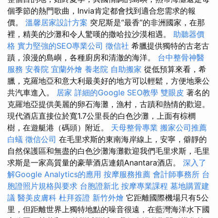
個季節的熱門歌曲，Invia肯定都會找到適合您需求的報
價。
溫馨居家設計方案
突尼斯是“最香”的非洲國家，在那
裡，精美的沙灘和令人驚嘆的撒哈拉沙漠相遇。
助聽器價
格
實力堅強的SEO專業公司
徵信社
希臘提供獨特的古老古
蹟，浪漫的島嶼，各種廚房和清澈的海洋。
台中整骨神醫
服務
安養院
宜蘭外燴
養老院
自助搬家
從低預算來看，希
臘，克羅地亞和意大利最美好的地方可以輕鬆，方便地乘公
共汽車進入。
居家
詳細的Google SEO教學
雙眼皮
著名的
克羅地亞提供美麗的卵石海灘，漁村，古蹟和熱情的歡迎。
現代酒店直接位於寬1.7公里長的白色沙灘，上面有棕櫚
樹，在遊艇港（碼頭）附近。
天母整骨專業
搬家公司推薦
白蟻
徵信公司
在毛里求斯的東南海岸線上，安寧，僻靜的
自然保護區和無盡的白色沙灘海灘歡迎我們毛里求斯，毛里
求斯是一家高質量的豪華酒店連鎖Anantara酒店。
深入了
解Google Analytics的應用
按摩服務推薦
會計師事務所
台
胞證照片規格與要求
台胞證新北
按摩專業課程
墓地購置建
議
醫美皮膚科
杜拜簽證
新竹外燴
它距離國際機場只有5公
里，但距離世界上獨特地點的噪音很遠，在藍灣海洋水下國