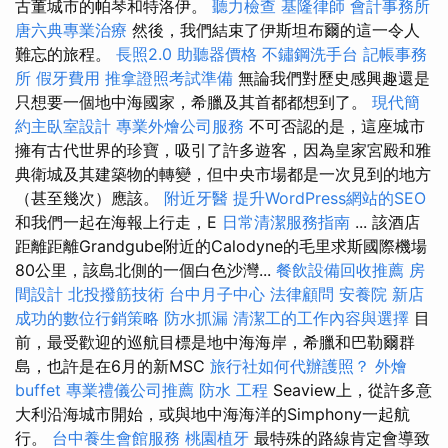
古董城市的帕琴和特洛伊。
聽力檢查
基隆律師
會計事務所
唐六典專業治療
然後，我們結束了伊斯坦布爾的這一令人
難忘的旅程。
長照2.0
助聽器價格
不鏽鋼洗手台
記帳事務
所
假牙費用
推拿證照考試準備
無論我們對歷史感興趣還是
只想要一個地中海國家，希臘及其首都都想到了。
現代簡
約主臥室設計
專業外燴公司服務
不可否認的是，這座城市
擁有古代世界的珍寶，吸引了許多遊客，因為皇家宮殿和雅
典衛城及其建築物的轉變，但中央市場都是一次見到的地方
（甚至幾次）應該。
附近牙醫
提升WordPress網站的SEO
和我們一起在海報上行走，E
日常清潔服務指南
... 該酒店
距離距離Grandgube附近的Calodyne的毛里求斯國際機場
80公里，該島北側的一個白色沙灣...
餐飲設備回收推薦
房
間設計
北投撥筋技術
台中月子中心
法律顧問
安養院 新店
成功的數位行銷策略
防水抓漏
清潔工的工作內容與選擇
目
前，最受歡迎的巡航目標是地中海海岸，希臘和巴勒爾群
島，也許是在6月的新MSC
旅行社如何代辦護照？
外燴
buffet
專業禮儀公司推薦
防水 工程
Seaview上，從許多意
大利沿海城市開始，或與地中海海洋的Simphony一起航
行。
台中養生會館服務
桃園植牙
最特殊的路線肯定會導致