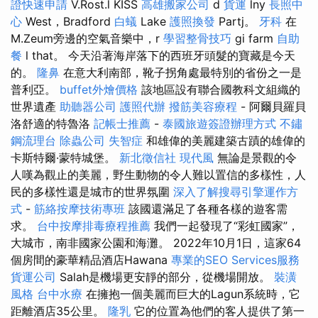
證快速申請
V.Rost.l KISS
高雄搬家公司
d
貨運
lny
長照中
心
West，Bradford
白蟻
Lake
護照換發
Partj。
牙科
在
M.Zeum旁邊的空氣音樂中，r
學習整骨技巧
gi farm
自助
餐
l that。 今天沿著海岸落下的西班牙頭髮的寶藏是今天
的。
隆鼻
在意大利南部，靴子拐角處最特別的省份之一是
普利亞。
buffet外燴價格
該地區設有聯合國教科文組織的
世界遺產
助聽器公司
護照代辦
撥筋美容療程
- 阿爾貝羅貝
洛舒適的特魯洛
記帳士推薦
-
泰國旅遊簽證辦理方式
不鏽
鋼流理台
除蟲公司
失智症
和雄偉的美麗建築古蹟的雄偉的
卡斯特爾·蒙特城堡。
新北徵信社
現代風
無論是景觀的令
人嘆為觀止的美麗，野生動物的令人難以置信的多樣性，人
民的多樣性還是城市的世界氛圍
深入了解搜尋引擎運作方
式
-
筋絡按摩技術專班
該國還滿足了各種各樣的遊客需
求。
台中按摩排毒療程推薦
我們一起發現了“彩虹國家”，
大城市，南非國家公園和海灘。 2022年10月1日，這家64
個房間的豪華精品酒店Hawana
專業的SEO Services服務
貨運公司
Salah是機場更安靜的部分，從機場開放。
裝潢
風格
台中水療
在擁抱一個美麗而巨大的Lagun系統時，它
距離酒店35公里。
隆乳
它的位置為他們的客人提供了第一