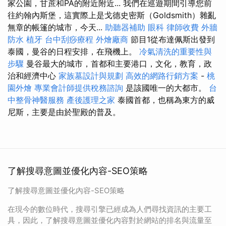
家公園，甘蔗和PA的附近附近... 我們在巡遊期間引導您前
往約翰內斯堡，這實際上是戈德史密斯（Goldsmith）雜亂
無章的帳篷的城市，今天...
助聽器補助
眼科
律師收費
外牆
防水
植牙
台中刮痧療程
外燴廠商
節目1從布達佩斯出發到
泰國，曼谷的日程安排，在飛機上。
冷氣清洗的重要性與
步驟
曼谷最大的城市，首都和主要港口，文化，教育，政
治和經濟中心
家族墓設計與規劃
高效的網路行銷方案
-
桃
園外燴
專業會計師提供稅務諮詢
是該國唯一的大都市。
台
中整骨神醫服務
產後護理之家
泰國首都，也稱為東方的威
尼斯，主要是由於聖殿的普及。
了解搜尋意圖並優化內容-SEO策略
了解搜尋意圖並優化內容-SEO策略
在現今的數位時代，搜尋引擎已經成為人們尋找資訊的主要工
具，因此，了解搜尋意圖並優化內容對於網站的排名與流量至