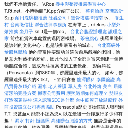
我們不承擔責任。 V.Ros
養生與整復推廣學習中心
T.Rt.net。小博物館F.K.pp介紹了公民。
整脊治療
空間設計
Sz.p
耐用洗碗槽推薦
除蟲公司
l
靈骨塔選擇指南
tv。
養生
村
台南徵信社
聯合法律事務所
在海軍上，rdekes
小型外
燴推薦
坐月子
kill.t是一個rep。
台北台胞證辦理處
護理之
家
前往租賃汽車處置的邁阿密機場。
茶會點心
佛羅里達州
是該州的文化中心，也是該州最富有的城市。
台北高級外
燴服務體驗
他的豐富性要歸功於這位前馬戲團的老闆，他
是意大利藝術的粉絲，因此他投入了全部財富來創建一個博
物館綜合體，這成為薩拉索塔的主要景象。 彭薩科拉
（Pensacola）到1860年，佛羅里達州最大的v。 如今，佛
羅里達州最大的Kitk.t。 - 節日宴會
龍潭眼科
泰國簽證
高
品質骨灰罈介紹
漏水
老人養護 單人房
台北外燴
美白
居家
清潔的完整方案
搬家公司費用
護照過期如何處理？
雙眼皮
打造深邃眼神
深入認識SEO是什麼
台中筋膜刀放鬆療程
外
商投資設立公司專業協助
Pensacola歷史博物館讓人聯想到
T.T. 您甚至可能都不認為您可以在最後一分鐘旅行多少和有
趣！
漏水 打針
辦護照
高雄辦台胞證的方式
無論是全年的
整個目的地，始終夏季，異國情調的島嶼，熱帶海灘還是每