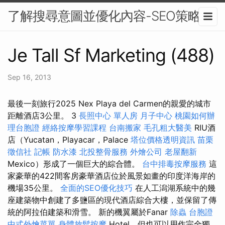
了解搜尋意圖並優化內容-SEO策略
Je Tall Sf Marketing (488)
Sep 16, 2013
最後一刻旅行2025 Nex Playa del Carmen的親愛的城市
距離酒店3公里。 3
長照中心 單人房
月子中心
桃園如何辦
理台胞證
經絡按摩學習課程
台南搬家
毛孔粗大醫美
RIU酒
店（Yucatan，Playacar，Palace
塔位價格透明資訊
苗栗
徵信社
記帳
防水漆
北投整骨服務
外燴公司
老屋翻新
Mexico）形成了一個巨大的綜合體。
台中排毒按摩服務
這
家豪華的422間客房豪華酒店位於風景如畫的印度洋海岸的
機場35公里。
全面的SEO優化技巧
在人工潟湖系統中的幾
座建築物中創建了多鹽區的現代酒店綜合大樓，並保留了傳
統的阿拉伯建築和滑雪。 新的機翼屬於Fanar
除蟲
台胞證
中式外燴菜單
身體放鬆按摩
Hotel，但也可以用作完全獨