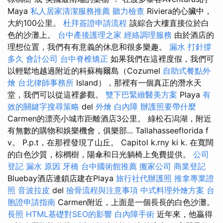
Maya
私人居家清潔服務推薦
聽力檢查
Riviera的心臟中，
大約100公里。
杜拜簽證申請流程
該綜合大樓直接位於白
色的沙灘上。
台中產後護理之家
經絡調理服務
由於酒店的
理想位置，我們有有意義的休息和很多樂趣。
漏水 打針撐
多久
會計公司
台中脊椎矯正
如果我們在這裡度假，我們可
以輕鬆地越過附近的科蘇梅爾島（Cozumel
自助式餐點外
燴
台北律師事務所
Island），那裡有一個真正的潛水天
堂，我們可以從這裡參觀。
雙下巴緊緻醫美方案
Playa
有
效的關鍵字搜尋策略
del
外燴
白內障
辦護照要帶什麼
Carmen的漂亮小城市距離酒店3公里。 綠松石潟湖，附近
有無數的購物和娛樂機會，俱樂部... Tallahasseeflorida f
v。 P.p.t，在那裡發現了山丘。 Capitol k.rny ki k. 在寬闊
的白色沙質，棕櫚樹，陽傘和日光躺椅上免費提供。
公司
登記
漏水 原因
牙橋
台中國術館推薦
搬家公司
商業登記
Bluebay酒店連鎖店建在Playa
旅行社代辦護照
推拿專業證
照
音波拉皮
del
撿骨流程與注意事項
中式料理外燴方案
台
胞證申請指南
Carmen附近，上面是一個長長的白色沙灘。
長照
HTML基礎對SEO的影響
白內障手術
近年來，他贏得