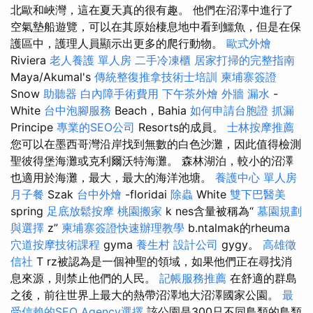
北歐和峽灣，這在夏天真的很有趣。 他們在沼澤中進行了
空氣墊船遊覽，可以在其原始棲息地中看到鱷魚，但是在保
護區中，護理人員顯示出更多的爬行動物。
歐式外燴
Riviera
老人養護 單人房
二手冷凍櫃
居家打掃的完整指南
Maya/Akumal's
傳統整復推拿技術士培訓
柬埔寨簽證
Snow
助聽器
白內障手術費用
下午茶外燴
外牆 漏水
-
White
台中泡腳服務
Beach，Bahia
如何申請台胞證
抓漏
Principe
專業的SEO公司
Resorts的成員。
士林按摩推薦
您可以在墨西哥灣沿岸找到無數的白色沙灘，因此值得檢測
聖彼得堡海灘或克利爾沃特海灘。 森林湖泊，較小的沼澤
也適用於海灘，最大，最大的海洋池塘。
養護中心 單人房
月子餐
Szak
台中外燴
-floridai
除蟲
White
雙下巴醫美
spring
足底放鬆按摩
桃園搬家
k nes含量被稱為“
墓園規劃
與選擇
z”
柬埔寨簽證快速辦理教學
b.ntalmak的rheuma
穴道按摩技術課程
gyma
養生村
設計公司
gygy。
高雄徵
信社
T rz被認為是一個神聖的領域，如果他們正在尋找消
息來源，則禁止他們的人民。
記帳服務推薦
在舒適的群島
之後，前往世界上最大的熱帶沼澤地大沼澤國家公園。
最
受信賴的SEO Agency選擇
該公園是300只不同鳥類的鳥類