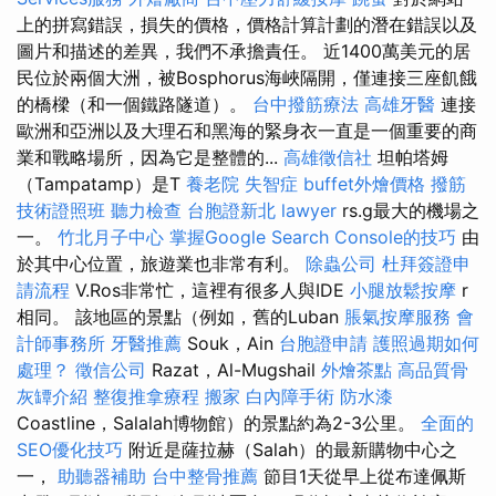
上的拼寫錯誤，損失的價格，價格計算計劃的潛在錯誤以及
圖片和描述的差異，我們不承擔責任。 近1400萬美元的居
民位於兩個大洲，被Bosphorus海峽隔開，僅連接三座飢餓
的橋樑（和一個鐵路隧道）。
台中撥筋療法
高雄牙醫
連接
歐洲和亞洲以及大理石和黑海的緊身衣一直是一個重要的商
業和戰略場所，因為它是整體的...
高雄徵信社
坦帕塔姆
（Tampatamp）是T
養老院
失智症
buffet外燴價格
撥筋
技術證照班
聽力檢查
台胞證新北
lawyer
rs.g最大的機場之
一。
竹北月子中心
掌握Google Search Console的技巧
由
於其中心位置，旅遊業也非常有利。
除蟲公司
杜拜簽證申
請流程
V.Ros非常忙，這裡有很多人與IDE
小腿放鬆按摩
r
相同。 該地區的景點（例如，舊的Luban
脹氣按摩服務
會
計師事務所
牙醫推薦
Souk，Ain
台胞證申請
護照過期如何
處理？
徵信公司
Razat，Al-Mugshail
外燴茶點
高品質骨
灰罈介紹
整復推拿療程
搬家
白內障手術
防水漆
Coastline，Salalah博物館）的景點約為2-3公里。
全面的
SEO優化技巧
附近是薩拉赫（Salah）的最新購物中心之
一，
助聽器補助
台中整骨推薦
節目1天從早上從布達佩斯