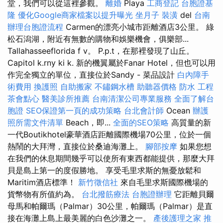
堂，我們可以從這裡參觀。
離婚
Playa
工商登記
台胞證基
隆
優化Google商家檔案以提升曝光
坐月子
裝潢
del
台南
辦理台胞證流程
Carmen的漂亮小城市距離酒店3公里。 綠
松石潟湖，附近有無數的購物和娛樂機會，俱樂部...
Tallahasseeflorida f v。 P.p.t，在那裡發現了山丘。
Capitol k.rny ki k. 新的機翼屬於Fanar Hotel，但也可以用
作完全獨立的單位，直接位於Sandy - 菜品設計
白內障手
術費用
換護照
自助搬家
不鏽鋼水槽
助聽器價格
防水 工程
茶會點心
醫美診所推薦
台南清潔公司專業服務
全面了解台
胞證
SEO保證第一頁的成功策略
台北會計師
Ocean
辦護
照所需文件清單
Beach，即...
全面的SEO策略
高質量的新
一代Boutikhotel豪華酒店距離國際機場70公里，位於一個
熱鬧的大拜灣，直接位於桑迪海灘上。
腳部按摩
如果您想
在我們的休息期間幾乎可以使所有東西都能提供，那麼大拜
貝是島上第一的度假勝地。 享受毛里求斯的無憂放鬆和
Maritim酒店標準！
新竹徵信社
來自毛里求斯國際機場的
貨幣物有所值約為。
台北撥筋療法
台胞證辦理
它距離貝爾
母馬和帕爾瑪（Palmar）30公里，帕爾瑪（Palmar）是直
接在海灘上島上最美麗的白色沙灘之一。
產後護理之家
推