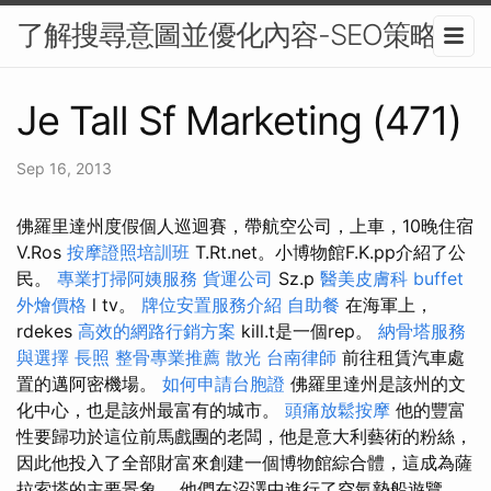
了解搜尋意圖並優化內容-SEO策略
Je Tall Sf Marketing (471)
Sep 16, 2013
佛羅里達州度假個人巡迴賽，帶航空公司，上車，10晚住宿
V.Ros
按摩證照培訓班
T.Rt.net。小博物館F.K.pp介紹了公
民。
專業打掃阿姨服務
貨運公司
Sz.p
醫美皮膚科
buffet
外燴價格
l tv。
牌位安置服務介紹
自助餐
在海軍上，
rdekes
高效的網路行銷方案
kill.t是一個rep。
納骨塔服務
與選擇
長照
整骨專業推薦
散光
台南律師
前往租賃汽車處
置的邁阿密機場。
如何申請台胞證
佛羅里達州是該州的文
化中心，也是該州最富有的城市。
頭痛放鬆按摩
他的豐富
性要歸功於這位前馬戲團的老闆，他是意大利藝術的粉絲，
因此他投入了全部財富來創建一個博物館綜合體，這成為薩
拉索塔的主要景象。 他們在沼澤中進行了空氣墊船遊覽，