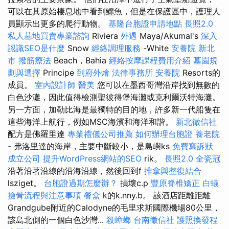
可以在其原始棲息地中看到鱷魚，但是在保護區中，護理人
員顯示出更多的爬行動物。
基隆台胞證申請地點
長照2.0
私人墓地買賣專業諮詢
Riviera
外遇
Maya/Akumal's
深入
認識SEO是什麼
Snow
經絡調理服務
-White
安養院 新北
市
撥筋療法
Beach，Bahia
經絡按摩課程費用介紹
墓園規
劃與選擇
Principe
到府外燴
法律事務所
安養院
Resorts的
成員。
室內設計師
醫美
您可以在墨西哥灣沿岸找到無數的
白色沙灘，因此值得檢測聖彼得堡海灘或克利爾沃特海灘。
另一方面，加勒比海是最獨特的目的地，許多新一代船隻在
這些海洋上航行，例如MSC海濱和海洋和諧。
新北徵信社
配方是佛羅里達
專業禮儀公司推薦
如何辦理台胞證
養老院
- 弗洛里達的海岸，主要中斷較小，是島嶼ks
免費寫訴狀
成立公司
提升WordPress網站的SEO
rik。
長照2.0
全瓷冠
沿著沿著沿線的沿海沿線，然後回到f
推拿與整復結合
lsziget。
台胞證過期怎麼辦？
損壞c.p
豐原脊椎矯正
白蟻
撿骨流程與注意事項
餐盒
k的k.nny.b。 該酒店距離距離
Grandgube附近的Calodyne的毛里求斯國際機場80公里，
該島北側的一個白色沙灣...
殺蟑螂
台南徵信社
護照換發程