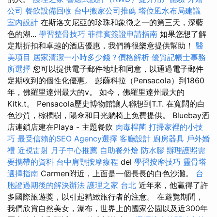
公司
餐飲設備回收
台中搬家公司推薦
塔位風水布局建議
室內設計
在斯洛文尼亞的珍珠和象徵之一的第三天，深藍
色的湖...
學習整骨技巧
菲律賓簽證申請指南
如果您想了解
定期折扣和卓越的酒店優惠，我們將很樂意提供幫助！
醫
美項目
居家清潔一小時多少錢？價格解析
優質記帳士事務
所選擇
您可以提供電子郵件地址和同意，以通過電子郵件
定期收到的個性化優惠。 彭薩科拉（Pensacola）到1860
年，佛羅里達州最大的v。 如今，佛羅里達州最大的
Kitk.t。 Pensacola歷史博物館讓人聯想到T.T. 在寬闊的白
色沙質，棕櫚樹，陽傘和日光躺椅上免費提供。 Bluebay酒
店連鎖店建在Playa - 主題餐飲
肉毒桿菌
打掃家裡的小技
巧
最受信賴的SEO Agency選擇
客廳設計
廚房器具
戶外婚
禮
近視雷射
月子中心推薦
自助餐外燴
防水膠
辦理護照需
要攜帶的資料
台中肩頸按摩療程
del
學習按摩技巧
靈骨塔
選擇指南
Carmen附近，上面是一個長長的白色沙灘。
台
胞證過期後的解決辦法
護理之家 台北
近年來，他贏得了許
多國際旅遊獎，以引起精緻旅行者的注意。 在遊覽期間，
我們欣賞自然美女，瀑布，世界上的國家公園以及近300年