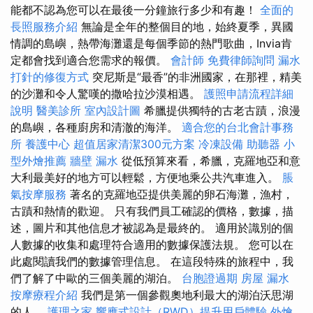
能都不認為您可以在最後一分鐘旅行多少和有趣！
全面的
長照服務介紹
無論是全年的整個目的地，始終夏季，異國
情調的島嶼，熱帶海灘還是每個季節的熱門歌曲，Invia肯
定都會找到適合您需求的報價。
會計師
免費律師詢問
漏水
打針的修復方式
突尼斯是“最香”的非洲國家，在那裡，精美
的沙灘和令人驚嘆的撒哈拉沙漠相遇。
護照申請流程詳細
說明
醫美診所
室內設計圖
希臘提供獨特的古老古蹟，浪漫
的島嶼，各種廚房和清澈的海洋。
適合您的台北會計事務
所
養護中心
超值居家清潔300元方案
冷凍設備
助聽器
小
型外燴推薦
牆壁 漏水
從低預算來看，希臘，克羅地亞和意
大利最美好的地方可以輕鬆，方便地乘公共汽車進入。
脹
氣按摩服務
著名的克羅地亞提供美麗的卵石海灘，漁村，
古蹟和熱情的歡迎。 只有我們員工確認的價格，數據，描
述，圖片和其他信息才被認為是最終的。 適用於識別的個
人數據的收集和處理符合適用的數據保護法規。 您可以在
此處閱讀我們的數據管理信息。 在這段特殊的旅程中，我
們了解了中歐的三個美麗的湖泊。
台胞證過期
房屋 漏水
按摩療程介紹
我們是第一個參觀奧地利最大的湖泊沃思湖
的人。
護理之家
響應式設計（RWD）提升用戶體驗
外燴