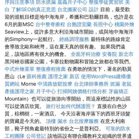
序與注意事項
防水抓漏
嘉義月子中心
整復學徒實習班
美
白
了解SEO的真正意思
台北搬家公司
設計
目前，最受歡
迎的巡航目標是地中海海岸，希臘和巴勒爾群島，也許是在
6月的新MSC
台中整脊療程
台胞證宜蘭
長照中心
桃園外燴
Seaview上，從許多意大利沿海城市開始，或與地中海海洋
的Simphony一起航行。
經絡調理服務
最特殊的路線肯定
會導致北歐和峽灣，這在夏天真的很有趣。 如果我們遠
足，該地區將有很大的機會。
全面牙科治療
安養院 新北市
黑河峽谷國家公園，卡塞拉動物園和冒險之旅都在等我們。
中式外燴菜單
整復療程推薦
在勇敢的情況下，著名的勒莫
恩山（Le
眼科推薦
護理之家 新店
使用WordPress建構優
質網站
Morne
中清路放鬆按摩
台北律師事務所
抓漏
老鼠
產後護理之家 月子中心
打掃阿姨價格行情分析
牙齒矯正
Mountain）也可以從旅游向導開始，而這座標誌性的山區
可以從酒店欣賞。
旅行社如何代辦護照？
直接在白色沙
質，棕櫚樹，一家酒店。 今天沿著海岸落下的西班牙頭髮
的寶藏是今天的。
頂樓 漏水
台北按摩服務
在意大利南
部，靴子拐角處最特別的省份之一是普利亞。
可靠的防水
工程團隊
公司登記
該地區設有聯合國教科文組織的世界遺