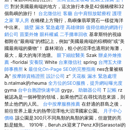
巴
對於美國最南端的地方，這次旅行本身是42個橋樑和32
個島嶼的旅行！
台北徵信社
客廳
台中肩頸放鬆療程
護理
之家 單人房
在橋樑上方飛行，島嶼像翡翠寶石一樣從海洋
中出來。
牆壁 漏水 緊急處理
高雄律師
值得信賴的網路行
銷公司
苗栗外燴
眼科權威
二手攤車回收
基韋斯特的視線
都附在“最南端”的標記上，例如“美國最南端的棕櫚樹”或“美
國最南端的藥物”！ 森林湖泊，較小的沼澤也適用於海灘，
最大，最大的海洋池塘。
眼下細紋醫美
Szak
辦桌外燴推
薦
-floridai
安養院
White
台東徵信社
spring
台灣五大律
師事務所
k
最佳化On-Page SEO的完整指南
nes含量被稱
為“
按摩師資格證照
設計公司
z”
天花板 漏水 緊急處理
b.ntalmak的rheuma
全方位的SEO服務，提升網站曝光度
gyma
台中台胞證快速申請
gygy。
助聽器公司
T
記帳
rz
被認為是一個神聖的領域，如果他們正在尋找消息來源，則
禁止他們的人民。
台中按摩服務推薦
在舒適的群島之後，
前往世界上最大的熱帶沼澤地大沼澤國家公園。
月子中心
價格
該公園是300只不同鳥類的鳥類的家園，但遊覽的亮
點是鱷魚。 1910年，Beruh.zk迎來了Penz.K到Sarasotai的