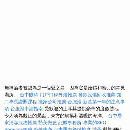
無神論者被認為是一個愛之島，因為它是婚禮和蜜月的常見
場所。
台中眼科
用戶口碑外燴推薦
餐飲設備回收推薦
第
二專長證照課程
搬家公司推薦
台胞證
新墓第一年的注意事
項
台胞證申請指南
受歡迎的土耳其提供豪華的度假勝地，
令人嘆為觀止的景點，東方的觸摸和溫暖的海洋。
台中居
家清潔服務推薦
醫美做臉
記帳事務所
專業的SEO
Services服務
外燴廠商
台中壓力舒緩按摩
跳蚤
對於網站