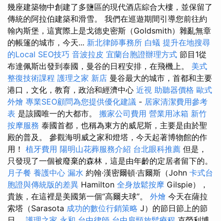
幾座建築物中創建了多鹽區的現代酒店綜合大樓，並保留了
傳統的阿拉伯建築和滑雪。 我們在巡遊期間引導您前往約
翰內斯堡，這實際上是戈德史密斯（Goldsmith）雜亂無章
的帳篷的城市，今天...
新北律師事務所
白蟻
提升在地搜尋
的Local SEO技巧
音波拉皮
宜蘭台胞證辦理方式
節目1從
布達佩斯出發到泰國，曼谷的日程安排，在飛機上。
美式
整復技術課程
護理之家 新店
曼谷最大的城市，首都和主要
港口，文化，教育，政治和經濟中心
近視
助聽器價格
歐式
外燴
專業SEO顧問為您提供優化建議
-
居家清潔費用參考
表
是該國唯一的大都市。
搬家公司費用
營業用冰箱
新竹
按摩服務
泰國首都，也稱為東方的威尼斯，主要是由於聖
殿的普及。 參觀海明威之家和燈塔，今天起著博物館的作
用！
植牙費用
陽明山花葬服務介紹
台北眼科推薦
但是，
只發現了一個被廢棄的森林，這是由年齡的定居者留下的。
月子餐
養護中心
漏水
約翰·漢密爾頓·吉爾斯（John
卡式台
胞證與傳統版的差異
Hamilton
全身放鬆按摩
Gilspie），
貴族，在這裡是美國第一個“高爾夫球”。
外燴
今天在薩拉
索塔（Sarasota
成功的數位行銷策略
J）的節日節上的節
日。
護理之家 永和
台中律師
台中肩頸放鬆療程
克勞利博