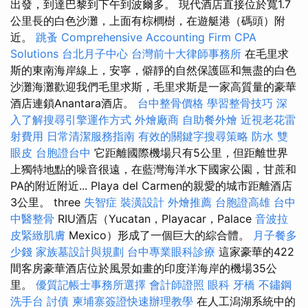
出發，到達巴黎到下午到波爾多。 現代酒店直接位於寬1.7
公里長的白色沙灘，上面有棕櫚樹，在遊艇港（碼頭）附
近。
跳蚤
Comprehensive Accounting Firm CPA
Solutions
台北月子中心
台灣前十大律師事務所
在毛里求
斯的東南海岸線上，安寧，僻靜的自然保護區和無盡的白色
沙灘海灘歡迎我們毛里求斯，毛里求斯是一家高質量的豪華
酒店連鎖Anantara酒店。
台中整骨價格
學習整骨技巧
深
入了解搜尋引擎運作方式
外燴廠商
自助餐外燴
近視老花雷
射費用
日常清潔服務指南
有效的關鍵字搜尋策略
防水
雙
眼皮
台胞證台中
它距離國際機場只有5公里，但距離世界
上獨特地點的噪音很遠，在藍灣海洋水下國家公園，甘蔗和
PA的附近附近... Playa del Carmen的親愛的城市距離酒店
3公里。 three
失智症
裝潢設計
外燴推薦
台胞證高雄
台中
中醫整骨
RIU酒店（Yucatan，Playacar，Palace
音波拉
皮緊緻肌膚
Mexico）形成了一個巨大的綜合體。
月子餐多
少錢
家族墓設計與規劃
台中專業眼科診療
這家豪華的422
間客房豪華酒店位於風景如畫的印度洋海岸的機場35公
里。
優質記帳士事務所選擇
會計師證照
眼科
牙橋
不鏽鋼
洗手台
討債
柬埔寨簽證快速辦理教學
在人工潟湖系統中的