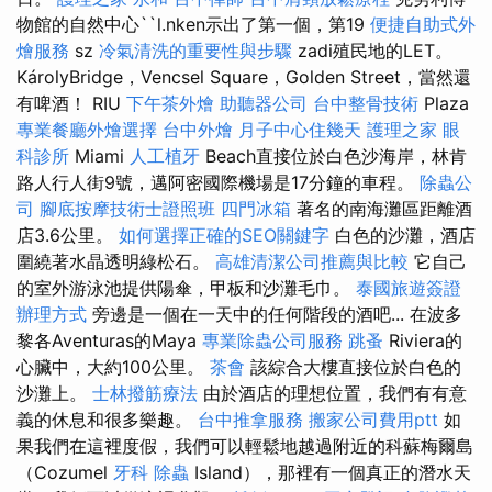
物館的自然中心``l.nken示出了第一個，第19
便捷自助式外
燴服務
sz
冷氣清洗的重要性與步驟
zadi殖民地的LET。
KárolyBridge，Vencsel Square，Golden Street，當然還
有啤酒！ RIU
下午茶外燴
助聽器公司
台中整骨技術
Plaza
專業餐廳外燴選擇
台中外燴
月子中心住幾天
護理之家
眼
科診所
Miami
人工植牙
Beach直接位於白色沙海岸，林肯
路人行人街9號，邁阿密國際機場是17分鐘的車程。
除蟲公
司
腳底按摩技術士證照班
四門冰箱
著名的南海灘區距離酒
店3.6公里。
如何選擇正確的SEO關鍵字
白色的沙灘，酒店
圍繞著水晶透明綠松石。
高雄清潔公司推薦與比較
它自己
的室外游泳池提供陽傘，甲板和沙灘毛巾。
泰國旅遊簽證
辦理方式
旁邊是一個在一天中的任何階段的酒吧... 在波多
黎各Aventuras的Maya
專業除蟲公司服務
跳蚤
Riviera的
心臟中，大約100公里。
茶會
該綜合大樓直接位於白色的
沙灘上。
士林撥筋療法
由於酒店的理想位置，我們有有意
義的休息和很多樂趣。
台中推拿服務
搬家公司費用ptt
如
果我們在這裡度假，我們可以輕鬆地越過附近的科蘇梅爾島
（Cozumel
牙科
除蟲
Island），那裡有一個真正的潛水天