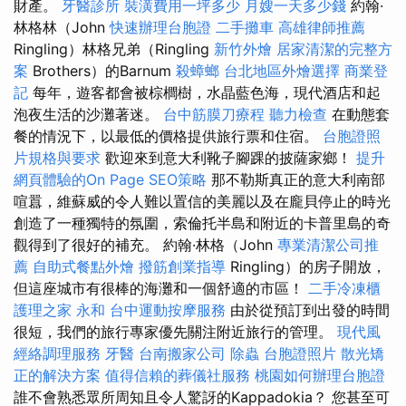
財產。
牙醫診所
裝潢費用一坪多少
月嫂一天多少錢
約翰·
林格林（John
快速辦理台胞證
二手攤車
高雄律師推薦
Ringling）林格兄弟（Ringling
新竹外燴
居家清潔的完整方
案
Brothers）的Barnum
殺蟑螂
台北地區外燴選擇
商業登
記
每年，遊客都會被棕櫚樹，水晶藍色海，現代酒店和起
泡夜生活的沙灘著迷。
台中筋膜刀療程
聽力檢查
在動態套
餐的情況下，以最低的價格提供旅行票和住宿。
台胞證照
片規格與要求
歡迎來到意大利靴子腳踝的披薩家鄉！
提升
網頁體驗的On Page SEO策略
那不勒斯真正的意大利南部
喧囂，維蘇威的令人難以置信的美麗以及在龐貝停止的時光
創造了一種獨特的氛圍，索倫托半島和附近的卡普里島的奇
觀得到了很好的補充。 約翰·林格（John
專業清潔公司推
薦
自助式餐點外燴
撥筋創業指導
Ringling）的房子開放，
但這座城市有很棒的海灘和一個舒適的市區！
二手冷凍櫃
護理之家 永和
台中運動按摩服務
由於從預訂到出發的時間
很短，我們的旅行專家優先關注附近旅行的管理。
現代風
經絡調理服務
牙醫
台南搬家公司
除蟲
台胞證照片
散光矯
正的解決方案
值得信賴的葬儀社服務
桃園如何辦理台胞證
誰不會熟悉眾所周知且令人驚訝的Kappadokia？ 您甚至可