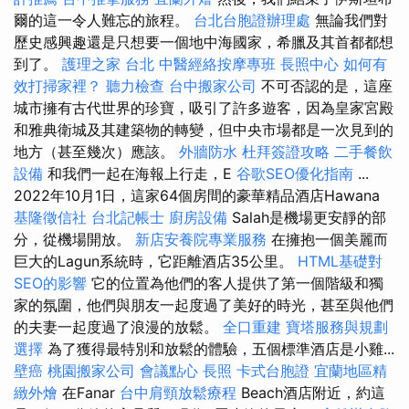
爾的這一令人難忘的旅程。
台北台胞證辦理處
無論我們對
歷史感興趣還是只想要一個地中海國家，希臘及其首都都想
到了。
護理之家 台北
中醫經絡按摩專班
長照中心
如何有
效打掃家裡？
聽力檢查
台中搬家公司
不可否認的是，這座
城市擁有古代世界的珍寶，吸引了許多遊客，因為皇家宮殿
和雅典衛城及其建築物的轉變，但中央市場都是一次見到的
地方（甚至幾次）應該。
外牆防水
杜拜簽證攻略
二手餐飲
設備
和我們一起在海報上行走，E
谷歌SEO優化指南
...
2022年10月1日，這家64個房間的豪華精品酒店Hawana
基隆徵信社
台北記帳士
廚房設備
Salah是機場更安靜的部
分，從機場開放。
新店安養院專業服務
在擁抱一個美麗而
巨大的Lagun系統時，它距離酒店35公里。
HTML基礎對
SEO的影響
它的位置為他們的客人提供了第一個階級和獨
家的氛圍，他們與朋友一起度過了美好的時光，甚至與他們
的夫妻一起度過了浪漫的放鬆。
全口重建
寶塔服務與規劃
選擇
為了獲得最特別和放鬆的體驗，五個標準酒店是小雞...
壁癌
桃園搬家公司
會議點心
長照
卡式台胞證
宜蘭地區精
緻外燴
在Fanar
台中肩頸放鬆療程
Beach酒店附近，約這