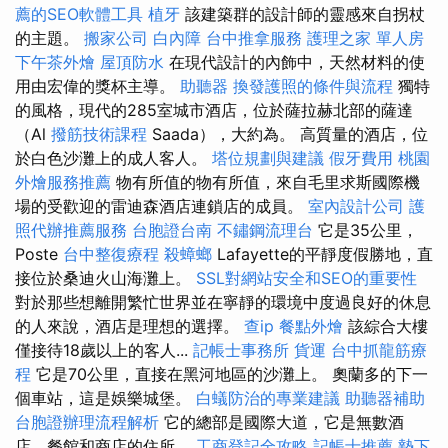
薦的SEO軟體工具
植牙
該建築群的設計師的靈感來自拐杖
的主題。
搬家公司
白內障
台中推拿服務
護理之家 單人房
下午茶外燴
屋頂防水
在現代設計的內飾中，天然材料的使
用由宏偉的獎杯主導。
助聽器
換發護照的條件與流程
獨特
的風格，現代的285室城市酒店，位於薩拉赫北部的薩達
（Al
撥筋技術課程
Saada），大約為。 高質量的酒店，位
於白色沙灘上的成人客人。
塔位規劃與建議
假牙費用
桃園
外燴服務推薦
物有所值的物有所值，來自毛里求斯國際機
場的受歡迎的雷迪森酒店連鎖店的成員。
室內設計公司
護
照代辦推薦服務
台胞證台南
不鏽鋼流理台
它是35公里，
Poste
台中整復療程
殺蟑螂
Lafayette的平靜度假勝地，直
接位於桑迪火山海灘上。
SSL對網站安全和SEO的重要性
對於那些想離開繁忙世界並在寧靜的環境中度過良好的休息
的人來說，酒店是理想的選擇。
查ip
餐點外燴
該綜合大樓
僅接待18歲以上的客人...
記帳士事務所
貨運
台中抓龍筋療
程
它是70公里，直接在黑河地區的沙灘上。 奧蘭多的下一
個車站，這是娛樂城堡。
白蟻防治的專業建議
助聽器補助
台胞證辦理流程解析
它的總部是國際大道，它是無數酒
店，餐館和商店的住所。
工商登記全攻略
記帳士推薦
墊下