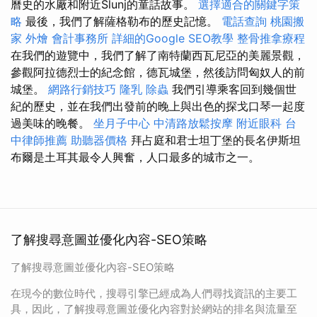
曆史的水廠和附近Slunj的童話故事。
選擇適合的關鍵字策
略
最後，我們了解薩格勒布的歷史記憶。
電話查詢
桃園搬
家
外燴
會計事務所
詳細的Google SEO教學
整骨推拿療程
在我們的遊覽中，我們了解了南特蘭西瓦尼亞的美麗景觀，
參觀阿拉德烈士的紀念館，德瓦城堡，然後訪問匈奴人的前
城堡。
網路行銷技巧
隆乳
除蟲
我們引導乘客回到幾個世
紀的歷史，並在我們出發前的晚上與出色的探戈口琴一起度
過美味的晚餐。
坐月子中心
中清路放鬆按摩
附近眼科
台
中律師推薦
助聽器價格
拜占庭和君士坦丁堡的長名伊斯坦
布爾是土耳其最令人興奮，人口最多的城市之一。
了解搜尋意圖並優化內容-SEO策略
了解搜尋意圖並優化內容-SEO策略
在現今的數位時代，搜尋引擎已經成為人們尋找資訊的主要工
具，因此，了解搜尋意圖並優化內容對於網站的排名與流量至