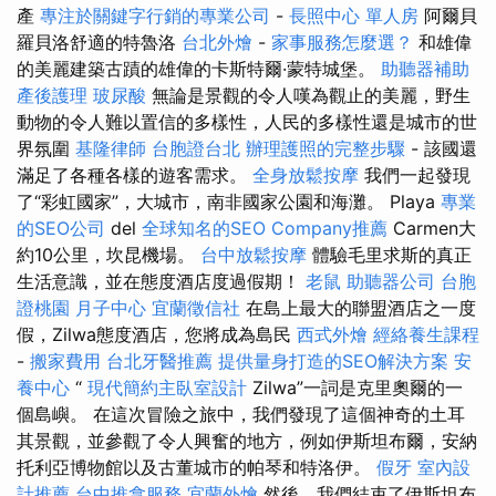
產
專注於關鍵字行銷的專業公司
-
長照中心 單人房
阿爾貝
羅貝洛舒適的特魯洛
台北外燴
-
家事服務怎麼選？
和雄偉
的美麗建築古蹟的雄偉的卡斯特爾·蒙特城堡。
助聽器補助
產後護理
玻尿酸
無論是景觀的令人嘆為觀止的美麗，野生
動物的令人難以置信的多樣性，人民的多樣性還是城市的世
界氛圍
基隆律師
台胞證台北
辦理護照的完整步驟
- 該國還
滿足了各種各樣的遊客需求。
全身放鬆按摩
我們一起發現
了“彩虹國家”，大城市，南非國家公園和海灘。 Playa
專業
的SEO公司
del
全球知名的SEO Company推薦
Carmen大
約10公里，坎昆機場。
台中放鬆按摩
體驗毛里求斯的真正
生活意識，並在態度酒店度過假期！
老鼠
助聽器公司
台胞
證桃園
月子中心
宜蘭徵信社
在島上最大的聯盟酒店之一度
假，Zilwa態度酒店，您將成為島民
西式外燴
經絡養生課程
-
搬家費用
台北牙醫推薦
提供量身打造的SEO解決方案
安
養中心
“
現代簡約主臥室設計
Zilwa”一詞是克里奧爾的一
個島嶼。 在這次冒險之旅中，我們發現了這個神奇的土耳
其景觀，並參觀了令人興奮的地方，例如伊斯坦布爾，安納
托利亞博物館以及古董城市的帕琴和特洛伊。
假牙
室內設
計推薦
台中推拿服務
宜蘭外燴
然後，我們結束了伊斯坦布