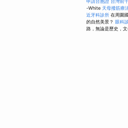
申請台胞證
台灣前
-White
天母撥筋療
近牙科診所
在周圍國
的自然美景？
眼科
路，無論是歷史，文