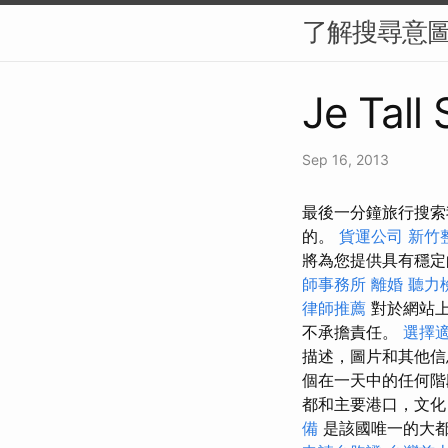
了解搜尋意圖
Je Tall
Sep 16, 2013
最後一分鐘旅行搜索我
的。
貨運公司
新竹
將為您提供具有穩
師事務所
離婚
聽力
律師推薦
對於網站上
不承擔責任。
選擇
描述，圖片和其他信
個在一天中的任何階段的
都和主要港口，文
備
是該國唯一的大