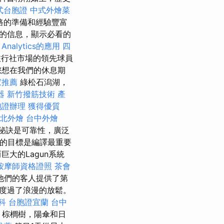
式台胞證
中式外燴菜
路的準備和經驗豐富
的信息，顯示必看的
Analytics的應用
四
利旅行社市場的領先球員
您想在我們的休息期
家推薦
綠松石潟湖，
器
新竹撥筋技術
產
胞證辦理
獲得優質
北外燴
台中外燴
秘訣是可靠性，廣泛
的目標是編譯最重要
大的Lagun系統
按摩師資格證照
茶會
他們的客人提供了第
度過了浪漫的放鬆。
科
台胞證宜蘭
台中
，棕櫚樹，陽傘和日