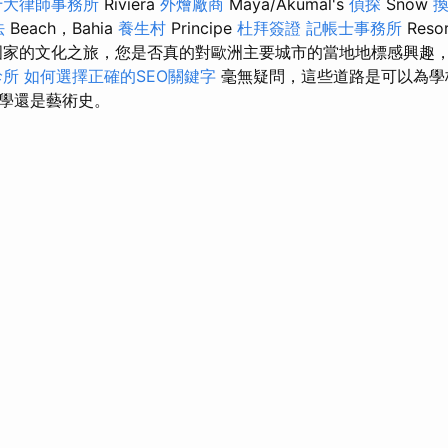
十大律師事務所
Riviera
外燴廠商
Maya/Akumal's
偵探
Snow
法
Beach，Bahia
養生村
Principe
杜拜簽證
記帳士事務所
Res
家的文化之旅，您是否真的對歐洲主要城市的當地地標感興趣
診所
如何選擇正確的SEO關鍵字
毫無疑問，這些道路是可以為學
學還是藝術史。