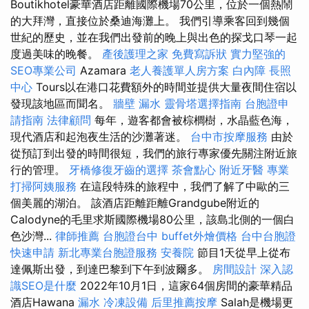
Boutikhotel豪華酒店距離國際機場70公里，位於一個熱鬧
的大拜灣，直接位於桑迪海灘上。 我們引導乘客回到幾個
世紀的歷史，並在我們出發前的晚上與出色的探戈口琴一起
度過美味的晚餐。
產後護理之家
免費寫訴狀
實力堅強的
SEO專業公司
Azamara
老人養護單人房方案
白內障
長照
中心
Tours以在港口花費額外的時間並提供大量夜間住宿以
發現該地區而聞名。
牆壁 漏水
靈骨塔選擇指南
台胞證申
請指南
法律顧問
每年，遊客都會被棕櫚樹，水晶藍色海，
現代酒店和起泡夜生活的沙灘著迷。
台中市按摩服務
由於
從預訂到出發的時間很短，我們的旅行專家優先關注附近旅
行的管理。
牙橋修復牙齒的選擇
茶會點心
附近牙醫
專業
打掃阿姨服務
在這段特殊的旅程中，我們了解了中歐的三
個美麗的湖泊。 該酒店距離距離Grandgube附近的
Calodyne的毛里求斯國際機場80公里，該島北側的一個白
色沙灣...
律師推薦
台胞證台中
buffet外燴價格
台中台胞證
快速申請
新北專業台胞證服務
安養院
節目1天從早上從布
達佩斯出發，到達巴黎到下午到波爾多。
房間設計
深入認
識SEO是什麼
2022年10月1日，這家64個房間的豪華精品
酒店Hawana
漏水
冷凍設備
后里推薦按摩
Salah是機場更