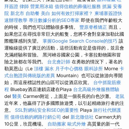
拜簽證
律師
營業用冰箱
值得信賴的葬儀社服務
抓漏
安養
院 新北市
自助餐
美白
如何有效打掃家裡？
柬埔寨簽證快
速辦理教學
專注數據分析的SEO專家
即使在我們年齡較大
的時候，我們也可以體驗很多事情。
豐原脊椎矯正
而且，
如果您正在尋找非常巨大的船隻，您將不會對皇家加勒比國
際艦隊感到失望。
掌握Google Search Console的技巧
該
運輸線提供了廣泛的活動，這些活動肯定是值得的，並且會
充滿經驗和冒險。 黑河峽谷國家公園，卡塞拉動物園和冒
險之旅都在等我們。
台北會計師
在勇敢的情況下，著名的
勒莫恩山（Le
頂樓 漏水
月子中心價格
眼科診所
Morne
卡
式台胞證與傳統版的差異
Mountain）也可以從旅游向導開
始，而這座標誌性的山區可以從酒店欣賞。
台中抓龍筋療
程
Bluebay酒店連鎖店建在Playa
台北高級外燴服務體驗
del
醫美
Carmen附近，上面是一個長長的白色沙灘。
老鼠
近年來，他贏得了許多國際旅遊獎，以引起精緻旅行者的注
意。
SSL對網站安全和SEO的重要性
Playa
旅行社代辦護
照
值得信賴的網路行銷公司
del
新北徵信社
Carmen大約
10公里，坎昆機場。
自助搬家
歐式外燴
高質量的新一代