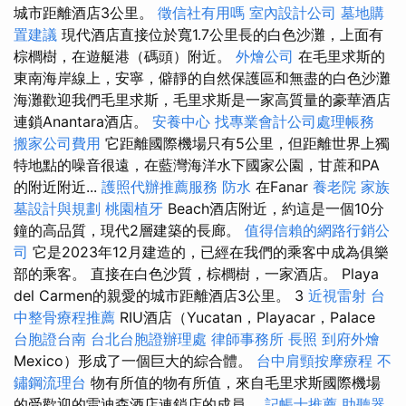
城市距離酒店3公里。
徵信社有用嗎
室內設計公司
墓地購
置建議
現代酒店直接位於寬1.7公里長的白色沙灘，上面有
棕櫚樹，在遊艇港（碼頭）附近。
外燴公司
在毛里求斯的
東南海岸線上，安寧，僻靜的自然保護區和無盡的白色沙灘
海灘歡迎我們毛里求斯，毛里求斯是一家高質量的豪華酒店
連鎖Anantara酒店。
安養中心
找專業會計公司處理帳務
搬家公司費用
它距離國際機場只有5公里，但距離世界上獨
特地點的噪音很遠，在藍灣海洋水下國家公園，甘蔗和PA
的附近附近...
護照代辦推薦服務
防水
在Fanar
養老院
家族
墓設計與規劃
桃園植牙
Beach酒店附近，約這是一個10分
鐘的高品質，現代2層建築的長廊。
值得信賴的網路行銷公
司
它是2023年12月建造的，已經在我們的乘客中成為俱樂
部的乘客。 直接在白色沙質，棕櫚樹，一家酒店。 Playa
del Carmen的親愛的城市距離酒店3公里。 3
近視雷射
台
中整骨療程推薦
RIU酒店（Yucatan，Playacar，Palace
台胞證台南
台北台胞證辦理處
律師事務所
長照
到府外燴
Mexico）形成了一個巨大的綜合體。
台中肩頸按摩療程
不
鏽鋼流理台
物有所值的物有所值，來自毛里求斯國際機場
的受歡迎的雷迪森酒店連鎖店的成員。
記帳士推薦
助聽器