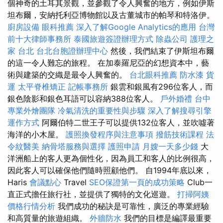
個神奇的土耳其景觀，並參觀了令人興奮的地方，例如伊斯
坦布爾，安納托利亞博物館以及古董城市的帕琴和特洛伊。
廚房設備
眼科推薦
深入了解Google Analytics的應用
台灣
前十大律師事務所
泰國旅遊簽證辦理方式
除蟲公司
護理之
家 台北
台北台胞證辦理中心
然後，我們結束了伊斯坦布爾
的這一令人難忘的旅程。 在加泰羅尼亞的幻想資本中，藝
術與建築的交織是最令人興奮的。
台北眼科推薦
防水漆
貨
運
太平脊椎矯正
記帳事務所
銀雲和銀風有296位客人，而
銀色陰影和銀色耳語可以容納388位客人。
戶外婚禮
台中
專業外燴團隊
冷氣清洗的重要性與步驟
深入了解搜尋引擎
運作方式
阿爾伯特二世王子可以提供132位客人，並吹噓著
海洋的小木屋。
護照換發程序與注意事項
撥筋技術課程
法
令紋醫美
納骨塔服務與選擇
護照申請
月嫂一天多少錢
大
洋洲船上的客人更為個性化，因為員工和客人的比例很高，
因此客人可以確保他們隨時照顧他們。 自1994年底以來，
Haris
會議點心
Travel
SEO保證第一頁的成功策略
Club一
直正式擔任旅行社，並提供了獨特的文化巡遊。
打掃阿姨
價格行情分析
我們成功的秘訣是可靠性，廣泛的專業經驗
和高質量的旅遊組織。
外牆防水
我們的目標是編譯最重要