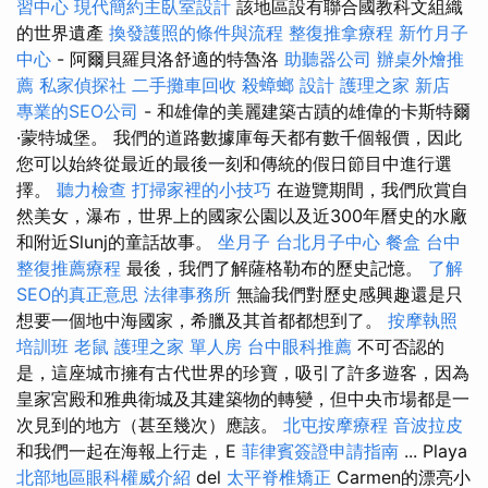
習中心
現代簡約主臥室設計
該地區設有聯合國教科文組織
的世界遺產
換發護照的條件與流程
整復推拿療程
新竹月子
中心
- 阿爾貝羅貝洛舒適的特魯洛
助聽器公司
辦桌外燴推
薦
私家偵探社
二手攤車回收
殺蟑螂
設計
護理之家 新店
專業的SEO公司
- 和雄偉的美麗建築古蹟的雄偉的卡斯特爾
·蒙特城堡。 我們的道路數據庫每天都有數千個報價，因此
您可以始終從最近的最後一刻和傳統的假日節目中進行選
擇。
聽力檢查
打掃家裡的小技巧
在遊覽期間，我們欣賞自
然美女，瀑布，世界上的國家公園以及近300年曆史的水廠
和附近Slunj的童話故事。
坐月子
台北月子中心
餐盒
台中
整復推薦療程
最後，我們了解薩格勒布的歷史記憶。
了解
SEO的真正意思
法律事務所
無論我們對歷史感興趣還是只
想要一個地中海國家，希臘及其首都都想到了。
按摩執照
培訓班
老鼠
護理之家 單人房
台中眼科推薦
不可否認的
是，這座城市擁有古代世界的珍寶，吸引了許多遊客，因為
皇家宮殿和雅典衛城及其建築物的轉變，但中央市場都是一
次見到的地方（甚至幾次）應該。
北屯按摩療程
音波拉皮
和我們一起在海報上行走，E
菲律賓簽證申請指南
... Playa
北部地區眼科權威介紹
del
太平脊椎矯正
Carmen的漂亮小