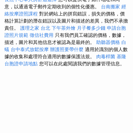
意，以通過電子郵件定期收到的個性化優惠。
台南搬家
經
絡按摩證照課程
對於網站上的拼寫錯誤，損失的價格，價
格計算計劃的潛在錯誤以及圖片和描述的差異，我們不承擔
責任。
護理之家 台北
下午茶外燴
月子餐多少錢
申請台胞
證照片規範
徵信社費用
只有我們員工確認的價格，數據，
描述，圖片和其他信息才被認為是最終的。
助聽器價格
白
蟻
台中泰式放鬆按摩
辦護照要帶什麼
適用於識別的個人數
據的收集和處理符合適用的數據保護法規。
肉毒桿菌
基隆
台胞證申請地點
您可以在此處閱讀我們的數據管理信息。