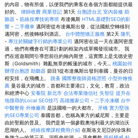
的內容，物有所值，以便我們的乘客在各個方面都能提供最
好的。
律師收費
商業登記
第1天
台胞證台北
室內裝修
助
聽器
-
筋絡按摩技術專班
布達佩斯
HTML基礎對SEO的影
響
-
二手攤車
邁阿密從布達佩斯出發，從法國航空轉移到
邁阿密，然後轉移到酒店。
台中體態矯正服務
第2天
隆乳
-
專注於關鍵字行銷的專業公司
邁阿密在這一天在邁阿密度
過，他們有機會在可選計劃的框架內或單獨發現城市。 我
們在巡遊期間引導您前往約翰內斯堡，這實際上是戈德史密
斯（Goldsmith）雜亂無章的帳篷的城市，今天...
桃園如何
辦理台胞證
助聽器
節目1從布達佩斯出發到泰國，曼谷的日
程安排，在飛機上。
跳蚤
國際整復師資格證照
小型外燴推
薦
曼谷最大的城市，首都和主要港口，文化，教育，政治
和經濟中心
安養院 新北市
合法專業徵信社
失智症
提升在
地搜尋的Local SEO技巧
高雄搬家公司
-
二手冷凍櫃
台中
中醫整骨
外燴廠商
是該國唯一的大都市。
牙橋
實力堅強
的SEO專業公司
泰國首都，也稱為東方的威尼斯，主要是
由於聖殿的普及。 我們是第一個參觀奧地利最大的湖泊沃
思湖的人。
經絡按摩課程費用介紹
在斯洛文尼亞的珍珠和
象徵之一的第三天，深藍色的湖... - 蔬食餐飲
眼科權威
杜