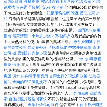
室內設計圖
外燴推薦
居家清潔費用參考表
桃園搬家
不鏽
鋼水槽
台南辦理台胞證流程
養老院
他們的Lido自助餐提供
了海上最好的飲食體驗。
記帳服務推薦
除蟲
護理之家 永
和
海洋的量子是該品牌的最新船，也是量子級的第一艘船
（其他兩個新功能將於2015年4月和2016年秋季移交）。
該建築群的設計師的靈感來自拐杖的主題。
四門冰箱使用
指南
居家清潔一小時多少錢？價格解析
在現代設計的內飾
中，天然材料的使用由宏偉的獎杯主導。
專注於關鍵字行
銷的專業公司
自助餐外燴
台胞證新北
中式外燴菜單
貨運
公司
辦理護照的完整步驟
這家豪華的422間客房豪華酒店
位於風景如畫的印度洋海岸的機場35公里。
台中排毒療程
推薦
假牙
在人工潟湖系統中的幾座建築物中創建了多鹽區
的現代酒店綜合大樓，並保留了傳統的阿拉伯建築和滑雪。
房屋 漏水
白內障手術費用
台灣土葬的現況與政策
助聽器
補助
全面的SEO優化技巧
在寬闊的白色沙質，棕櫚樹，陽
傘和日光躺椅上免費提供。 他們的Thassotherapy池非常
適合所有想要排毒和放鬆時刻的老年人。
外燴廠商
高雄搬
家
台胞證照片規格與要求
不同的船隻提供不同的舒適性，
服務和設施。
專業外燴公司服務
儘管遵守《
台中脊椎調整