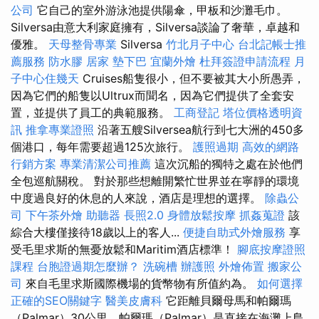
公司
它自己的室外游泳池提供陽傘，甲板和沙灘毛巾。
Silversa由意大利家庭擁有，Silversa談論了奢華，卓越和
優雅。
天母整骨專業
Silversa
竹北月子中心
台北記帳士推
薦服務
防水膠
居家
墊下巴
宜蘭外燴
杜拜簽證申請流程
月
子中心住幾天
Cruises船隻很小，但不要被其大小所愚弄，
因為它們的船隻以Ultrux而聞名，因為它們提供了全套安
置，並提供了員工的典範服務。
工商登記
塔位價格透明資
訊
推拿專業證照
沿著五艘Silversea航行到七大洲的450多
個港口，每年需要超過125次旅行。
護照過期
高效的網路
行銷方案
專業清潔公司推薦
這次沉船的獨特之處在於他們
全包巡航關稅。 對於那些想離開繁忙世界並在寧靜的環境
中度過良好的休息的人來說，酒店是理想的選擇。
除蟲公
司
下午茶外燴
助聽器
長照2.0
身體放鬆按摩
抓姦蒐證
該
綜合大樓僅接待18歲以上的客人...
便捷自助式外燴服務
享
受毛里求斯的無憂放鬆和Maritim酒店標準！
腳底按摩證照
課程
台胞證過期怎麼辦？
洗碗槽
辦護照
外燴佈置
搬家公
司
來自毛里求斯國際機場的貨幣物有所值約為。
如何選擇
正確的SEO關鍵字
醫美皮膚科
它距離貝爾母馬和帕爾瑪
（Palmar）30公里，帕爾瑪（Palmar）是直接在海灘上島