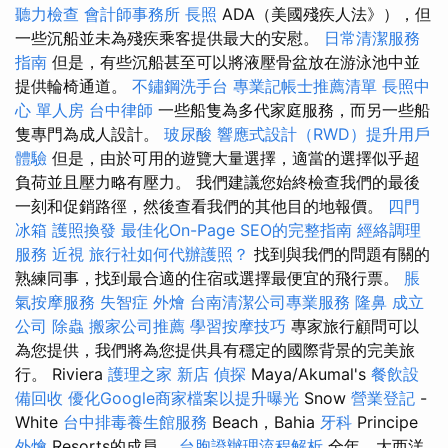
聽力檢查
會計師事務所
長照
ADA（美國殘疾人法》），但
一些沉船並未為殘疾乘客提供最大的安慰。
日常清潔服務
指南
但是，有些沉船甚至可以將液壓骨盆放在游泳池中並
提供輪椅通道。
不鏽鋼洗手台
專業記帳士推薦清單
長照中
心 單人房
台中律師
一些船隻為多代家庭服務，而另一些船
隻專門為成人設計。
玻尿酸
響應式設計（RWD）提升用戶
體驗
但是，由於可用的遊覽大量選擇，適當的選擇似乎超
負荷並且壓力略有壓力。 我們建議您始終檢查我們的最後
一刻和促銷路徑，然後查看我們的其他目的地報價。
四門
冰箱
護照換發
最佳化On-Page SEO的完整指南
經絡調理
服務
近視
旅行社如何代辦護照？
找到與我們的問題有關的
熟練同事，找到最合適的住宿或選擇最便宜的飛行票。
脹
氣按摩服務
失智症
外燴
台南清潔公司專業服務
隆鼻
成立
公司
除蟲
搬家公司推薦
學習按摩技巧
專家旅行顧問可以
為您提供，我們將為您提供具有穩定的國際背景的完美旅
行。 Riviera
護理之家 新店
偵探
Maya/Akumal's
餐飲設
備回收
優化Google商家檔案以提升曝光
Snow
營業登記
-
White
台中排毒養生館服務
Beach，Bahia
牙科
Principe
外燴
Resorts的成員。
台胞證辦理流程解析
全年，大西洋