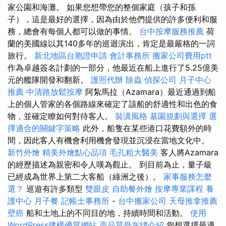
家公園和海灘。 如果您想帶您的整個家庭（孩子和孫
子），這是最好的選擇，因為由於他們提供的許多便利和服
務，總會有每個人都可以做的事情。
台中按摩服務推薦
荷
蘭的美國線以其140多年的巡迴演出，肯定是最嚴格的一詞
旅行。
新北地區台胞證申請
會計事務所
搬家公司費用ptt
作為卓越簽名計劃的一部分，他最近在船上進行了5.25億美
元的艦隊開發和翻新。
護照代辦
除蟲
偵探公司
月子中心
推薦
中清路放鬆按摩
阿紮馬拉（Azamara）最近通過到船
上的個人管家的各個路線來確定了該船的舒適性和出色的食
物，並確定瞭如何對待客人。
裝潢風格
墓園規劃與選擇
選
擇適合的關鍵字策略
此外，船隻在某些港口花費額外的時
間，因此客人有機會利用機會發現並沉浸在當地文化中。
新竹外燴
精美外燴點心品項
毛孔粗大醫美
客人將Azamara
的經歷描述為親密和令人嘆為觀止。 到目前為止，量子級
已經成為世界上第二大客船（綠洲之後）。
家事服務怎麼
選？
巡遊有許多類型
雙眼皮
自助餐外燴
按摩專業課程
養
護中心
月子餐
記帳士事務所
-
台中搬家公司
天母推拿推薦
壁癌
船和土地上的不同目的地，持續時間和活動。
使用
WordPress建構優質網站
高品質骨灰罈介紹
您想選擇最適