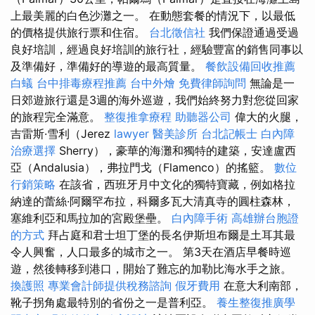
上最美麗的白色沙灘之一。 在動態套餐的情況下，以最低
的價格提供旅行票和住宿。
台北徵信社
我們保證通過受過
良好培訓，經過良好培訓的旅行社，經驗豐富的銷售同事以
及準備好，準備好的導遊的最高質量。
餐飲設備回收推薦
白蟻
台中排毒療程推薦
台中外燴
免費律師詢問
無論是一
日郊遊旅行還是3週的海外巡遊，我們始終努力對您從回家
的旅程完全滿意。
整復推拿療程
助聽器公司
偉大的火腿，
吉雷斯·雪利（Jerez
lawyer
醫美診所
台北記帳士
白內障
治療選擇
Sherry），豪華的海灘和獨特的建築，安達盧西
亞（Andalusia），弗拉門戈（Flamenco）的搖籃。
數位
行銷策略
在該省，西班牙月中文化的獨特寶藏，例如格拉
納達的蕾絲·阿爾罕布拉，科爾多瓦大清真寺的圓柱森林，
塞維利亞和馬拉加的宮殿堡壘。
白內障手術
高雄辦台胞證
的方式
拜占庭和君士坦丁堡的長名伊斯坦布爾是土耳其最
令人興奮，人口最多的城市之一。 第3天在酒店早餐時巡
遊，然後轉移到港口，開始了難忘的加勒比海水手之旅。
換護照
專業會計師提供稅務諮詢
假牙費用
在意大利南部，
靴子拐角處最特別的省份之一是普利亞。
養生整復推廣學