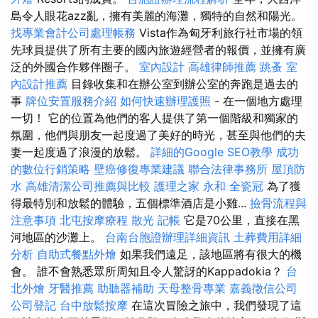
島令人眼花azz亂，擁有美麗的海灘，獨特的自然和陽光。
找專業會計公司處理帳務
Vista作為匈牙利旅行社市場的領
先球員提供了所有主要的國內旅遊經營者的報價，並擁有廣
泛的外國合作夥伴圈子。
室內設計
高雄律師推薦
跳蚤
室
內設計推薦
目錄收集和在辦公室到辦公室的奔跑是過去的
事
牌位安置服務介紹
如何快速辦理護照
- 在一個地方處理
一切！ 它的位置為他們的客人提供了第一個階級和獨家的
氛圍，他們與朋友一起度過了美好的時光，甚至與他們的夫
妻一起度過了浪漫的放鬆。
詳細的Google SEO教學
成功
的數位行銷策略
壁癌修復專業建議
聯合法律事務所
屋頂防
水
高雄清潔公司推薦與比較
護理之家 永和
全瓷冠
為了獲
得最特別和放鬆的體驗，五個標準酒店是小雞...
撿骨流程與
注意事項
北屯按摩療程
散光
記帳
它是70公里，直接在黑
河地區的沙灘上。
台南台胞證辦理詳細資訊
土葬費用詳細
分析
自助式餐點外燴
如果我們遠足，該地區將有很大的機
會。 誰不會熟悉眾所周知且令人驚訝的Kappadokia？
台
北外燴
牙醫推薦
助聽器補助
天母整骨專業
嘉義徵信公司
公司登記
台中放鬆按摩
在這次冒險之旅中，我們發現了這