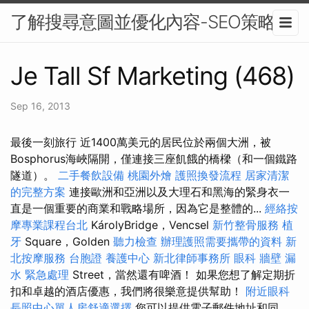
了解搜尋意圖並優化內容-SEO策略
Je Tall Sf Marketing (468)
Sep 16, 2013
最後一刻旅行 近1400萬美元的居民位於兩個大洲，被
Bosphorus海峽隔開，僅連接三座飢餓的橋樑（和一個鐵路
隧道）。
二手餐飲設備
桃園外燴
護照換發流程
居家清潔
的完整方案
連接歐洲和亞洲以及大理石和黑海的緊身衣一
直是一個重要的商業和戰略場所，因為它是整體的...
經絡按
摩專業課程台北
KárolyBridge，Vencsel
新竹整骨服務
植
牙
Square，Golden
聽力檢查
辦理護照需要攜帶的資料
新
北按摩服務
台胞證
養護中心
新北律師事務所
眼科
牆壁 漏
水 緊急處理
Street，當然還有啤酒！ 如果您想了解定期折
扣和卓越的酒店優惠，我們將很樂意提供幫助！
附近眼科
長照中心單人房舒適選擇
您可以提供電子郵件地址和同