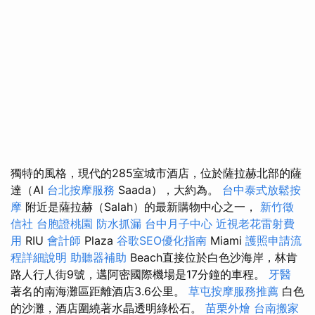
獨特的風格，現代的285室城市酒店，位於薩拉赫北部的薩
達（Al
台北按摩服務
Saada），大約為。
台中泰式放鬆按
摩
附近是薩拉赫（Salah）的最新購物中心之一，
新竹徵
信社
台胞證桃園
防水抓漏
台中月子中心
近視老花雷射費
用
RIU
會計師
Plaza
谷歌SEO優化指南
Miami
護照申請流
程詳細說明
助聽器補助
Beach直接位於白色沙海岸，林肯
路人行人街9號，邁阿密國際機場是17分鐘的車程。
牙醫
著名的南海灘區距離酒店3.6公里。
草屯按摩服務推薦
白色
的沙灘，酒店圍繞著水晶透明綠松石。
苗栗外燴
台南搬家