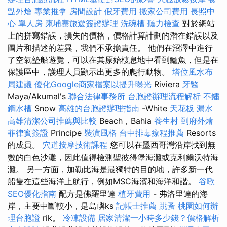
點外燴
專業推拿
房間設計
假牙費用
搬家公司費用
長照中
心 單人房
柬埔寨旅遊簽證辦理
洗碗槽
聽力檢查
對於網站
上的拼寫錯誤，損失的價格，價格計算計劃的潛在錯誤以及
圖片和描述的差異，我們不承擔責任。 他們在沼澤中進行
了空氣墊船遊覽，可以在其原始棲息地中看到鱷魚，但是在
保護區中，護理人員顯示出更多的爬行動物。
塔位風水布
局建議
優化Google商家檔案以提升曝光
Riviera
牙醫
Maya/Akumal's
聯合法律事務所
台胞證辦理流程解析
不鏽
鋼水槽
Snow
高雄的台胞證辦理指南
-White
天花板 漏水
高雄清潔公司推薦與比較
Beach，Bahia
養生村
到府外燴
菲律賓簽證
Principe
裝潢風格
台中排毒療程推薦
Resorts
的成員。
穴道按摩技術課程
您可以在墨西哥灣沿岸找到無
數的白色沙灘，因此值得檢測聖彼得堡海灘或克利爾沃特海
灘。 另一方面，加勒比海是最獨特的目的地，許多新一代
船隻在這些海洋上航行，例如MSC海濱和海洋和諧。
谷歌
SEO優化指南
配方是佛羅里達
植牙費用
- 弗洛里達的海
岸，主要中斷較小，是島嶼ks
記帳士推薦
跳蚤
桃園如何辦
理台胞證
rik。
冷凍設備
居家清潔一小時多少錢？價格解析