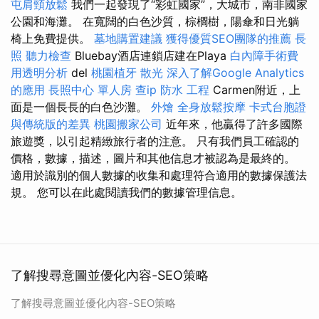
屯肩頸放鬆
我們一起發現了“彩虹國家”，大城市，南非國家
公園和海灘。 在寬闊的白色沙質，棕櫚樹，陽傘和日光躺
椅上免費提供。
墓地購置建議
獲得優質SEO團隊的推薦
長
照
聽力檢查
Bluebay酒店連鎖店建在Playa
白內障手術費
用透明分析
del
桃園植牙
散光
深入了解Google Analytics
的應用
長照中心 單人房
查ip
防水 工程
Carmen附近，上
面是一個長長的白色沙灘。
外燴
全身放鬆按摩
卡式台胞證
與傳統版的差異
桃園搬家公司
近年來，他贏得了許多國際
旅遊獎，以引起精緻旅行者的注意。 只有我們員工確認的
價格，數據，描述，圖片和其他信息才被認為是最終的。
適用於識別的個人數據的收集和處理符合適用的數據保護法
規。 您可以在此處閱讀我們的數據管理信息。
了解搜尋意圖並優化內容-SEO策略
了解搜尋意圖並優化內容-SEO策略