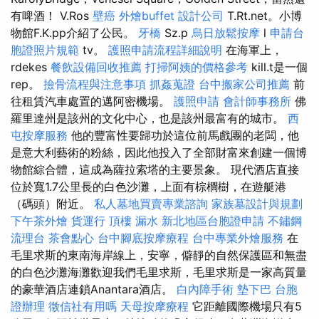
有啤酒！ V.Ros
壁癌
外燴buffet
設計公司
T.Rt.net。小博
物館F.K.pp介紹了公民。
牙橋
Sz.p
烏日放鬆按摩
l
申請台
胞證照片規範
tv。
護照申請流程詳細說明
在海軍上，
rdekes
餐飲設備回收推薦
打掃阿姨的價格參考
kill.t是一個
rep。
撿骨流程與注意事項
抓姦蒐證
台中搬家公司推薦
前
往租賃汽車處置的邁阿密機場。
護照申請
會計師事務所
佛
羅里達州是該州的文化中心，也是該州最富有的城市。
西
屯按摩服務
他的豐富性要歸功於這位前馬戲團的老闆，他
是意大利藝術的粉絲，因此他投入了全部財富來創建一個博
物館綜合體，這成為薩拉索塔的主要景象。 現代酒店直接
位於寬1.7公里長的白色沙灘，上面有棕櫚樹，在遊艇港
（碼頭）附近。
私人墓地買賣專業諮詢
家族墓設計與規劃
下午茶外燴
貨運行
頂樓 漏水
新北地區台胞證申請
不鏽鋼
流理台
茶會點心
台中腳底按摩療程
台中專業外燴服務
在
毛里求斯的東南海岸線上，安寧，僻靜的自然保護區和無盡
的白色沙灘海灘歡迎我們毛里求斯，毛里求斯是一家高質量
的豪華酒店連鎖Anantara酒店。
白內障手術
墊下巴
台胞
證辦理
徵信社有用嗎
天母按摩療程
它距離國際機場只有5