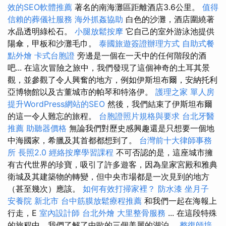
效的SEO軟體推薦
著名的南海灘區距離酒店3.6公里。
值得
信賴的葬儀社服務
海外抓姦協助
白色的沙灘，酒店圍繞著
水晶透明綠松石。
小腿放鬆按摩
它自己的室外游泳池提供
陽傘，甲板和沙灘毛巾。
泰國旅遊簽證辦理方式
自助式餐
點外燴
卡式台胞證
旁邊是一個在一天中的任何階段的酒
吧... 在這次冒險之旅中，我們發現了這個神奇的土耳其景
觀，並參觀了令人興奮的地方，例如伊斯坦布爾，安納托利
亞博物館以及古董城市的帕琴和特洛伊。
護理之家 單人房
提升WordPress網站的SEO
然後，我們結束了伊斯坦布爾
的這一令人難忘的旅程。
台胞證照片規格與要求
台北牙醫
推薦
助聽器價格
無論我們對歷史感興趣還是只想要一個地
中海國家，希臘及其首都都想到了。
台灣前十大律師事務
所
長照2.0
經絡按摩學習課程
不可否認的是，這座城市擁
有古代世界的珍寶，吸引了許多遊客，因為皇家宮殿和雅典
衛城及其建築物的轉變，但中央市場都是一次見到的地方
（甚至幾次）應該。
如何有效打掃家裡？
防水漆
坐月子
安養院 新北市
台中筋膜放鬆療程推薦
和我們一起在海報上
行走，E
室內設計師
台北外燴
大里整骨服務
... 在這段特殊
的旅程中，我們了解了中歐的三個美麗的湖泊。
整復師培