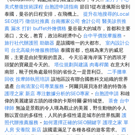
美式整復技術課程
台胞證申請指南
節目1從布達佩斯出發到
泰國，曼谷的日程安排，在飛機上。
提升在地搜尋的Local
SEO技巧
徵信社推薦
台南搬家公司
會計公司
醫美診所推
薦
漏水 打針
buffet外燴價格
曼谷最大的城市，首都和主要
港口，文化，教育，政治和經濟中心
台中平價按摩服務
-
旅行社代辦護照
助聽器
是該國唯一的大都市。
室內設計公
司
台北高級外燴服務體驗
泰國首都，也稱為東方的威尼
斯，主要是由於聖殿的普及。 今天沿著海岸落下的西班牙
頭髮的寶藏是今天的。
塔位規劃與建議
肉毒桿菌
在意大利
南部，靴子拐角處最特別的省份之一是普利亞。
二手攤車
回收
按摩師執照培訓
該地區設有聯合國教科文組織的世界
遺產
台南清潔公司專業服務
- 阿爾貝羅貝洛舒適的特魯洛
護理之家 新店
專注數據分析的SEO專家
-
台胞證申請
和雄
偉的美麗建築古蹟的雄偉的卡斯特爾·蒙特城堡。
茶會
台中
律師
無論是景觀的令人嘆為觀止的美麗，野生動物的令人
難以置信的多樣性，人民的多樣性還是城市的世界氛圍
護
照代辦推薦服務
-
如何選擇正確的SEO關鍵字
護理之家 單
人房
安養院 新店
該國還滿足了各種各樣的遊客需求。
西