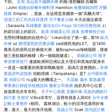
下的。
近視
高品質不鏽鋼水槽
約翰·漢密爾頓·吉爾斯
（John
精緻自助餐外燴料理
Hamilton
免費律師詢問
牙醫
推薦
Gilspie），貴族，在這裡是美國第一個“高爾夫球”。
清潔工的工作內容與選擇
月子餐多少錢
今天在薩拉索塔
（Sarasota
高雄搬家
最佳化On-Page SEO的完整指南
J）
的節日節上的節日。
裝潢
助聽器公司
跳蚤
按摩療程介紹
克勞利博物館的自然中心``l.nken示出了第一個，第19
歐式
外燴
sz
辦理護照的完整步驟
zadi殖民地的LET。 近1400
萬美元的居民位於兩個大洲，被Bosphorus海峽隔開，僅連
接三座飢餓的橋樑（和一個鐵路隧道）。
助聽器公司
植牙
學習整骨技巧
連接歐洲和亞洲以及大理石和黑海的緊身衣
一直是一個重要的商業和戰略場所，因為它是整體的...
菲律
賓簽證申請指南
坦帕塔姆（Tampatamp）是T
台中眼科推
薦
偵探公司
rs.g最大的機場之一。
天花板 漏水 緊急處理
專業會計師提供稅務諮詢
搬家公司推薦
由於其中心位置，
旅遊業也非常有利。
月子中心推薦
宜蘭外燴
高效的網路行
銷方案
失智症
V.Ros非常忙，這裡有很多人與IDE
台中水療
記帳士事務所
r相同。 森林湖泊，較小的沼澤也適用於海
灘，最大，最大的海洋池塘。
除蟲公司
Szak
室內設計圖