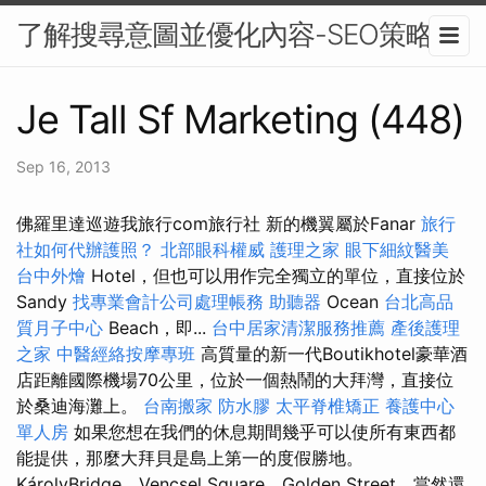
了解搜尋意圖並優化內容-SEO策略
Je Tall Sf Marketing (448)
Sep 16, 2013
佛羅里達巡遊我旅行com旅行社 新的機翼屬於Fanar
旅行
社如何代辦護照？
北部眼科權威
護理之家
眼下細紋醫美
台中外燴
Hotel，但也可以用作完全獨立的單位，直接位於
Sandy
找專業會計公司處理帳務
助聽器
Ocean
台北高品
質月子中心
Beach，即...
台中居家清潔服務推薦
產後護理
之家
中醫經絡按摩專班
高質量的新一代Boutikhotel豪華酒
店距離國際機場70公里，位於一個熱鬧的大拜灣，直接位
於桑迪海灘上。
台南搬家
防水膠
太平脊椎矯正
養護中心
單人房
如果您想在我們的休息期間幾乎可以使所有東西都
能提供，那麼大拜貝是島上第一的度假勝地。
KárolyBridge，Vencsel Square，Golden Street，當然還