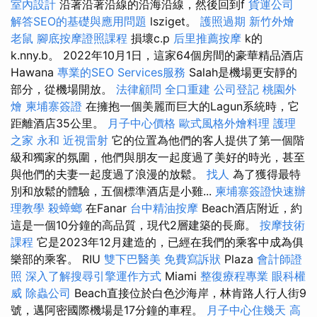
室內設計
沿著沿著沿線的沿海沿線，然後回到f
貨運公司
解答SEO的基礎與應用問題
lsziget。
護照過期
新竹外燴
老鼠
腳底按摩證照課程
損壞c.p
后里推薦按摩
k的
k.nny.b。 2022年10月1日，這家64個房間的豪華精品酒店
Hawana
專業的SEO Services服務
Salah是機場更安靜的
部分，從機場開放。
法律顧問
全口重建
公司登記
桃園外
燴
柬埔寨簽證
在擁抱一個美麗而巨大的Lagun系統時，它
距離酒店35公里。
月子中心價格
歐式風格外燴料理
護理
之家 永和
近視雷射
它的位置為他們的客人提供了第一個階
級和獨家的氛圍，他們與朋友一起度過了美好的時光，甚至
與他們的夫妻一起度過了浪漫的放鬆。
找人
為了獲得最特
別和放鬆的體驗，五個標準酒店是小雞...
柬埔寨簽證快速辦
理教學
殺蟑螂
在Fanar
台中精油按摩
Beach酒店附近，約
這是一個10分鐘的高品質，現代2層建築的長廊。
按摩技術
課程
它是2023年12月建造的，已經在我們的乘客中成為俱
樂部的乘客。 RIU
雙下巴醫美
免費寫訴狀
Plaza
會計師證
照
深入了解搜尋引擎運作方式
Miami
整復療程專業
眼科權
威
除蟲公司
Beach直接位於白色沙海岸，林肯路人行人街9
號，邁阿密國際機場是17分鐘的車程。
月子中心住幾天
高