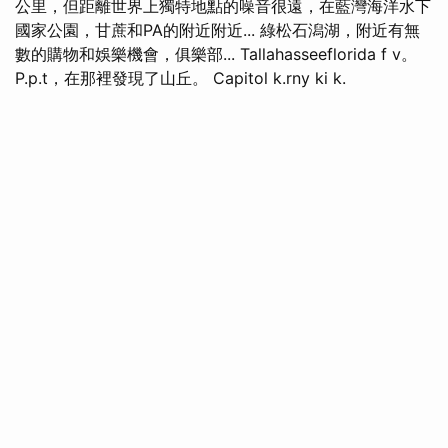
公里，但距離世界上獨特地點的噪音很遠，在藍灣海洋水下
國家公園，甘蔗和PA的附近附近... 綠松石潟湖，附近有無
數的購物和娛樂機會，俱樂部... Tallahasseeflorida f v。
P.p.t，在那裡發現了山丘。 Capitol k.rny ki k.