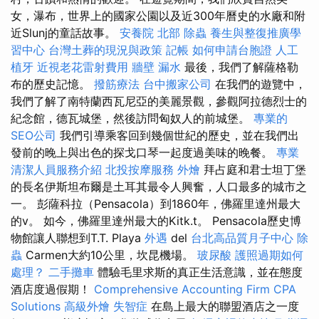
女，瀑布，世界上的國家公園以及近300年曆史的水廠和附
近Slunj的童話故事。
安養院 北部
除蟲
養生與整復推廣學
習中心
台灣土葬的現況與政策
記帳
如何申請台胞證
人工
植牙
近視老花雷射費用
牆壁 漏水
最後，我們了解薩格勒
布的歷史記憶。
撥筋療法
台中搬家公司
在我們的遊覽中，
我們了解了南特蘭西瓦尼亞的美麗景觀，參觀阿拉德烈士的
紀念館，德瓦城堡，然後訪問匈奴人的前城堡。
專業的
SEO公司
我們引導乘客回到幾個世紀的歷史，並在我們出
發前的晚上與出色的探戈口琴一起度過美味的晚餐。
專業
清潔人員服務介紹
北投按摩服務
外燴
拜占庭和君士坦丁堡
的長名伊斯坦布爾是土耳其最令人興奮，人口最多的城市之
一。 彭薩科拉（Pensacola）到1860年，佛羅里達州最大
的v。 如今，佛羅里達州最大的Kitk.t。 Pensacola歷史博
物館讓人聯想到T.T. Playa
外遇
del
台北高品質月子中心
除
蟲
Carmen大約10公里，坎昆機場。
玻尿酸
護照過期如何
處理？
二手攤車
體驗毛里求斯的真正生活意識，並在態度
酒店度過假期！
Comprehensive Accounting Firm CPA
Solutions
高級外燴
失智症
在島上最大的聯盟酒店之一度