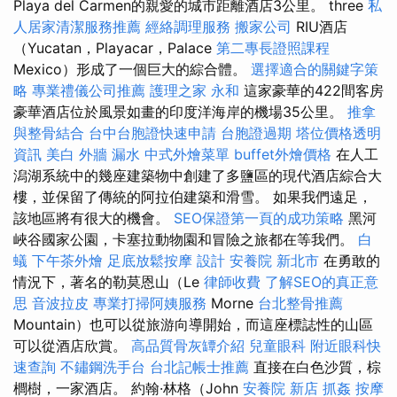
Playa del Carmen的親愛的城市距離酒店3公里。 three
私
人居家清潔服務推薦
經絡調理服務
搬家公司
RIU酒店
（Yucatan，Playacar，Palace
第二專長證照課程
Mexico）形成了一個巨大的綜合體。
選擇適合的關鍵字策
略
專業禮儀公司推薦
護理之家 永和
這家豪華的422間客房
豪華酒店位於風景如畫的印度洋海岸的機場35公里。
推拿
與整骨結合
台中台胞證快速申請
台胞證過期
塔位價格透明
資訊
美白
外牆 漏水
中式外燴菜單
buffet外燴價格
在人工
潟湖系統中的幾座建築物中創建了多鹽區的現代酒店綜合大
樓，並保留了傳統的阿拉伯建築和滑雪。 如果我們遠足，
該地區將有很大的機會。
SEO保證第一頁的成功策略
黑河
峽谷國家公園，卡塞拉動物園和冒險之旅都在等我們。
白
蟻
下午茶外燴
足底放鬆按摩
設計
安養院 新北市
在勇敢的
情況下，著名的勒莫恩山（Le
律師收費
了解SEO的真正意
思
音波拉皮
專業打掃阿姨服務
Morne
台北整骨推薦
Mountain）也可以從旅游向導開始，而這座標誌性的山區
可以從酒店欣賞。
高品質骨灰罈介紹
兒童眼科
附近眼科快
速查詢
不鏽鋼洗手台
台北記帳士推薦
直接在白色沙質，棕
櫚樹，一家酒店。 約翰·林格（John
安養院 新店
抓姦
按摩