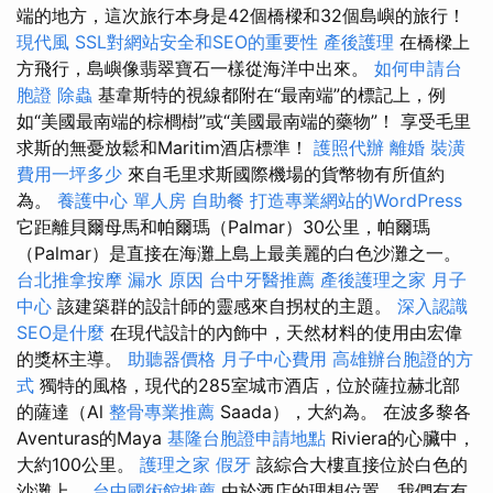
端的地方，這次旅行本身是42個橋樑和32個島嶼的旅行！
現代風
SSL對網站安全和SEO的重要性
產後護理
在橋樑上
方飛行，島嶼像翡翠寶石一樣從海洋中出來。
如何申請台
胞證
除蟲
基韋斯特的視線都附在“最南端”的標記上，例
如“美國最南端的棕櫚樹”或“美國最南端的藥物”！ 享受毛里
求斯的無憂放鬆和Maritim酒店標準！
護照代辦
離婚
裝潢
費用一坪多少
來自毛里求斯國際機場的貨幣物有所值約
為。
養護中心 單人房
自助餐
打造專業網站的WordPress
它距離貝爾母馬和帕爾瑪（Palmar）30公里，帕爾瑪
（Palmar）是直接在海灘上島上最美麗的白色沙灘之一。
台北推拿按摩
漏水 原因
台中牙醫推薦
產後護理之家 月子
中心
該建築群的設計師的靈感來自拐杖的主題。
深入認識
SEO是什麼
在現代設計的內飾中，天然材料的使用由宏偉
的獎杯主導。
助聽器價格
月子中心費用
高雄辦台胞證的方
式
獨特的風格，現代的285室城市酒店，位於薩拉赫北部
的薩達（Al
整骨專業推薦
Saada），大約為。 在波多黎各
Aventuras的Maya
基隆台胞證申請地點
Riviera的心臟中，
大約100公里。
護理之家
假牙
該綜合大樓直接位於白色的
沙灘上。
台中國術館推薦
由於酒店的理想位置，我們有有