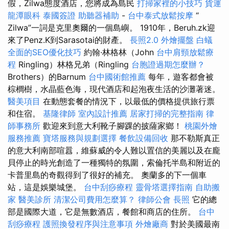
假，Zilwa態度酒店，您將成為島民
打掃家裡的小技巧
貨運
龍潭眼科
泰國簽證
助聽器補助
-
台中泰式放鬆按摩
“
Zilwa”一詞是克里奧爾的一個島嶼。 1910年，Beruh.zk迎
來了Penz.K到Sarasotai的財產。
長照2.0
外燴擺盤
白蟻
全面的SEO優化技巧
約翰·林格林（John
台中肩頸放鬆療
程
Ringling）林格兄弟（Ringling
台胞證過期怎麼辦？
Brothers）的Barnum
台中國術館推薦
每年，遊客都會被
棕櫚樹，水晶藍色海，現代酒店和起泡夜生活的沙灘著迷。
醫美項目
在動態套餐的情況下，以最低的價格提供旅行票
和住宿。
基隆律師
室內設計推薦
居家打掃的完整指南
律
師事務所
歡迎來到意大利靴子腳踝的披薩家鄉！
桃園外燴
服務推薦
寶塔服務與規劃選擇
餐飲設備回收
那不勒斯真正
的意大利南部喧囂，維蘇威的令人難以置信的美麗以及在龐
貝停止的時光創造了一種獨特的氛圍，索倫托半島和附近的
卡普里島的奇觀得到了很好的補充。 奧蘭多的下一個車
站，這是娛樂城堡。
台中刮痧療程
靈骨塔選擇指南
自助搬
家
醫美診所
清潔公司費用怎麼算？
律師公會
長照
它的總
部是國際大道，它是無數酒店，餐館和商店的住所。
台中
刮痧療程
護照換發程序與注意事項
外燴廠商
對於美國最南