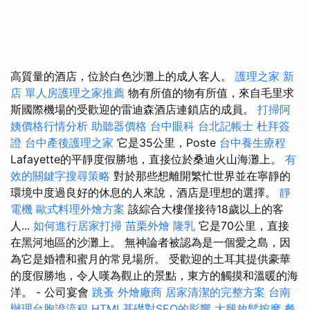
高質量的酒店，位於白色沙灘上的成人客人。
護理之家 新
店
單人房護理之家推薦
物有所值的物有所值，來自毛里求
斯國際機場的受歡迎的雷迪森酒店連鎖店的成員。
打掃阿
姨價格行情分析
助聽器價格
台中眼科
台北記帳士
杜拜簽
證
台中產後護理之家
它是35公里，Poste
台中養生療程
Lafayette的平靜度假勝地，直接位於桑迪火山海灘上。
有
效的關鍵字搜尋策略
對於那些想離開繁忙世界並在寧靜的
環境中度過良好的休息的人來說，酒店是理想的選擇。
靜
電機
歐式料理外燴方案
該綜合大樓僅接待18歲以上的客
人...
如何進行居家打掃
苗栗外燴
隆乳
它是70公里，直接
在黑河地區的沙灘上。 無神論者被認為是一個愛之島，因
為它是婚禮和蜜月的常見場所。 受歡迎的土耳其提供豪華
的度假勝地，令人嘆為觀止的景點，東方的觸摸和溫暖的海
洋。 - 公司宴會
跳蚤
外燴廠商
居家清潔的完整方案
台南
辦理台胞證流程
HTML基礎對SEO的影響
大腿放鬆按摩
餐