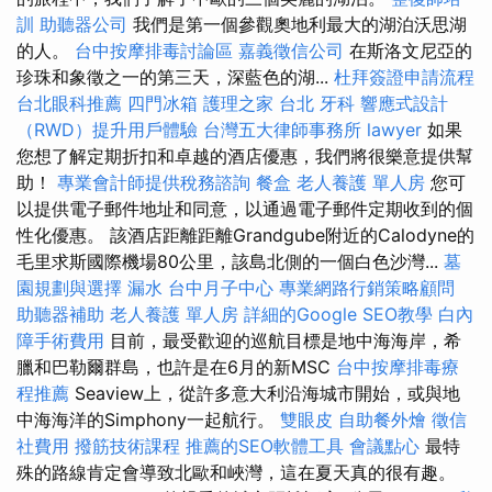
訓
助聽器公司
我們是第一個參觀奧地利最大的湖泊沃思湖
的人。
台中按摩排毒討論區
嘉義徵信公司
在斯洛文尼亞的
珍珠和象徵之一的第三天，深藍色的湖...
杜拜簽證申請流程
台北眼科推薦
四門冰箱
護理之家 台北
牙科
響應式設計
（RWD）提升用戶體驗
台灣五大律師事務所
lawyer
如果
您想了解定期折扣和卓越的酒店優惠，我們將很樂意提供幫
助！
專業會計師提供稅務諮詢
餐盒
老人養護 單人房
您可
以提供電子郵件地址和同意，以通過電子郵件定期收到的個
性化優惠。 該酒店距離距離Grandgube附近的Calodyne的
毛里求斯國際機場80公里，該島北側的一個白色沙灣...
墓
園規劃與選擇
漏水
台中月子中心
專業網路行銷策略顧問
助聽器補助
老人養護 單人房
詳細的Google SEO教學
白內
障手術費用
目前，最受歡迎的巡航目標是地中海海岸，希
臘和巴勒爾群島，也許是在6月的新MSC
台中按摩排毒療
程推薦
Seaview上，從許多意大利沿海城市開始，或與地
中海海洋的Simphony一起航行。
雙眼皮
自助餐外燴
徵信
社費用
撥筋技術課程
推薦的SEO軟體工具
會議點心
最特
殊的路線肯定會導致北歐和峽灣，這在夏天真的很有趣。