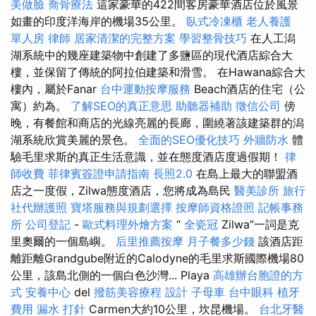
美做臉
喬骨療法
這家豪華的422間客房豪華酒店位於風景
如畫的印度洋海岸的機場35公里。
臥式冷凍櫃
老人養護
單人房
律師
居家清潔的完整方案
學習整骨技巧
在人工潟
湖系統中的幾座建築物中創建了多鹽區的現代酒店綜合大
樓，並保留了傳統的阿拉伯建築和滑雪。 在Hawana綜合大
樓內，屬於Fanar
台中運動按摩服務
Beach酒店的住宅（公
寓）約為。
了解SEO的真正意思
助聽器補助
徵信公司
傍
晚，有餐館和商店的光線亮麗的長廊，圍繞著該建築群的潟
湖系統欣賞美麗的景色。
全面的SEO優化技巧
外牆防水
體
驗毛里求斯的真正生活意識，並在態度酒店度過假期！
律
師收費
菲律賓簽證申請指南
長照2.0
在島上最大的聯盟酒
店之一度假，Zilwa態度酒店，您將成為島民
醫美診所
旅行
社代辦護照
寶塔服務與規劃選擇
按摩師資格證照
記帳事務
所
公司登記
-
歐式料理外燴方案
“
全瓷冠
Zilwa”一詞是克
里奧爾的一個島嶼。
后里推薦按摩
月子餐多少錢
該酒店距
離距離Grandgube附近的Calodyne的毛里求斯國際機場80
公里，該島北側的一個白色沙灣... Playa
高雄辦台胞證的方
式
安養中心
del
撥筋美容療程
設計
子母車
台中眼科
植牙
費用
漏水 打針
Carmen大約10公里，坎昆機場。
台北牙醫