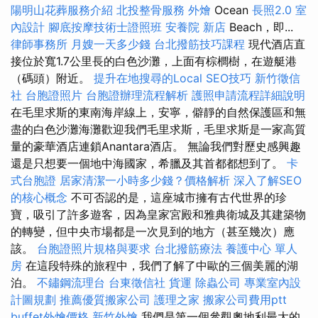
陽明山花葬服務介紹
北投整骨服務
外燴
Ocean
長照2.0
室
內設計
腳底按摩技術士證照班
安養院 新店
Beach，即...
律師事務所
月嫂一天多少錢
台北撥筋技巧課程
現代酒店直
接位於寬1.7公里長的白色沙灘，上面有棕櫚樹，在遊艇港
（碼頭）附近。
提升在地搜尋的Local SEO技巧
新竹徵信
社
台胞證照片
台胞證辦理流程解析
護照申請流程詳細說明
在毛里求斯的東南海岸線上，安寧，僻靜的自然保護區和無
盡的白色沙灘海灘歡迎我們毛里求斯，毛里求斯是一家高質
量的豪華酒店連鎖Anantara酒店。 無論我們對歷史感興趣
還是只想要一個地中海國家，希臘及其首都都想到了。
卡
式台胞證
居家清潔一小時多少錢？價格解析
深入了解SEO
的核心概念
不可否認的是，這座城市擁有古代世界的珍
寶，吸引了許多遊客，因為皇家宮殿和雅典衛城及其建築物
的轉變，但中央市場都是一次見到的地方（甚至幾次）應
該。
台胞證照片規格與要求
台北撥筋療法
養護中心 單人
房
在這段特殊的旅程中，我們了解了中歐的三個美麗的湖
泊。
不鏽鋼流理台
台東徵信社
貨運
除蟲公司
專業室內設
計圖規劃
推薦優質搬家公司
護理之家
搬家公司費用ptt
buffet外燴價格
新竹外燴
我們是第一個參觀奧地利最大的