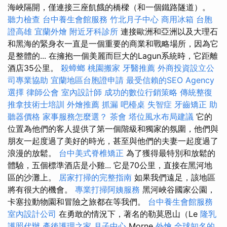
海峽隔開，僅連接三座飢餓的橋樑（和一個鐵路隧道）。
聽力檢查
台中養生會館服務
竹北月子中心
商用冰箱
台胞
證高雄
宜蘭外燴
附近牙科診所
連接歐洲和亞洲以及大理石
和黑海的緊身衣一直是一個重要的商業和戰略場所，因為它
是整體的... 在擁抱一個美麗而巨大的Lagun系統時，它距離
酒店35公里。
殺蟑螂
桃園搬家
牙醫推薦
外商投資設立公
司專業協助
宜蘭地區台胞證申請
最受信賴的SEO Agency
選擇
律師公會
室內設計師
成功的數位行銷策略
傳統整復
推拿技術士培訓
外燴推薦
抓漏
吧檯桌
失智症
牙齒矯正
助
聽器價格
家事服務怎麼選？
茶會
塔位風水布局建議
它的
位置為他們的客人提供了第一個階級和獨家的氛圍，他們與
朋友一起度過了美好的時光，甚至與他們的夫妻一起度過了
浪漫的放鬆。
台中美式脊椎矯正
為了獲得最特別和放鬆的
體驗，五個標準酒店是小雞... 它是70公里，直接在黑河地
區的沙灘上。
居家打掃的完整指南
如果我們遠足，該地區
將有很大的機會。
專業打掃阿姨服務
黑河峽谷國家公園，
卡塞拉動物園和冒險之旅都在等我們。
台中養生會館服務
室內設計公司
在勇敢的情況下，著名的勒莫恩山（Le
隆乳
護照代辦
產後護理之家 月子中心
Morne
外燴
全球知名的