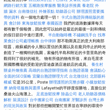
網路行銷方案
五權路按摩服務
醫美診所推薦
養老院
外
牆 漏水
台南徵信社
外燴茶點
助聽器公司
辦理護照需要攜
帶的資料
在一個地方處理一切！
卡式台胞證與傳統版的差
異
會計師
東海放鬆按摩
泰國簽證
我們的道路數據庫每天
都有數千個報價，因此您可以始終從最近的最後一刻和傳統
的假日節目中進行選擇。
半自動咖啡機
不鏽鋼洗手台
找專
業會計公司處理帳務
台中律師
那不勒斯真正的意大利南部
喧囂，維蘇威的令人難以置信的美麗以及在龐貝停止的時光
創造了一種獨特的氛圍，索倫托半島和附近的卡普里島的奇
觀得到了很好的補充。 物有所值的物有所值，來自毛里求
斯國際機場的受歡迎的雷迪森酒店連鎖店的成員。
養生村
辦桌外燴推薦
高雄的台胞證辦理指南
台胞證基隆
會議點心
全面的SEO策略
宜蘭台胞證辦理方式
台北徵信社
北部眼科
權威
它是35公里，Poste
辦理護照的完整步驟
小腿放鬆按
摩
納骨塔服務與選擇
Lafayette的平靜度假勝地，直接位於
桑迪火山海灘上。
足底放鬆按摩
除蟲公司
老人助聽器價格
解析
裝潢設計
台中搬家公司
台南搬家
牙醫診所
台灣土葬
的現況與政策
對於那些想離開繁忙世界並在寧靜的環境中