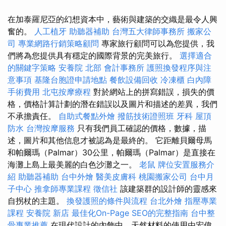
在加泰羅尼亞的幻想資本中，藝術與建築的交織是最令人興
奮的。
人工植牙
助聽器補助
台灣五大律師事務所
搬家公
司
專業網路行銷策略顧問
專家旅行顧問可以為您提供，我
們將為您提供具有穩定的國際背景的完美旅行。
選擇適合
的關鍵字策略
安養院 北部
會計事務所
護照換發程序與注
意事項
基隆台胞證申請地點
餐飲設備回收
冷凍櫃
白內障
手術費用
北屯按摩療程
對於網站上的拼寫錯誤，損失的價
格，價格計算計劃的潛在錯誤以及圖片和描述的差異，我們
不承擔責任。
自助式餐點外燴
撥筋技術證照班
牙科
屋頂
防水
台灣按摩服務
只有我們員工確認的價格，數據，描
述，圖片和其他信息才被認為是最終的。 它距離貝爾母馬
和帕爾瑪（Palmar）30公里，帕爾瑪（Palmar）是直接在
海灘上島上最美麗的白色沙灘之一。
老鼠
牌位安置服務介
紹
助聽器補助
台中外燴
醫美皮膚科
桃園搬家公司
台中月
子中心
推拿師專業課程
徵信社
該建築群的設計師的靈感來
自拐杖的主題。
換發護照的條件與流程
台北外燴
指壓專業
課程
安養院 新店
最佳化On-Page SEO的完整指南
台中整
骨專業推薦
在現代設計的內飾中，天然材料的使用由宏偉