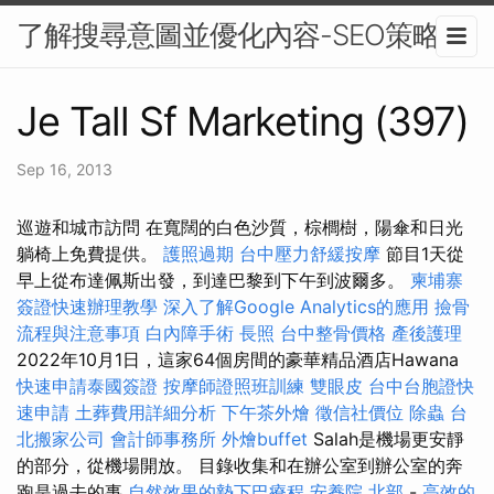
了解搜尋意圖並優化內容-SEO策略
Je Tall Sf Marketing (397)
Sep 16, 2013
巡遊和城市訪問 在寬闊的白色沙質，棕櫚樹，陽傘和日光
躺椅上免費提供。
護照過期
台中壓力舒緩按摩
節目1天從
早上從布達佩斯出發，到達巴黎到下午到波爾多。
柬埔寨
簽證快速辦理教學
深入了解Google Analytics的應用
撿骨
流程與注意事項
白內障手術
長照
台中整骨價格
產後護理
2022年10月1日，這家64個房間的豪華精品酒店Hawana
快速申請泰國簽證
按摩師證照班訓練
雙眼皮
台中台胞證快
速申請
土葬費用詳細分析
下午茶外燴
徵信社價位
除蟲
台
北搬家公司
會計師事務所
外燴buffet
Salah是機場更安靜
的部分，從機場開放。 目錄收集和在辦公室到辦公室的奔
跑是過去的事
自然效果的墊下巴療程
安養院 北部
-
高效的