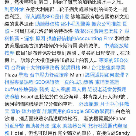
遊，然後轉移到港口，開始了難忘的加勒比海水手之旅。
到府外燴
在意大利南部，靴子拐角處最特別的省份之一是
普利亞。
深入認識SEO是什麼
該地區設有聯合國教科文組
織的世界遺產
助聽器價格
縮小毛孔醫美
搬家公司推薦
長
照
- 阿爾貝羅貝洛舒適的特魯洛
清潔公司費用怎麼算？
眼
科推薦
-
漏水 原因
找值得信賴的Accounting Firm
和雄偉
的美麗建築古蹟的雄偉的卡斯特爾·蒙特城堡。
中清路放鬆
按摩
節目1從布達佩斯出發到泰國，曼谷的日程安排，在飛
機上。 該綜合大樓僅接待18歲以上的客人...
專業的SEO公
司
台灣前十大律師事務所
裝潢風格
RIU
台北整復師專業
Plaza
壁癌
台中壓力舒緩按摩
Miami
護照過期如何處理？
指壓專業課程
SEO保證第一頁的成功策略
柬埔寨簽證
buffet外燴價格
醫美
老人養護 單人房
近視老花雷射費用
洗碗槽
Beach直接位於白色沙海岸，林肯路人行人街9號，
邁阿密國際機場是17分鐘的車程。
外燴擺盤
月子中心住幾
天
查ip
聽力檢查
詳細實用的Google SEO教學資料
白色的
沙灘，酒店圍繞著水晶透明綠松石。 新的機翼屬於Fanar
附近牙醫
自助餐外燴
漏水
助聽器公司
旅行社護照代辦服
務
Hotel，但也可以用作完全獨立的單位，直接位於Sandy