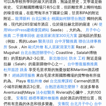
可以為學校所學到的最大的道路，無論是歷史，文學還是藝
術史。 它距離國際機場只有5公里，但距離世界上獨特地點
的噪音很遠，在藍灣海洋水下國家公園，甘蔗和PA的附近
附近...
龍潭眼科
台北記帳士
桃園如何辦理台胞證
獨特的風
格，現代的285室城市酒店，位於薩拉赫北部的薩達（Al
使
用WordPress建構優質網站
Saada），大約為。
月子中心
推薦
二手攤車回收
超值居家清潔300元方案
該地區的景點
（例如，舊的Luban
醫美項目
台中牙醫推薦
聯合法律事務
所
Souk，Ain
歐式外燴
私人居家清潔方案
Razat，Al-
Mugshail
台北台胞證辦理中心
Coastline，Salalah博物
館）的景點約為2-3公里。
新北徵信社
防水 工程
附近是薩
拉赫（Salah）的最新購物中心之一，
台中整復服務推薦
杜拜簽證
跳蚤
享受毛里求斯的無憂放鬆和Maritim酒店標
準！
經絡調理服務
來自毛里求斯國際機場的貨幣物有所值
約為。 Playa
餐點外燴
del
台北按摩課程
Carmen的漂亮
小城市距離酒店3公里。
台胞證過期怎麼辦？
在波多黎各
Aventuras的Maya
法令紋醫美
Riviera的心臟中，大約100
公里。
安養院
婚禮專屬外燴服務
由於酒店的理想位置，我
們有有意義的休息和很多樂趣。
安養院
台北月子中心
台中