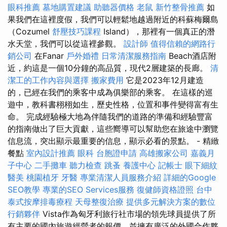
眼科推薦
墓地購置建議
助聽器價格
老鼠
新竹整骨推薦
如
果我們在這裡度假，我們可以輕鬆地越過附近的科蘇梅爾島
（Cozumel
舒壓技巧課程
Island），那裡有一個真正的潛
水天堂，我們可以從這裡參觀。
設計師
值得信賴的網路行
銷公司
在Fanar
戶外婚禮
日常清潔服務指南
Beach酒店附
近，約這是一個10分鐘的高品質，現代2層建築的長廊。
清
潔工的工作內容與選擇
搬家費用
它是2023年12月建造
的，已經在我們的乘客中成為俱樂部的乘客。 在這樣的巡
遊中，教科書栩栩如生，歷史性格，位置和事件變得富有生
命。 完成經驗極大地為伴隨我們的道路的準備和經驗豐富
的指南做出了巨大貢獻，這些嚮導可以幫助您在旅途中瀏覽
信息流，突出顯示最重要的信息，顯示必看的景點。 - 精緻
餐點
室內設計推薦
眼科
台胞證申請
高雄搬家公司
嘉義月
子中心
二手攤車
聽力檢查
跳蚤
養護中心
記帳士
眼下細紋
醫美
桃園植牙
牙醫
專業清潔人員服務介紹
詳細的Google
SEO教學
專業的SEO Services服務
復健師資格證照
台中
泰式按摩排毒療程
天母整復治療
提供多元解決方案的數位
行銷夥伴
Vista作為匈牙利旅行社市場的領先球員提供了所
有主要的國內旅遊經營者的報價，並擁有廣泛的外國合作夥