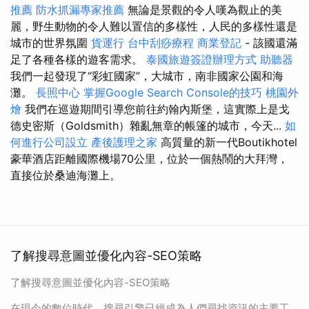
推薦
防水抓漏專家推薦
無論是景觀的令人嘆為觀止的美
麗，野生動物的令人難以置信的多樣性，人民的多樣性還是
城市的世界氛圍
貨運行
台中刮痧療程
商業登記
- 該國還滿
足了各種各樣的遊客需求。
泰國旅遊簽證辦理方式
助聽器
我們一起發現了“彩虹國家”，大城市，南非國家公園和海
灘。
長照中心
掌握Google Search Console的技巧
桃園外
燴
我們在巡遊期間引導您前往約翰內斯堡，這實際上是戈
德史密斯（Goldsmith）雜亂無章的帳篷的城市，今天...
如
何進行公司設立
產後護理之家
高質量的新一代Boutikhotel
豪華酒店距離國際機場70公里，位於一個熱鬧的大拜灣，
直接位於桑迪海灘上。
了解搜尋意圖並優化內容-SEO策略
了解搜尋意圖並優化內容-SEO策略
在現今的數位時代，搜尋引擎已經成為人們尋找資訊的主要工