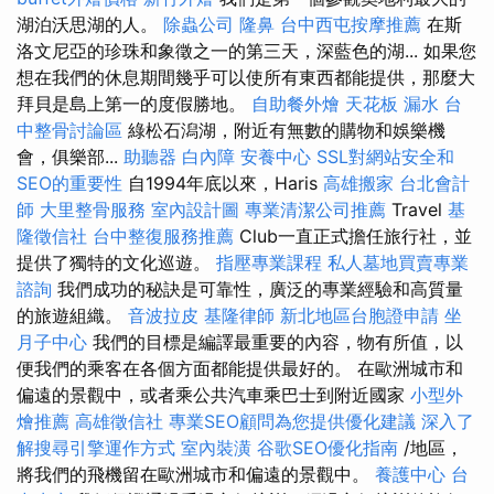
湖泊沃思湖的人。
除蟲公司
隆鼻
台中西屯按摩推薦
在斯
洛文尼亞的珍珠和象徵之一的第三天，深藍色的湖... 如果您
想在我們的休息期間幾乎可以使所有東西都能提供，那麼大
拜貝是島上第一的度假勝地。
自助餐外燴
天花板 漏水
台
中整骨討論區
綠松石潟湖，附近有無數的購物和娛樂機
會，俱樂部...
助聽器
白內障
安養中心
SSL對網站安全和
SEO的重要性
自1994年底以來，Haris
高雄搬家
台北會計
師
大里整骨服務
室內設計圖
專業清潔公司推薦
Travel
基
隆徵信社
台中整復服務推薦
Club一直正式擔任旅行社，並
提供了獨特的文化巡遊。
指壓專業課程
私人墓地買賣專業
諮詢
我們成功的秘訣是可靠性，廣泛的專業經驗和高質量
的旅遊組織。
音波拉皮
基隆律師
新北地區台胞證申請
坐
月子中心
我們的目標是編譯最重要的內容，物有所值，以
便我們的乘客在各個方面都能提供最好的。 在歐洲城市和
偏遠的景觀中，或者乘公共汽車乘巴士到附近國家
小型外
燴推薦
高雄徵信社
專業SEO顧問為您提供優化建議
深入了
解搜尋引擎運作方式
室內裝潢
谷歌SEO優化指南
/地區，
將我們的飛機留在歐洲城市和偏遠的景觀中。
養護中心
台