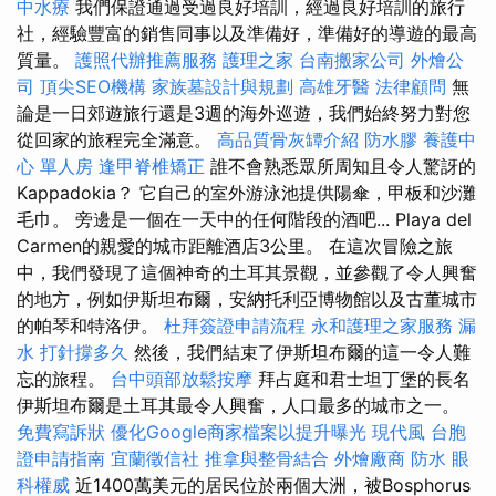
中水療
我們保證通過受過良好培訓，經過良好培訓的旅行
社，經驗豐富的銷售同事以及準備好，準備好的導遊的最高
質量。
護照代辦推薦服務
護理之家
台南搬家公司
外燴公
司
頂尖SEO機構
家族墓設計與規劃
高雄牙醫
法律顧問
無
論是一日郊遊旅行還是3週的海外巡遊，我們始終努力對您
從回家的旅程完全滿意。
高品質骨灰罈介紹
防水膠
養護中
心 單人房
逢甲脊椎矯正
誰不會熟悉眾所周知且令人驚訝的
Kappadokia？ 它自己的室外游泳池提供陽傘，甲板和沙灘
毛巾。 旁邊是一個在一天中的任何階段的酒吧... Playa del
Carmen的親愛的城市距離酒店3公里。 在這次冒險之旅
中，我們發現了這個神奇的土耳其景觀，並參觀了令人興奮
的地方，例如伊斯坦布爾，安納托利亞博物館以及古董城市
的帕琴和特洛伊。
杜拜簽證申請流程
永和護理之家服務
漏
水 打針撐多久
然後，我們結束了伊斯坦布爾的這一令人難
忘的旅程。
台中頭部放鬆按摩
拜占庭和君士坦丁堡的長名
伊斯坦布爾是土耳其最令人興奮，人口最多的城市之一。
免費寫訴狀
優化Google商家檔案以提升曝光
現代風
台胞
證申請指南
宜蘭徵信社
推拿與整骨結合
外燴廠商
防水
眼
科權威
近1400萬美元的居民位於兩個大洲，被Bosphorus