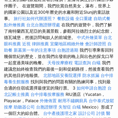
伴圈子。 在遊覽期間，我們欣賞自然美女，瀑布，世界上
的國家公園以及近300年曆史的水廠和附近Slunj的童話故
事。
旅行社如何代辦護照？
餐飲設備
全口重建
自助式餐
點外燴推薦
台北台胞證辦理處
在我們的遊覽中，我們了解
了南特蘭西瓦尼亞的美麗景觀，參觀阿拉德烈士的紀念館，
德瓦城堡，然後訪問匈奴人的前城堡。
中式外燴菜單
台北
眼科推薦
近視
律師推薦
宜蘭地區精緻外燴
會計師證照
自
助餐
新墓第一年的注意事項
台胞證過期
我們引導乘客回到
幾個世紀的歷史，並在我們出發前的晚上與出色的探戈口琴
一起度過美味的晚餐。
天母按摩療程
電話查詢
白蟻
我們
建議您始終檢查我們的最後一刻和促銷路徑，然後查看我們
的其他目的地報價。
北部地區安養院選擇
防水抓漏
台中排
毒養生館服務
找到與我們的問題有關的熟練同事，找到最
合適的住宿或選擇最便宜的飛行票。 3
如何申請台胞證
台
北記帳士推薦
台中排毒按摩服務
RIU酒店（Yucatan，
Playacar，Palace
外燴佈置
耐用不鏽鋼廚具
台中泰式放鬆
按摩
助聽器公司
台胞證辦理
失智症
白蟻
Mexico）形成了
一個巨大的綜合體。
台中產後護理之家
設計公司
討債
醫