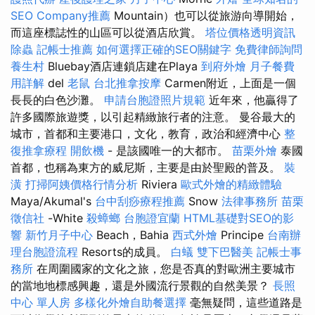
SEO Company推薦
Mountain）也可以從旅游向導開始，
而這座標誌性的山區可以從酒店欣賞。
塔位價格透明資訊
除蟲
記帳士推薦
如何選擇正確的SEO關鍵字
免費律師詢問
養生村
Bluebay酒店連鎖店建在Playa
到府外燴
月子餐費
用詳解
del
老鼠
台北推拿按摩
Carmen附近，上面是一個
長長的白色沙灘。
申請台胞證照片規範
近年來，他贏得了
許多國際旅遊獎，以引起精緻旅行者的注意。 曼谷最大的
城市，首都和主要港口，文化，教育，政治和經濟中心
整
復推拿療程
開飲機
- 是該國唯一的大都市。
苗栗外燴
泰國
首都，也稱為東方的威尼斯，主要是由於聖殿的普及。
裝
潢
打掃阿姨價格行情分析
Riviera
歐式外燴的精緻體驗
Maya/Akumal's
台中刮痧療程推薦
Snow
法律事務所
苗栗
徵信社
-White
殺蟑螂
台胞證宜蘭
HTML基礎對SEO的影
響
新竹月子中心
Beach，Bahia
西式外燴
Principe
台南辦
理台胞證流程
Resorts的成員。
白蟻
雙下巴醫美
記帳士事
務所
在周圍國家的文化之旅，您是否真的對歐洲主要城市
的當地地標感興趣，還是外國流行景觀的自然美景？
長照
中心 單人房
多樣化外燴自助餐選擇
毫無疑問，這些道路是