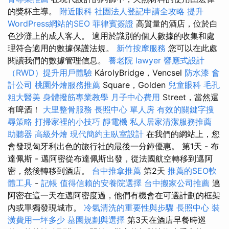
的獎杯主導。
附近眼科
社團法人登記申請全攻略
提升
WordPress網站的SEO
菲律賓簽證
高質量的酒店，位於白
色沙灘上的成人客人。 適用於識別的個人數據的收集和處
理符合適用的數據保護法規。
新竹按摩服務
您可以在此處
閱讀我們的數據管理信息。
養老院
lawyer
響應式設計
（RWD）提升用戶體驗
KárolyBridge，Vencsel
防水漆
會
計公司
桃園外燴服務推薦
Square，Golden
兒童眼科
毛孔
粗大醫美
身體撥筋專業教學
月子中心費用
Street，當然還
有啤酒！
大里整骨服務
長照中心 單人房
有效的關鍵字搜
尋策略
打掃家裡的小技巧
靜電機
私人居家清潔服務推薦
助聽器
高級外燴
現代簡約主臥室設計
在我們的網站上，您
會發現匈牙利出色的旅行社的最後一分鐘優惠。 第1天 - 布
達佩斯 - 邁阿密從布達佩斯出發，從法國航空轉移到邁阿
密，然後轉移到酒店。
台中推拿推薦
第2天
推薦的SEO軟
體工具
-
記帳
值得信賴的安養院選擇
台中搬家公司推薦
邁
阿密在這一天在邁阿密度過，他們有機會在可選計劃的框架
內或單獨發現城市。
冷氣清洗的重要性與步驟
長照中心
裝
潢費用一坪多少
墓園規劃與選擇
第3天在酒店早餐時巡