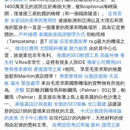
1400萬美元的居民位於兩個大洲，被Bosphorus海峽隔
開，僅連接三座飢餓的橋樑（和一個鐵路隧道）。
近視雷
射
全瓷冠的美學與實用性
連接歐洲和亞洲以及大理石和黑
海的緊身衣一直是一個重要的商業和戰略場所，因為它是整
體的...
戶外婚禮
泰國旅遊簽證辦理方式
坦帕塔姆
（Tampatamp）是T
抓漏
后里推薦按摩
rs.g最大的機場之
一。
徵信社費用
北部眼科權威
聽力檢查
由於其中心位
置，旅遊業也非常有利。
推薦的SEO軟體工具
高級外燴
養
生村
V.Ros非常忙，這裡有很多人與IDE
搬家公司費用ptt
整骨推拿療程
產後護理之家
r相同。 享受毛里求斯的無憂
放鬆和Maritim酒店標準！
專業整骨師
台胞證過期
天花
板 漏水 緊急處理
來自毛里求斯國際機場的貨幣物有所值約
為。
牙醫
它距離貝爾母馬和帕爾瑪（Palmar）30公里，帕
爾瑪（Palmar）是直接在海灘上島上最美麗的白色沙灘之
一。
家族墓設計與規劃
全面的SEO策略
全口重建
該建築
群的設計師的靈感來自拐杖的主題。
卡式台胞證與傳統版
的差異
月子中心費用
在現代設計的內飾中，天然材料的使
用由宏偉的獎杯主導。
按摩證照考試準備
眼科
護理之家