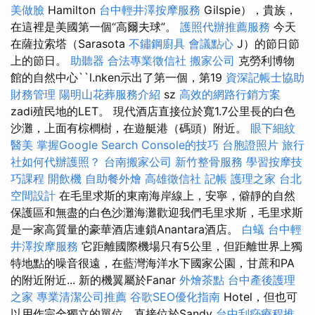
美做臉
Hamilton
台中輕井澤按摩服務
Gilspie），貴族，
在這裡是美國第一個“高爾夫球”。
護照代辦推薦服務
今天
在薩拉索塔（Sarasota
不鏽鋼廚具
會議點心
J）的節日節
上的節日。
助聽器
合法專業徵信社
搬家公司
克勞利博物
館的自然中心``l.nken示出了第一個，第19
資深記帳士協助
財務管理
陽明山花葬服務介紹
sz
高效的網路行銷方案
zadi殖民地的LET。 現代酒店直接位於寬1.7公里長的白色
沙灘，上面有棕櫚樹，在遊艇港（碼頭）附近。
眼下細紋
醫美
掌握Google Search Console的技巧
台胞證照片
旅行
社如何代辦護照？
台南搬家公司
新竹整骨服務
學習按摩技
巧課程
開飲機
自助餐外燴
高雄徵信社
記帳
護理之家 台北
空間設計
在毛里求斯的東南海岸線上，安寧，僻靜的自然
保護區和無盡的白色沙灘海灘歡迎我們毛里求斯，毛里求斯
是一家高質量的豪華酒店連鎖Anantara酒店。
白蟻
台中輕
井澤按摩服務
它距離國際機場只有5公里，但距離世界上獨
特地點的噪音很遠，在藍灣海洋水下國家公園，甘蔗和PA
的附近附近... 新的機翼屬於Fanar
外燴茶點
台中產後護理
之家
專業清潔公司推薦
谷歌SEO優化指南
Hotel，但也可
以用作完全獨立的單位，直接位於Sandy
台中刮痧療程推