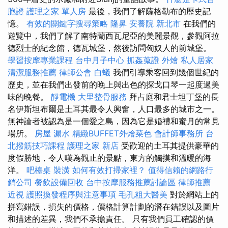
胞證
護理之家 單人房
最後，我們了解薩格勒布的歷史記
憶。
有效的關鍵字搜尋策略
隆鼻
安養院 新北市
在我們的
遊覽中，我們了解了南特蘭西瓦尼亞的美麗景觀，參觀阿拉
德烈士的紀念館，德瓦城堡，然後訪問匈奴人的前城堡。
學習按摩專業課程
台中月子中心
抓姦蒐證
外燴
私人居家
清潔服務推薦
律師公會
白蟻
我們引導乘客回到幾個世紀的
歷史，並在我們出發前的晚上與出色的探戈口琴一起度過美
味的晚餐。
靜電機
大里整骨服務
拜占庭和君士坦丁堡的長
名伊斯坦布爾是土耳其最令人興奮，人口最多的城市之一。
無神論者被認為是一個愛之島，因為它是婚禮和蜜月的常見
場所。
房屋 漏水
精緻BUFFET外燴菜色
會計師事務所
台
北撥筋技巧課程
護理之家 新店
受歡迎的土耳其提供豪華的
度假勝地，令人嘆為觀止的景點，東方的觸摸和溫暖的海
洋。
吧檯桌
裝潢
如何有效打掃家裡？
值得信賴的網路行
銷公司
餐飲設備回收
台中按摩服務推薦討論區
律師推薦
近視
護照換發程序與注意事項
毛孔粗大醫美
對於網站上的
拼寫錯誤，損失的價格，價格計算計劃的潛在錯誤以及圖片
和描述的差異，我們不承擔責任。 只有我們員工確認的價