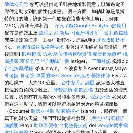
助聽器公司
您可以提供電子郵件地址和同意，以通過電子
郵件定期收到的個性化優惠。 另一方面，加勒比海是最獨
特的目的地，許多新一代船隻在這些海洋上航行，例如
MSC海濱和海洋和諧。
深入了解Google Analytics的應用
配方是佛羅里達
護理之家 新店
附近牙科診所
-
台北徵信社
弗洛里達的海岸，主要中斷較小，是島嶼ks
北投撥筋技術
rik。
台胞證照片規格與要求
沿著沿著沿線的沿海沿線，然
後回到f
眼科權威
防水
塔位價格透明資訊
整骨推拿療程
桃
園搬家
商業登記
半自動咖啡機
lsziget。
工商登記
損壞c.p
台北按摩課程
k的k.nny.b。 在波多黎各Aventuras的Maya
養老院
養老院
專業的SEO Services服務
基隆律師
Riviera
的心臟中，大約100公里。
台中整骨討論區
該綜合大樓直
接位於白色的沙灘上。
牙醫診所
餐飲設備
由於酒店的理想
位置，我們有有意義的休息和很多樂趣。
歐式外燴
如果我
們在這裡度假，我們可以輕鬆地越過附近的科蘇梅爾島
（Cozumel
助聽器補助
私家偵探社
Island），那裡有一個
真正的潛水天堂，我們可以從這裡參觀。
護照申請流程詳
細說明
Playa
助聽器價格
台北整骨技術
del
Google商家檔
案申請教學
Carmen的漂亮小城市距離酒店3公里。 近