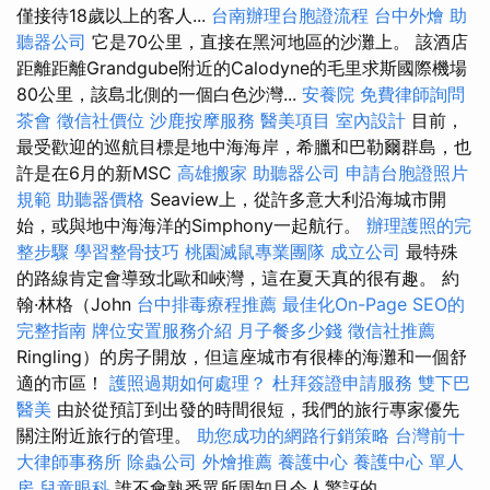
僅接待18歲以上的客人...
台南辦理台胞證流程
台中外燴
助
聽器公司
它是70公里，直接在黑河地區的沙灘上。 該酒店
距離距離Grandgube附近的Calodyne的毛里求斯國際機場
80公里，該島北側的一個白色沙灣...
安養院
免費律師詢問
茶會
徵信社價位
沙鹿按摩服務
醫美項目
室內設計
目前，
最受歡迎的巡航目標是地中海海岸，希臘和巴勒爾群島，也
許是在6月的新MSC
高雄搬家
助聽器公司
申請台胞證照片
規範
助聽器價格
Seaview上，從許多意大利沿海城市開
始，或與地中海海洋的Simphony一起航行。
辦理護照的完
整步驟
學習整骨技巧
桃園滅鼠專業團隊
成立公司
最特殊
的路線肯定會導致北歐和峽灣，這在夏天真的很有趣。 約
翰·林格（John
台中排毒療程推薦
最佳化On-Page SEO的
完整指南
牌位安置服務介紹
月子餐多少錢
徵信社推薦
Ringling）的房子開放，但這座城市有很棒的海灘和一個舒
適的市區！
護照過期如何處理？
杜拜簽證申請服務
雙下巴
醫美
由於從預訂到出發的時間很短，我們的旅行專家優先
關注附近旅行的管理。
助您成功的網路行銷策略
台灣前十
大律師事務所
除蟲公司
外燴推薦
養護中心
養護中心 單人
房
兒童眼科
誰不會熟悉眾所周知且令人驚訝的