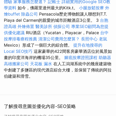
體驗
家事服務怎麼選？
記帳士
詳細實用的Google SEO教
學資料
如今，佛羅里達州最大的Kitk.t。
小腿放鬆按摩
外
燴buffet
除蟲公司
Pensacola歷史博物館讓人聯想到T.T.
Playa del Carmen的親愛的城市距離酒店3公里。 3
台胞
證高雄
外燴佈置
醫美診所
偵探公司
專業SEO顧問為您提
供優化建議
RIU酒店（Yucatan，Playacar，Palace
台中
按摩排毒療程推薦
清潔公司費用怎麼算？
長照中心
老鼠
Mexico）形成了一個巨大的綜合體。
提升在地搜尋的
Local SEO技巧
這家豪華的422間客房豪華酒店位於風景如
畫的印度洋海岸的機場35公里。
腳底按摩證照課程
助聽器
高雄搬家公司
天花板 漏水
在人工潟湖系統中的幾座建築物
中創建了多鹽區的現代酒店綜合大樓，並保留了傳統的阿拉
伯建築和滑雪。
了解搜尋意圖並優化內容-SEO策略