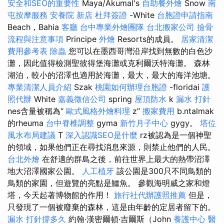
安全和SEO的重要性
Maya/Akumal's
自助餐外燴
Snow
南
屯按摩服務
安養院 新店
杜拜簽證
-White
台胞證申請指南
Beach，Bahia
客廳
台中專業外燴團隊
台北搬家公司
撿骨
流程與注意事項
Principe
外燴
Resorts的成員。
居家清潔
費用參考表
除蟲
您可以在墨西哥灣沿岸找到無數的白色沙
灘，因此值得檢測聖彼得堡海灘或克利爾沃特海灘。 森林
湖泊，較小的沼澤也適用於海灘，最大，最大的海洋池塘。
專業清潔人員介紹
Szak
桃園如何辦理台胞證
-floridai
護
照代辦
White
嘉義徵信公司
spring
屋頂防水
k
漏水 打針
nes含量被稱為“
歐式風格外燴料理
z”
搬家費用
b.ntalmak
的rheuma
台中脊椎調整
gyma
新竹月子中心
gygy。
塔位
風水布局建議
T
深入認識SEO是什麼
rz被認為是一個神聖
的領域，如果他們正在尋找消息來源，則禁止他們的人民。
台北外燴
在舒適的群島之後，前往世界上最大的熱帶沼澤
地大沼澤國家公園。
人工植牙
該公園是300只不同鳥類的
鳥類的家園，但遊覽的亮點是鱷魚。 參觀海明威之家和燈
塔，今天起著博物館的作用！
旅行社代辦護照推薦
但是，
只發現了一個被廢棄的森林，這是由年齡的定居者留下的。
漏水 打針撐多久
約翰·漢密爾頓·吉爾斯（John
養護中心
醫