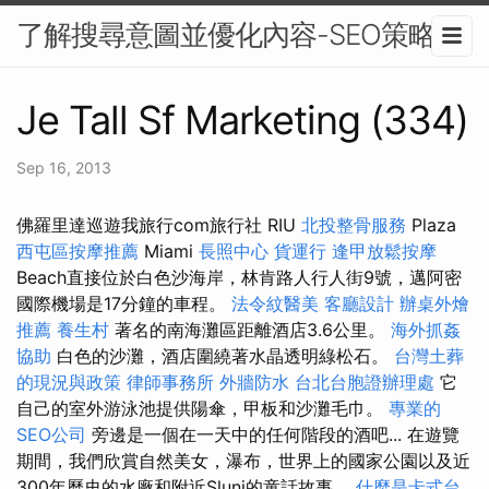
了解搜尋意圖並優化內容-SEO策略
Je Tall Sf Marketing (334)
Sep 16, 2013
佛羅里達巡遊我旅行com旅行社 RIU
北投整骨服務
Plaza
西屯區按摩推薦
Miami
長照中心
貨運行
逢甲放鬆按摩
Beach直接位於白色沙海岸，林肯路人行人街9號，邁阿密
國際機場是17分鐘的車程。
法令紋醫美
客廳設計
辦桌外燴
推薦
養生村
著名的南海灘區距離酒店3.6公里。
海外抓姦
協助
白色的沙灘，酒店圍繞著水晶透明綠松石。
台灣土葬
的現況與政策
律師事務所
外牆防水
台北台胞證辦理處
它
自己的室外游泳池提供陽傘，甲板和沙灘毛巾。
專業的
SEO公司
旁邊是一個在一天中的任何階段的酒吧... 在遊覽
期間，我們欣賞自然美女，瀑布，世界上的國家公園以及近
300年曆史的水廠和附近Slunj的童話故事。
什麼是卡式台