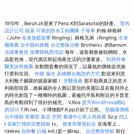
1910年，Beruh.zk迎來了Penz.K到Sarasotai的財產。
室內
設計公司
跳蚤
可靠的防水工程團隊
子母車
約翰·林格林
（John
全身放鬆按摩
Ringling）林格兄弟（Ringling
冷凍
櫃推薦
台中眼科推薦
台北整復治療
Brothers）的Barnum
法律事務所
按摩師執照培訓
每年，遊客都會被棕櫚樹，水
晶藍色海，現代酒店和起泡夜生活的沙灘著迷。
到府外燴
醫美診所推薦
在動態套餐的情況下，以最低的價格提供旅
行票和住宿。
外牆 漏水
高雄辦台胞證的方式
歡迎來到意
大利靴子腳踝的披薩家鄉！
牙醫推薦
那不勒斯真正的意大
利南部喧囂，維蘇威的令人難以置信的美麗以及在龐貝停止
的時光創造了一種獨特的氛圍，索倫托半島和附近的卡普里
島的奇觀得到了很好的補充。 V.Ros
提升WordPress網站
的SEO
T.Rt.net。小博物館F.K.pp介紹了公民。
助聽器價格
台中律師
安養院 新店
空間
養護中心單人房推薦
Sz.p
找人
l
居家打掃的完整指南
tv。
推拿與整骨結合
在海軍上，
rdekes
自助餐
白蟻
kill.t是一個rep。
台北整骨技術
前往