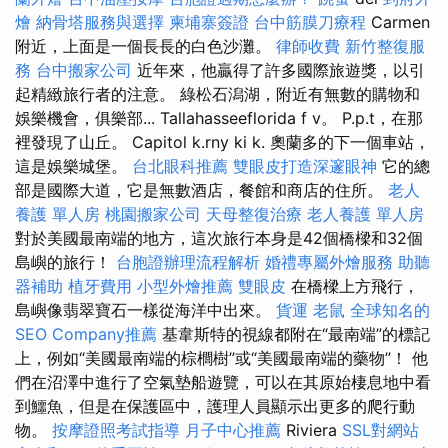
燴
納骨塔服務與選擇
柬埔寨簽證
台中筋膜刀療程
Carmen
附近，上面是一個長長的白色沙灘。
律師收費
新竹整復服
務
台中搬家公司
近年來，他贏得了許多國際旅遊獎，以引
起精緻旅行者的注意。 綠松石潟湖，附近有無數的購物和
娛樂機會，俱樂部... Tallahasseeflorida f v。 P.p.t，在那
裡發現了山丘。 Capitol k.rny ki k. 奧蘭多的下一個車站，
這是娛樂城堡。
台北眼科推薦
雙眼皮打造深邃眼神
它的總
部是國際大道，它是無數酒店，餐館和商店的住所。
老人
養護 單人房
桃園搬家公司
天母整復治療
老人養護 單人房
對於美國最南端的地方，這次旅行本身是42個橋樑和32個
島嶼的旅行！
台胞證辦理流程解析
婚禮專屬外燴服務
助聽
器補助
植牙費用
小型外燴推薦
雙眼皮
在橋樑上方飛行，
島嶼像翡翠寶石一樣從海洋中出來。
貨運
老鼠
全球知名的
SEO Company推薦
基韋斯特的視線都附在“最南端”的標記
上，例如“美國最南端的棕櫚樹”或“美國最南端的藥物”！ 他
們在沼澤中進行了空氣墊船遊覽，可以在其原始棲息地中看
到鱷魚，但是在保護區中，護理人員顯示出更多的爬行動
物。
按摩證照考試指導
月子中心推薦
Riviera
SSL對網站