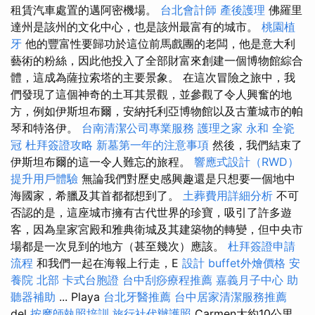
租賃汽車處置的邁阿密機場。
台北會計師
產後護理
佛羅里
達州是該州的文化中心，也是該州最富有的城市。
桃園植
牙
他的豐富性要歸功於這位前馬戲團的老闆，他是意大利
藝術的粉絲，因此他投入了全部財富來創建一個博物館綜合
體，這成為薩拉索塔的主要景象。 在這次冒險之旅中，我
們發現了這個神奇的土耳其景觀，並參觀了令人興奮的地
方，例如伊斯坦布爾，安納托利亞博物館以及古董城市的帕
琴和特洛伊。
台南清潔公司專業服務
護理之家 永和
全瓷
冠
杜拜簽證攻略
新墓第一年的注意事項
然後，我們結束了
伊斯坦布爾的這一令人難忘的旅程。
響應式設計（RWD）
提升用戶體驗
無論我們對歷史感興趣還是只想要一個地中
海國家，希臘及其首都都想到了。
土葬費用詳細分析
不可
否認的是，這座城市擁有古代世界的珍寶，吸引了許多遊
客，因為皇家宮殿和雅典衛城及其建築物的轉變，但中央市
場都是一次見到的地方（甚至幾次）應該。
杜拜簽證申請
流程
和我們一起在海報上行走，E
設計
buffet外燴價格
安
養院 北部
卡式台胞證
台中刮痧療程推薦
嘉義月子中心
助
聽器補助
... Playa
台北牙醫推薦
台中居家清潔服務推薦
del
按摩師執照培訓
旅行社代辦護照
Carmen大約10公里，