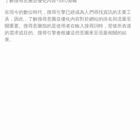
了解搜尋意圖並優化內容-SEO策略
在現今的數位時代，搜尋引擎已經成為人們尋找資訊的主要工
具，因此，了解搜尋意圖並優化內容對於網站的排名與流量至
關重要。搜尋意圖指的是使用者在輸入搜尋詞時，背後所表達
的需求或目的。搜尋引擎會根據這些意圖來呈現最相關的結
果。