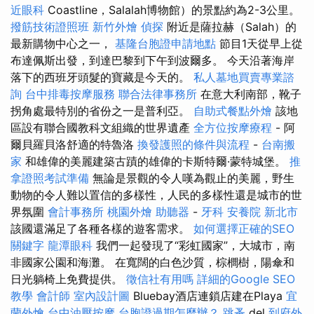
近眼科
Coastline，Salalah博物館）的景點約為2-3公里。
撥筋技術證照班
新竹外燴
偵探
附近是薩拉赫（Salah）的
最新購物中心之一，
基隆台胞證申請地點
節目1天從早上從
布達佩斯出發，到達巴黎到下午到波爾多。 今天沿著海岸
落下的西班牙頭髮的寶藏是今天的。
私人墓地買賣專業諮
詢
台中排毒按摩服務
聯合法律事務所
在意大利南部，靴子
拐角處最特別的省份之一是普利亞。
自助式餐點外燴
該地
區設有聯合國教科文組織的世界遺產
全方位按摩療程
- 阿
爾貝羅貝洛舒適的特魯洛
換發護照的條件與流程
-
台南搬
家
和雄偉的美麗建築古蹟的雄偉的卡斯特爾·蒙特城堡。
推
拿證照考試準備
無論是景觀的令人嘆為觀止的美麗，野生
動物的令人難以置信的多樣性，人民的多樣性還是城市的世
界氛圍
會計事務所
桃園外燴
助聽器
-
牙科
安養院 新北市
該國還滿足了各種各樣的遊客需求。
如何選擇正確的SEO
關鍵字
龍潭眼科
我們一起發現了“彩虹國家”，大城市，南
非國家公園和海灘。 在寬闊的白色沙質，棕櫚樹，陽傘和
日光躺椅上免費提供。
徵信社有用嗎
詳細的Google SEO
教學
會計師
室內設計圖
Bluebay酒店連鎖店建在Playa
宜
蘭外燴
台中油壓按摩
台胞證過期怎麼辦？
跳蚤
del
到府外