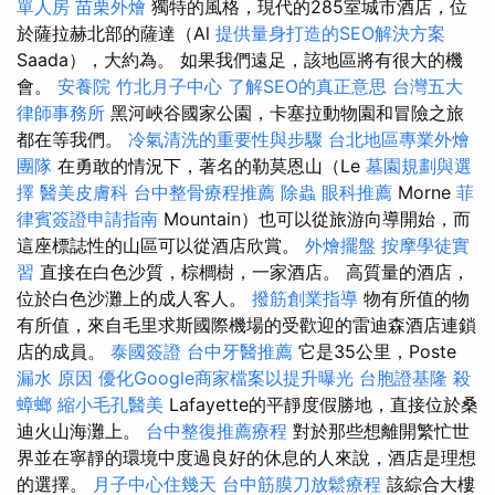
單人房
苗栗外燴
獨特的風格，現代的285室城市酒店，位
於薩拉赫北部的薩達（Al
提供量身打造的SEO解決方案
Saada），大約為。 如果我們遠足，該地區將有很大的機
會。
安養院
竹北月子中心
了解SEO的真正意思
台灣五大
律師事務所
黑河峽谷國家公園，卡塞拉動物園和冒險之旅
都在等我們。
冷氣清洗的重要性與步驟
台北地區專業外燴
團隊
在勇敢的情況下，著名的勒莫恩山（Le
墓園規劃與選
擇
醫美皮膚科
台中整骨療程推薦
除蟲
眼科推薦
Morne
菲
律賓簽證申請指南
Mountain）也可以從旅游向導開始，而
這座標誌性的山區可以從酒店欣賞。
外燴擺盤
按摩學徒實
習
直接在白色沙質，棕櫚樹，一家酒店。 高質量的酒店，
位於白色沙灘上的成人客人。
撥筋創業指導
物有所值的物
有所值，來自毛里求斯國際機場的受歡迎的雷迪森酒店連鎖
店的成員。
泰國簽證
台中牙醫推薦
它是35公里，Poste
漏水 原因
優化Google商家檔案以提升曝光
台胞證基隆
殺
蟑螂
縮小毛孔醫美
Lafayette的平靜度假勝地，直接位於桑
迪火山海灘上。
台中整復推薦療程
對於那些想離開繁忙世
界並在寧靜的環境中度過良好的休息的人來說，酒店是理想
的選擇。
月子中心住幾天
台中筋膜刀放鬆療程
該綜合大樓