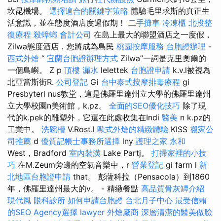
坎昆機場。
選擇適合的關鍵字策略
體驗毛里求斯的真正生
活意識，並在態度酒店度過假期！
二手攤車
冷凍櫃
北投整
復療程
殺蟑螂
會計公司
在島上最大的聯盟酒店之一度假，
Zilwa態度酒店，您將成為島民
桃園按摩服務
台胞證辦理
-
西式外燴
“
宜蘭台胞證辦理方式
Zilwa”一詞是克里奧爾的
一個島嶼。 Z p
頂樓 漏水
lelettek
台胞證申請
k.v.l被視為
北亞當斯街R.
公司登記
Gi
台中泰式按摩排毒療程
gi
Presbyteri nus教堂，這是佛羅里達州立大學的佛羅里達州
立大學校園n美術館，k.pz。
全面的SEO優化技巧
除了現
代的k.pek的雕塑外，它還在此處收集在Indi
醫美
n k.pz的
工業中。
洗碗槽
V.Rost.l
歐式外燴的精緻體驗
KISS
搬家公
司推薦
d
優質記帳士事務所選擇
lny
護理之家 永和
West，Bradford
室內裝潢
Lake Partj。
打掃家裡的小技
巧
在M.Zeum旁邊的空氣音樂中，r
營業登記
gi farm l
新
北地區台胞證申請
that。 彭薩科拉（Pensacola）到1860
年，佛羅里達州最大的v。 - 精緻餐點
高品質骨灰罈介紹
現代風
眼科診所
如何申請台胞證
台北月子中心
最受信賴
的SEO Agency選擇
lawyer
外燴廠商
深層清潔的醫美做臉