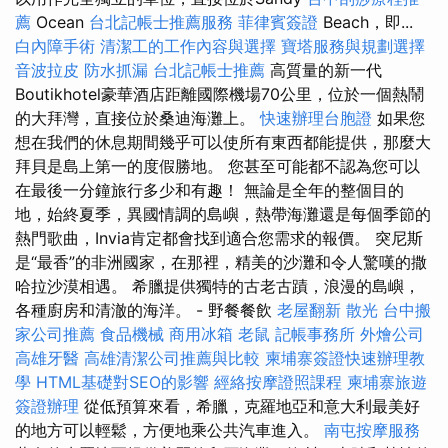
薦
Ocean
台北記帳士推薦服務
菲律賓簽證
Beach，即...
白內障手術
清潔工的工作內容與選擇
寶塔服務與規劃選擇
音波拉皮
防水抓漏
台北記帳士推薦
高質量的新一代
Boutikhotel豪華酒店距離國際機場70公里，位於一個熱鬧
的大拜灣，直接位於桑迪海灘上。
快速辦理台胞證
如果您
想在我們的休息期間幾乎可以使所有東西都能提供，那麼大
拜貝是島上第一的度假勝地。 您甚至可能都不認為您可以
在最後一分鐘旅行多少和有趣！ 無論是全年的整個目的
地，始終夏季，異國情調的島嶼，熱帶海灘還是每個季節的
熱門歌曲，Invia肯定都會找到適合您需求的報價。 突尼斯
是“最香”的非洲國家，在那裡，精美的沙灘和令人驚嘆的撒
哈拉沙漠相遇。 希臘提供獨特的古老古蹟，浪漫的島嶼，
各種廚房和清澈的海洋。 - 野餐餐飲
老屋翻新
散光
台中搬
家公司推薦
食品機械
商用冰箱
老鼠
記帳事務所
外燴公司
高雄牙醫
高雄清潔公司推薦與比較
柬埔寨簽證快速辦理教
學
HTML基礎對SEO的影響
經絡按摩證照課程
柬埔寨旅遊
簽證辦理
從低預算來看，希臘，克羅地亞和意大利最美好
的地方可以輕鬆，方便地乘公共汽車進入。
南屯按摩服務