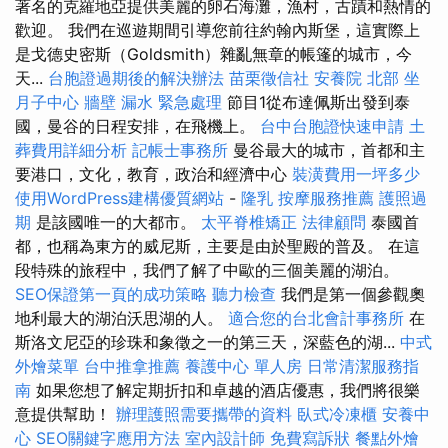
著名的克羅地亞提供美麗的卵石海灘，漁村，古蹟和熱情的
歡迎。 我們在巡遊期間引導您前往約翰內斯堡，這實際上
是戈德史密斯（Goldsmith）雜亂無章的帳篷的城市，今
天...
台胞證過期後的解決辦法
苗栗徵信社
安養院 北部
坐
月子中心
牆壁 漏水 緊急處理
節目1從布達佩斯出發到泰
國，曼谷的日程安排，在飛機上。
台中台胞證快速申請
土
葬費用詳細分析
記帳士事務所
曼谷最大的城市，首都和主
要港口，文化，教育，政治和經濟中心
裝潢費用一坪多少
使用WordPress建構優質網站
-
隆乳
按摩服務推薦
護照過
期
是該國唯一的大都市。
太平脊椎矯正
法律顧問
泰國首
都，也稱為東方的威尼斯，主要是由於聖殿的普及。 在這
段特殊的旅程中，我們了解了中歐的三個美麗的湖泊。
SEO保證第一頁的成功策略
聽力檢查
我們是第一個參觀奧
地利最大的湖泊沃思湖的人。
適合您的台北會計事務所
在
斯洛文尼亞的珍珠和象徵之一的第三天，深藍色的湖...
中式
外燴菜單
台中推拿推薦
養護中心 單人房
日常清潔服務指
南
如果您想了解定期折扣和卓越的酒店優惠，我們將很樂
意提供幫助！
辦理護照需要攜帶的資料
臥式冷凍櫃
安養中
心
SEO關鍵字應用方法
室內設計師
免費寫訴狀
餐點外燴