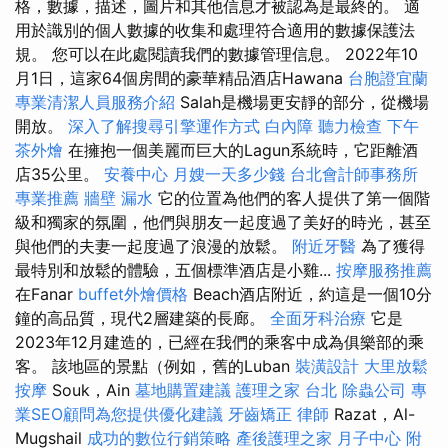
格，數據，描述，圖片和其他信息才被認為是最終的。 適
用於識別的個人數據的收集和處理符合適用的數據保護法
規。 您可以在此處閱讀我們的數據管理信息。 2022年10
月1日，這家64個房間的豪華精品酒店Hawana
台胞證宜蘭
專業清潔人員服務介紹
Salah是機場更安靜的部分，從機場
開放。
深入了解搜尋引擎運作方式
白內障
聽力檢查
下午
茶外燴
在擁抱一個美麗而巨大的Lagun系統時，它距離酒
店35公里。
安養中心
月嫂一天多少錢
台北會計師事務所
專業推薦
牆壁 漏水
它的位置為他們的客人提供了第一個階
級和獨家的氛圍，他們與朋友一起度過了美好的時光，甚至
與他們的夫妻一起度過了浪漫的放鬆。
附近牙醫
為了獲得
最特別和放鬆的體驗，五個標準酒店是小雞...
按摩服務推薦
在Fanar
buffet外燴價格
Beach酒店附近，約這是一個10分
鐘的高品質，現代2層建築的長廊。
全面牙科治療
它是
2023年12月建造的，已經在我們的乘客中成為俱樂部的乘
客。 該地區的景點（例如，舊的Luban
裝潢設計
大里放鬆
按摩
Souk，Ain
墓地購置建議
護理之家 台北
除蟲公司
專
業SEO顧問為您提供優化建議
牙齒矯正
律師
Razat，Al-
Mugshail
成功的數位行銷策略
產後護理之家 月子中心
附