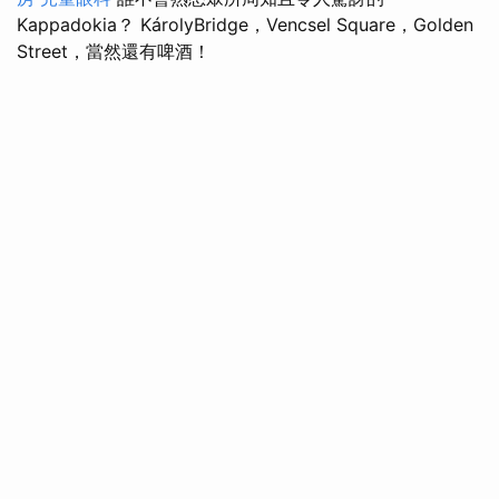
Kappadokia？ KárolyBridge，Vencsel Square，Golden
Street，當然還有啤酒！