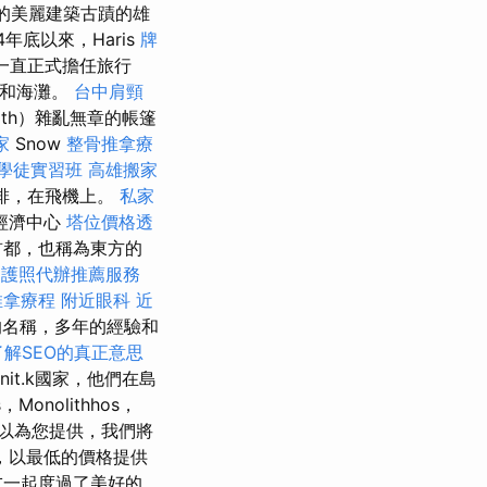
的美麗建築古蹟的雄
4年底以來，Haris
牌
b一直正式擔任旅行
園和海灘。
台中肩頸
th）雜亂無章的帳篷
家
Snow
整骨推拿療
學徒實習班
高雄搬家
排，在飛機上。
私家
經濟中心
塔位價格透
都，也稱為東方的
。
護照代辦推薦服務
推拿療程
附近眼科
近
a的名稱，多年的經驗和
了解SEO的真正意思
nit.k國家，他們在島
s，Monolithhos，
以為您提供，我們將
，以最低的價格提供
友一起度過了美好的