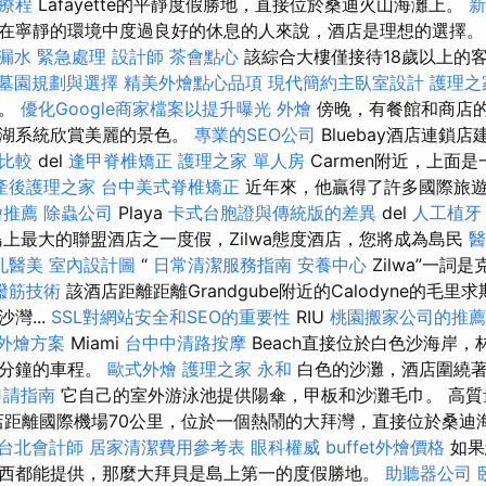
療程
Lafayette的平靜度假勝地，直接位於桑迪火山海灘上。
在寧靜的環境中度過良好的休息的人來說，酒店是理想的選擇
 漏水 緊急處理
設計師
茶會點心
該綜合大樓僅接待18歲以上的客人.
墓園規劃與選擇
精美外燴點心品項
現代簡約主臥室設計
護理之
為。
優化Google商家檔案以提升曝光
外燴
傍晚，有餐館和商店
潟湖系統欣賞美麗的景色。
專業的SEO公司
Bluebay酒店連鎖店建
與比較
del
逢甲脊椎矯正
護理之家 單人房
Carmen附近，上面
產後護理之家
台中美式脊椎矯正
近年來，他贏得了許多國際旅
燴推薦
除蟲公司
Playa
卡式台胞證與傳統版的差異
del
人工植牙
島上最大的聯盟酒店之一度假，Zilwa態度酒店，您將成為島民
醫
孔醫美
室內設計圖
“
日常清潔服務指南
安養中心
Zilwa”一詞
撥筋技術
該酒店距離距離Grandgube附近的Calodyne的毛里
灣...
SSL對網站安全和SEO的重要性
RIU
桃園搬家公司的推薦
外燴方案
Miami
台中中清路按摩
Beach直接位於白色沙海岸，
7分鐘的車程。
歐式外燴
護理之家 永和
白色的沙灘，酒店圍繞著
申請指南
它自己的室外游泳池提供陽傘，甲板和沙灘毛巾。 高質
l豪華酒店距離國際機場70公里，位於一個熱鬧的大拜灣，直接位於桑
台北會計師
居家清潔費用參考表
眼科權威
buffet外燴價格
如果
西都能提供，那麼大拜貝是島上第一的度假勝地。
助聽器公司