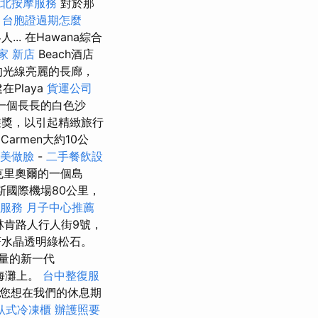
新北按摩服務
對於那
。
台胞證過期怎麼
.. 在Hawana綜合
家 新店
Beach酒店
的光線亮麗的長廊，
在Playa
貨運公司
是一個長長的白色沙
遊獎，以引起精緻旅行
Carmen大約10公
美做臉
-
二手餐飲設
是克里奧爾的一個島
求斯國際機場80公里，
服務
月子中心推薦
林肯路人行人街9號，
水晶透明綠松石。
量的新一代
迪海灘上。
台中整復服
您想在我們的休息期
臥式冷凍櫃
辦護照要