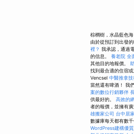
棕櫚樹，水晶藍色海
由於從預訂到出發的
裡？
我承認，通過
的信息。
養老院
全
其他目的地報價。
找到最合適的住宿
Vencsel
中醫推拿技
當然還有啤酒！ 我
案的數位行銷夥伴
供最好的。
高效的
者的報價，並擁有
雄搬家公司
台中居
數據庫每天都有數千
WordPress建構優