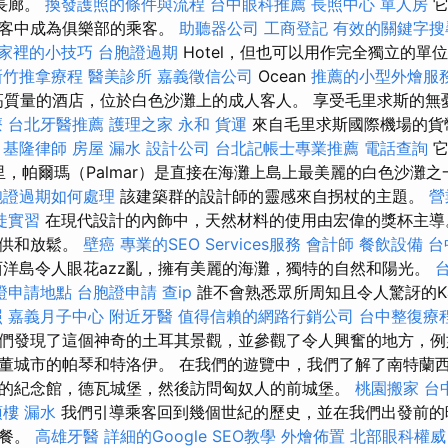
長廊。
換發護照的條件與流程
台中眼科推薦
長照中心 單人房
它
乘客中成為俱樂部的乘客。
助聽器公司
工商登記
有效的關鍵字搜
家裡的小技巧
台胞證過期
Hotel，但也可以用作完全獨立的單位
新竹推拿療程
醫美診所
嘉義徵信公司
Ocean
推薦的小型外燴服
高質量的酒店，位於白色沙灘上的成人客人。 享受毛里求斯的無憂放
療
台北牙醫推薦
護理之家 永和
貨運
來自毛里求斯國際機場的貨
式
基隆律師
房屋 漏水
設計公司
台北記帳士專業推薦
電話查詢
它
0公里，帕爾瑪（Palmar）是直接在海灘上島上最美麗的白色沙灘
胞證過期如何處理
該建築群的設計師的靈感來自拐杖的主題。
營
徒實習
在現代設計的內飾中，天然材料的使用由宏偉的獎杯主導
提供和放鬆。
壁癌
專業的SEO Services服務
會計師
餐飲設備
台
洋島令人眼花azz亂，擁有美麗的海灘，獨特的自然和陽光。
證申請地點
台胞證申請
查ip
誰不會熟悉眾所周知且令人驚訝的Kap
照
嘉義月子中心
附近牙醫
值得信賴的網路行銷公司
台中整復療
們發現了這個神奇的土耳其景觀，並參觀了令人興奮的地方，例
董城市的帕琴和特洛伊。 在我們的遊覽中，我們了解了南特蘭
的紀念館，德瓦城堡，然後訪問匈奴人的前城堡。
桃園搬家
台
頂樓 漏水
我們引導乘客回到幾個世紀的歷史，並在我們出發前的
晚餐。
高雄牙醫
詳細的Google SEO教學
外燴佈置
北部眼科權威