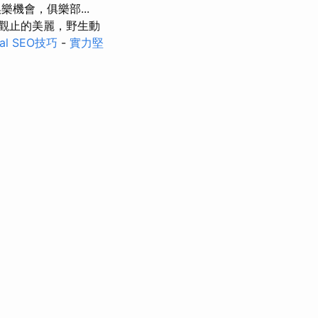
機會，俱樂部...
觀止的美麗，野生動
l SEO技巧
-
實力堅