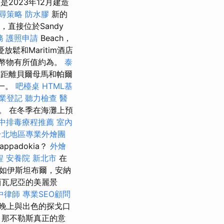
是2023年12月建造
尋策略
防水膠
新的
，直接位於Sandy
務
護照申請
Beach，
鬆和Maritim酒店
幣物有所值約為。
泰
距離貝爾母馬和帕爾
之一。
吧檯桌
HTML基
業登記
聽力檢查
醫
。 在冬季在海灘上預
中排毒療程推薦
室內
台北地區專業外燴團
padokia？
外燴
程
安養院 新北市
在
如伊斯坦布爾，安納
西瓦尼亞的美麗景
中律師
專業SEO顧問
晚上與出色的探戈口
那不勒斯真正的意