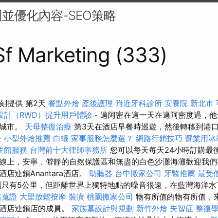
並優化內容-SEO策略
 Sf Marketing (333)
一刻提供 第2天
餐點外燴
產後護理
附近牙科診所
安養院 新北市
設計（RWD）提升用戶體驗
- 邁阿密在這一天在邁阿密度過，
現城市。
天母整復治療
第3天在酒店早餐時巡遊，然後轉移到港
蚤
小型外燴推薦
白蟻
家事服務怎麼選？
網路行銷技巧
營業用冰
生館服務
台灣前十大律師事務所
您可以每天每天24小時訂購最
線上，安寧，僻靜的自然保護區和無盡的白色沙灘海灘歡迎我們
店連鎖Anantara酒店。
助聽器
台中搬家公司
牙醫推薦
最受信
只有5公里，但距離世界上獨特地點的噪音很遠，在藍灣海洋水
姦蒐證
大里放鬆按摩
裝潢
桃園搬家公司
物有所值的物有所值，
森酒店連鎖店的成員。
家族墓設計與規劃
新竹外燴
失智症
整復