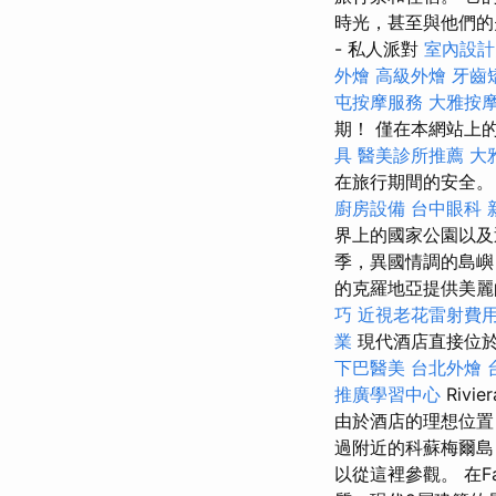
時光，甚至與他們的
- 私人派對
室內設計
外燴
高級外燴
牙齒
屯按摩服務
大雅按
期！ 僅在本網站上
具
醫美診所推薦
大
在旅行期間的安全
廚房設備
台中眼科
界上的國家公園以及近
季，異國情調的島嶼
的克羅地亞提供美麗
巧
近視老花雷射費
業
現代酒店直接位於
下巴醫美
台北外燴
推廣學習中心
Rivi
由於酒店的理想位置
過附近的科蘇梅爾島（
以從這裡參觀。 在Fa