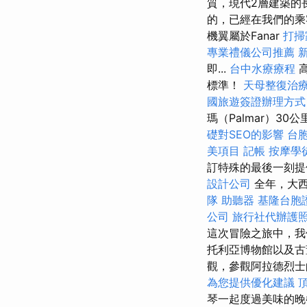
質，現代2層建築的
的，已經在我們的
機翼屬於Fanar
打掃
專業禮儀公司推薦
即...
台中水療療程
標準！
天母整復治
國旅遊簽證辦理方
瑪（Palmar）3
礎對SEO的影響
台
美項目
記帳
按摩學
訂特殊的最後一刻
設計公司
全年，大西
隊
助聽器
基隆台胞
公司
旅行社代辦護
這次冒險之旅中，我
托利亞博物館以及古
觀，參觀阿拉德烈士
為您提供優化建議
琴一起度過美味的