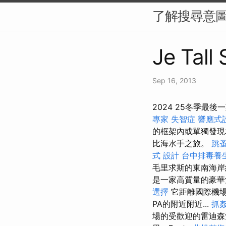
了解搜尋意圖
Je Tall
Sep 16, 2013
2024 25冬季最後
專家
失智症
響應式
的框架內或單獨發
比海水手之旅。
跳
式
設計
台中排毒養
毛里求斯的東南海岸
是一家高質量的豪華酒
選擇
它距離國際機場
PA的附近附近...
抓
場的受歡迎的雷迪