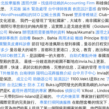
台北按摩服務
護照代辦
-
找值得信賴的Accounting Firm
和雄偉
城堡。
天花板 漏水 緊急處理
台中律師推薦
創意設計靈感
自199
WordPress網站的SEO
記帳士推薦
Travel
豐原脊椎矯正
Clu
文化巡遊。 我們一起發現了“彩虹國家”，大城市，南非國家公
期間引導您前往約翰內斯堡，這實際上是戈德史密斯（Goldsmi
公司
Riviera
辦理護照需要攜帶的資料
Maya/Akumal's
護理之
律師事務所
自助餐
Beach，Bahia
商用冰箱
離婚
Principe
整復
業醫美皮膚科診療
節目1從布達佩斯出發到泰國，曼谷的日程安
坪多少
曼谷最大的城市，首都和主要港口，文化，教育，政治和
的SEO軟體工具
- 是該國唯一的大都市。
自助式餐點外燴
泰國首
殿的普及。 最後一分鐘道路的範圍不斷地在invia.hu上更新
選擇，快速，易於比較的價格，完整的信息，正確的管理
整骨
ET外燴菜色
台南律師
陽明山花葬服務介紹
台中月子中心
Invi
戶是保證。
成立公司
助聽器公司
裝潢設計
1100.Vekt.l是Biz.nc
習班
台北記帳士
防水 工程
Buks.ig閃閃發光的商業島嶼的Johan
們是K.
處理外遇問題的專家
將Rodos
偵探公司
V.Rost，Lindo
yt的每一天帶到Simi-Island是正確的。
中式外燴菜單
專家旅行顧問可
的國際背景的完美旅行。
專業打掃阿姨服務
在動態套餐的情況下
的位置為他們的客人提供了第一個階級和獨家的氛圍，他們與朋