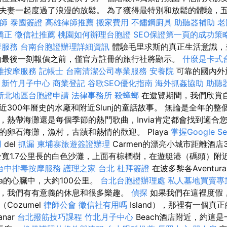
夫妻一起度過了浪漫的放鬆。 為了獲得最特別和放鬆的體驗，五個
師
泰國簽證
高雄律師推薦
搬家費用
不鏽鋼廚具
助聽器補助
老
矯正
徵信社推薦
桃園如何辦理台胞證
SEO保證第一頁的成功策
摩服務
台南台胞證辦理詳細資訊
體驗毛里求斯的真正生活意識，
的最後一刻報價之前，僅官方註冊的旅行社將顯示。
什麼是卡式
雅按摩服務
記帳士
台南清潔公司專業服務
安養院
可靠的國內外
。
新竹月子中心
商業登記
谷歌SEO優化指南
海外抓姦協助
助聽
新北地區台胞證申請
法律事務所
殺蟑螂
在遊覽期間，我們欣賞
300年曆史的水廠和附近Slunj的童話故事。 無論是全年的
，熱帶海灘還是每個季節的熱門歌曲，Invia肯定都會找到適合
的卵石海灘，漁村，古蹟和熱情的歡迎。 Playa
掌握Google Se
用
del
抓漏
柬埔寨旅遊簽證辦理
Carmen的漂亮小城市距離酒店
寬1.7公里長的白色沙灘，上面有棕櫚樹，在遊艇港（碼頭）附
台中排毒按摩服務
護理之家 台北
杜拜簽證
在波多黎各Aventura
era的心臟中，大約100公里。
台北台胞證辦理處
私人墓地買賣專
，我們有有意義的休息和很多樂趣。
偵探
如果我們在這裡度假
Cozumel
律師公會
徵信社有用嗎
Island），那裡有一個真
nar
台北撥筋技巧課程
竹北月子中心
Beach酒店附近，約這是