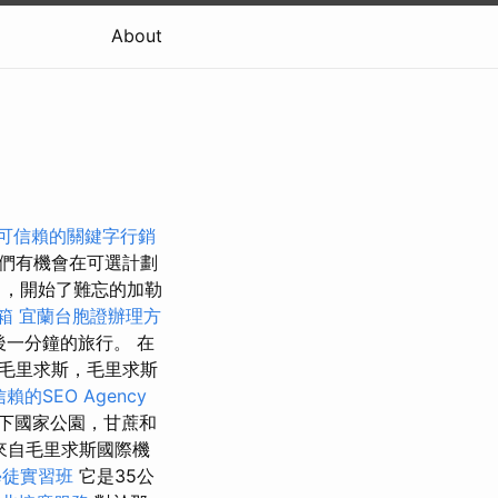
About
可信賴的關鍵字行銷
他們有機會在可選計劃
口，開始了難忘的加勒
箱
宜蘭台胞證辦理方
後一分鐘的旅行。 在
毛里求斯，毛里求斯
賴的SEO Agency
下國家公園，甘蔗和
來自毛里求斯國際機
學徒實習班
它是35公