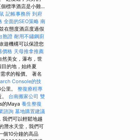
標準酒店是小雞...
鼠
記帳事務所
到府
略
全面的SEO策略
南
並在態度酒店度過假
台胞證
耐用不鏽鋼廚
旅遊機構可以保證您
器價格
天母推拿推薦
自然美女，瀑布，世
整個目的地，始終夏
您需求的報價。 著名
arch Console的技
3公里。
整復療程專
近。
台南搬家公司
雙
s的Maya
養生整復
業諮詢
墓地購置建議
，我們可以輕鬆地越
正的潛水天堂，我們可
一個10分鐘的高品