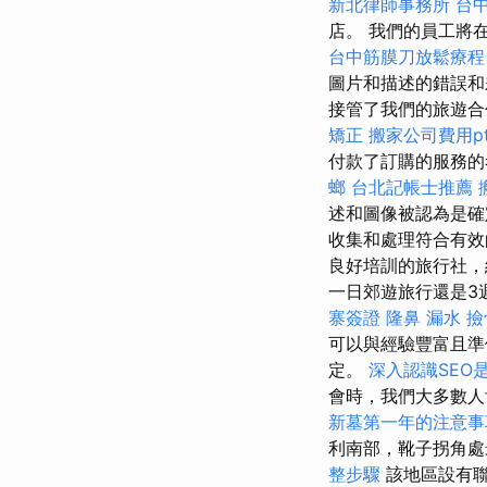
新北律師事務所
台
店。 我們的員工將
台中筋膜刀放鬆療
圖片和描述的錯誤
接管了我們的旅遊合
矯正
搬家公司費用pt
付款了訂購的服務的
螂
台北記帳士推薦
述和圖像被認為是
收集和處理符合有效的
良好培訓的旅行社，
一日郊遊旅行還是3
寨簽證
隆鼻
漏水
撿
可以與經驗豐富且準
定。
深入認識SEO
會時，我們大多數人
新墓第一年的注意事
利南部，靴子拐角
整步驟
該地區設有