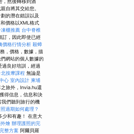
密，然後轉移到酒
或親自將其交給您。
計劃的潛在錯誤以及
和價格以XML格式
冷凍櫃推薦
台中脊椎
預訂，因此即使已經
姨價格行情分析
殺蟑
務，價格，數據，描
們網站的個人數據的
過受過良好培訓，經過
台北按摩課程
無論是
中心
室內設計
柬埔
外，Invia.hu還
獲得信息，信息和決
當我們聽到旅行的機
護照過期如何處理？
少和有趣！ 在意大
園外燴
辦理護照的完
的完整方案
阿爾貝羅