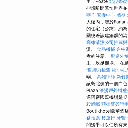
里，Poste
北投整復
些想離開繁忙世界並
辦？
安養中心
牆壁
大樓內，屬於Fanar
的住宅（公寓）約
圍繞著該建築群的
高雄清潔公司推薦
灘。
食品機械
台中
者的注意。
辦桌外
里，坎昆機場。 在
備
聽力檢查
縮小毛
嶼。
高雄律師
新竹
該島北側的一個白色沙
Plaza
浪漫戶外婚禮
邁阿密國際機場是1
殺蟑螂
菲律賓簽證
Boutikhote
務推薦
貨運行
牙醫
間幾乎可以使所有東