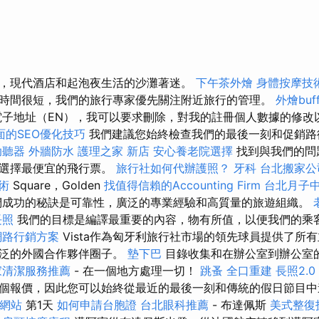
，現代酒店和起泡夜生活的沙灘著迷。
下午茶外燴
身體按摩技
時間很短，我們的旅行專家優先關注附近旅行的管理。
外燴buff
電子地址（EN），我可以要求刪除，對我的註冊個人數據的修改
面的SEO優化技巧
我們建議您始終檢查我們的最後一刻和促銷路
助聽器
外牆防水
護理之家 新店
安心養老院選擇
找到與我們的問
或選擇最便宜的飛行票。
旅行社如何代辦護照？
牙科
台北搬家公
術
Square，Golden
找值得信賴的Accounting Firm
台北月子
們成功的秘訣是可靠性，廣泛的專業經驗和高質量的旅遊組織。
長照
我們的目標是編譯最重要的內容，物有所值，以便我們的乘
網路行銷方案
Vista作為匈牙利旅行社市場的領先球員提供了所
廣泛的外國合作夥伴圈子。
墊下巴
目錄收集和在辦公室到辦公室
家清潔服務推薦
- 在一個地方處理一切！
跳蚤
全口重建
長照2.0
個報價，因此您可以始終從最近的最後一刻和傳統的假日節目
質網站
第1天
如何申請台胞證
台北眼科推薦
- 布達佩斯
美式整復