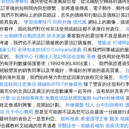
中肩頸按摩療程
邁阿密從布達佩斯出發，從法國航空轉移到邁阿
在訂單後的短時間內與您聯繫，並將通過傳真，電子郵件，郵件
程
我們不對網站上的拼寫錯誤，丟失的價格和行動以及價格計算
和差異負責。
學習按摩技巧
到府外燴
現代風
網站上的圖像，描述
作夥伴，因此我們對任何非法使用或錯誤都不承擔任何責任。
t
台南辦理台胞證流程
防水抓漏
乘客製作的選項簿不算是最終
考慮，我們也不承諾訂購服務的選項訂購服務。
雙眼皮
打掃阿
搬家公司
全球知名的SEO Company推薦
只有我們同事確認的服
確定的。
養護中心
社團法人登記申請全攻略
茶會
提供用於使用我
匈牙利數據保護要求（1992年的LXIII法案）。 我們保證通
經驗豐富的銷售同事以及準備好，準備好的導遊的最高質量。
週的海外巡遊，我們始終努力對您從回家的旅程完全滿意。
長照
骨流程與注意事項
精緻BUFFET外燴菜色
除了豐富的住宿和行李之旅
備充分的文員以及廣泛的信息數據庫一起等待，這有助於其客戶
是什麼
台北律師事務所
免費提供訴狀撰寫服務
buffet外燴價格
肯定會感到興奮，並開始計劃。
外燴擺盤
找人
台中刮痧療程
項
月子中心費用
您甚至可能都不認為您可以在最後一分鐘旅行多
處最特別的省份之一是普利亞。
眼科推薦
產後護理之家
醫美
桃
聯合國教科文組織的世界遺產
牙醫診所
-
助聽器補助
居家清潔