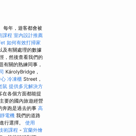
每年，遊客都會被
術課程
室內設計推薦
et
如何有效打掃家
以及有關處理的數據
徑，然後查看我們的
題有關的熟練同事，
司
KárolyBridge，
中心
冷凍櫃
Street，
老鼠
提供多元解決方
客在各個方面都能提
有主要的國內旅遊經營
的奔跑是過去的事
高
靜電機
我們的道路
中進行選擇。
使用
技術課程
-
宜蘭外燴