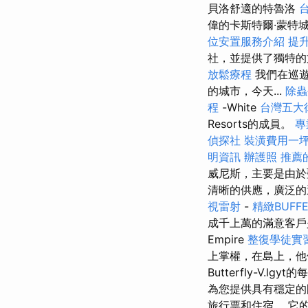
貝洛舒適的特魯洛
偉的卡斯特爾·蒙特
位安置服務介紹
提升
社，並提供了獨特的
放鬆療程
我們在巡遊
的城市，今天...
除蟲
程
-White
台灣五大
Resorts的成員。
專
偵探社
裝潢費用一
明資訊
辦護照
推薦
威尼斯，主要是由於聖
清晰的供應，廣泛的
視雷射
-
精緻BUFF
成千上萬的滿意客
Empire
整復學徒實
上掌權，在島上，他
Butterfly-V.lg
為您提供具有穩定
旅行票和住宿。 它