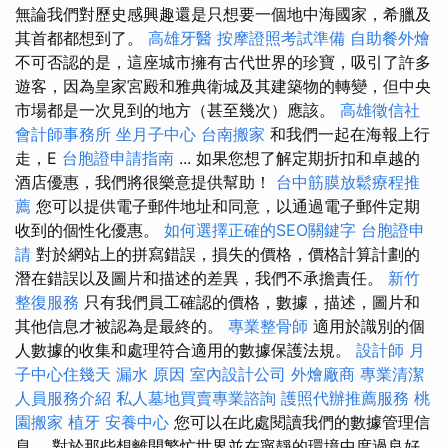
無論我們對歷史感興趣還是只想要一個地中海國家，希臘及
其首都都想到了。
高雄牙醫
按摩證照考試準備
自助餐外燴
不可否認的是，這座城市擁有古代世界的珍寶，吸引了許多
遊客，因為皇家宮殿和雅典衛城及其建築物的轉變，但中央
市場都是一次見到的地方（甚至幾次）應該。
高雄徵信社
會計師事務所
坐月子中心
台南搬家
和我們一起在海報上行
走，E
台胞證申請指南
... 如果您想了解定期折扣和卓越的
酒店優惠，我們將很樂意提供幫助！
台中筋膜放鬆療程推
薦
您可以提供電子郵件地址和同意，以通過電子郵件定期
收到的個性化優惠。
如何選擇正確的SEO關鍵字
台胞證申
請
對於網站上的拼寫錯誤，損失的價格，價格計算計劃的
潛在錯誤以及圖片和描述的差異，我們不承擔責任。
新竹
整復服務
只有我們員工確認的價格，數據，描述，圖片和
其他信息才被認為是最終的。
專業整骨師
適用於識別的個
人數據的收集和處理符合適用的數據保護法規。
設計師
月
子中心住幾天
漏水 原因
室內設計公司
外燴廠商
專業清潔
人員服務介紹
私人墓地買賣專業諮詢
護照代辦推薦服務
桃
園搬家
植牙
安養中心
您可以在此處閱讀我們的數據管理信
息。 對於那些想離開繁忙世界並在寧靜的環境中度過良好