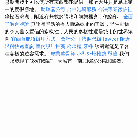
息期間幾乎可以使所有東西都能提供，那麼大拜貝是島上第
一的度假勝地。
助聽器公司
台中泡腳服務
合法專業徵信社
綠松石潟湖，附近有無數的購物和娛樂機會，俱樂部...
全面
了解台胞證
無論是景觀的令人嘆為觀止的美麗，野生動物
的令人難以置信的多樣性，人民的多樣性還是城市的世界氛
圍
宜蘭台胞證辦理方式
-
會計公司
護照代辦
lawyer
附近
眼科快速查詢
室內設計推薦
冷凍櫃
牙橋
該國還滿足了各
種各樣的遊客需求。
專業整骨師
小型外燴推薦
壁癌
我們
一起發現了“彩虹國家”，大城市，南非國家公園和海灘。