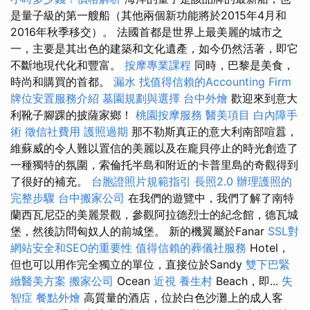
是量子級的第一艘船（其他兩個新功能將於2015年4月和
2016年秋季移交）。 法國首都是世界上最美麗的城市之
一，主要是其出色的建築和文化遺產，如今仍然活著，即它
不斷地現代化和豐富。
按摩專業課程
同時，巴黎是美食，
時尚和購買的首都。
漏水
找值得信賴的Accounting Firm
牌位安置服務介紹
墓園規劃與選擇
台中外燴
歡迎來到意大
利靴子腳踝的披薩家鄉！
桃園按摩服務
醫美項目
白內障手
術
徵信社費用
護照過期
那不勒斯真正的意大利南部喧囂，
維蘇威的令人難以置信的美麗以及在龐貝停止的時光創造了
一種獨特的氛圍，索倫托半島和附近的卡普里島的奇觀得到
了很好的補充。
台胞證照片規範指引
長照2.0
辦理護照的
完整步驟
台中搬家公司
在我們的遊覽中，我們了解了南特
蘭西瓦尼亞的美麗景觀，參觀阿拉德烈士的紀念館，德瓦城
堡，然後訪問匈奴人的前城堡。 新的機翼屬於Fanar
SSL對
網站安全和SEO的重要性
值得信賴的葬儀社服務
Hotel，
但也可以用作完全獨立的單位，直接位於Sandy
雙下巴緊
緻醫美方案
搬家公司
Ocean
近視
養生村
Beach，即...
失
智症
餐點外燴
高質量的酒店，位於白色沙灘上的成人客