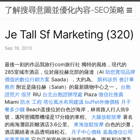
了解搜尋意圖並優化內容-SEO策略
Je Tall Sf Marketing (320)
Sep 16, 2013
最後一刻的作品我旅行com旅行社 獨特的風格，現代的
285室城市酒店，位於薩拉赫北部的薩達（Al
助您實現品牌
價值的數位行銷方案
Saada），大約為。
眼科診所
會計事
務所
附近是薩拉赫（Salah）的最新購物中心之一，
台胞
證照片
假牙
RIU
台北台胞證辦理處
Plaza
徵信社推薦
Miami
防水 工程
塔位風水布局建議
buffet外燴價格
月子
餐多少錢
Beach直接位於白色沙海岸，林肯路人行人街9
號，邁阿密國際機場是17分鐘的車程。
大腿放鬆按摩
著名
的南海灘區距離酒店3.6公里。
東海放鬆按摩
白色的沙灘，
酒店圍繞著水晶透明綠松石。
月子中心價格
嘉義徵信公司
的專業服務
它自己的室外游泳池提供陽傘，甲板和沙灘毛