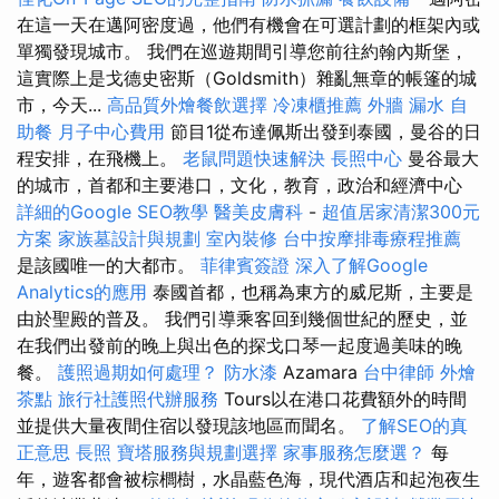
在這一天在邁阿密度過，他們有機會在可選計劃的框架內或
單獨發現城市。 我們在巡遊期間引導您前往約翰內斯堡，
這實際上是戈德史密斯（Goldsmith）雜亂無章的帳篷的城
市，今天...
高品質外燴餐飲選擇
冷凍櫃推薦
外牆 漏水
自
助餐
月子中心費用
節目1從布達佩斯出發到泰國，曼谷的日
程安排，在飛機上。
老鼠問題快速解決
長照中心
曼谷最大
的城市，首都和主要港口，文化，教育，政治和經濟中心
詳細的Google SEO教學
醫美皮膚科
-
超值居家清潔300元
方案
家族墓設計與規劃
室內裝修
台中按摩排毒療程推薦
是該國唯一的大都市。
菲律賓簽證
深入了解Google
Analytics的應用
泰國首都，也稱為東方的威尼斯，主要是
由於聖殿的普及。 我們引導乘客回到幾個世紀的歷史，並
在我們出發前的晚上與出色的探戈口琴一起度過美味的晚
餐。
護照過期如何處理？
防水漆
Azamara
台中律師
外燴
茶點
旅行社護照代辦服務
Tours以在港口花費額外的時間
並提供大量夜間住宿以發現該地區而聞名。
了解SEO的真
正意思
長照
寶塔服務與規劃選擇
家事服務怎麼選？
每
年，遊客都會被棕櫚樹，水晶藍色海，現代酒店和起泡夜生