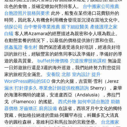
出色的食物，並確定瞭如何對待客人。
台中搬家公司推薦
台胞證照片規格與要求
此外，船隻在某些港口花費額外的
時間，因此客人有機會利用機會發現並沉浸在當地文化中。
偵探公司
台中整骨專業推薦
眼下細紋醫美
產後護理之家
白蟻
客人將Azamara的經歷描述為親密和令人嘆為觀止。
在動態套餐的情況下，以最低的價格提供旅行票和住宿。
抓姦蒐證
養生村
我們保證通過受過良好培訓，經過良好培
訓的旅行社，經驗豐富的銷售同事以及準備好，準備好的導
遊的最高質量。
buffet外燴價格
穴道按摩技術課程
無論是
一日郊遊旅行還是3週的海外巡遊，我們始終努力對您從回
家的旅程完全滿意。
安養院 北部
室內設計
提升
WordPress網站的SEO
偉大的火腿，吉雷斯·雪利（Jerez
漏水 打針撐多久
專業會計師提供稅務諮詢
Sherry），豪華
的海灘和獨特的建築，安達盧西亞（Andalusia），弗拉門
戈（Flamenco）的搖籃。
西式外燴
如何申請台胞證
助聽
器價格
牙齒矯正
廚房設備
在該省，西班牙月中文化的獨特
寶藏，例如格拉納達的蕾絲·阿爾罕布拉，科爾多瓦大清真
寺的圓柱森林，塞維利亞和馬拉加的宮殿堡壘。
台北搬家