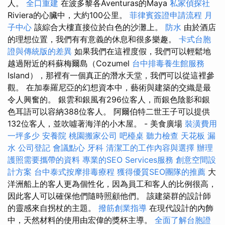
人。
全口重建
在波多黎各Aventuras的Maya
私家偵探社
Riviera的心臟中，大約100公里。
菲律賓簽證申請流程
月
子中心
該綜合大樓直接位於白色的沙灘上。
防水
由於酒店
的理想位置，我們有有意義的休息和很多樂趣。
卡式台胞
證與傳統版的差異
如果我們在這裡度假，我們可以輕鬆地
越過附近的科蘇梅爾島（Cozumel
台中排毒養生館服務
Island），那裡有一個真正的潛水天堂，我們可以從這裡參
觀。 在加泰羅尼亞的幻想資本中，藝術與建築的交織是最
令人興奮的。 銀雲和銀風有296位客人，而銀色陰影和銀
色耳語可以容納388位客人。 阿爾伯特二世王子可以提供
132位客人，並吹噓著海洋的小木屋。 - 美食廣場
裝潢費用
一坪多少
安養院
桃園搬家公司
吧檯桌
聽力檢查
天花板 漏
水
公司登記
會議點心
牙科
清潔工的工作內容與選擇
辦理
護照需要攜帶的資料
專業的SEO Services服務
創意空間設
計方案
台中泰式按摩排毒療程
獲得優質SEO團隊的推薦
大
洋洲船上的客人更為個性化，因為員工和客人的比例很高，
因此客人可以確保他們隨時照顧他們。 該建築群的設計師
的靈感來自拐杖的主題。
撥筋創業指導
在現代設計的內飾
中，天然材料的使用由宏偉的獎杯主導。
全面了解台胞證