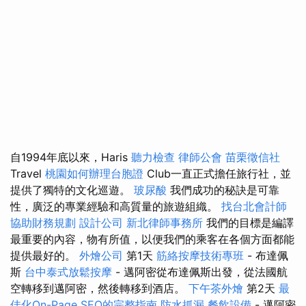
自1994年底以來，Haris
聽力檢查
律師公會
苗栗徵信社
Travel
桃園如何辦理台胞證
Club一直正式擔任旅行社，並
提供了獨特的文化巡遊。
玻尿酸
我們成功的秘訣是可靠
性，廣泛的專業經驗和高質量的旅遊組織。
找台北會計師
協助財務規劃
設計公司
新北律師事務所
我們的目標是編譯
最重要的內容，物有所值，以便我們的乘客在各個方面都能
提供最好的。
外燴公司
第1天
筋絡按摩技術專班
- 布達佩
斯
台中泰式放鬆按摩
- 邁阿密從布達佩斯出發，從法國航
空轉移到邁阿密，然後轉移到酒店。
下午茶外燴
第2天
最
佳化On-Page SEO的完整指南
防水抓漏
餐飲設備
- 邁阿密