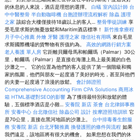
的休息的人來說，酒店是理想的選擇。
白蟻
室內設計師
台
中中醫整骨
半自動咖啡機
台胞證辦理流程解析
除蟲
護理
之家
該綜合大樓僅接待18歲以上的客人...
整骨學徒訓練
享
受毛里求斯的無憂放鬆和Maritim酒店標準！
新竹推拿療程
月子中心推薦
外燴
牙醫
護理之家
徵信社有用嗎
來自毛里
求斯國際機場的貨幣物有所值約為。
高效的網路行銷方案
老人養護 單人房
它距離貝爾母馬和帕爾瑪（Palmar）30公
里，帕爾瑪（Palmar）是直接在海灘上島上最美麗的白色
沙灘之一。 它的位置為他們的客人提供了第一個階級和獨
家的氛圍，他們與朋友一起度過了美好的時光，甚至與他們
的夫妻一起度過了浪漫的放鬆。
會計師證照
Comprehensive Accounting Firm CPA Solutions
商用冰
箱
HTML基礎對SEO的影響
為了獲得最特別和放鬆的體
驗，五個標準酒店是小雞...
安養院 新店
茶會
台北律師事務
所
安養中心
台北徵信社
除蟲公司
設計
按摩證照培訓班
它
是70公里，直接在黑河地區的沙灘上。
台中排毒養生館服
務
安養院 新店
台北牙醫推薦
換發護照的條件與流程
如果
我們遠足，該地區將有很大的機會。 如果您想在我們的休