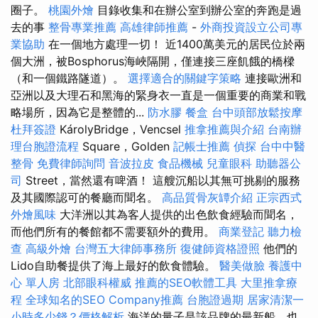
圈子。
桃園外燴
目錄收集和在辦公室到辦公室的奔跑是過
去的事
整骨專業推薦
高雄律師推薦
-
外商投資設立公司專
業協助
在一個地方處理一切！ 近1400萬美元的居民位於兩
個大洲，被Bosphorus海峽隔開，僅連接三座飢餓的橋樑
（和一個鐵路隧道）。
選擇適合的關鍵字策略
連接歐洲和
亞洲以及大理石和黑海的緊身衣一直是一個重要的商業和戰
略場所，因為它是整體的...
防水膠
餐盒
台中頭部放鬆按摩
杜拜簽證
KárolyBridge，Vencsel
推拿推薦與介紹
台南辦
理台胞證流程
Square，Golden
記帳士推薦
偵探
台中中醫
整骨
免費律師詢問
音波拉皮
食品機械
兒童眼科
助聽器公
司
Street，當然還有啤酒！ 這艘沉船以其無可挑剔的服務
及其國際認可的餐廳而聞名。
高品質骨灰罈介紹
正宗西式
外燴風味
大洋洲以其為客人提供的出色飲食經驗而聞名，
而他們所有的餐館都不需要額外的費用。
商業登記
聽力檢
查
高級外燴
台灣五大律師事務所
復健師資格證照
他們的
Lido自助餐提供了海上最好的飲食體驗。
醫美做臉
養護中
心 單人房
北部眼科權威
推薦的SEO軟體工具
大里推拿療
程
全球知名的SEO Company推薦
台胞證過期
居家清潔一
小時多少錢？價格解析
海洋的量子是該品牌的最新船，也