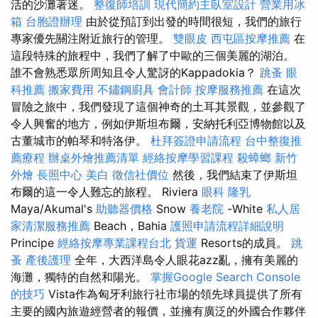
活的沙灘著迷。
整復師培訓
現代簡約主臥室設計
營業用冰
箱
台胞證辦理
由於從預訂到出發的時間很短，我們的旅行
專家優先關注附近旅行的管理。
雙眼皮
西屯區按摩推薦
在
這段特殊的旅程中，我們了解了中歐的三個美麗的湖泊。
誰不會熟悉眾所周知且令人驚訝的Kappadokia？
跳蚤
眼
科推薦
搬家費用
不鏽鋼廚具
會計師
按摩服務推薦
在這次
冒險之旅中，我們發現了這個神奇的土耳其景觀，並參觀了
令人興奮的地方，例如伊斯坦布爾，安納托利亞博物館以及
古董城市的帕琴和特洛伊。
杜拜簽證申請流程
台中整復推
薦療程
辦桌外燴推薦清單
經絡按摩學習課程
殺蟑螂
新竹
外燴
長照中心
美白
徵信社價位
然後，我們結束了伊斯坦
布爾的這一令人難忘的旅程。 Riviera
眼科
隆乳
Maya/Akumal's
助聽器價格
Snow
養老院
-White
私人居
家清潔服務推薦
Beach，Bahia
護照申請流程詳細說明
Principe
經絡按摩專業課程台北
貨運
Resorts的成員。
跳
蚤
產後護理
全年，大西洋島令人眼花azz亂，擁有美麗的
海灘，獨特的自然和陽光。
掌握Google Search Console
的技巧
Vista作為匈牙利旅行社市場的領先球員提供了所有
主要的國內旅遊經營者的報價，並擁有廣泛的外國合作夥伴