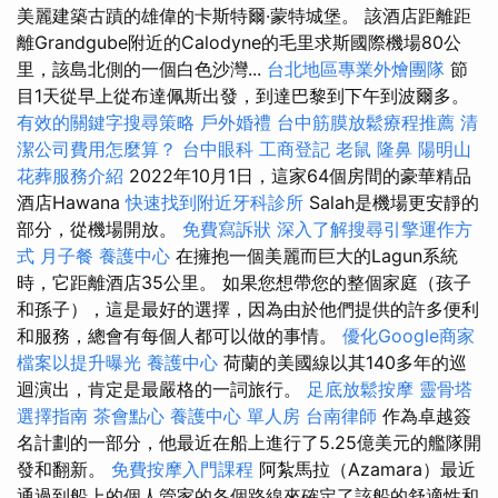
美麗建築古蹟的雄偉的卡斯特爾·蒙特城堡。 該酒店距離距
離Grandgube附近的Calodyne的毛里求斯國際機場80公
里，該島北側的一個白色沙灣...
台北地區專業外燴團隊
節
目1天從早上從布達佩斯出發，到達巴黎到下午到波爾多。
有效的關鍵字搜尋策略
戶外婚禮
台中筋膜放鬆療程推薦
清
潔公司費用怎麼算？
台中眼科
工商登記
老鼠
隆鼻
陽明山
花葬服務介紹
2022年10月1日，這家64個房間的豪華精品
酒店Hawana
快速找到附近牙科診所
Salah是機場更安靜的
部分，從機場開放。
免費寫訴狀
深入了解搜尋引擎運作方
式
月子餐
養護中心
在擁抱一個美麗而巨大的Lagun系統
時，它距離酒店35公里。 如果您想帶您的整個家庭（孩子
和孫子），這是最好的選擇，因為由於他們提供的許多便利
和服務，總會有每個人都可以做的事情。
優化Google商家
檔案以提升曝光
養護中心
荷蘭的美國線以其140多年的巡
迴演出，肯定是最嚴格的一詞旅行。
足底放鬆按摩
靈骨塔
選擇指南
茶會點心
養護中心 單人房
台南律師
作為卓越簽
名計劃的一部分，他最近在船上進行了5.25億美元的艦隊開
發和翻新。
免費按摩入門課程
阿紮馬拉（Azamara）最近
通過到船上的個人管家的各個路線來確定了該船的舒適性和