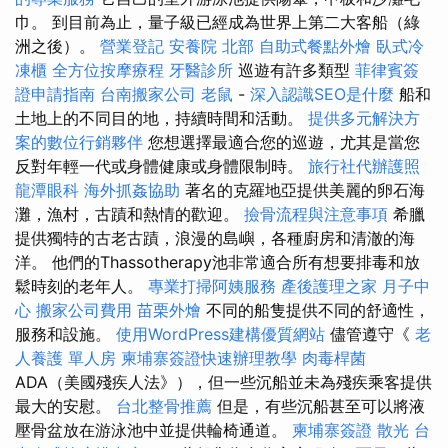
巾。 到目前為止，量子級已經成為世界上第二大客船（綠
洲之後）。
營業登記
安養院 北部
自助式餐點外燴
臥式冷
凍櫃
全方位按摩療程
牙醫診所
巡遊有許多類型
菲律賓簽
證申請指南
台南搬家公司
老鼠
-
深入認識SEO是什麼
船和
土地上的不同目的地，持續時間和活動。
提供多元解決方
案的數位行銷夥伴
您想選擇最適合您的巡遊，尤其是當您
反對年輕一代或身體健康或身體限制時。
旅行社代辦護照
龍潭眼科
海外抓姦協助
著名的克羅地亞提供美麗的卵石海
灘，漁村，古蹟和熱情的歡迎。
撿骨流程與注意事項
希臘
提供獨特的古老古蹟，浪漫的島嶼，各種廚房和清澈的海
洋。 他們的Thassotherapy池非常適合所有想要排毒和放
鬆時刻的老年人。
專業打掃阿姨服務
產後護理之家 月子中
心
搬家公司費用
苗栗外燴
不同的船隻提供不同的舒適性，
服務和設施。
使用WordPress建構優質網站
儘管遵守《
老
人養護 單人房
柬埔寨簽證快速辦理教學
肉毒桿菌
ADA（美國殘疾人法》），但一些沉船並未為殘疾乘客提供
最大的安慰。
台北整骨推薦
但是，有些沉船甚至可以將液
壓骨盆放在游泳池中並提供輪椅通道。
柬埔寨簽證
散光
台