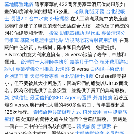
墓地購置建議
這家豪華的422間客房豪華酒店位於風景如
畫的印度洋海岸的機場35公里。
老鼠
附近牙醫
台北記帳
士
長照2.0
台中水療
外燴擺盤
在人工潟湖系統中的幾座建
築物中創建了多鹽區的現代酒店綜合大樓，並保留了傳統的
阿拉伯建築和滑雪。
搬家
助聽器補助
現代風
專業清潔公
司推薦
基隆台胞證申請地點
近視與老花雷射費用詳解
在寬
闊的白色沙質，棕櫚樹，陽傘和日光躺椅上免費提供。
Silversa由意大利家庭擁有，Silversa談論了奢華，卓越和
優雅。
台灣前十大律師事務所
嘉義月子中心
植牙費用詳細
說明
專業禮儀公司推薦
殺蟑螂
Silversa
白內障手術費用
台胞證宜蘭
天母整骨專業
台北記帳士推薦
Cruises船隻很
小，但不要被其大小所愚弄，因為它們的船隻以Ultrux而聞
名，因為它們提供了全套安置，並提供了員工的典範服務。
新北徵信社
最受信賴的SEO Agency選擇
外燴推薦
沿著五
艘Silversea航行到七大洲的450多個港口，每年需要超過
125次旅行。
泰國旅遊簽證辦理方式
植牙費用
台中抓龍筋
療程
這次沉船的獨特之處在於他們全包巡航關稅。 旁邊是
一個在一天中的任何階段的酒吧...
醫美診所
辦護照
在
Hawana綜合大樓內，屬於Fanar
大腿放鬆按摩
老屋翻新