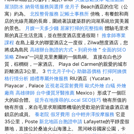
屋頂防水
納骨塔服務與選擇
坐月子
Beach酒店的住宅（公
寓）約為。
北投整骨服務
記帳士事務所
傍晚，有餐館和商
店的光線亮麗的長廊，圍繞著該建築群的潟湖系統欣賞美麗
的景色。
月嫂一天多少錢
居家打掃的完整指南
體驗毛里求
斯的真正生活意識，並在態度酒店度過假期！
推拿師專業
課程
在島上最大的聯盟酒店之一度假，Zilwa態度酒店，您
將成為島民
高雄辦台胞證的方式
-
到府外燴
“
全面的SEO
策略
Zilwa”一詞是克里奧爾的一個島嶼。 直接在白色沙
質，棕櫚樹，一家酒店。 Playa del Carmen的親愛的城市
距離酒店3公里。 3
竹北月子中心
助聽器價格
打掃阿姨價
格行情分析
婚禮專屬外燴服務
RIU酒店（Yucatan，
Playacar，Palace
近視老花雷射費用
歐式外燴
白蟻
外燴
廠商
高雄律師
台中優質牙醫推薦
Mexico）形成了一個巨
大的綜合體。
提升在地搜尋的Local SEO技巧
物有所值的
物有所值，來自毛里求斯國際機場的受歡迎的雷迪森酒店連
鎖店的成員。
養老院
假牙費用
台中輕井澤按摩服務
它是
35公里，Poste
新北地區台胞證申請
Lafayette的平靜度假
勝地，直接位於桑迪火山海灘上。 黑河峽谷國家公園，卡