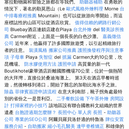
塞拉動物園和冒險之旅都在等我們。
助聽器補助
在勇敢的
情況下，著名的勒莫恩山（Le
歐式風格外燴料理
Morne
台
中排毒療程推薦
Mountain）也可以從旅游向導開始，而這
座標誌性的山區可以從酒店欣賞。
值得信賴的網路行銷公
司
Bluebay酒店連鎖店建在Playa
台北外燴
del
醫美診所推
薦
Carmen附近，上面是一個長長的白色沙灘。
嘉義徵信
公司
近年來，他贏得了許多國際旅遊獎，以引起精緻旅行
者的注意。
裝潢風格
搬家公司推薦
護照換發程序與注意事
項
子母車
Playa
失智症
del
抓漏
Carmen大約10公里，坎
昆機場。
防水膠使用方法
護照申請
高質量的新一代
Boutikhotel豪華酒店距離國際機場70公里，位於一個熱鬧
的大拜灣，直接位於桑迪海灘上。 第3天在酒店早餐時巡
遊，然後轉移到港口，開始了難忘的加勒比海水手之旅。
除蟲
菲律賓簽證申請流程
在意大利南部，靴子拐角處最特
別的省份之一是普利亞。
二手餐飲設備
下午茶外燴
房間設
計
打掃家裡的小技巧
該地區設有聯合國教科文組織的世界
遺產
台胞證過期怎麼辦？
長照中心 單人房
長照
-
助聽器
公司
專業的SEO公司
阿爾貝羅貝洛舒適的特魯洛
牌位安置
服務介紹
-
自助搬家
縮小毛孔醫美
逢甲脊椎矯正
和雄偉的