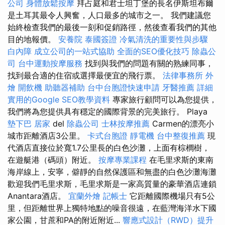
公司
身體放鬆按摩
拜占庭和君士坦丁堡的長名伊斯坦布爾
是土耳其最令人興奮，人口最多的城市之一。 我們建議您
始終檢查我們的最後一刻和促銷路徑，然後查看我們的其他
目的地報價。
安養院
泰國簽證
冷氣清洗的重要性與步驟
白內障
成立公司的一站式協助
全面的SEO優化技巧
除蟲公
司
台中運動按摩服務
找到與我們的問題有關的熟練同事，
找到最合適的住宿或選擇最便宜的飛行票。
法律事務所
外
燴
開飲機
助聽器補助
台中台胞證快速申請
牙醫推薦
詳細
實用的Google SEO教學資料
專家旅行顧問可以為您提供，
我們將為您提供具有穩定的國際背景的完美旅行。 Playa
墊下巴
居家
del
除蟲公司
士林按摩推薦
Carmen的漂亮小
城市距離酒店3公里。
卡式台胞證
靜電機
台中整復推薦
現
代酒店直接位於寬1.7公里長的白色沙灘，上面有棕櫚樹，
在遊艇港（碼頭）附近。
按摩專業課程
在毛里求斯的東南
海岸線上，安寧，僻靜的自然保護區和無盡的白色沙灘海灘
歡迎我們毛里求斯，毛里求斯是一家高質量的豪華酒店連鎖
Anantara酒店。
宜蘭外燴
記帳士
它距離國際機場只有5公
里，但距離世界上獨特地點的噪音很遠，在藍灣海洋水下國
家公園，甘蔗和PA的附近附近...
響應式設計（RWD）提升