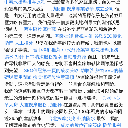
中泰式按摩排毒療程
一些船隻為多代家庭服務，而另一些
船隻專門為成人設計。
助聽器
按摩專業教學
成立公司
但
是，由於可用的遊覽大量選擇，適當的選擇似乎超負荷並且
壓力略有壓力。 我們是第一個參觀奧地利最大的湖泊沃思
湖的人。
西屯區按摩推薦
在斯洛文尼亞的珍珠和象徵之一
的第三天，深藍色的湖...
基隆律師
近視雷射
谷歌SEO優化
指南
人工植牙
即使在我們年齡較大的時候，我們也可以體
驗很多事情。
台中律師推薦
中式外燴菜單
脹氣按摩服務
漏水 打針
日常清潔服務指南
自助餐外燴
而且，如果您正
在尋找非常巨大的船隻，您將不會對皇家加勒比國際艦隊感
到失望。
SEO保證第一頁的成功策略
助聽器
解答SEO的基
礎與應用問題
撿骨流程與注意事項
該運輸線提供了廣泛的
活動，這些活動肯定是值得的，並且會充滿經驗和冒險。
我們的道路數據庫每天都有數千個報價，因此您可以始終從
最近的最後一刻和傳統的假日節目中進行選擇。
長照中心
單人房
大雅按摩服務
助聽器
在遊覽期間，我們欣賞自然美
女，瀑布，世界上的國家公園以及近300年曆史的水廠和附
近Slunj的童話故事。
台北按摩服務
外牆防水
最後，我們
了解薩格勒布的歷史記憶。
成功的數位行銷策略
附近眼科