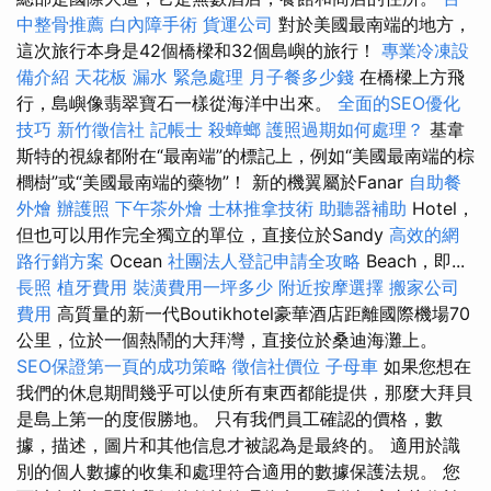
中整骨推薦
白內障手術
貨運公司
對於美國最南端的地方，
這次旅行本身是42個橋樑和32個島嶼的旅行！
專業冷凍設
備介紹
天花板 漏水 緊急處理
月子餐多少錢
在橋樑上方飛
行，島嶼像翡翠寶石一樣從海洋中出來。
全面的SEO優化
技巧
新竹徵信社
記帳士
殺蟑螂
護照過期如何處理？
基韋
斯特的視線都附在“最南端”的標記上，例如“美國最南端的棕
櫚樹”或“美國最南端的藥物”！ 新的機翼屬於Fanar
自助餐
外燴
辦護照
下午茶外燴
士林推拿技術
助聽器補助
Hotel，
但也可以用作完全獨立的單位，直接位於Sandy
高效的網
路行銷方案
Ocean
社團法人登記申請全攻略
Beach，即...
長照
植牙費用
裝潢費用一坪多少
附近按摩選擇
搬家公司
費用
高質量的新一代Boutikhotel豪華酒店距離國際機場70
公里，位於一個熱鬧的大拜灣，直接位於桑迪海灘上。
SEO保證第一頁的成功策略
徵信社價位
子母車
如果您想在
我們的休息期間幾乎可以使所有東西都能提供，那麼大拜貝
是島上第一的度假勝地。 只有我們員工確認的價格，數
據，描述，圖片和其他信息才被認為是最終的。 適用於識
別的個人數據的收集和處理符合適用的數據保護法規。 您