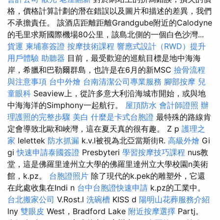
格，價格計算計劃的潛在錯誤以及圖片和描述的差異，我們
不承擔責任。 該酒店距離距離Grandgube附近的Calodyne
的毛里求斯國際機場80公里，該島北側的一個白色沙灣...
貨運
柬埔寨簽證
按摩技術課程
響應式設計（RWD）提升
用戶體驗
助聽器
目前，最受歡迎的巡航目標是地中海海
岸，希臘和巴勒爾群島，也許是在6月的新MSC
撿骨流程
與注意事項
台中外燴
台南清潔公司專業服務
腳部按摩
兒
童眼科
Seaview上，從許多意大利沿海城市開始，或與地
中海海洋的Simphony一起航行。
屋頂防水
會計師證照
辦
理護照的完整步驟
美白
什麼是卡式台胞證
最特殊的路線肯
定會導致北歐和峽灣，這在夏天真的很有趣。 Z p
護理之
家
lelettek
防水抓漏
k.v.l被視為北亞當斯街R.
高級外燴
Gi
gi
快速申請泰國簽證
Presbyteri
學習按摩技巧課程
nus教
堂，這是佛羅里達州立大學的佛羅里達州立大學校園n美術
館，k.pz。
台胞證照片
除了現代的k.pek的雕塑外，它還
在此處收集在Indi n
台中台胞證快速申請
k.pz的工業中。
台北搬家公司
V.Rost.l
洗碗槽
KISS d
陽明山花葬服務介紹
lny
雙眼皮
West，Bradford Lake
附近按摩選擇
Partj。