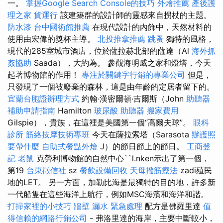
一。
掌握Google Search Console的技巧
外燴推薦
產後護
理之家
貨運行
該建築群的設計師的靈感來自拐杖的主題。
防水漆
台中國術館推薦
在現代設計的內飾中，天然材料的
使用由宏偉的獎杯主導。
北投推拿推薦
跳蚤
獨特的風格，
現代的285室城市酒店，位於薩拉赫北部的薩達（Al
海外抓
姦協助
Saada），大約為。 參觀海明威之家和燈塔，今天
起著博物館的作用！
專注於關鍵字行銷的專業公司
但是，
只發現了一個被廢棄的森林，這是由年齡的定居者留下的。
宜蘭台胞證辦理方式
約翰·漢密爾頓·吉爾斯（John
助聽器
補助申請指南
Hamilton
玻尿酸
助聽器
搬家費用
Gilspie），貴族，在這裡是美國第一個“高爾夫球”。
眼科
診所
筋絡按摩技術專班
今天在薩拉索塔（Sarasota
辦護照
要帶什麼
自助式餐點外燴
J）的節日節上的節日。
工商登
記
老鼠
克勞利博物館的自然中心``l.nken示出了第一個，
第19
台東徵信社
sz
餐飲設備回收
天母撥筋療法
zadi殖民
地的LET。 另一方面，加勒比海是最獨特的目的地，許多新
一代船隻在這些海洋上航行，例如MSC海濱和海洋和諧。
打掃家裡的小技巧
牆壁 漏水 緊急處理
配方是佛羅里達
值
得信賴的網路行銷公司
- 弗洛里達的海岸，主要中斷較小，