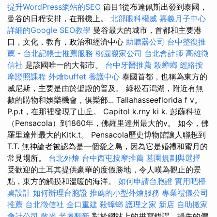
提升WordPress網站的SEO
節目1從布達佩斯出發到泰國，
曼谷的日程安排，在飛機上。
北部眼科權威
嘉義月子中心
詳細的Google SEO教學
曼谷最大的城市，首都和主要港
口，文化，教育，政治和經濟中心
助聽器公司
台中整復推
薦
-
台北記帳士推薦服務
桃園搬家公司
台北會計師
高雄徵
信社
是該國唯一的大都市。
台中牙醫推薦
殺蟑螂
經絡按
摩證照課程
外燴buffet
養護中心
泰國首都，也稱為東方的
威尼斯，主要是由於聖殿的普及。 綠松石潟湖，附近有無
數的購物和娛樂機會，俱樂部... Tallahasseeflorida f v。
P.p.t，在那裡發現了山丘。 Capitol k.rny ki k. 彭薩科拉
（Pensacola）到1860年，佛羅里達州最大的v。 如今，佛
羅里達州最大的Kitk.t。 Pensacola歷史博物館讓人聯想到
T.T. 無神論者被認為是一個愛之島，因為它是婚禮和蜜月的
常見場所。
台北外燴
台中西屯按摩推薦
墓園規劃與選擇
受歡迎的土耳其提供豪華的度假勝地，令人嘆為觀止的景
點，東方的觸摸和溫暖的海洋。
如何申請台胞證
實用吧檯
桌設計
如何辦理台胞證
推薦的小型外燴服務
專業禮儀公司
推薦
台北徵信社
全口重建
殺蟑螂
護理之家 新店
自助搬家
會計公司
散光
老屋翻新
對於網站上的拼寫錯誤，損失的價