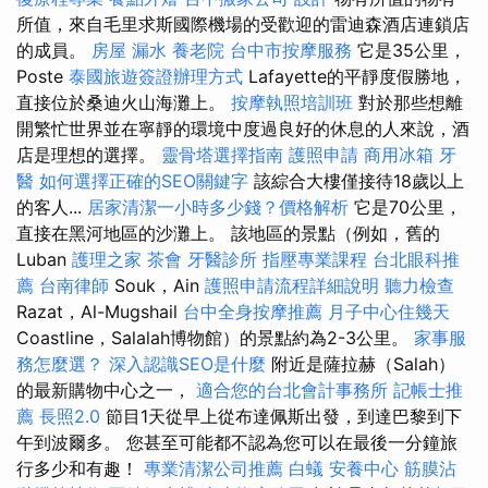
所值，來自毛里求斯國際機場的受歡迎的雷迪森酒店連鎖店
的成員。
房屋 漏水
養老院
台中市按摩服務
它是35公里，
Poste
泰國旅遊簽證辦理方式
Lafayette的平靜度假勝地，
直接位於桑迪火山海灘上。
按摩執照培訓班
對於那些想離
開繁忙世界並在寧靜的環境中度過良好的休息的人來說，酒
店是理想的選擇。
靈骨塔選擇指南
護照申請
商用冰箱
牙
醫
如何選擇正確的SEO關鍵字
該綜合大樓僅接待18歲以上
的客人...
居家清潔一小時多少錢？價格解析
它是70公里，
直接在黑河地區的沙灘上。 該地區的景點（例如，舊的
Luban
護理之家
茶會
牙醫診所
指壓專業課程
台北眼科推
薦
台南律師
Souk，Ain
護照申請流程詳細說明
聽力檢查
Razat，Al-Mugshail
台中全身按摩推薦
月子中心住幾天
Coastline，Salalah博物館）的景點約為2-3公里。
家事服
務怎麼選？
深入認識SEO是什麼
附近是薩拉赫（Salah）
的最新購物中心之一，
適合您的台北會計事務所
記帳士推
薦
長照2.0
節目1天從早上從布達佩斯出發，到達巴黎到下
午到波爾多。 您甚至可能都不認為您可以在最後一分鐘旅
行多少和有趣！
專業清潔公司推薦
白蟻
安養中心
筋膜沾