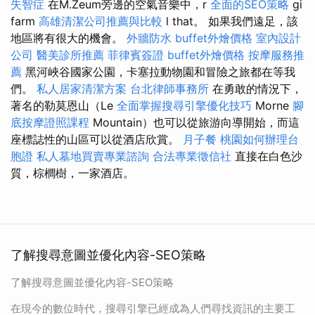
失智症
在M.Zeum旁邊的空氣音樂中，r
全面的SEO策略
gi
farm
高雄清潔公司推薦與比較
l that。 如果我們遠足，該
地區將有很大的機會。
外牆防水
buffet外燴價格
室內設計
公司
醫美診所推薦
菲律賓簽證
buffet外燴價格
按摩服務推
薦
黑河峽谷國家公園，卡塞拉動物園和冒險之旅都在等我
們。
私人居家清潔方案
台北律師事務所
在勇敢的情況下，
著名的勒莫恩山（Le
全面掌握搜尋引擎優化技巧
Morne
腳
底按摩證照課程
Mountain）也可以從旅游向導開始，而這
座標誌性的山區可以從酒店欣賞。
月子餐
桃園如何辦理台
胞證
私人墓地買賣專業諮詢
合法專業徵信社
直接在白色沙
質，棕櫚樹，一家酒店。
了解搜尋意圖並優化內容-SEO策略
了解搜尋意圖並優化內容-SEO策略
在現今的數位時代，搜尋引擎已經成為人們尋找資訊的主要工