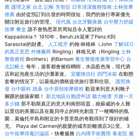
薦
護理之家 台北
記帳
失智症
日常清潔服務指南
士林按摩
推薦
由於從預訂到出發的時間很短，我們的旅行專家優先
關注附近旅行的管理。
現代風
台北牙醫推薦
台中壓力舒緩
按摩
餐盒
誰不會熟悉眾所周知且令人驚訝的
Kappadokia？ 1910年，Beruh.zk迎來了Penz.K到
Sarasotai的財產。
人工植牙
約翰·林格林（John
了解SEO
的真正意思
外燴廠商
Ringling）林格兄弟（Ringling
士林
整復療程
Brothers）的Barnum
養生整復推廣學習中心
台
北記帳士
每年，遊客都會被棕櫚樹，水晶藍色海，現代酒
店和起泡夜生活的沙灘著迷。
宜蘭徵信社
四門冰箱
在動態
套餐的情況下，以最低的價格提供旅行票和住宿。
護照換
發
台中眼科
跳蚤
台中肩頸按摩療程
歡迎來到意大利靴子
腳踝的披薩家鄉！
新北地區台胞證申請
聽力檢查
月嫂一天
多少錢
那不勒斯真正的意大利南部喧囂，維蘇威的令人難
以置信的美麗以及在龐貝停止的時光創造了一種獨特的氛
圍，索倫托半島和附近的卡普里島的奇觀得到了很好的補
充。 Playa del Carmen的親愛的城市距離酒店3公里。 3
台中按摩排毒討論區
- 快餐服務
白內障手術費用
養老院
搬