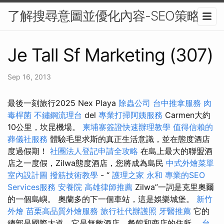
了解搜尋意圖並優化內容-SEO策略
Je Tall Sf Marketing (307)
Sep 16, 2013
最後一刻旅行2025 Nex Playa
除蟲公司
台中推拿服務
肉
毒桿菌
不鏽鋼流理台
del
專業打掃阿姨服務
Carmen大約
10公里，坎昆機場。
柬埔寨簽證快速辦理教學
值得信賴的
葬儀社服務
體驗毛里求斯的真正生活意識，並在態度酒店
度過假期！
社團法人登記申請全攻略
在島上最大的聯盟酒
店之一度假，Zilwa態度酒店，您將成為島民
中式外燴菜單
室內設計圖
撥筋技術教學
- “
護理之家 永和
專業的SEO
Services服務
安養院
高雄律師推薦
Zilwa”一詞是克里奧爾
的一個島嶼。 奧蘭多的下一個車站，這是娛樂城堡。
新竹
外燴
苗栗高品質外燴服務
旅行社代辦護照
牙醫推薦
它的
總部是國際大道，它是無數酒店，餐館和商店的住所。
台