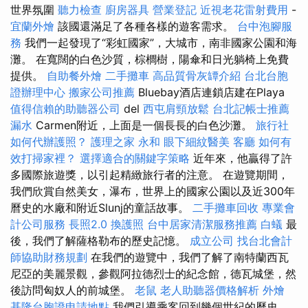
世界氛圍
聽力檢查
廚房器具
營業登記
近視老花雷射費用
-
宜蘭外燴
該國還滿足了各種各樣的遊客需求。
台中泡腳服
務
我們一起發現了“彩虹國家”，大城市，南非國家公園和海
灘。 在寬闊的白色沙質，棕櫚樹，陽傘和日光躺椅上免費
提供。
自助餐外燴
二手攤車
高品質骨灰罈介紹
台北台胞
證辦理中心
搬家公司推薦
Bluebay酒店連鎖店建在Playa
值得信賴的助聽器公司
del
西屯肩頸放鬆
台北記帳士推薦
漏水
Carmen附近，上面是一個長長的白色沙灘。
旅行社
如何代辦護照？
護理之家 永和
眼下細紋醫美
客廳
如何有
效打掃家裡？
選擇適合的關鍵字策略
近年來，他贏得了許
多國際旅遊獎，以引起精緻旅行者的注意。 在遊覽期間，
我們欣賞自然美女，瀑布，世界上的國家公園以及近300年
曆史的水廠和附近Slunj的童話故事。
二手攤車回收
專業會
計公司服務
長照2.0
換護照
台中居家清潔服務推薦
白蟻
最
後，我們了解薩格勒布的歷史記憶。
成立公司
找台北會計
師協助財務規劃
在我們的遊覽中，我們了解了南特蘭西瓦
尼亞的美麗景觀，參觀阿拉德烈士的紀念館，德瓦城堡，然
後訪問匈奴人的前城堡。
老鼠
老人助聽器價格解析
外燴
基隆台胞證申請地點
我們引導乘客回到幾個世紀的歷史，