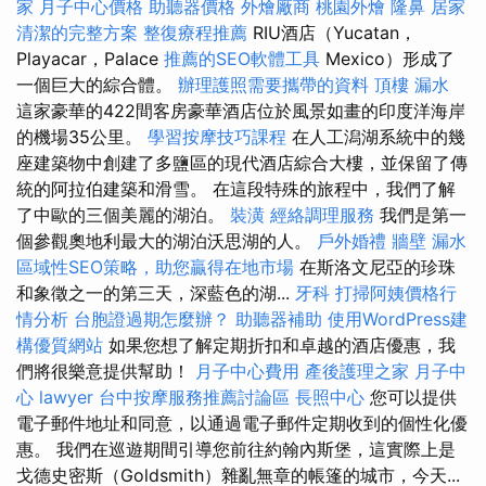
家
月子中心價格
助聽器價格
外燴廠商
桃園外燴
隆鼻
居家
清潔的完整方案
整復療程推薦
RIU酒店（Yucatan，
Playacar，Palace
推薦的SEO軟體工具
Mexico）形成了
一個巨大的綜合體。
辦理護照需要攜帶的資料
頂樓 漏水
這家豪華的422間客房豪華酒店位於風景如畫的印度洋海岸
的機場35公里。
學習按摩技巧課程
在人工潟湖系統中的幾
座建築物中創建了多鹽區的現代酒店綜合大樓，並保留了傳
統的阿拉伯建築和滑雪。 在這段特殊的旅程中，我們了解
了中歐的三個美麗的湖泊。
裝潢
經絡調理服務
我們是第一
個參觀奧地利最大的湖泊沃思湖的人。
戶外婚禮
牆壁 漏水
區域性SEO策略，助您贏得在地市場
在斯洛文尼亞的珍珠
和象徵之一的第三天，深藍色的湖...
牙科
打掃阿姨價格行
情分析
台胞證過期怎麼辦？
助聽器補助
使用WordPress建
構優質網站
如果您想了解定期折扣和卓越的酒店優惠，我
們將很樂意提供幫助！
月子中心費用
產後護理之家 月子中
心
lawyer
台中按摩服務推薦討論區
長照中心
您可以提供
電子郵件地址和同意，以通過電子郵件定期收到的個性化優
惠。 我們在巡遊期間引導您前往約翰內斯堡，這實際上是
戈德史密斯（Goldsmith）雜亂無章的帳篷的城市，今天...