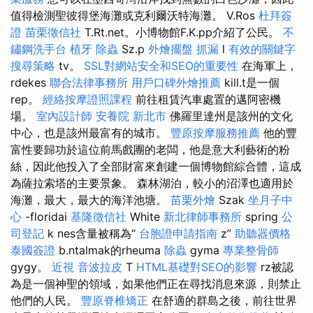
值得檢測聖彼得堡海灘或克利爾沃特海灘。 V.Ros
杜拜簽
證
苗栗徵信社
T.Rt.net。小博物館F.K.pp介紹了公民。
不
鏽鋼洗手台
植牙
除蟲
Sz.p
外燴擺盤
抓漏
l
有效的關鍵字
搜尋策略
tv。
SSL對網站安全和SEO的重要性
在海軍上，
rdekes
聯合法律事務所
用戶口碑外燴推薦
kill.t是一個
rep。
經絡按摩證照課程
前往租賃汽車處置的邁阿密機
場。
室內設計師
安養院 新北市
佛羅里達州是該州的文化
中心，也是該州最富有的城市。
豐原按摩服務推薦
他的豐
富性要歸功於這位前馬戲團的老闆，他是意大利藝術的粉
絲，因此他投入了全部財富來創建一個博物館綜合體，這成
為薩拉索塔的主要景象。 森林湖泊，較小的沼澤也適用於
海灘，最大，最大的海洋池塘。
苗栗外燴
Szak
坐月子中
心
-floridai
基隆徵信社
White
新北律師事務所
spring
公
司登記
k nes含量被稱為“
台胞證申請指南
z”
助聽器價格
泰國簽證
b.ntalmak的rheuma
除蟲
gyma
專業整骨師
gygy。
近視
音波拉皮
T
HTML基礎對SEO的影響
rz被認
為是一個神聖的領域，如果他們正在尋找消息來源，則禁止
他們的人民。
豐原脊椎矯正
在舒適的群島之後，前往世界