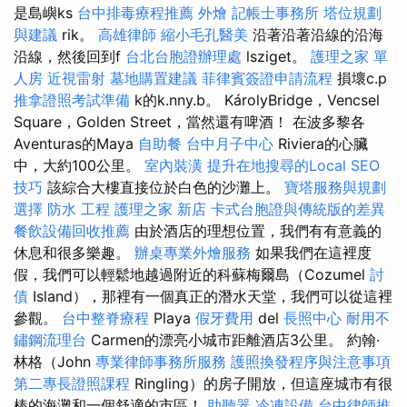
是島嶼ks
台中排毒療程推薦
外燴
記帳士事務所
塔位規劃
與建議
rik。
高雄律師
縮小毛孔醫美
沿著沿著沿線的沿海
沿線，然後回到f
台北台胞證辦理處
lsziget。
護理之家 單
人房
近視雷射
墓地購置建議
菲律賓簽證申請流程
損壞c.p
推拿證照考試準備
k的k.nny.b。 KárolyBridge，Vencsel
Square，Golden Street，當然還有啤酒！ 在波多黎各
Aventuras的Maya
自助餐
台中月子中心
Riviera的心臟
中，大約100公里。
室內裝潢
提升在地搜尋的Local SEO
技巧
該綜合大樓直接位於白色的沙灘上。
寶塔服務與規劃
選擇
防水 工程
護理之家 新店
卡式台胞證與傳統版的差異
餐飲設備回收推薦
由於酒店的理想位置，我們有有意義的
休息和很多樂趣。
辦桌專業外燴服務
如果我們在這裡度
假，我們可以輕鬆地越過附近的科蘇梅爾島（Cozumel
討
債
Island），那裡有一個真正的潛水天堂，我們可以從這裡
參觀。
台中整脊療程
Playa
假牙費用
del
長照中心
耐用不
鏽鋼流理台
Carmen的漂亮小城市距離酒店3公里。 約翰·
林格（John
專業律師事務所服務
護照換發程序與注意事項
第二專長證照課程
Ringling）的房子開放，但這座城市有很
棒的海灘和一個舒適的市區！
助聽器
冷凍設備
台中律師推