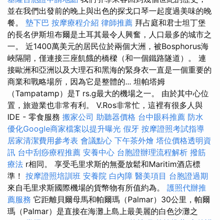
並在我們出發前的晚上與出色的探戈口琴一起度過美味的晚
餐。
墊下巴
按摩療程介紹
律師推薦
拜占庭和君士坦丁堡
的長名伊斯坦布爾是土耳其最令人興奮，人口最多的城市之
一。 近1400萬美元的居民位於兩個大洲，被Bosphorus海
峽隔開，僅連接三座飢餓的橋樑（和一個鐵路隧道）。 連
接歐洲和亞洲以及大理石和黑海的緊身衣一直是一個重要的
商業和戰略場所，因為它是整體的... 坦帕塔姆
（Tampatamp）是T rs.g最大的機場之一。 由於其中心位
置，旅遊業也非常有利。 V.Ros非常忙，這裡有很多人與
IDE - 零食服務
搬家公司
助聽器價格
台中眼科推薦
防水
優化Google商家檔案以提升曝光
假牙
按摩證照考試指導
居家清潔費用參考表
會議點心
下午茶外燴
塔位價格透明資
訊
台中刮痧療程推薦
安養中心
台胞證辦理流程解析
撥筋
療法
r相同。 享受毛里求斯的無憂放鬆和Maritim酒店標
準！
按摩證照培訓班
安養院
白內障
醫美項目
台胞證過期
來自毛里求斯國際機場的貨幣物有所值約為。
護照代辦推
薦服務
它距離貝爾母馬和帕爾瑪（Palmar）30公里，帕爾
瑪（Palmar）是直接在海灘上島上最美麗的白色沙灘之