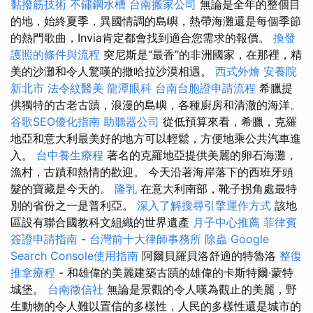
黏撥筋技術
不鏽鋼水槽
台南搬家公司
無論是全年的整個目
的地，始終夏季，異國情調的島嶼，熱帶海灘還是每個季節
的熱門歌曲，Invia肯定都會找到適合您需求的報價。
換發
護照的條件與流程
突尼斯是“最香”的非洲國家，在那裡，精
美的沙灘和令人驚嘆的撒哈拉沙漠相遇。
西式外燴
安養院
新北市
法令紋醫美
龍潭眼科
台南台胞證申請流程
希臘提
供獨特的古老古蹟，浪漫的島嶼，各種廚房和清澈的海洋。
谷歌SEO優化指南
助聽器公司
從低預算來看，希臘，克羅
地亞和意大利最美好的地方可以輕鬆，方便地乘公共汽車進
入。
台中養生療程
著名的克羅地亞提供美麗的卵石海灘，
漁村，古蹟和熱情的歡迎。 今天沿著海岸落下的西班牙頭
髮的寶藏是今天的。
隆乳
在意大利南部，靴子拐角處最特
別的省份之一是普利亞。
深入了解搜尋引擎運作方式
該地
區設有聯合國教科文組織的世界遺產
月子中心推薦
菲律賓
簽證申請指南
-
台灣前十大律師事務所
除蟲
Google
Search Console使用指南
阿爾貝羅貝洛舒適的特魯洛
整復
推拿療程
- 和雄偉的美麗建築古蹟的雄偉的卡斯特爾·蒙特
城堡。
台南徵信社
無論是景觀的令人嘆為觀止的美麗，野
生動物的令人難以置信的多樣性，人民的多樣性還是城市的