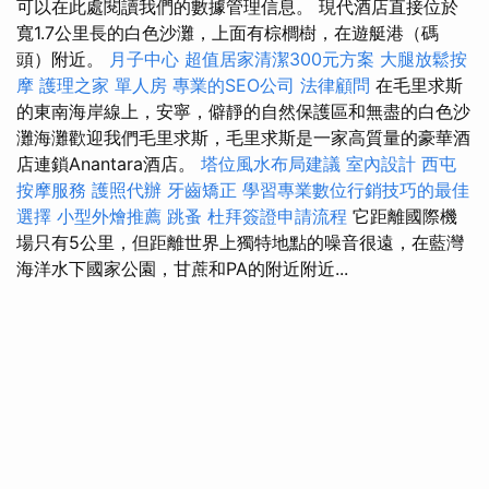
可以在此處閱讀我們的數據管理信息。 現代酒店直接位於
寬1.7公里長的白色沙灘，上面有棕櫚樹，在遊艇港（碼
頭）附近。
月子中心
超值居家清潔300元方案
大腿放鬆按
摩
護理之家 單人房
專業的SEO公司
法律顧問
在毛里求斯
的東南海岸線上，安寧，僻靜的自然保護區和無盡的白色沙
灘海灘歡迎我們毛里求斯，毛里求斯是一家高質量的豪華酒
店連鎖Anantara酒店。
塔位風水布局建議
室內設計
西屯
按摩服務
護照代辦
牙齒矯正
學習專業數位行銷技巧的最佳
選擇
小型外燴推薦
跳蚤
杜拜簽證申請流程
它距離國際機
場只有5公里，但距離世界上獨特地點的噪音很遠，在藍灣
海洋水下國家公園，甘蔗和PA的附近附近...