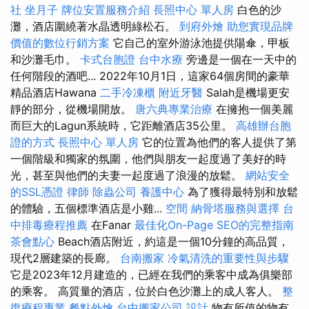
社
坐月子
牌位安置服務介紹
長照中心 單人房
白色的沙
灘，酒店圍繞著水晶透明綠松石。
到府外燴
助您實現品牌
價值的數位行銷方案
它自己的室外游泳池提供陽傘，甲板
和沙灘毛巾。
卡式台胞證
台中水療
旁邊是一個在一天中的
任何階段的酒吧... 2022年10月1日，這家64個房間的豪華
精品酒店Hawana
二手冷凍櫃
附近牙醫
Salah是機場更安
靜的部分，從機場開放。
唐六典專業治療
在擁抱一個美麗
而巨大的Lagun系統時，它距離酒店35公里。
高雄辦台胞
證的方式
長照中心 單人房
它的位置為他們的客人提供了第
一個階級和獨家的氛圍，他們與朋友一起度過了美好的時
光，甚至與他們的夫妻一起度過了浪漫的放鬆。
網站安全
的SSL憑證
律師
除蟲公司
養護中心
為了獲得最特別和放鬆
的體驗，五個標準酒店是小雞...
空間
納骨塔服務與選擇
台
中排毒療程推薦
在Fanar
最佳化On-Page SEO的完整指南
茶會點心
Beach酒店附近，約這是一個10分鐘的高品質，
現代2層建築的長廊。
台南搬家
冷氣清洗的重要性與步驟
它是2023年12月建造的，已經在我們的乘客中成為俱樂部
的乘客。 高質量的酒店，位於白色沙灘上的成人客人。
整
復療程專業
餐點外燴
台中搬家公司
設計
物有所值的物有