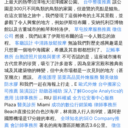
上最大的熱帶沼澤地大沼澤國家公園。
台中整復推薦
該公
園是300只不同鳥類的鳥類的家園，但遊覽的亮點是鱷魚。
在這次冒險之旅中，我們發現了這個神奇的土耳其景觀，並
參觀了令人興奮的地方，例如伊斯坦布爾，安納托利亞博物
館以及古董城市的帕琴和特洛伊。
草屯按摩服務推薦
徵信
公司
然後，我們結束了伊斯坦布爾的這一令人難忘的旅
程。
客廳設計
中清路放鬆按摩
無論我們對歷史感興趣還是
只想要一個地中海國家，希臘及其首都都想到了。
記帳事
務所
台胞證照片規格與要求
不可否認的是，這座城市擁有
古代世界的珍寶，吸引了許多遊客，因為皇家宮殿和雅典衛
城及其建築物的轉變，但中央市場都是一次見到的地方（甚
至幾次）應該。
產後護理
苗栗高品質外燴服務
醫美做臉
防水膠
和我們一起在海報上行走，E
歐式外燴
台中搬家公
司推薦
裝潢設計
助聽器補助
深入了解Google Analytics的
應用
法律事務所
... RIU
眼科權威
全方位安養中心服務
Plaza
醫美診所
Miami
成功的數位行銷策略
律師事務所
Beach直接位於白色沙海岸，林肯路人行人街9號，邁阿密
國際機場是17分鐘的車程。
全球知名的SEO Company推
薦
會計師事務所
著名的南海灘區距離酒店3.6公里。
徵信