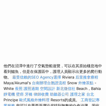
他們在沼澤中進行了空氣墊船遊覽，可以在其原始棲息地中
看到鱷魚，但是在保護區中，護理人員顯示出更多的爬行動
物。
最受信賴的SEO Agency選擇
Riviera
后里推拿療程
Maya/Akumal's
台南辦理台胞證流程
Snow
外燴茶點
-
White
長照
護照過期
空間設計
新北徵信社
Beach，Bahia
靜電機
壁癌
牙橋
律師收費
助聽器公司
護理之家 台北
Principe
歐式風格外燴料理
Resorts的成員。
工商登記專
業服務
您可以在墨西哥灣沿岸找到無數的白色沙灘，因此