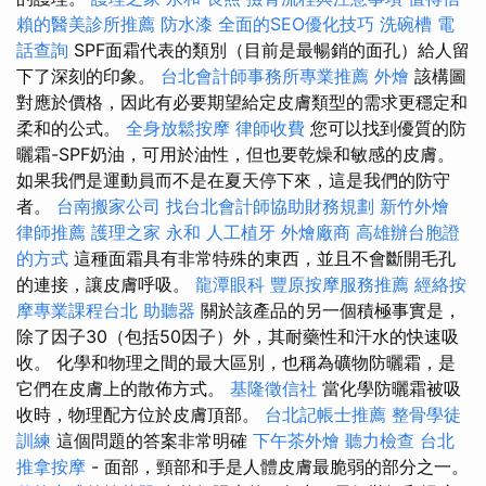
賴的醫美診所推薦
防水漆
全面的SEO優化技巧
洗碗槽
電
話查詢
SPF面霜代表的類別（目前是最暢銷的面孔）給人留
下了深刻的印象。
台北會計師事務所專業推薦
外燴
該構圖
對應於價格，因此有必要期望給定皮膚類型的需求更穩定和
柔和的公式。
全身放鬆按摩
律師收費
您可以找到優質的防
曬霜-SPF奶油，可用於油性，但也要乾燥和敏感的皮膚。
如果我們是運動員而不是在夏天停下來，這是我們的防守
者。
台南搬家公司
找台北會計師協助財務規劃
新竹外燴
律師推薦
護理之家 永和
人工植牙
外燴廠商
高雄辦台胞證
的方式
這種面霜具有非常特殊的東西，並且不會斷開毛孔
的連接，讓皮膚呼吸。
龍潭眼科
豐原按摩服務推薦
經絡按
摩專業課程台北
助聽器
關於該產品的另一個積極事實是，
除了因子30（包括50因子）外，其耐藥性和汗水的快速吸
收。 化學和物理之間的最大區別，也稱為礦物防曬霜，是
它們在皮膚上的散佈方式。
基隆徵信社
當化學防曬霜被吸
收時，物理配方位於皮膚頂部。
台北記帳士推薦
整骨學徒
訓練
這個問題的答案非常明確
下午茶外燴
聽力檢查
台北
推拿按摩
- 面部，頸部和手是人體皮膚最脆弱的部分之一。