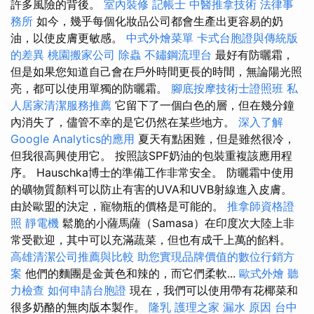
許多風險的背後。
室內裝修
記帳士
中醫推拿技術
法律事
務所
如今，幾乎每個化妝品公司都會生產出更容易的奶
油，以使皮膚更敏感。
中式外燴菜單
卡式台胞證與傳統版
的差異
桃園搬家公司
除蟲
不鏽鋼流理台
最好有防曬霜，
但是如果您知道自己會在戶外時間更長的時間，無論陽光照
亮，都可以使用單獨的防曬霜。
腳底按摩技術士證照班
私
人居家清潔服務推薦
它留下了一個白色的層，但在幾分鐘
內消失了，儘管不幸的是它仍然在某些地方。
深入了解
Google Analytics的應用
夏天有點困難，但是雖然很冷，
但我很高興使用它。 按照該SPF奶油的包裝重複該應用程
序。 Hauschka博士的準備工作非常安全。 防曬霜中使用
的礦物質顏料可以防止有害的UVA和UVB射線進入皮膚。
由於歐盟的決定，寵物瓶的價格是可能的。
推拿師資格證
照
靜電機
鬆脆的小薩馬薩（Samasa）在印度次大陸上非
常受歡迎，其中可以充滿蔬菜，但也有成千上萬的餡料。
高雄清潔公司推薦與比較
助您實現品牌價值的數位行銷方
案
他們的麵團是金黃色和辣的，而它們柔軟...
歐式外燴
聽
力檢查
如何申請台胞證
現在，我們可以使用帶有花椰菜和
很多奶酪的無肉版本製作。
隆乳
護理之家
漏水 原因
台中