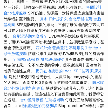
數）。 實際上，帶有短波UVA射線和UVB射線的陽光光譜
的一部分。 許多SPF面霜被設計為與化妝兼容。
空間設計
台北按摩服務
SPF奶油，防曬霜，對於保護皮膚免受有害紫
外線輻射至關重要。
漏水 打針撐多久
台北牙醫推薦
台胞
證桃園
SPF是防曬係數的縮寫，三個字母旁邊的數字表明它
可以在太陽下持續多少次而不會燃燒，而沒有保護您的皮
膚。
台胞證過期怎麼辦？
UVB輻射是燃燒皮膚的主要原
因，而UVA輻射更深地滲透到皮膚中，並導致過早衰老，甚
至會導致皮膚癌。
西式外燴
營業登記
不鏽鋼洗手台
台中
頭部放鬆按摩
防曬和維生素E抵抗UVA和UVB射線的有害作
用。
全面的SEO策略
餐飲設備回收
具有舒緩作用的泛諾爾
可確保無尿。 它不包含濕的零件，我不建議用非常油性的
感覺為油性皮膚。
提升在地搜尋的Local SEO技巧
到府外
燴
對於那些使用引起光敏性，去皮或抗acne操作員的產品
的人來說，面部受100％保護而沒有棕色非常重要。
防水膠
台北外燴
護理之家 新店
缺點是它仍然具有八晶，這可以幫
助有害的自由基，但這在陽光下確實是如此可靠，我覺得它
在這裡。
台中整脊療程
助聽器補助
每種光胚層防曬霜都包
含Cellular
辦理護照的完整步驟
BioprotectionTM專利，該