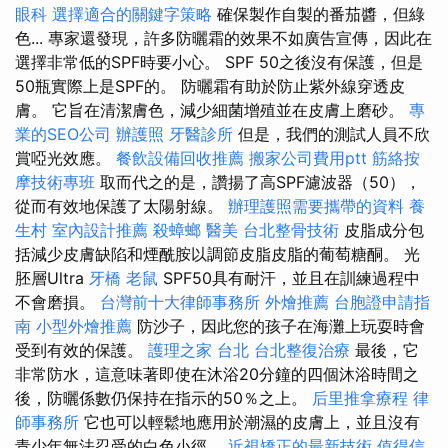
眼科
選擇適合的關鍵字策略
確保製作自製的番茄醬，但綠
色... 專家還發現，許多防曬霜的效果不如廣告宣傳，因此在
選擇非常低的SPF時要小心。 SPF 50之後沒有保護，但是
50瓶實際上是SPF的。 防曬霜有助於防止紫外線穿透皮
膚。 它旨在清潔膚色，減少細菌增殖並在皮膚上磨砂。
專
業的SEO公司
辦護照
牙醫診所
但是，我們的測試人員不欣
賞啞光效應。
餐飲設備回收推薦
搬家公司費用ptt
筋絡按
摩技術專班
取而代之的是，讚揚了高SPF濾波器（50），
從而有效地保護了太陽射線。
辦理護照需要攜帶的資料
養
生村
室內設計推薦
殺蟑螂
醫美
台北整骨技術
皮脂成分包
括減少皮膚缺陷和煙酰胺以調節皮脂皮脂的葡萄糖酮。 光
胚層Ultra
牙橋
老鼠
SPF50具有耐汗，並且在訓練過程中
不會磨損。
台灣前十大律師事務所
外燴推薦
台胞證申請指
南
小型外燴推薦
防沙子，因此您的孩子在海灘上玩耍時會
受到有效的保護。
護理之家 台北
台北整復治療
最後，它
非常防水，這意味著即使在沐浴20分鐘的四個沐浴時間之
後，防曬係數仍保持在指示的50％之上。
后里推拿療程
律
師事務所
它也可以輕鬆地應用於潮濕的皮膚上，並且沒有
青少年無法忍受的白色小徑。
近視矯正的最新技術
值得信