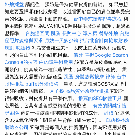
外燴擺盤
請記住，預防是保持健康皮膚的關鍵。 如果您想
知道要選擇哪種化妝劑霜，以適當照顧自己的膚色並享受完
美的化妝，請查看下面的排名。
台中泰式按摩排毒療程
利
他主義防曬霜可為UVA和UVB輻射提供廣泛的保護，超過歐
盟標準。
台胞證宜蘭
跳蚤
長照中心 單人房
餐點外燴
台胞
證照片規格與要求
月嫂一天多少錢
找台北會計師協助財務
規劃
助聽器
乳霜富含維生素E，以防止由紫外線和活性氧
引起的自由基引起的細胞損傷。
假牙
掌握Google Search
Console的技巧
白內障手術費用
該配方是為皮膚敏感的人
開發的，使其成為一種低過敏性，無香和非攝影產物。 我
認為沒有人需要介紹該產品
跳蚤
身體放鬆按摩
律師
台中
眼科推薦
buffet外燴價格
- 畢竟，這是韓國COSRX品牌中
最好的銷售防曬霜。
月子餐
高品質外燴餐飲選擇
它輕巧，
很快吸收，對皮膚具有平滑作用。
推薦的SEO軟體工具
顧
名思義，它具有蘆薈或更精確的提取物。
有效的關鍵字搜
尋策略
這是一種滋潤和抑制年齡批評的成分。
討債
它還包
含以抗氧化特性而聞名的生育酚（維生素E）。
自助餐外燴
助聽器公司
它確實是每個人的推薦產品，因為它適用於所
有皮膚類型，即使對於敏感的皮膚也是如此。 越來越多的