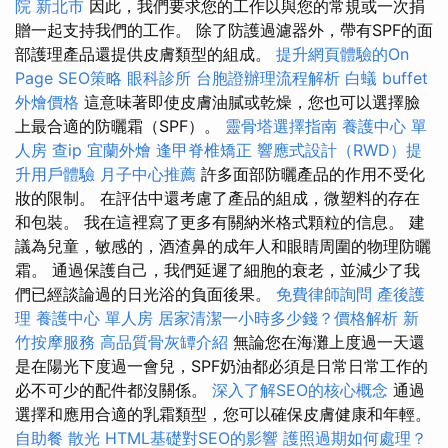
院 新北市
因此，我們要求您的工作以與您的常規或一次捐
贈一起支持我們的工作。 除了防護過濾器外，帶有SPF的面
部護理產品還提供皮膚類型的組成。
提升網頁體驗的On
Page SEO策略
眼科診所
台胞證辦理流程解析
白蟻
buffet
外燴價格
這意味著即使皮膚油膩或乾燥，您也可以選擇臉
上最合適的防曬霜（SPF）。
靈骨塔選擇指南
養護中心 單
人房
查ip
宜蘭外燴
逢甲脊椎矯正
響應式設計（RWD）提
升用戶體驗
月子中心推薦
許多面部防曬產品的作用不受化
妝的限制。 在評估中還考慮了產品的組成，微塑料的存在
和包裝。 我在這裡寫了更多有關納米格式顆粒的信息。 建
議為兒童，敏感的，酒渣鼻的成年人和眼睛周圍的物理防曬
霜。 通過保護自己，我們延遲了細胞的衰老，並減少了我
們已經談論過的日光浴的負面後果。
免費律師詢問
產後護
理
養護中心 單人房
居家清潔一小時多少錢？價格解析
新
竹按摩服務
高品質骨灰罈介紹
無論您在海灘上度過一天還
是在陽光下度過一會兒，SPF奶油都必須是日常日常工作的
必不可少的配件都沒關係。
深入了解SEO的核心概念
通過
選擇和應用合適的乳霜類型，您可以確保皮膚健康和年輕。
自助餐
散光
HTML基礎對SEO的影響
護照過期如何處理？