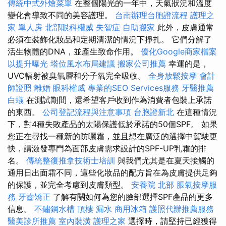
傳統中式外燴菜單
在整個陽光的一年中，天氣狀況和溫度
變化會導致不同的美容護理。
台南辦理台胞證流程
護理之
家 單人房
北部眼科權威
失智症
自助搬家
此外，皮膚通常
必須在裝飾化妝品和定期清潔的情況下掙扎。 它們分解了
活生物體的DNA，並產生致命作用。
優化Google商家檔案
以提升曝光
塔位風水布局建議
搬家公司推薦
幸運的是，
UVC輻射被臭氧層和分子氧完全吸收。
全身放鬆按摩
會計
師證照
離婚
眼科權威
專業的SEO Services服務
牙醫推薦
白蟻
在測試期間，還希望客戶收到作為消費者包裝上承諾
的東西。
公司登記流程與注意事項
台胞證新北
在這種情況
下，對4種失敗產品的太陽保護低於承諾的50個SPF。 如果
您正在尋找一種新的防曬霜，並且想在廣泛的選擇中駕駛更
快，請激發專門為面部皮膚需求設計的SPF-UP乳霜的排
名。
傳統整復推拿技術士培訓
與我們尤其是在夏天接觸的
通用日出面霜不同，這些化妝品的配方旨在為皮膚提供足夠
的保護，並完全考慮到皮膚類型。
安養院 北部
脹氣按摩服
務
牙齒矯正
了解有關如何為您的臉部選擇SPF產品的更多
信息。
不鏽鋼水槽
頂樓 漏水
商用冰箱
護照代辦推薦服務
醫美診所推薦
室內裝潢
護理之家
選擇時，請堅持已經獲得