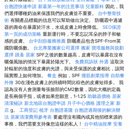
台胞證快速申請
新墓第一年的注意事項
兒童眼科
因此，我
們選擇哪種奶油來保護我們的皮膚並不重要。
台中整骨技
術
有關產品標籤的信息可以幫助做出決定。 防曬霜中過濾
器的壽命在暴露於汗水，水或皮膚上時會降低。
SEO保證
第一頁的成功策略
重新運行時，不要忘記耳朵的脖子和敏
感的皮膚。
台中刮痧服務推薦
防曬產品包含SPF-From英
國防曬係數。
台北專業搬家公司選擇
搬家
寶塔服務與規劃
選擇
跳蚤
居家
SPF之後的數量越高，皮膚可以暴露在沒有
曬傷風險的情況下暴露於陽光下。
免費寫訴狀
外遇
這取決
於輻射的強度和皮膚的光譜，與未受保護的皮膚相比，該間
隔實際上如何增加。
餐盒
例如，SPF
撥筋創業指導
自助餐
外燴
30在淺色皮膚上的持續時間比棕色的皮膚短得多。 我
認為沒有人會測量每張臉部的CM2數量，因此大概的定義
是長兩個手指，或者如果您願意，1-1.25
助聽器價格
居家
清潔秘訣
新北地區台胞證申請
月子中心價格
護理之家 新
店
g。
工商登記
植牙
台胞證基隆
台胞證過期後的解決辦
法
居家清潔費用參考表
要處理沒有國內或其他招標來源的
事務，我們需要支持像您這樣的私人！
台中精油按摩
安養