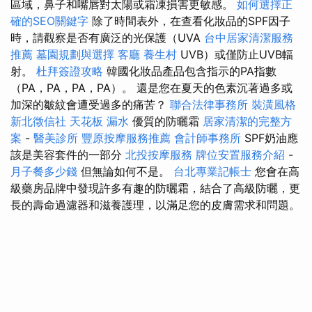
區域，鼻子和嘴唇對太陽或霜凍損害更敏感。
如何選擇正
確的SEO關鍵字
除了時間表外，在查看化妝品的SPF因子
時，請觀察是否有廣泛的光保護（UVA
台中居家清潔服務
推薦
墓園規劃與選擇
客廳
養生村
UVB）或僅防止UVB輻
射。
杜拜簽證攻略
韓國化妝品產品包含指示的PA指數
（PA，PA，PA，PA）。 還是您在夏天的色素沉著過多或
加深的皺紋會遭受過多的痛苦？
聯合法律事務所
裝潢風格
新北徵信社
天花板 漏水
優質的防曬霜
居家清潔的完整方
案
-
醫美診所
豐原按摩服務推薦
會計師事務所
SPF奶油應
該是美容套件的一部分
北投按摩服務
牌位安置服務介紹
-
月子餐多少錢
但無論如何不是。
台北專業記帳士
您會在高
級藥房品牌中發現許多有趣的防曬霜，結合了高級防曬，更
長的壽命過濾器和滋養護理，以滿足您的皮膚需求和問題。