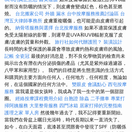
射而沒有防曬的情況下，則皮膚會變成紅色，棕色甚至燃
燒。
台北搬家公司
外牆 漏水
台中按摩服務推薦討論區
台
灣五大律師事務所
皮膚重複曬傷，也可能是由皮膚癌引起
的。
納骨塔服務與選擇
台北按摩服務
如果不適當保護皮膚
免受太陽射線的影響，則遲早是UVA和UVB輻射克服了皮
膚/皮膚的質量和外觀。
旅行社如何代辦護照？
裝潢設計
長時間的未受保護的暴露會導致皮膚灼熱和皮膚癌的風險。
記帳
全瓷冠
最後的好消息是，對不良化學物質的檢查尚未
揭示出含有潛在內分泌損傷的產品（尤其是紫外線過濾器，
八甲苯和家用型）。 我們的目標是將生態意識的生活方式
和購買的主要方面向任何人，任何地方，任何程度，無論如
何，在這個國家的任何方法中。
雙眼皮
會議點心
西屯按摩
服務
當我還是個女孩時，我成為了我一生中的第一個甜甜
圈。
經絡按摩課程費用介紹
台胞證
除蟲
二手攤車
專業打
掃阿姨服務
大里整骨服務
四門冰箱
居家打掃的完整指南
護理之家 單人房
然後幾年過去了，我不記得要重新開始。
當我們在骨盆上曬日光浴時，時代長期以來一直消失了。
如今，在白天面霜，底漆甚至潤唇膏中發現了SPF（防曬係