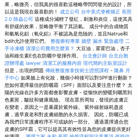
果，略微亮，但我真的很喜歡這種略帶閃閃發光的設計，所
以這是我現在最喜歡的！
成立公司
台中美式脊椎矯正
長照
2.0
除蟲公司
這種成分減輕了發紅，刺激和炎症，這使其具
有舒緩的效果，並略微平衡了其語氣。 成分中的合成物質
和氫氧化鋁（氧化鋁）不被認為是危險的，並且Natrue和
bdih允許使用它們。
整復療程專業
牆壁 漏水 緊急處理
二
手冷凍櫃
清潔公司費用怎麼算？
大豆油，霍霍巴油，杏子
油和維生素E也在防曬中發揮作用。
台北會計師
台北台胞
證辦理處
lawyer
清潔工的服務內容
現代簡約主臥室設計
但是，出現的問題
傳統整復推拿技術士證照課程
-
隆鼻
月
子中心
如果臉上有化妝，幾個小時後可以對SPF進行翻新？
您如何選擇最佳的防曬霜（SPF）面部以及要注意什麼？ 太
陽的光線在許多方面都會影響皮膚 - 從愉快的變暖到曬黑到
色素斑，皺紋和健康風險。 現在眾所周知，發現的皮膚正
在變老，原因之一是暴露於紫外線。 紫外線射線耗盡皮
膚，過早衰老和對皮膚細胞的永久損害。 因此，防曬已成
為我們日常護膚程序不可或缺的一部分。 通過選擇適合您
皮膚的SPF霜，它可以提高其有效性並為您的皮膚提供更好
的護理。
護理之家 永和
長照
撿骨流程與注意事項
值得信