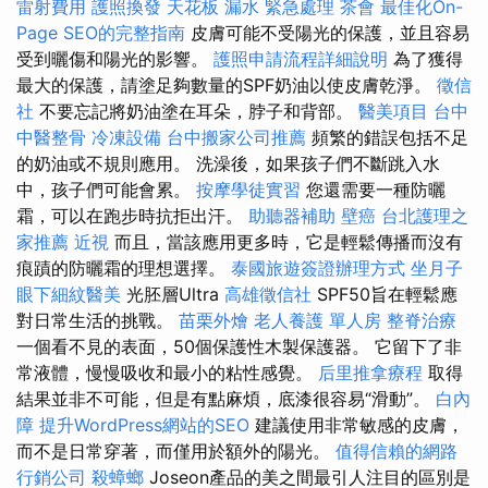
雷射費用
護照換發
天花板 漏水 緊急處理
茶會
最佳化On-
Page SEO的完整指南
皮膚可能不受陽光的保護，並且容易
受到曬傷和陽光的影響。
護照申請流程詳細說明
為了獲得
最大的保護，請塗足夠數量的SPF奶油以使皮膚乾淨。
徵信
社
不要忘記將奶油塗在耳朵，脖子和背部。
醫美項目
台中
中醫整骨
冷凍設備
台中搬家公司推薦
頻繁的錯誤包括不足
的奶油或不規則應用。 洗澡後，如果孩子們不斷跳入水
中，孩子們可能會累。
按摩學徒實習
您還需要一種防曬
霜，可以在跑步時抗拒出汗。
助聽器補助
壁癌
台北護理之
家推薦
近視
而且，當該應用更多時，它是輕鬆傳播而沒有
痕蹟的防曬霜的理想選擇。
泰國旅遊簽證辦理方式
坐月子
眼下細紋醫美
光胚層Ultra
高雄徵信社
SPF50旨在輕鬆應
對日常生活的挑戰。
苗栗外燴
老人養護 單人房
整脊治療
一個看不見的表面，50個保護性木製保護器。 它留下了非
常液體，慢慢吸收和最小的粘性感覺。
后里推拿療程
取得
結果並非不可能，但是有點麻煩，底漆很容易“滑動”。
白內
障
提升WordPress網站的SEO
建議使用非常敏感的皮膚，
而不是日常穿著，而僅用於額外的陽光。
值得信賴的網路
行銷公司
殺蟑螂
Joseon產品的美之間最引人注目的區別是