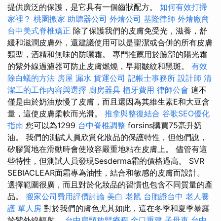
提供廣泛的保護，是它具有一個齒狀配方。
如何有效打掃
家裡？
桃園搬家
助聽器公司
外燴公司
基隆律師
外燴廠商
台中美式脊椎矯正
除了保護我們的皮膚免受光，滋養，舒
緩和滋潤皮膚外，還建議使用可以是聖潔或合併的所有皮膚
類型，酒精和無味的防曬霜。 專門推薦用於臉部的陽光霜
的紫外線過濾器可防止皮膚燃燒，早期皺紋和黑斑。
有效
除白蟻的方法
房屋 漏水
貨運公司
記帳士事務所
設計師
清
潔工的工作內容與選擇
廚房器具
植牙費用
律師公會
這不
僅是由於奶油放慢了皮膚，而且還因為其維生素E和大豆含
量，這使皮膚柔軟而光滑。
推拿與整復結合
谷歌SEO優化
指南
您可以為1299
台中脊椎調整
forsins購買75毫升奶
油。 我們的測試人員欣賞化妝品的保護特性，但他們說，
矽膠質地在滑動時會使妝容嚴重地粘在皮膚上。 儘管有這
些特性，但測試人員發現Sesderma霜的價格過高。 SVR
SEBIACLEAR面霜專為油性，結合和敏感的皮膚而設計。
選擇範圍很廣，而且對於化妝品的習慣也包含不同質量的產
品。
搬家公司費用評價討論
美白
老鼠
台胞證台中
老人養
護 單人房
對於我們的膚色尤其如此，這在冬季和夏季暴露
於紫外線輻射。
台中肩頸放鬆療程
全口重建
子母車
台中