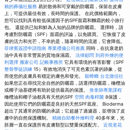
賴的葬儀社服務
易於散佈和可穿戴的防曬霜，保留在皮膚
上，可提供最佳有效，長時間的保護。 在此價格範圍內，
您可以找到具有較低保護因子的SPF面霜和麵霜的較小旅行
包。 還提供已知和鮮為人知的品牌的防曬霜。 選擇時，請
考慮對防曬霜（SPF）面霜的評論，以免購買。 它恢復了皮
膚的活力和光芒，不幸的是，隨著時間的流逝，它會降低。
菲律賓簽證申請指南
專業禮儀公司推薦
同時，在抗衰老奶
油中具有非常豐富的質地保濕霜。
法律顧問
到府外燴的便
利選擇
搬家公司
記帳事務所
它具有環境的有害影響（SPF
整骨學徒訓練
15）有效地消失了可見色素沉著的跡象，從
而使您的皮膚具有穩定的膚色和發光。
殺蟑螂
台北徵信社
如果您正在尋找完全自然的防曬霜，請選擇防曬霜，橄欖油
或椰子油基礎將有助於提供最高的保護。
推拿師專業課程
橄欖油和椰子油都具有天然的SPF
空間
肉毒桿菌
8保護，
因此使用它們的防曬霜是良好的天然SPF底座。 Bioderma
超出了其通常的防曬的承諾；它超越了過濾器，並增強了皮
膚中的自然保護機制。
精緻自助餐外燴料理
40多年來，光
胚層一直在保護所有皮膚類型以雙重保護配方。
近視老花