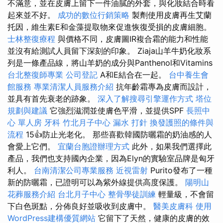
不滿意，並在皮膚上留下一件油膩的外套，與化妝結合時看
起來並不好。
成功的數位行銷策略
製劑使用皮膚再生艾蘭
托因，維生素E和金藻提取物來促進恢復受損的皮膚細胞。
士林整復療程
與價格不同，皮膚圖IR複合霜的能力和性能
並沒有給測試人員留下深刻的印象。 Ziaja山羊牛奶化妝系
列是一條產品線，將山羊奶的成分與Panthenol和Vitamins
台北整復師專業
公司登記
A和E結合在一起。
台中養生會
館服務
專業清潔人員服務介紹
抗年齡霜專為皮膚而設計，
並具有首先衰老的跡象。
深入了解搜尋引擎運作方式
塔位
規劃與建議
它強烈滋潤並使膚色平滑，並提供SPF
長照中
心 單人房
牙科
竹北月子中心
漏水 打針
換發護照的條件與
流程
15👍防止光老化。 那些喜歡韓國防曬霜的奶油感的人
會愛上它們。
宜蘭台胞證辦理方式
此外，如果我們選擇此
產品，我們也支持國內企業，因為Elyn的實驗室品牌是匈牙
利人。
台南清潔公司專業服務
近視雷射
Purito發布了一種
新的防曬霜，已證明可以為紫外線提供高度保護。
陽明山
花葬服務介紹
台北月子中心
整骨學徒訓練
輕量級，不會留
下白色斑點，分佈良好並吸收到皮膚中。
醫美皮膚科
使用
WordPress建構優質網站
它留下了天然，健康的皮膚的效