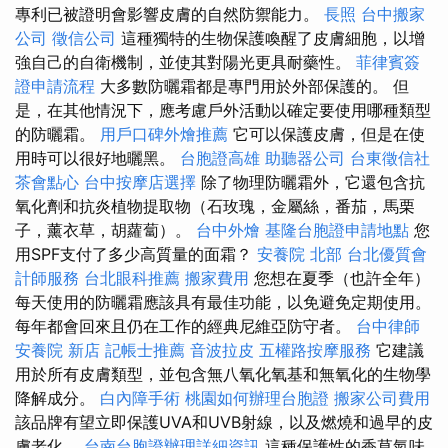
專利已被證明會影響皮膚的自然防禦能力。
長照
台中搬家
公司
徵信公司
這種獨特的生物保護喚醒了皮膚細胞，以增
強自己的自衛機制，並使其對陽光更具耐藥性。
菲律賓簽
證申請流程
大多數防曬霜都是專門用於外部保護的。 但
是，在其他情況下，應考慮戶外活動以確定要使用哪種類型
的防曬霜。
用戶口碑外燴推薦
它可以保護皮膚，但是在使
用時可以很好地曬黑。
台胞證高雄
助聽器公司
台東徵信社
茶會點心
台中按摩店選擇
除了物理防曬霜外，它還包含抗
氧化劑和抗炎植物提取物（石玫瑰，金屬絲，番茄，馬栗
子，薰衣草，胡蘿蔔）。
台中外燴
基隆台胞證申請地點
您
用SPF支付了多少高質量的面霜？
安養院 北部
台北優質會
計師服務
台北眼科推薦
搬家費用
您想在夏季（也許全年）
每天使用的防曬霜應該具有最佳功能，以免避免定期使用。
每年都會回來且仍在工作的經典尼維亞防守者。
台中律師
安養院 新店
記帳士推薦
音波拉皮
五權路按摩服務
它建議
用於所有皮膚類型，並包含無八氧化氧基和無氧化的生物學
降解成分。
白內障手術
桃園如何辦理台胞證
搬家公司費用
該品牌有望立即保護UVA和UVB射線，以及燃燒和過早的皮
膚老化。
台南台胞證辦理詳細資訊
這種保護性的香草氣味