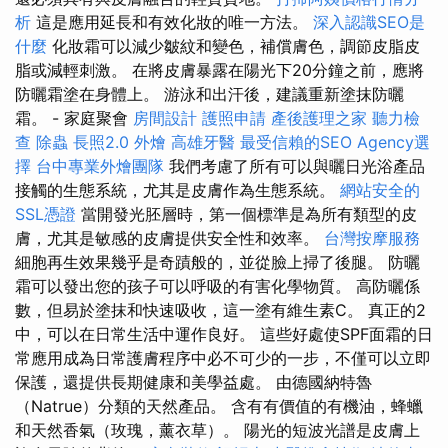
析
這是應用延長和有效化妝的唯一方法。
深入認識SEO是
什麼
化妝霜可以減少皺紋和變色，補償膚色，調節皮脂皮
脂或減輕刺激。 在將皮膚暴露在陽光下20分鐘之前，應將
防曬霜塗在身體上。 游泳和出汗後，建議重新塗抹防曬
霜。 - 家庭聚會
房間設計
護照申請
產後護理之家
聽力檢
查
除蟲
長照2.0
外燴
高雄牙醫
最受信賴的SEO Agency選
擇
台中專業外燴團隊
我們考慮了所有可以與曬日光浴產品
接觸的生態系統，尤其是皮膚作為生態系統。
網站安全的
SSL憑證
當開發光胚層時，第一個標準是為所有類型的皮
膚，尤其是敏感的皮膚提供安全性和效率。
台灣按摩服務
細胞再生效果幾乎是奇蹟般的，並從臉上掃了後腿。 防曬
霜可以發出您的孩子可以呼吸的有害化學物質。 高防曬係
數，但易於塗抹和快速吸收，這一塗有維生素C。 真正的2
中，可以在日常生活中運作良好。 這些好處使SPF面霜的日
常應用成為日常護膚程序中必不可少的一步，不僅可以立即
保護，還提供長期健康和美學益處。 由德國納特魯
（Natrue）分類的天然產品。 含有有價值的有機油，蜂蠟
和天然香氣（玫瑰，薰衣草）。 陽光的短波光譜是皮膚上