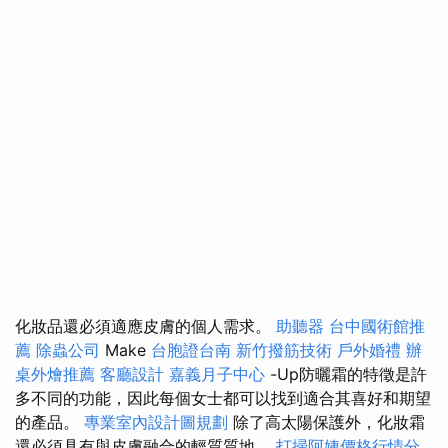
化妝品還必須適應皮膚的個人需求。
助聽器
台中國術館推
薦
除蟲公司
Make
台胞證台南
新竹撥筋技術
戶外婚禮
辦
桌外燴推薦
客廳設計
嘉義月子中心
-Up防曬霜的特徵是許
多不同的功能，因此每個女士都可以找到適合其喜好和期望
的產品。
專業室內設計圖規劃
除了高太陽保護外，化妝霜
還必須具有與皮膚融合的輕質質地。
打掃阿姨價格行情分