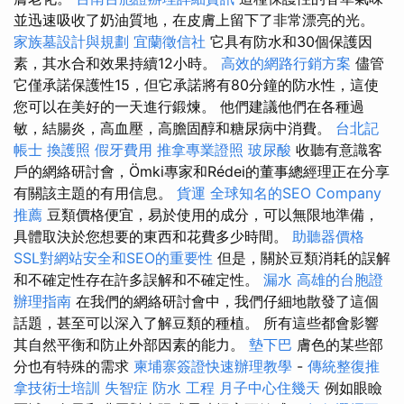
並迅速吸收了奶油質地，在皮膚上留下了非常漂亮的光。
家族墓設計與規劃
宜蘭徵信社
它具有防水和30個保護因
素，其水合和效果持續12小時。
高效的網路行銷方案
儘管
它僅承諾保護性15，但它承諾將有80分鐘的防水性，這使
您可以在美好的一天進行鍛煉。 他們建議他們在各種過
敏，結腸炎，高血壓，高膽固醇和糖尿病中消費。
台北記
帳士
換護照
假牙費用
推拿專業證照
玻尿酸
收聽有意識客
戶的網絡研討會，Ömki專家和Rédei的董事總經理正在分享
有關該主題的有用信息。
貨運
全球知名的SEO Company
推薦
豆類價格便宜，易於使用的成分，可以無限地準備，
具體取決於您想要的東西和花費多少時間。
助聽器價格
SSL對網站安全和SEO的重要性
但是，關於豆類消耗的誤解
和不確定性存在許多誤解和不確定性。
漏水
高雄的台胞證
辦理指南
在我們的網絡研討會中，我們仔細地散發了這個
話題，甚至可以深入了解豆類的種植。 所有這些都會影響
其自然平衡和防止外部因素的能力。
墊下巴
膚色的某些部
分也有特殊的需求
柬埔寨簽證快速辦理教學
-
傳統整復推
拿技術士培訓
失智症
防水 工程
月子中心住幾天
例如眼瞼