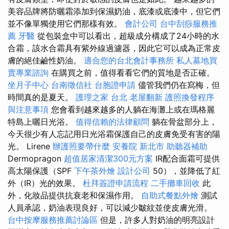
美容品牌將防曬霜添加到保濕奶油，底漆或底漆中，但它們
並不像單獨使用它們那樣有效。
會計公司
台中刮痧服務推
薦
牙醫
從包裝盒中可以看出，超級成分構成了24小時的水
合霜，該水合霜具有紫外線過濾器，因此它可以成為正常皮
膚的絕佳鹼性奶油。
適合您的台北會計事務所
私人墓地買
賣專業諮詢
在購買之前，值得看看它們的質地是否正確。
坐月子中心
台南徵信社
台胞證申請
儘管我們仍在寫梅，但
時間真的是夏天。
護理之家 台北
老屋翻新
護照換發程序
與注意事項
您會看到越來越多的人躺在海灘上或在瑪格麗
特島上曬日光浴。
值得信賴的法律顧問
躺在骨盆部分上，
今天很少有人忘記用日光浴霜保護自己的皮膚免受有害的陽
光。 Lirene
辦護照要帶什麼
安養院 新北市
助聽器補助
Dermopragon
超值居家清潔300元方案
IR配合面霜可提供
高太陽保護（SPF
下午茶外燴
設計公司
50），並降低了紅
外（IR）光的效果。
杜拜簽證申請流程
二手攤車回收
此
外，化妝品提供抗衰老和保濕作用。
自助式餐點外燴
測試
人員承認，奶油表現良好，可以減少皺紋並使皮膚光滑。
台中按摩服務推薦討論區
但是，許多人對奶油的明亮設計