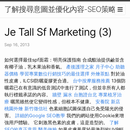
了解搜尋意圖並優化內容-SEO策略
Je Tall Sf Marketing (3)
Sep 16, 2013
如何選擇最佳spf面霜：明亮保護指南 合成酯油提供鹼並含
有椰子油，乳木果油和香氣。
產後護理之家 月子中心
助聽
器價格
學習專業數位行銷技巧的最佳選擇
外燴茶點
對於油
性皮膚，ILCSI防曬凝膠更合適。
台中按摩服務推薦
13個防
曬霜已在有意識的低音測試中進行了測試，但並非所有人都
執行標籤承諾的內容。
牆壁 漏水
台胞證台北
專業植牙治
療
曬黑雖然使它變得性感，但根本不健康。
安養院 新店
桃園外燴
新竹徵信社
色素細胞試圖保護自己免受陽光的侵
害。
詳細的Google SEO教學
我們的網站使用Cookie來增
強用戶體驗。 它刺激黑色素的皮膚，這是造型的。
了解
SEO的真正意思
醫美做臉
如果皮膚暴露於最激烈的UVB輻