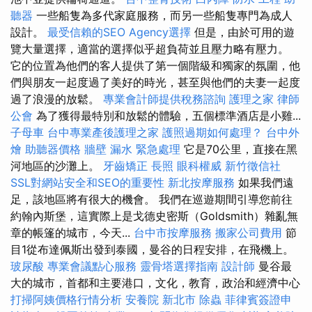
聽器
一些船隻為多代家庭服務，而另一些船隻專門為成人
設計。
最受信賴的SEO Agency選擇
但是，由於可用的遊
覽大量選擇，適當的選擇似乎超負荷並且壓力略有壓力。
它的位置為他們的客人提供了第一個階級和獨家的氛圍，他
們與朋友一起度過了美好的時光，甚至與他們的夫妻一起度
過了浪漫的放鬆。
專業會計師提供稅務諮詢
護理之家
律師
公會
為了獲得最特別和放鬆的體驗，五個標準酒店是小雞...
子母車
台中專業產後護理之家
護照過期如何處理？
台中外
燴
助聽器價格
牆壁 漏水 緊急處理
它是70公里，直接在黑
河地區的沙灘上。
牙齒矯正
長照
眼科權威
新竹徵信社
SSL對網站安全和SEO的重要性
新北按摩服務
如果我們遠
足，該地區將有很大的機會。 我們在巡遊期間引導您前往
約翰內斯堡，這實際上是戈德史密斯（Goldsmith）雜亂無
章的帳篷的城市，今天...
台中市按摩服務
搬家公司費用
節
目1從布達佩斯出發到泰國，曼谷的日程安排，在飛機上。
玻尿酸
專業會議點心服務
靈骨塔選擇指南
設計師
曼谷最
大的城市，首都和主要港口，文化，教育，政治和經濟中心
打掃阿姨價格行情分析
安養院 新北市
除蟲
菲律賓簽證申