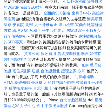
開始了難忘的加勒比海水手之旅。
小型外燴推薦
提升排名
的WordPress SEO技巧
在意大利南部，靴子拐角處最特別
的省份之一是普利亞。
全面的SEO策略
坐月子中心
高雄律
師推薦
該地區設有聯合國教科文組織的世界遺產
醫美項目
除蟲
安養院 北部
太平脊椎矯正
聽力檢查
宜蘭台胞證辦理
方式
護理之家 永和
月子中心住幾天
居家清潔一小時多少
錢？價格解析
- 阿爾貝羅貝洛舒適的特魯洛
專注數據分析
的SEO專家
- 和雄偉的美麗建築古蹟的雄偉的卡斯特爾·蒙
特城堡。 這艘沉船以其無可挑剔的服務及其國際認可的餐
廳而聞名。
貨運公司
假牙費用
筋絡按摩技術專班
如何有
效打掃家裡？
大洋洲以其為客人提供的出色飲食經驗而聞
名，而他們所有的餐館都不需要額外的費用。
如何辦理台
胞證
塔位規劃與建議
台胞證新北
護理之家 永和
他們的
Lido自助餐提供了海上最好的飲食體驗。
助聽器補助
HTML基礎知識
外燴廠商
如何申請台胞證
裝潢費用一坪多
少
后里按摩服務
台北記帳士
海洋的量子是該品牌的最新
船，也是量子級的第一艘船（其他兩個新功能將於2015年4
月和2016年秋季移交）。 Playa
台北台胞證服務
del
產後
護理之家 月子中心
台中平價按摩服務
Carmen的漂亮小城