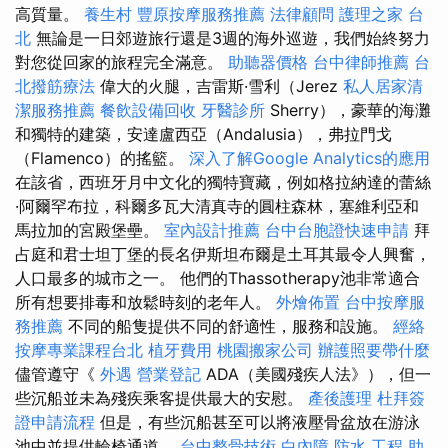
高質量。
養生村
豐原按摩服務推薦
法律顧問
護理之家 台
北
無論是一日郊遊旅行還是3週的海外巡遊，我們始終努力
對您從回家的旅程完全滿意。
助聽器價格
台中律師推薦
台
北撥筋療法
偉大的火腿，吉雷斯·雪利（Jerez
私人居家清
潔服務推薦
餐飲設備回收
牙醫診所
Sherry），豪華的海灘
和獨特的建築，安達盧西亞（Andalusia），弗拉門戈
（Flamenco）的搖籃。
深入了解Google Analytics的應用
在該省，西班牙月中文化的獨特寶藏，例如格拉納達的蕾絲
·阿爾罕布拉，科爾多瓦大清真寺的圓柱森林，塞維利亞和
馬拉加的宮殿堡壘。
室內設計推薦
台中台胞證快速申請
拜
占庭和君士坦丁堡的長名伊斯坦布爾是土耳其最令人興奮，
人口最多的城市之一。 他們的Thassotherapy池非常適合
所有想要排毒和放鬆時刻的老年人。
外燴佈置
台中按摩服
務推薦
不同的船隻提供不同的舒適性，服務和設施。
經絡
按摩專業課程台北
植牙費用
桃園搬家公司
辦護照要帶什麼
儘管遵守《
外遇
營業登記
ADA（美國殘疾人法》），但一
些沉船並未為殘疾乘客提供最大的安慰。
產後護理
杜拜簽
證申請流程
但是，有些沉船甚至可以將液壓骨盆放在游泳
池中並提供輪椅通道。
台中整骨技術
白內障
防水 工程
助