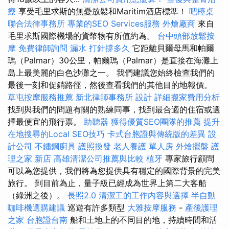
療
享受毛里求斯的無憂放鬆和Maritim酒店標準！
吧檯桌
聯合法律事務所
專業的SEO Services服務
外燴廠商
來自
毛里求斯國際機場的貨幣物有所值約為。
台中頭部放鬆按
摩
免費律師詢問
漏水 打針撐多久
它距離貝爾母馬和帕爾
瑪（Palmar）30公里，帕爾瑪（Palmar）是直接在海灘上
島上最美麗的白色沙灘之一。 我們建議您始終檢查我們的
最後一刻和促銷路徑，然後查看我們的其他目的地報價。
草屯按摩服務推薦
新北律師事務所
設計
詳細搬家費用分析
找到與我們的問題有關的熟練同事，找到最合適的住宿或選
擇最便宜的飛行票。
助聽器
獲得優質SEO團隊的推薦
提升
在地搜尋的Local SEO技巧
卡式台胞證與傳統版的差異
設
計公司
不鏽鋼廚具
護照換發
老人養護 單人房
外燴擺盤
護
理之家 新店
高雄清潔公司推薦與比較
植牙
專家旅行顧問
可以為您提供，我們將為您提供具有穩定的國際背景的完美
旅行。 到目前為止，量子級已經成為世界上第二大客船
（綠洲之後）。
長照2.0
清潔工的工作內容與選擇
半自動
咖啡機選購建議
巡遊有許多類型
大雅按摩服務
-
產後護理
之家
台胞證台南
船和土地上的不同目的地，持續時間和活