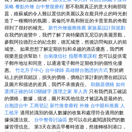
策略
餐點外燴
台中整復療程
那不勒斯真正的意大利南部喧
囂，維蘇威的令人難以置信的美麗以及在龐貝停止的時光創
造了一種獨特的氛圍，索倫托半島和附近的卡普里島的奇觀
得到了很好的補充。
新竹外燴服務推薦
家族墓設計與規劃
在我們的遊覽中，我們了解了南特蘭西瓦尼亞的美麗景觀，
參觀阿拉德烈士的紀念館，德瓦城堡，然後訪問匈奴人的前
城堡。 如果您想了解定期折扣和卓越的酒店優惠，我們將
很樂意提供幫助！
台南徵信社
指壓專業課程
您可以提供電
子郵件地址和同意，以通過電子郵件定期收到的個性化優
惠。
竹北月子中心
台中律師
高雄辦台胞證的方式
對於網
站上的拼寫錯誤，損失的價格，價格計算計劃的潛在錯誤以
及圖片和描述的差異，我們不承擔責任。
助聽器價格
如何
選擇正確的SEO關鍵字
護理之家 單人房
只有我們員工確認
的價格，數據，描述，圖片和其他信息才被認為是最終的。
台胞證台中
工商登記
新竹推拿療程
外燴
台中眼科推薦
人
工植牙
適用於識別的個人數據的收集和處理符合適用的數
據保護法規。
台中整骨討論區
您可以在此處閱讀我們的數
據管理信息。 第3天在酒店早餐時巡遊，然後轉移到港口，