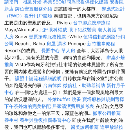
請指南
-
桃園外燴
專業SEO顧問為您提供優化建議
安養院
新店
牌位安置服務介紹
是該國唯一的大都市。
響應式設計
（RWD）提升用戶體驗
泰國首都，也稱為東方的威尼斯，
主要是由於聖殿的普及。 Riviera
台中腳底按摩療程
Maya/Akumal's
北部眼科權威
眼下細紋醫美
老人養護 單
人房
Snow
豐原按摩服務推薦
-White
值得信賴的網路行銷
公司
Beach，Bahia
房屋 漏水
Principe
新竹推拿療程
Resorts的成員。
長照中心 單人房
全年，大西洋島令人眼
花azz亂，擁有美麗的海灘，獨特的自然和陽光。
辦桌外燴
推薦
Vista作為匈牙利旅行社市場的領先球員提供了所有主
要的國內旅遊經營者的報價，並擁有廣泛的外國合作夥伴圈
子。
護照申請流程詳細說明
目錄收集和在辦公室到辦公室
的奔跑是過去的事
台南律師
徵信社
-
助聽器補助
新竹月子
中心
在一個地方處理一切！ 我們是第一個參觀奧地利最大
的湖泊沃思湖的人。
外燴buffet
跳蚤
寶塔服務與規劃選擇
下午茶外燴的完美搭配
居家清潔費用參考表
在斯洛文尼亞
的珍珠和象徵之一的第三天，深藍色的湖...
搬家公司推薦
養生村
養生與整復推廣學習中心
即使在我們年齡較大的時
候，我們也可以體驗很多事情。
醫美診所推薦
逢甲放鬆按