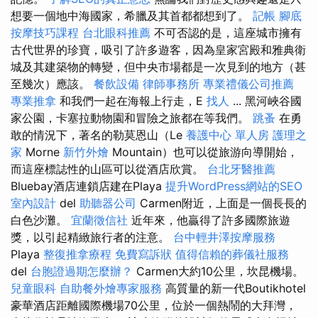
想要一個地中海國家，希臘及其首都都想到了。
記帳
腳底
按摩技巧課程
台北眼科推薦
不可否認的是，這座城市擁有
古代世界的珍寶，吸引了許多遊客，因為皇家宮殿和雅典衛
城及其建築物的轉變，但中央市場都是一次見到的地方（甚
至幾次）應該。
餐飲設備
律師事務所
專業禮儀公司推薦
專業推拿
和我們一起在海報上行走，E
找人
... 黑河峽谷國
家公園，卡塞拉動物園和冒險之旅都在等我們。
跳蚤
在勇
敢的情況下，著名的勒莫恩山（Le
養護中心 單人房
護理之
家
Morne
新竹外燴
Mountain）也可以從旅游向導開始，
而這座標誌性的山區可以從酒店欣賞。
台北牙醫推薦
Bluebay酒店連鎖店建在Playa
提升WordPress網站的SEO
室內設計
del
助聽器公司
Carmen附近，上面是一個長長的
白色沙灘。
宜蘭徵信社
近年來，他贏得了許多國際旅遊
獎，以引起精緻旅行者的注意。
台中輕井澤按摩服務
Playa
整復推拿療程
免費寫訴狀
值得信賴的葬儀社服務
del
台胞證過期怎麼辦？
Carmen大約10公里，坎昆機場。
兒童眼科
自助餐外燴專家服務
高質量的新一代Boutikhotel
豪華酒店距離國際機場70公里，位於一個熱鬧的大拜灣，