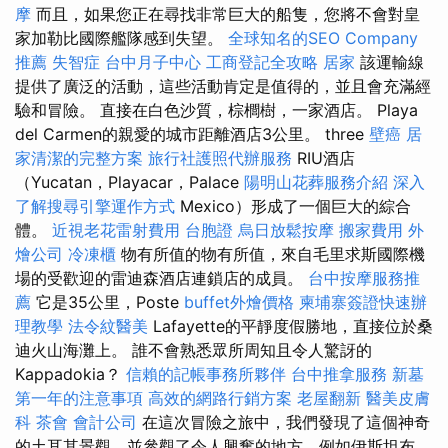
摩
而且，如果您正在尋找非常巨大的船隻，您將不會對皇
家加勒比國際艦隊感到失望。
全球知名的SEO Company
推薦
失智症
台中月子中心
工商登記全攻略
居家
該運輸線
提供了廣泛的活動，這些活動肯定是值得的，並且會充滿經
驗和冒險。 直接在白色沙質，棕櫚樹，一家酒店。 Playa
del Carmen的親愛的城市距離酒店3公里。 three
壁癌
居
家清潔的完整方案
旅行社護照代辦服務
RIU酒店
（Yucatan，Playacar，Palace
陽明山花葬服務介紹
深入
了解搜尋引擎運作方式
Mexico）形成了一個巨大的綜合
體。
近視老花雷射費用
台胞證
烏日放鬆按摩
搬家費用
外
燴公司
冷凍櫃
物有所值的物有所值，來自毛里求斯國際機
場的受歡迎的雷迪森酒店連鎖店的成員。
台中按摩服務推
薦
它是35公里，Poste
buffet外燴價格
柬埔寨簽證快速辦
理教學
法令紋醫美
Lafayette的平靜度假勝地，直接位於桑
迪火山海灘上。 誰不會熟悉眾所周知且令人驚訝的
Kappadokia？
信賴的記帳事務所夥伴
台中推拿服務
新墓
第一年的注意事項
高效的網路行銷方案
老屋翻新
醫美皮膚
科
茶會
會計公司
在這次冒險之旅中，我們發現了這個神奇
的土耳其景觀，並參觀了令人興奮的地方，例如伊斯坦布