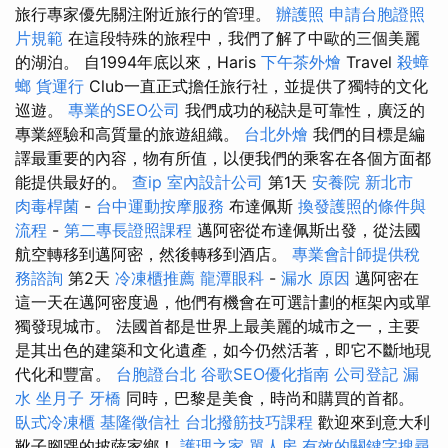
旅行專家優先關注附近旅行的管理。
辦護照
申請台胞證照
片規範
在這段特殊的旅程中，我們了解了中歐的三個美麗
的湖泊。 自1994年底以來，Haris
下午茶外燴
Travel
殺蟑
螂
貨運行
Club一直正式擔任旅行社，並提供了獨特的文化
巡遊。
專業的SEO公司
我們成功的秘訣是可靠性，廣泛的
專業經驗和高質量的旅遊組織。
台北外燴
我們的目標是編
譯最重要的內容，物有所值，以便我們的乘客在各個方面都
能提供最好的。
查ip
室內設計公司
第1天
安養院 新北市
肉毒桿菌
-
台中運動按摩服務
布達佩斯
換發護照的條件與
流程
-
第二專長證照課程
邁阿密從布達佩斯出發，從法國
航空轉移到邁阿密，然後轉移到酒店。
專業會計師提供稅
務諮詢
第2天
冷凍櫃推薦
龍潭眼科
-
漏水 原因
邁阿密在
這一天在邁阿密度過，他們有機會在可選計劃的框架內或單
獨發現城市。 法國首都是世界上最美麗的城市之一，主要
是其出色的建築和文化遺產，如今仍然活著，即它不斷地現
代化和豐富。
台胞證台北
谷歌SEO優化指南
公司登記
漏
水
坐月子
牙橋
同時，巴黎是美食，時尚和購買的首都。
臥式冷凍櫃
基隆徵信社
台北撥筋技巧課程
歡迎來到意大利
靴子腳踝的披薩家鄉！
護理之家 單人房
有效的關鍵字搜尋