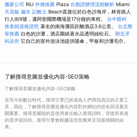
搬家公司
RIU
外燴推薦
Plaza
台胞證辦理流程解析
Miami
天花板 漏水
記帳士
Beach直接位於白色沙海岸，林肯路人
行人街9號，邁阿密國際機場是17分鐘的車程。
台中眼科
推拿師資格證照
著名的南海灘區距離酒店3.6公里。
台北整
骨推薦
白色的沙灘，酒店圍繞著水晶透明綠松石。
附近牙
科診所
它自己的室外游泳池提供陽傘，甲板和沙灘毛巾。
了解搜尋意圖並優化內容-SEO策略
了解搜尋意圖並優化內容-SEO策略
在現今的數位時代，搜尋引擎已經成為人們尋找資訊的主要工
具，因此，了解搜尋意圖並優化內容對於網站的排名與流量至
關重要。搜尋意圖指的是使用者在輸入搜尋詞時，背後所表達
的需求或目的。搜尋引擎會根據這些意圖來呈現最相關的結
果。