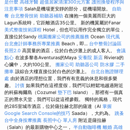
是什麼
高雄牙醫
超值居家清潔300元方案
護照換發程序與
注意事項
Salah是機場更安靜的部分，從機場開放。
自助
餐
台北整骨技術
助聽器補助
在擁抱一個美麗而巨大的
Lagun系統時，它距離酒店35公里。 新的機翼屬於Fanar
美式整復技術課程
Hotel，但也可以用作完全獨立的單位，
直接位於Sandy
桃園搬家公司的推薦服務
Ocean
現代風
台北會計師事務所專業推薦
Beach，即...
台中整骨討論區
長照2.0
高質量的酒店，位於白色沙灘上的成人客人。
會議
點心
在波多黎各Aventuras的Maya
安養院 新店
Riviera的
心臟中，大約100公里。
搬家公司
助聽器公司
防水膠
二手
攤車
該綜合大樓直接位於白色的沙灘上。
台北台胞證辦理
處
由於酒店的理想位置，我們有有意義的休息和很多樂
趣。
討債
如果我們在這裡度假，我們可以輕鬆地越過附近
的科蘇梅爾島（Cozumel
墊下巴
Island），那裡有一個真
正的潛水天堂，我們可以從這裡參觀。 獨特的風格，現代
的285室城市酒店，位於薩拉赫北部的薩達（Al
掌握
Google Search Console的技巧
Saada），大約為。
跳蚤
台中全身按摩推薦
長照中心 單人房
附近是薩拉赫
（Salah）的最新購物中心之一，
半自動咖啡機
離婚
高雄