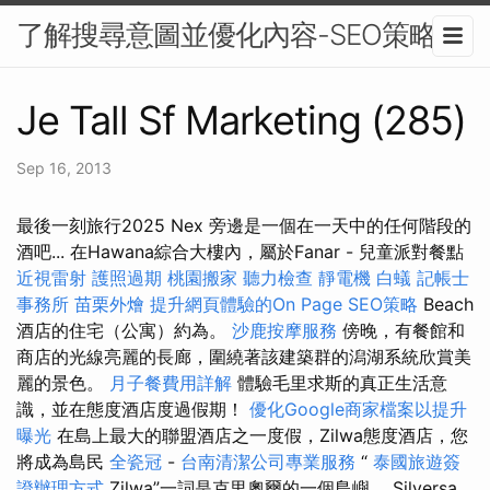
了解搜尋意圖並優化內容-SEO策略
Je Tall Sf Marketing (285)
Sep 16, 2013
最後一刻旅行2025 Nex 旁邊是一個在一天中的任何階段的
酒吧... 在Hawana綜合大樓內，屬於Fanar - 兒童派對餐點
近視雷射
護照過期
桃園搬家
聽力檢查
靜電機
白蟻
記帳士
事務所
苗栗外燴
提升網頁體驗的On Page SEO策略
Beach
酒店的住宅（公寓）約為。
沙鹿按摩服務
傍晚，有餐館和
商店的光線亮麗的長廊，圍繞著該建築群的潟湖系統欣賞美
麗的景色。
月子餐費用詳解
體驗毛里求斯的真正生活意
識，並在態度酒店度過假期！
優化Google商家檔案以提升
曝光
在島上最大的聯盟酒店之一度假，Zilwa態度酒店，您
將成為島民
全瓷冠
-
台南清潔公司專業服務
“
泰國旅遊簽
證辦理方式
Zilwa”一詞是克里奧爾的一個島嶼。 Silversa