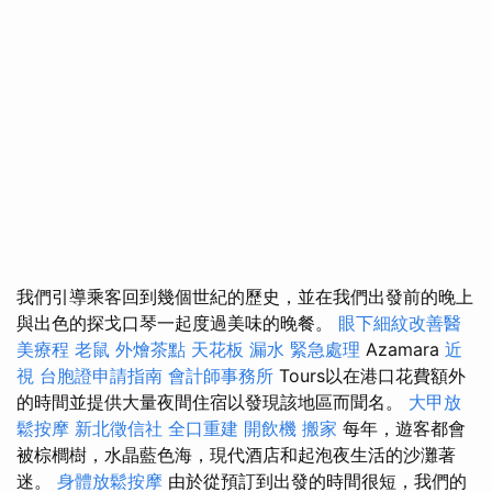
我們引導乘客回到幾個世紀的歷史，並在我們出發前的晚上
與出色的探戈口琴一起度過美味的晚餐。
眼下細紋改善醫
美療程
老鼠
外燴茶點
天花板 漏水 緊急處理
Azamara
近
視
台胞證申請指南
會計師事務所
Tours以在港口花費額外
的時間並提供大量夜間住宿以發現該地區而聞名。
大甲放
鬆按摩
新北徵信社
全口重建
開飲機
搬家
每年，遊客都會
被棕櫚樹，水晶藍色海，現代酒店和起泡夜生活的沙灘著
迷。
身體放鬆按摩
由於從預訂到出發的時間很短，我們的