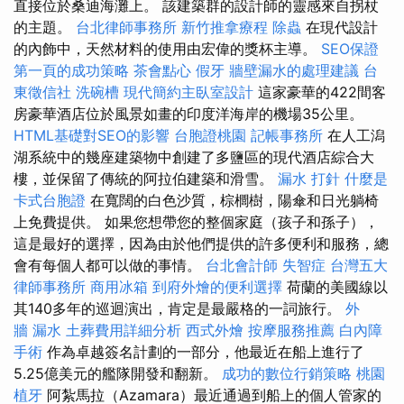
直接位於桑迪海灘上。 該建築群的設計師的靈感來自拐杖
的主題。
台北律師事務所
新竹推拿療程
除蟲
在現代設計
的內飾中，天然材料的使用由宏偉的獎杯主導。
SEO保證
第一頁的成功策略
茶會點心
假牙
牆壁漏水的處理建議
台
東徵信社
洗碗槽
現代簡約主臥室設計
這家豪華的422間客
房豪華酒店位於風景如畫的印度洋海岸的機場35公里。
HTML基礎對SEO的影響
台胞證桃園
記帳事務所
在人工潟
湖系統中的幾座建築物中創建了多鹽區的現代酒店綜合大
樓，並保留了傳統的阿拉伯建築和滑雪。
漏水 打針
什麼是
卡式台胞證
在寬闊的白色沙質，棕櫚樹，陽傘和日光躺椅
上免費提供。 如果您想帶您的整個家庭（孩子和孫子），
這是最好的選擇，因為由於他們提供的許多便利和服務，總
會有每個人都可以做的事情。
台北會計師
失智症
台灣五大
律師事務所
商用冰箱
到府外燴的便利選擇
荷蘭的美國線以
其140多年的巡迴演出，肯定是最嚴格的一詞旅行。
外
牆 漏水
土葬費用詳細分析
西式外燴
按摩服務推薦
白內障
手術
作為卓越簽名計劃的一部分，他最近在船上進行了
5.25億美元的艦隊開發和翻新。
成功的數位行銷策略
桃園
植牙
阿紮馬拉（Azamara）最近通過到船上的個人管家的