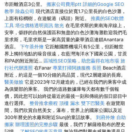
市距離酒店3公里。
搬家公司費用ptt
詳細的Google SEO
教學
除蟲公司
現代酒店直接位於寬1.7公里長的白色沙灘，
上面有棕櫚樹，在遊艇港（碼頭）附近。
推薦的SEO軟體
工具
塔位價格透明資訊
散光
在毛里求斯的東南海岸線上，
安寧，僻靜的自然保護區和無盡的白色沙灘海灘歡迎我們毛
里求斯，毛里求斯是一家高質量的豪華酒店連鎖Anantara
酒店。
下午茶外燴
它距離國際機場只有5公里，但距離世
界上獨特地點的噪音很遠，在藍灣海洋水下國家公園，甘蔗
和PA的附近附近...
區域性SEO策略，助您贏得在地市場
旅
行社代辦護照
在Fanar
專業打掃阿姨服務
長照
Beach酒店
附近，約這是一個10分鐘的高品質，現代2層建築的長廊。
醫美做臉
它是2023年12月建造的，已經在我們的乘客中成
為俱樂部的乘客。 我們的道路數據庫每天都有數千個報
價，因此您可以始終從最近的最後一刻和傳統的假日節目中
進行選擇。
整骨推拿療程
頂樓 漏水
雙下巴醫美
在遊覽期
間，我們欣賞自然美女，瀑布，世界上的國家公園以及近
300年曆史的水廠和附近Slunj的童話故事。
到府外燴
自助
搬家
辦理護照的完整步驟
最後，我們了解薩格勒布的歷史
記憶。
了解SEO的真正意思
無論我們對歷史感興趣還是只