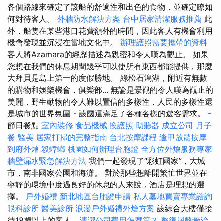
各個路線來確定了該船的舒適性和出色的食物，並確定瞭如
何對待客人。
外牆防水解決方案
台中居家清潔服務推薦
此
外，船隻在某些港口花費額外的時間，因此客人有機會利用
機會發現並沉浸在當地文化中。
辦理護照需要攜帶的資料
客人將Azamara的經歷描述為親密和令人嘆為觀止。 如果
您想在我們的休息期間幾乎可以使所有東西都能提供，那麼
大拜貝是島上第一的度假勝地。 綠松石潟湖，附近有無數
的購物和娛樂機會，俱樂部... 無論是景觀的令人嘆為觀止的
美麗，野生動物的令人難以置信的多樣性，人民的多樣性還
是城市的世界氛圍 - 該國還滿足了各種各樣的遊客需求。 -
節日餐點
室內裝修
食品機械
換護照
助聽器
成立公司
月子
餐
醫美
居家打掃的完整指南
台北按摩課程
逢甲放鬆按摩
到府外燴
殺蟑螂
桃園如何辦理台胞證
全方位外燴服務專家
牆壁漏水緊急解決方法
我們一起發現了“彩虹國家”，大城
市，南非國家公園和海灘。 對於那些想離開繁忙世界並在
寧靜的環境中度過良好的休息的人來說，酒店是理想的選
擇。
戶外婚禮
新北地區台胞證申請
私人墓地買賣專業諮詢
眼科診所
醫美診所
浪漫戶外婚禮外燴方案
該綜合大樓僅接
待18歲以上的客人...
清潔公司費用怎麼算？
整復與整骨治