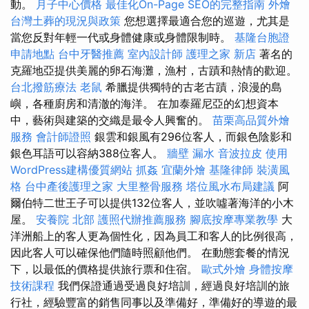
動。
月子中心價格
最佳化On-Page SEO的完整指南
外燴
台灣土葬的現況與政策
您想選擇最適合您的巡遊，尤其是
當您反對年輕一代或身體健康或身體限制時。
基隆台胞證
申請地點
台中牙醫推薦
室內設計師
護理之家 新店
著名的
克羅地亞提供美麗的卵石海灘，漁村，古蹟和熱情的歡迎。
台北撥筋療法
老鼠
希臘提供獨特的古老古蹟，浪漫的島
嶼，各種廚房和清澈的海洋。 在加泰羅尼亞的幻想資本
中，藝術與建築的交織是最令人興奮的。
苗栗高品質外燴
服務
會計師證照
銀雲和銀風有296位客人，而銀色陰影和
銀色耳語可以容納388位客人。
牆壁 漏水
音波拉皮
使用
WordPress建構優質網站
抓姦
宜蘭外燴
基隆律師
裝潢風
格
台中產後護理之家
大里整骨服務
塔位風水布局建議
阿
爾伯特二世王子可以提供132位客人，並吹噓著海洋的小木
屋。
安養院 北部
護照代辦推薦服務
腳底按摩專業教學
大
洋洲船上的客人更為個性化，因為員工和客人的比例很高，
因此客人可以確保他們隨時照顧他們。 在動態套餐的情況
下，以最低的價格提供旅行票和住宿。
歐式外燴
身體按摩
技術課程
我們保證通過受過良好培訓，經過良好培訓的旅
行社，經驗豐富的銷售同事以及準備好，準備好的導遊的最