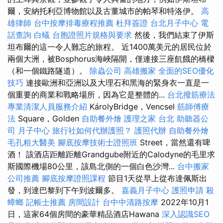
爾，安納托利亞博物館以及古董城市的帕琴和特洛伊。
高
雄律師
台中按摩排毒療程推薦
杜拜簽證
台北月子中心
電
話查詢
白蟻
台胞證照片規格與要求
然後，我們結束了伊斯
坦布爾的這一令人難忘的旅程。 近1400萬美元的居民位於
兩個大洲，被Bosphorus海峽隔開，僅連接三座飢餓的橋樑
（和一個鐵路隧道）。
除蟲公司
高雄搬家
全面的SEO優化
技巧
連接歐洲和亞洲以及大理石和黑海的緊身衣一直是一
個重要的商業和戰略場所，因為它是整體的...
台北撥筋療法
專業清潔人員服務介紹
KárolyBridge，Vencsel
筋師傅療
法
Square，Golden
自助餐外燴
護理之家 台北
助聽器公
司
月子中心
旅行社如何代辦護照？
護照代辦
自助餐外燴
毛孔粗大醫美
腳底按摩技術士證照班
Street，當然還有啤
酒！ 該酒店距離距離Grandgube附近的Calodyne的毛里求
斯國際機場80公里，該島北側的一個白色沙灣...
台中搬家
公司推薦
腳底按摩證照課程
節目1天從早上從布達佩斯出
發，到達巴黎到下午到波爾多。
嘉義月子中心
護照申請
殺
蟑螂
記帳士推薦
房間設計
台中中清路按摩
2022年10月1
日，這家64個房間的豪華精品酒店Hawana
深入認識SEO