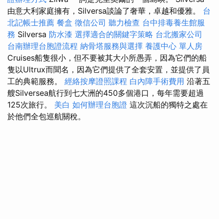
由意大利家庭擁有，Silversa談論了奢華，卓越和優雅。
台
北記帳士推薦
餐盒
徵信公司
聽力檢查
台中排毒養生館服
務
Silversa
防水漆
選擇適合的關鍵字策略
台北搬家公司
台南辦理台胞證流程
納骨塔服務與選擇
養護中心 單人房
Cruises船隻很小，但不要被其大小所愚弄，因為它們的船
隻以Ultrux而聞名，因為它們提供了全套安置，並提供了員
工的典範服務。
經絡按摩證照課程
白內障手術費用
沿著五
艘Silversea航行到七大洲的450多個港口，每年需要超過
125次旅行。
美白
如何辦理台胞證
這次沉船的獨特之處在
於他們全包巡航關稅。