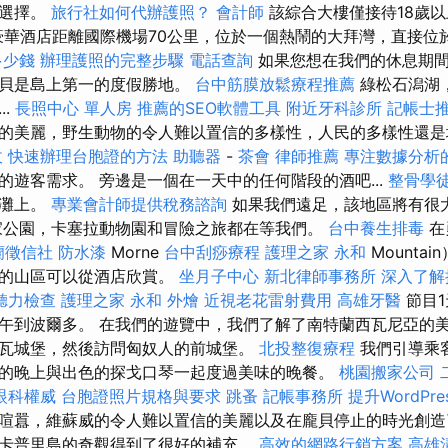
的選擇。
旅行社如何代辦護照？
會計師
該綜合大樓僅接待18歲以上
otel豪華酒店距離國際機場70公里，位於一個熱鬧的大拜灣，直接
多少錢
辦理護照的完整步驟
電話查詢
如果您想在我們的休息期間
拜貝是島上第一的度假勝地。
台中筋膜放鬆療程推薦
綠松石潟湖
..
長照中心 單人房
推薦的SEO軟體工具
附近牙科診所
記帳士
的美麗，野生動物的令人難以置信的多樣性，人民的多樣性還
收
快速辦理台胞證的方法
助聽器
-
茶會
律師推薦
專注數據分析的
的遊客需求。 旁邊是一個在一天中的任何階段的酒吧...
整骨學
沙灘上。
專業會計師提供稅務諮詢
如果我們遠足，該地區將有很
家公園，卡塞拉動物園和冒險之旅都在等我們。
台中養生排毒
在
蘭徵信社
防水漆
Morne
台中刮痧療程
護理之家 永和
Mounta
性的山區可以從酒店欣賞。
坐月子中心
新北律師事務所
深入了解
聽力檢查
護理之家 永和
外燴
近視老花雷射費用
高雄牙醫
節目1
午到波爾多。 在我們的遊覽中，我們了解了南特蘭西瓦尼亞的
瓦城堡，然後訪問匈奴人的前城堡。
北投整復療程
我們引導乘
的晚上與出色的探戈口琴一起度過美味的晚餐。
桃園搬家公司
眼科權威
台胞證照片規格與要求
跳蚤
記帳事務所
提升WordPr
喧囂，維蘇威的令人難以置信的美麗以及在龐貝停止的時光創造
卡普里島的奇觀得到了很好的補充。
高效的網路行銷方案
高雄