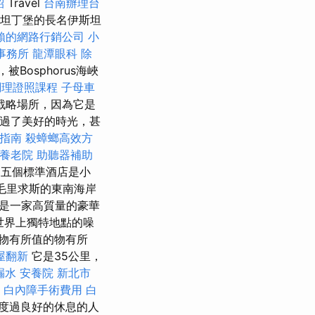
紹
Travel
台南辦理台
士坦丁堡的長名伊斯坦
賴的網路行銷公司
小
事務所
龍潭眼科
除
Bosphorus海峽
調理證照課程
子母車
戰略場所，因為它是
度過了美好的時光，甚
整指南
殺蟑螂高效方
養老院
助聽器補助
五個標準酒店是小
毛里求斯的東南海岸
是一家高質量的豪華
世界上獨特地點的噪
物有所值的物有所
屋翻新
它是35公里，
漏水
安養院 新北市
。
白內障手術費用
白
度過良好的休息的人