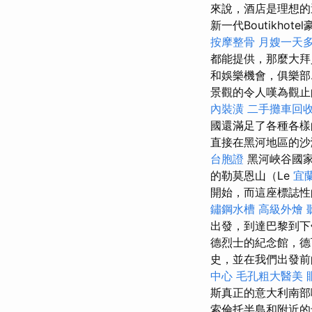
來說，酒店是理想
新一代Boutikh
按摩整骨
月嫂一天
都能提供，那麼大
和娛樂機會，俱樂部.
景觀的令人嘆為觀止
內裝潢
二手攤車回
國還滿足了各種各樣
直接在黑河地區的
台胞證
黑河峽谷國
的勒莫恩山（Le
宜
開始，而這座標誌
鏽鋼水槽
高級外燴
出發，到達巴黎到下
德烈士的紀念館，德
史，並在我們出發前
中心
毛孔粗大醫美
斯真正的意大利南部
索倫托半島和附近的