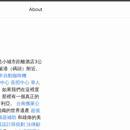
About
漂亮小城市距離酒店3公
遊艇港（碼頭）附近。
半自動咖啡機
中心
長照中心 單人
計
如果我們在這裡度
d），那裡有一個真正的
普利亞。
台南搬家公
組織的世界遺產
超值
聽器補助
和雄偉的美
墓設計與規劃
法律顧