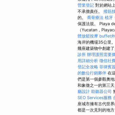
營業登記
對於網站上
不承擔責任。
撥筋
的。
喬骨療法
植牙
保護法規。 Playa 
（Yucatan，Playac
體放鬆按摩
buffe
海岸的機場35公里
幾座建築物中創建了
診所
辦理護照需要
用詳細分析
徵信社
登記全攻略
菲律賓
的數位行銷夥伴
在這
們是第一個參觀奧
和象徵之一的第三天，
廳設計
助聽器公司
SEO Services服務
座城市擁有古代世界
都是一次見到的地方