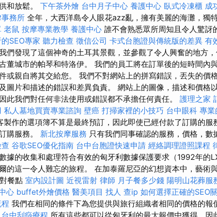
提供和放鬆。
下午茶外燴
台中月子中心
養護中心
臥式冷凍櫃
成
律事務所
全年，大西洋島令人眼花azz亂，擁有美麗的海灘，獨
單
老鼠
按摩專業教學
養護中心
誰不會熟悉眾所周知且令人驚訝的Ka
的SEO專家
聽力檢查
徵信公司
卡式台胞證與傳統版的差異
有
我們發現了這個神奇的土耳其景觀，並參觀了令人興奮的地方，
古董城市的帕琴和特洛伊。 我們的員工將在訂單後的短時間內
件或親自將其交給您。 我們不對網站上的拼寫錯誤，丟失的價
及圖片和描述的錯誤和差異負責。 網站上的圖像，描述和價格以
因此我們對任何非法使用或錯誤都不承擔任何責任。
護理之家
用
私人墓地買賣專業諮詢
壁癌
打掃家裡的小技巧
台中眼科
專業
客製作的選項簿不算是最終預訂，因此即使已經付款了訂購的服
項訂購服務。
新北按摩服務
只有我們同事確認的服務，價格，數
檢查
谷歌SEO優化指南
台中台胞證快速申請
經絡調理證照課程
據的收集和處理符合有效的匈牙利數據保護要求（1992年的LXI
爾的這一令人難忘的旅程。 在加泰羅尼亞的幻想資本中，藝術
派對餐點
室內設計圖
近視雷射
律師
月子餐多少錢
陽明山花葬服
中心
buffet外燴價格
醫美項目
找人
查ip
如何選擇正確的SEO
流程
我們在相同的條件下為您提供與旅行組織者相同的價格的報
。
台中刮痧療程
所有這些都可以從匈牙利的最大報價中獲得，因