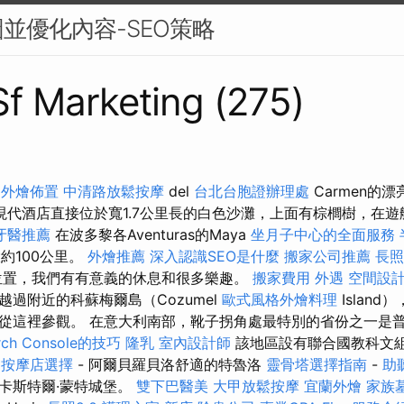
並優化內容-SEO策略
 Sf Marketing (275)
a
外燴佈置
中清路放鬆按摩
del
台北台胞證辦理處
Carmen的
現代酒店直接位於寬1.7公里長的白色沙灘，上面有棕櫚樹，在
牙醫推薦
在波多黎各Aventuras的Maya
坐月子中心的全面服務
大約100公里。
外燴推薦
深入認識SEO是什麼
搬家公司推薦
長照
位置，我們有有意義的休息和很多樂趣。
搬家費用
外遇
空間設
過附近的科蘇梅爾島（Cozumel
歐式風格外燴料理
Islan
從這裡參觀。 在意大利南部，靴子拐角處最特別的省份之一是
rch Console的技巧
隆乳
室內設計師
該地區設有聯合國教科文
案
按摩店選擇
- 阿爾貝羅貝洛舒適的特魯洛
靈骨塔選擇指南
-
助
卡斯特爾·蒙特城堡。
雙下巴醫美
大甲放鬆按摩
宜蘭外燴
家族