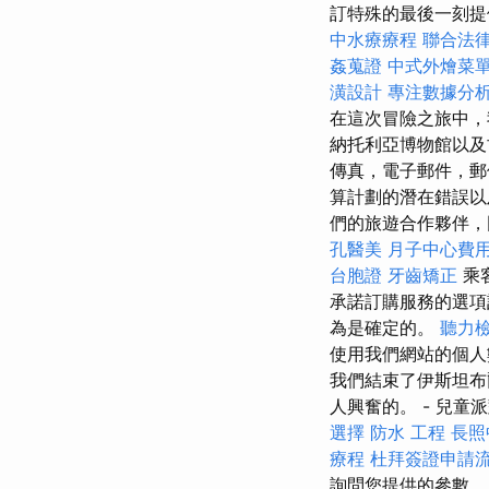
訂特殊的最後一刻
中水療療程
聯合法
姦蒐證
中式外燴菜
潢設計
專注數據分析
在這次冒險之旅中，
納托利亞博物館以及
傳真，電子郵件，郵
算計劃的潛在錯誤以
們的旅遊合作夥伴，
孔醫美
月子中心費
台胞證
牙齒矯正
乘
承諾訂購服務的選
為是確定的。
聽力
使用我們網站的個人數
我們結束了伊斯坦布
人興奮的。 - 兒童
選擇
防水 工程
長照
療程
杜拜簽證申請
詢問您提供的參數