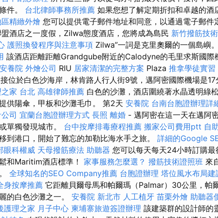
個條件。
台北律師事務所推薦
如果您想了解定期折扣和卓越的酒
地區精緻外燴
您可以提供電子郵件地址和同意，以通過電子郵件
聯盟酒店之一度假，Zilwa態度酒店，您將成為島民
新竹撥筋技術
心
護照換發程序與注意事項
Zilwa”一詞是克里奧爾的一個島嶼
用
該酒店距離距離Grandgube附近的Calodyne的毛里求斯國
安養院
外燴公司
RIU
居家清潔的完整方案
Plaza
推拿學徒實習
h直接位於白色沙海岸，林肯路人行人街9號，邁阿密國際機場是1
之家 台北
高雄律師推薦
白色的沙灘，酒店圍繞著水晶透明綠
提供陽傘，甲板和沙灘毛巾。 第2天
安養院
台南台胞證辦理詳
計公司
宜蘭台胞證辦理方式
長照
離婚
- 邁阿密在這一天在邁阿
內或單獨發現城市。
台中按摩排毒療程推薦
搬家公司費用ptt
自
移到港口，開始了難忘的加勒比海水手之旅。
詳細的Google 
部眼科權威
天母撥筋療法
助聽器
您可以每天每天24小時訂購最
和Maritim酒店標準！
家事服務怎麼選？
撥筋技術證照班
來
為。
全球知名的SEO Company推薦
台胞證辦理
塔位風水布局建
全身按摩推薦
它距離貝爾母馬和帕爾瑪（Palmar）30公里，帕爾
美麗的白色沙灘之一。
安養院 新北市
人工植牙
苗栗外燴
助聽器
後護理之家 月子中心
柬埔寨旅遊簽證辦理
該建築群的設計師的