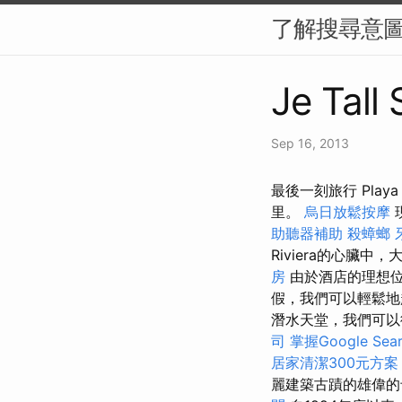
了解搜尋意圖
Je Tall
Sep 16, 2013
最後一刻旅行 Play
里。
烏日放鬆按摩
助聽器補助
殺蟑螂
Riviera的心臟中，
房
由於酒店的理想
假，我們可以輕鬆地越
潛水天堂，我們可以
司
掌握Google Sea
居家清潔300元方
麗建築古蹟的雄偉的