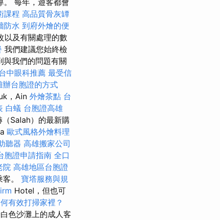
。 每年，遊客都會
術課程
高品質骨灰罈
牆防水
到府外燴的便
改以及有關處理的數
餐
我們建議您始終檢
到與我們的問題有關
台中眼科推薦
最受信
雄辦台胞證的方式
uk，Ain
外燴茶點
台
表
白蟻
台胞證高雄
（Salah）的最新購
na
歐式風格外燴料理
助聽器
高雄搬家公司
台胞證申請指南
全口
老院
高雄地區台胞證
乘客。
寶塔服務與規
irm
Hotel，但也可
如何有效打掃家裡？
於白色沙灘上的成人客