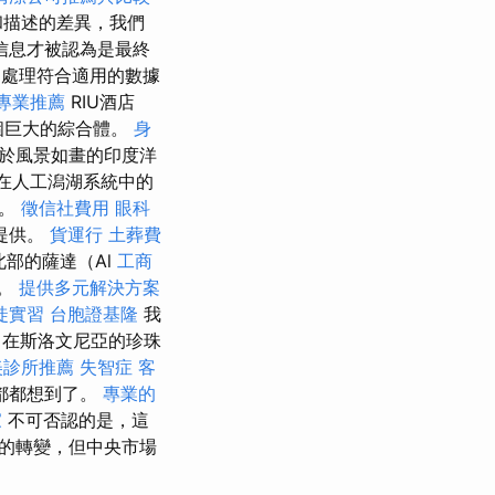
和描述的差異，我們
信息才被認為是最終
處理符合適用的數據
專業推薦
RIU酒店
一個巨大的綜合體。
身
位於風景如畫的印度洋
在人工潟湖系統中的
雪。
徵信社費用
眼科
提供。
貨運行
土葬費
部的薩達（Al
工商
息。
提供多元解決方案
徒實習
台胞證基隆
我
在斯洛文尼亞的珍珠
美診所推薦
失智症
客
都都想到了。
專業的
家
不可否認的是，這
的轉變，但中央市場