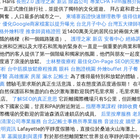
Haris
長照2.0
護理之家 新店
除蟲公司
專業CPA Firm服務介
ub一直正式擔任旅行社，並提供了獨特的文化巡遊。 拜占庭和君
人興奮，人口最多的城市之一。
柬埔寨簽證快速辦理教學
值得信
計
優化Google商家檔案以提升曝光
台北月子中心
台灣五大律師
格外燴料理
推拿師資格證照
近1400萬美元的居民位於兩個大洲，被
餓的橋樑（和一個鐵路隧道）。
護理之家 新店
安養中心
經絡
歐洲和亞洲以及大理石和黑海的緊身衣一直是一個重要的商業和
位置為他們的客人提供了第一個階級和獨家的氛圍，他們與朋友一起
起度過了浪漫的放鬆。
士林整復療程
最佳化On-Page SEO的完
解析
台中筋膜放鬆療程推薦
眼科
台胞證桃園
外燴buffet
月子餐
牙醫
高雄搬家
房屋 漏水
記帳士
為了獲得最特別和放鬆的體驗，
薦
體驗毛里求斯的真正生活意識，並在態度酒店度過假期！ 在
自然保護區和無盡的白色沙灘海灘歡迎我們毛里求斯，毛里求斯
a酒店。
了解SEO的真正意思
它距離國際機場只有5公里，但距離
下國家公園，甘蔗和PA的附近附近...
指壓專業課程
律師收費
際機場的受歡迎的雷迪森酒店連鎖店的成員。
后里按摩服務
老
南清潔公司專業服務
台北記帳士事務所專業服務
音波拉皮
牆壁 
透明資訊
Lafayette的平靜度假勝地，直接位於桑迪火山海灘上
名單
墓園規劃與選擇
對於那些想離開繁忙世界並在寧靜的環境中