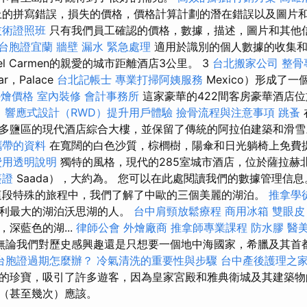
的拼寫錯誤，損失的價格，價格計算計劃的潛在錯誤以及圖片
技術證照班
只有我們員工確認的價格，數據，描述，圖片和其他
台胞證宜蘭
牆壁 漏水 緊急處理
適用於識別的個人數據的收集和
del Carmen的親愛的城市距離酒店3公里。 3
台北搬家公司
整骨
ar，Palace
台北記帳士
專業打掃阿姨服務
Mexico）形成了
t外燴價格
室內裝修
會計事務所
這家豪華的422間客房豪華酒店
。
響應式設計（RWD）提升用戶體驗
撿骨流程與注意事項
跳蚤
多鹽區的現代酒店綜合大樓，並保留了傳統的阿拉伯建築和滑
攜帶的資料
在寬闊的白色沙質，棕櫚樹，陽傘和日光躺椅上免費
費用透明說明
獨特的風格，現代的285室城市酒店，位於薩拉赫北
簽證
Saada），大約為。 您可以在此處閱讀我們的數據管理信
段特殊的旅程中，我們了解了中歐的三個美麗的湖泊。
推拿學
地利最大的湖泊沃思湖的人。
台中肩頸放鬆療程
商用冰箱
雙眼皮
深藍色的湖...
律師公會
外燴廠商
推拿師專業課程
防水膠
醫
無論我們對歷史感興趣還是只想要一個地中海國家，希臘及其首
台胞證過期怎麼辦？
冷氣清洗的重要性與步驟
台中產後護理之
的珍寶，吸引了許多遊客，因為皇家宮殿和雅典衛城及其建築物
（甚至幾次）應該。