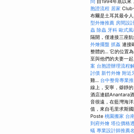
問
自1994年底以來，
胞證流程
居家
Cl
布爾是土耳其最令
型外燴推薦
房間設
蟲
除蟲
牙科
歐式風
隔開，僅連接三座飢
外燴擺盤
抓姦
連接
整體的... 它的
至與他們的夫妻一
案
台胞證辦理流程
討債
新竹外燴
附近
雞...
台中整骨專業推
線上，安寧，僻靜的
酒店連鎖Anantar
音很遠，在藍灣海洋水
值，來自毛里求斯國
Poste
桃園搬家
台
到府外燴
塔位價格
蟻
專業設計師推薦