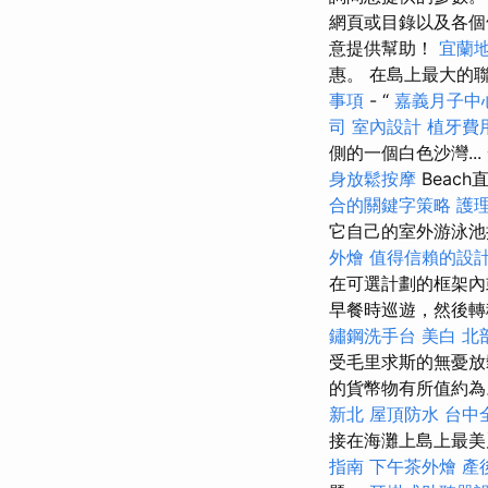
網頁或目錄以及各
意提供幫助！
宜蘭
惠。 在島上最大的
事項
- “
嘉義月子中
司
室內設計
植牙費
側的一個白色沙灣...
身放鬆按摩
Beac
合的關鍵字策略
護理
它自己的室外游泳池
外燴
值得信賴的設
在可選計劃的框架
早餐時巡遊，然後轉
鏽鋼洗手台
美白
北
受毛里求斯的無憂放鬆
的貨幣物有所值約
新北
屋頂防水
台中
接在海灘上島上最
指南
下午茶外燴
產