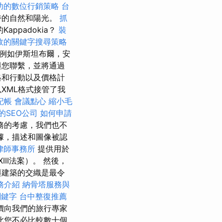
功的數位行銷策略
台
特的自然和陽光。
抓
ppadokia？
裝
效的關鍵字搜尋策略
例如伊斯坦布爾，安
與您聯繫，並將通過
格和行動以及價格計
XML格式接管了我
記帳
會議點心
縮小毛
的SEO公司
如何申請
務的考慮，我們也不
據，描述和圖像被認
律師事務所
提供用於
II法案）。 然後，
與建築的交織是最令
務介紹
納骨塔服務與
關鍵字
台中整復推薦
價向我們的旅行專家
此您不必比較數十個