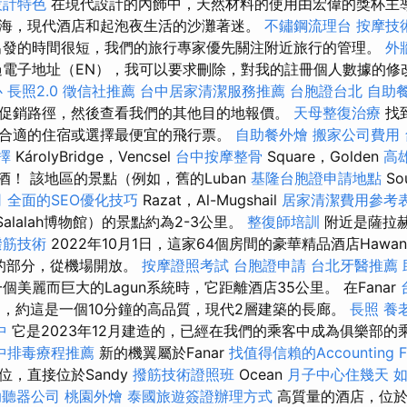
設計特色
在現代設計的內飾中，天然材料的使用由宏偉的獎杯主導
海，現代酒店和起泡夜生活的沙灘著迷。
不鏽鋼流理台
按摩技
出發的時間很短，我們的旅行專家優先關注附近旅行的管理。
外
過電子地址（EN），我可以要求刪除，對我的註冊個人數據的修
心
長照2.0
徵信社推薦
台中居家清潔服務推薦
台胞證台北
自助
促銷路徑，然後查看我們的其他目的地報價。
天母整復治療
找
合適的住宿或選擇最便宜的飛行票。
自助餐外燴
搬家公司費用
選擇
KárolyBridge，Vencsel
台中按摩整骨
Square，Golden
高
啤酒！ 該地區的景點（例如，舊的Luban
基隆台胞證申請地點
So
司
全面的SEO優化技巧
Razat，Al-Mugshail
居家清潔費用參考
e，Salalah博物館）的景點約為2-3公里。
整復師培訓
附近是薩拉赫
撥筋技術
2022年10月1日，這家64個房間的豪華精品酒店Hawa
靜的部分，從機場開放。
按摩證照考試
台胞證申請
台北牙醫推薦
個美麗而巨大的Lagun系統時，它距離酒店35公里。 在Fanar
附近，約這是一個10分鐘的高品質，現代2層建築的長廊。
長照
養
中
它是2023年12月建造的，已經在我們的乘客中成為俱樂部的
中排毒療程推薦
新的機翼屬於Fanar
找值得信賴的Accounting F
，直接位於Sandy
撥筋技術證照班
Ocean
月子中心住幾天
助聽器公司
桃園外燴
泰國旅遊簽證辦理方式
高質量的酒店，位