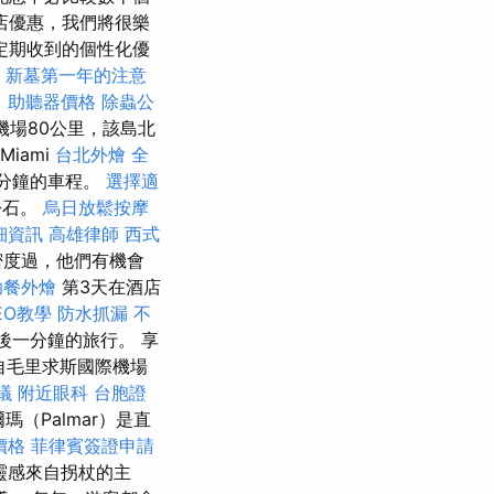
店優惠，我們將很樂
定期收到的個性化優
新墓第一年的注意
。
助聽器價格
除蟲公
際機場80公里，該島北
Miami
台北外燴
全
7分鐘的車程。
選擇適
松石。
烏日放鬆按摩
細資訊
高雄律師
西式
密度過，他們有機會
助餐外燴
第3天在酒店
SEO教學
防水抓漏
不
後一分鐘的旅行。 享
自毛里求斯國際機場
議
附近眼科
台胞證
瑪（Palmar）是直
價格
菲律賓簽證申請
靈感來自拐杖的主