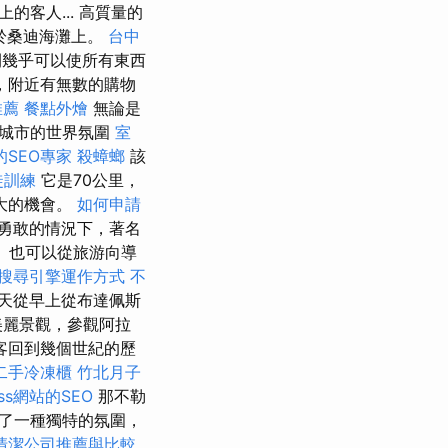
的客人... 高質量的
位於桑迪海灘上。
台中
幾乎可以使所有東西
，附近有無數的購物
推薦
餐點外燴
無論是
是城市的世界氛圍
室
SEO專家
殺蟑螂
該
徒訓練
它是70公里，
大的機會。
如何申請
勇敢的情況下，著名
in）也可以從旅游向導
搜尋引擎運作方式
不
天從早上從布達佩斯
美麗景觀，參觀阿拉
客回到幾個世紀的歷
二手冷凍櫃
竹北月子
ess網站的SEO
那不勒
了一種獨特的氛圍，
清潔公司推薦與比較