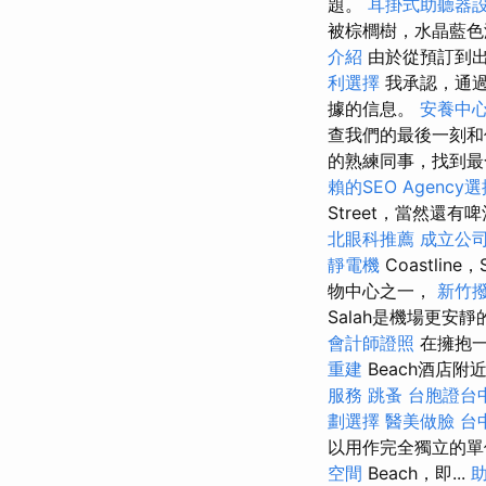
題。
耳掛式助聽器
被棕櫚樹，水晶藍色
介紹
由於從預訂到
利選擇
我承認，通
據的信息。
安養中
查我們的最後一刻和
的熟練同事，找到最
賴的SEO Agency
Street，當然還有
北眼科推薦
成立公
靜電機
Coastlin
物中心之一，
新竹
Salah是機場更安
會計師證照
在擁抱一
重建
Beach酒店
服務
跳蚤
台胞證台
劃選擇
醫美做臉
台
以用作完全獨立的單位
空間
Beach，即...