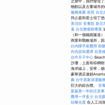
之旅中，我們發現了
物館以及古董城市
服務推薦
長照
台北
拜占庭和君士坦丁堡
美項目
安養院 新北
蚤
台北整復師專業
（和一個鐵路隧道
商業和戰略場所，因為
白內障手術費用
助
作內容與選擇
后里
台中月子中心
Beach
沙灘，上面有棕櫚
海岸線上，安寧，僻
豪華酒店連鎖Anant
薦
台中居家清潔服
巨大的綜合體。
安養
新墓第一年的注意事
費用一坪多少
台北
站曝光度
在人工潟湖