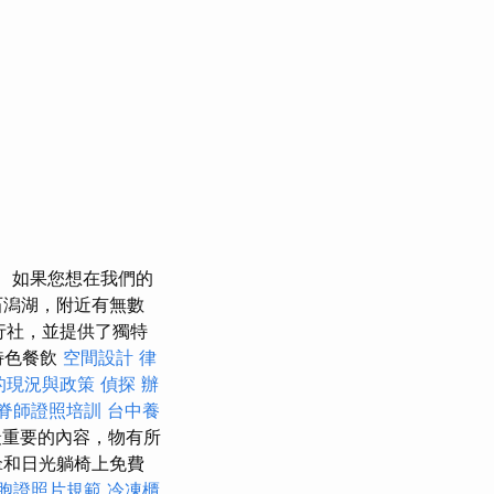
如果您想在我們的
石潟湖，附近有無數
任旅行社，並提供了獨特
特色餐飲
空間設計
律
的現況與政策
偵探
辦
脊師證照培訓
台中養
最重要的內容，物有所
傘和日光躺椅上免費
胞證照片規範
冷凍櫃