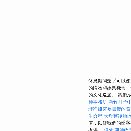
休息期間幾乎可以使
的購物和娛樂機會，俱樂
的文化巡遊。 我們
師事務所
新竹月子
理護照需要攜帶的
生療程
天母整復治
值，以便我們的乘客
提供。
植牙
律師收