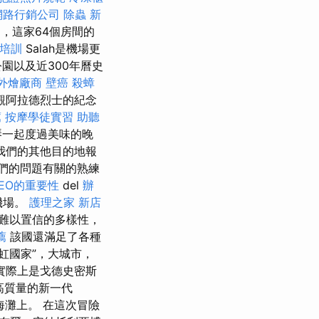
網路行銷公司
除蟲
新
1日，這家64個房間的
照培訓
Salah是機場更
園以及近300年曆史
外燴廠商
壁癌
殺蟑
觀阿拉德烈士的紀念
薦
按摩學徒實習
助聽
琴一起度過美味的晚
我們的其他目的地報
們的問題有關的熟練
SEO的重要性
del
辦
機場。
護理之家 新店
難以置信的多樣性，
薦
該國還滿足了各種
虹國家”，大城市，
實際上是戈德史密斯
高質量的新一代
迪海灘上。 在這次冒險