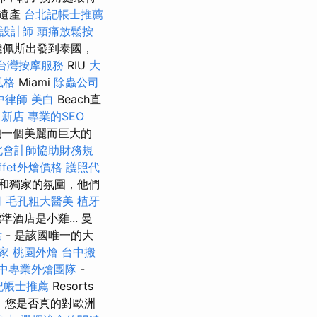
界遺產
台北記帳士推薦
設計師
頭痛放鬆按
達佩斯出發到泰國，
台灣按摩服務
RIU
大
風格
Miami
除蟲公司
中律師
美白
Beach直
 新店
專業的SEO
抱一個美麗而巨大的
北會計師協助財務規
ffet外燴價格
護照代
和獨家的氛圍，他們
司
毛孔粗大醫美
植牙
酒店是小雞... 曼
點
- 是該國唯一的大
家
桃園外燴
台中搬
中專業外燴團隊
-
記帳士推薦
Resorts
，您是否真的對歐洲