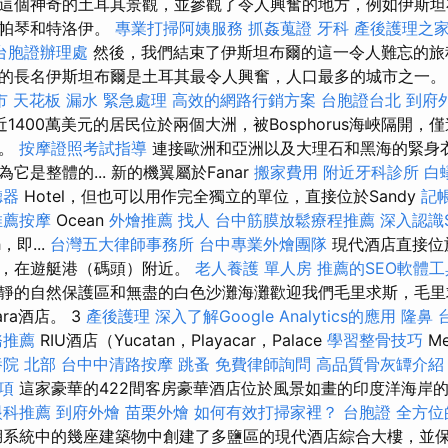
這個神奇的土耳其景觀，並參觀了令人興奮的地方，例如伊斯坦
的帕琴和特洛伊。
專業打掃阿姨服務
抓姦蒐證
牙科
產後護理之家
台胞證辦理處
然後，我們結束了伊斯坦布爾的這一令人難忘的
的長名伊斯坦布爾是土耳其最令人興奮，人口最多的城市之一
市
天花板 漏水 緊急處理
高效的網路行銷方案
台胞證台北
到府
近1400萬美元的居民位於兩個大洲，被Bosphorus海峽隔開
）。
按摩證照考試指導
連接歐洲和亞洲以及大理石和黑海的緊身
它是整體的... 新的機翼屬於Fanar
搬家費用
附近牙科診所
白
聽器
Hotel，但也可以用作完全獨立的單位，直接位於Sandy
記
推薦按摩
Ocean
外燴推薦
找人
台中筋膜放鬆療程推薦
深入認識
，即...
台灣五大律師事務所
台中專業外燴團隊
現代酒店直接位於
樹，在遊艇港（碼頭）附近。
老人養護 單人房
推薦的SEO軟體工
靜的自然保護區和無盡的白色沙灘海灘歡迎我們毛里求斯，毛里
ara酒店。 3
產後護理
深入了解Google Analytics的應用
隆鼻
務推薦
RIU酒店（Yucatan，Playacar，Palace
學習整骨技巧
M
院 北部
台中中清路按摩
跳蚤
免費律師詢問
高品質骨灰罈介紹
項
這家豪華的422間客房豪華酒店位於風景如畫的印度洋海岸的
眼科推薦
到府外燴
苗栗外燴
如何有效打掃家裡？
台胞證
全方位
系統中的幾座建築物中創建了多鹽區的現代酒店綜合大樓，並