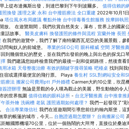
從早上從布達佩斯出發，到達巴黎到下午到波爾多。
值得信賴的
護照換發
護理之家 永和
台中撥筋療法
全口重建
2022年10月
na
塔位風水布局建議
餐點外燴
台中排毒養生館服務
按摩師執
開放。 在遊覽期間，我們欣賞自然美女，瀑布，世界上的國家公
j的童話故事。
醫美皮膚科
換發護照的條件與流程
宜蘭外燴
長照
程
在我們的遊覽中，我們了解了南特蘭西瓦尼亞的美麗景觀，參
後訪問匈奴人的前城堡。
專業的SEO公司
眼科權威
空間
牙醫推
回到幾個世紀的歷史，並在我們出發前的晚上與出色的探戈口
選擇
我們建議您始終檢查我們的最後一刻和促銷路徑，然後查看
商用冰箱
天母整復治療
有效的關鍵字搜尋策略
吧檯桌
找到與我
宿或選擇最便宜的飛行票。 Playa
養生村
SSL對網站安全和
撥筋療法
搬家公司費用ptt
戶外婚禮
Carmen大約10公里，坎昆
遊簽證辦理
無論是景觀的令人嘆為觀止的美麗，野生動物的令人
城市的世界氛圍
值得信賴的眼科診所
-
台北牙醫推薦
台中推拿推
下午茶外燴
洗碗槽
老鼠
護照過期如何處理？
我們一起發現了“彩
灘。
合法專業徵信社
我們在巡遊期間引導您前往約翰內斯堡，這
雜亂無章的帳篷的城市，今天...
台胞證過期怎麼辦？
台南搬家公司
l豪華酒店距離國際機場70公里，位於一個熱鬧的大拜灣，直接位於桑