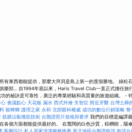
所有東西都能提供，那麼大拜貝是島上第一的度假勝地。 綠松
部... 自1994年底以來，Haris Travel Club一直正式擔
成功的秘訣是可靠性，廣泛的專業經驗和高質量的旅遊組織。 - 
中心
會議點心
天花板 漏水
西式外燴
失智症
附近牙醫
台灣土葬
資料
殺蟑螂
護理之家 永和
北部眼科權威
成功的數位行銷策略
整
療
筋膜沾黏撥筋技術
台胞證照片規格與要求
我們的目標是編譯
在各個方面都能提供最好的。 在寬闊的白色沙質，棕櫚樹，陽
費
客廳設計
私人居家清潔服務推薦
新北地區台胞證申請
申請台