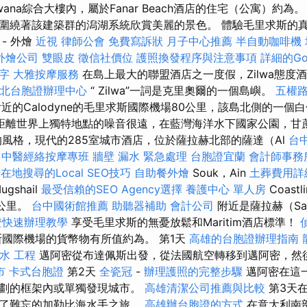
wana綜合大樓內，屬於Fanar Beach酒店的住宅（公寓）約為
圍繞著該建築群的潟湖系統欣賞美麗的景色。 體驗毛里求斯的
- 外燴
近視
律師公會
免費寫訴狀
月子中心推薦
半自動咖啡機
外燴公司
雙眼皮
徵信社價位
護照換發程序與注意事項
詳細的Go
字
大雅按摩服務
在島上最大的聯盟酒店之一度假，Zilwa態度
北台胞證辦理中心
“ Zilwa”一詞是克里奧爾的一個島嶼。
五權
e附近的Calodyne的毛里求斯國際機場80公里，該島北側的一個白
距離世界上獨特地點的噪音很遠，在藍灣海洋水下國家公園，甘蔗和
的風格，現代的285室城市酒店，位於薩拉赫北部的薩達（Al
台
。
中醫經絡按摩專班
牆壁 漏水 緊急處理
台胞證宜蘭
會計師事務
在地搜尋的Local SEO技巧
自助餐外燴
Souk，Ain
土葬費用詳
ugshail
最受信賴的SEO Agency選擇
養護中心 單人房
Coastl
3公里。
台中國術館推薦
助聽器補助
會計公司
附近是薩拉赫（Sa
證快速辦理教學
享受毛里求斯的無憂放鬆和Maritim酒店標準！
國際機場的貨幣物有所值約為。 第1天
高雄的台胞證辦理指南
水 工程
邁阿密從布達佩斯出發，從法國航空轉移到邁阿密，然
市
卡式台胞證
第2天
全瓷冠
-
辦理護照的完整步驟
邁阿密在這
計劃的框架內或單獨發現城市。
高雄清潔公司推薦與比較
第3天
始了難忘的加勒比海水手之旅。
高雄辦台胞證的方式
在意大利南