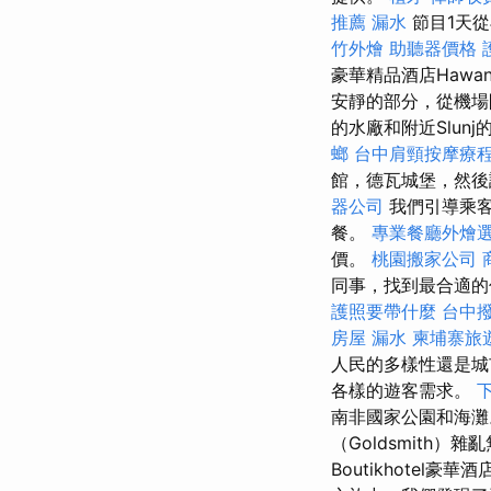
推薦
漏水
節目1天
竹外燴
助聽器價格
豪華精品酒店Hawa
安靜的部分，從機場
的水廠和附近Slun
螂
台中肩頸按摩療
館，德瓦城堡，然
器公司
我們引導乘客
餐。
專業餐廳外燴
價。
桃園搬家公司
同事，找到最合適的住
護照要帶什麼
台中
房屋 漏水
柬埔寨旅
人民的多樣性還是
各樣的遊客需求。
南非國家公園和海
（Goldsmith）
Boutikhote