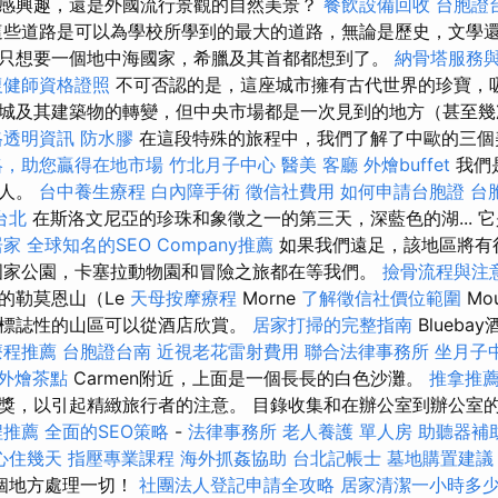
感興趣，還是外國流行景觀的自然美景？
餐飲設備回收
台胞證
些道路是可以為學校所學到的最大的道路，無論是歷史，文學還
只想要一個地中海國家，希臘及其首都都想到了。
納骨塔服務
復健師資格證照
不可否認的是，這座城市擁有古代世界的珍寶，
城及其建築物的轉變，但中央市場都是一次見到的地方（甚至
格透明資訊
防水膠
在這段特殊的旅程中，我們了解了中歐的三個
略，助您贏得在地市場
竹北月子中心
醫美
客廳
外燴buffet
我們
的人。
台中養生療程
白內障手術
徵信社費用
如何申請台胞證
台
台北
在斯洛文尼亞的珍珠和象徵之一的第三天，深藍色的湖... 它
居家
全球知名的SEO Company推薦
如果我們遠足，該地區將有
家公園，卡塞拉動物園和冒險之旅都在等我們。
撿骨流程與注
的勒莫恩山（Le
天母按摩療程
Morne
了解徵信社價位範圍
Mo
標誌性的山區可以從酒店欣賞。
居家打掃的完整指南
Blueba
療程推薦
台胞證台南
近視老花雷射費用
聯合法律事務所
坐月子
外燴茶點
Carmen附近，上面是一個長長的白色沙灘。
推拿推
獎，以引起精緻旅行者的注意。 目錄收集和在辦公室到辦公室
程推薦
全面的SEO策略
-
法律事務所
老人養護 單人房
助聽器補
心住幾天
指壓專業課程
海外抓姦協助
台北記帳士
墓地購置建議
個地方處理一切！
社團法人登記申請全攻略
居家清潔一小時多