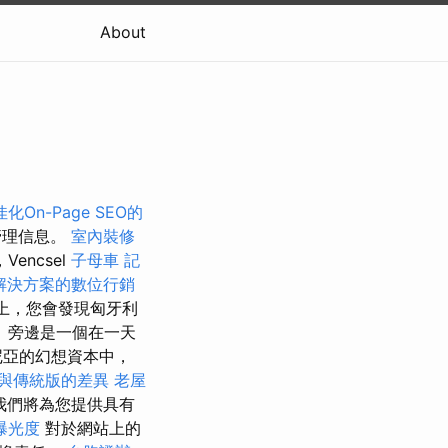
About
化On-Page SEO的
管理信息。
室內裝修
，Vencsel
子母車
記
解決方案的數位行銷
上，您會發現匈牙利
 旁邊是一個在一天
泰羅尼亞的幻想資本中，
與傳統版的差異
老屋
我們將為您提供具有
曝光度
對於網站上的