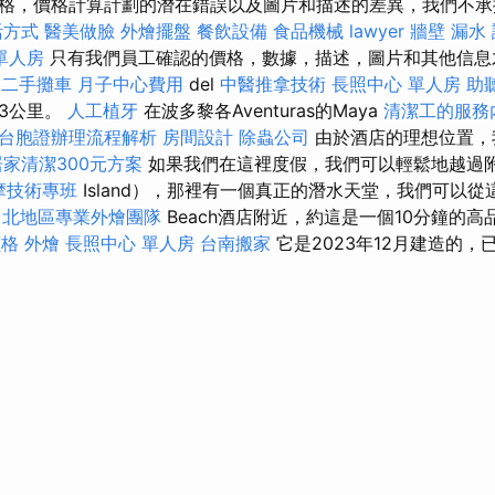
格，價格計算計劃的潛在錯誤以及圖片和描述的差異，我們不
活方式
醫美做臉
外燴擺盤
餐飲設備
食品機械
lawyer
牆壁 漏水
單人房
只有我們員工確認的價格，數據，描述，圖片和其他信息
摩
二手攤車
月子中心費用
del
中醫推拿技術
長照中心 單人房
助
3公里。
人工植牙
在波多黎各Aventuras的Maya
清潔工的服務
台胞證辦理流程解析
房間設計
除蟲公司
由於酒店的理想位置，
家清潔300元方案
如果我們在這裡度假，我們可以輕鬆地越過
摩技術專班
Island），那裡有一個真正的潛水天堂，我們可以
台北地區專業外燴團隊
Beach酒店附近，約這是一個10分鐘的
價格
外燴
長照中心 單人房
台南搬家
它是2023年12月建造的