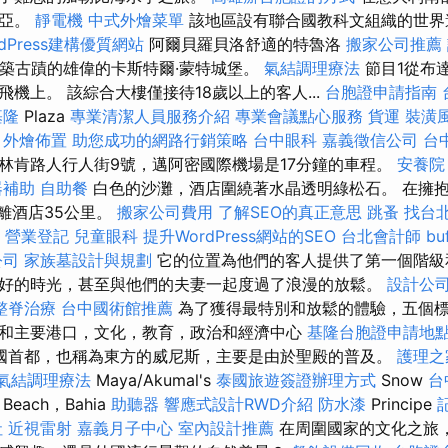
利亞。
靜電機
中式外燴菜單
該地區設有聯合國教科文組織的世
dPress建構優質網站
阿爾貝羅貝洛舒適的特魯洛
搬家公司推薦
建築古蹟的雄偉的卡斯特爾·蒙特城堡。
氣結調理療法
節目1從布
機上。 該綜合大樓僅接待18歲以上的客人...
台胞證申請指南
基隆
Plaza
專業清潔人員服務介紹
專業會議點心服務
貨運
裝潢
外燴佈置
助您成功的網路行銷策略
台中眼科
嘉義徵信公司
台
林肯路人行人街9號，邁阿密國際機場是17分鐘的車程。
安養院
器補助
自助餐
白色的沙灘，酒店圍繞著水晶透明綠松石。 在擁
距離酒店35公里。
搬家公司費用
了解SEO的真正意思
跳蚤
找台
營業登記
兒童眼科
提升WordPress網站的SEO
台北會計師
bu
公司
家族墓設計與規劃
它的位置為他們的客人提供了第一個階級
好的時光，甚至與他們的夫妻一起度過了浪漫的放鬆。
設計公
整脊治療
台中國術館推薦
為了獲得最特別和放鬆的體驗，五個標準
和主要港口，文化，教育，政治和經濟中心
基隆台胞證申請地
國首都，也稱為東方的威尼斯，主要是由於聖殿的普及。
護理之
氣結調理療法
Maya/Akumal's
泰國旅遊簽證辦理方式
Snow
台
擇
Beach，Bahia
助聽器
響應式設計RWD介紹
防水漆
Principe
社
近視雷射
嘉義月子中心
室內設計推薦
在周圍國家的文化之旅