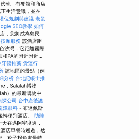
。 傍晚，有餐館和商店
真正生活意識，並在
塔位規劃與建議
老鼠
ogle SEO教學
如何
酒店，您將成為島民
路按摩服務
該酒店距
色沙灣... 它距離國際
PA的附近附近...
中牙醫推薦
貨運行
所
該地區的景點（例
細分析
台北記帳士推
ine，Salalah博物
lah）的最新購物中
偵探公司
台中產後護
龍潭眼科
- 布達佩斯
後轉移到酒店。
助聽
一天在邁阿密度過，
在酒店早餐時巡遊，然
部，靴子拐角處最特