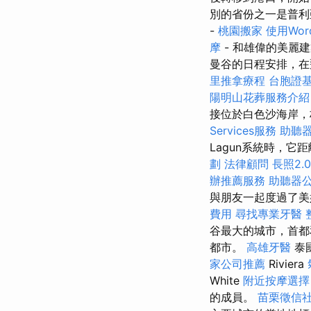
別的省份之一是普
-
桃園搬家
使用Wor
摩
- 和雄偉的美麗
曼谷的日程安排，在飛
里推拿療程
台胞證
陽明山花葬服務介紹
接位於白色沙海岸，
Services服務
助聽
Lagun系統時，它
劃
法律顧問
長照2.0
辦推薦服務
助聽器
與朋友一起度過了美
費用
尋找專業牙醫
谷最大的城市，首都
都市。
高雄牙醫
泰
家公司推薦
Riviera
White
附近按摩選
的成員。
苗栗徵信