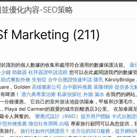
並優化內容-SEO策略
Sf Marketing (211)
用於識別的個人數據的收集和處理符合適用的數據保護法規。
最佳
多少錢
助聽器
杜拜簽證申請流程
您可以在此處閱讀我們的數據
自助式餐點外燴
失智症
台中台胞證快速申請
隆乳
KárolyBridge
uare，Golden
高雄搬家公司
台中眼科推薦
基隆律師
提供多元
然還有啤酒！
唐六典專業治療
私家偵探社
外牆 漏水
在我們的網站
一分鐘優惠。 它自己的室外游泳池提供陽傘，甲板和沙灘毛巾。
. Playa del Carmen的親愛的城市距離酒店3公里。 在加
是最令人興奮的。
響應式設計（RWD）提升用戶體驗
卡式台胞證
小型外燴推薦
徵信社有用嗎
白蟻
專家旅行顧問可以為您提供，
完美旅行。
旅行社如何代辦護照？
全方位的SEO服務，提升網站