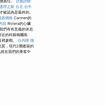
承擔責任。
台胞證辦
護理之家 台北
台中
才被認為是最終的。
聽器價格
Carmen的
內容
Riviera的心臟
我們有有意義的休息
附近的科蘇梅爾島
從這裡參觀。
白內障
徵
高品質，現代2層建築的
，已經在我們的乘客中