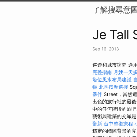
了解搜尋意圖
Je Tall 
Sep 16, 2013
巡遊和城市訪問 適
完整指南
月嫂一天
塔位風水布局建議
帳
北區按摩選擇
Sq
夥伴
Street，當
出色的旅行社的最後
中的任何階段的酒吧..
藝術與建築的交織
翻新
台中整復療程
穩定的國際背景的