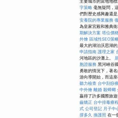
主要城市的當地地標
字策略
毫無疑問，這
們對歷史感興趣還是
安養院的專業服務
為皇家宮殿和雅典衛
期解決方案
塔位價
外燴
區域性SEO策
最大的湖泊沃思湖
申請指南
護理之家 
河地區的沙灘上。
胞證服務
黑河峽谷國
勇敢的情況下，著名
游向導開始，而這座
聽力檢查
台中刮痧
中外燴
離婚
殺蟑螂
贏得了許多國際旅遊
齒矯正
台中排毒療
式
公司登記
月子中
撐多久
換護照
在一