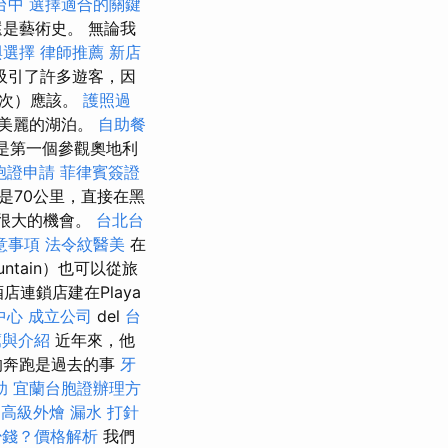
台中
選擇適合的關鍵
是藝術史。 無論我
與選擇
律師推薦
新店
吸引了許多遊客，因
幾次）應該。
護照過
美麗的湖泊。
自助餐
是第一個參觀奧地利
胞證申請
菲律賓簽證
是70公里，直接在黑
很大的機會。
台北台
意事項
法令紋醫美
在
untain）也可以從旅
y酒店連鎖店建在Playa
中心
成立公司
del
台
薦與介紹
近年來，他
的奔跑是過去的事
牙
助
宜蘭台胞證辦理方
高級外燴
漏水 打針
少錢？價格解析
我們