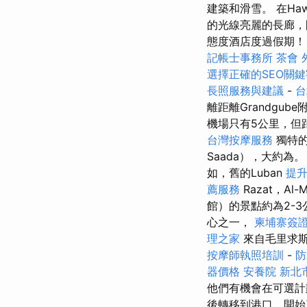
建築和滑雪。 在Ha
的光線亮麗的長廊，
態度酒店度過假期！ 
記帳士事務所
茶會
選擇正確的SEO關鍵
長照服務與建議
-
台
離距離Grandgub
機場只有5公里，但
台灣按摩服務
獨特
Saada），大約為
如，舊的Luban
提升
薦服務
Razat，Al-M
館）的景點約為2-
心之一，
柬埔寨簽
理之家
來自毛里求斯
按摩師執照培訓
-
防
器價格
安養院 新北
他們有機會在可選
後轉移到港口，開