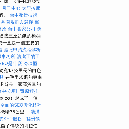
布爾，安納托利亞博
 月子中心
大里按摩
旅程。
台中整骨技術
。
墓園規劃與選擇
醫
外燴
台中搬家公司
跳
，僅連接三座飢餓的橋樑
衣一直是一個重要的
蟻
護照申請流程解析
帳事務所
清潔工的工
SEO是什麼
冷凍櫃
寬1.7公里長的白色
具
在毛里求斯的東南
求斯是一家高質量的
台中按摩排毒療程推
exico）形成了一個
全面的SEO優化技巧
機場35公里。
裝潢
的SEO服務，提升網
保留了傳統的阿拉伯