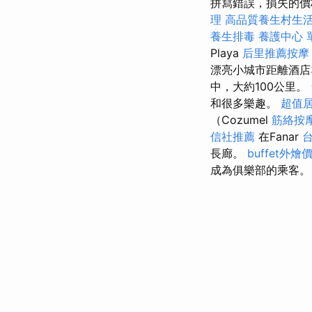
拼寫錯誤，損失的價
理
高品質養生村生
養生排毒
養護中心 
Playa
后里推薦按
漂亮小城市距離酒店
中，大約100公里。
和很多樂趣。
超值居
（Cozumel
筋絡按
信社推薦
在Fanar
長廊。
buffet外燴
成為俱樂部的乘客。