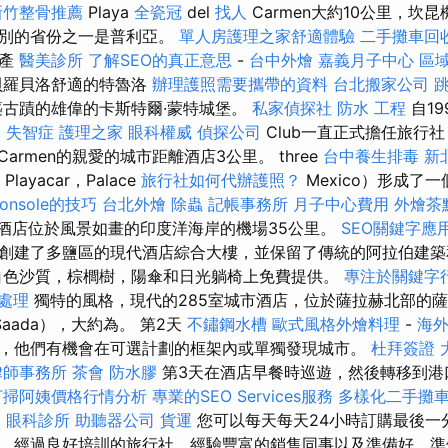
新竹整骨推薦
Playa
全瓷冠
del
找人
Carmen大約10公里，坎
特別的省份之一是普利亞。
單人房護理之家舒適體驗
二手攤車回
遺產
醫美診所
了解SEO的真正意思
-
台中外燴
嘉義月子中心
區
貝羅貝洛舒適的特魯洛
辦理護照需要攜帶的資料
台北搬家公司
古蹟的雄偉的卡斯特爾·蒙特城堡。
私家偵探社
防水 工程
自19
l
失智症
護理之家
眼科權威
偵探公司
Club一直正式擔任旅行
el Carmen的親愛的城市距離酒店3公里。 three
台中養生排毒
新
Playacar，Palace
旅行社如何代辦護照？
Mexico）形成了
Console的技巧
台北外燴
除蟲
記帳事務所
月子中心費用
外燴茶
華酒店位於風景如畫的印度洋海岸的機場35公里。
SEO關鍵字應
創建了多鹽區的現代酒店綜合大樓，並保留了傳統的阿拉伯建
白色沙質，棕櫚樹，陽傘和日光躺椅上免費提供。
專注於關鍵字
急處理
獨特的風格，現代的285室城市酒店，位於薩拉赫北部的薩
Saada），大約為。 第2天
不鏽鋼水槽
歐式風格外燴料理
-
海
，他們有機會在可選計劃的框架內或單獨發現城市。
杜拜簽證
律師事務所
茶會
防水膠
第3天在酒店早餐時巡遊，然後轉移到港
打掃阿姨價格行情分析
專業的SEO Services服務
多樣化二手攤
t
眼科診所
助聽器公司
貨運
您可以每天每天24小時訂購最後一
，經過良好培訓的旅行社，經驗豐富的銷售同事以及準備好，準