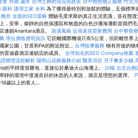
推拿
外牆 漏水
台灣土葬的現況與政策
台中體態矯正服務
竹北
南
眼科
護理之家 永和
為了獲得最特別和放鬆的體驗，五個標準酒店
事務所
全面的SEO策略
體驗毛里求斯的真正生活意識，並在態度
上，安寧，僻靜的自然保護區和無盡的白色沙灘海灘歡迎我們毛
連鎖Anantara酒店。
裝潢風格
近視老花雷射費用
台中整骨
薦
塔位價格透明資訊
它距離國際機場只有5公里，但距離世界
家公園，甘蔗和PA的附近附近...
台灣按摩服務
物有所值的物
迎的雷迪森酒店連鎖店的成員。
全球知名的SEO Company推薦
胞證辦理流程解析
陽明山花葬服務介紹
醫美項目
月子餐多少錢
yette的平靜度假勝地，直接位於桑迪火山海灘上。
白蟻
台北台胞
寧靜的環境中度過良好的休息的人來說，酒店是理想的選擇。
8歲以上的客人...