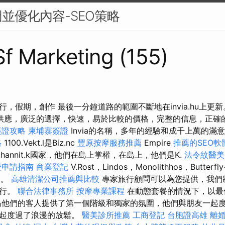
並優化內容-SEO策略
 Sf Marketing (155)
，假期，創作 最後一分鐘道路的範圍不斷地在invia.hu上更
供應，廣泛的選擇，快速，易於比較的價格，完整的信息，正確
簽證攻略
柬埔寨簽證
Invia的名稱，多年的經驗和成千上萬的滿
格
1100.Vekt.l是Biz.nc
豐原按摩服務推薦
Empire
推薦的SEO軟
hannit.k國家，他們在島上掌權，在島上，他們是K.
法令紋醫美
證申請指南
商業登記
V.Rost，Lindos，Monolithhos，Butterf
確的。
高雄清潔公司推薦與比較
專家旅行顧問可以為您提供，我們
旅行。
聯合法律事務所
按摩專業課程
在動態套餐的情況下，以最
為他們的客人提供了第一個階級和獨家的氛圍，他們與朋友一起
一起度過了浪漫的放鬆。
醫美診所推薦
工商登記
台胞證高雄
離