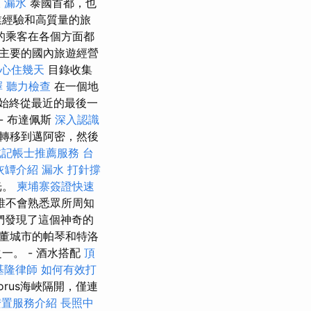
 漏水
泰國首都，也
業經驗和高質量的旅
的乘客在各個方面都
有主要的國內旅遊經營
心住幾天
目錄收集
擇
聽力檢查
在一個地
始終從最近的最後一
- 布達佩斯
深入認識
轉移到邁阿密，然後
北記帳士推薦服務
台
灰罈介紹
漏水 打針撐
光。
柬埔寨簽證快速
誰不會熟悉眾所周知
們發現了這個神奇的
董城市的帕琴和特洛
。 - 酒水搭配
頂
基隆律師
如何有效打
orus海峽隔開，僅連
安置服務介紹
長照中