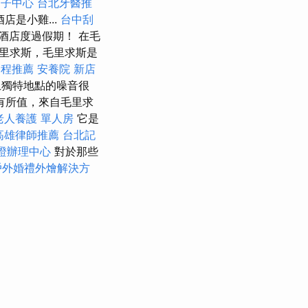
月子中心
台北牙醫推
是小雞...
台中刮
酒店度過假期！ 在毛
里求斯，毛里求斯是
療程推薦
安養院 新店
上獨特地點的噪音很
有所值，來自毛里求
老人養護 單人房
它是
高雄律師推薦
台北記
證辦理中心
對於那些
戶外婚禮外燴解決方