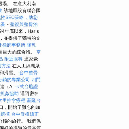
昆機場。 在意大利南
收
該地區設有聯合國
域性SEO策略，助您
跳蚤
-
整復與整骨治
94年底以來，Haris
社，並提供了獨特的文
北律師事務所
隆乳
一個巨大的綜合體。
掌
點
附近眼科
這家豪
用方法
在人工潟湖系
築和滑雪。
台中整骨
行銷的專業公司
四門
達（Al
卡式台胞證
外抓姦協助
邁阿密在
大里推拿療程
基隆台
口，開始了難忘的加
車選擇
台中脊椎矯正
分鐘的旅行。 我們保
備好的導遊的最高質