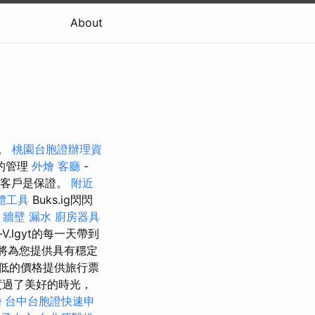
About
新。
桃園台胞證辦理資
的管理
外燴
客廳
-
意客戶是保證。
附近
體工具
Buks.ig閃閃
牆壁 漏水
廚房器具
ly-V.lgyt的每一天帶到
將為您提供具有穩定
低的價格提供旅行票
度過了美好的時光，
婚
台中台胞證快速申