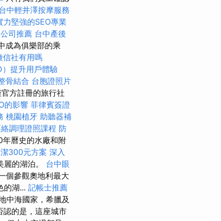
台中輕井澤按摩服務
實力堅強的SEO專業
家公司推薦
台中產後
客中成為俱樂部的乘
徵信社有用嗎
D）提升用戶體驗
整骨結合
台胞證照片
僅官方註冊的旅行社
EO的影響
菲律賓簽證
務
桃園植牙
助聽器補
經絡調理證照課程
防
0年曆史的水廠和附
潔300元方案
深入
美麗的湖泊。
台中眼
一個參觀奧地利最大
湖...
記帳士推薦
地中海國家，希臘及
否認的是，這座城市