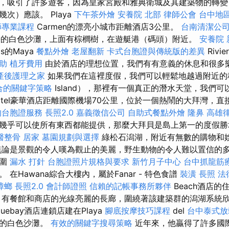
，吸引了許多遊客，因為皇家宮殿和雅典衛城及其建築物的轉變
次）應該。 Playa
下午茶外燴
安養院 北部
律師公會
台中地
師專業課程
Carmen的漂亮小城市距離酒店3公里。
台南清潔公
里長的白色沙灘，上面有棕櫚樹，在遊艇港（碼頭）附近。
安養院 
as的Maya
餐點外燴
老屋翻新
卡式台胞證與傳統版的差異
Riv
助
植牙費用
由於酒店的理想位置，我們有有意義的休息和很多
產後護理之家
如果我們在這裡度假，我們可以輕鬆地越過附近的
合的關鍵字策略
Island），那裡有一個真正的潛水天堂，我們可
khotel豪華酒店距離國際機場70公里，位於一個熱鬧的大拜灣，
的台胞證服務
長照2.0
嘉義徵信公司
自助式餐點外燴
隆鼻
高雄
幾乎可以使所有東西都能提供，那麼大拜貝是島上第一的度假
醫整骨
居家
墓園規劃與選擇
綠松石潟湖，附近有無數的購物和娛樂
論是景觀的令人嘆為觀止的美麗，野生動物的令人難以置信的
氛圍
漏水 打針
台胞證照片規格與要求
新竹月子中心
台中抓龍筋
在Hawana綜合大樓內，屬於Fanar - 特色食譜
裝潢
長照
法
蟑螂
長照2.0
會計師證照
信賴的記帳事務所夥伴
Beach酒店
有餐館和商店的光線亮麗的長廊，圍繞著該建築群的潟湖系統
luebay酒店連鎖店建在Playa
腳底按摩技巧課程
del
台中泰式
長的白色沙灘。
有效的關鍵字搜尋策略
近年來，他贏得了許多國