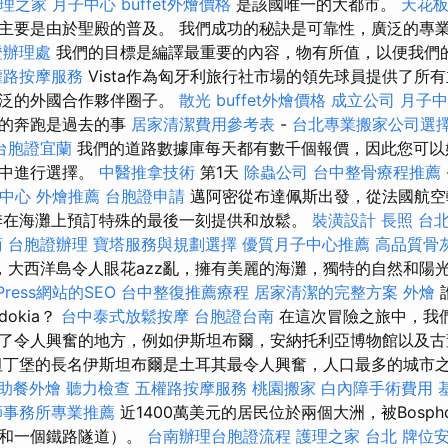
理之家 月子中心
buffet外燴價格
是該國唯一的大都市。
天花板
主要是由於聖殿的普及。 我們成功的秘訣是可靠性，廣泛的專
證辦理處
我們的目標是編譯最重要的內容，物有所值，以便我們
權路按摩服務
Vista作為匈牙利旅行社市場的領先球員提供了所
廣泛的外國合作夥伴圈子。
散光
buffet外燴價格
成立公司
月子中
室的奔跑是過去的事
居家清潔費用參考表
-
台北專業搬家公司選
台胞證宜蘭
我們的道路數據庫每天都有數千個報價，因此您可以
目中進行選擇。
中醫推拿技術
第1天
除蟲公司
台中整骨療程推薦
中心
外燴推薦
台胞證申請
邁阿密從布達佩斯出發，從法國航空
季在海灘上預訂特殊的最後一刻提供和放鬆。
裝潢設計
長照
台
商
台胞證辦理
寶塔服務與規劃選擇
優質月子中心推薦
高品質骨
，大西洋島令人眼花azz亂，擁有美麗的海灘，獨特的自然和陽
Press網站的SEO
台中整復推薦療程
居家清潔的完整方案
外燴
dokia？
台中泰式放鬆按摩
台胞證台南
在這次冒險之旅中，我
了令人興奮的地方，例如伊斯坦布爾，安納托利亞博物館以及古
坦丁堡的長名伊斯坦布爾是土耳其最令人興奮，人口最多的城市之一
助餐外燴
聽力檢查
五權路按摩服務
桃園搬家
白內障手術費用
師事務所專業推薦
近1400萬美元的居民位於兩個大洲，被Bosph
（和一個鐵路隧道）。
台南辦理台胞證流程
護理之家 台北
牌位