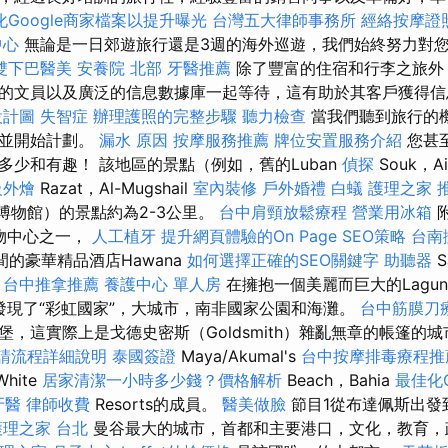
化Google商家檔案以提升曝光
台灣五大律師事務所
經絡按摩證
中心
無論是一日郊遊旅行還是3週的海外巡遊，我們始終努力對
雙下巴醫美
安養院 北部
牙醫推薦
除了豐富的住宿和行李之旅外，In
的文員以及廣泛的信息數據庫一起等待，這有助於其客戶獲得信
設計圖
失智症
辦理護照的完整步驟
聽力檢查
當我們聽到旅行的
，並開始計劃。
漏水 原因
按摩服務推薦
牌位安置服務介紹
您甚
多少和有趣！ 該地區的景點（例如，舊的Luban
偵探
Souk，A
級外燴
Razat，Al-Mugshail
室內裝修
戶外婚禮
白蟻
護理之家
lalah博物館）的景點約為2-3公里。
台中肩頸放鬆療程
營業用冰箱
購物中心之一，
人工植牙
提升網頁體驗的On Page SEO策略
台南
間的豪華精品酒店Hawana
如何選擇正確的SEO關鍵字
助聽器
S
。
台中推拿推薦
養護中心 單人房
在擁抱一個美麗而巨大的Lagu
起發現了“彩虹國家”，大城市，南非國家公園和海灘。
台中筋膜刀
，這實際上是戈德史密斯（Goldsmith）雜亂無章的帳篷的城市
請流程詳細說明
泰國簽證
Maya/Akumal's
台中按摩排毒療程
White
居家清潔一小時多少錢？價格解析
Beach，Bahia
最佳化O
牙醫
律師收費
Resorts的成員。
醫美做臉
節目1從布達佩斯出發
護理之家 台北
曼谷最大的城市，首都和主要港口，文化，教育，