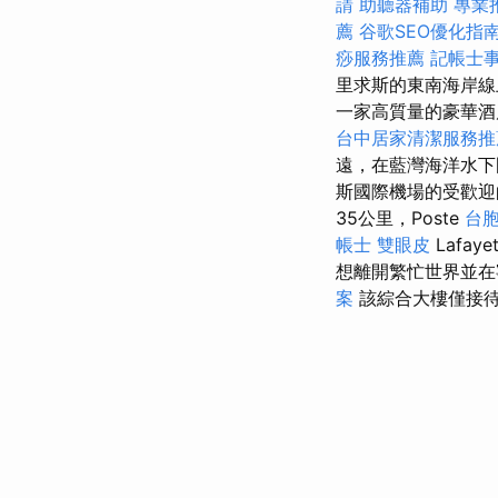
請
助聽器補助
專業
薦
谷歌SEO優化指
痧服務推薦
記帳士
里求斯的東南海岸線
一家高質量的豪華酒店
台中居家清潔服務推
遠，在藍灣海洋水下國
斯國際機場的受歡
35公里，Poste
台
帳士
雙眼皮
Lafa
想離開繁忙世界並在
案
該綜合大樓僅接待1