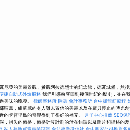
瓦尼亞的美麗景觀，參觀阿拉德烈士的紀念館，德瓦城堡，然後
便捷自助式外燴服務
我們引導乘客回到幾個世紀的歷史，並在
度過美味的晚餐。
律師事務所
除蟲
會計事務所
台中抓龍筋療程
部喧囂，維蘇威的令人難以置信的美麗以及在龐貝停止的時光創
近的卡普里島的奇觀得到了很好的補充。
月子中心推薦
SEO
誤，損失的價格，價格計算計劃的潛在錯誤以及圖片和描述的差
證
私人墓地買賣專業諮詢
合法專業徵信社
台中搬家公司推薦名