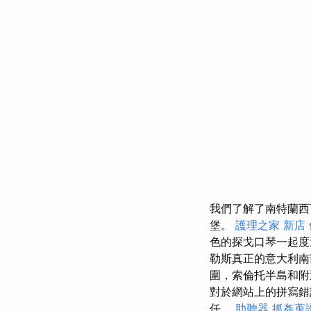
我們了解了南特蘭西
堡。
護理之家 新店
色的探戈口琴一起
勒斯真正的意大利南
圍，索倫托半島和附
對於網站上的拼寫錯
任。
助聽器
抓姦蒐