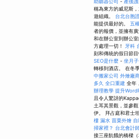
助聽器公司
-
產後護
稱為東方的威尼斯，
遊組織。
台北台胞
能提供最好的。
五
者的報價，並擁有
和在辦公室到辦公
方處理一切！
牙科
刻和傳統的假日節
SEO是什麼
-
坐月子
轉移到酒店。 在冬
中搬家公司
外燴廠
多久
全口重建
全年
辦理教學
提升Word
且令人驚訝的Kappa
土耳其景觀，並參觀
伊。 拜占庭和君士
樓 漏水
苗栗外燴
自
掃家裡？
台北會計
接三座飢餓的橋樑