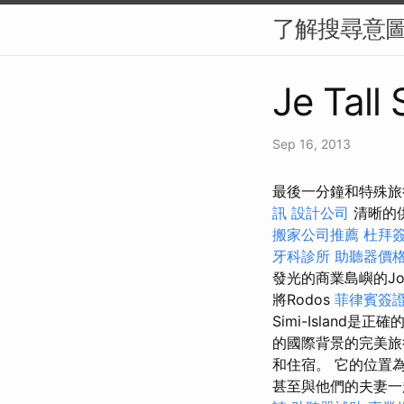
了解搜尋意圖
Je Tall
Sep 16, 2013
最後一分鐘和特殊旅行
訊
設計公司
清晰的
搬家公司推薦
杜拜
牙科診所
助聽器價
發光的商業島嶼的Jo
將Rodos
菲律賓簽
Simi-Island是正
的國際背景的完美
和住宿。 它的位置
甚至與他們的夫妻