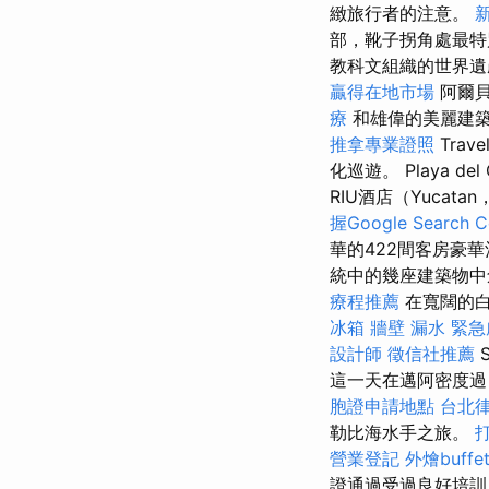
緻旅行者的注意。
部，靴子拐角處最
教科文組織的世界
贏得在地市場
阿爾
療
和雄偉的美麗建築
推拿專業證照
Trave
化巡遊。 Playa d
RIU酒店（Yucatan，
握Google Search 
華的422間客房豪
統中的幾座建築物中
療程推薦
在寬闊的
冰箱
牆壁 漏水 緊
設計師
徵信社推薦
這一天在邁阿密度過
胞證申請地點
台北
勒比海水手之旅。
營業登記
外燴buffe
證通過受過良好培訓