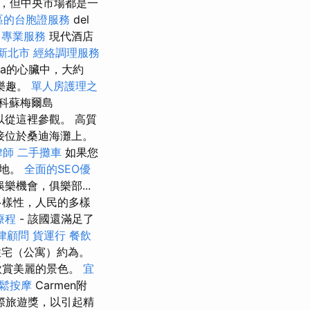
，但中央市場都是一
區的台胞證服務
del
司專業服務
現代酒店
新北市
經絡調理服務
iera的心臟中，大約
樂趣。
單人房護理之
科蘇梅爾島
以從這裡參觀。 高質
直接位於桑迪海灘上。
律師
二手攤車
如果您
勝地。
全面的SEO優
機會，俱樂部...
多樣性，人民的多樣
療程
- 該國還滿足了
律顧問
貨運行
餐飲
的住宅（公寓）約為。
欣賞美麗的景色。
宜
放鬆按摩
Carmen附
際旅遊獎，以引起精