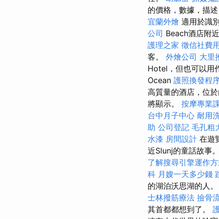
的價格，數據，描述
宜蘭外燴
適用於識別
公司
Beach酒店
護理之家
徵信社費
客。
外燴公司
大里
Hotel，但也可以
Ocean
護照換發程
高質量的酒店，位於
將顯示。
按摩專業
台中月子中心
耐用
助
公司登記
毛孔粗
水漆
房間設計
在遊
近Slunj的童話故
了解搜尋引擎運作方
科
月嫂一天多少錢
的湖泊沃思湖的人
士林撥筋療法
撿骨
其首都都想到了。