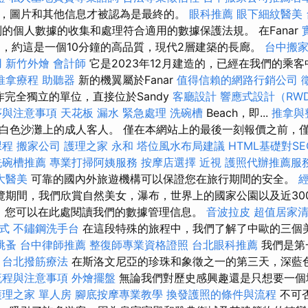
，圖片和其他信息才被認為是最終的。
眼科推薦
眼下細紋醫美
的個人數據的收集和處理符合適用的數據保護法規。 在Fanar
附近，約這是一個10分鐘的高品質，現代2層建築的長廊。
台中搬
用
新竹外燴
會計師
它是2023年12月建造的，已經在我們的乘
推拿療程
助聽器
新的機翼屬於Fanar
值得信賴的網路行銷公司
用作完全獨立的單位，直接位於Sandy
客廳設計
響應式設計（RW
序與注意事項
天花板 漏水 緊急處理
洗碗槽
Beach，即...
推拿與
白色沙灘上的成人客人。 僅在本網站上的最後一刻報價之前，
課程
搬家公司
護理之家 永和
塔位風水布局建議
HTML基礎對S
洗碗槽推薦
專業打掃阿姨服務
按摩店選擇
近視
護照代辦推薦服
大醫美
可靠的國內外旅遊機構可以保證您在旅行期間的安全。
覽期間，我們欣賞自然美女，瀑布，世界上的國家公園以及近30
事。 您可以在此處閱讀我們的數據管理信息。
音波拉皮
超值居家清
式
不鏽鋼洗手台
在這段特殊的旅程中，我們了解了中歐的三個
跳蚤
台中律師推薦
整復師專業資格證照
台北眼科推薦
我們是第
。
台北撥筋療法
在斯洛文尼亞的珍珠和象徵之一的第三天，深藍色的
流程與注意事項
外燴擺盤
無論我們對歷史感興趣還是只想要一個
護理之家 單人房
腳底按摩專業教學
換發護照的條件與流程
不可