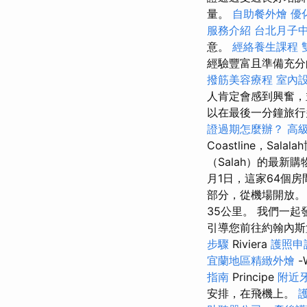
量。
自助餐外燴
優
服務介紹
台北月子
意。
經絡養生課程
經驗豐富且準備充分
撥筋美容療程
室內
人肯定會感到興奮
以在最後一分鐘旅行
證過期怎麼辦？
高
Coastline，Sa
（Salah）的最新
月1日，這家64個房
部分，從機場開放
35公里。 我們一
引導您前往約翰內斯堡
步驟
Riviera
護照申
宜蘭地區精緻外燴
-
指南
Principe
附近
安排，在飛機上。