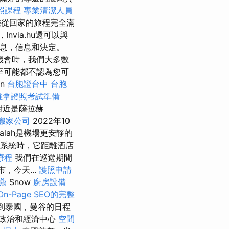
照課程
專業清潔人員
您從回家的旅程完全滿
via.hu還可以與
息，信息和決定。
機會時，我們大多數
至可能都不認為您可
in
台胞證台中
台胞
推拿證照考試準備
附近是薩拉赫
搬家公司
2022年10
alah是機場更安靜的
n系統時，它距離酒店
療程
我們在巡遊期間
，今天...
護照申請
推薦
Snow
廚房設備
n-Page SEO的完整
到泰國，曼谷的日程
政治和經濟中心
空間