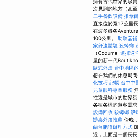
擁有古代世界的珍寶
次見到的地方（甚至幾
二手餐飲設備
推拿
直接位於寬1.7公
在波多黎各Aventur
100公里。
助聽器補
家舒適體驗
殺蟑螂
（Cozumel
選擇適
量的新一代Bouti
歐式外燴
台中地區
想在我們的休息期間
化技巧
記帳
台中中
兒童眼科專業服務
無
性還是城市的世界
各種各樣的遊客需求。 
設備回收
殺蟑螂
殺
辦桌外燴推薦
傍晚，
蘭台胞證辦理方式
B
近，上面是一個長