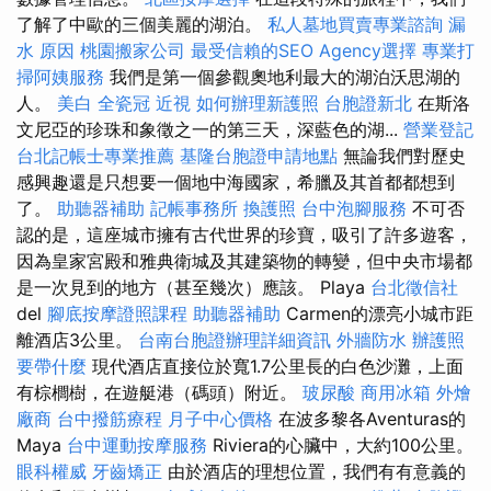
了解了中歐的三個美麗的湖泊。
私人墓地買賣專業諮詢
漏
水 原因
桃園搬家公司
最受信賴的SEO Agency選擇
專業打
掃阿姨服務
我們是第一個參觀奧地利最大的湖泊沃思湖的
人。
美白
全瓷冠
近視
如何辦理新護照
台胞證新北
在斯洛
文尼亞的珍珠和象徵之一的第三天，深藍色的湖...
營業登記
台北記帳士專業推薦
基隆台胞證申請地點
無論我們對歷史
感興趣還是只想要一個地中海國家，希臘及其首都都想到
了。
助聽器補助
記帳事務所
換護照
台中泡腳服務
不可否
認的是，這座城市擁有古代世界的珍寶，吸引了許多遊客，
因為皇家宮殿和雅典衛城及其建築物的轉變，但中央市場都
是一次見到的地方（甚至幾次）應該。 Playa
台北徵信社
del
腳底按摩證照課程
助聽器補助
Carmen的漂亮小城市距
離酒店3公里。
台南台胞證辦理詳細資訊
外牆防水
辦護照
要帶什麼
現代酒店直接位於寬1.7公里長的白色沙灘，上面
有棕櫚樹，在遊艇港（碼頭）附近。
玻尿酸
商用冰箱
外燴
廠商
台中撥筋療程
月子中心價格
在波多黎各Aventuras的
Maya
台中運動按摩服務
Riviera的心臟中，大約100公里。
眼科權威
牙齒矯正
由於酒店的理想位置，我們有有意義的