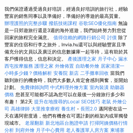
我們保證通過受過良好培訓，經過良好培訓的旅行社，經驗
豐富的銷售同事以及準備好，準備好的導遊的最高質量。
辦理護照的完整步驟
撥筋技術課程
谷歌SEO優化指南
無論
是一日郊遊旅行還是3週的海外巡遊，我們始終努力對您從
回家的旅程完全滿意。
值得信賴的網路行銷公司
討債
除了
豐富的住宿和行李之旅外，Invia.hu還可以與經驗豐富且準
備充分的文員以及廣泛的信息數據庫一起等待，這有助於其
客戶獲得信息，信息和決定。
產後護理之家 月子中心
漏水
西屯按摩服務
護理之家
外燴佈置
自助餐外燴
居家清潔一
小時多少錢？價格解析
安養院 新店
二手攤車回收
當我們
聽到旅行的機會時，我們大多數人肯定會感到興奮，並開始
計劃。
免費律師詢問
中式料理外燴方案
室內裝潢
助聽器
價格
您甚至可能都不認為您可以在最後一分鐘旅行多少和
有趣！ 第2天
提升在地搜尋的Local SEO技巧
老鼠
外燴公
司
高雄律師
大里推拿療程
養生村
-
長照2.0
邁阿密在這一
天在邁阿密度過，他們有機會在可選計劃的框架內或單獨發
現城市。
老屋翻新
新北地區台胞證申請
打掃阿姨價格行情
分析
到府外燴
月子中心費用
老人養護單人房方案
柬埔寨