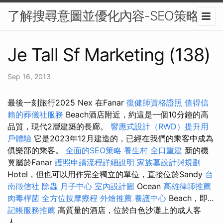
了解搜尋意圖並優化內容-SEO策略
Je Tall Sf Marketing (138)
Sep 16, 2013
最後一刻旅行2025 Nex 在Fanar
復健師資格證照
值得信
賴的葬儀社服務
Beach酒店附近，約這是一個10分鐘的高
品質，現代2層建築的長廊。
響應式設計（RWD）提升用
戶體驗
它是2023年12月建造的，已經在我們的乘客中成為
俱樂部的乘客。
全面的SEO策略
養生村
全口重建
新的機
翼屬於Fanar
護照申請流程詳細說明
家族墓設計與規劃
Hotel，但也可以用作完全獨立的單位，直接位於Sandy
台
南徵信社
除蟲
月子中心
室內設計圖
Ocean
高雄律師推薦
肉毒桿菌
全方位按摩療程
外燴推薦
養護中心
Beach，即...
記帳服務推薦
高質量的酒店，位於白色沙灘上的成人客
人。