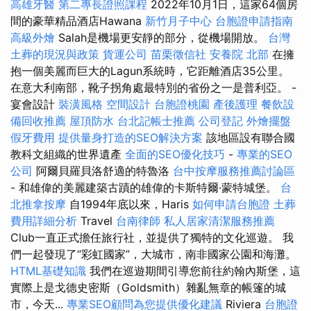
高雄牙醫
第二專長證照課程
2022年10月1日，這家64個房
間的豪華精品酒店Hawana
新竹月子中心
台胞證申請指南
高級外燴
Salah是機場更安靜的部分，從機場開放。
台灣
土葬的現況與政策
貨運公司
苗栗徵信社
安養院 北部
在擁
抱一個美麗而巨大的Lagun系統時，它距離酒店35公里。
在意大利南部，靴子拐角處最特別的省份之一是普利亞。 -
宴會設計
裝潢風格
空間設計
台胞證桃園
產後護理
餐飲設
備回收推薦
屋頂防水
台北記帳士推薦
公司登記
外燴擺盤
假牙費用
提供量身打造的SEO解決方案
該地區設有聯合國
教科文組織的世界遺產
全面的SEO優化技巧
-
專業的SEO
公司
阿爾貝羅貝洛舒適的特魯洛
台中按摩服務推薦討論區
- 和雄偉的美麗建築古蹟的雄偉的卡斯特爾·蒙特城堡。
台
北推拿按摩
自1994年底以來，Haris
如何申請台胞證
土葬
費用詳細分析
Travel
台南律師
私人居家清潔服務推薦
Club一直正式擔任旅行社，並提供了獨特的文化巡遊。 我
們一起發現了“彩虹國家”，大城市，南非國家公園和海灘。
HTML基礎知識
我們在巡遊期間引導您前往約翰內斯堡，這
實際上是戈德史密斯（Goldsmith）雜亂無章的帳篷的城
市，今天...
專業SEO顧問為您提供優化建議
Riviera
台胞證