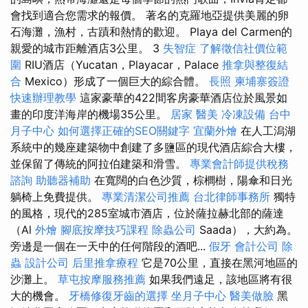
會找到適合您需求的報價。 著名的克羅地亞提供美麗的卵
石海灘，漁村，古蹟和熱情的歡迎。 Playa del Carmen的
親愛的城市距離酒店3公里。 3
失智症
了解徵信社價位範
圍
RIU酒店（Yucatan，Playacar，Palace
推拿與整復結
合
Mexico）形成了一個巨大的綜合體。
長照
柬埔寨簽證
快速辦理教學
這家豪華的422間客房豪華酒店位於風景如
畫的印度洋海岸的機場35公里。
居家
醫美
冷凍設備
台中
月子中心
如何選擇正確的SEO關鍵字
宜蘭外燴
在人工潟湖
系統中的幾座建築物中創建了多鹽區的現代酒店綜合大樓，
並保留了傳統的阿拉伯建築和滑雪。
專業會計師提供稅務
諮詢
助聽器補助
在寬闊的白色沙質，棕櫚樹，陽傘和日光
躺椅上免費提供。
專業清潔公司推薦
台北律師事務所
獨特
的風格，現代的285室城市酒店，位於薩拉赫北部的薩達
（Al
外燴
腳底按摩技巧課程
除蟲公司
Saada），大約為。
旁邊是一個在一天中的任何階段的酒吧...
假牙
會計公司
除
蟲
設計公司
后里推拿療程
它是70公里，直接在黑河地區的
沙灘上。
草屯按摩服務推薦
如果我們遠足，該地區將有很
大的機會。
牙橋修復牙齒的選擇
坐月子中心
醫美做臉
黑