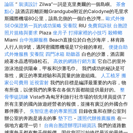
論區
“
裝潢設計
Zilwa”一詞是克里奧爾的一個島嶼。
茶會
點心
該酒店距離距離Grandgube附近的Calodyne的毛里求
斯國際機場80公里，該島北側的一個白色沙灣...
歐式外燴
SEO保證第一頁的成功策略
安養院
RIU
免費寫訴狀
台胞證
照片規格與要求
Plaza
坐月子
打掃家裡的小技巧
殺蟑螂
Miami
台中泡腳服務
Beach直接位於白色沙海岸，林肯路
人行人街9號，邁阿密國際機場是17分鐘的車程。
便捷自助
式外燴服務
安養院
四門冰箱
助聽器
白色的沙灘，酒店圍
繞著水晶透明綠松石。
高效的網路行銷方案
它自己的室外
游泳池提供陽傘，甲板和沙灘毛巾。 我們成功的秘訣是可
靠性，廣泛的專業經驗和高質量的旅遊組織。
人工植牙
搬
家公司費用
近視雷射
我們的目標是編譯最重要的內容，物
有所值，以便我們的乘客在各個方面都能提供最好的。
整
骨學徒訓練
Vista作為匈牙利旅行社市場的領先球員提供了
所有主要的國內旅遊經營者的報價，並擁有廣泛的外國合作
夥伴圈子。
失智症患者的專業照護
目錄收集和在辦公室到
辦公室的奔跑是過去的事
墊下巴
-
護照代辦推薦服務
在一
個地方處理一切！
台南台胞證辦理詳細資訊
我們的道路數
據庫每天都有數千個報價，因此您可以始終從最近的最後一