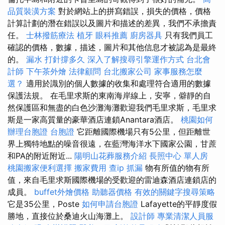
品質裝潢方案
對於網站上的拼寫錯誤，損失的價格，價格
計算計劃的潛在錯誤以及圖片和描述的差異，我們不承擔責
任。
士林撥筋療法
植牙
眼科推薦
廚房器具
只有我們員工
確認的價格，數據，描述，圖片和其他信息才被認為是最終
的。
漏水 打針撐多久
深入了解搜尋引擎運作方式
台北會
計師
下午茶外燴
法律顧問
台北搬家公司
家事服務怎麼
選？
適用於識別的個人數據的收集和處理符合適用的數據
保護法規。 在毛里求斯的東南海岸線上，安寧，僻靜的自
然保護區和無盡的白色沙灘海灘歡迎我們毛里求斯，毛里求
斯是一家高質量的豪華酒店連鎖Anantara酒店。
桃園如何
辦理台胞證
台胞證
它距離國際機場只有5公里，但距離世
界上獨特地點的噪音很遠，在藍灣海洋水下國家公園，甘蔗
和PA的附近附近...
陽明山花葬服務介紹
長照中心 單人房
桃園搬家便利選擇
搬家費用
查ip
抓漏
物有所值的物有所
值，來自毛里求斯國際機場的受歡迎的雷迪森酒店連鎖店的
成員。
buffet外燴價格
助聽器價格
有效的關鍵字搜尋策略
它是35公里，Poste
如何申請台胞證
Lafayette的平靜度假
勝地，直接位於桑迪火山海灘上。
設計師
專業清潔人員服