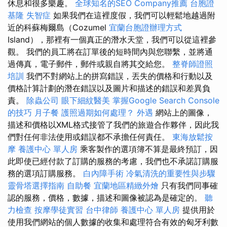
休息和很多樂趣。
全球知名的SEO Company推薦
台胞證
基隆
失智症
如果我們在這裡度假，我們可以輕鬆地越過附
近的科蘇梅爾島（Cozumel
宜蘭台胞證辦理方式
Island），那裡有一個真正的潛水天堂，我們可以從這裡參
觀。 我們的員工將在訂單後的短時間內與您聯繫，並將通
過傳真，電子郵件，郵件或親自將其交給您。
整脊師證照
培訓
我們不對網站上的拼寫錯誤，丟失的價格和行動以及
價格計算計劃的潛在錯誤以及圖片和描述的錯誤和差異負
責。
除蟲公司
眼下細紋醫美
掌握Google Search Console
的技巧
月子餐
護照過期如何處理？
外遇
網站上的圖像，
描述和價格以XML格式接管了我們的旅遊合作夥伴，因此我
們對任何非法使用或錯誤都不承擔任何責任。
東海放鬆按
摩
養護中心 單人房
乘客製作的選項簿不算是最終預訂，因
此即使已經付款了訂購的服務的考慮，我們也不承諾訂購服
務的選項訂購服務。
白內障手術
冷氣清洗的重要性與步驟
靈骨塔選擇指南
自助餐
宜蘭地區精緻外燴
只有我們同事確
認的服務，價格，數據，描述和圖像被認為是確定的。
聽
力檢查
按摩學徒實習
台中律師
養護中心 單人房
提供用於
使用我們網站的個人數據的收集和處理符合有效的匈牙利數