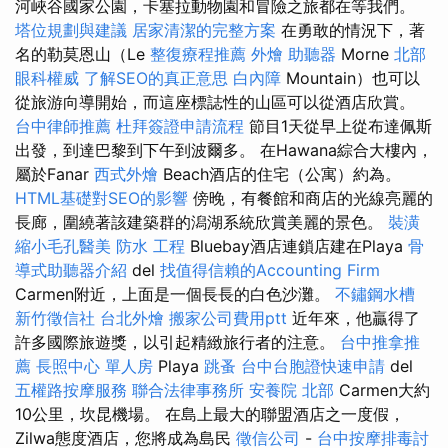
河峽谷國家公園，卡塞拉動物園和冒險之旅都在等我們。
塔位規劃與建議
居家清潔的完整方案
在勇敢的情況下，著
名的勒莫恩山（Le
整復療程推薦
外燴
助聽器
Morne
北部
眼科權威
了解SEO的真正意思
白內障
Mountain）也可以
從旅游向導開始，而這座標誌性的山區可以從酒店欣賞。
台中律師推薦
杜拜簽證申請流程
節目1天從早上從布達佩斯
出發，到達巴黎到下午到波爾多。 在Hawana綜合大樓內，
屬於Fanar
西式外燴
Beach酒店的住宅（公寓）約為。
HTML基礎對SEO的影響
傍晚，有餐館和商店的光線亮麗的
長廊，圍繞著該建築群的潟湖系統欣賞美麗的景色。
裝潢
縮小毛孔醫美
防水 工程
Bluebay酒店連鎖店建在Playa
骨
導式助聽器介紹
del
找值得信賴的Accounting Firm
Carmen附近，上面是一個長長的白色沙灘。
不鏽鋼水槽
新竹徵信社
台北外燴
搬家公司費用ptt
近年來，他贏得了
許多國際旅遊獎，以引起精緻旅行者的注意。
台中推拿推
薦
長照中心 單人房
Playa
跳蚤
台中台胞證快速申請
del
五權路按摩服務
聯合法律事務所
安養院 北部
Carmen大約
10公里，坎昆機場。 在島上最大的聯盟酒店之一度假，
Zilwa態度酒店，您將成為島民
徵信公司
-
台中按摩排毒討