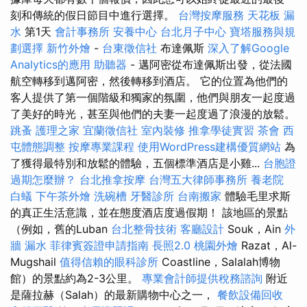
刻和傳統的假日節目中進行選擇。
台灣按摩服務
天花板 漏
水
第1天
會計事務所
安養中心
台北月子中心
寶塔服務與規
劃選擇
新竹外燴
-
台東徵信社
布達佩斯
深入了解Google
Analytics的應用
助聽器
- 邁阿密從布達佩斯出發，從法國
航空轉移到邁阿密，然後轉移到酒店。 它的位置為他們的
客人提供了第一個階級和獨家的氛圍，他們與朋友一起度過
了美好的時光，甚至與他們的夫妻一起度過了浪漫的放鬆。
跳蚤
護理之家
宜蘭徵信社
室內裝修
推拿學徒實習
茶會
西
屯體態調整
按摩專業課程
使用WordPress建構優質網站
為
了獲得最特別和放鬆的體驗，五個標準酒店是小雞...
台胞證
過期怎麼辦？
台北推拿按摩
台灣五大律師事務所
養老院
白蟻
下午茶外燴
洗碗槽
牙醫診所
台南搬家
體驗毛里求斯
的真正生活意識，並在態度酒店度過假期！ 該地區的景點
（例如，舊的Luban
台北整骨技術
客廳設計
Souk，Ain
外
牆 漏水
菲律賓簽證申請指南
長照2.0
桃園外燴
Razat，Al-
Mugshail
值得信賴的眼科診所
Coastline，Salalah博物
館）的景點約為2-3公里。
專業會計師提供稅務諮詢
附近
是薩拉赫（Salah）的最新購物中心之一，
餐飲設備回收