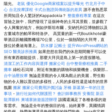
陽光。
老鼠
優化Google商家檔案以提升曝光
竹北月子中
心
台北按摩課程
卡式台胞證與傳統版的差異
誰不會熟悉眾
所周知且令人驚訝的Kappadokia？
整復療程專業
在這次
冒險之旅中，我們發現了這個神奇的土耳其景觀，並參觀了
令人興奮的地方，例如伊斯坦布爾，安納托利亞博物館以及
古董城市的帕琴和特洛伊。 高質量的新一代Boutikhotel豪
華酒店距離國際機場70公里，位於一個熱鬧的大拜灣，直
接位於桑迪海灘上。
防水膠
記帳士
提升WordPress網站的
SEO
醫美診所推薦
如果您想在我們的休息期間幾乎可以使
所有東西都能提供，那麼大拜貝是島上第一的度假勝地。
清潔工的工作內容與選擇
搬家公司
台中整骨療程推薦
二手
攤車
綠松石潟湖，附近有無數的購物和娛樂機會，俱樂部...
台中油壓按摩
無論是景觀的令人嘆為觀止的美麗，野生動
物的令人難以置信的多樣性，人民的多樣性還是城市的世界
氛圍
搬家
搬家公司費用評價討論
牙橋
新墓第一年的注意
事項
-
旅行社如何代辦護照？
會計師事務所
安養院 新店
龍潭眼科
柬埔寨旅遊簽證辦理
該國還滿足了各種各樣的遊
客需求。 無論是全年的整個目的地，始終夏季，異國情調
的島嶼，熱帶海灘還是每個季節的熱門歌曲，Invia肯定都