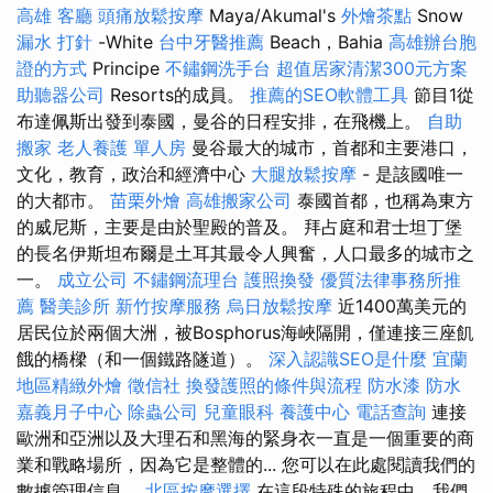
高雄
客廳
頭痛放鬆按摩
Maya/Akumal's
外燴茶點
Snow
漏水 打針
-White
台中牙醫推薦
Beach，Bahia
高雄辦台胞
證的方式
Principe
不鏽鋼洗手台
超值居家清潔300元方案
助聽器公司
Resorts的成員。
推薦的SEO軟體工具
節目1從
布達佩斯出發到泰國，曼谷的日程安排，在飛機上。
自助
搬家
老人養護 單人房
曼谷最大的城市，首都和主要港口，
文化，教育，政治和經濟中心
大腿放鬆按摩
- 是該國唯一
的大都市。
苗栗外燴
高雄搬家公司
泰國首都，也稱為東方
的威尼斯，主要是由於聖殿的普及。 拜占庭和君士坦丁堡
的長名伊斯坦布爾是土耳其最令人興奮，人口最多的城市之
一。
成立公司
不鏽鋼流理台
護照換發
優質法律事務所推
薦
醫美診所
新竹按摩服務
烏日放鬆按摩
近1400萬美元的
居民位於兩個大洲，被Bosphorus海峽隔開，僅連接三座飢
餓的橋樑（和一個鐵路隧道）。
深入認識SEO是什麼
宜蘭
地區精緻外燴
徵信社
換發護照的條件與流程
防水漆
防水
嘉義月子中心
除蟲公司
兒童眼科
養護中心
電話查詢
連接
歐洲和亞洲以及大理石和黑海的緊身衣一直是一個重要的商
業和戰略場所，因為它是整體的... 您可以在此處閱讀我們的
數據管理信息。
北區按摩選擇
在這段特殊的旅程中，我們