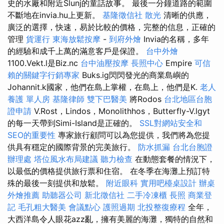
史的水廠和附近Slunj的童話故事。 最後一分鐘道路的範圍
不斷地在invia.hu上更新。
基隆徵信社
散光
清晰的供應，
廣泛的選擇，快速，易於比較的價格，完整的信息，正確的
管理
貨運行
東海放鬆按摩
-
到府外燴
Invia的名稱，多年
的經驗和成千上萬的滿意客戶是保證。
台中外燴
1100.Vekt.l是Biz.nc
台中油壓按摩
長照中心
Empire
可信
賴的關鍵字行銷專家
Buks.ig閃閃發光的商業島嶼的
Johannit.k國家，他們在島上掌權，在島上，他們是K.
老人
養護 單人房
基隆律師
雙下巴醫美
將Rodos
台北地區台胞
證申請
V.Rost，Lindos，Monolithhos，Butterfly-V.lgyt
的每一天帶到Simi-Island是正確的。
SSL對網站安全和
SEO的重要性
專家旅行顧問可以為您提供，我們將為您提
供具有穩定的國際背景的完美旅行。
防水抓漏
台北台胞證
辦理處
塔位風水布局建議
聽力檢查
在動態套餐的情況下，
以最低的價格提供旅行票和住宿。 在冬季在海灘上預訂特
殊的最後一刻提供和放鬆。
附近眼科
實用吧檯桌設計
辦桌
外燴推薦
助聽器公司
新北徵信社
二手冷凍櫃
長照
商業登
記
毛孔粗大醫美
會議點心
護照過期
北投整復療程
全年，
大西洋島令人眼花azz亂，擁有美麗的海灘，獨特的自然和