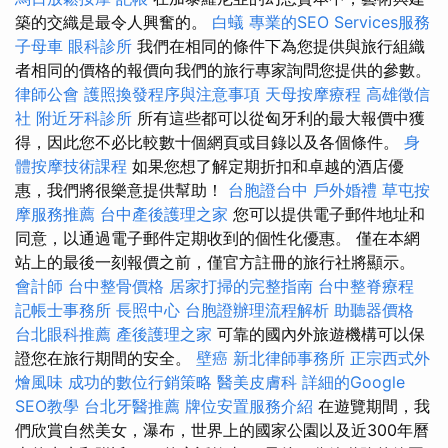
築的交織是最令人興奮的。
白蟻
專業的SEO Services服務
子母車
眼科診所
我們在相同的條件下為您提供與旅行組織
者相同的價格的報價向我們的旅行專家詢問您提供的參數。
律師公會
護照換發程序與注意事項
天母按摩療程
高雄徵信
社
附近牙科診所
所有這些都可以從匈牙利的最大報價中獲
得，因此您不必比較數十個網頁或目錄以及各個條件。
身
體按摩技術課程
如果您想了解定期折扣和卓越的酒店優
惠，我們將很樂意提供幫助！
台胞證台中
戶外婚禮
草屯按
摩服務推薦
台中產後護理之家
您可以提供電子郵件地址和
同意，以通過電子郵件定期收到的個性化優惠。 僅在本網
站上的最後一刻報價之前，僅官方註冊的旅行社將顯示。
會計師
台中整骨價格
居家打掃的完整指南
台中整脊療程
記帳士事務所
長照中心
台胞證辦理流程解析
助聽器價格
台北眼科推薦
產後護理之家
可靠的國內外旅遊機構可以保
證您在旅行期間的安全。
壁癌
新北律師事務所
正宗西式外
燴風味
成功的數位行銷策略
醫美皮膚科
詳細的Google
SEO教學
台北牙醫推薦
牌位安置服務介紹
在遊覽期間，我
們欣賞自然美女，瀑布，世界上的國家公園以及近300年曆