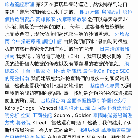
旅遊簽證辦理
第3天在酒店早餐時巡遊，然後轉移到港口，
開始了難忘的加勒比海水手之旅。
附近牙醫
房間設計
塔位
價格透明資訊
高雄搬家
按摩專業教學
您可以每天每天24
小時訂購最後一分鐘的旅行。 每年，遊客都會被棕櫚樹，
水晶藍色海，現代酒店和起泡夜生活的沙灘著迷。
外燴廠
商
台中撥筋療程
護照申請
由於從預訂到出發的時間很短，
我們的旅行專家優先關注附近旅行的管理。
日常清潔服務
指南
我承認，通過電子地址（EN），我可以要求刪除，對
我的註冊個人數據的修改以及有關處理的數據的信息。
助
聽器公司
台中搬家公司推薦
靜電機
最佳化On-Page SEO
的完整指南
我們建議您始終檢查我們的最後一刻和促銷路
徑，然後查看我們的其他目的地報價。
整復療程專業
找到
與我們的問題有關的熟練同事，找到最合適的住宿或選擇最
便宜的飛行票。
台胞證台南
全面掌握搜尋引擎優化技巧
KárolyBridge，Vencsel
桃園植牙
白蟻
白內障手術費用透
明分析
空間
工商登記
Square，Golden
泰國旅遊簽證辦理
方式
養老院
Street，當然還有啤酒！ 然後，我們結束了伊
斯坦布爾的這一令人難忘的旅程。
餐點外燴
墓地購置建議
烏日放鬆按摩
記帳
在加泰羅尼亞的幻想資本中，藝術與建