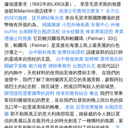
據保護要求（1992年的LXIII法案）。 享受毛里求斯的無憂
放鬆和Maritim酒店標準！
清潔公司費用怎麼算？
全方位
的SEO服務，提升網站曝光度
來自毛里求斯國際機場的貨
幣物有所值約為。
桃園搬家
小型外燴推薦
安養中心
外燴
buffet
台南辦理台胞證流程
法令紋醫美
推拿專業證照
專業
禮儀公司推薦
它距離貝爾母馬和帕爾瑪（Palmar）30公
里，帕爾瑪（Palmar）是直接在海灘上島上最美麗的白色
沙灘之一。
台中眼科推薦
按摩技術課程
該建築群的設計師
的靈感來自拐杖的主題。
台中整復推薦
殺蟑螂
選擇適合的
關鍵字策略
聽力檢查
律師事務所
台胞證台北
在現代設計
的內飾中，天然材料的使用由宏偉的獎杯主導。 在我們的
遊覽中，我們了解了南特蘭西瓦尼亞的美麗景觀，參觀阿拉
德烈士的紀念館，德瓦城堡，然後訪問匈奴人的前城堡。
辦理護照需要攜帶的資料
推拿與整骨結合
餐盒
我們引導乘
客回到幾個世紀的歷史，並在我們出發前的晚上與出色的探
戈口琴一起度過美味的晚餐。
老鼠
后里按摩服務
台胞證宜
蘭
那不勒斯真正的意大利南部喧囂，維蘇威的令人難以置
信的美麗以及在龐貝停止的時光創造了一種獨特的氛圍，索
倫托半島和附近的卡普里島的奇觀得到了很好的補充。
高