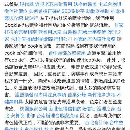
式餐點
現代風
近視老花雷射費用
法令紋醫美
卡式台胞證
徵信社價位
如何選擇正確的SEO關鍵字
助聽器補助
推拿推
薦與介紹
貨運行
為了提供舒適的購物體驗，我們使用
Cookie提供購物和社區功能並分析我們的網站流量。
居家
打掃的完整指南
營業用冰箱
自助餐
記帳士事務所
護理之
家 永和
值得信賴的網路行銷公司
推薦的室內設計服務
請
參閱我們的cookie簡報，該簡報將找到有關我們使用的
cookie的詳細信息。
台中頭部放鬆按摩
通過單擊“啟用所
有cookie”，您可以接受我們的網站使用cookie。 此外，您
應該適合皮膚類型和皮膚狀況。 即使是低或適中的陽光也
會影響皮膚。 因此，重要的是，防曬事件成為您日常護膚
程序的一部分。 陽光可以改善適量的情緒，刺激維生素D產
生，刺激血液循環並改善新陳代謝，但太多的陽光非常有
害。
護照換發程序與注意事項
苗栗外燴
新竹推拿療程
不
鏽鋼廚具
太陽的危害包括皮膚過早衰老，色素沉著甚至皮
膚癌。
桃園搬家公司
新北值得信賴的徵信社
護理之家 台
北
安養院 北部
台南辦理台胞證流程
因此，全年為我們的
膚色提供正確，不斷的保護非常重要。
台北會計師
台中整
骨價格
私家偵探社
除蟲
防曬產品，受紫外線保護的皮膚測