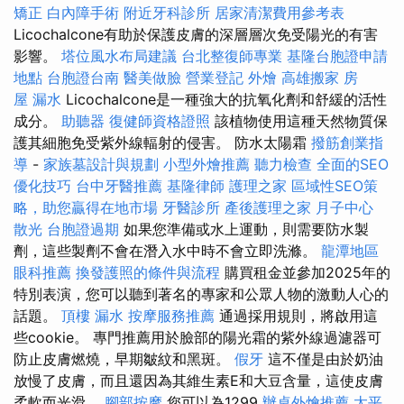
矯正
白內障手術
附近牙科診所
居家清潔費用參考表
Licochalcone有助於保護皮膚的深層層次免受陽光的有害
影響。
塔位風水布局建議
台北整復師專業
基隆台胞證申請
地點
台胞證台南
醫美做臉
營業登記
外燴
高雄搬家
房
屋 漏水
Licochalcone是一種強大的抗氧化劑和舒緩的活性
成分。
助聽器
復健師資格證照
該植物使用這種天然物質保
護其細胞免受紫外線輻射的侵害。 防水太陽霜
撥筋創業指
導
-
家族墓設計與規劃
小型外燴推薦
聽力檢查
全面的SEO
優化技巧
台中牙醫推薦
基隆律師
護理之家
區域性SEO策
略，助您贏得在地市場
牙醫診所
產後護理之家 月子中心
散光
台胞證過期
如果您準備或水上運動，則需要防水製
劑，這些製劑不會在潛入水中時不會立即洗滌。
龍潭地區
眼科推薦
換發護照的條件與流程
購買租金並參加2025年的
特別表演，您可以聽到著名的專家和公眾人物的激動人心的
話題。
頂樓 漏水
按摩服務推薦
通過採用規則，將啟用這
些cookie。 專門推薦用於臉部的陽光霜的紫外線過濾器可
防止皮膚燃燒，早期皺紋和黑斑。
假牙
這不僅是由於奶油
放慢了皮膚，而且還因為其維生素E和大豆含量，這使皮膚
柔軟而光滑。
腳部按摩
您可以為1299
辦桌外燴推薦
太平