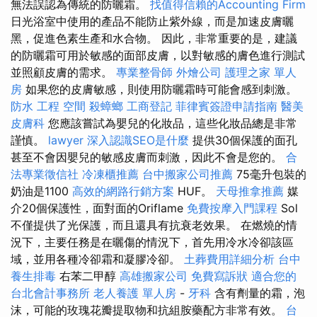
無法誤認為傳統的防曬霜。
找值得信賴的Accounting Firm
日光浴室中使用的產品不能防止紫外線，而是加速皮膚曬
黑，促進色素生產和水合物。 因此，非常重要的是，建議
的防曬霜可用於敏感的面部皮膚，以對敏感的膚色進行測試
並照顧皮膚的需求。
專業整骨師
外燴公司
護理之家 單人
房
如果您的皮膚敏感，則使用防曬霜時可能會感到刺激。
防水 工程
空間
殺蟑螂
工商登記
菲律賓簽證申請指南
醫美
皮膚科
您應該嘗試為嬰兒的化妝品，這些化妝品總是非常
謹慎。
lawyer
深入認識SEO是什麼
提供30個保護的面孔
甚至不會因嬰兒的敏感皮膚而刺激，因此不會是您的。
合
法專業徵信社
冷凍櫃推薦
台中搬家公司推薦
75毫升包裝的
奶油是1100
高效的網路行銷方案
HUF。
天母推拿推薦
媒
介20個保護性，面對面的Oriflame
免費按摩入門課程
Sol
不僅提供了光保護，而且還具有抗衰老效果。 在燃燒的情
況下，主要任務是在曬傷的情況下，首先用冷水冷卻該區
域，並用各種冷卻霜和凝膠冷卻。
土葬費用詳細分析
台中
養生排毒
右苯二甲醇
高雄搬家公司
免費寫訴狀
適合您的
台北會計事務所
老人養護 單人房
-
牙科
含有劑量的霜，泡
沫，可能的玫瑰花瓣提取物和抗組胺藥配方非常有效。
台