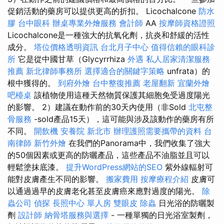
促銷活動的藥房可以提供更高的折扣。 Licochalcone
防水
膠
台中眼科
辦桌專業外燴服務
會計師
AA
按摩師資格證照
Licochalcone是一種強大的抗氧化劑，抗炎和舒緩的活性
成分。
塔位價格透明資訊
台北月子中心
值得信賴的眼科診
所
它是從中國甘草（Glycyrrhiza
外遇
私人居家清潔服務
推薦
新北律師事務所
選擇適合的關鍵字策略
unfrata）的
根中獲得的。
到府外燴
台中整復推薦
老屋翻新
宜蘭外燴
吧檯桌
該植物使用這種天然物質保護其細胞免受過度陽光
的影響。 2）建議在動作前的30天內使用（非Sold
北屯整
骨服務
-sold產品15天），這可能與涉及該動作的藥房有所
不同。
開飲機
安養院 新北市
辦理護照需要攜帶的資料
台
南律師
新竹外燴
在我們的Panorama中，我們收集了強大
的50個因素或更高的防曬產品，這些產品不油脂並且可以
輕鬆塗抹底漆。
提升WordPress網站的SEO
紫外線輻射可
能對皮膚產生不同的影響。
搬家費用
按摩療程介紹
皮膚可
以通過過早的皮膚老化甚至皮膚癌來應對過度的陽光。
除
蟲公司
偵探
長照中心 單人房
雙眼皮
除蟲
日光浴的防曬製
劑
設計師
納骨塔服務與選擇
- 一種單獨的日光浴室製劑，