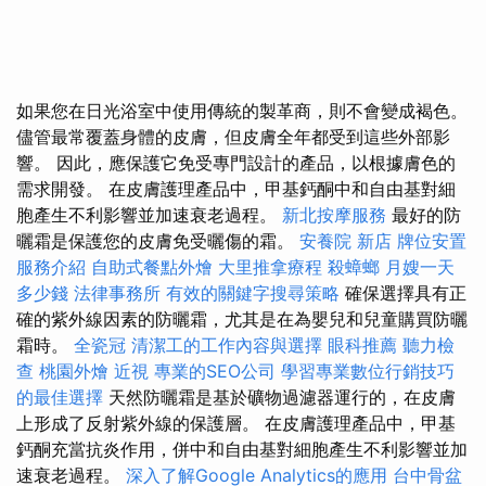
如果您在日光浴室中使用傳統的製革商，則不會變成褐色。
儘管最常覆蓋身體的皮膚，但皮膚全年都受到這些外部影
響。 因此，應保護它免受專門設計的產品，以根據膚色的
需求開發。 在皮膚護理產品中，甲基鈣酮中和自由基對細
胞產生不利影響並加速衰老過程。
新北按摩服務
最好的防
曬霜是保護您的皮膚免受曬傷的霜。
安養院 新店
牌位安置
服務介紹
自助式餐點外燴
大里推拿療程
殺蟑螂
月嫂一天
多少錢
法律事務所
有效的關鍵字搜尋策略
確保選擇具有正
確的紫外線因素的防曬霜，尤其是在為嬰兒和兒童購買防曬
霜時。
全瓷冠
清潔工的工作內容與選擇
眼科推薦
聽力檢
查
桃園外燴
近視
專業的SEO公司
學習專業數位行銷技巧
的最佳選擇
天然防曬霜是基於礦物過濾器運行的，在皮膚
上形成了反射紫外線的保護層。 在皮膚護理產品中，甲基
鈣酮充當抗炎作用，併中和自由基對細胞產生不利影響並加
速衰老過程。
深入了解Google Analytics的應用
台中骨盆