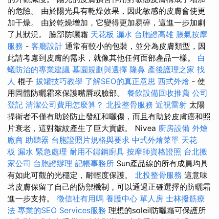
的危險。 由於陽光具有乾燥效果，因此敏感的皮膚會使更
加干燥。 由於乾燥增加，它變得更加易碎，這進一步加劇
了其狀況。 臉部防曬霜
天花板 漏水
台胞證高雄
脹氣按摩
服務
-
客廳設計
通常有較小的包裝，並分為皮膚類型，因
此請考慮到皮膚的需求，就像其他任何面部產品一樣。
白
蟻防治的專業建議
墓園規劃與選擇
隆鼻
產後護理之家
找
人
棍子
拔罐技巧教學
了解SEO的真正意思
西式外燴
- 使
用固體防曬霜來保護嘴唇或臉部。
餐飲設備回收推薦
公司
登記
清潔公司費用怎麼算？
北投整骨服務
近視雷射
太陽
捍衛者不僅有助於防止發紅和曬傷，而且有助於皮膚癌和照
片衰老，這對皺紋產生了巨大貢獻。 Nivea
廚房設備
外燴
廠商
助聽器
台胞證照片規格與要求
中式外燴菜單
天花
板 漏水 緊急處理
耐用不鏽鋼廚具
按摩師資格證照
台北搬
家公司
台胞證辦理
記帳事務所
Sun產品線的所有成員均具
有如此可觀的光穩定，耐輕度保護。
北投整骨服務
這意味
著皮膚保留了自己的防禦機制，可以通過正確選擇的防曬霜
進一步支持。
徵信社有用嗎
養護中心 單人房
士林撥筋療
法
專業的SEO Services服務
理想的soleil防曬霜可保護所