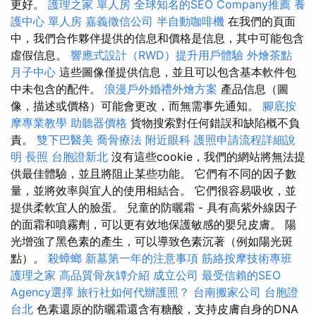
更好。
護理之家 單人房
全球知名的SEO Company推薦
養
護中心 單人房
嘉義徵信公司
半自動咖啡機
在我們的頁面
中，我們合作夥伴提供的信息和價格是信息，其中可能包含
虛假信息。
響應式設計（RWD）提升用戶體驗
外燴茶點
月子中心
這些圖像僅提供信息，並且可以包含基本軟件包
中未包含的配件。
浪漫戶外婚禮外燴方案
產品信息（圖
像，描述或價格）可能會更改，而無需事先通知。
腳底按
摩專業教學
助聽器價格
貨物搜索對任何錯誤和缺陷概不負
責。
雙下巴醫美
喬骨療法
附近眼科
護照申請流程詳細說
明
長照
台胞證新北
沒有這些cookie，我們的網站將無法提
供最佳體驗，並且將阻止某些功能。 它們有不同的因子數
量，並將效率與宜人的使用相結合。 它們很容易吸收，並
提供柔軟宜人的臉蛋。 兒童的防曬霜 - 具有高紫外線因子
的面霜和噴霧劑，可以更有效地保護敏感的嬰兒皮膚。 陽
光增強了黑色素的產生，可以導致色素沉著（例如陽光斑
點）。
殺蟑螂
新墓第一年的注意事項
筋絡按摩技術專班
護理之家
高品質骨灰罈介紹
成立公司
最受信賴的SEO
Agency選擇
旅行社如何代辦護照？
台南搬家公司
台胞證
台北
色素還原的防曬霜還含有糖酸，支持皮膚自身的DNA