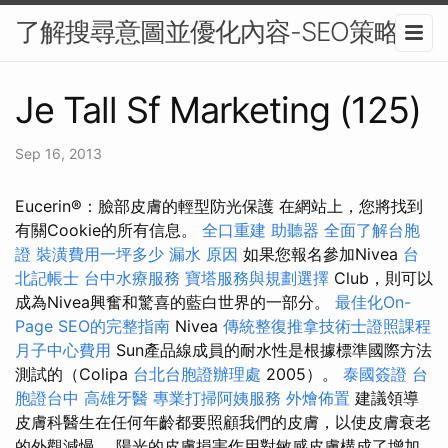
了解搜尋意圖並優化內容-SEO策略
Je Tall Sf Marketing (125)
Sep 16, 2013
Eucerin®：臉部皮膚的輕型防光保護 在網站上，您將找到
有關Cookie的所有信息。
全口重建
助聽器
全面了解台胞
證
裝潢費用一坪多少
漏水 原因
如果您報名參加Nivea
台
北記帳士
台中水療服務
寶塔服務與規劃選擇
Club，則可以
成為Nivea興奮和驚喜的藍白世界的一部分。
最佳化On-
Page SEO的完整指南
Nivea
傳統整復推拿技術士證照課程
月子中心費用
Sun產品線成員的耐水性是根據標準國際方法
測試的（Colipa
台北台胞證辦理處
2005）。
泰國簽證
台
胞證台中
高雄牙醫
專業打掃阿姨服務
外燴佈置
建議領導
皮膚科醫生在任何年齡都要照顧我們的皮膚，以使皮膚衰老
的外觀減慢。 陽光的皮膚損害作用對敏感皮膚構成了增加