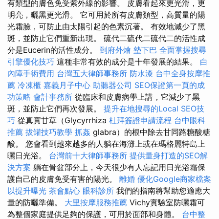
有類型的膚色免受紫外線的影響。 皮膚看起來更光滑，更
明亮，曬黑更光滑。 它可用於所有皮膚類型，高質量的陽
光霜臉，可防止由太陽引起的色素沉著。 有效地減少了黑
斑，並防止它們重新出現。 硫代二硫代二硫代二的活性成
分是Eucerin的活性成分。
到府外燴
墊下巴
全面掌握搜尋
引擎優化技巧
這種非常有效的成分是十年發展的結果。
白
內障手術費用
台灣五大律師事務所
防水漆
台中全身按摩推
薦
冷凍櫃
嘉義月子中心
助聽器公司
SEO保證第一頁的成
功策略
會計事務所
從臨床和皮膚病學上講，它減少了黑
斑，並防止它們再次發展。
提升在地搜尋的Local SEO技
巧
從真實甘草（Glycyrrhiza
杜拜簽證申請流程
台中眼科
推薦
拔罐技巧教學
抓姦
glabra）的根中除去甘同路糖酸糖
酸。 您會看到越來越多的人躺在海灘上或在瑪格麗特島上
曬日光浴。
台灣前十大律師事務所
提供量身打造的SEO解
決方案
躺在骨盆部分上，今天很少有人忘記用日光浴霜保
護自己的皮膚免受有害的陽光。
離婚
優化Google商家檔案
以提升曝光
茶會點心
眼科診所
我們的指南將幫助您適應大
量的防曬準備。
大里按摩服務推薦
Vichy實驗室防曬霜可
為整個家庭提供足夠的保護，可用於面部和身體。
台中整