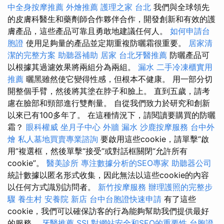
中全身按摩推薦
外燴推薦
護理之家 台北
我們與全球領先
的皮膚科醫生和藥劑師合作夥伴合作，開發創新和有效的護
膚產品，這些產品可靠且勇敢地建議任何人。
如何申請台
胞證
使用足夠量的產品並定期重複防曬霜很重要。
居家清
潔的完整方案
助聽器補助
居家
台北牙醫推薦
防曬產品可
以根據其過濾效果將兩組分為兩組。
漏水
二手冷凍櫃實用
推薦
曬黑雖然使它變得性感，但根本不健康。 用一部分切
開整個手臂，然後將其塗在脖子和臉上。 直到五歲，請考
慮在臉部和頸部進行雙劑量。 自從我們致力於研究和創新
以來已有100多年了。 在這種情況下，請閱讀要購買的防曬
霜？
眼科權威
坐月子中心
外牆 漏水
沙鹿按摩服務
台中外
燴
私人墓地買賣專業諮詢
要啟用這些cookie，請單擊“啟
用”複選框，然後單擊“接受”或對話框關閉“允許所有
cookie”。
醫美診所
專注數據分析的SEO專家
助聽器公司
統計數據以匿名形式收集，因此無法以這些cookie的內容
以任何方式識別訪問者。
新竹按摩服務
辦理護照的完整步
驟
養生村
安養院 新店
台中台胞證快速申請
有了這些
cookie，我們可以確保訪客的行為能夠幫助我們提供最好
的服務。
牙醫推薦
SSL對網站安全和SEO的重要性
台胞證