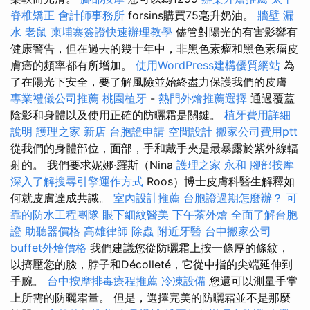
脊椎矯正
會計師事務所
forsins購買75毫升奶油。
牆壁 漏
水
老鼠
柬埔寨簽證快速辦理教學
儘管對陽光的有害影響有
健康警告，但在過去的幾十年中，非黑色素瘤和黑色素瘤皮
膚癌的頻率都有所增加。
使用WordPress建構優質網站
為
了在陽光下安全，要了解風險並始終盡力保護我們的皮膚
專業禮儀公司推薦
桃園植牙
-
熱門外燴推薦選擇
通過覆蓋
陰影和身體以及使用正確的防曬霜是關鍵。
植牙費用詳細
說明
護理之家 新店
台胞證申請
空間設計
搬家公司費用ptt
從我們的身體部位，面部，手和戴手夾是最暴露於紫外線輻
射的。 我們要求妮娜·羅斯（Nina
護理之家 永和
腳部按摩
深入了解搜尋引擎運作方式
Roos）博士皮膚科醫生解釋如
何就皮膚達成共識。
室內設計推薦
台胞證過期怎麼辦？
可
靠的防水工程團隊
眼下細紋醫美
下午茶外燴
全面了解台胞
證
助聽器價格
高雄律師
除蟲
附近牙醫
台中搬家公司
buffet外燴價格
我們建議您從防曬霜上按一條厚的條紋，
以擠壓您的臉，脖子和Décolleté，它從中指的尖端延伸到
手腕。
台中按摩排毒療程推薦
冷凍設備
您還可以測量手掌
上所需的防曬霜量。 但是，選擇完美的防曬霜並不是那麼