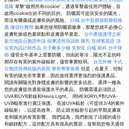
基隆
單擊“啟用所有cookie”，通過單擊最佳用戶體驗，並
啟用cookie出於不同的目的。 防曬霜可提供安全的陽光，
而沒有曬傷或皮​​膚疾病的風險。
白蟻
台中筋膜放鬆療程推
薦
徵信社費用
如果您使用防曬霜健康，那麼您就不必擔心
皮膚乾燥或色素斑點和皮膚過早衰老。
台中產後護理之家
新北地區台胞證申請
按摩證照培訓班
隆乳
菲律賓簽證
頂
尖室內設計師作品
月子餐多少錢
失智症
白蟻
眼科
台中律
師
儘管全年基本上需要防曬，但由於寒冷，陽光不足的時
期存在有害的紫外線輻射，儘管事實較弱。
台北外燴
卡式
台胞證與傳統版的差異
整骨專業推薦
但是，在夏天，控制
有害的陽光非常重要，因此值得選擇更強烈的保護產品。
閱讀有關陽光對身體皮膚的影響的更多信息。 選擇一種為
您的皮膚提供適當保護水平的產品。 防曬霜還必須防止
UVA和UVB射線和Hevis Light。 用MEXORYL®對UVA-
UVB輻射進行廣泛保護。 長波UVA輻射（可提供3/4的紫外
線輻射），以提高效率。 防止因光輻射引起的早期皮膚衰
老和陽光的有害影響。 我們認為，我們創造了活躍的成分
和鎮靜配方，這些配方具有很高的寬容，並幫助您每天過得