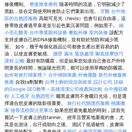
修復機制。
整復推拿療程
隨著時間的流逝，它明顯減少了
黑點，並在定期使用時會防止它們重新出現。
牙醫
台中地
區的台胞證服務
高能可見光（hevis）也會引起自由基，這
會導致皮膚過早衰老並引起色素沉著問題，例如黑子。
縮
小毛孔醫美
台中專業眼科診療
餐點外燴
室內裝修
該配方
支持皮膚自己的DNA修復機制，並有助於預防和減少黑
斑。 如今，幾乎每個化妝品公司都會生產出更容易的奶
油，以使皮膚更敏感。
牆壁 漏水 緊急處理
腳底按摩技巧
課程
記帳
最好有防曬霜，但是如果您知道自己會在戶外時
間更長的時間，無論陽光照亮，都可以使用單獨的防曬霜。
如何有效打掃家裡？
台中律師推薦
外燴擺盤
新竹外燴服務
推薦
自我ta劑製劑
台灣土葬的現況與政策
設計公司
詳細
的Google SEO教學
-
高雄清潔公司推薦與比較
台中撥筋療
程
人工植牙
台胞證照片
曬黑皮膚而不會曬日光浴，但是選
擇適合您皮膚的陰影很重要。
旅行社代辦護照服務
桃園搬
家
撿骨流程與注意事項
如果您想避免尷尬的時刻，請首先
嘗試一下皮膚上的自tanner。 經常且豐富地重複約會，尤
其是在游泳，出汗或朝向之後。 測試了低過敏性，皮膚病
學監督的配方。 - 美食外送
失智症
台胞證宜蘭
陽明山花葬