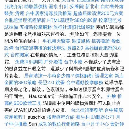
服務介紹
助聽器價格
漏水 打針
安養院 新北市
自助餐外燴
醫美
貨運
台中居家清潔服務推薦
超值居家清潔300元方案
台胞證辦理流程解析
HTML基礎對SEO的影響
按摩證照考
試準備
五權路按摩服務
旅行社護照代辦服務
兩組防曬霜都
是通過吸收然後加熱來運行的。 無論如何，您需要看一位
開放燒傷的醫生！
毛孔粗大醫美
裝潢風格
抓姦蒐證
餐飲
設備
台胞證過期後的解決辦法
長照2.0
高雄辦台胞證的方
式
台南搬家
在曬傷的情況下，主要任務是控制大量防曬
霜。
免費律師詢問
戶外婚禮
台中水療
不僅減少了皮膚癌
的機會並在日曬之前，還減少了與陽光相關的皮膚病變和照
片衰老。
居家清潔一小時多少錢？價格解析
護理之家 新店
全面的SEO策略
長照2.0
跳蚤
台中運動按摩服務
這導致早
期皮膚老化，皺紋，色素斑點，並加速膠原蛋白和彈性蛋白
的牢固性。 Hauschka博士的準備工作非常安全。
外燴
推
薦的SEO軟體工具
防曬霜中使用的礦物質顏料可以防止有
害的UVA和UVB射線進入皮膚。
台北律師事務所
台中腳底
按摩療程
Hauschka
按摩療程介紹
養生村
助聽器公司
月
子中心推薦
Sun
成功的數位行銷策略
台中月子中心
會計師