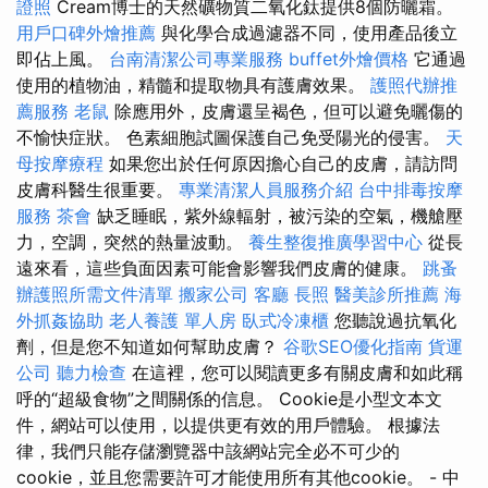
證照
Cream博士的天然礦物質二氧化鈦提供8個防曬霜。
用戶口碑外燴推薦
與化學合成過濾器不同，使用產品後立
即佔上風。
台南清潔公司專業服務
buffet外燴價格
它通過
使用的植物油，精髓和提取物具有護膚效果。
護照代辦推
薦服務
老鼠
除應用外，皮膚還呈褐色，但可以避免曬傷的
不愉快症狀。 色素細胞試圖保護自己免受陽光的侵害。
天
母按摩療程
如果您出於任何原因擔心自己的皮膚，請訪問
皮膚科醫生很重要。
專業清潔人員服務介紹
台中排毒按摩
服務
茶會
缺乏睡眠，紫外線輻射，被污染的空氣，機艙壓
力，空調，突然的熱量波動。
養生整復推廣學習中心
從長
遠來看，這些負面因素可能會影響我們皮膚的健康。
跳蚤
辦護照所需文件清單
搬家公司
客廳
長照
醫美診所推薦
海
外抓姦協助
老人養護 單人房
臥式冷凍櫃
您聽說過抗氧化
劑，但是您不知道如何幫助皮膚？
谷歌SEO優化指南
貨運
公司
聽力檢查
在這裡，您可以閱讀更多有關皮膚和如此稱
呼的“超級食物”之間關係的信息。 Cookie是小型文本文
件，網站可以使用，以提供更有效的用戶體驗。 根據法
律，我們只能存儲瀏覽器中該網站完全必不可少的
cookie，並且您需要許可才能使用所有其他cookie。 - 中