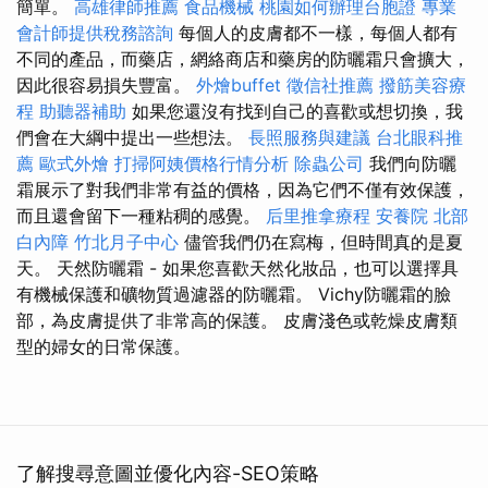
簡單。
高雄律師推薦
食品機械
桃園如何辦理台胞證
專業
會計師提供稅務諮詢
每個人的皮膚都不一樣，每個人都有
不同的產品，而藥店，網絡商店和藥房的防曬霜只會擴大，
因此很容易損失豐富。
外燴buffet
徵信社推薦
撥筋美容療
程
助聽器補助
如果您還沒有找到自己的喜歡或想切換，我
們會在大綱中提出一些想法。
長照服務與建議
台北眼科推
薦
歐式外燴
打掃阿姨價格行情分析
除蟲公司
我們向防曬
霜展示了對我們非常有益的價格，因為它們不僅有效保護，
而且還會留下一種粘稠的感覺。
后里推拿療程
安養院 北部
白內障
竹北月子中心
儘管我們仍在寫梅，但時間真的是夏
天。 天然防曬霜 - 如果您喜歡天然化妝品，也可以選擇具
有機械保護和礦物質過濾器的防曬霜。 Vichy防曬霜的臉
部，為皮膚提供了非常高的保護。 皮膚淺色或乾燥皮膚類
型的婦女的日常保護。
了解搜尋意圖並優化內容-SEO策略