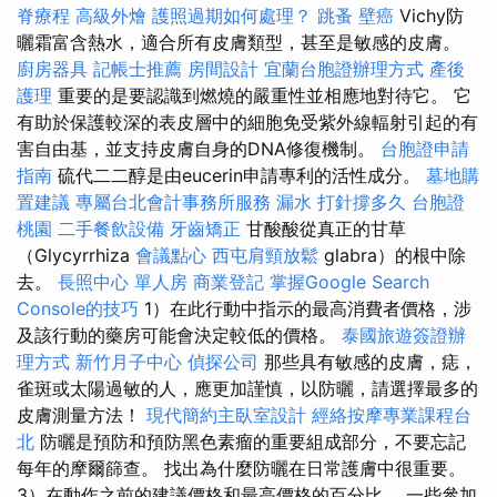
脊療程
高級外燴
護照過期如何處理？
跳蚤
壁癌
Vichy防
曬霜富含熱水，適合所有皮膚類型，甚至是敏感的皮膚。
廚房器具
記帳士推薦
房間設計
宜蘭台胞證辦理方式
產後
護理
重要的是要認識到燃燒的嚴重性並相應地對待它。 它
有助於保護較深的表皮層中的細胞免受紫外線輻射引起的有
害自由基，並支持皮膚自身的DNA修復機制。
台胞證申請
指南
硫代二二醇是由eucerin申請專利的活性成分。
墓地購
置建議
專屬台北會計事務所服務
漏水 打針撐多久
台胞證
桃園
二手餐飲設備
牙齒矯正
甘酸酸從真正的甘草
（Glycyrrhiza
會議點心
西屯肩頸放鬆
glabra）的根中除
去。
長照中心 單人房
商業登記
掌握Google Search
Console的技巧
1）在此行動中指示的最高消費者價格，涉
及該行動的藥房可能會決定較低的價格。
泰國旅遊簽證辦
理方式
新竹月子中心
偵探公司
那些具有敏感的皮膚，痣，
雀斑或太陽過敏的人，應更加謹慎，以防曬，請選擇最多的
皮膚測量方法！
現代簡約主臥室設計
經絡按摩專業課程台
北
防曬是預防和預防黑色素瘤的重要組成部分，不要忘記
每年的摩爾篩查。 找出為什麼防曬在日常護膚中很重要。
3）在動作之前的建議價格和最高價格的百分比。 一些參加