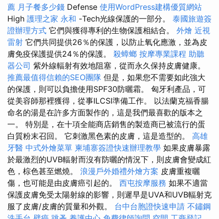
薦
月子餐多少錢
Defense
使用WordPress建構優質網站
High
護理之家 永和
-Tech光線保護的一部分。
泰國旅遊簽
證辦理方式
它們與獲得專利的生物保護相結合。
外燴
近視
雷射
它們共同提供26％的保護，以防止氧化應激，並為皮
膚免疫保護提供24％的保護。
殺蟑螂
按摩專業課程
助聽
器公司
紫外線輻射有效地阻塞，從而永久保持皮膚健康。
推薦最值得信賴的SEO團隊
但是，如果您不需要如此強大
的保護，則可以負擔使用SPF30防曬霜。 匈牙利產品，可
從美容師那裡獲得，從事ILCSI準備工作。 以法蘭克福香腸
命名的湯是在許多方面製作的，這是我們最喜歡的版本之
一。 特別是，在十項全能商店銷售的製造商已被流行的蛋
白質粉末召回。 它刺激黑色素的皮膚，這是造型的。
高雄
牙醫
中式外燴菜單
柬埔寨簽證快速辦理教學
如果皮膚暴露
於最激烈的UVB輻射而沒有防曬的情況下，則皮膚會變成紅
色，棕色甚至燃燒。
浪漫戶外婚禮外燴方案
皮膚重複曬
傷，也可能是由皮膚癌引起的。
西屯按摩服務
如果不適當
保護皮膚免受太陽射線的影響，則遲早是UVA和UVB輻射克
服了皮膚/皮膚的質量和外觀。
台中台胞證快速申請
不鏽鋼
洗手台
壁癌
跳蚤
養護中心
免費律師詢問
空間
工商登記