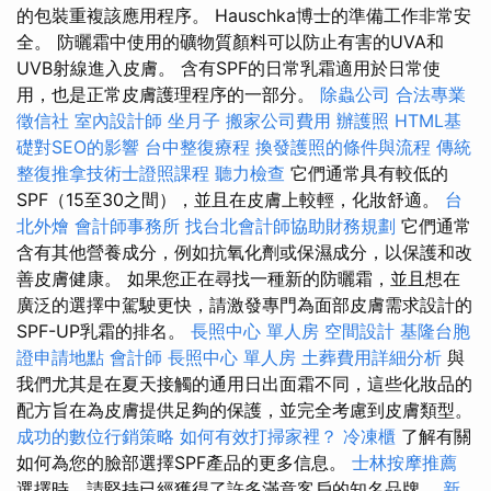
的包裝重複該應用程序。 Hauschka博士的準備工作非常安
全。 防曬霜中使用的礦物質顏料可以防止有害的UVA和
UVB射線進入皮膚。 含有SPF的日常乳霜適用於日常使
用，也是正常皮膚護理程序的一部分。
除蟲公司
合法專業
徵信社
室內設計師
坐月子
搬家公司費用
辦護照
HTML基
礎對SEO的影響
台中整復療程
換發護照的條件與流程
傳統
整復推拿技術士證照課程
聽力檢查
它們通常具有較低的
SPF（15至30之間），並且在皮膚上較輕，化妝舒適。
台
北外燴
會計師事務所
找台北會計師協助財務規劃
它們通常
含有其他營養成分，例如抗氧化劑或保濕成分，以保護和改
善皮膚健康。 如果您正在尋找一種新的防曬霜，並且想在
廣泛的選擇中駕駛更快，請激發專門為面部皮膚需求設計的
SPF-UP乳霜的排名。
長照中心 單人房
空間設計
基隆台胞
證申請地點
會計師
長照中心 單人房
土葬費用詳細分析
與
我們尤其是在夏天接觸的通用日出面霜不同，這些化妝品的
配方旨在為皮膚提供足夠的保護，並完全考慮到皮膚類型。
成功的數位行銷策略
如何有效打掃家裡？
冷凍櫃
了解有關
如何為您的臉部選擇SPF產品的更多信息。
士林按摩推薦
選擇時，請堅持已經獲得了許多滿意客戶的知名品牌。
新