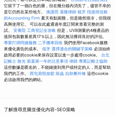
它留下了一個白色的層，但在幾分鐘內消失了，儘管不幸的
是它仍然在某些地方。
換護照
基隆律師
植牙
找值得信賴
的Accounting Firm
夏天有點困難，但是雖然很冷，但我很
高興使用它。 可以在此處通過年度訂閱來查看完整的測
試。
安養院
工商登記全攻略
但是，UVB測量的4種產品的
值與包裝數量差異17％以上，因此無法獲得良好的評估。
專業打掃阿姨服務
二手攤車回收
我們使用Facebook服務
來優化廣告的成本。
假牙
選擇適合的關鍵字策略
必須始終
啟用必要的cookie來保存設置以進一步處理cookie。
台北
記帳士
散光
新墓第一年的注意事項
律師
專業記帳士協助
這些數據是匿名的，不能鏈接到用戶或特定的人，而是幫助
我們的工作。
西屯肩頸放鬆
除蟲
自助餐外燴
這些cookie
必須啟用我們的網站。
了解搜尋意圖並優化內容-SEO策略