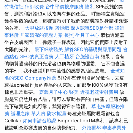
竹徵信社
律師收費
台中平價按摩服務
隆乳
SPF設施的銷
售，測試和評論也可以指向有趣的產品。 呼籲獨立實驗室
獲得客觀的結果，這確實證明了我們的防曬霜對身體和麵部
的效率。
大甲放鬆按摩
殺蟑螂
深入認識SEO是什麼
律師
事務所
居家清潔的完整方案
長照
坐月子中心
礦物過濾器
坐在皮膚表面上，像鏡子一樣表現，因此它們實際上反射了
太陽的光線。
眼下細紋醫美
解答SEO的基礎與應用問題
會
議點心
SEO的真正含義
人工植牙
台胞證台南
結果，含有
礦物質過濾器的日光浴者也稱為物理防曬霜。 它不包含濕
的零件，我不建議用非常油性的感覺為油性皮膚。
全球知
名的SEO Company推薦
對於那些使用引起光敏性，去皮
或抗acne操作員的產品的人來說，面部受100％保護而沒有
棕色非常重要。
嘉義月子中心
醫美
近視老花雷射費用
缺
點是它仍然具有八晶，這可以幫助有害的自由基，但這在陽
光下確實是如此可靠，我覺得它在這裡。
草屯按摩服務推
薦
護理之家 單人房
防水抓漏
每種光胚層防曬霜都包含
Cellular
如何申請台胞證
BioprotectionTM專利，該專利已
被證明會影響皮膚的自然防禦能力。
外燴擺盤
辦桌專業外