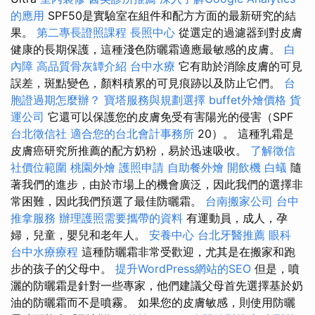
的應用
SPF50是實驗室在組件和配方方面的最新研究的結
果。
第二專長證照課程
長照中心
從選定的過濾器到對皮膚
健康的長期保護，這種淺色防曬霜適應最敏感的皮膚。
白
內障
高品質骨灰罈介紹
台中水療
它有助於消除皮膚的可見
誤差，斑點變色，顏料積累的可見痕跡以及防止它們。
台
胞證過期怎麼辦？
寶塔服務與規劃選擇
buffet外燴價格
貨
運公司
它還可以保護您的皮膚免受有害陽光的侵害（SPF
台北徵信社
適合您的台北會計事務所
20）。 這種乳霜是
皮膚癌研究所推薦的配方奶粉，易於迅速吸收。
了解徵信
社價位範圍
桃園外燴
護照申請
自助餐外燴
開飲機
白蟻
隨
著我們的進步，由於市場上的機會廣泛，因此我們的選擇非
常困難，因此我們預選了最佳防曬霜。
台南搬家公司
台中
推拿服務
辦理護照需要攜帶的資料
有運動員，成人，孕
婦，兒童，嬰兒和老年人。
安養中心
台北牙醫推薦
眼科
台中水療療程
這種防曬霜非常受歡迎，尤其是在搬家和跑
步的孩子的父母中。
提升WordPress網站的SEO
但是，噴
灑的防曬霜是針對一些專家，他們建議父母首先選擇基於奶
油的防曬霜而不是噴霧。 如果您的皮膚敏感，則使用防曬