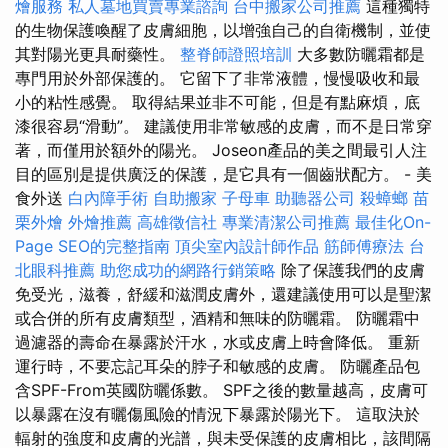
燴服務
私人墓地買賣專業諮詢
台中搬家公司推薦
這種獨特
的生物保護喚醒了皮膚細胞，以增強自己的自衛機制，並使
其對陽光更具耐藥性。
整脊師證照培訓
大多數防曬霜都是
專門用於外部保護的。 它留下了非常液體，慢慢吸收和最
小的粘性感覺。 取得結果並非不可能，但是有點麻煩，底
漆很容易“滑動”。 建議使用非常敏感的皮膚，而不是日常穿
著，而僅用於額外的陽光。 Joseon產品的美之間最引人注
目的區別是提供廣泛的保護，是它具有一個齒狀配方。 - 美
食外送
白內障手術
自助搬家
子母車
助聽器公司
殺蟑螂
苗
栗外燴
外燴推薦
高雄徵信社
專業清潔公司推薦
最佳化On-
Page SEO的完整指南
頂尖室內設計師作品
筋師傅療法
台
北眼科推薦
助您成功的網路行銷策略
除了保護我們的皮膚
免受光，滋養，舒緩和滋潤皮膚外，還建議使用可以是聖潔
或合併的所有皮膚類型，酒精和無味的防曬霜。 防曬霜中
過濾器的壽命在暴露於汗水，水或皮膚上時會降低。 重新
運行時，不要忘記耳朵的脖子和敏感的皮膚。 防曬產品包
含SPF-From英國防曬係數。 SPF之後的數量越高，皮膚可
以暴露在沒有曬傷風險的情況下暴露於陽光下。 這取決於
輻射的強度和皮膚的光譜，與未受保護的皮膚相比，該間隔