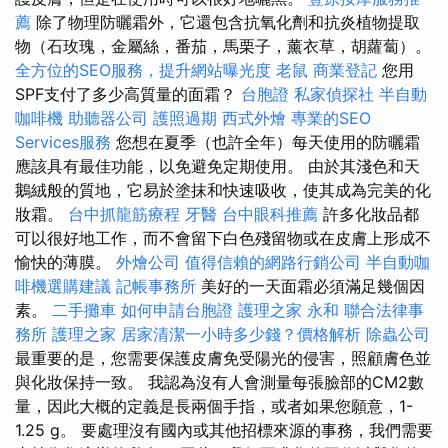
薦
除了物理防曬霜外，它還包含抗氧化劑和抗炎植物提取
物（石玫瑰，金屬絲，番茄，馬栗子，薰衣草，胡蘿蔔）。
全方位的SEO服務，提升網站曝光度
老鼠
商業登記
您用
SPF支付了多少高質量的面霜？
台胞證
私家偵探社
半自動
咖啡機
助聽器公司
護照過期
西式外燴
專業的SEO
Services服務
您想在夏季（也許全年）每天使用的防曬霜
應該具有最佳功能，以免避免定期使用。 由於其淺色和天
鵝絨般的質地，它易於塗抹和快速吸收，使其成為完美的化
妝霜。
台中抓龍筋療程
牙醫
台中眼科推薦
許多化妝品都
可以很好地工作，而不會留下白色殘留物或在皮膚上形成不
愉快的薄膜。
外燴公司
值得信賴的網路行銷公司
半自動咖
啡機選購建議
記帳事務所
美好的一天面霜必須滿足幾個因
素。
二手攤車
如何申請台胞證
護理之家 永和
聯合法律事
務所
護理之家
居家清潔一小時多少錢？價格解析
除蟲公司
最重要的是，您需要保護皮膚免受陽光的侵害，照顧膚色並
與化妝保持一致。 我認為沒有人會測量每張臉部的CM2數
量，因此大概的定義是長兩個手指，或者如果您願意，1-
1.25 g。 要處理沒有國內或其他招標來源的事務，我們需要