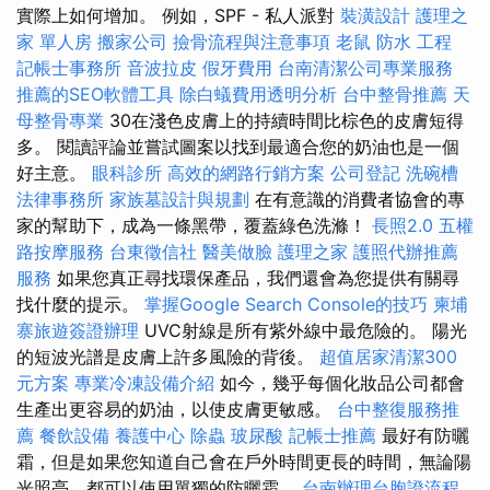
實際上如何增加。 例如，SPF - 私人派對
裝潢設計
護理之
家 單人房
搬家公司
撿骨流程與注意事項
老鼠
防水 工程
記帳士事務所
音波拉皮
假牙費用
台南清潔公司專業服務
推薦的SEO軟體工具
除白蟻費用透明分析
台中整骨推薦
天
母整骨專業
30在淺色皮膚上的持續時間比棕色的皮膚短得
多。 閱讀評論並嘗試圖案以找到最適合您的奶油也是一個
好主意。
眼科診所
高效的網路行銷方案
公司登記
洗碗槽
法律事務所
家族墓設計與規劃
在有意識的消費者協會的專
家的幫助下，成為一條黑帶，覆蓋綠色洗滌！
長照2.0
五權
路按摩服務
台東徵信社
醫美做臉
護理之家
護照代辦推薦
服務
如果您真正尋找環保產品，我們還會為您提供有關尋
找什麼的提示。
掌握Google Search Console的技巧
柬埔
寨旅遊簽證辦理
UVC射線是所有紫外線中最危險的。 陽光
的短波光譜是皮膚上許多風險的背後。
超值居家清潔300
元方案
專業冷凍設備介紹
如今，幾乎每個化妝品公司都會
生產出更容易的奶油，以使皮膚更敏感。
台中整復服務推
薦
餐飲設備
養護中心
除蟲
玻尿酸
記帳士推薦
最好有防曬
霜，但是如果您知道自己會在戶外時間更長的時間，無論陽
光照亮，都可以使用單獨的防曬霜。
台南辦理台胞證流程