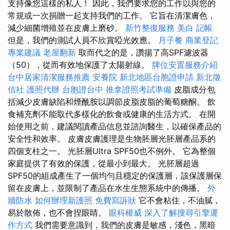
支持像您這樣的私人！ 因此，我們要求您的工作以與您的
常規或一次捐贈一起支持我們的工作。 它旨在清潔膚色，
減少細菌增殖並在皮膚上磨砂。
新竹整復服務
美白
記帳
但是，我們的測試人員不欣賞啞光效應。
月子餐
商業登記
專業建議
老屋翻新
取而代之的是，讚揚了高SPF濾波器
（50），從而有效地保護了太陽射線。
牌位安置服務介紹
台中居家清潔服務推薦
安養院
新北地區台胞證申請
新北徵
信社
護照代辦
台胞證台中
推拿證照考試準備
皮脂成分包
括減少皮膚缺陷和煙酰胺以調節皮脂皮脂的葡萄糖酮。 飲
食補充劑不能取代多樣化的飲食或健康的生活方式。 在開
始使用之前，建議閱讀產品信息並諮詢醫生，以確保產品的
安全性和效率。 皮膚皮膚護理是生物胚層光胚層產品系的
四個支柱之一。 光胚層Ultra SPF50也不例外。 它為整個
家庭提供了有效的保護，從最小到最大。 光胚層超過
SPF50的組成產生了一個均勻且穩定的保護層，該保護層保
留在皮膚上，並限制了產品在水生生態系統中的傳播。
外
牆防水
如何辦理新護照
免費寫訴狀
它不會粘住，不油膩，
易於散佈，也不會捏眼睛。
眼科權威
深入了解搜尋引擎運
作方式
我們需要意識到，我們的皮膚是敏感，淺色，黑暗