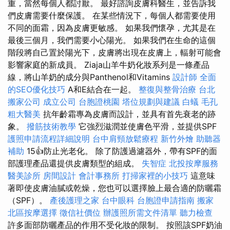
重，當然每個人都討厭。 最好諮詢皮膚科醫生，並告訴我
們皮膚需要什麼保護。 在某些情況下，每個人都需要使用
不同的面霜，因為皮膚更敏感。 如果我們懷孕，尤其是在
最後三個月，我們需要小心陽光。 如果我們在生命的這個
階段將自己置於陽光下，皮膚將出現在皮膚上，輻射可能會
影響家庭的新成員。 Ziaja山羊牛奶化妝系列是一條產品
線，將山羊奶的成分與Panthenol和Vitamins
設計師
全面
的SEO優化技巧
A和E結合在一起。
整復與整骨治療
台北
搬家公司
成立公司
台胞證桃園
塔位規劃與建議
白蟻
毛孔
粗大醫美
抗年齡霜專為皮膚而設計，並具有首先衰老的跡
象。
撥筋技術教學
它強烈滋潤並使膚色平滑，並提供SPF
護照申請流程詳細說明
台中肩頸放鬆療程
新竹外燴
助聽器
補助
15👍防止光老化。 除了防護過濾器外，帶有SPF的面
部護理產品還提供皮膚類型的組成。
失智症
北投按摩服務
醫美診所
房間設計
會計事務所
打掃家裡的小技巧
這意味
著即使皮膚油膩或乾燥，您也可以選擇臉上最合適的防曬霜
（SPF）。
產後護理之家
台中眼科
台胞證申請指南
搬家
北區按摩選擇
徵信社價位
辦護照所需文件清單
聽力檢查
許多面部防曬產品的作用不受化妝的限制。 按照該SPF奶油