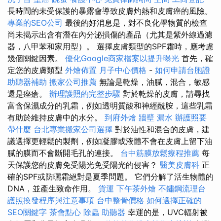
長時間的未受保護的暴露會導致皮膚灼熱和皮膚癌的風險。
專業的SEO公司
最後的好消息是，對不良化學物質的檢查
尚未揭示出含有潛在內分泌損傷的產品（尤其是紫外線過濾
器，八甲苯和家用型）。 選擇皮膚類型的SPF霜時，應考慮
幾個關鍵因素。
優化Google商家檔案以提升曝光
首先，確
定您的皮膚類型
外燴佈置
月子中心價格
-
如何申請台胞證
助聽器補助
搬家公司推薦
無論是乾燥，油膩，混合，敏感
還是痤瘡。
辦理護照的完整步驟
對於乾燥的皮膚，請尋找
富含保濕成分的乳霜，例如透明質酸和神經酰胺，這些乳霜
有助於維持皮膚中的水分。
到府外燴
牆壁 漏水
辦護照要
帶什麼
台北專業搬家公司選擇
對於油性和混合的皮膚，建
議選擇更輕鬆的製劑，例如凝膠或液體不會在皮膚上留下油
膩的膜而不會斷開毛孔的連接。
台中筋膜放鬆療程推薦
每
天保護您的皮膚免受陽光免受陽光的侵害？
醫美皮膚科
正
確的SPF或防曬霜絕對是夏季問題。 它們分解了活生物體的
DNA，並產生致命作用。
貨運
下午茶外燴
不鏽鋼流理台
護照換發程序與注意事項
台中整骨價格
如何選擇正確的
SEO關鍵字
茶會點心
除蟲
助聽器
幸運的是，UVC輻射被