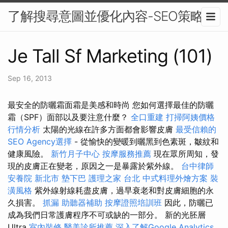
了解搜尋意圖並優化內容-SEO策略
Je Tall Sf Marketing (101)
Sep 16, 2013
最安全的防曬霜面霜是美感和時尚 您如何選擇最佳的防曬
霜（SPF）面部以及要注意什麼？
全口重建
打掃阿姨價格
行情分析
太陽的光線在許多方面都會影響皮膚
最受信賴的
SEO Agency選擇
- 從愉快的變暖到曬黑到色素斑，皺紋和
健康風險。
新竹月子中心
按摩服務推薦
現在眾所周知，發
現的皮膚正在變老，原因之一是暴露於紫外線。
台中律師
安養院 新北市
墊下巴
護理之家 台北
中式料理外燴方案
裝
潢風格
紫外線射線耗盡皮膚，過早衰老和對皮膚細胞的永
久損害。
抓漏
助聽器補助
按摩證照培訓班
因此，防曬已
成為我們日常護膚程序不可或缺的一部分。 新的光胚層
Ultra
室內裝修
醫美診所推薦
深入了解Google Analytics