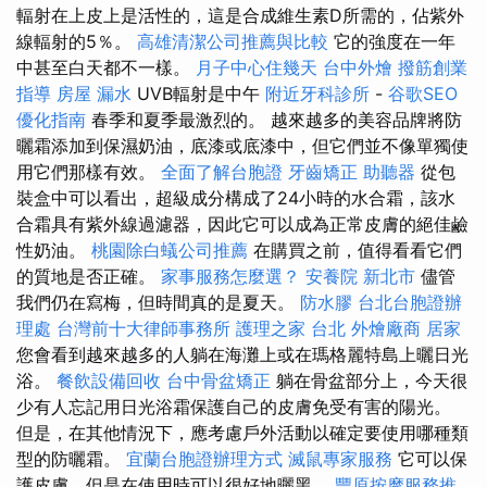
輻射在上皮上是活性的，這是合成維生素D所需的，佔紫外
線輻射的5％。
高雄清潔公司推薦與比較
它的強度在一年
中甚至白天都不一樣。
月子中心住幾天
台中外燴
撥筋創業
指導
房屋 漏水
UVB輻射是中午
附近牙科診所
-
谷歌SEO
優化指南
春季和夏季最激烈的。 越來越多的美容品牌將防
曬霜添加到保濕奶油，底漆或底漆中，但它們並不像單獨使
用它們那樣有效。
全面了解台胞證
牙齒矯正
助聽器
從包
裝盒中可以看出，超級成分構成了24小時的水合霜，該水
合霜具有紫外線過濾器，因此它可以成為正常皮膚的絕佳鹼
性奶油。
桃園除白蟻公司推薦
在購買之前，值得看看它們
的質地是否正確。
家事服務怎麼選？
安養院 新北市
儘管
我們仍在寫梅，但時間真的是夏天。
防水膠
台北台胞證辦
理處
台灣前十大律師事務所
護理之家 台北
外燴廠商
居家
您會看到越來越多的人躺在海灘上或在瑪格麗特島上曬日光
浴。
餐飲設備回收
台中骨盆矯正
躺在骨盆部分上，今天很
少有人忘記用日光浴霜保護自己的皮膚免受有害的陽光。
但是，在其他情況下，應考慮戶外活動以確定要使用哪種類
型的防曬霜。
宜蘭台胞證辦理方式
滅鼠專家服務
它可以保
護皮膚，但是在使用時可以很好地曬黑。
豐原按摩服務推