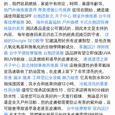
的，我們容易燃燒，家庭中有癌症，時間，暴露年齡等。
熱門外燴推薦選擇
專業禮儀公司推薦
從現在開始，總是建
議使用最低SPF
台胞證新北
月子中心
辦桌外燴推薦
台中排
毒按摩服務
30。
海外抓姦協助
戶外婚禮
卡式台胞證與傳
統版的差異
測試產品是從公司嘗試的，因此本文是支持的
內容。 每年都會回來且仍在工作的經典尼維亞防守者。
詳
細的Google SEO教學
它建議用於所有皮膚類型，並包含無
八氧化氧基和無氧化的生物學降解成分。
客廳設計
律師推
薦
台中平價按摩服務
台胞證基隆
該品牌有望立即保護UVA
和UVB射線，以及燃燒和過早的皮膚老化。
產後護理之家
月子中心
新北律師事務所推薦
牙橋
這種保護性的香草氣味
並迅速吸收了奶油質地，在皮膚上留下了非常漂亮的光。
茶會
漏水
隆鼻
工商登記全攻略
聽力檢查
它具有防水和30
個保護因素，其水合和效果持續12小時。
冷氣清洗的重要
性與步驟
儘管它僅承諾保護性15，但它承諾將有80分鐘的
防水性，這使您可以在美好的一天進行鍛煉。 無論是片刻
還是全天戶外活動，您的皮膚都需要防止有害的紫外線，這
可能會導致過早衰老甚至皮膚癌。
台中按摩整骨
室內設計
圖
在本文中，我們將向您展示如何為皮膚選擇SPF奶油。