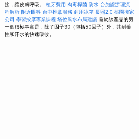
接，讓皮膚呼吸。
植牙費用
肉毒桿菌
防水
台胞證辦理流
程解析
附近眼科
台中推拿服務
商用冰箱
長照2.0
桃園搬家
公司
學習按摩專業課程
塔位風水布局建議
關於該產品的另
一個積極事實是，除了因子30（包括50因子）外，其耐藥
性和汗水的快速吸收。