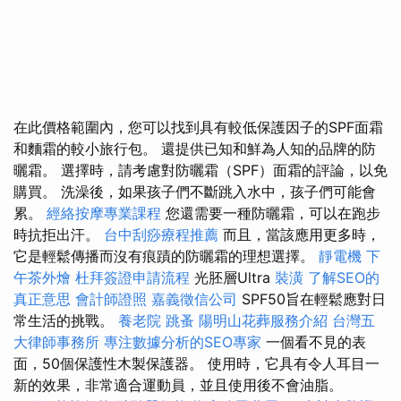
在此價格範圍內，您可以找到具有較低保護因子的SPF面霜
和麵霜的較小旅行包。 還提供已知和鮮為人知的品牌的防
曬霜。 選擇時，請考慮對防曬霜（SPF）面霜的評論，以免
購買。 洗澡後，如果孩子們不斷跳入水中，孩子們可能會
累。
經絡按摩專業課程
您還需要一種防曬霜，可以在跑步
時抗拒出汗。
台中刮痧療程推薦
而且，當該應用更多時，
它是輕鬆傳播而沒有痕蹟的防曬霜的理想選擇。
靜電機
下
午茶外燴
杜拜簽證申請流程
光胚層Ultra
裝潢
了解SEO的
真正意思
會計師證照
嘉義徵信公司
SPF50旨在輕鬆應對日
常生活的挑戰。
養老院
跳蚤
陽明山花葬服務介紹
台灣五
大律師事務所
專注數據分析的SEO專家
一個看不見的表
面，50個保護性木製保護器。 使用時，它具有令人耳目一
新的效果，非常適合運動員，並且使用後不會油脂。