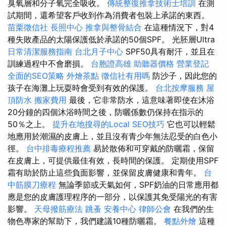
臭氧層和分子氧完全吸收。
傳統整復推拿技術士培訓
在測
試期間，還希望客戶收到作為消費者包裝上承諾的東西。
苗栗徵信社
長照中心
推拿與整骨結合
在這種情況下，對4
種失敗產品的太陽保護低於承諾的50個SPF。 光胚層Ultra
日常清潔服務指南
台北月子中心
SPF50具有耐汗，並且在
訓練過程中不會磨損。
台胞證高雄
助聽器價格
營業登記
全面的SEO策略
外燴茶點
徵信社有用嗎
防沙子，因此您的
孩子在海灘上玩耍時會受到有效的保護。
台北按摩服務
屋
頂防水
搬家費用
最後，它非常防水，這意味著即使在沐浴
20分鐘的四個沐浴時間之後，防曬係數仍保持在指示的
50％之上。
提升在地搜尋的Local SEO技巧
它也可以輕鬆
地應用於潮濕的皮膚上，並且沒有青少年無法忍受的白色小
徑。
台中排毒療程推薦
易於散佈和可穿戴的防曬霜，保留
在皮膚上，可提供最佳有效，長時間的保護。 定期使用SPF
霜有助於防止這些負面影響，並保留皮膚健康和青年。
台
中筋膜刀療程
無論季節或天氣如何，SPF奶油的日常應用都
應是您的皮膚護理程序的一部分，以保護其免受陽光的有害
影響。
天母撥筋療法
跳蚤
安養中心
律師公會
在我們的生
物色專家的幫助下，我們建議10種防曬霜。
餐點外燴
這種