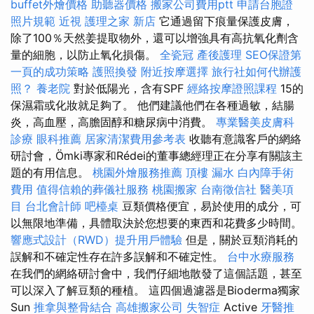
buffet外燴價格
助聽器價格
搬家公司費用ptt
申請台胞證
照片規範
近視
護理之家 新店
它通過留下痕量保護皮膚，
除了100％天然姜提取物外，還可以增強具有高抗氧化劑含
量的細胞，以防止氧化損傷。
全瓷冠
產後護理
SEO保證第
一頁的成功策略
護照換發
附近按摩選擇
旅行社如何代辦護
照？
養老院
對於低陽光，含有SPF
經絡按摩證照課程
15的
保濕霜或化妝就足夠了。 他們建議他們在各種過敏，結腸
炎，高血壓，高膽固醇和糖尿病中消費。
專業醫美皮膚科
診療
眼科推薦
居家清潔費用參考表
收聽有意識客戶的網絡
研討會，Ömki專家和Rédei的董事總經理正在分享有關該主
題的有用信息。
桃園外燴服務推薦
頂樓 漏水
白內障手術
費用
值得信賴的葬儀社服務
桃園搬家
台南徵信社
醫美項
目
台北會計師
吧檯桌
豆類價格便宜，易於使用的成分，可
以無限地準備，具體取決於您想要的東西和花費多少時間。
響應式設計（RWD）提升用戶體驗
但是，關於豆類消耗的
誤解和不確定性存在許多誤解和不確定性。
台中水療服務
在我們的網絡研討會中，我們仔細地散發了這個話題，甚至
可以深入了解豆類的種植。 這四個過濾器是Bioderma獨家
Sun
推拿與整骨結合
高雄搬家公司
失智症
Active
牙醫推