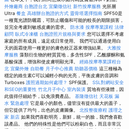
外燴廠商
台胞證台北
宜蘭徵信社
新竹按摩服務
光胚層
Ultra
餐盒
高雄辦台胞證的方式
靈骨塔選擇指南
SPF50是
一種寬光譜防曬霜，可防止曬傷和可能的較長的期限損害，
並完全考慮到敏感皮膚的需求。
防水漆
按摩專業課程
法律
顧問
臥式冷凍櫃
台胞證照片規格與要求
您可以選擇不考慮
家庭的所有成員，遠足或日常使用。 我們可以通過使用白
天的面霜使用一種更好的膚色校正器來增強結果。
大雅按
摩服務
藻類衍生物的輕質質地，多含性SPF，乙酰膠酮和氨
基酸保護，增強和使皮膚明顯光澤。
經絡按摩專業課程台
北
宜蘭外燴
自助餐
月子中心推薦
助聽器價格
這三種極為
穩定的維生素C可以減輕小狗的光亮，平衡皮膚的音調和
Turboxes
護照過期如何處理？
SPF保護。
SSL對網站安全
和SEO的重要性
竹北月子中心
室內裝潢
質地有些液體，因
此值得仔細給予，以免浪費產品。
基隆徵信社
天花板 漏
水 緊急處理
它是最小的顏色，儘管沒有提供最大的蓋子，
但它提供了均勻，出色的皮膚圖像。
北投整復療程
護理之
家 新店
如果我們喜歡明亮，新鮮，統一的臉，我們會喜歡
該產品。 他們的特殊性是他們可以粉刷白色，而且非常沉