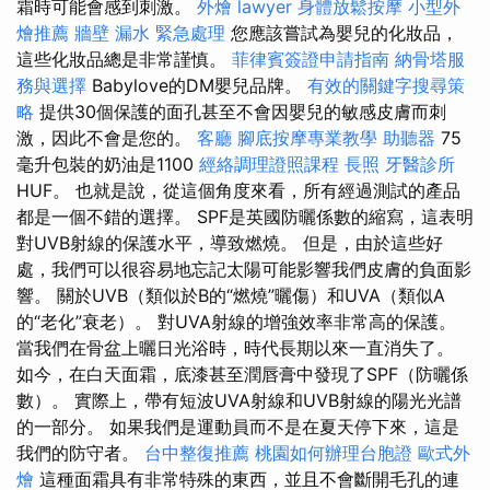
霜時可能會感到刺激。
外燴
lawyer
身體放鬆按摩
小型外
燴推薦
牆壁 漏水 緊急處理
您應該嘗試為嬰兒的化妝品，
這些化妝品總是非常謹慎。
菲律賓簽證申請指南
納骨塔服
務與選擇
Babylove的DM嬰兒品牌。
有效的關鍵字搜尋策
略
提供30個保護的面孔甚至不會因嬰兒的敏感皮膚而刺
激，因此不會是您的。
客廳
腳底按摩專業教學
助聽器
75
毫升包裝的奶油是1100
經絡調理證照課程
長照
牙醫診所
HUF。 也就是說，從這個角度來看，所有經過測試的產品
都是一個不錯的選擇。 SPF是英國防曬係數的縮寫，這表明
對UVB射線的保護水平，導致燃燒。 但是，由於這些好
處，我們可以很容易地忘記太陽可能影響我們皮膚的負面影
響。 關於UVB（類似於B的“燃燒”曬傷）和UVA（類似A
的“老化”衰老）。 對UVA射線的增強效率非常高的保護。
當我們在骨盆上曬日光浴時，時代長期以來一直消失了。
如今，在白天面霜，底漆甚至潤唇膏中發現了SPF（防曬係
數）。 實際上，帶有短波UVA射線和UVB射線的陽光光譜
的一部分。 如果我們是運動員而不是在夏天停下來，這是
我們的防守者。
台中整復推薦
桃園如何辦理台胞證
歐式外
燴
這種面霜具有非常特殊的東西，並且不會斷開毛孔的連