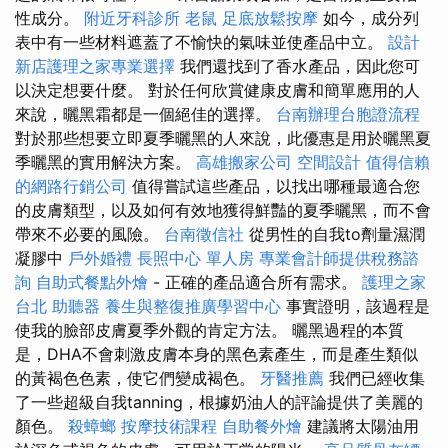
性成分。
附近牙科診所
老鼠
足底放鬆按摩
如今，成分列
表中有一些材料遮蓋了不愉快的氣味並使產品中立。
設計
新店護理之家專業選擇
我們還找到了香水產品，因此您可
以決定想要什麼。 對於任何欣賞健康皮膚和簡單應用的人
來說，曬黑霜都是一個絕佳的選擇。
台南辦理台胞證流程
對於那些想要立即夏季曬黑的人來說，此優惠是用於曬黑夏
季曬黑的實用解決方案。
高雄搬家公司
空間設計
值得信賴
的網路行銷公司
值得嘗試這些產品，以找出哪種最適合您
的皮膚類型，以及如何有效地獲得鮮豔的夏季曬黑，而不會
帶來不必要的風險。
台南徵信社
從男性的自我to劑量濕潤
凝膠中
戶外婚禮
長照中心 單人房
專業會計師提供稅務諮
詢
自助式餐點外燴
- 正確的產品適合所有需求。
護理之家
台北
助聽器
養生與整復推廣學習中心
事實證明，該過程是
使我的臉部皮膚夏季外觀的肯定方法。 曬黑過程的本質
是，DHA不會刺激皮膚本身的黑色素產生，而是產生類似
的黃褐色色素，使它們變成褐色。
牙醫推薦
我們已經收集
了一些超級自我tanning，根據奶油人的評論提供了美麗的
顏色。
殺蟑螂
按摩技術課程
自助餐外燴
建議將太陽油用