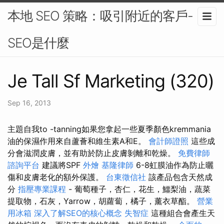
本地 SEO 策略：吸引附近的客戶-
SEO是什麼
Je Tall Sf Marketing (320)
Sep 16, 2013
主題自我to -tanning如果您拿起一些夏季顏色kremmania
油的保濕作用來自蘆薈和維生素A和E。
會計師證照
這些成
分會滋潤皮膚，並有助於防止皮膚剝離和乾燥。
免費律師
諮詢平台
建議將SPF
外燴
基隆律師
6-8虹膜油作為防止曬
傷和皮膚老化的額外保護。
台東徵信社
該產品包含天然成
分
指壓專業課程
- 葡萄種子，杏仁，花生，鱷梨油，蔬菜
提取物，石灰，Yarrow，胡蘿蔔，橘子，薰衣草酯。
營業
用冰箱
深入了解SEO的核心概念
失智症
這種組合會產生天