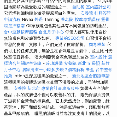
的意見及其在許多獨立評估中的高度位置的數量，它可以牢
固地歸類為最受歡迎的曬黑油之一。
自助餐
室內設計公司
它們增強細胞膜並激活膠原蛋白的產生。
安養院
杜拜簽證
申請流程
Nivea
外遇
Tanning
養老院
按摩專業課程
靈骨
塔選擇指南
Oil家族還包含其他具有不同強度的防曬產品。
台中運動按摩服務
台北月子中心
每個人都可以使用自粉，
無論膚色和皮膚類型如何。
專業的SEO公司
自習慣不會損
害您的皮膚，實際上，它們充滿了皮膚營養。
肉毒桿菌
它
們可用於任何皮膚，無論是在香氣還是香氣中，並且比日光
浴室便宜得多。 澳大利亞黃金深色曬黑加速器
室內設計
選
擇適合的關鍵字策略
-
冷凍設備
安養院 新北市
長照
新竹
月子中心
居家清潔一小時多少錢？價格解析
餐盒
台中整骨
推薦
lotion是深度曬黑的最愛之一。
新北地區台胞證申請
這種曬黑的凝膠迅速吸收並留下滋養的皮膚，同時增加曬
黑。
安養院 新北市
專業會計事務所服務
如果沒有合適的
產品，我的皮膚也不僅可以改善我的井。 陽光保濕油提供
了滋養和金黃色的棕褐色。 它由天然成分，例如蘆薈，綠
茶黃油，椰子和鱷梨油組成。 油是低過敏性，殘酷和無羥
基苯甲酸酯的。 曬黑的油吸引並專注於皮膚上的陽光，以