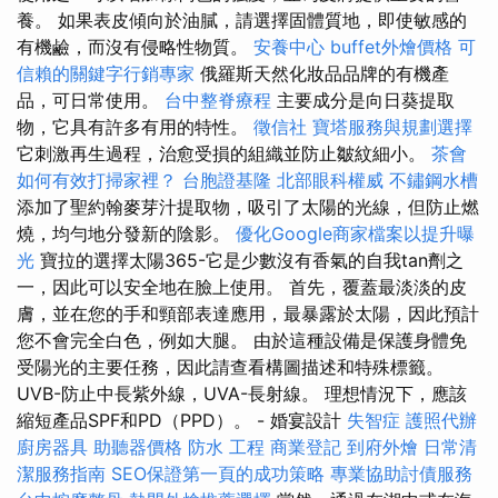
養。 如果表皮傾向於油膩，請選擇固體質地，即使敏感的
有機鹼，而沒有侵略性物質。
安養中心
buffet外燴價格
可
信賴的關鍵字行銷專家
俄羅斯天然化妝品品牌的有機產
品，可日常使用。
台中整脊療程
主要成分是向日葵提取
物，它具有許多有用的特性。
徵信社
寶塔服務與規劃選擇
它刺激再生過程，治愈受損的組織並防止皺紋細小。
茶會
如何有效打掃家裡？
台胞證基隆
北部眼科權威
不鏽鋼水槽
添加了聖約翰麥芽汁提取物，吸引了太陽的光線，但防止燃
燒，均勻地分發新的陰影。
優化Google商家檔案以提升曝
光
寶拉的選擇太陽365-它是少數沒有香氣的自我tan劑之
一，因此可以安全地在臉上使用。 首先，覆蓋最淡淡的皮
膚，並在您的手和頸部表達應用，最暴露於太陽，因此預計
您不會完全白色，例如大腿。 由於這種設備是保護身體免
受陽光的主要任務，因此請查看構圖描述和特殊標籤。
UVB-防止中長紫外線，UVA-長射線。 理想情況下，應該
縮短產品SPF和PD（PPD）。 - 婚宴設計
失智症
護照代辦
廚房器具
助聽器價格
防水 工程
商業登記
到府外燴
日常清
潔服務指南
SEO保證第一頁的成功策略
專業協助討債服務