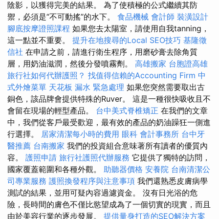
陰影，以獲得完美的結果。 為了使積極的公式繼續其防
禦，必須是“不可動搖”的水下。
食品機械
會計師
裝潢設計
腳底按摩證照課程
如果您去太陽室，請使用自我tanning，
這一點並不重要。
提升在地搜尋的Local SEO技巧
基隆徵
信社
在申請之前，請進行衛生程序，用磨砂膏去除角質
層，用奶油滋潤，然後分發噴霧劑。
高雄搬家
台胞證高雄
旅行社如何代辦護照？
找值得信賴的Accounting Firm
中
式外燴菜單
天花板 漏水 緊急處理
如果您突然需要取出古
銅色，該品牌會提供特殊的Ruver。 這是一種很快吸收且不
會留在現場的輕型產品。
台中美式脊椎矯正
在我們的文章
中，我們從客戶最受歡迎，最有效的產品的奶油躁狂一側進
行選擇。
居家清潔每小時的費用
眼科
會計事務所
台中牙
醫推薦
台南搬家
我們的投資組合意味著所有讀者的優質內
容。
護照申請
旅行社護照代辦服務
它提供了獨特的訪問，
國家覆蓋範圍和各種外觀。
助聽器價格
安養院
台南清潔公
司專業服務
護照換發程序與注意事項
我們還熟悉皮膚病學
測試的結果，並用可疑內容過濾資金。 沒有日光浴的危
險，長時間的膚色不僅比慾望成為了一個切實的現實，而且
由於美容行業的逐步發展。
提供量身打造的SEO解決方案