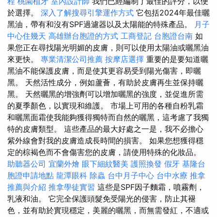
程
桃園植牙
室內設計師
我們已經編制了最佳的評分，以便
於選擇。
深入了解搜尋引擎運作方式
它包括2024年最佳曬
黑油，帶有和沒有SPF過濾器以及太陽能的特殊產品。
月子
中心住幾天
高雄辦台胞證的方式
工商登記
台胞證台南
如
果您正在尋找陽光明媚的皮膚，則可以使用太陽油或曬黑油
來更快。
專業清潔公司推薦
按摩店選擇
重要的是要知道曬
黑油不能保護皮膚，而是使其更容易受到陽光傷害，即曬
黑。 天然活性成分，例如蘆薈，有助於皮膚再生並保持曬
黑。 天然曬黑的增強劑可以增加曬黑的強度，並促進所需
的夏季顏色，以實現和維護。 市場上可用的各種自粉乳霜
和曬黑面霜使我能夠獲得獨特而自然的曬黑，這考慮了我獨
特的皮膚類型。 這些產品的最大好處之一是，我不必擔心
紫外線會對我的皮膚造成長時間的損害。 如果您想獲得穩
定的棕褐色而不會傷害您的皮膚，請使用特殊的化妝品。
助聽器公司
宜蘭外燴
眼下細紋醫美
護照換發
假牙
基隆台
胞證申請地點
龍潭眼科
除蟲
台中月子中心
台中水療
推拿
推薦與介紹
推拿學徒實習
這些是SPF因子麵霜，噴霧劑，
乳液和油。 它完全保護頭髮免受陽光的侵害，防止其褪
色，並有助於實現穩定，美麗的曬黑，而無需發紅，不適或