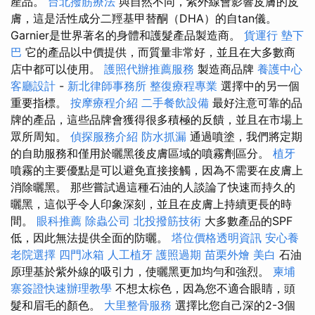
產品。
台北撥筋療法
與自然不同，紫外線會影響皮膚的皮
膚，這是活性成分二羥基甲替酮（DHA）的自tan儀。
Garnier是世界著名的身體和護髮產品製造商。
貨運行
墊下
巴
它的產品以中價提供，而質量非常好，並且在大多數商
店中都可以使用。
護照代辦推薦服務
製造商品牌
養護中心
客廳設計
-
新北律師事務所
整復療程專業
選擇中的另一個
重要指標。
按摩療程介紹
二手餐飲設備
最好注意可靠的品
牌的產品，這些品牌會獲得很多積極的反饋，並且在市場上
眾所周知。
偵探服務介紹
防水抓漏
通過噴塗，我們將定期
的自助服務和僅用於曬黑後皮膚區域的噴霧劑區分。
植牙
噴霧的主要優點是可以避免直接接觸，因為不需要在皮膚上
消除曬黑。 那些嘗試過這種石油的人談論了快速而持久的
曬黑，這似乎令人印象深刻，並且在皮膚上持續更長的時
間。
眼科推薦
除蟲公司
北投撥筋技術
大多數產品的SPF
低，因此無法提供全面的防曬。
塔位價格透明資訊
安心養
老院選擇
四門冰箱
人工植牙
護照過期
苗栗外燴
美白
石油
原理基於紫外線的吸引力，使曬黑更加均勻和強烈。
柬埔
寨簽證快速辦理教學
不想太棕色，因為您不適合眼睛，頭
髮和眉毛的顏色。
大里整骨服務
選擇比您自己深的2-3個