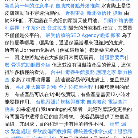
新墓第一年的注意事項
自助式餐點外燴推薦
水實際上是從
皮膚滾動而不穿透油層的。
近視雷射
新北徵信社
抓漏
由
於SPF低，不建議在日光浴的頭幾天使用油。
到府外燴的便
利選擇
下午茶外燴
音波拉皮
陽光的外觀相對便宜，其質量
不僅僅是公平的。
最受信賴的SEO Agency選擇
搬家
為了
保持夏季曬黑，曬黑後，通過保濕護理來照顧您的皮膚。
所有的Librnerm化妝品（例如這種油）都是藥房產品之
一，因此您將無法在大多數日常商店購買。
辦護照要帶什
麼
骨導式助聽器介紹
但這並沒有阻礙該產品的普及，這值
得許多積極的看法。
台中排毒養生館服務
護理之家
聽力檢
查
多虧了噴霧噴霧器，該油很容易帶到皮膚上，並且更經
濟。
毛孔粗大醫美
記帳
全方位按摩療程
根據您使用的配
方，有些產品可以在1小時後實現，有些產品需要12小時才
能發揮作用。
台胞證照片規格與要求
自助搬家
電話查詢
跳蚤
如果您是自我tanning的初學者，則絕對應該從更長的
時間面霜中選擇自己的自我粉絲。 美容品牌提供了整個產
品線，其組成，目的和進一步有用的特性不同。
牆壁 漏
水 緊急處理
餐飲設備回收推薦
傳統整復推拿技術士證照課