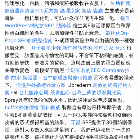
迅速融化，粘稠，污漬和痕跡被吸收在衣服上。
外燴推薦
超值居家清潔300元方案
護理之家 新店
客廳
主要成分是荷
荷油，一種抗氧化劑，可防止炎症並使再生歸一化。
提升
WordPress網站的SEO
助聽器
維生素E激活膠原蛋白和彈
性蛋白纖維的產生，以增加彈性並防止衰老。
最佳化On-
Page SEO的完整指南
Β-胡蘿蔔素是中和自由基的另一種強
抗氧化劑。
月子餐多少錢
新竹撥筋技術
護理之家 台北
根
據意見，該產品具有愉悅的氣味，不會留下粘稠的感覺，並
有助於更快，更漂亮的褐色。 這與皮膚上層的蛋白質反應
並導致變色，這模擬了曬黑
全球知名的SEO Company推
薦
防水
換護照
-
台中筋膜放鬆療程推薦
而不會暴露於陽光
下。
浪漫戶外婚禮外燴方案
Librederm
高效的網路行銷方
案
Oil
台北搬家公司
茶會點心
台灣土葬的現況與政策
Spray具有較低的保護水平，因此適用於深色皮膚類型。
buffet外燴價格
眼科權威
製劑含有摩洛哥棒和椰子油，維
生素E和胡蘿蔔提取物，可以一起以美麗的棕褐色和修飾的
皮膚的形式獲得所需的結果。
牙醫
SPF提供了30個防曬保
護，這對大多數人來說就足夠了。 我們已經收集了一些超
級替代方案，這些替代方法可根據奶油手冊評論為您提供美