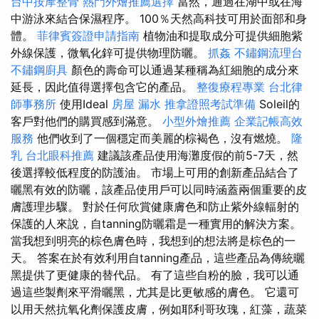
台中按摩整骨
熱門外燴推薦選擇
當然，通過在湖中或在海
中游泳來結合保濕程序。 100％天然高科技可用於面部和身
體。
菲律賓簽證申請指南
植物油和提取成分可提供細胞紫
外線保護，微氧化鋅可提供物理防曬。
抓姦
不鏽鋼流理台
不鏽鋼廚具
顏色的壽命可以通過某種稱為紅細胞的成分來
延長，因此值得選擇包含它的產品。
整復療程專業
台北律
師事務所
使用Ideal
房屋 漏水
推拿證照考試準備
Soleil的
客戶對他們的購買感到滿意。
小型外燴推薦
企業記帳高效
服務
他們收到了一個穩定而美麗的棕褐色，沒有燃燒。
隆
乳
台北眼科推薦
建議該產品使用海灘度假的前5-7天，然
後選擇較低程度的防護油。 市場上可用的創新產品結合了
曬黑有效的防曬，該產品使用戶可以同時涵蓋兩個重要的皮
膚護理步驟。 對於任何欣賞健康膚色和防止紫外線輻射的
保護的人來說，自tanning防曬霜是一種實用的解決方案。
當我想到明亮的棕色膚色時，我想到的想法將是棕色的一
天。 答案在於有效利用自tanning產品，這些產品為傳統曬
黑提供了更健康的替代品。 有了這些自粉的臉，我可以通
過這些製劑來平滑曬黑，尤其是比更敏感的膚色。 它還可
以用天然抗氧化劑保護皮膚，例如耶利哥玫瑰，紅藻，蔬菜