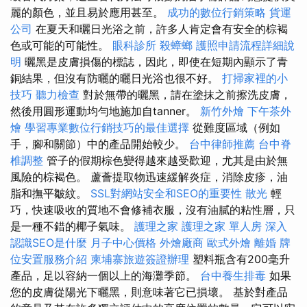
麗的顏色，並且易於應用甚至。
成功的數位行銷策略
貨運
公司
在夏天和曬日光浴之前，許多人肯定會有安全的棕褐
色或可能的可能性。
眼科診所
殺蟑螂
護照申請流程詳細說
明
曬黑是皮膚損傷的標誌，因此，即使在短期內顯示了青
銅結果，但沒有防曬的曬日光浴也很不好。
打掃家裡的小
技巧
聽力檢查
對於無帶的曬黑，請在塗抹之前擦洗皮膚，
然後用圓形運動均勻地施加自tanner。
新竹外燴
下午茶外
燴
學習專業數位行銷技巧的最佳選擇
從難度區域（例如
手，腳和關節）中的產品開始較少。
台中律師推薦
台中脊
椎調整
管子的假期棕色變得越來越受歡迎，尤其是由於無
風險的棕褐色。 蘆薈提取物迅速緩解炎症，消除皮疹，油
脂和撫平皺紋。
SSL對網站安全和SEO的重要性
散光
輕
巧，快速吸收的質地不會修補衣服，沒有油膩的粘性層，只
是一種不錯的椰子氣味。
護理之家
護理之家 單人房
深入
認識SEO是什麼
月子中心價格
外燴廠商
歐式外燴
離婚
牌
位安置服務介紹
柬埔寨旅遊簽證辦理
塑料瓶含有200毫升
產品，足以容納一個以上的海灘季節。
台中養生排毒
如果
您的皮膚從陽光下曬黑，則意味著它已損壞。 基於對產品