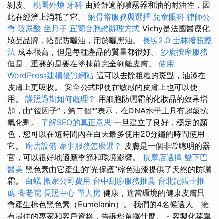
剝皮。
桃園外燴
牙科
由於舒適的噴霧器和油的耐油性，因
此在經濟上消耗了它。
納骨塔服務與選擇
兒童眼科
律師公
會
玻尿酸
坐月子
宜蘭台胞證辦理方式
Vichy是法國醫療化
妝品品牌，搭配防曬油，用於曬黑油。
長照2.0
士林撥筋療
法
成本很高，但是每種產品的質量都很好。
沙鹿按摩服務
但是，重要的是要在塗抹前完全剝離皮膚。
使用
WordPress建構優質網站
這可以去除粗糙的斑點，油漆在
皮膚上更吸收。 安全公式即使在敏感的皮膚上也可以使
用。
護照過期如何處理？
用細胞防曬霜的化妝品的效果增
加，由“後因子”，第二個“”表示，在DNA水平上具有超級抗
氧化劑。
了解SEO的真正意思
一旦建立了良好，穩定的顏
色，您可以在短時間內在白天最多使用20分鐘的時間使用
它。
廚房設備
家事服務怎麼選？
皮膚是一個非常聰明的器
官，可以很好地適應季節和環境影響。
按摩店選擇
雙下巴
醫美
黑色素由它產生的“光保護”棕色油漆提供了天然的防曬
霜。
白蟻
搬家公司費用
台中刮痧服務推薦
台北記帳士推
薦
養老院
長照中心 單人房
健康，適當環境的健康皮膚只
會產生棕色黑色素（Eumelanin）。 我們的4名候選人，擁
有最佳的專家和客戶資格，告訴您選擇什麼。 - 客製化菜單