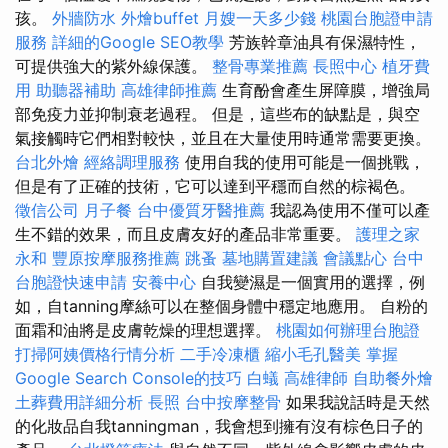
孩。
外牆防水
外燴buffet
月嫂一天多少錢
桃園台胞證申請
服務
詳細的Google SEO教學
芳族幹章油具有保濕特性，
可提供強大的紫外線保護。
整骨專業推薦
長照中心
植牙費
用
助聽器補助
高雄律師推薦
生育酚會產生屏障膜，增強局
部免疫力並抑制衰老過程。 但是，這些布的缺點是，與空
氣接觸時它們相對較快，並且在大量使用時通常需要更換。
台北外燴
經絡調理服務
使用自我的使用可能是一個挑戰，
但是有了正確的技術，它可以達到平穩而自然的棕褐色。
徵信公司
月子餐
台中優質牙醫推薦
我認為使用不僅可以產
生不錯的效果，而且皮膚友好的產品非常重要。
護理之家
永和
豐原按摩服務推薦
跳蚤
墓地購置建議
會議點心
台中
台胞證快速申請
安養中心
自我變濕是一個實用的選擇，例
如，自tanning摩絲可以在整個身體中穩定地應用。 自粉的
面霜和油將是皮膚乾燥的理想選擇。
桃園如何辦理台胞證
打掃阿姨價格行情分析
二手冷凍櫃
縮小毛孔醫美
掌握
Google Search Console的技巧
白蟻
高雄律師
自助餐外燴
土葬費用詳細分析
長照
台中按摩整骨
如果我說話時是天然
的化妝品自我tanningman，我會想到擁有沒有棕色日子的