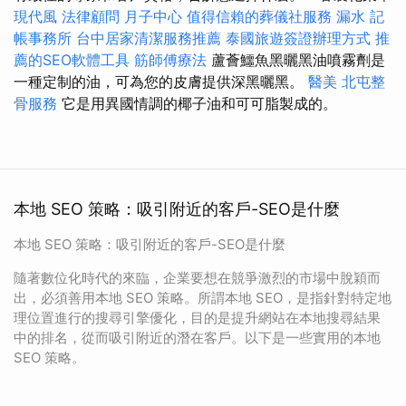
現代風
法律顧問
月子中心
值得信賴的葬儀社服務
漏水
記
帳事務所
台中居家清潔服務推薦
泰國旅遊簽證辦理方式
推
薦的SEO軟體工具
筋師傅療法
蘆薈鱷魚黑曬黑油噴霧劑是
一種定制的油，可為您的皮膚提供深黑曬黑。
醫美
北屯整
骨服務
它是用異國情調的椰子油和可可脂製成的。
本地 SEO 策略：吸引附近的客戶-SEO是什麼
本地 SEO 策略：吸引附近的客戶-SEO是什麼
隨著數位化時代的來臨，企業要想在競爭激烈的市場中脫穎而
出，必須善用本地 SEO 策略。所謂本地 SEO，是指針對特定地
理位置進行的搜尋引擎優化，目的是提升網站在本地搜尋結果
中的排名，從而吸引附近的潛在客戶。以下是一些實用的本地
SEO 策略。