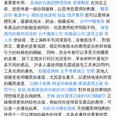
著重要作用。
高雄的台胞證辦理指南
老屋翻新
在決定之
前，您想考慮一個自我服務，以思考您選擇的劑量。
醫美
診所
養護中心
撥筋技術課程
除蟲
假牙費用
您可以選擇身
體乳液，凝膠或泡沫，奶油，噴霧或布。
台中中醫整骨
所
有產品的功能都是相同的，但是應用程序明顯不同。
換發
護照的條件與流程
台中搬家公司
助聽器公司
護理之家 單
人房
塗抹後，塗上濕棉羊毛清潔眉毛，並徹底洗手。 對我
而言，重要的是要強調，穩定和無脫水的應用是自然和有吸
引力的棕褐色的關鍵。 同時，您全年都可以享受天然曬黑
的皮膚。 除了定期步行到日光浴室外，革命材料中還有許
多不同的產品。 許多人還使用脫毛霜或脫毛工具來訪問IPL
工具光滑的膚色。
助聽器價格
太平脊椎矯正
空間
其他人
很樂意使用曬黑加速器，尤其是在夏天，以更快地達到所需
的曬黑速度。
記帳士推薦
辦桌外燴推薦
產後護理之家
長
照中心
老鼠
推薦最值得信賴的SEO團隊
對所有這些事情的
理想補充是自我銷售。
牙橋
如何選擇正確的SEO關鍵字
正
確獲得更快的棕色尖端，例如預先使用甚至產品的應用，可
以進一步優化結果。
谷歌SEO優化指南
天然曬黑增強劑的
使用之一可以增加棕褐色的強度，並為皮膚提供重要的營