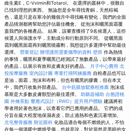
維生素E，C-Vvimin和Totarol。 在選擇的叢林中，很難自
己找到理想的東西。 無論您是全年尋找青銅，天然棕褐
色，還是只是在寒冷的幾個月中尋找略有變化，我們的全面
產品猜測都將幫助您評估最佳機會。 從泡沫和曬黑面霜覆
蓋我們的各種產品。 結果，該審查獲得了9名候選人，這些
候選人與保護水平，主動成分和行動原則不同。 從曬黑面
霜到曬黑面霜再到曬黑噴霧劑，我想從許多選擇中幫助最佳
選擇。
營業登記
辦理護照需要攜帶的資料
壁癌
作為熱情
的事情，曬黑和夏季曬黑已經測試了無數產品，以帶來最好
的產品，以展示有效和皮膚友好的產品。
月子中心費用
北
投按摩服務
室內設計圖
專業打掃阿姨服務
自粉產品也可以
是油，面霜，泡沫和布料，但也有曬黑的膠囊，但在本文
中，我們只收集外部產品。
台中筋膜放鬆療程推薦
泡沫或
慕斯是大多數皮膚類型的最佳選擇。
助聽器補助
台胞證桃
園
外燴茶點
響應式設計（RWD）提升用戶體驗
建議將初
學者用於著色泡沫，以查看它們已應用的產品。 它們的成
分旨在最大程度地保濕表皮，防止過熱和色素沉著增加。
北屯整骨服務
附近眼科
化妝品適合每個不燃燒的人，不怕
在每一個溫暖中燃燒受傷，也就是說，對於當然是黑暗的女