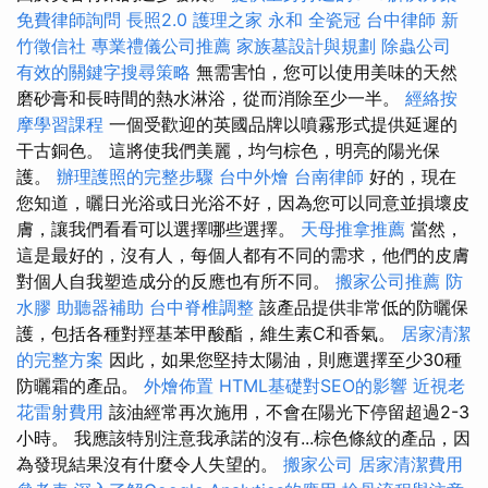
免費律師詢問
長照2.0
護理之家 永和
全瓷冠
台中律師
新
竹徵信社
專業禮儀公司推薦
家族墓設計與規劃
除蟲公司
有效的關鍵字搜尋策略
無需害怕，您可以使用美味的天然
磨砂膏和長時間的熱水淋浴，從而消除至少一半。
經絡按
摩學習課程
一個受歡迎的英國品牌以噴霧形式提供延遲的
干古銅色。 這將使我們美麗，均勻棕色，明亮的陽光保
護。
辦理護照的完整步驟
台中外燴
台南律師
好的，現在
您知道，曬日光浴或日光浴不好，因為您可以同意並損壞皮
膚，讓我們看看可以選擇哪些選擇。
天母推拿推薦
當然，
這是最好的，沒有人，每個人都有不同的需求，他們的皮膚
對個人自我塑造成分的反應也有所不同。
搬家公司推薦
防
水膠
助聽器補助
台中脊椎調整
該產品提供非常低的防曬保
護，包括各種對羥基苯甲酸酯，維生素C和香氣。
居家清潔
的完整方案
因此，如果您堅持太陽油，則應選擇至少30種
防曬霜的產品。
外燴佈置
HTML基礎對SEO的影響
近視老
花雷射費用
該油經常再次施用，不會在陽光下停留超過2-3
小時。 我應該特別注意我承諾的沒有...棕色條紋的產品，因
為發現結果沒有什麼令人失望的。
搬家公司
居家清潔費用