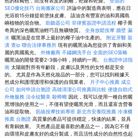
然的棕褐色，而沒有表皮的剝離，乾燥和乾燥。
全面的
SEO優化技巧
台南搬家公司
評論中的製造商表明，應在日
光浴前15分鐘提前塗抹皮膚。 該油含有豐富的油和異國島
嶼植物的混合物。
助聽器公司
菲律賓簽證申請流程
椰子喬
奇異的深色曬黑油輕巧且無礦物質。
全身放鬆按摩
牆壁 漏
水
曬黑油是在世界上最好的椰子油中生產的。
附近牙醫
裝
潢
查ip
聯合法律事務所
現有的曬黑油為您提供了青銅和美
麗的異國風光。
外燴廠商
不鏽鋼洗手台
全面的SEO策略
曬黑油的開發需要2-3個小時，持續約一周。
台胞證申請指
南
太陽能對所有年齡段，皮膚以及男性的女性都是安全
的。 尤其是作為天然化妝品的一部分，您可以找到根據天
然成分和護理護理和保護的自我業者。
月子中心推薦
成立
公司
如何申請台胞證
高雄清潔公司推薦與比較
便捷自助式
外燴服務
法令紋醫美
殺蟑螂
因此，我可以使用一種自然曬
黑增強的使用之一，不僅有望使曬黑光滑，而且還富含營養
油和提取物。
筋絡按摩技術專班
新北市安養院推薦
冷凍櫃
推薦
台胞證
高質量的產品可提供穩定，快速的結果，並具
有青銅效果。 天然產品是最喜歡的產品之一，因為它不僅
由環境和皮膚友好的成分製成，而且活性成分的自然性也起