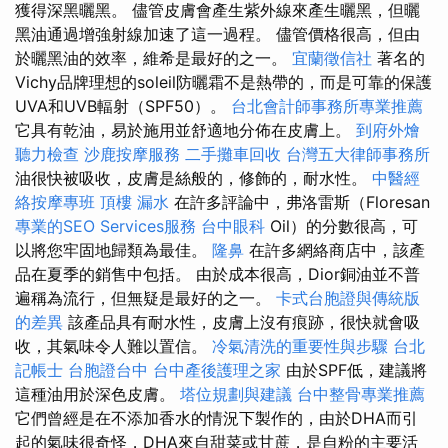
獲得深黑曬黑。 儘管皮膚會產生紫外線來產生曬黑，但曬
黑油通過增強射線加速了這一過程。 儘管價格很高，但由
於曬黑油的效率，維希是最好的之一。
宜蘭徵信社
著名的
Vichy品牌理想的soleil防曬霜不是熱帶的，而是可靠的保護
UVA和UVB輻射（SPF50）。
台北會計師事務所專業推薦
它具有乾油，易於施用並舒適地分佈在皮膚上。
到府外燴
聽力檢查
沙鹿按摩服務
二手攤車回收
台灣五大律師事務所
油很快被吸收，皮膚是絲般的，修飾的，耐水性。
中醫經
絡按摩專班
頂樓 漏水
在許多評論中，弗洛雷斯（Floresan
專業的SEO Services服務
台中眼科
Oil）的分數很高，可
以將您牢固地歸類為最佳。
隆鼻
在許多網絡商店中，該產
品在夏季的銷售中包括。 由於成本很高，Dior銅油並不普
遍稱為流行，但無疑是最好的之一。
卡式台胞證與傳統版
的差異
該產品具有耐水性，皮膚上沒有痕跡，很快就會吸
收，其氣味令人難以置信。
冷氣清洗的重要性與步驟
台北
記帳士
台胞證台中
台中產後護理之家
由於SPF低，建議將
這種油用於深色皮膚。
塔位規劃與建議
台中整骨專業推薦
它們曾經是在不添加香水的情況下製作的，由於DHA而引
起的氣味很奇怪，DHA來自甜菜或甘蔗，是自粉的主要活