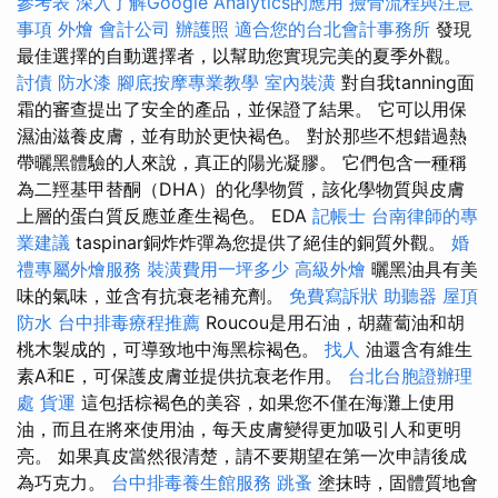
參考表
深入了解Google Analytics的應用
撿骨流程與注意
事項
外燴
會計公司
辦護照
適合您的台北會計事務所
發現
最佳選擇的自動選擇者，以幫助您實現完美的夏季外觀。
討債
防水漆
腳底按摩專業教學
室內裝潢
對自我tanning面
霜的審查提出了安全的產品，並保證了結果。 它可以用保
濕油滋養皮膚，並有助於更快褐色。 對於那些不想錯過熱
帶曬黑體驗的人來說，真正的陽光凝膠。 它們包含一種稱
為二羥基甲替酮（DHA）的化學物質，該化學物質與皮膚
上層的蛋白質反應並產生褐色。 EDA
記帳士
台南律師的專
業建議
taspinar銅炸炸彈為您提供了絕佳的銅質外觀。
婚
禮專屬外燴服務
裝潢費用一坪多少
高級外燴
曬黑油具有美
味的氣味，並含有抗衰老補充劑。
免費寫訴狀
助聽器
屋頂
防水
台中排毒療程推薦
Roucou是用石油，胡蘿蔔油和胡
桃木製成的，可導致地中海黑棕褐色。
找人
油還含有維生
素A和E，可保護皮膚並提供抗衰老作用。
台北台胞證辦理
處
貨運
這包括棕褐色的美容，如果您不僅在海灘上使用
油，而且在將來使用油，每天皮膚變得更加吸引人和更明
亮。 如果真皮當然很清楚，請不要期望在第一次申請後成
為巧克力。
台中排毒養生館服務
跳蚤
塗抹時，固體質地會