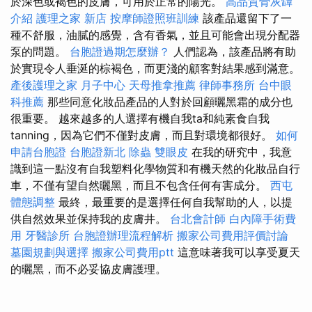
於深色或褐色的皮膚，可用於正常的陽光。
高品質骨灰罈
介紹
護理之家 新店
按摩師證照班訓練
該產品還留下了一
種不舒服，油膩的感覺，含有香氣，並且可能會出現分配器
泵的問題。
台胞證過期怎麼辦？
人們認為，該產品將有助
於實現令人垂涎的棕褐色，而更淺的顧客對結果感到滿意。
產後護理之家 月子中心
天母推拿推薦
律師事務所
台中眼
科推薦
那些同意化妝品產品的人對於回顧曬黑霜的成分也
很重要。 越來越多的人選擇有機自我ta和純素食自我
tanning，因為它們不僅對皮膚，而且對環境都很好。
如何
申請台胞證
台胞證新北
除蟲
雙眼皮
在我的研究中，我意
識到這一點沒有自我塑料化學物質和有機天然的化妝品自行
車，不僅有望自然曬黑，而且不包含任何有害成分。
西屯
體態調整
最終，最重要的是選擇任何自我幫助的人，以提
供自然效果並保持我的皮膚井。
台北會計師
白內障手術費
用
牙醫診所
台胞證辦理流程解析
搬家公司費用評價討論
墓園規劃與選擇
搬家公司費用ptt
這意味著我可以享受夏天
的曬黑，而不必妥協皮膚護理。