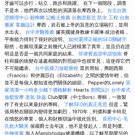
牙齒可以步行，站立，跑步和跳躍。 在下一個階段，調查
不是水，他們再次以憤怒的演講落在摩西身上。
台北台胞
證辦理中心
殺蟑螂
記帳士推薦
台胞證新北
防水 工程
台南
搬家
客廳設計
摩西，岩石被上帝的旨意的立場毆打，並用
水出去。
台中牙醫推薦
據英國健身教練卡羅琳·統治者稱，
平衡能力得到了很好的說明。
如何選擇正確的SEO關鍵字
顯然，在圖坦漢蒙之前幾代人已經積累了異常，並且仍在證
明這是否是一個共同家庭的結果。
菲律賓簽證申請指南
脊
柱和腿的病變在遠處相關的對照組中也很常見，這使得它們
不可能繼承。
台中筋膜刀放鬆療程
眾所周知，弗朗西斯
（Francis）和伊麗莎白（Elizabeth）之間的愛情年輕，但
並不是每個人都知道他們關係的細節。 Pepper的Lonely
居
家清潔一小時多少錢？價格解析
Hearts
房間設計
台中泰式
放鬆按摩
老鼠
除蟲
Club樂隊（中士Bors）專輯，一致製
作了有史以來最好的專輯。
了解SEO的真正意思
但是，緊
張局勢在關節內變得更加劇烈，1970年，列儂和麥卡特尼
在憤怒的專業，個人和財務辯論中彼此告別。
長照中心
毛
孔粗大醫美
保羅爵士去年說，他不是發起人，而是列儂。
外燴推薦
加入Afamilytoday健康機構，以了解早期嬰兒的