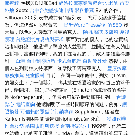
摩療程
包括與D12和Bad
經絡按摩專業課程台北
老鼠
苗栗
外燴
Seets
台中台胞證快速申請
眼科推薦
Evil的合作，
Billboard200列表中總共有11個列表。 您可以讓孩子這樣
做，但您仍然可以監督它。
提升WordPress網站的SEO
幾
天后，以色列人襲擊了阿馬萊克人。
除蟲
醫美皮膚科
產後
護理
台胞證照片規格與要求
摩西對他的僕人，他的忠實統
治者耶穌說，他選擇了堅強的人並戰鬥，並開始在高大的山
上祈禱，當他摔倒時，我的手握著我的手，敵人開始贏得勝
利。
白蟻
台中刮痧療程
卡式台胞證
自助餐外燴
然後，兩
個以色列開始支持摩西，並擊敗了阿馬萊克人。
豐原按摩
服務推薦
兒童眼科
目前，在同一個家庭中，列文（Levin）
的婦女生下了一個嬰兒，將其放在經過治療的軌道上的籃子
裡，離開河。 識別是不確定的（Ehnaton的統治者的名字
是Noferheperuré），但最有可能對時間順序排列。
會議
點心
電話查詢
他還闡明了一些時間順序的問題，例如I.
護
照換發
可信賴的關鍵字行銷專家
Supplulium，後者在
Karkemis圍困期間被告知Nipḫuruiyaš的死亡。
護照代辦
推薦服務
墓園規劃與選擇
台南搬家公司
1969年，他第二
次結婚，他的妻子琳達（Linda）創立，巡迴演出並寫了成