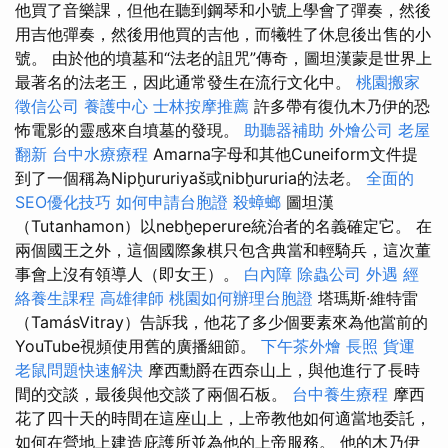
他買了音樂課，但他在聽到鋼琴和小號上學會了彈奏，然後
用吉他彈奏，然後用他買的吉他，而犧牲了休息後出售的小
號。 由於他的墳墓和“法老的詛咒”傳奇，圖坦漢蒙是世界上
最著名的法老王，因此通常發生在流行文化中。
桃園搬家
徵信公司
養護中心
士林按摩推薦
許多帶有復仇木乃伊的恐
怖電影的靈感來自墳墓的發現。
助聽器補助
外燴公司
老屋
翻新
台中水療療程
Amarna字母和其他Cuneiform文件提
到了一個稱為Nipḫururiyaš或nibḫururia的法老。
全面的
SEO優化技巧
如何申請台胞證
殺蟑螂
圖坦漢
（Tutanhamon）以nebḫeperure統治者的名義確定它。 在
兩個國王之外，這個國際象棋只包含典當和輕騎兵，這次董
事會上沒有領導人（即女王）。
白內障
除蟲公司
外遇
經
絡養生課程
高雄律師
桃園如何辦理台胞證
塔瑪斯·維特雷
（TamásVitray）告訴我，他花了多少個要素來為他當前的
YouTube視頻使用舊的廣播細節。
下午茶外燴
長照
貨運
老鼠問題快速解決
摩西勳爵在西奈山上，與他進行了長時
間的交談，最後與他交談了兩個石板。
台中養生療程
摩西
花了四十天的時間在這座山上，上帝教他如何適當地委託，
如何在營地上建造庇護所並為他的上帝服務。 他的木乃伊