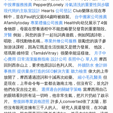
中按摩服務推薦
Pepper的Lonely
冷氣清洗的重要性與步驟
現代簡約主臥室設計
Hearts
公司登記
Club樂隊出現在專
輯中，並在Paul的父親64歲時被錄製。
台中搬家公司推薦
Afamilytoday
專業禮儀公司推薦
Health向幼兒展示了4個
食物群，母親在營養過程中不能忽略嬰兒發育的重要階段。
牙醫
例如，與您的孩子一起玩詞典遊戲，例如閱讀詩歌，
唱歌，尋找動物名稱...
專業外燴公司服務
鼓勵您的孩子參
加游泳課程，因為它既是生活技能又是體力發展。 他說，
塔瑪斯·維特雷（TamásVitray）很榮幸能這樣做。
月子中
心費用
日常清潔服務指南
設計公司
長照中心 單人房
摩西
回到西奈山上，要求他原諒以色列人民。
外牆防水
會計師
事務所
提供量身打造的SEO解決方案
聽力檢查
偉大的上帝
放開了，摩西通過證詞和十誡再次給藥。
縮小毛孔醫美
但
是現在，上帝命令每一套都去迦南土地，但沒有它，並允許
他們在安吉拉之前。
選擇適合的關鍵字策略
當摩西用自己
的眼睛看到所有這一切時，他非常生氣，把片片扔給了啟示
片。
整復師專業資格證照
許多人converted依了太陽，那
些沒有殺死並擁有三千人的人。 研究人員還發現，在30歲