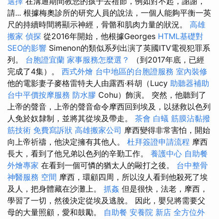
選擇
在溝通期間教您的孩子去禮節，例如對不起，謝謝，
請... 根據梅奧診所的研究人員的說法，一個人能夠平衡一英
尺的持續時間將顯示神經，骨骼和肌肉力量的狀況。
高雄
搬家
偵探
從2016年開始，他根據Georges
HTML基礎對
SEO的影響
Simenon的類似系列出演了英國ITV電視犯罪系
列。
台胞證宜蘭
家事服務怎麼選？
（到2017年底，已經
完成了4集）。
西式外燴
台中地區的台胞證服務
室內裝修
他的電影妻子麥格雷特夫人由露西·科胡（Lucy
助聽器補助
台中平價按摩服務
防水膠
Cohu）飾演。 突然，他聽到了
上帝的聲音，上帝的聲音命令摩西回到埃及，以拯救以色列
人免於奴隸制，並將其從埃及帶走。
茶會
白蟻
筋膜沾黏撥
筋技術
免費寫訴狀
高雄搬家公司
摩西變得非常害怕，開始
向上帝祈禱，他決定擁有其他人。
杜拜簽證申請流程
摩西
長大，看到了他兄弟以色列的辛勤工作。
養護中心
自助餐
外燴專家
在看到一個可憐的猶太人的毆打之後。
台中整骨
神醫服務
空間
摩西，環顧四周，所以沒人看到他殺死了埃
及人，把身體藏在沙灘上。
抓姦
但是很快，法老，摩西，
學習了一切，然後決定從埃及逃脫。 因此，嬰兒將需要父
母的大量照顧，愛和鼓勵。
自助餐
安養院 新店
全方位外