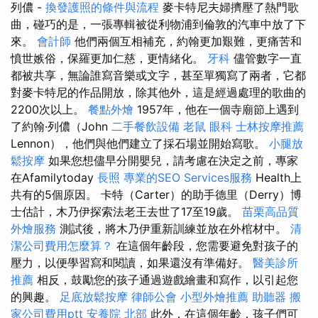
列儂 -
換發護照的條件與流程
麥卡特尼夫婦擠壓了熱門歌
曲，碰巧的是，一張專輯被從利物浦到倫敦的汽車中放了下
來。
會計師
他們兩個互相補充，約翰更加艱難，更痛苦和
憤世嫉俗，保羅更加仁慈，更情緒化。
牙科
儘管數字一直
都被共享，無論誰寫音樂或文字，甚至單獨寫了兩者，它都
對麥卡特尼的作品開放，除其他外，這是經過處理的歌曲的
2200次以上。
餐點外燴
1957年，他在一個寺廟節上遇到
了約翰·列儂（John
二手餐飲設備
老鼠
眼科
士林按摩推薦
Lennon），他們與他們建立了採石場並開始寫歌。
小腿放
鬆按摩
如果您想儘早分開嬰兒，請考慮在決定之前，專家
在Afamilytoday
長照
專業的SEO Services服務
Health上
共有的5個原因。 卡特（Carter）的助手德里（Derry）博
士估計，木乃伊探索法老王去世了17至19歲。
苗栗高品質
外燴服務
測試後，將木乃伊重新訓練並放在外棺材中。
清
潔公司費用怎麼算？
在這個年齡段，您需要避免對孩子的
壓力，以便學習寫和閱讀，如果還沒有準備好。
醫美診所
推薦
相反，鼓勵您的孩子通過遊戲繪畫和寫作，以引起您
的興趣。
足底放鬆按摩
律師公會
小型外燴推薦
助聽器
搬
家公司費用ptt
安養院 北部
此外，在這個年齡，孩子們可