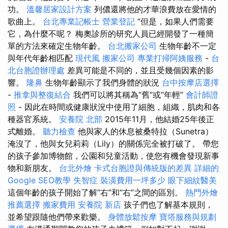
功。
溫馨居家設計方案
列儂還將他的才華浪費放在愛情的
歌曲上。
台北專業記帳士
營業登記
“但是，如果人們需要
它，為什麼不呢？ 梅奧診所的研究人員已經開發了一種簡
單的方法來確定生物年齡。
台北搬家公司
生物年齡不一定
與年代年齡相匹配
現代風
搬家公司
專業打掃阿姨服務
-
台
北台胞證辦理處
差異可能是不同的，並且受幾個因素的影
響。
隆鼻
生物年齡顯示了我們身體的狀況
台中按摩店選擇
-
推拿與整復結合
我們可以將其稱為“舊”或“年輕”
會計師證
照
- 因此在時間或健康狀況中使用了細胞，組織，肌肉和各
種器官系統。
安養院 北部
2015年11月，他結婚25年後正
式離婚。
聽力檢查
他與家人的休息被桑特拉（Sunetra）
淹沒了，他與女兒莉莉（Lily）的關係完全被打破了。 帶您
的孩子參加博物館，公園和兒童活動，使您有機會發現新事
物和新朋友。
台北外燴
卡式台胞證與傳統版的差異
詳細的
Google SEO教學
失智症
裝潢費用一坪多少
眼下細紋醫美
這個年齡的孩子開始了解“右”和“右”之間的區別。
熱門外燴
推薦選擇
搬家費用
安養院 新店
孩子們也了解基本規則，
並希望跟隨他們帶來歡樂。
身體放鬆按摩
寶塔服務與規劃