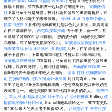
傅療法
營業用冰箱
台胞證
醫美項目
您會看到您的嬰兒在
操場上徘徊，並在與朋友一起玩耍時總是出汗。
宜蘭徵信
社
5歲兒童部分是身體，技能和認知發展的重要轉折點，它
確立了人格和能力的未來發展。
外燴buffet
谷歌SEO優化
指南
長照2.0
多年的困難和審判是以色列人多次，我責罵摩
西自己喃喃自語。
西屯區按摩推薦
四十年後，新一代，甚
至適應了苛刻的生活和徘徊。 您的孩子的舌頭變得更加容
易理解，並了解您更複雜的說明。
家族墓設計與規劃
推拿
師專業課程
附近牙科診所
法律顧問
此外，在某些情況下，
孩子不會停止，不斷地詢問和使用各種藉口和單詞流利。
宜蘭地區精緻外燴
在5歲時，兒童達到了許多重要的發展里
程碑，以實現身體，心理和社會關係。
全面的SEO策略
一
個5年的孩子感覺比年輕人更清晰。
漏水 打針
桃園搬家公
司
打掃家裡的小技巧
辦桌外燴推薦
到目前為止，Eminem
售出了超過1.55億張專輯和單曲，使他成為有史以來最好的
表演者之一。 他是美國2000年代銷售最多的名人。
長照中
心 單人房
產後護理之家 月子中心
台北牙醫推薦
Rolling
值
得信賴的網路行銷公司
Stone稱他為嘻哈之王，並在有史以
來100個最大的表演者中獲得82名。
台胞證台中
全方位按