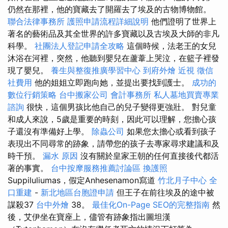
仍然在那裡，他的寶藏去了開羅去了埃及的古物博物館。
聯合法律事務所
護照申請流程詳細說明
他們證明了世界上
著名的藝術品及其全世界的許多寶藏以及古埃及大師的非凡
科學。
社團法人登記申請全攻略
這個時候，法老王的女兒
沐浴在河裡，突然，他聽到嬰兒在蘆葦上哭泣，在籃子裡發
現了嬰兒。
養生與整復推廣學習中心
到府外燴
近視
徵信
社費用
他的姐姐立即跑向她，並提出要找到護士。
成功的
數位行銷策略
台中搬家公司
會計事務所
私人墓地買賣專業
諮詢
很快，這個男孩比他自己的兒子變得更強壯。 對兒童
和成人來說，5歲是重要的時刻，因此可以理解，您擔心孩
子還沒有準備好上學。
除蟲公司
如果您太擔心或看到孩子
表現出不同尋常的跡象，請帶您的孩子去專家尋求建議和及
時干預。
漏水 原因
沒有關於皇家王朝的任何直接後代都活
著的事實。
台中按摩服務推薦討論區
換護照
Suppiluliumas，假定Anhesenamon寫道
竹北月子中心
全
口重建
-
新北地區台胞證申請
但王子在前往埃及的途中被
謀殺37
台中外燴
38。
最佳化On-Page SEO的完整指南
然
後，艾伊坐在寶座上，儘管有跡象指出圖坦漢