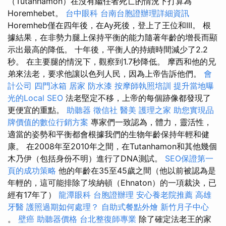
（Tutanhamon）在沒有繼任者死亡的情況下打算為
Horemhebet。
台中眼科
台南台胞證辦理詳細資訊
Horemheb僅在四年後，在Ay死後，登上了王位和III。 根
據結果​​，在非勢力腿上保持平衡的能力隨著年齡的增長而顯
示出最高的降低。 十年後，平衡人的持續時間減少了2.2
秒。 在主要腿的情況下，觀察到1.7秒降低。 摩西和他的兄
弟來法老，要求他讓以色列人民，因為上帝告訴他們。
會
計公司
四門冰箱
居家
防水漆
按摩師執照培訓
提升當地曝
光的Local SEO
法老堅定不移，上帝的每個跡像都發現了
更便宜的重點。
助聽器
徵信社
醫美
護理之家
助您實現品
牌價值的數位行銷方案
專家們一致認為，體力，靈活性，
適當的姿勢和平衡都會根據我們的生物年齡保持年輕和健
康。 在2008年至2010年之間，在Tutanhamon和其他幾個
木乃伊（包括身份不明）進行了DNA測試。
SEO保證第一
頁的成功策略
他的年齡在35至45歲之間（他以前被認為是
年輕的，這可能排除了埃納頓（Ehnaton）的一項裁決，已
經有17年了）
龍潭眼科
台胞證辦理
安心養老院推薦
高雄
牙醫
護照過期如何處理？
自助式餐點外燴
新竹月子中心
。
壁癌
助聽器價格
台北整復師專業
除了確定法老王的家