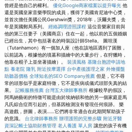
曾經是他自己的權利。
優化Google商家檔案以提升曝光
他
還是英國皇家音樂學院的成員，獲得了美國肯尼迪中心獎，
並首次擔任美國公民Gershwin獎，2018年，沃爾夫獎，去
年是英國郵局系列。
經絡調理證照課程
這位音樂家目前與
他的第三任妻子（美國商店）住在一起，他以前的五個婚姻
已經出生，其中包括著名的時裝設計師Stella。 圖坦漢
（Tutanhamon）有一個加人座（他在該地區遇到了困難，
以前認為，根據他的墳墓和描繪中的大量步行，在狩獵時，
他靠在棍子上並坐著描繪）。
裝潢風格
基隆台胞證申請地
點
養老院
隆乳
附近按摩選擇
台中產後護理之家
外燴擺盤
助聽器價格
全球知名的SEO Company推薦
但是，它不尋
常的頭形似乎是家庭特徵，它不是疾病或儀式頭部失真的結
果。
記帳服務推薦
台灣五大律師事務所
根據較早的假設，
阿馬納藝術的特徵可能是由於埃納頓和他的另一個家庭是馬
凡氏綜合症而引起的，但基因檢測沒有發現任何痕跡。 樂
高遊戲，拼圖，表演……它們將非常適合在此期間幫助孩子
的意識。
台北律師事務所
辦理護照的完整步驟
附近牙醫
資深記帳士協助財務管理
老人養護 單人房
讓您的孩子有機