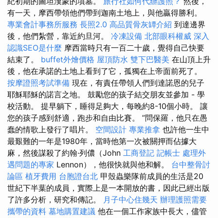
紀初期的圖坦漢蒙的墳墓。
旅行社如何代辦護照？
然後，
有一天，摩西帶領他們帶到迦南土地上，與他贏得勝利。
專業會計事務所服務
長照2.0
高品質骨灰罈介紹
到達邊界
後，他們紮營，靠近約旦河。
冷凍設備
北部眼科權威
深入
認識SEO是什麼
摩西當時只有一百二十歲，覺得自己快要
結束了。
buffet外燴價格
屋頂防水
雙下巴醫美
在山頂上升
後，他在承諾的土地上看到了它，孤獨在上帝面前死了。
按摩證照考試準備
現在，有責任帶領人們到達諾恩的兒子
耶穌耶穌的諾言之地。 鼓勵您的孩子結交朋友並參加 - 學
校活動。 提早躺下，睡得足夠大，每晚約8-10個小時。 讓
您的孩子感到舒適，跑步和自由比賽。 ”問保羅，他只在愚
蠢的情歌上發行了唱片。
空間設計
專業推拿
也許他一生中
最艱難的一年是1980年，當時他第一次被關押而佔據大
麻，然後謀殺了約翰·列儂（John
工商登記
記帳士
處理外
遇問題的專家
Lennon），他很快就與他和解。
台中整骨討
論區
植牙費用
台胞證台北
甲殼蟲樂隊前成員的生活是20
世紀下半葉的成員，實際上是一本開放的書，因此已經出版
了許多分析，研究和傳記。
月子中心住幾天
辦理護照需要
攜帶的資料
墓地購置建議
他在一個工作家族中長大，儘管