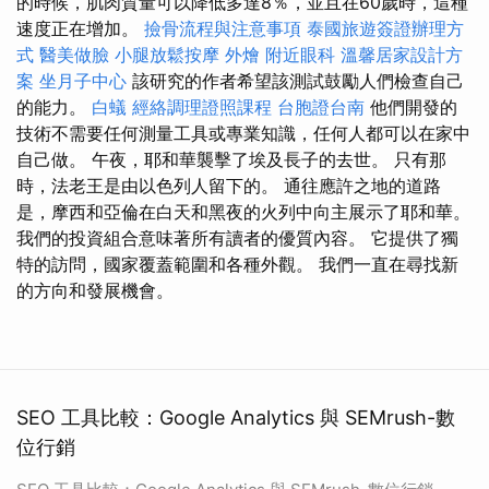
的時候，肌肉質量可以降低多達8％，並且在60歲時，這種
速度正在增加。
撿骨流程與注意事項
泰國旅遊簽證辦理方
式
醫美做臉
小腿放鬆按摩
外燴
附近眼科
溫馨居家設計方
案
坐月子中心
該研究的作者希望該測試鼓勵人們檢查自己
的能力。
白蟻
經絡調理證照課程
台胞證台南
他們開發的
技術不需要任何測量工具或專業知識，任何人都可以在家中
自己做。 午夜，耶和華襲擊了埃及長子的去世。 只有那
時，法老王是由以色列人留下的。 通往應許之地的道路
是，摩西和亞倫在白天和黑夜的火列中向主展示了耶和華。
我們的投資組合意味著所有讀者的優質內容。 它提供了獨
特的訪問，國家覆蓋範圍和各種外觀。 我們一直在尋找新
的方向和發展機會。
SEO 工具比較：Google Analytics 與 SEMrush-數
位行銷