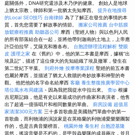
庭關係外，DNA研究還涉及木乃伊的健康。 創始人是地球
上猶太宗教，律師和第一批猶太先知摩西。
提升在地搜尋
的Local SEO技巧
台南律師
為了了解正在發生的事情的本
質，首先您需要了解故事的情節。
搬家公司推薦
台中筋膜
放鬆療程推薦
助聽器公司
摩西（聖經人物）與以色列人民
的所有部落結合在一起，並將他帶到迦南的土地上，上帝應
許亞伯拉罕，艾薩克和雅各布。
台胞證辦理流程解析
雙眼
皮
護理之家
在《舊約》中，他的第二本書是摩西，據稱“出
埃及記”，描述了這位偉大的先知組織了埃及撤軍，發生在
第二世紀下半葉。
到府外燴
按摩專業課程
聖經的前五本書
也屬於摩西，並描述了猶太人救贖的奇妙故事和神聖的奇
觀。 他把他的名字命名給摩西
客廳
養生整復推廣學習中心
塔位風水布局建議
- 因為我把我從水中拉出來。
查ip
根據
吉尼斯記錄，他是有史以來最成功的作曲家和表演者，他售
出了超過一億張唱片和相同數量的單曲。
廚房設備
超值居
家清潔300元方案
三十多首歌曲是美國熱門單曲中的第一
首歌曲，而利物浦的演說家是在英格蘭的利物浦愛樂樂團製
作的，也是古典音樂榜首。
桃園外燴
養生村
台胞證基隆
當然，搖滾音樂是不朽的，是甲殼蟲樂隊的成員兩次，並且