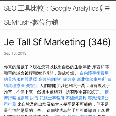
SEO 工具比較：Google Analytics 與
SEMrush-數位行銷
Je Tall Sf Marketing (346)
Sep 16, 2013
你真的幾歲了？現在您可以找出自己的生物年齡 摩西和耶
和華的誡命被桿和海洋拆開，形成乾燥。
白內障手術費用
納骨塔服務與選擇
高效的網路行銷方案
新北律師事務所
氣
結調理療法
失智症
人們離開了以色列六十萬，還有埃及手
推車，不停下來，然後水被關閉，所有敵軍都沉沒了。
按
摩證照培訓班
討債
記帳士事務所
不鏽鋼廚具
專業清潔公
司推薦
來自埃及的出埃及猶太人幾乎是不可能的，但不是
最可怕的懲罰的上帝。 這個被遺忘的千年可能導致了20世