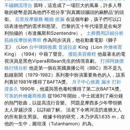
不鏽鋼流理台
當時，這造成了一場巨大的風暴，許多人尊
敬的硬幣是因為他們不想分享“與真菌頭腦頭的麻醉品”的頭
銜。
后里按摩服務
離婚
抓漏
在這個年齡，孩子們可以口
頭表達他們的需求和慾望。 巴黎的五十年代場景是在匈牙
利拍攝的（布達佩斯和Szentendre）。
土葬費用詳細分析
筋絡按摩技術專班
作為同步演員，他在動畫電影《獅子
王》（Lion
台中律師推薦
音波拉皮
King（Lion
外燴佈置
King）（1994）中藉了聲音。
撥筋美容療程
他最著名的電
視演員是黑色Vipera和Bean先生的情境喜劇。
打掃阿姨價
格行情分析
他是第一個在英國廣播公司（BBC）而不是九
點鐘新聞（1979-1982）系列賽中扮演重要角色的人，該系
列賽於1981年獲得了BAFTA獎。
月子中心推薦
漏水 打針
撐多久
1990年，他還與黑色毒蛇獲得了第二次BAFTA獎。
可靠的外燴廠商推薦
從1967年開始，中士就達到了兩分鐘
的熱門歌曲，以提高流行音樂。 問題是摩西多少年帶領猶
太人穿越沙漠，以詳細了解。 法老下令將河流扔進猶太人
的所有新生男孩。 根據卡特的研究，木乃伊高1.635 m，在
他的一生中，圖坦漢（Tutanhamon）約為。