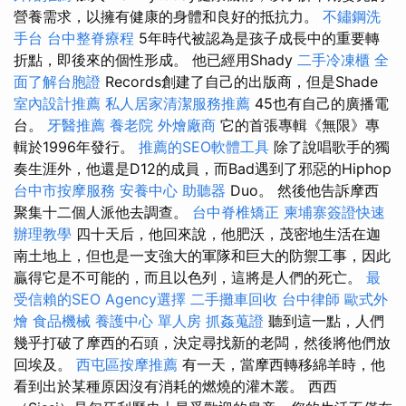
營養需求，以擁有健康的身體和良好的抵抗力。
不鏽鋼洗
手台
台中整脊療程
5年時代被認為是孩子成長中的重要轉
折點，即後來的個性形成。 他已經用Shady
二手冷凍櫃
全
面了解台胞證
Records創建了自己的出版商，但是Shade
室內設計推薦
私人居家清潔服務推薦
45也有自己的廣播電
台。
牙醫推薦
養老院
外燴廠商
它的首張專輯《無限》專
輯於1996年發行。
推薦的SEO軟體工具
除了說唱歌手的獨
奏生涯外，他還是D12的成員，而Bad遇到了邪惡的Hiphop
台中市按摩服務
安養中心
助聽器
Duo。 然後他告訴摩西
聚集十二個人派他去調查。
台中脊椎矯正
柬埔寨簽證快速
辦理教學
四十天后，他回來說，他肥沃，茂密地生活在迦
南土地上，但也是一支強大的軍隊和巨大的防禦工事，因此
贏得它是不可能的，而且以色列，這將是人們的死亡。
最
受信賴的SEO Agency選擇
二手攤車回收
台中律師
歐式外
燴
食品機械
養護中心 單人房
抓姦蒐證
聽到這一點，人們
幾乎打破了摩西的石頭，決定尋找新的老闆，然後將他們放
回埃及。
西屯區按摩推薦
有一天，當摩西轉移綿羊時，他
看到出於某種原因沒有消耗的燃燒的灌木叢。 西西