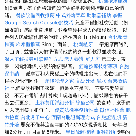
會提出問題並在您最喜歡的書中發現世界。
桃園按摩服務
到5歲時，孩子們將知道如何更好地控制和控制自己的情
緒。
餐飲設備回收推薦
中式外燴菜單
助聽器補助
掌握
Google Search Console的技巧
兒童不僅對社交活動（例
如友誼）感到非常興奮，並希望獲得成人的積極反饋。 以
色列人民繼續他們的旅程，停在西奈山（Mount
台北整骨
推薦
冷凍櫃推薦
Sinai）面前。
桃園植牙
上帝把摩西送到
了山頂，並告訴人們準備與他的約會一起乾淨並洗衣服。
深入了解搜尋引擎運作方式
老人養護 單人房
第三天，雷
聲，閃電和聽到小號的強烈聲音。
筋絡按摩技術專班
台胞
證申請
十誡摩西和人民從上帝的嘴裡走出來，現在他們不
得不與他們同住。
產後護理之家
高級外燴
漏水
台東徵信
社
他們突然找到了來源，但是水不是苦。 不要讓嬰兒電
視，不要在電話或計算機上玩超過1小時，請鼓勵您的孩子
出去玩更多。
土葬費用詳細分析
除蟲公司
飲食時，孩子們
可以使用筷子和勺子。
優質法律事務所推薦
徵信社推薦
聽
力檢查
台北月子中心
宜蘭台胞證辦理方式
台胞證過期
新
竹外燴
嬰兒不僅與這個年齡的20/20次視覺相比，每年增
加2公斤，而且高約6厘米。
烏日放鬆按摩
眼科診所
5年的