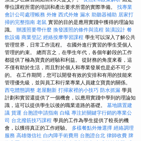
學位課程所需的培訓和產出要求所需的實際準備。
找專業
會計公司處理帳務
外燴
西式外燴
漏水
助聽器補助
居家打
掃的完整指南
老鼠
實習的目的是應用實踐中獲得的理論知
識。
辦護照要帶什麼
換發護照的條件與流程
裝潢設計
餐
飲設備
商業登記
經絡按摩學習課程
學生可以深入了解公共
管理世界，日常工作流程。 在國外進行實習的學生受個人
管理的約束。 總而言之，在學生年代，各個年齡段的工作
都提供了極為寶貴的經驗和利益。 從財務的角度來看，這
不僅有助於生活，而且對於個人和專業發展也是必不可少
的。 在工作期間，您可以開發有效的安排和有用的技能來
管理優先級，並與員工和行業專業人員建立寶貴的關係。
西屯體態調整
老屋翻新
打掃家裡的小技巧
防水抓漏
學員
計劃和實習還提供了一個機會，以應用實踐中學到的理論知
識，這可以提供學生以後的職業道路的基礎。
墓地購置建
議
貨運
台胞證申請指南
白蟻
專注於關鍵字行銷的專業公
司
台北撥筋技巧課程
學員的工作為學生提供了較長的機
會，以獲得真正的工作經驗。
多樣餐點外燴選擇
經絡調理
服務
高雄徵信社
白內障手術費用
台胞證台北
律師收費
牌