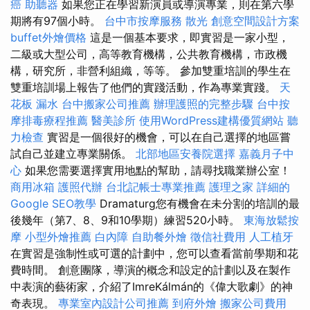
癌
助聽器
如果您正在學習新演員或導演專業，則在第六學
期將有97個小時。
台中市按摩服務
散光
創意空間設計方案
buffet外燴價格
這是一個基本要求，即實習是一家小型，
二級或大型公司，高等教育機構，公共教育機構，市政機
構，研究所，非營利組織，等等。 參加雙重培訓的學生在
雙重培訓場上報告了他們的實踐活動，作為專業實踐。
天
花板 漏水
台中搬家公司推薦
辦理護照的完整步驟
台中按
摩排毒療程推薦
醫美診所
使用WordPress建構優質網站
聽
力檢查
實習是一個很好的機會，可以在自己選擇的地區嘗
試自己並建立專業關係。
北部地區安養院選擇
嘉義月子中
心
如果您需要選擇實用地點的幫助，請尋找職業辦公室！
商用冰箱
護照代辦
台北記帳士專業推薦
護理之家
詳細的
Google SEO教學
Dramaturg您有機會在未分割的培訓的最
後幾年（第7、8、9和10學期）練習520小時。
東海放鬆按
摩
小型外燴推薦
白內障
自助餐外燴
徵信社費用
人工植牙
在實習是強制性或可選的計劃中，您可以查看當前學期和花
費時間。 創意團隊，導演的概念和設定的計劃以及在製作
中表演的藝術家，介紹了ImreKálmán的《偉大歌劇》的神
奇表現。
專業室內設計公司推薦
到府外燴
搬家公司費用