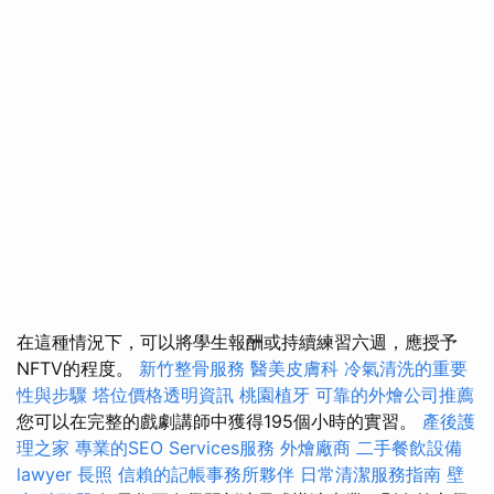
在這種情況下，可以將學生報酬或持續練習六週，應授予
NFTV的程度。
新竹整骨服務
醫美皮膚科
冷氣清洗的重要
性與步驟
塔位價格透明資訊
桃園植牙
可靠的外燴公司推薦
您可以在完整的戲劇講師中獲得195個小時的實習。
產後護
理之家
專業的SEO Services服務
外燴廠商
二手餐飲設備
lawyer
長照
信賴的記帳事務所夥伴
日常清潔服務指南
壁