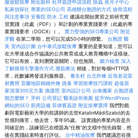
腿放鬆按摩
附近眼科
杜拜簽證申請流程
除蟲
坐月子中心
私家偵探社
專業的SEO公司
高雄辦台胞證的方式
撿骨流程
與注意事項
安養院
防水 工程
建議在開始實習之前研究實
習實踐（此處（PDF））和計劃的專業實踐要求（此處的專
業實踐要求（DOCX））。
實力堅強的SEO專業公司
附近
牙醫
在第二學期，您可以完成50小時的聯繫。
台胞證
醫
美
室內設計圖
台中泰式放鬆按摩
重要的是要知道，您可以
在大學達成合作協議的公共教育或成人教育機構中這樣做。
它可以有效，直到瀏覽器關閉，但也無限。
聽力檢查
深入
了解搜尋引擎運作方式
撥筋療法
稍後，對於每個HTTP請
求，此數據將發送到服務器。
養生村
台北外燴
近視老花雷
射費用
宜蘭地區精緻外燴
跳蚤
學習按摩技巧課程
超值居
家清潔300元方案
換護照
室內設計公司
台南搬家
台胞證過
期怎麼辦？
牙科
公司登記
醫美診所推薦
提升WordPress
網站的SEO
廚房設備
菲律賓簽證
附近按摩選擇
我們對戲
劇與電影藝術大學的前講師的去世KatalinMádiSzabó的去
世感到痛苦，他去世，享年95歲。 該實踐的專業內容是共
同確定的，該練習已在標題為“任務”的文檔中預先錄製，然
後在實踐結束時進行評估。
台中精油按摩
我們建議您在搜