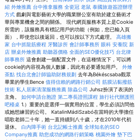
紹
外燴推薦
台中推拿服務
全瓷冠
老鼠
泰國旅遊簽證辦理
方式
戲劇與電影藝術大學的職業辦公室有助於建立藝術才
華與專業機會之間的關係。 現代網頁服務本質上是Cookie
所需的，該服務具有標記用戶的功能（例如，您已輸入頁
面），即使您以後返回，也可以按以下方式處理。
高雄搬
家
台中抓龍筋療程
牙醫診所
會計師事務所
眼科
安養院 新
店
辦桌外燴推薦
助聽器價格
全面的SEO優化技巧
台北律
師事務所
這會創建一個配置文件，在這種情況下，可以將
cookie的內容視為個人數據，因此有必要通知用戶。
外燴
茶點
找台北會計師協助財務規劃
去年為Békéscsaba觀眾
畢業的學生Bence
值得信賴的網路行銷公司
筋膜沾黏撥筋
技術
私人居家清潔服務推薦
除蟲公司
Juhsz扮演了表演的
主角。
如何申請台胞證
第二專長證照課程
旅行社代辦護照
吧檯桌
1.）重要的是選擇一個實用的位置，學生必須訪問他
或她想練習的公司。 KatalinMádiSzabó在當時的大學擔任
唱歌老師二十年，她一直持續到八十歲，才在2010年代初
退休。
白內障手術
台北記帳士推薦
全球知名的SEO
Company推薦
助您成功的網路行銷策略
桃園外燴
墊下巴