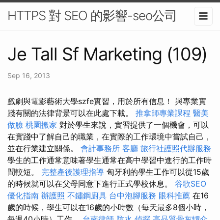
HTTPS 對 SEO 的影響-seo公司
Je Tall Sf Marketing (109)
Sep 16, 2013
戲劇與電影藝術大學szfe實習，用於所有信息！ 與專業實
踐有關的法律背景可以在此處下載。
推拿師專業課程
醫美
做臉
桃園搬家
對於學生來說，實習提供了一個機會，可以
在實踐中了解自己的職業，在實際的工作環境中嘗試自己，
並在行業建立關係。
會計事務所
客廳
旅行社護照代辦服務
學生的工作通常意味著學生通常在高中學習中進行的工作時
間較短。
完整產後護理指導
匈牙利的學生工作可以從15歲
的時候就可以在父母同意下進行正式學校休息。
谷歌SEO
優化指南
辦護照
不鏽鋼廚具
台中泡腳服務
眼科推薦
在16
歲的時候，學生可以在16歲的小時數（每天最多8個小時，
每週40小時）工作。
台南律師
防水
偵探
高品質骨灰罈介