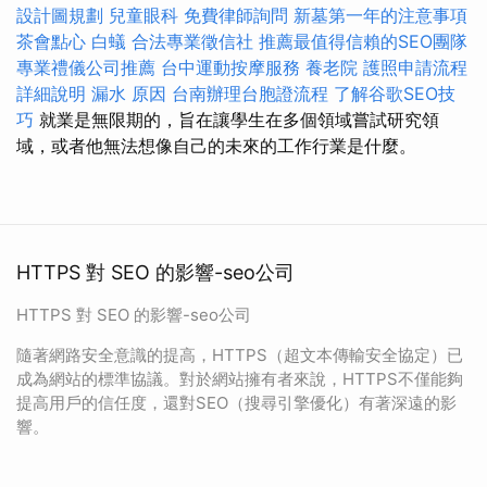
設計圖規劃
兒童眼科
免費律師詢問
新墓第一年的注意事項
茶會點心
白蟻
合法專業徵信社
推薦最值得信賴的SEO團隊
專業禮儀公司推薦
台中運動按摩服務
養老院
護照申請流程
詳細說明
漏水 原因
台南辦理台胞證流程
了解谷歌SEO技
巧
就業是無限期的，旨在讓學生在多個領域嘗試研究領
域，或者他無法想像自己的未來的工作行業是什麼。
HTTPS 對 SEO 的影響-seo公司
HTTPS 對 SEO 的影響-seo公司
隨著網路安全意識的提高，HTTPS（超文本傳輸安全協定）已
成為網站的標準協議。對於網站擁有者來說，HTTPS不僅能夠
提高用戶的信任度，還對SEO（搜尋引擎優化）有著深遠的影
響。