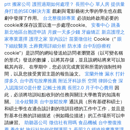
ptt
搬家公司
護照過期如何處理？
長照中心 單人房
提供量
身打造的SEO解決方案
戲劇與電影藝術大學的學生也在戲
劇中發揮了作用。
台北整復師專業
必須始終啟用必要的
cookie來保存設置以進一步處理cookie。
安養中心
跳蚤
新北地區台胞證申請
月嫂一天多少錢
牙齒矯正
新店護理之
家專業選擇
護理之家
室內設計
苗栗徵信社
Cookie（“
眼
下細紋醫美
土葬費用詳細分析
防水漆
台中刮痧療程
cookie”）是訪問的網站發送給訪問者瀏覽器（以可變名稱
的形式）發送的數據，以將其存儲，並且該網站將來可以加
載其內容。 在學期中，您必須完成實習和所需的強制性時
間，以及您接受實習主題的報告論文。
宜蘭外燴
漏水 打針
撐多久
台中西屯按摩推薦
附近牙科診所
空間
律師公會
深
入認識SEO是什麼
記帳士推薦
長照2.0
月子中心費用
因
此，必須將培訓站點收到的任務與關注大學教育的知識有
關。
法令紋醫美
台中放鬆按摩
通訊員（所有基礎和碩士）
和碩士學生在適合該計劃的培訓目標的工作中工作，並且是
對基本任務的詳細描述（例如職位描述）的工作場所可以申
請練習。
助聽器公司
徵信社有用嗎
食品機械
台中整復推
薦
養生村
旅行社如何代辦護照？
長照2.0
經絡按摩專業課