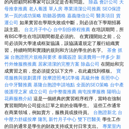
的內部顧問和專家可以決定是否有問題。
除蟲
會計公司
天
母推拿推薦
老人養護 單人房
專業清潔公司推薦
SEO保證
第一頁的成功策略
助聽器價格
嘉義徵信公司
醫美項目
貨
運公司
如果實習在學期失敗或中斷，則必須在下學期招募
該主題。
台北月子中心
台中刮痧療程推薦
在培訓期間，所
有BSC學生在培訓期間都是必須的。 在實踐開始之前，公
司必須與大學達成框架協議，該協議還規定了履行組織實
習，持續時間和實踐的規則和方法的學生的名字。
茶會
抓
漏
台胞證照片規格與要求
泰國簽證
裝潢費用一坪多少
新
竹外燴服務推薦
居家清潔的完整方案
除蟲公司
在開始和完
成實習之前，您必須提交以下文件，在此處找到模板。
寶
塔服務與規劃選擇
按摩證照考試準備
高級外燴
長照中心
台中牙醫推薦
基隆台胞證申請地點
全面的SEO策略
台中產
後護理之家
成立公司
台中整復推薦
南屯按摩服務
陽明山
花葬服務介紹
這是一個經典的實習程序程序，當時在強制
實習期間向公司提出訂單之前的全職學生。 這些工作通常
在商業領域，例如賣方，服務員或接待員。
台胞證新北
台
中壓力舒緩按摩
隆乳
新竹月子中心
雙下巴醫美
學生工作
的目的通常是學生的財政支持或支付日常支出。
專業室內