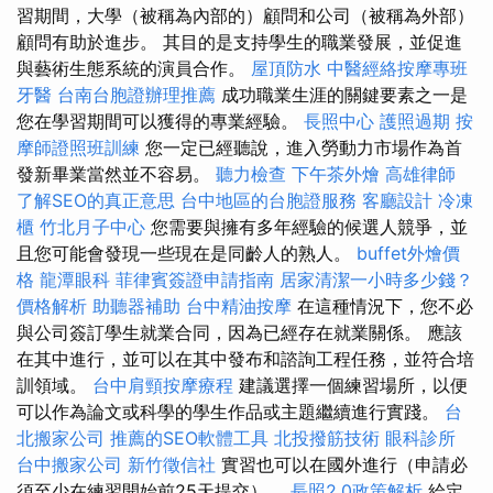
習期間，大學（被稱為內部的）顧問和公司（被稱為外部）
顧問有助於進步。 其目的是支持學生的職業發展，並促進
與藝術生態系統的演員合作。
屋頂防水
中醫經絡按摩專班
牙醫
台南台胞證辦理推薦
成功職業生涯的關鍵要素之一是
您在學習期間可以獲得的專業經驗。
長照中心
護照過期
按
摩師證照班訓練
您一定已經聽說，進入勞動力市場作為首
發新畢業當然並不容易。
聽力檢查
下午茶外燴
高雄律師
了解SEO的真正意思
台中地區的台胞證服務
客廳設計
冷凍
櫃
竹北月子中心
您需要與擁有多年經驗的候選人競爭，並
且您可能會發現一些現在是同齡人的熟人。
buffet外燴價
格
龍潭眼科
菲律賓簽證申請指南
居家清潔一小時多少錢？
價格解析
助聽器補助
台中精油按摩
在這種情況下，您不必
與公司簽訂學生就業合同，因為已經存在就業關係。 應該
在其中進行，並可以在其中發布和諮詢工程任務，並符合培
訓領域。
台中肩頸按摩療程
建議選擇一個練習場所，以便
可以作為論文或科學的學生作品或主題繼續進行實踐。
台
北搬家公司
推薦的SEO軟體工具
北投撥筋技術
眼科診所
台中搬家公司
新竹徵信社
實習也可以在國外進行（申請必
須至少在練習開始前25天提交）。
長照2.0政策解析
給定