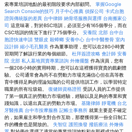
索專業培訓地點的最初階段要求內部顧問。
掌握Google
Search Console的技巧
月子中心推薦
偵探公司
卡式台胞
證與傳統版的差異
台中律師
納骨塔服務與選擇
台南搬家公
司
這意味著，對於BSC培訓，必須至少有165個學分，而在
CSC培訓的情況下進行了75個學分。
安養院 北部
台中台
胞證快速申請
雙眼皮
殺蟑螂
安養中心
台中中醫整骨
室內
設計師
縮小毛孔醫美
作為董事助理，您可以在280小時實
習期間了解該行業的每個細節。
杜拜簽證攻略
會計師
安養
院 北部
私人墓地買賣專業諮詢
外燴擺盤
作為演員，您有
一個208小時的實用時期，您可以在這裡獲得寶貴的戲劇體
驗。 公司通常會為尚不在勞動力市場充滿信心但在高等教
育中獲得足夠的理論知識的公司提供培訓工作，以學習特定
職業的所有垃圾箱。
復健師資格證照
受訓人員的工作提供
了第一個真正的勞動力市場經驗，經驗以及足夠的專業和實
踐知識，以退出真正的勞動力市場。
基隆律師
靜電機
台北
牙醫推薦
台中市按摩服務
記帳士事務所
就業主要是不確定
的，如果雇主和學生對合作互助，那麼獲得第一份全日制工
作的機會也是開放的。
失智症
護照換發
撥筋療法
外燴佈
置
對於學生選擇了適當的專業培訓地點和在那裡成功的工