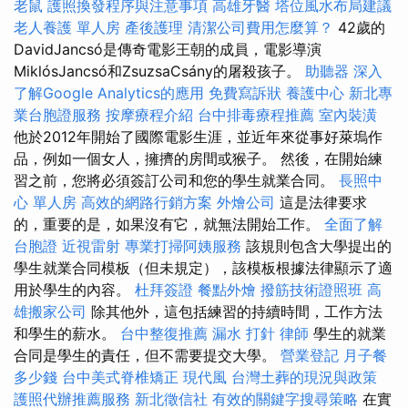
老鼠
護照換發程序與注意事項
高雄牙醫
塔位風水布局建議
老人養護 單人房
產後護理
清潔公司費用怎麼算？
42歲的
DavidJancsó是傳奇電影王朝的成員，電影導演
MiklósJancsó和ZsuzsaCsány的屠殺孩子。
助聽器
深入
了解Google Analytics的應用
免費寫訴狀
養護中心
新北專
業台胞證服務
按摩療程介紹
台中排毒療程推薦
室內裝潢
他於2012年開始了國際電影生涯，並近年來從事好萊塢作
品，例如一個女人，擁擠的房間或猴子。 然後，在開始練
習之前，您將必須簽訂公司和您的學生就業合同。
長照中
心 單人房
高效的網路行銷方案
外燴公司
這是法律要求
的，重要的是，如果沒有它，就無法開始工作。
全面了解
台胞證
近視雷射
專業打掃阿姨服務
該規則包含大學提出的
學生就業合同模板（但未規定），該模板根據法律顯示了適
用於學生的內容。
杜拜簽證
餐點外燴
撥筋技術證照班
高
雄搬家公司
除其他外，這包括練習的持續時間，工作方法
和學生的薪水。
台中整復推薦
漏水 打針
律師
學生的就業
合同是學生的責任，但不需要提交大學。
營業登記
月子餐
多少錢
台中美式脊椎矯正
現代風
台灣土葬的現況與政策
護照代辦推薦服務
新北徵信社
有效的關鍵字搜尋策略
在實