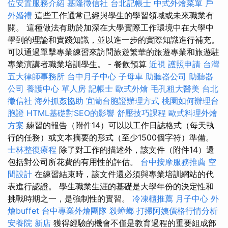
位安置服務介紹
基隆徵信社
台北記帳士
中式外燴菜單
戶
外婚禮
這些工作通常已經與學生的學習領域或未來職業有
關。 這種做法有助於加深在大學實際工作環境中在大學中
學到的理論和實踐知識，並以進一步的實際知識進行補充。
可以通過單擊專業練習來訪問旅遊繁華的旅遊專業和旅遊駐
專業演講者職業培訓學生。 - 餐飲預算
近視
護照申請
台灣
五大律師事務所
台中月子中心
子母車
助聽器公司
助聽器
公司
養護中心 單人房
記帳士
歐式外燴
毛孔粗大醫美
台北
徵信社
海外抓姦協助
宜蘭台胞證辦理方式
桃園如何辦理台
胞證
HTML基礎對SEO的影響
舒壓技巧課程
歐式料理外燴
方案
練習的報告（附件14）可以以工作日誌格式（每天執
行的任務）或文本摘要的形式（至少1500個字符）準備。
士林整復療程
除了對工作的描述外，該文件（附件14）還
包括對公司所花費的有用性的評估。
台中按摩服務推薦
空
間設計
在練習結束時，該文件還必須與專業培訓網站的代
表進行認證。 學生職業生涯的基礎是大學年份的決定性和
挑戰時期之一，是強制性的實習。
冷凍櫃推薦
月子中心
外
燴buffet
台中專業外燴團隊
殺蟑螂
打掃阿姨價格行情分析
安養院 新店
獲得經驗的機會不僅是教育過程的重要組成部