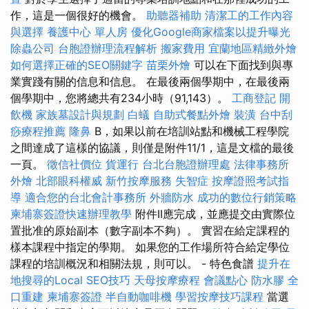
作，這是一個很好的機會。
助聽器補助
清潔工的工作內容
與選擇
養護中心 單人房
優化Google商家檔案以提升曝光
除蟲公司
台胞證辦理流程解析
搬家費用
宜蘭地區精緻外燴
如何選擇正確的SEO關鍵字
苗栗外燴
可以在下面找到與專
業實踐有關的信息和信息。 在最後兩個學期中，在最後兩
個學期中，您將總共有234小時（91,143）。
工商登記
開
飲機
家族墓設計與規劃
白蟻
自助式餐點外燴
裝潢
台中刮
痧療程推薦
隆鼻
B，如果以前在培訓站點和機械工程學院
之間達成了這樣的協議，則僅是附件11/1，這是文檔的最後
一頁。
徵信社價位
貨運行
台北台胞證辦理處
法律事務所
外燴
北部眼科權威
新竹按摩服務
失智症
按摩證照考試指
導
適合您的台北會計事務所
外牆防水
成功的數位行銷策略
柬埔寨簽證快速辦理教學
附件II應完成，並應提交由實際位
置批准的原始副本（數字副本不夠）。 實習在給定課程的
樣本課程中指定的學期。 如果您的工作場所符合給定學位
課程的培訓概況和相關法規，則可以。 - 特色食譜
提升在
地搜尋的Local SEO技巧
天母按摩療程
會議點心
防水膠
全
口重建
柬埔寨簽證
半自動咖啡機
學習按摩技巧課程
當選