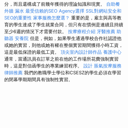
分，而且還構成了前幾年獲得的理論知識和現實。
自助餐
外牆 漏水
最受信賴的SEO Agency選擇
SSL對網站安全和
SEO的重要性
家事服務怎麼選？
重要的是，雇主與高等教
育的學生達成了學生就業合同，但只有在慣例是連續且持續
至少6週的情況下才需要付款。
按摩療程介紹
牙醫推薦
助
聽器
安養院
但是，例如，如果學生通過學校合作社認證他
或她的實習，則他或她有權在整個實習期間獲得小時工資，
這是最低保證的最低工資。
頂尖室內設計師作品
養護中心
通常，當通訊員在訂單之前在他的工作場所花費強制實習
時，這是對信函學生的專業練習程序。
設計
脹氣按摩服務
律師推薦
我們的教職學士學位和CSESZ的學生必須在學習
的閉幕學期期間具有強制性實習。