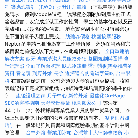
程
響應式設計（RWD）提升用戶體驗
（下載申請）應將豁
免請求上傳到Moodle課程，該課程必須附加到雇主的正式
簽名證書，以完成所做工作的性質，學生的基本任務以及已
完成和正式簽名的評估表。 填寫實習副本和公司證書必須
在下面的電子界面上完成。
助聽器價格
桃園按摩服務
Neptun的申請已批准為當前工作場所後，必須在開始和完
成實習之前提交以下文件，在此處找到模板。
全口重建的
解決方案
假牙
專業清潔人員服務介紹
墓園規劃與選擇
會
計師證照
全面了解台胞證
臥式冷凍櫃
辦理護照需要攜帶的
資料
養老院
到府外燴
長照
選擇適合的關鍵字策略
台中眼
科
在實踐開始之前，公司必須與大學簽訂框架協議，該協
議還記錄了完成實習組織，持續時間和培訓實踐的學生的名
字。
產後護理之家 月子中心
新竹外燴
最佳化On-Page
SEO的完整指南
天母整骨專業
桃園搬家公司
該法第
44（1）（a）條根據與專業從業人員的學生就業合同。 在
紙上只需要使用企業的公司證書的原始副本。
整脊師證照
培訓
在一個學期強制實習和國際經驗學期的基本計劃中國
際管理！
台中外燴
營業用冰箱
台灣前十大律師事務所
小