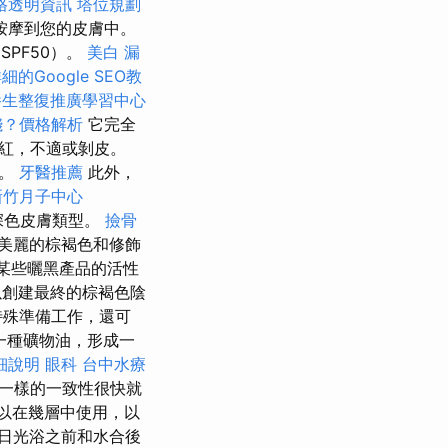
格透明資訊
塔位規劃
按摩到您的皮膚中。
SPF50）。
美白
漏
細的Google SEO教
養生整復推廣學習中心
錢？價格解析
它完全
紅，不適或剝皮。
油。
牙醫推薦
此外，
新竹月子中心
深色皮膚類型。
撿骨
美麗的棕褐色和修飾
某些曬黑產品的活性
以創建最終的棕褐色陰
特殊準備工作，還可
一種礦物油，形成一
細說明
眼科
台中水療
奶一樣的一致性很快就
以在幾層中使用，以
日光浴之前和水合後