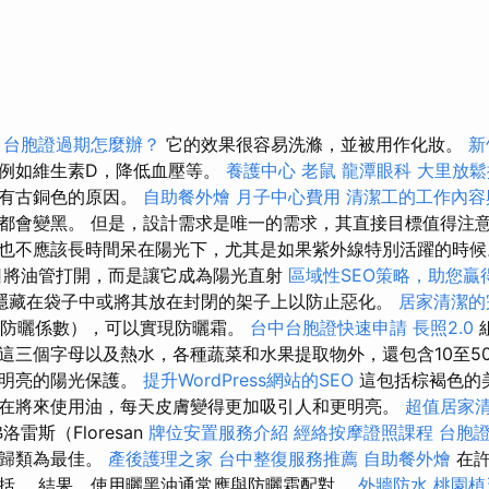
。
台胞證過期怎麼辦？
它的效果很容易洗滌，並被用作化妝。
新
例如維生素D，降低血壓等。
養護中心
老鼠
龍潭眼科
大里放
含有古銅色的原因。
自助餐外燴
月子中心費用
清潔工的工作內
都會變黑。 但是，設計需求是唯一的需求，其直接目標值得注
也不應該長時間呆在陽光下，尤其是如果紫外線特別活躍的時
日將油管打開，而是讓它成為陽光直射
區域性SEO策略，助您贏
隱藏在袋子中或將其放在封閉的架子上以防止惡化。
居家清潔的
（防曬係數），可以實現防曬霜。
台中台胞證快速申請
長照2.0
這三個字母以及熱水，各種蔬菜和水果提取物外，還包含10至50
，明亮的陽光保護。
提升WordPress網站的SEO
這包括棕褐色的
在將來使用油，每天皮膚變得更加吸引人和更明亮。
超值居家清
雷斯（Floresan
牌位安置服務介紹
經絡按摩證照課程
台胞
地歸類為最佳。
產後護理之家
台中整復服務推薦
自助餐外燴
在許
括。 結果，使用曬黑油通常應與防曬霜配對。
外牆防水
桃園植