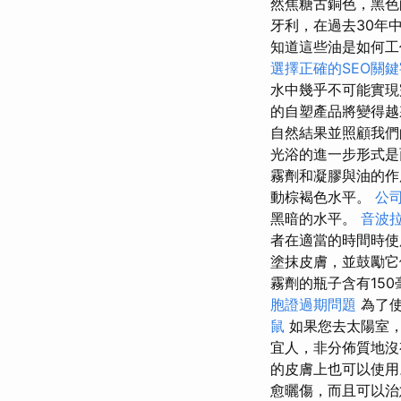
然焦糖古銅色，黑色
牙利，在過去30年
知道這些油是如何
選擇正確的SEO關鍵
水中幾乎不可能實現
的自塑產品將變得
自然結果並照顧我們
光浴的進一步形式是
霧劑和凝膠與油的作
動棕褐色水平。
公
黑暗的水平。
音波
者在適當的時間時
塗抹皮膚，並鼓勵
霧劑的瓶子含有15
胞證過期問題
為了使
鼠
如果您去太陽室，請
宜人，非分佈質地沒
的皮膚上也可以使
愈曬傷，而且可以治