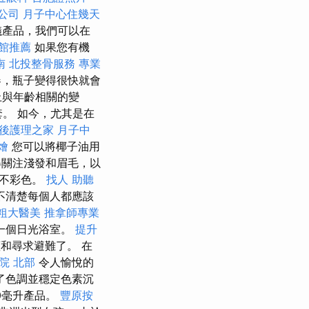
公司
月子中心住幾天
儀產品，我們可以在
館推薦
如果您有機
南
北投整骨服務
專業
，瓶子變得很快就會
止與年齡相關的變
套。 如今，尤其是在
後護理之家 月子中
燴
您可以將椰子油用
得關注淺發和眉毛，以
中不彩色。
找人
助聽
不清楚每個人都應該
粗大醫美
推拿師專業
一個日光浴室。
提升
和尋求避難了。 在
院 北部
令人愉悅的
了色調並穩定色素沉
0毫升產品。
豐原按