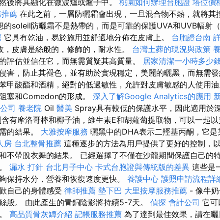
然後將其融化在微波爐或爐子中。
桃園如何辦理台胞證
塔位價
務推薦
在此之前，一層防曬霜會出現，一旦混合物不熱，就將其
想的soleil防曬霜不是熱帶的，而是可靠的保護UVA和UVB輻射（
薦
它具有乾油，易於施用並舒適地分佈在皮膚上。
台胞證台南
詳
收，皮膚是絲般的，修飾的，耐水性。
台灣土葬的現況與政策
的評估並信任它，而無需質疑其高質量。
居家清潔一小時多少
侵害，防止其褪色，並有助於實現穩定，美麗的曬黑，而無需發
苯甲酸酯和酒精，絕對的低過敏性，允許對皮膚敏感的人使用
塞和Comedon的形成。
深入了解Google Analytics的應用
公司
養老院
Oil
醫美
Spray具有較低的保護水平，因此適用於
含有摩洛哥棒和椰子油，維生素E和胡蘿蔔提取物，可以一起以
所需的結果。
大雅按摩服務
曬黑中的DHA表示二羥基丙酮，它是
人房
台北整骨推薦
這種逐步的方法為用戶提供了更好的控制，
和不帶脫衣舞的結果。 已經選擇了不僅在沙龍期間保護自己的
性。
漏水 打針
台北月子中心
卡式台胞證與傳統版的差異
這些是
夠保持水分，營養和恢復速度更快。
養護中心
護照申請流程詳
喜歡自己的身體感受
律師推薦
墊下巴
大里按摩服務推薦
- 像牛
絲般。 由此產生的青銅陰影將持續5-7天。
偵探
會計公司
它可
色。
高品質骨灰罈介紹
記帳服務推薦
為了達到最佳效果，請在曬