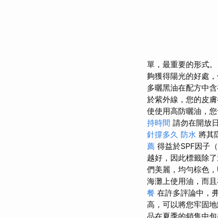
單，最重要的形式
夠獲得陽光的好處，
多曬黑油在配方中
於紫外線，您的皮膚
使使用高防曬油，您
持時間
請勿在開放
針撐多久
防水
將其
薦
得益於SPF因子
越好，因此標籤除了
們美麗，均勻棕色
海灘上使用油，而且
餐
在許多評論中，弗洛
高，可以將您牢固
品在夏季的銷售中包