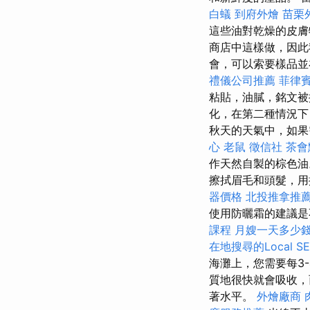
白蟻
到府外燴
苗栗
這些油對乾燥的皮膚
商店中這樣做，因此
會，可以索要樣品並
禮儀公司推薦
菲律
粘貼，油膩，銘文被
化，在第二種情況下 
秋天的天氣中，如果
心
老鼠
徵信社
茶會
作天然自製的棕色
擦拭眉毛和頭髮，用
器價格
北投推拿推
使用防曬霜的建議
課程
月嫂一天多少
在地搜尋的Local S
海灘上，您需要每3
質地很快就會吸收
著水平。
外燴廠商