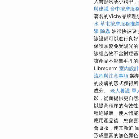
入耐熱碗或小鍋中，
與建議
台中按摩服
著名的Vichy品牌理
水
草屯按摩服務推
學
除蟲
油很快被吸
該設備可以進行良好
保護頭髮免受陽光的
該組合物不含對羥基
該產品不影響毛孔的阻
Librederm
室內設計
流程與注意事項
製劑
的皮膚的形式獲得
成分。
老人養護 單
影，從而提供更自然
以提高程序的有效
種絕緣層，使人體能
應用產品後，您會
會吸收，使其新鮮而
形成豐富的無色顏