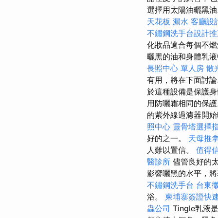
選擇用太陽油曬黑
天花板 漏水
客廳設
不鏽鋼洗手台設計推
化妝品適合每個不燃
曬黑的油和身體乳液
長照中心 單人房
散
有用，將在下面討
於這種設備是保護身
用防曬霜相同的保護
的紫外線過濾器開始
照中心
靈骨塔選擇
好的之一。
天母推
人難以置信。
值得
醫診所
儘管良好的太
影響曬黑的水平，將
不鏽鋼洗手台
台東
浴。
柬埔寨簽證快
蟲公司
Tingle