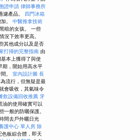
胞證申請
律師事務所
F過濾產品。
四門冰箱
增加。
中醫推拿技術
黑暗的女孩。 一些
情況下效率更高。
些其他成分以及是否
家打掃的完整指南
由
們基本上獲得了與使
早期，開始用高水平
時間。
室內設計圖
長
稱為流行，但無疑是最
就會吸收，其氣味令
餐飲設備回收推薦
牙
黑油的使用確實可以
些一般的防曬保護。
時間去戶外曬日光
養護中心 單人房
除
是配色板綜合體，即天