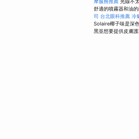
摩服務推薦
光線不
舒適的噴霧器和油的
司
台北眼科推薦
冷
Solaire椰子味
黑並想要提供皮膚護