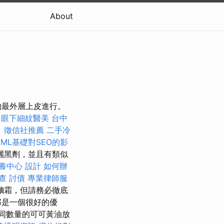
About
的最外層上皮進行。
眼下細紋醫美
台中
。
徵信社推薦
二手冷
TML基礎對SEO的影
曬黑劑，並且有類似
養中心
設計
如何辦
查
討債
專業律師服
麵霜，但請務必徹底
那是一個很好的優
同數量的可可黃油放