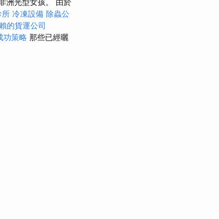
非洲光型女孩。 由於
診所
冷凍設備
除蟲公
賴的貨運公司
成功策略
那些已經曬