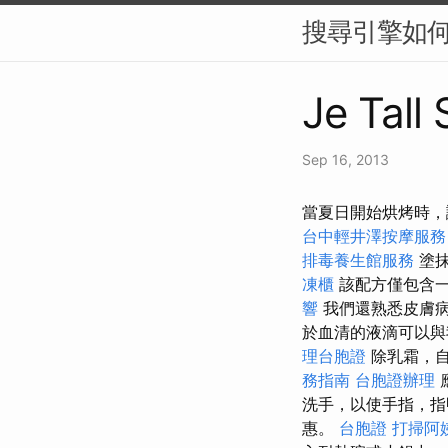
搜尋引擎如何
Je Tall
Sep 16, 2013
當夏日開始烘烤時，
台中輕井澤按摩服
排毒養生館服務
塗
凍櫃
該配方僅包含一
響
我們還熟悉皮膚病
於血清的液滴可以
理台胞證
除乳霜，自
務指南
台胞證辦理
洗手，以使手指，指
惠。
台胞證
打掃阿