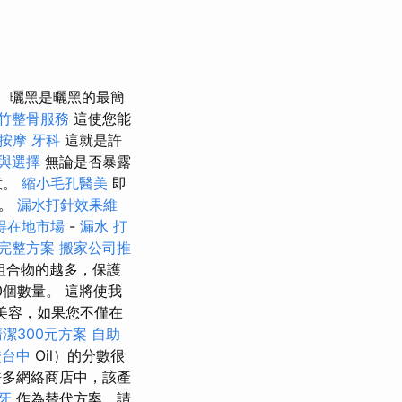
曬黑是曬黑的最簡
竹整骨服務
這使您能
鬆按摩
牙科
這就是許
容與選擇
無論是否暴露
意。
縮小毛孔醫美
即
候。
漏水打針效果維
得在地市場
-
漏水 打
完整方案
搬家公司推
組合物的越多，保護
個數量。 這將使我
美容，如果您不僅在
潔300元方案
自助
證台中
Oil）的分數很
多網絡商店中，該產
牙
作為替代方案，請