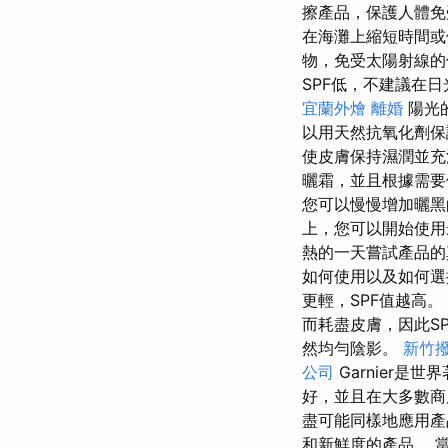
擦產品，保護人體
在海灘上縮短時間
物，免受太陽射線
SPF低，不建議在
宜蘭外燴
離婚
陽光
以用天然抗氧化劑保護
使皮膚保持濕潤並
曬霜，並且根據需要
您可以慢慢增加曬
上，您可以開始使用
熱的一天嘗試產品
如何使用以及如何
更輕，SPF值越高。
而耗盡皮膚，因此S
然均勻陰影。
新竹
公司
Garnier是
好，並且在大多數
盡可能同樣地應用產
和新鮮度的產品。 