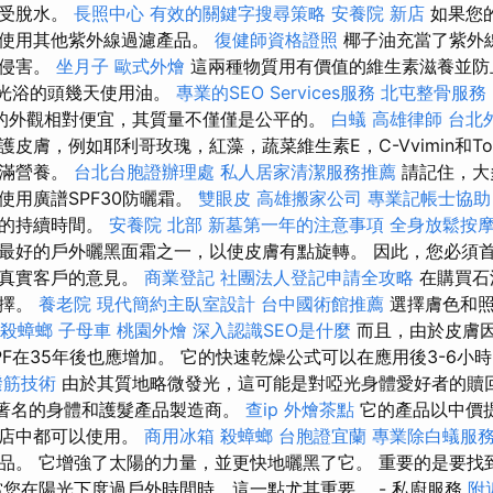
免受脫水。
長照中心
有效的關鍵字搜尋策略
安養院 新店
如果您
或使用其他紫外線過濾產品。
復健師資格證照
椰子油充當了紫外
的侵害。
坐月子
歐式外燴
這兩種物質用有價值的維生素滋養並防
日光浴的頭幾天使用油。
專業的SEO Services服務
北屯整骨服務
的外觀相對便宜，其質量不僅僅是公平的。
白蟻
高雄律師
台北
皮膚，例如耶利哥玫瑰，紅藻，蔬菜維生素E，C-Vvimin和Tot
充滿營養。
台北台胞證辦理處
私人居家清潔服務推薦
請記住，大
使用廣譜SPF30防曬霜。
雙眼皮
高雄搬家公司
專業記帳士協助
黑的持續時間。
安養院 北部
新墓第一年的注意事項
全身放鬆按
最好的戶外曬黑面霜之一，以使皮膚有點旋轉。 因此，您必須
的真實客戶的意見。
商業登記
社團法人登記申請全攻略
在購買石
選擇。
養老院
現代簡約主臥室設計
台中國術館推薦
選擇膚色和
殺蟑螂
子母車
桃園外燴
深入認識SEO是什麼
而且，由於皮膚因
PF在35年後也應增加。 它的快速乾燥公式可以在應用後3-6小
撥筋技術
由於其質地略微發光，這可能是對啞光身體愛好者的贖
世界著名的身體和護髮產品製造商。
查ip
外燴茶點
它的產品以中價
商店中都可以使用。
商用冰箱
殺蟑螂
台胞證宜蘭
專業除白蟻服
品。 它增強了太陽的力量，並更快地曬黑了它。 重要的是要找
當您在陽光下度過戶外時間時，這一點尤其重要。 - 私廚服務
附