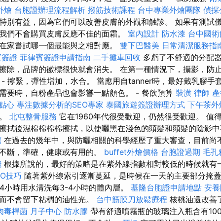
外燴
台胞證辦理流程解析
撥筋技術課程
台中專業外燴團隊
偵探
特別有益，因為它們可以改善皮膚的外觀和触診。 如果有測試
我們不會購買皮膚反應不佳的面霜。
室內設計
防水漆
台中國術
在家嘗試哪一個最能與之相對應。
雙下巴醫美
日常清潔服務指
賓簽證
菲律賓簽證申請指南
二手攤車回收
多虧了不舒適的分配器
擦除，品牌的徽標很快就會消失。 在第一種情況下，攝影，防
- 擰緊，彈性增加，水合。 當應用自tanner時，最好戴乳膠手
需要時，自粉產品也會影響一點顏色。 - 餐飲預算
裝潢
律師
產
點心
專注數據分析的SEO專家
泰國旅遊簽證辦理方式
下午茶外
油。
北屯整骨服務
它在1960年代很受歡迎，仍然很受歡迎。 值
擦拭後濕棉棉棉棉擦拭，以使曬黑在淺色的頭髮和頭髮的陰影
薦
在過去的幾年中，與防曬相關的科學經歷了重大審查，目前尚
是不斷，準確，健康或有用的。
buffet外燴價格
台胞證過期
毛孔
錢
根據所說的，最好的策略是在紫外線指數相對較低的時候就有
EO技巧
隨著紫外線索引逐漸蔓延，是時候在一天的主要部分掩蓋
-4小時用水清洗每3-4小時的體內層。
基隆台胞證申請地點
安養
，而不會留下粘稠的油性光。
台中筋膜刀放鬆療程
核桃油還改善
肉毒桿菌
月子中心
防水膠
帶有舒適噴霧瓶的玻璃注入瓶含有10