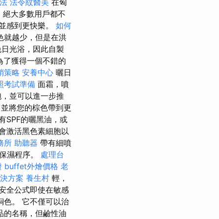
法
法令紋醫美
在匈
，絕大多數用戶都不
信並感到更快樂。
如何
色就越少，但是在洪
免日光浴，因此自製
為了獲得一個不錯的
銷策略
安養中心
曬日
照考試準備
面霜，噴
胞，並可以進一步推
，並將您的棕色帶到更
有SPF的曬黑油，或
會激活黑色素細胞以
務所
助聽器
帶有細噴
合保濕程序。
處理台
證
buffet外燴價格
老
解決方案
養生村
輕，
安全公式即使在敏感
色。 它不僅可以治
品的名稱，但鹼性油