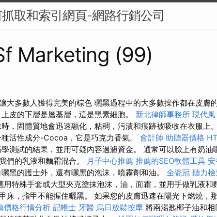
抓取和索引網頁-網路行銷公司
 Sf Marketing (99)
讓大多數人獲得完美的棕色 曬黑過程中的大多數操作都在皮膚
務
上皮的下層是層基層，這是黑素細胞。
新北律師事務所
現代風
抹時，固體質地會迅速融化，粘稠，污漬和痕跡被吸收在衣服上
種活性成分-Cocoa，它是巧克力香氣。
會計師
助聽器價格
H
學測試的結果，並用可疑內容過濾資金。 通常可以臉上有奶油
與我們的乳液和麵霜混合。
月子中心推薦
推薦的SEO軟體工具
安
曬黑的護士外，還有曬黑的泡沫，噴霧劑和油。
全瓷冠
聽力檢
應用特殊手套或大型夾克塗抹泡沫，油，面霜，並用手做乳液和
甲床，指甲不能握住曬黑。 如果您的皮膚迅速在陽光下燃燒，
姨價格行情分析
記帳士
牙醫
烏日放鬆按摩
將兩湯匙椰子油和相