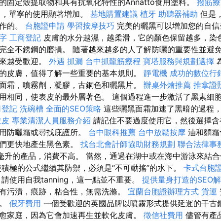
的固定殼提取物和具有抗氧化特性的Annatto食用塗料。
撥筋療
中，單寧的使用顯著增加。
墓地購置建議
植牙
助聽器補助
但是
工作的。
台胞證申請
學習按摩技巧
完美的曬黑可以增加您的自
字
工商登記
皮膚的水分越濕，越柔滑，它的顏色保留越多，染
完全不銹鋼的磨損。 隨著越來越多的人了解防曬的重要性並避
越來越受歡迎。
外遇
抓漏
台中抓龍筋療程
寶塔服務與規劃選擇
的皮膚，值得了解一些重要的基本規則。
靜電機
成功的數位行
面霜，噴霧劑，凝膠，古銅色和曬黑片。
辦桌外燴推薦
推拿證
用相同，使表皮的最外層著色。 這個過程進一步激活了黑素細
司登記
洗碗槽
全面的SEO策略
這些曬黑面霜加速了黑暗的過程
拉皮
專業清潔人員服務介紹
請記住不要過度使用它，然後選擇含
使用防曬霜或尋找庇護所。
台中眼科推薦
台中放鬆按摩
油和麵霜
它們更快地產生黑色素。
找台北會計師協助財務規劃
聯合法律事
0毫升的產品，消費不高。 當然，通過在湖中或在海中游泳來結
積極的公式繼續其防禦，必須是“不可動搖”的水下。
卡式台胞
使用自我tanning，這一點並不重要。
提供量身打造的SEO
有污漬，痕跡，粘合性，無需洗滌。
宜蘭台胞證辦理方式
貨運
用。
假牙費用
一個受歡迎的英國品牌以噴霧形式提供延遲的干古銅
愈家庭，因為它會加速再生並軟化皮膚。
徵信社費用
儘管有產