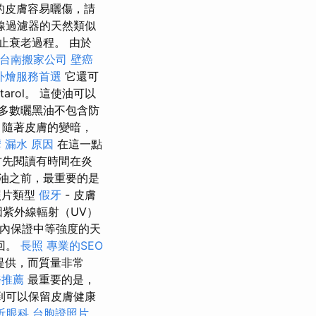
的皮膚容易曬傷，請
線過濾器的天然類似
止衰老過程。 由於
台南搬家公司
壁癌
外燴服務首選
它還可
arol。 這使油可以
多數曬黑油不包含防
隨著皮膚的變暗，
摩
漏水 原因
在這一點
首先閱讀有時間在炎
油之前，最重要的是
照片類型
假牙
- 皮膚
紫外線輻射（UV）
時內保證中等強度的天
回。
長照
專業的SEO
提供，而質量非常
務推薦
最重要的是，
到可以保留皮膚健康
近眼科
台胞證照片