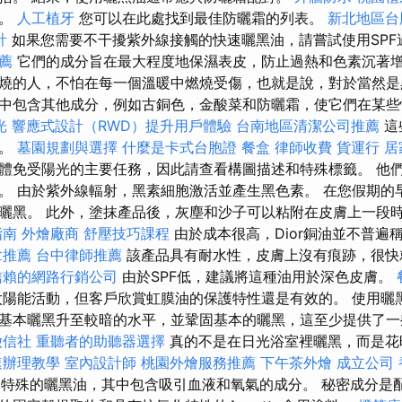
油。
人工植牙
您可以在此處找到最佳防曬霜的列表。
新北地區台
計
如果您需要不干擾紫外線接觸的快速曬黑油，請嘗試使用SP
薦
它們的成分旨在最大程度地保濕表皮，防止過熱和色素沉著
燒的人，不怕在每一個溫暖中燃燒受傷，也就是說，對於當然是
中包含其他成分，例如古銅色，金酸菜和防曬霜，使它們在某些
光
響應式設計（RWD）提升用戶體驗
台南地區清潔公司推薦
這
論。
墓園規劃與選擇
什麼是卡式台胞證
餐盒
律師收費
貨運行
居
體免受陽光的主要任務，因此請查看構圖描述和特殊標籤。 他
。 由於紫外線輻射，黑素細胞激活並產生黑色素。 在您假期的
曬黑。 此外，塗抹產品後，灰塵和沙子可以粘附在皮膚上一段
指南
外燴廠商
舒壓技巧課程
由於成本很高，Dior銅油並不普遍
拿推薦
台中律師推薦
該產品具有耐水性，皮膚上沒有痕跡，很快
信賴的網路行銷公司
由於SPF低，建議將這種油用於深色皮膚。
陽能活動，但客戶欣賞虹膜油的保護特性還是有效的。 使用曬
基本曬黑升至較暗的水平，並鞏固基本的曬黑，這至少提供了一
徵信社
重聽者的助聽器選擇
真的不是在日光浴室裡曬黑，而是花
速辦理教學
室內設計師
桃園外燴服務推薦
下午茶外燴
成立公司
乳液是特殊的曬黑油，其中包含吸引血液和氧氣的成分。 秘密成分