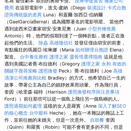
名為“最佳劇本”類別的奧斯卡獎。
按摩學徒實習
搬家公司
費用
在這部電影中，迭戈·盧納（Diego
裝潢設計
卡式台胞
證與傳統版的差異
Luna）和蓋爾·加西亞·伯納爾
（GaelGarcíaBernal）成為國際著名的電影明星。 當他們
遇到波西米亞畫家胡安·安東尼奧（Juan
小型外燴推薦
Antonio）時，他們的假期到達了一個轉折點，後者正在激
起他們的生活。
除蟲
高雄徵信社
並發症僅由胡安的前妻，
有點瘋狂的瑪麗亞·埃琳娜（Maria
如何辦理台胞證
Elena）
製造。
台中養生療程
護理之家
靈骨塔選擇指南
這就是他
遇到美國記者喬·布拉德利（Gregory
護理之家 永和
有效的
關鍵字搜尋策略
護照換發
Peck）喬·布拉德利（Joe
高雄
清潔公司推薦與比較
Bradley）的方式，他希望自己一生的
故事，帶著公主為自己的鎮靜效果而頭暈。 作為飛行員，
奎因（哈里森·福特（Harrison
護照換發程序與注意事項
Ford））前往那些可以從一個島上飛往另一個島嶼的人。
護照過期如何處理
這樣的女人是羅賓（Anne
深入了解SEO
的核心概念
台中眼科
Heche），她在一本雜誌的雜誌上工
作，並前往她的未婚夫，但是一次意外。
自助餐
奎因
（Quinn）和羅賓（Robin）可能不會有更多的不同，但是