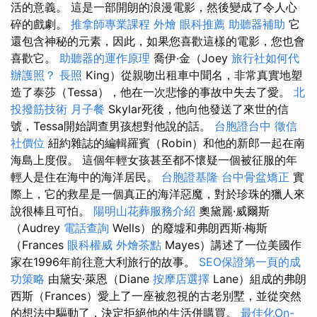
活的意義。 這是一部開朗的浪漫電影，然後變成了令人心
碎的戲劇。
推拿師專業課程
外燴
眼科推薦
助聽器補助
它
還包含神秘的元素，因此，如果您喜歡這樣的電影，您也會
喜歡它。
助聽器的運作原理
喬伊·金（Joey
旅行社如何代
辦護照？
長照
King）從親吻出租車中聞名，非常真實地塑
造了泰莎（Tessa），他在一次悲慘的事故中失去了愛。
北
投撥筋技術
月子餐
Skylar死後，他向他發送了來世的信
號，Tessa開始調查男孩想對他說的話。
台胞證台中
徵信
社價位
紐約雜誌的編輯羅賓（Robin）和他的新郎一起在南
海島上度假。 這個年輕女孩甚至都不懷疑一個被征服的年
輕人是住在海中的海洋居民。
台胞證基隆
台中骨盆矯正
實
際上，它的救星是一個真正的海洋惡魔，對於珍珠的獵人來
說很棒且可怕。
陽明山花葬服務介紹
奧黛麗·威爾斯
（Audrey
電話查詢
Wells）的廢墟和弗朗西斯·梅斯
（Frances
眼科權威
外燴茶點
Mayes）講述了一位美國作
家在1996年前往意大利旅行的故事。
SEO保證第一頁的成
功策略
由黛安·萊恩（Diane
按摩店選擇
Lane）組成的弗朗
西斯（Frances）愛上了一座被忽視的古老別墅，並從突然
的想法中驅動了，決定拒絕他的生活併購買。
最佳化On-