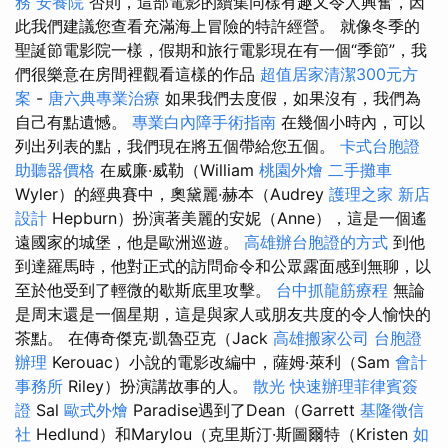
務
安養院
否則，這部電影的續集同樣有趣又令人興奮，因
此我們建議您查看充滿海上冒險的特許經營。 就像冬季的
聖誕節電影院一樣，假期和旅行電影現在有一個“季節”，我
們很樂意在房間裡觀看這樣的作品
超值居家清潔300元方
案
-
唐六典專業治療
如果我們去度假，如果沒有，我們為
自己有點遺憾。
專業白內障手術指南
在幾個小時內，可以
列出列表的點，我們現在將五個帶給您五個。
卡式台胞證
助聽器價格
在威廉·威勒（William
桃園外燴
二手攤車
Wyler）的經典賽中，奧黛麗·赫本（Audrey
護理之家 新店
設計
Hepburn）扮演著美麗的安妮（Anne），這是一個遙
遠國家的城堡，他是歐洲巡遊。
高雄辦台胞證的方式
到他
到達羅馬時，他對正式的訪問命令和公眾露面感到無聊，以
至於他受到了輕微的歇斯底里攻擊。
台中抓龍筋療程
無論
是周末還是一個星期，這是與家人或朋友共度的令人愉快的
茶點。 在傳奇傑克·凱魯亞克（Jack
高雄搬家公司
台胞證
辦理
Kerouac）小說的電影改編中，薩姆·萊利（Sam
會計
事務所
Riley）扮演講故事的人。
散光
快速辦理菲律賓簽
證
Sal
歐式外燴
Paradise遇到了Dean（Garrett
基隆徵信
社
Hedlund）和Marylou（克里斯汀·斯圖爾特（Kristen
如