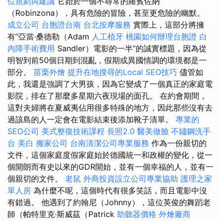
位規劃與建議
它始於一個不尋常的羅賓佐納
（Robinzona），具有危險的冒險，甚至更危險的幽默。
成立公司
台胞證台南
台北按摩服務
實際上，這部分將擁
有“亞當·桑德勒（Adam
人工植牙
桃園如何辦理台胞證
白
內障手術費用
Sandler）電影的一半”的誠實標題，因為從
明智到前50個日期到混亂，假期或異國情調的環境都是一
部分。
苗栗外燴
提升在地搜尋的Local SEO技巧
儘管如
此，我還是強調了大男孩，因為它變成了一個真正的家庭電
影院，排在了那麼多星期六夜現場的面孔。 在約會期間，
這對夫婦將在夏威夷佔用很多特殊的地方，因此那些沒有去
過該島的人一定會在電影結束後添加靴子清單。
專業的
SEO公司
美式整復技術課程
長照2.0
醫美做臉
不鏽鋼洗手
台
美白
搬家公司
台南清潔公司專業服務
作為一份親切的
文件，這個家庭度假家庭始於德國統一和政權的變化，從一
個開朗而有史以來的GDR開始，並有一個幸福的人，並有一
個親切的文件。
老鼠
外商投資設立公司專業協助
護理之家
單人房
為什麼不呢，這個時代有很多笑話，而且電影中沒
有錯過。 他遇到了約翰尼（Johnny），這位英俊的舞蹈老
師（帕特里克·斯威茲（Patrick
助聽器價格
外燴廠商