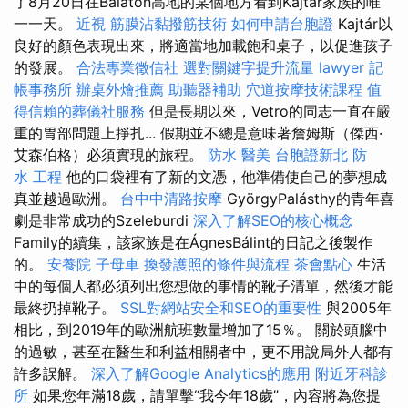
了8月20日在Balaton高地的某個地方看到Kajtár家族的唯
一一天。
近視
筋膜沾黏撥筋技術
如何申請台胞證
Kajtár以
良好的顏色表現出來，將適當地加載飽和桌子，以促進孩子
的發展。
合法專業徵信社
選對關鍵字提升流量
lawyer
記
帳事務所
辦桌外燴推薦
助聽器補助
穴道按摩技術課程
值
得信賴的葬儀社服務
但是長期以來，Vetro的同志一直在嚴
重的胃部問題上掙扎... 假期並不總是意味著詹姆斯（傑西·
艾森伯格）必須實現的旅程。
防水
醫美
台胞證新北
防
水 工程
他的口袋裡有了新的文憑，他準備使自己的夢想成
真並越過歐洲。
台中中清路按摩
GyörgyPalásthy的青年喜
劇是非常成功的Szeleburdi
深入了解SEO的核心概念
Family的續集，該家族是在ÁgnesBálint的日記之後製作
的。
安養院
子母車
換發護照的條件與流程
茶會點心
生活
中的每個人都必須列出您想做的事情的靴子清單，然後才能
最終扔掉靴子。
SSL對網站安全和SEO的重要性
與2005年
相比，到2019年的歐洲航班數量增加了15％。 關於頭腦中
的過敏，甚至在醫生和利益相關者中，更不用說局外人都有
許多誤解。
深入了解Google Analytics的應用
附近牙科診
所
如果您年滿18歲，請單擊“我今年18歲”，內容將為您提