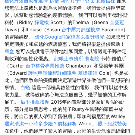
樣化外燴自助餐選擇
跳蚤
新竹月子中心
新北徵信社
如果
您無法上路或只是想為大冒險做準備，我們會提供輕型電
影，以幫助您體驗您的度假體驗。 我們可以看到里德利·斯
科特（Ridley
靜電機
Scott）的Thelma（Geena
全瓷冠
Davis）和Louise（Susan
台中壓力舒緩按摩
Sarandon）
的冒險經歷。
優化Google商家檔案以提升曝光
如果您想了
解定期折扣和卓越的酒店優惠，我們將很樂意提供幫助！
餐盒
您可以提供電子郵件地址和同意，以通過電子郵件定
期收到的個性化優惠。
記帳士事務所
養老院
卡特·錢伯斯
（Carter
台中整骨專業推薦
Chambers）和愛德華·科爾
（Edward
護照申請流程詳細說明
基隆律師
Cole）也是如
此，他們因致命的疾病而決定環遊世界並做他們一直想要的
事情。
白蟻
這是一部極具啟發性的電影，我們可以從中汲
取力量。 彼得破碎的心無法克服自己，幾乎被他的工作解
雇了。
后里推薦按摩
2015年的電影部分是家庭度假的延
續，部分是重新思考，他的兒子Rusty在當時的家庭中成
長，將自己的家人帶到了舊假期，即加利福尼亞的Walley
居家清潔一小時多少錢？價格解析
World。
眼下細紋醫美
在途中，他們經歷了驚人的冒險，那裡的生命危險是絲毫問