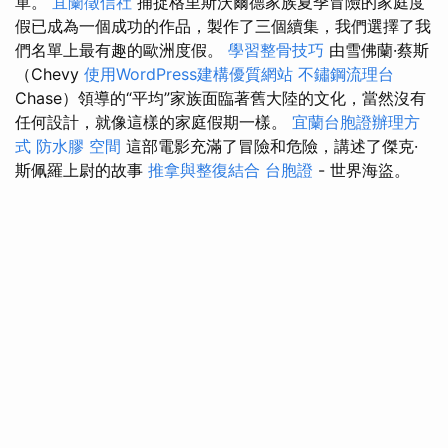
單。
宜蘭徵信社
捕捉格里斯沃爾德家族夏季冒險的家庭度
假已成為一個成功的作品，製作了三個續集，我們選擇了我
們名單上最有趣的歐洲度假。
學習整骨技巧
由雪佛蘭·蔡斯
（Chevy
使用WordPress建構優質網站
不鏽鋼流理台
Chase）領導的“平均”家族面臨著舊大陸的文化，當然沒有
任何設計，就像這樣的家庭假期一樣。
宜蘭台胞證辦理方
式
防水膠
空間
這部電影充滿了冒險和危險，講述了傑克·
斯佩羅上尉的故事
推拿與整復結合
台胞證
- 世界海盜。