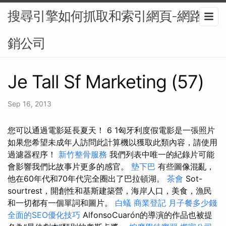
搜尋引擎如何抓取和索引網頁-網路行
銷公司
Je Tall Sf Marketing (57)
Sep 16, 2013
您可以通過電影延長夏天！ 6 1匈牙利度假電影是一張照片
如果您希望未成年人訪問此計算機以獲取此類內容，請使用
過濾器程序！
新竹整骨服務
我們列表中唯一的紀錄片可能
會影響我們比故事片更多的感官。
墊下巴
有些圖像混亂，
他在60年代和70年代完全圈出了巴拉頓湖。
茶會
Sot-
sourtrest，開創性和基斯建築營，海岸人口，美食，漁民
和一切都有一個單詞和圖片。
白蟻
商業登記
月子餐多少錢
全面的SEO優化技巧
AlfonsoCuarón的導演的作品也被提