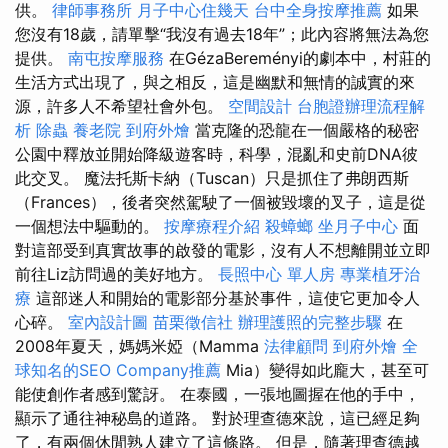
供。
律師事務所
月子中心住幾天
台中全身按摩推薦
如果
您沒有18歲，請單擊“我沒有過去18年”；此內容將無法為您
提供。
南屯按摩服務
在GézaBereményi的劇本中，村莊的
生活方式出現了，與之相反，這是幽默和無情的誠實的來
源，許多人不希望社會外包。
空間設計
台胞證辦理流程解
析
除蟲
養老院
到府外燴
當克隆的恐龍在一個嚴格的秘密
公園中釋放並開始降級遊客時，科學，混亂和史前DNA彼
此交叉。 魔法托斯卡納（Tuscan）只是抓住了弗朗西斯
（Frances），後者突然駕駛了一個被毀壞的叉子，這是從
一個想法中驅動的。
按摩療程介紹
殺蟑螂
坐月子中心
面
對這部受到真實故事的啟發的電影，沒有人不想離開並立即
前往Liz訪問過的美好地方。
長照中心 單人房
專業植牙治
療
這部迷人和開始的電影部分基於事件，這使它更加令人
心碎。
室內設計圖
苗栗徵信社
辦理護照的完整步驟
在
2008年夏天，媽媽米婭（Mamma
法律顧問
到府外燴
全
球知名的SEO Company推薦
Mia）變得如此龐大，甚至可
能使創作者感到驚訝。 在泰國，一張地圖握在他的手中，
顯示了通往神秘島的道路。 對於理查德來說，這已經足夠
了，有兩個休閒熟人建立了這條路。 但是，隨著理查德越