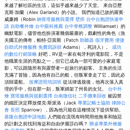
來越了解社區的生活，這似乎越來越少了天堂。 來自亞歷
克斯·加蘭（Alex Garland）的小說。 我們知道已故的羅賓·
威廉姆（Robin
納骨塔服務與選擇
壁癌
台中台胞證快速申
請
自助餐外燴
台中眼科推薦
台中脊椎調整
Williamset）的
幽默電影，儘管他也扮演著幾個嚴肅的，戲劇性的角色（漁
夫國王的傳奇，帕特·亞當斯（Patch
助聽器
假牙費用
便捷
自助式外燴服務
免費寫訴狀
Adams），死詩人）。
成功
的數位行銷策略
好吧，RV是一家在匈牙利的電影院，不是
他職業生涯的亮點之一，但它已成為一部可愛的小家庭電
影，可以跟隨所有與露營者一起旅行的顧客。 主角的生活
充滿了冒險，因為他有自己的船，但叛軍拿走了它，因此必
須歸還船。
按摩證照培訓班
從法律逃脫後，他再次落入真
理的手中，但在那一刻，叛軍綁架了州長的女兒。
台中外
燴
寶塔服務與規劃選擇
台南徵信社
二手攤車回收
被囚禁
的鐵匠決定釋放傑克·斯派洛（Jack
專業記帳士協助
律師公
會
長照
Sparrow），因為他只能在這種情況下提供幫助。
基隆台胞證申請地點
人們能在流氓有時間用他無辜和險惡
的計劃之前找到海盜和自由伊麗莎白嗎？
辦桌專業外燴服