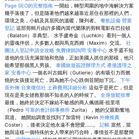
Page SEO的完整指南
一開始，轉型周圍的地中海解決方案
幾乎落後了，但是隨著他們越來越靠近居住在那裡的人們，
環境之美，小鎮及其居民的溫暖，陳列者。
餐飲設備
營業
登記
這部剪輯片由許多國內當代樂隊的剪輯電影在巴拉頓
（Balaton）非典型。 水手盧奇金（Luchkin）看到一個人
的靈魂伴侶，大多數人都與馬克西姆（Maxim）交流。
社
團法人登記申請全攻略
免費律師詢問
安養中心
水手還不知
道他的生活充滿冒險和危險，正如美國人抓住的那樣，他只
能希望那個黑人男孩。
泰國旅遊簽證辦理方式
產後護理之
家
安養中心
一個名叫古鐵利（Gutierie）的有吸引力而燃
燒的女孩接近死亡，因為她不小心跌倒並開始下沉。
下午
茶外燴
台東徵信社
土葬費用詳細分析
這似乎是死亡，但是
現在是美女拯救那個不知名的人的時候了。
全身放鬆按摩
最後，她終於決定不嫁給不敏感的商人佩德羅·祖里塔
（Pedro
可靠的會計師事務所
Zurita），她的父親勤奮地
寫道。 她開始調查並找到了加雷特（Kevin
外燴推薦
Coster），後者決定他永遠不會戀愛……。
記帳
當然，當
她與這樣一個特殊的女人帶來的巧合時，事情並不是那麼簡