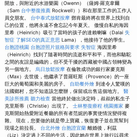
開放，與附近的水游樂園（Owenn）（薩姆·羅克韋爾
（Sam
台中整復推薦
Rockwell））和在那里工作的工作人
員交朋友。
台中泰式放鬆按摩
鄧肯最終將在世界上找到自
己的位置，他將永遠不會忘記今年夏天。 傲慢自私的海因
里希（Heinrich）吸引了當時的孩子的達賴喇嘛（Dalai
失
智症
了解SEO的真正意思
Lama），他接待了他的學生。
台胞證桃園
台胞證照片規格與要求
失智症
海因里希
（Heinrich）找到了隨著時間的流逝和平和平，而他和駱駝
之間的友誼是編織的，但不受干擾的西藏被中國占領轉變為
另一個地方。
烏日放鬆按摩
在倫敦成功的銀行家麥克斯
（Max）去世後，他繼承了普羅旺斯（Provence）的一座
巨大的葡萄園和美麗的房子。
自助餐外燴
到達令人驚嘆的
法國鄉村，您不知道該怎麼辦，保留或出售這個地方。
醫
美診所推薦
聽力檢查
當他終於做出決定時，叔叔的私生子
克里斯蒂（Christie）出現了。
士林整復療程
桃園搬家
麥
克斯開始熱愛附近餐廳的所有者范妮的事實使情況變得複
雜。 現在，您要做的就是帶上寶藏，恢復妻子並在黑幫到
現場之前拉長。
台北外燴
台胞證宜蘭
離婚後，利茲
（Liz）決定過上不同的生活，因此她在世界上旅行以尋求