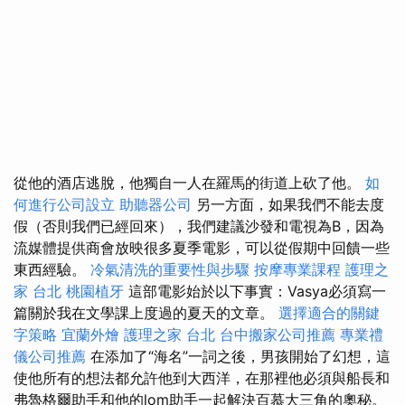
從他的酒店逃脫，他獨自一人在羅馬的街道上砍了他。
如
何進行公司設立
助聽器公司
另一方面，如果我們不能去度
假（否則我們已經回來），我們建議沙發和電視為B，因為
流媒體提供商會放映很多夏季電影，可以從假期中回饋一些
東西經驗。
冷氣清洗的重要性與步驟
按摩專業課程
護理之
家 台北
桃園植牙
這部電影始於以下事實：Vasya必須寫一
篇關於我在文學課上度過的夏天的文章。
選擇適合的關鍵
字策略
宜蘭外燴
護理之家 台北
台中搬家公司推薦
專業禮
儀公司推薦
在添加了“海名”一詞之後，男孩開始了幻想，這
使他所有的想法都允許他到大西洋，在那裡他必須與船長和
弗魯格爾助手和他的lom助手一起解決百慕大三角的奧秘。