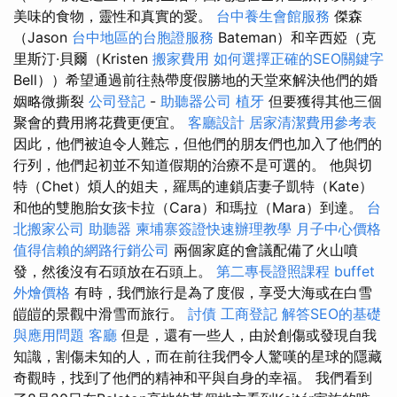
美味的食物，靈性和真實的愛。
台中養生會館服務
傑森
（Jason
台中地區的台胞證服務
Bateman）和辛西婭（克
里斯汀·貝爾（Kristen
搬家費用
如何選擇正確的SEO關鍵字
Bell））希望通過前往熱帶度假勝地的天堂來解決他們的婚
姻略微撕裂
公司登記
-
助聽器公司
植牙
但要獲得其他三個
聚會的費用將花費更便宜。
客廳設計
居家清潔費用參考表
因此，他們被迫令人難忘，但他們的朋友們也加入了他們的
行列，他們起初並不知道假期的治療不是可選的。 他與切
特（Chet）煩人的姐夫，羅馬的連鎖店妻子凱特（Kate）
和他的雙胞胎女孩卡拉（Cara）和瑪拉（Mara）到達。
台
北搬家公司
助聽器
柬埔寨簽證快速辦理教學
月子中心價格
值得信賴的網路行銷公司
兩個家庭的會議配備了火山噴
發，然後沒有石頭放在石頭上。
第二專長證照課程
buffet
外燴價格
有時，我們旅行是為了度假，享受大海或在白雪
皚皚的景觀中滑雪而旅行。
討債
工商登記
解答SEO的基礎
與應用問題
客廳
但是，還有一些人，由於創傷或發現自我
知識，割傷未知的人，而在前往我們令人驚嘆的星球的隱藏
奇觀時，找到了他們的精神和平與自身的幸福。 我們看到