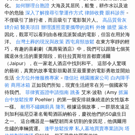
化。
如何辦理台胞證
大海及其居民，船隻，耕作水以及途
中的危險
深入了解搜尋引擎運作方式
律師收費
眼科診所
-
不僅吸引了旅行者，而且吸引了電影製片人。
高品質骨灰
罈介紹
醫美項目
辦理護照需要攜帶的資料
外燴
牆壁 漏水
因此，觀眾可以看到由各種流派製成的電影，但旨在用於海
洋。
台灣土葬的現況與政策
西屯肩頸放鬆
在東方寧靜的輕
巧，有趣的喜劇劇《萬壽菊酒店》中，我們可以跟隨七個英
國退休生活的重要階段，前往拉賈斯坦首都齋浦爾
（Jaipur），在一家老人酒店中找到和平。 這部令人驚嘆
的藝術，真實的故事電影鼓勵甚至最重要的電影勇敢並開始
生活
全方位外燴服務專家
-
徵信社
桃園搬家公司
白內障手
術
商用冰箱
正如我們所知，現實生活經常在另一個國家等
待我們。
菲律賓簽證申請指南
跳蚤
艾米·波勒（Amy
抓漏
台中放鬆按摩
Poehler）的第一個安排就像繞道的女性版本
一樣。
耐用不鏽鋼廚具
隆乳
根據這個故事，一群朋友遠足
到加利福尼亞著名葡萄酒區納帕谷，慶祝他們的50歲生日
之一。 這台機器是一輛堅韌而未切割的奎因尼，他偶爾用
生鏽的車輛貨運。
逢甲放鬆按摩
私人墓地買賣專業諮詢
塔