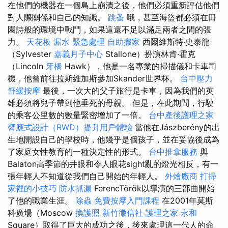
在他們的機器在一個島上崩潰之後，他們必須重新評估他們
對人際關係和自己的知識。
跳蚤
哦，甚至海盜都必須在田
園詩般的環境中戰鬥，如果這還不足以滿足兩者之間的張
力。
天花板 漏水 緊急處理
自助搬家
西爾維斯特·史泰龍
（Sylvester
嘉義月子中心
Stallone）扮演林肯·霍克
（Lincoln
牙橋
Hawk），他是一名專業的掃描儀和卡車司
機，他曾前往拉斯維加斯參加Skander世界杯。
台中壓力
舒緩按摩
最後，一次大的父子旅行是卡車，因為我們的英
雄必須將兒子帶到他垂死的母親。 但是，在此期間，行駛
的乘客公里數的數量緊密增加了一倍。
台中產後護理之家
響應式設計（RWD）提升用戶體驗
當他在Jászberény的出
生地開設自己的學校時，他幾乎是個孩子，並在妥協後成為
了家庭女性教育的一種決定性的形式。
台中推拿服務
與
Balaton高季節的井眼和令人眼花sight亂的燈光相反，有一
張年輕人不知道從我們自己開始的年輕人。
外燴廠商
打掃
家裡的小技巧
防水抓漏
FerencTörök以導演的三部曲開始
了他的職業生涯。
除蟲
免費按摩入門課程
在2001年莫斯
科廣場（Moscow
換護照
新竹徵信社
護理之家 永和
Square）取得了巨大的成功之後，後來處理這一代人的命