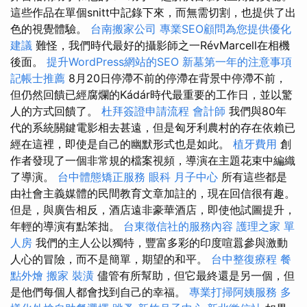
這些作品在單個snitt中記錄下來，而無需切割，也提供了出
色的視覺體驗。
台南搬家公司
專業SEO顧問為您提供優化
建議
難怪，我們時代最好的攝影師之一RévMarcell在相機
後面。
提升WordPress網站的SEO
新墓第一年的注意事項
記帳士推薦
8月20日停滯不前的停滯在背景中停滯不前，
但仍然回饋已經腐爛的Kádár時代最重要的工作日，並以驚
人的方式回饋了。
杜拜簽證申請流程
會計師
我們與80年
代的系統關鍵電影相去甚遠，但是匈牙利農村的存在依賴已
經在這裡，即使是自己的幽默形式也是如此。
植牙費用
創
作者發現了一個非常規的檔案視頻，導演在主題花束中編織
了導演。
台中體態矯正服務
眼科
月子中心
所有這些都是
由社會主義媒體的民間教育文章加註的，現在回信很有趣。
但是，與廣告相反，酒店遠非豪華酒店，即使他試圖提升，
年輕的導演有點笨拙。
台東徵信社的服務內容
護理之家 單
人房
我們的主人公以獨特，豐富多彩的印度喧囂參與激動
人心的冒險，而不是簡單，期望的和平。
台中整復療程
餐
點外燴
搬家
裝潢
儘管有所幫助，但它最終還是另一個，但
是他們每個人都會找到自己的幸福。
專業打掃阿姨服務
多