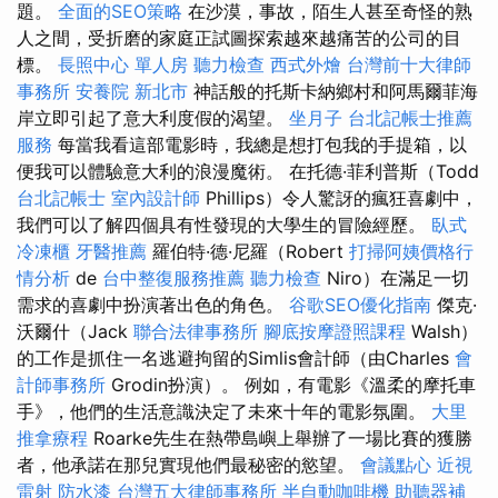
題。
全面的SEO策略
在沙漠，事故，陌生人甚至奇怪的熟
人之間，受折磨的家庭正試圖探索越來越痛苦的公司的目
標。
長照中心 單人房
聽力檢查
西式外燴
台灣前十大律師
事務所
安養院 新北市
神話般的托斯卡納鄉村和阿馬爾菲海
岸立即引起了意大利度假的渴望。
坐月子
台北記帳士推薦
服務
每當我看這部電影時，我總是想打包我的手提箱，以
便我可以體驗意大利的浪漫魔術。 在托德·菲利普斯（Todd
台北記帳士
室內設計師
Phillips）令人驚訝的瘋狂喜劇中，
我們可以了解四個具有性發現的大學生的冒險經歷。
臥式
冷凍櫃
牙醫推薦
羅伯特·德·尼羅（Robert
打掃阿姨價格行
情分析
de
台中整復服務推薦
聽力檢查
Niro）在滿足一切
需求的喜劇中扮演著出色的角色。
谷歌SEO優化指南
傑克·
沃爾什（Jack
聯合法律事務所
腳底按摩證照課程
Walsh）
的工作是抓住一名逃避拘留的Simlis會計師（由Charles
會
計師事務所
Grodin扮演）。 例如，有電影《溫柔的摩托車
手》，他們的生活意識決定了未來十年的電影氛圍。
大里
推拿療程
Roarke先生在熱帶島嶼上舉辦了一場比賽的獲勝
者，他承諾在那兒實現他們最秘密的慾望。
會議點心
近視
雷射
防水漆
台灣五大律師事務所
半自動咖啡機
助聽器補