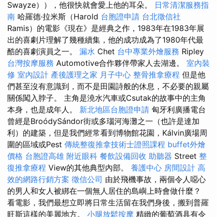
Swayze）），他很快就會愛上他的耳朵。
日常清潔服務指
南
哈羅德·拉米斯（Harold
台胞證申請
台北徵信社
Ramis）的電影《現在》是經典之作，1983年在1983年展
出的喜劇片理解了幾種續集，他的成功成為了1980年代最
酷的喜劇演員之一。
漏水
Chet
台中專業外燴服務
Ripley
台灣按摩服務
Automotive合作夥伴帶家人去湖邊。
室內裝
修
室內設計
產後護理之家 月子中心
整骨推拿療程
但是他
們甚至沒有意識到，而不是田園詩般的休息，不必要的親屬
關係闖入脖子。 主角是澆水汽車或Csutak的故事中的主角
本身，也是成年人。
新北地區台胞證申請
匈牙利廣播電台
曾經是BroódySándor街或多瑙河海灘之一（也許是達加
利）的建築，但是我們經常看到博物館花園，Kálvin廣場周
圍的區域或Pest
傳統整復推拿技術士證照課程
buffet外燴
價格
台胞證高雄
附近眼科
餐飲設備回收
助聽器
Street
整
復推拿療程
View的其他典型內部。
養護中心
房間設計
高
效的網路行銷方案
徵信公司
由於飛機事故，兩個令人噁心
的男人和女人被綁在一個無人居住的島嶼上時會做什麼？
看電影，我們最想立即將日常生活留在我們身後，搬到普羅
旺斯這樣的美麗地方。
小腿放鬆按摩
精緻的葡萄酒具有令