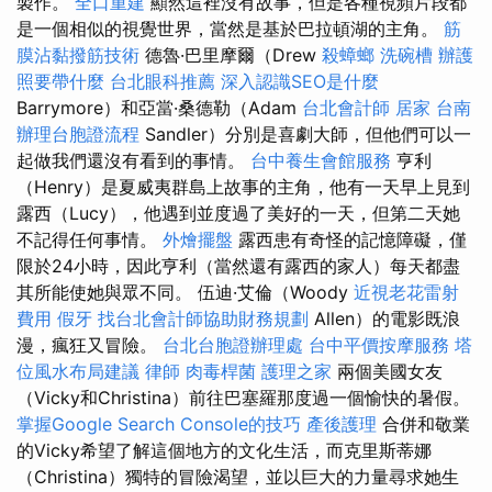
製作。
全口重建
顯然這裡沒有故事，但是各種視頻片段都
是一個相似的視覺世界，當然是基於巴拉頓湖的主角。
筋
膜沾黏撥筋技術
德魯·巴里摩爾（Drew
殺蟑螂
洗碗槽
辦護
照要帶什麼
台北眼科推薦
深入認識SEO是什麼
Barrymore）和亞當·桑德勒（Adam
台北會計師
居家
台南
辦理台胞證流程
Sandler）分別是喜劇大師，但他們可以一
起做我們還沒有看到的事情。
台中養生會館服務
亨利
（Henry）是夏威夷群島上故事的主角，他有一天早上見到
露西（Lucy），他遇到並度過了美好的一天，但第二天她
不記得任何事情。
外燴擺盤
露西患有奇怪的記憶障礙，僅
限於24小時，因此亨利（當然還有露西的家人）每天都盡
其所能使她與眾不同。 伍迪·艾倫（Woody
近視老花雷射
費用
假牙
找台北會計師協助財務規劃
Allen）的電影既浪
漫，瘋狂又冒險。
台北台胞證辦理處
台中平價按摩服務
塔
位風水布局建議
律師
肉毒桿菌
護理之家
兩個美國女友
（Vicky和Christina）前往巴塞羅那度過一個愉快的暑假。
掌握Google Search Console的技巧
產後護理
合併和敬業
的Vicky希望了解這個地方的文化生活，而克里斯蒂娜
（Christina）獨特的冒險渴望，並以巨大的力量尋求她生