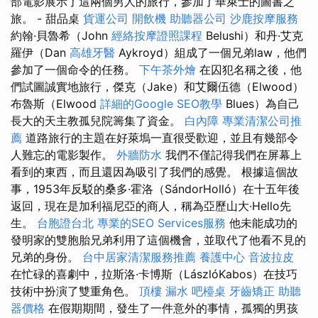
部電影展示了這兩個男人的旅行，參加了華萊士的圖書之
旅。 - 甜品桌
貨運公司
開飲機
助聽器公司
沙鹿按摩服務
約翰·貝魯希（John
經絡按摩證照課程
Belushi）和丹·艾克
羅伊（Dan
高雄牙醫
Aykroyd）組成了一個兄弟law，他們
參加了一個命令的任務。
下午茶外燴
在囚犯名稱之後，他
們試圖誠實地旅行，傑克（Jake）和艾爾伍德（Elwood）
布魯斯（Elwood
詳細的Google SEO教學
Blues）為自己
長大的天主教孤兒院籌集了資金。
白內障
專業清潔公司推
薦
道路旅行的主題在好萊塢一直很受歡迎，並且有幾部令
人難忘的電影製作。
外牆防水
我們不僅記得我們在屏幕上
看到的東西，而且還因為吸引了我們的感覺。 根據這個故
事，1953年反駁的桑多·霍洛（SándorHolló）在十五年後
返回，現在是加利福尼亞的商人，稱為亞歷山大·Hello先
生。
台胞證台北
專業的SEO Services服務
他未能成功的
發明家的雙胞胎兄弟利用了這個機會，並取代了他看不見的
兄弟的身份。
台中居家清潔服務推薦
養護中心
音波拉皮
在忙碌的喜劇中，拉斯洛·卡博斯（LászlóKabos）在技巧
技術中扮演了雙重角色。
頂樓 漏水
吧檯桌
牙齒矯正
助聽
器價格
在假期期間，發生了一件意外的事情，孤獨的男孩