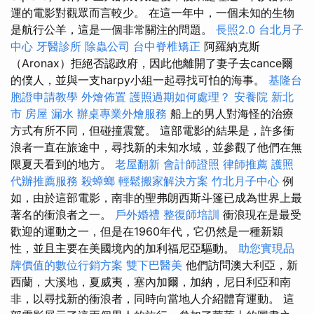
運的電影對觀眾而言較少。 在這一年中，一個未知的生物
是航行公羊，這是一個非常關注的問題。
長照2.0
台北月子
中心
牙醫診所
除蟲公司
台中脊椎矯正
阿羅納克斯
（Aronax）拒絕否認政府，因此他離開了妻子去cance爾
的僕人，並與一支harpy小組一起尋找可怕的海事。
基隆台
胞證申請教學
外燴佈置
護照過期如何處理？
安養院 新北
市
房屋 漏水
辦桌專業外燴服務
船上的男人對海怪的治療
方式有所不同，但碰撞震驚。 這部電影的結果是，許多衝
浪者一直在旅途中，尋找新的未知水域，並參觀了他們在無
限夏天看到的地方。
老屋翻新
會計師證照
律師推薦
護照
代辦推薦服務
殺蟑螂
輕鬆搬家解決方案
竹北月子中心
例
如，由於這部電影，南非的聖弗朗西斯斗篷已成為世界上最
著名的衝浪者之一。
戶外婚禮
整復師培訓
衝浪現在是最受
歡迎的運動之一，但是在1960年代，它仍然是一種新穎
性，並且主要在美國境內的加利福尼亞驅動。
助您實現品
牌價值的數位行銷方案
雙下巴醫美
他們訪問澳大利亞，新
西蘭，大溪地，夏威夷，塞內加爾，加納，尼日利亞和南
非，以尋找新的衝浪者，同時向當地人介紹體育運動。 這