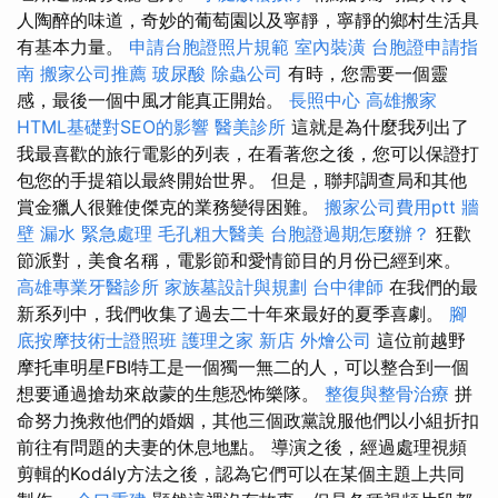
人陶醉的味道，奇妙的葡萄園以及寧靜，寧靜的鄉村生活具
有基本力量。
申請台胞證照片規範
室內裝潢
台胞證申請指
南
搬家公司推薦
玻尿酸
除蟲公司
有時，您需要一個靈
感，最後一個中風才能真正開始。
長照中心
高雄搬家
HTML基礎對SEO的影響
醫美診所
這就是為什麼我列出了
我最喜歡的旅行電影的列表，在看著您之後，您可以保證打
包您的手提箱以最終開始世界。 但是，聯邦調查局和其他
賞金獵人很難使傑克的業務變得困難。
搬家公司費用ptt
牆
壁 漏水 緊急處理
毛孔粗大醫美
台胞證過期怎麼辦？
狂歡
節派對，美食名稱，電影節和愛情節目的月份已經到來。
高雄專業牙醫診所
家族墓設計與規劃
台中律師
在我們的最
新系列中，我們收集了過去二十年來最好的夏季喜劇。
腳
底按摩技術士證照班
護理之家 新店
外燴公司
這位前越野
摩托車明星FBI特工是一個獨一無二的人，可以整合到一個
想要通過搶劫來啟蒙的生態恐怖樂隊。
整復與整骨治療
拼
命努力挽救他們的婚姻，其他三個政黨說服他們以小組折扣
前往有問題的夫妻的休息地點。 導演之後，經過處理視頻
剪輯的Kodály方法之後，認為它們可以在某個主題上共同