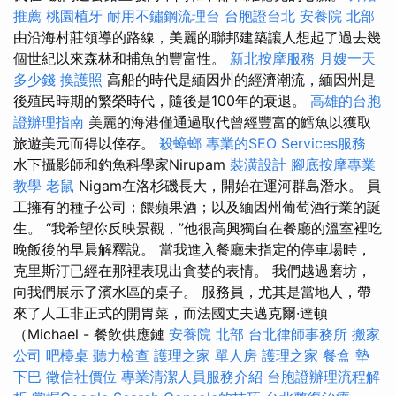
推薦
桃園植牙
耐用不鏽鋼流理台
台胞證台北
安養院 北部
由沿海村莊領導的路線，美麗的聯邦建築讓人想起了過去幾
個世紀以來森林和捕魚的豐富性。
新北按摩服務
月嫂一天
多少錢
換護照
高船的時代是緬因州的經濟潮流，緬因州是
後殖民時期的繁榮時代，隨後是100年的衰退。
高雄的台胞
證辦理指南
美麗的海港僅通過取代曾經豐富的鱈魚以獲取
旅遊美元而得以倖存。
殺蟑螂
專業的SEO Services服務
水下攝影師和釣魚科學家Nirupam
裝潢設計
腳底按摩專業
教學
老鼠
Nigam在洛杉磯長大，開始在運河群島潛水。 員
工擁有的種子公司；餵蘋果酒；以及緬因州葡萄酒行業的誕
生。 “我希望你反映景觀，”他很高興獨自在餐廳的溫室裡吃
晚飯後的早晨解釋說。 當我進入餐廳未指定的停車場時，
克里斯汀已經在那裡表現出貪婪的表情。 我們越過磨坊，
向我們展示了濱水區的桌子。 服務員，尤其是當地人，帶
來了人工非正式的開胃菜，而法國丈夫邁克爾·達頓
（Michael - 餐飲供應鏈
安養院 北部
台北律師事務所
搬家
公司
吧檯桌
聽力檢查
護理之家 單人房
護理之家
餐盒
墊
下巴
徵信社價位
專業清潔人員服務介紹
台胞證辦理流程解