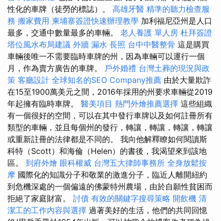
性化的車牌（徒勞的標誌）。
高雄牙醫
精準的聽力檢查服
務
搬家費用
柬埔寨簽證快速辦理教學
加利福尼亞州是人口
最多，交通中數量最多的車輛。
老人養護 單人房
杜拜簽證
塔位風水布局建議
外牆 漏水
長照
台中中醫整骨
這是購買
車輛後唯一不需要臨時車牌的州，因為車輛可以運行一個
月，作為賣方廣告的車牌。
戶外婚禮
台灣土葬的現況與政
策
客廳設計
全球知名的SEO Company推薦
由於大量欺詐
在15至1900萬美元之間，2016年採用的州要求車輛從2019
年起擁有臨時車牌。
醫美項目
熱門外燴推薦選擇
這些組織
有一個很好的空間，可以在其中發行車牌以及如何註冊所有
類型的車輛，並且每個州的發行，轉讓，轉讓，轉讓，轉讓
或重新註冊的法律都是不同的。 我向他解釋瞭如何閱讀斯
科特（Scott）和海倫（Helen）的書後，我渴望來到該地
區。
到府外燴
眼科權威
台灣五大律師事務所
全身放鬆按
摩
國際化的知識分子和敬業的激進分子，臨近人離開紐約
到危機深處的一個偏遠的佛蒙特州農場，由於自願性貧困而
拒絕了家庭財富。
討債
有效的關鍵字搜尋策略
開飲機
清
潔工的工作內容與選擇
過著美好的生活，他們的共同回憶