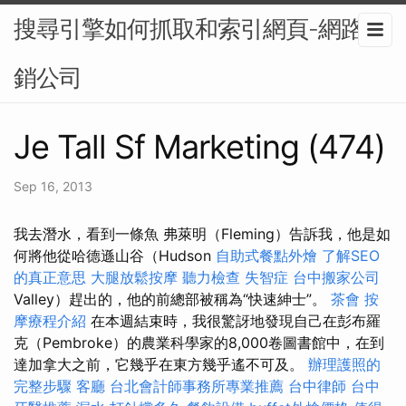
搜尋引擎如何抓取和索引網頁-網路行
銷公司
Je Tall Sf Marketing (474)
Sep 16, 2013
我去潛水，看到一條魚 弗萊明（Fleming）告訴我，他是如
何將他從哈德遜山谷（Hudson
自助式餐點外燴
了解SEO
的真正意思
大腿放鬆按摩
聽力檢查
失智症
台中搬家公司
Valley）趕出的，他的前總部被稱為“快速紳士”。
茶會
按
摩療程介紹
在本週結束時，我很驚訝地發現自己在彭布羅
克（Pembroke）的農業科學家的8,000卷圖書館中，在到
達加拿大之前，它幾乎在東方幾乎遙不可及。
辦理護照的
完整步驟
客廳
台北會計師事務所專業推薦
台中律師
台中