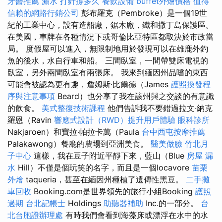
牙醫推薦
漏水 打針撐多久
餐飲設備
buffet外燴價格
值得
信賴的網路行銷公司
彭布羅克（Pembroke）是一個19世
紀的工業中心，設有造船廠，鋸木廠，鐵和撒丁島保護區。
在美國，車牌在各種情況下或哥倫比亞特區都取決於市政當
局。 度假屋可以進入，無限制地用於發現可以在雄鹿外釣
魚的後水，水自行車和船。 三間臥室，一間帶雙床電視的
臥室，另外兩間臥室有兩張床。 我來到緬因州品嚐的東西
可能會被認為更有趣，詹姆斯·比爾德（James
護照換發程
序與注意事項
Beard）也分享了我在該州與之交談的有意識
的飲食。
美式整復技術課程
他們告訴我不要錯過拉文·納克
羅恩（Ravin
響應式設計（RWD）提升用戶體驗
眼科診所
Nakjaroen）和寶拉·帕拉卡萬（Paula
台中西屯按摩推薦
Palakawong）餐廳的農場到亞洲美食。
醫美做臉
竹北月
子中心
這樣，我在豆子附近平靜下來，藍山（Blue
房屋 漏
水
Hill）不僅是個玩笑的名字，而且是一個locavore
苗栗
外燴
taqueria，甚至在緬因州種植了遺傳性黑豆。
二手攤
車回收
Booking.com是世界領先的旅行小組Booking
護照
過期
台北記帳士
Holdings
助聽器補助
Inc.的一部分。
台
北台胞證辦理處
有時我們會看到海藻床或漂浮在水中的水