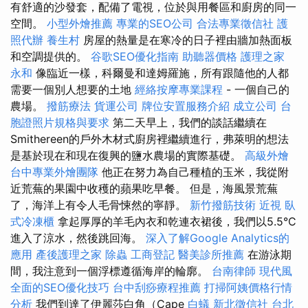
有舒適的沙發套，配備了電視，位於與用餐區和廚房的同一
空間。
小型外燴推薦
專業的SEO公司
合法專業徵信社
護
照代辦
養生村
房屋的熱量是在寒冷的日子裡由牆加熱面板
和空調提供的。
谷歌SEO優化指南
助聽器價格
護理之家
永和
像臨近一樣，科爾曼和達姆羅施，所有跟隨他的人都
需要一個別人想要的土地
經絡按摩專業課程
- 一個自己的
農場。
撥筋療法
貨運公司
牌位安置服務介紹
成立公司
台
胞證照片規格與要求
第二天早上，我們的談話繼續在
Smithereen的戶外木材式廚房裡繼續進行，弗萊明的想法
是基於現在和現在復興的鹽水農場的實際基礎。
高級外燴
台中專業外燴團隊
他正在努力為自己種植的玉米，我從附
近荒蕪的果園中收穫的蘋果吃早餐。 但是，海風景荒蕪
了，海洋上有令人毛骨悚然的寧靜。
新竹撥筋技術
近視
臥
式冷凍櫃
拿起厚厚的羊毛內衣和乾連衣裙後，我們以5.5°C
進入了涼水，然後跳回海。
深入了解Google Analytics的
應用
產後護理之家
除蟲
工商登記
醫美診所推薦
在游泳期
間，我注意到一個浮標遵循海岸的輪廓。
台南律師
現代風
全面的SEO優化技巧
台中刮痧療程推薦
打掃阿姨價格行情
分析
我們到達了伊麗莎白角（Cape
白蟻
新北徵信社
台北