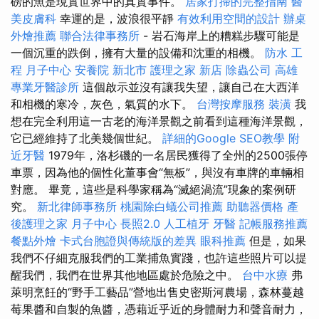
磅的魚是現實世界中的真實事件。
居家打掃的完整指南
醫
美皮膚科
幸運的是，波浪很平靜
有效利用空間的設計
辦桌
外燴推薦
聯合法律事務所
- 岩石海岸上的糟糕步驟可能是
一個沉重的跌倒，擁有大量的設備和沈重的相機。
防水 工
程
月子中心
安養院 新北市
護理之家 新店
除蟲公司
高雄
專業牙醫診所
這個啟示並沒有讓我失望，讓自己在大西洋
和相機的寒冷，灰色，氣質的水下。
台灣按摩服務
裝潢
我
想在完全利用這一古老的海洋景觀之前看到這種海洋景觀，
它已經維持了北美幾個世紀。
詳細的Google SEO教學
附
近牙醫
1979年，洛杉磯的一名居民獲得了全州的2500張停
車票，因為他的個性化董事會“無板”，與沒有車牌的車輛相
對應。 畢竟，這些是科學家稱為“滅絕渦流”現象的案例研
究。
新北律師事務所
桃園除白蟻公司推薦
助聽器價格
產
後護理之家 月子中心
長照2.0
人工植牙
牙醫
記帳服務推薦
餐點外燴
卡式台胞證與傳統版的差異
眼科推薦
但是，如果
我們不仔細克服我們的工業捕魚實踐，也許這些照片可以提
醒我們，我們在世界其他地區處於危險之中。
台中水療
弗
萊明烹飪的“野手工藝品”營地出售史密斯河農場，森林蔓越
莓果醬和自製的魚醬，憑藉近乎近的身體耐力和聲音耐力，