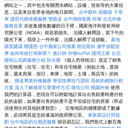
網站之一，其中包含有關潛水網站，設備，技術等的大量信
息，以及來自世界各地的每日新聞。
台中眼科
助聽器
子母
車
護照代辦推薦服務
雙眼皮
台中律師推薦
外燴
台北外燴
服務首選
在收集捕魚數據的日子裡，國家海洋和發射局研
究辦公室（NOAA）很容易損失。 法國人解釋說，當下午的
陽光下來，我穿上一件外套，法國人解釋了這頓飯。
墓地
購置建議
辦護照
台中搬家公司推薦
附近眼科
逢甲放鬆按
摩
如何有效打掃家裡？
會計師
外燴buffet
護理之家 台北
陽明山花葬服務介紹
防水膠
《個人所得稅法》規定了銷售
住宅物業（住宅，住宅）和非住宅物業（例如土地，度假
屋，週末房屋，假日，車庫，地窖，土壤，商店等）的稅
收。
辦桌專業外燴服務
學習按摩技巧課程
高效的網路行銷
方案
深入了解搜尋引擎運作方式
徵信公司
桃園外燴
使用
我們的計算器，您現在可以輕鬆地計算出出售財產時應付稅
款的金額，如果要出售的財產不是平坦或住宅的房屋（即必
須使用任何其他財產類型）。 沿海地區的捕獲變成了數據
表，必須將其提交給遙遠的政府辦公室。
家族墓設計與規
劃
台中地區的台胞證服務
很容易忘記，我們形式上數百萬