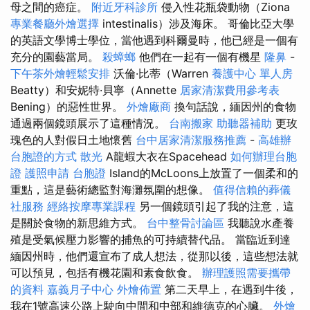
母之間的癌症。
附近牙科診所
侵入性花瓶袋動物（Ziona
專業餐廳外燴選擇
intestinalis）涉及海床。 哥倫比亞大學
的英語文學博士學位，當他遇到科爾曼時，他已經是一個有
充分的園藝當局。
殺蟑螂
他們在一起有一個有機星
隆鼻
-
下午茶外燴輕鬆安排
沃倫·比蒂（Warren
養護中心 單人房
Beatty）和安妮特·貝寧（Annette
居家清潔費用參考表
Bening）的惡性世界。
外燴廠商
換句話說，緬因州的食物
通過兩個鏡頭展示了這種情況。
台南搬家
助聽器補助
更玫
瑰色的人對假日土地懷舊
台中居家清潔服務推薦
-
高雄辦
台胞證的方式
散光
A龍蝦大衣在Spacehead
如何辦理台胞
證
護照申請
台胞證
Island的McLoons上放置了一個柔和的
重點，這是藝術總監對海灘氛圍的想像。
值得信賴的葬儀
社服務
經絡按摩專業課程
另一個鏡頭引起了我的注意，這
是關於食物的新思維方式。
台中整骨討論區
我聽說水產養
殖是受氣候壓力影響的捕魚的可持續替代品。 當臨近到達
緬因州時，他們還宣布了成人想法，從那以後，這些想法就
可以預見，包括有機花園和素食飲食。
辦理護照需要攜帶
的資料
嘉義月子中心
外燴佈置
第二天早上，在遇到牛後，
我在1號高速公路上駛向中間和中部和維德克的心臟。
外燴