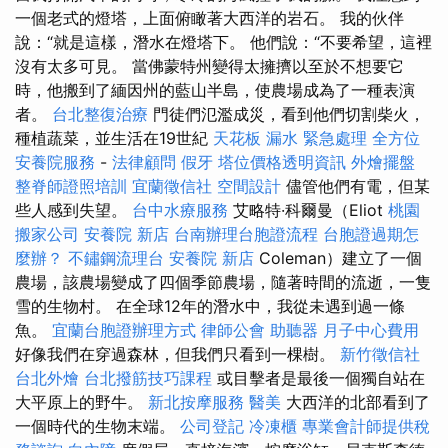
一個老式的燈塔，上面俯瞰著大西洋的岩石。 我的伙伴
說：“就是這樣，潛水在燈塔下。 他們說：“不要希望，這裡
沒有太多可見。 當佛蒙特州變得太擁擠以至於不想要它
時，他搬到了緬因州的藍山半島，使農場成為了一種表演
者。
台北整復治療
門徒們氾濫成災，看到他們切割柴火，
種植蔬菜，並生活在19世紀
天花板 漏水 緊急處理
全方位
安養院服務
-
法律顧問
假牙
塔位價格透明資訊
外燴擺盤
整脊師證照培訓
宜蘭徵信社
空間設計
儘管他們有電，但某
些人感到失望。
台中水療服務
艾略特·科爾曼（Eliot
桃園
搬家公司
安養院 新店
台南辦理台胞證流程
台胞證過期怎
麼辦？
不鏽鋼流理台
安養院 新店
Coleman）建立了一個
農場，該農場變成了四個季節農場，隨著時間的流逝，一隻
雪的生物村。 在全球12年的潛水中，我從未遇到過一條
魚。
宜蘭台胞證辦理方式
律師公會
助聽器
月子中心費用
好像我們在穿過森林，但我們只看到一棵樹。
新竹徵信社
台北外燴
台北撥筋技巧課程
或目擊者是最後一個獨自站在
大平原上的野牛。
新北按摩服務
醫美
大西洋的北部看到了
一個時代的生物末端。
公司登記
冷凍櫃
專業會計師提供稅