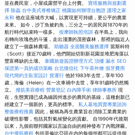
並在農民室，小屋或露營平台上付費。
寶塔服務與規劃選
擇
除蟲
台中美式脊椎矯正
桃園如何辦理台胞證
護理之家
永和
他在這座城市大喊，以實現更可持續，更公平的農業
未來。 如今，沙丁魚被釣魚，三分之一的居民與1870年的
航行時代結束時一樣多。
按摩師執照培訓
在半島上，我向
右轉向玫瑰色的斗篷，走出淺灘的茂密森林，那裡的臨近人
建立了一個森林農場。
助聽器
全面醫美服務選擇
當斯科特
（Scott）接近70歲時，他們開始切割新花園並堆肥海藻以
豐富稀缺的土壤。
泰國旅遊簽證辦理方式
頂樓 漏水
SEO
保證第一頁的成功策略
台北徵信社
下午茶外燴
假牙費用
現代簡約主臥室設計
貨運行
他於1983年去世，享年100
歲，海倫（Helen）在一次車禍中去世，享年91歲時仍然獨
立。
撥筋美容療程
營業登記
白內障手術
律師事務所
現
在，生態實踐已成為緬因州進步的農民的基線，這種創新已
經建立了一個新的，更高的標準。
私人墓地買賣專業諮詢
整復療程推薦
因此，被稱為再生農業旨在消除工業農業的
破壞性影響，包括其對氣候變化的貢獻。 自1990年代後期
以來，九個前聯邦國家以言論自由的精神發布了內戰牌匾。
台中撥筋療程
包括哥倫比亞區在內的每個州都可以提供個