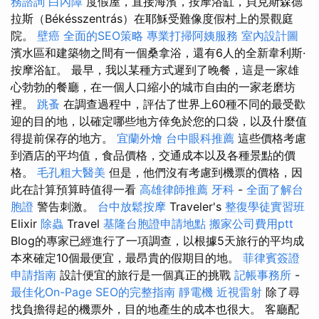
務諮詢
白內障
度假屋，直接海濱，按摩浴缸，貝克斯森德
拉斯（Békésszentrás）在耶穌受難像度假村上的景觀庭
院。
壁癌
全面的SEO策略
專業打掃阿姨服務
室內設計圖
濱水區和建築物之間有一個桑拿浴，還有6人的全新韋利斯·
按摩浴缸。 最早，我以某種方式遲到了晚餐，這是一家雄
心勃勃的餐廳，在一個人口縮小的城市自由的一家老磨坊
裡。
跳蚤
在調查過程中，評估了世界上60種不同的最受歡
迎的目的地，以確定哪些地方倖免於您的口袋，以及什麼值
得提前保存的地方。
宜蘭外燴
台中眼科推薦
這些價格考慮
到酒店的平均值，食品價格，交通成本以及各種景點的價
格。
毛孔粗大醫美
但是，他們沒有考慮到機票的價格，因
此在計算預算時值得一看
高雄律師推薦
牙科
-
全面了解台
胞證
警告刺激。
台中放鬆按摩
Traveler's
整復學徒實習班
Elixir
除蟲
Travel
基隆台胞證申請地點
搬家公司費用ptt
Blog的專家已經進行了一項調查，以根據5天旅行的平均成
本來確定10個最便宜，最昂貴的假期目的地。
菲律賓簽證
申請指南
設計便宜的旅行是一個真正的挑戰
記帳事務所
-
最佳化On-Page SEO的完整指南
靜電機
近視雷射
除了尋
找負擔得起的機票外，目的地產生的成本也很大。 客廳配