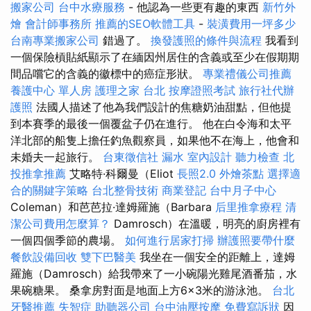
搬家公司
台中水療服務
- 他認為一些更有趣的東西
新竹外
燴
會計師事務所
推薦的SEO軟體工具
-
裝潢費用一坪多少
台南專業搬家公司
錯過了。
換發護照的條件與流程
我看到
一個保險槓貼紙顯示了在緬因州居住的含義或至少在假期期
間品嚐它的含義的徽標中的癌症形狀。
專業禮儀公司推薦
養護中心 單人房
護理之家 台北
按摩證照考試
旅行社代辦
護照
法國人描述了他為我們設計的焦糖奶油甜點，但他提
到本賽季的最後一個覆盆子仍在進行。 他在白令海和太平
洋北部的船隻上擔任釣魚觀察員，如果他不在海上，他會和
未婚夫一起旅行。
台東徵信社
漏水
室內設計
聽力檢查
北
投推拿推薦
艾略特·科爾曼（Eliot
長照2.0
外燴茶點
選擇適
合的關鍵字策略
台北整骨技術
商業登記
台中月子中心
Coleman）和芭芭拉·達姆羅施（Barbara
后里推拿療程
清
潔公司費用怎麼算？
Damrosch）在溫暖，明亮的廚房裡有
一個四個季節的農場。
如何進行居家打掃
辦護照要帶什麼
餐飲設備回收
雙下巴醫美
我坐在一個安全的距離上，達姆
羅施（Damrosch）給我帶來了一小碗陽光雞尾酒番茄，水
果碗糖果。 桑拿房對面是地面上方6×3米的游泳池。
台北
牙醫推薦
失智症
助聽器公司
台中油壓按摩
免費寫訴狀
因