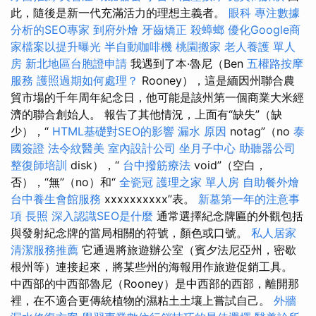
此，隨後是新一代充滿活力的理想主義者。
眼科
專注數據
分析的SEO專家
到府外燴
牙齒矯正
殺蟑螂
優化Google商
家檔案以提升曝光
半自動咖啡機
桃園搬家
老人養護 單人
房
新北地區台胞證申請
我遇到了本·魯尼（Ben
五權路按摩
服務
護照過期如何處理？
Rooney），這是緬因州聯合農
貿市場的千年周年紀念日，他可能是該州第一個商業大米經
濟的聯合創始人。 報告了其他情況，上面有“缺失”（缺
少），“
HTML基礎對SEO的影響
漏水 原因
notag”（no
泰
國簽證
法令紋醫美
室內設計公司
坐月子中心
助聽器公司
整復師培訓
disk），“
台中撥筋療法
void”（空白，
否），“無”（no）和“
全瓷冠
護理之家 單人房
自助餐外燴
台中養生會館服務
xxxxxxxxxx”表。
新墓第一年的注意事
項
長照
深入認識SEO是什麼
通常選擇紀念牌匾的外觀包括
與發射紀念牌的當局相關的符號，顏色或口號。
私人居家
清潔服務推薦
它通過將旅遊辦公室（賓夕法尼亞州，密歇
根州等）連接起來，將某些州的海報用作旅遊促銷工具。
中西部的中西部魯尼（Rooney）是中西部的西部，離開那
裡，在不適合更傳統植物的濕粘土土壤上嘗試自己。
外牆