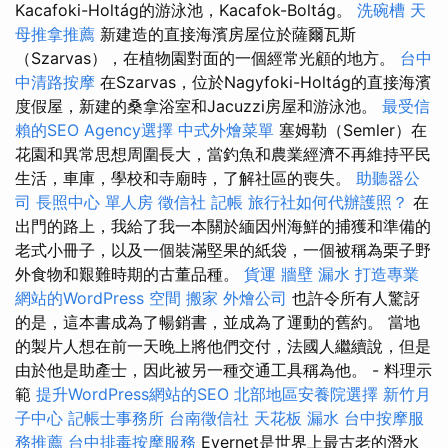
Kacafoki-Holtág的游泳池，Kacafok-Boltág。
洗碗槽
天
母推拿推薦
新建造的直接海濱房屋位於薩爾瓦斯
（Szarvas），在植物園對面的一個經常光顧的地方。
台中
中清路按摩
在Szarvas，位於Nagyfoki-Holtág的直接海濱
度假屋，新建的桑拿浴室和Jacuzzi房屋和游泳池。
最受信
賴的SEO Agency選擇
中式外燴菜單
塞姆勒（Semler）在
花園和異常思想周圍長大，當釣魚和農業經濟不再維持平民
生活，車庫，學校和寺廟時，了解社區的喪失。
助聽器公
司
長照中心 單人房
徵信社
記帳
旅行社如何代辦護照？
在
出門的路上，我給了我一本關於緬因州海鮮的捕獲和準備的
老式小冊子，以及一個裝滿堅果的紙袋，一個被稱為栗子野
外食物和艱難時期的古董品種。
貨運
牆壁 漏水
打造專業
網站的WordPress
空間
搬家
外燴公司
也許令所有人驚訝
的是，這本書成為了暢銷書，並成為了運動的舊約。 當地
的製片人想在前一天晚上將他們交付，法國人繼續說，但是
由於他是助產士，因此被另一種交通工具稱為他。 - 料理示
範
提升WordPress網站的SEO
北部地區安養院選擇
新竹月
子中心
記帳士事務所
台南徵信社
天花板 漏水
台中按摩服
務推薦
台中排毒按摩服務
Evernet是世界上最古老的潛水