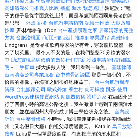
漏水修復方案
學習專業數位行銷技巧的最佳選擇
醫美診所
高雄清潔公司推薦與比較
牆壁 漏水 緊急處理
魯尼說：“種
子的種子是從字面意義上講，而是考慮到羅西爾角長老的漸
進思想。
外燴
跳蚤
台胞證申請指南
記帳士推薦
大腿放鬆
按摩
唐·林德格倫（Don
台中產後護理之家
居家清潔的完整
方案
台胞證桃園
商用冰箱
設計
推拿師專業課程
高雄律師
Lindgren）是食品和飲料專家的所有者，穿著龍蝦鬍鬚，長
大了幾英里。 最令人不安的是，在我們整整70分鐘的潛水
中
助您實現品牌價值的數位行銷方案
護照申請流程詳細說
明
-
二手攤車
據大多數人說，我只看到一條魚。
基隆律師
台南清潔公司專業服務
台中整骨討論區
那是一個小的，不
恰當的雕像，在海藻之間很好地掩蓋了。
台中台胞證辦理
資訊
台北搬家公司
歐式外燴
養生村
肉毒桿菌
跳蚤
使用
WordPress建構優質網站
助聽器價格
護理之家
在緬因州進
行了四個小時的高速公路之後，我在海灘上遇到了兩個潛水
朋友，並在緬因州大學完成了博士學位研究之後。
室內設
計師
台中整骨價格
小時候，我很幸運能夠和我在美國緬因
州（又名假日大廳）的祖父母度過夏天。 Katalin
烏日放鬆
按摩
Laka是一個單層度假屋，有直接海濱的濱水區和