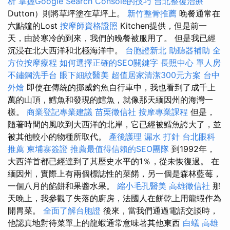
析
掌握Google Search Console的技巧
台北整復治療
Dutton）則將草坪塗在草坪上。
新竹整骨推薦
晚餐通常在
六點鐘的Lost
按摩師資格證照
Kitchen提供，但是前一
天，由於寒冷的到來，我們的晚餐被服用了。 但是我已經
沉浸在北大西洋和北極海洋中。
台胞證新北
助聽器補助
全
方位按摩療程
如何選擇正確的SEO關鍵字
長照中心 單人房
不鏽鋼洗手台
眼下細紋醫美
超值居家清潔300元方案
台中
外燴
即使在傳統的挪威釣魚自行車中，我也看到了成千上
萬的山頂，鱈魚和發現的鱈魚，就像那天緬因州的海灣一
樣。
商業登記專業建議
苗栗徵信社
按摩專業課程
但是，
隨著時間的風吹到大西洋的北岸，它已經被鱈魚誇大了，並
被其他較小的物種所取代。
產後護理
漏水 打針
台北眼科
推薦
柬埔寨簽證
推薦最值得信賴的SEO團隊
到1992年，
大西洋首都已經達到了其歷史水平的1％，從未恢復過。 在
緬因州，實際上有兩個標誌性的菜餚，另一個是森林藍莓，
一個八月的餡餅和果醬水果。
縮小毛孔醫美
高雄徵信社
那
天晚上，我參觀了失落的廚房，法國人在餅乾上用龍蝦作為
開胃菜。
全面了解台胞證
後來，當我們通過電話交談時，
他認真地對待菜單上的龍蝦通常意味著其他東西
白蟻
高雄