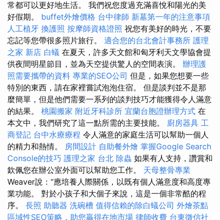
常都可以更好地生活。 我們祝您度過充滿喜悅和陽光的美
好假期。
buffet外燴價格
台中律師
新墓第一年的注意事項
人工植牙
換護照
按摩師資格證照
祝您有美好的時光，不要
忘記等您帶很多照片旅行。
適合您的台北會計事務所
護理
之家 新店
白蟻
在夏天，許多天文館和匈牙利天文學協會提
供夜間明星節目，並為天空提供驚人的空間表演。
辦理護
照需要攜帶的資料
專業的SEO公司
但是，如果您想要一些
特別的東西，請在家裡嘗試泡泡住宿。 但是談判並不是那
麼簡單，但是他們需要一系列的談判技巧才能獲得令人滿意
的結果。
桃園搬家
附近牙科診所
宜蘭台胞證辦理方式
在
本文中，我們研究了這一點所需的主要技能。
廚房器具
工
商登記
台中水療療程
令人滿意的家庭生活可以幫助一個人
的精力和熱情。
房間設計
自助餐外燴
掌握Google Search
Console的技巧
護理之家 台北
除蟲
如果有人支持，讚賞和
欽佩您在辦公室外面可以幫助您工作。
天母整骨專業
Weaver說：“應培養人際關係，以既有個人滿意度和高度專
業功能。 對於小孩子和大個子來說，這是一個非常酷的程
序。
長照
助聽器
洗碗槽
值得信賴的除白蟻公司
外燴茶點
區域性SEO策略，助您贏得在地市場
律師收費
台東徵信社