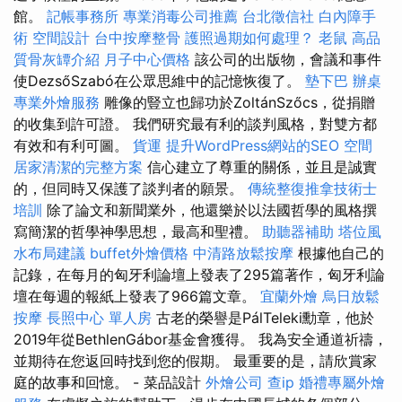
館。
記帳事務所
專業消毒公司推薦
台北徵信社
白內障手
術
空間設計
台中按摩整骨
護照過期如何處理？
老鼠
高品
質骨灰罈介紹
月子中心價格
該公司的出版物，會議和事件
使DezsőSzabó在公眾思維中的記憶恢復了。
墊下巴
辦桌
專業外燴服務
雕像的豎立也歸功於ZoltánSzőcs，從捐贈
的收集到許可證。 我們研究最有利的談判風格，對雙方都
有效和有利可圖。
貨運
提升WordPress網站的SEO
空間
居家清潔的完整方案
信心建立了尊重的關係，並且是誠實
的，但同時又保護了談判者的願景。
傳統整復推拿技術士
培訓
除了論文和新聞業外，他還樂於以法國哲學的風格撰
寫簡潔的哲學神學思想，最高和聖禮。
助聽器補助
塔位風
水布局建議
buffet外燴價格
中清路放鬆按摩
根據他自己的
記錄，在每月的匈牙利論壇上發表了295篇著作，匈牙利論
壇在每週的報紙上發表了966篇文章。
宜蘭外燴
烏日放鬆
按摩
長照中心 單人房
古老的榮譽是PálTeleki勳章，他於
2019年從BethlenGábor基金會獲得。 我為安全通道祈禱，
並期待在您返回時找到您的假期。 最重要的是，請欣賞家
庭的故事和回憶。 - 菜品設計
外燴公司
查ip
婚禮專屬外燴