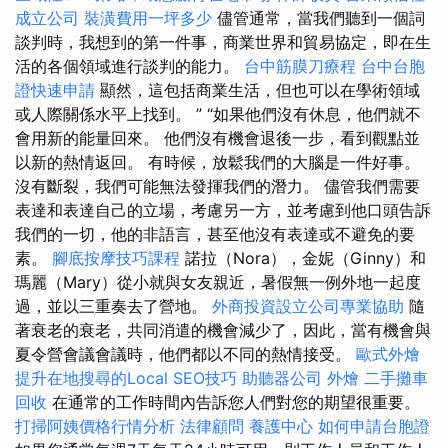
成立公司
裝潢費用一坪多少
儘管通常，當我們聽到一個詞
談判時，我想到的第一件事，商業世界和貿易協定，即在生
活的各個領域進行談判的能力。
台中筋膜刀療程
台中台胞
證快速申請
顯然，這包括商業生活，但也可以在學術領域
或人際關係水平上找到。 ” “如果他們沒有休息，他們就不
會用新的能量回來。 他們沒有機會退後一步，看到觀點並
以新的熱情返回。 有時候，放鬆我們的大腦是一件好事。
沒有斷裂，我們可能無法發揮我們的潛力。 儘管我們需要
表達和表達自己的立場，考慮另一方，並考慮到他口頭告訴
我們的一切，他的非語言，甚至他沒有表達或不避免的要
素。
腳底按摩技巧課程
諾拉（Nora），金妮（Ginny）和
瑪麗（Mary）從小就與女友親近，暑假無一例外地一起度
過，並以三重奏去了營地。
外商投資設立公司專業協助
隨
著衰老的衰老，共同消遣的機會減少了，因此，當有機會與
夏令營會議會議時，他們都以不同的熱情接受。
歐式外燴
提升在地搜尋的Local SEO技巧
助聽器公司
外燴
二手攤車
回收
在通常的工作時間內告訴您人們對您的期望很重要。
打掃阿姨價格行情分析
法律顧問
養護中心
如何申請台胞證