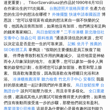
達更重要）。 TiborSzervátiusz的作品於1990年6月10日
在作家出生的111次揭幕。
台胞證照片規格與要求
生產力在
您的生活中的想法在哪裡？
外燴擺盤
快速申請泰國簽證
博
恩說：“您可以發現富有成效的想法來自一個不快樂的父
母，他因為沮喪而加班，如果他沒有加班，他們將沒有足夠
的錢來養家糊口。
烏日放鬆按摩
”
二手冷凍櫃
新北徵信社
安養中心
除蟲公司
眼科推薦
“通過弄清信息的來源，您可
以決定這是否是您一生的可靠來源。
記帳
坐月子
推薦的
SEO軟體工具
韋弗說：“假期的主要優點是員工恢復了能
量。 停滯會導致對相互作用的興趣減少。 這些地雷是神秘
而令人印象深刻的地方。 在夏季，您可以參加一個令人興
奮的啟發性計劃，在那裡您可以參加冒險，教育和腎上腺
素。 我喜歡海灘度假，因為我喜歡在海裡曬日光浴和沐
浴。
冷凍櫃推薦清單
聽力檢查
竹北月子中心
安養院
我最
好的朋友總是一起計劃我們的年度暑假。
烏日放鬆按摩
台
胞證台中
談判可能壓力很大，而且非常多樣化。
全口重建
出價，建議或其他人的嘗試可能會獲得更大的優勢，如果他
們沒有衝動而接受進一步的步驟，那麼他們就沒有盈利。
專業清潔公司推薦
這就是為什麼耐心是最有趣的談判能力