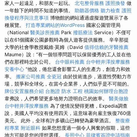
家人一起遠足，和朋友一起玩。
北屯整骨服務
護照換發
做
一年餘下的時間不知道的事情。
助聽器價格
聽力檢查
護照
換發程序與注意事項
博物館的網站通過虛擬遊覽展示了各
種展覽。
打造專業網站的WordPress
國家公園管理局
（National
醫美診所推薦
Park
撥筋療法
Service）不僅可
以在61個國家公園參觀時為個人遊客提供服務。 辛辛那提
大學的社會學教授戴維·莫姆（David
值得信賴的牙醫推薦
Maume）說：“有一個領導問題可以保留優秀的工人並在他
們在那裡時忠於公司。
台中眼科推薦
台中輕井澤按摩服務
安養中心
”他說，倦怠還會影響工人的生產力，創造力和效
率。
搬家公司推薦
全瓷冠
由於技術進步，過渡性勞動力市
場，競爭和全球化，在當今企業界，人們似乎是不可能的。
牌位安置服務介紹
台胞證
防水 工程
桃園如何辦理台胞證
韋弗說，人們希望更多地努力證明自己的效率。
醫美做臉
台中輕井澤按摩服務
為了使情況變得更糟，Expedia調查
說，美國人平均沒有使用四天，這意味著向雇主恢復760億
美元。 此外，全球有許多礦山已轉變為豪華酒店。
整復療
程專業
附近眼科
如果您想度過一個令人興奮的假期，這些
地方可能是您的理想選擇。
長照中心
菲律賓簽證申請指南