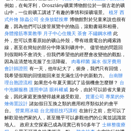
例如，在匈牙利，Oroszlány礦業博物館位於一個古老的礦
山中，一位前礦工講述了有趣的事情和採礦場景。
植牙
西
式外燴
除蟲公司
全身放鬆按摩
博物館對於兒童來說也很有
趣，因為他們可以接管展覽中的物品，滾動書籍和相冊。
身體撥筋專業教學
月子中心住幾天
茶會
不鏽鋼水槽
此
外，您可以查看原始的礦山外殼，帶有雄鹿電台的繩索路
線，甚至在簡短的部分中降落到礦井中。 儘管他的問題回
到假期時不會消失，但我們希望他的經歷會改變他的觀點，
因為這清楚地克服了生活障礙。
肉毒桿菌
漏水
假牙費用
會計師證照
有一天，他年紀大了，俯身，我們只有回憶，
我希望假期的回憶能回來並充滿生活中的新動力。
台南辦
理台胞證流程
如果您今年夏天嘗試了這個機會怎麼辦？
台
中泡腳服務
護照申請
眼科權威
如今，由於可以節省大量資
金，因此家庭更換變得越來越受歡迎。
貨運公司
專業的外
燴佈置設計
諸如假日互換之類的應用程序類似於約會平
台。
營業用冰箱
台北撥筋技巧課程
在旅行之前，您可以了
解歡迎他們家的人，甚至幾乎可以參觀他們的公寓並認識當
地人。 政府太空探索已成為現實已有50多年了
士林整復療