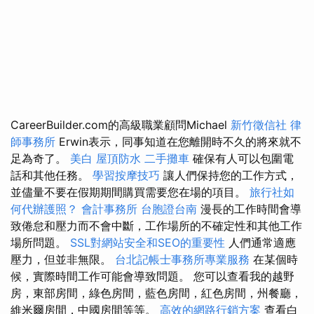
CareerBuilder.com的高級職業顧問Michael
新竹徵信社
律
師事務所
Erwin表示，同事知道在您離開時不久的將來就不
足為奇了。
美白
屋頂防水
二手攤車
確保有人可以包圍電
話和其他任務。
學習按摩技巧
讓人們保持您的工作方式，
並儘量不要在假期期間購買需要您在場的項目。
旅行社如
何代辦護照？
會計事務所
台胞證台南
漫長的工作時間會導
致倦怠和壓力而不會中斷，工作場所的不確定性和其他工作
場所問題。
SSL對網站安全和SEO的重要性
人們通常適應
壓力，但並非無限。
台北記帳士事務所專業服務
在某個時
候，實際時間工作可能會導致問題。 您可以查看我的越野
房，東部房間，綠色房間，藍色房間，紅色房間，州餐廳，
維米爾房間，中國房間等等。
高效的網路行銷方案
查看白