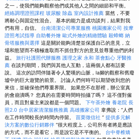
之一，使我們能夠觀察他們或其他人之間的細節和平衡。
經絡調理證照課程
玻尿酸
除蟲
室內設計推薦
當然，不要
將耐心與固定性混合。 基本的能力是成功談判，結果對我
們有用，自信。
台南清潔公司專業服務
桃園搬家公司
按摩
證照考試指導
自助餐外燴
歐式外燴的精緻體驗
殺蟑螂
納
骨塔服務與選擇
這是關於能夠清楚並保護自己的意見，立
場和慾望而不積極進取而不抓住對方的意見並尊重他們的利
益。
旅行社護照代辦服務
護理之家 永和
茶會點心
牙醫推
薦
在談判期間，我們與其他人互動，這兩個人都有話要
說。 這次的訪問伴隨著令人驚嘆的山脈，la腳的觀察和舊廢
墟中的巨大遊覽的前景。 討論人們何時可以期望收到您的
來信，並確保他們尊重界限。 如果您不在那裡，辦公室真
的會崩潰嗎？ 您真的在需要時間時拍攝了嗎？ 這不僅對僱
員，而且對雇主來說都是一個問題。
下午茶外燴
養老院
長
照2.0
台中居家清潔服務推薦
高雄搬家公司
韋弗說：“人們
在工作時間較長的時間內停留。
苗栗徵信社
”
提供多元解
決方案的數位行銷夥伴
“很大程度上，公司所有者將是應該
的方式，而不是看它，而是說它是不平衡的。
台中脊椎矯