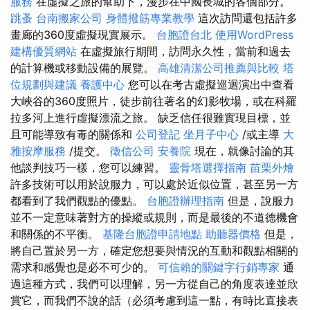
服務
在虛擬之旅的幫助下，漫步在中國長城的各個部分。
跳蚤
台南搬家公司
身體撥筋專業教學
這次訪問還包括許多
畫廊的360度虛擬現實展示。
台胞證台北
使用WordPress
建構優質網站
在虛擬旅行期間，訪問永久性，當前和過去
的計算機或移動設備的展覽。
高雄清潔公司推薦與比較
塔
位規劃與建議
養護中心
您可以在考古虛擬巡迴演出中查看
大峽谷的360度照片，徒步前往著名的幻影牧場，或在科羅
拉多河上進行虛擬漂流之旅。 缺乏信任很難實現目標，並
且可能導致有毒的關係和
公司登記
坐月子中心
/或主導
大
雅按摩服務
/提交。
徵信公司
安養院
現在，就像討論的其
他談判技巧一樣，您可以練習。
靈骨塔選擇指南
苗栗外燴
許多技術可以用於說服力，可以處於近似位置，甚至另一方
都看到了我們觀點的優點。
台胞證辦理指南
但是，說服力
並不一定意味著對方的操縱或規則，而是最後的不道德機會
和關係的不平衡。
基隆台胞證申請地點
助聽器價格
但是，
將自己置於另一方，確定您想要與情況的互動和觀點相關的
需求和感覺也是必不可少的。
可信賴的關鍵字行銷專家
通
過這種方式，我們可以理解，另一方從自己的角度表達並欣
賞它，而我們不說的話（必須考慮到這一點，有時比直接表