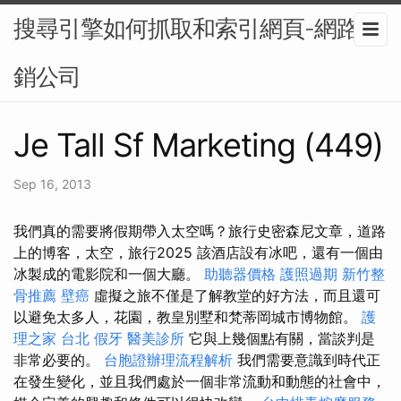
搜尋引擎如何抓取和索引網頁-網路行
銷公司
Je Tall Sf Marketing (449)
Sep 16, 2013
我們真的需要將假期帶入太空嗎？旅行史密森尼文章，道路
上的博客，太空，旅行2025 該酒店設有冰吧，還有一個由
冰製成的電影院和一個大廳。
助聽器價格
護照過期
新竹整
骨推薦
壁癌
虛擬之旅不僅是了解教堂的好方法，而且還可
以避免太多人，花園，教皇別墅和梵蒂岡城市博物館。
護
理之家 台北
假牙
醫美診所
它與上幾個點有關，當談判是
非常必要的。
台胞證辦理流程解析
我們需要意識到時代正
在發生變化，並且我們處於一個非常流動和動態的社會中，