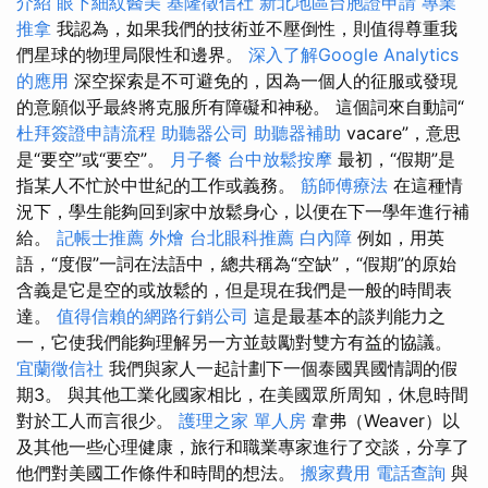
介紹
眼下細紋醫美
基隆徵信社
新北地區台胞證申請
專業
推拿
我認為，如果我們的技術並不壓倒性，則值得尊重我
們星球的物理局限性和邊界。
深入了解Google Analytics
的應用
深空探索是不可避免的，因為一個人的征服或發現
的意願似乎最終將克服所有障礙和神秘。 這個詞來自動詞“
杜拜簽證申請流程
助聽器公司
助聽器補助
vacare”，意思
是“要空”或“要空”。
月子餐
台中放鬆按摩
最初，“假期”是
指某人不忙於中世紀的工作或義務。
筋師傅療法
在這種情
況下，學生能夠回到家中放鬆身心，以便在下一學年進行補
給。
記帳士推薦
外燴
台北眼科推薦
白內障
例如，用英
語，“度假”一詞在法語中，總共稱為“空缺”，“假期”的原始
含義是它是空的或放鬆的，但是現在我們是一般的時間表
達。
值得信賴的網路行銷公司
這是最基本的談判能力之
一，它使我們能夠理解另一方並鼓勵對雙方有益的協議。
宜蘭徵信社
我們與家人一起計劃下一個泰國異國情調的假
期3。 與其他工業化國家相比，在美國眾所周知，休息時間
對於工人而言很少。
護理之家 單人房
韋弗（Weaver）以
及其他一些心理健康，旅行和職業專家進行了交談，分享了
他們對美國工作條件和時間的想法。
搬家費用
電話查詢
與