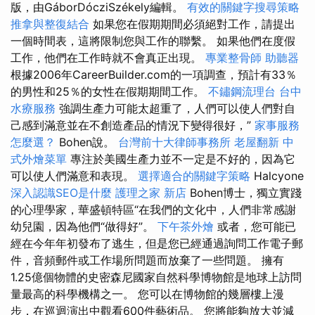
版，由GáborDócziSzékely編輯。
有效的關鍵字搜尋策略
推拿與整復結合
如果您在假期期間必須絕對工作，請提出
一個時間表，這將限制您與工作的聯繫。 如果他們在度假
工作，他們在工作時就不會真正出現。
專業整骨師
助聽器
根據2006年CareerBuilder.com的一項調查，預計有33％
的男性和25％的女性在假期期間工作。
不鏽鋼流理台
台中
水療服務
強調生產力可能太超重了，人們可以使人們對自
己感到滿意並在不創造產品的情況下變得很好，”
家事服務
怎麼選？
Bohen說。
台灣前十大律師事務所
老屋翻新
中
式外燴菜單
專注於美國生產力並不一定是不好的，因為它
可以使人們滿意和表現。
選擇適合的關鍵字策略
Halcyone
深入認識SEO是什麼
護理之家 新店
Bohen博士，獨立實踐
的心理學家，華盛頓特區“在我們的文化中，人們非常感謝
幼兒園，因為他們“做得好”。
下午茶外燴
或者，您可能已
經在今年年初發布了逃生，但是您已經通過詢問工作電子郵
件，音頻郵件或工作場所問題而放棄了一些問題。 擁有
1.25億個物體的史密森尼國家自然科學博物館是地球上訪問
量最高的科學機構之一。 您可以在博物館的幾層樓上漫
步，在巡迴演出中觀看600件藝術品。 您將能夠放大並減