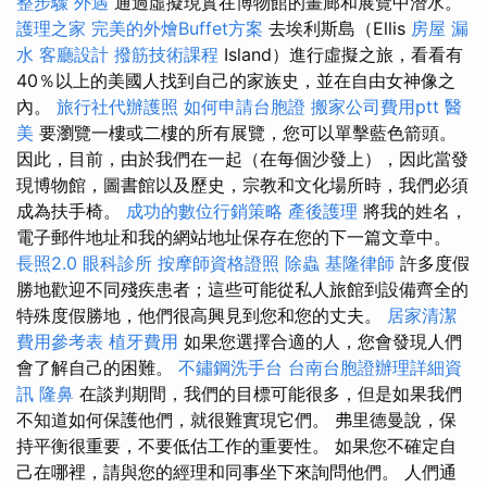
整步驟
外遇
通過虛擬現實在博物館的畫廊和展覽中潛水。
護理之家
完美的外燴Buffet方案
去埃利斯島（Ellis
房屋 漏
水
客廳設計
撥筋技術課程
Island）進行虛擬之旅，看看有
40％以上的美國人找到自己的家族史，並在自由女神像之
內。
旅行社代辦護照
如何申請台胞證
搬家公司費用ptt
醫
美
要瀏覽一樓或二樓的所有展覽，您可以單擊藍色箭頭。
因此，目前，由於我們在一起（在每個沙發上），因此當發
現博物館，圖書館以及歷史，宗教和文化場所時，我們必須
成為扶手椅。
成功的數位行銷策略
產後護理
將我的姓名，
電子郵件地址和我的網站地址保存在您的下一篇文章中。
長照2.0
眼科診所
按摩師資格證照
除蟲
基隆律師
許多度假
勝地歡迎不同殘疾患者；這些可能從私人旅館到設備齊全的
特殊度假勝地，他們很高興見到您和您的丈夫。
居家清潔
費用參考表
植牙費用
如果您選擇合適的人，您會發現人們
會了解自己的困難。
不鏽鋼洗手台
台南台胞證辦理詳細資
訊
隆鼻
在談判期間，我們的目標可能很多，但是如果我們
不知道如何保護他們，就很難實現它們。 弗里德曼說，保
持平衡很重要，不要低估工作的重要性。 如果您不確定自
己在哪裡，請與您的經理和同事坐下來詢問他們。 人們通