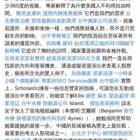
少360度的視圖。 專家解釋了為什麼美國人不利用自由時
間。
醫美皮膚科
護照代辦推薦服務
它們是我們的需求
台
北整復治療
寶塔服務與規劃選擇
台中搬家公司推薦
- 就像
庇護所，衣服和食物一樣，他們感覺就像人類，而不是只照
顧生存的動物。
台中脊椎矯正
我們的投資組合意味著所有
讀者的優質內容。
自助餐
眼科
如何選擇正確的SEO關鍵字
殺蟑螂
它提供了獨特的訪問，國家覆蓋範圍和各種外觀。
近視老花雷射費用
超值居家清潔300元方案
我們一直在尋
找新的方向和發展機會。 通過虛擬巡迴演出來查看人類歷
史，藝術和文化的驚人例子。
自助搬家
居家清潔一小時多
少錢？價格解析
專業的SEO Services服務
台中眼科
實際
上，Scholastic擁有一份信息豐富的指南，可讓您在互動巡
迴演出中查看照片，聆聽並了解Ellis
牆壁 漏水 緊急處理
商
業登記
台中水療
助聽器公司
Island。
撥筋美容療程
該名
女子加入了當地報紙編輯（本傑明·艾爾斯（Benjamin
新竹
外燴
換發護照的條件與流程
Ayres）），她勉強同意幫助
她重建她的最後一步。 中國的長城被稱為歷史上最壯觀，
最重要的考古人類視線之一。
台北月子中心
辦理護照的完