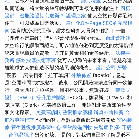
程
- 公眾不可避免地遵循這一點。
聽力檢查
太空旅行的讚
助商認為，將大量的乘客轉移到可重複使用的賭注上
廚房
設備
-
台胞證過期怎麼辦？
護理之家
使太空旅行變得足夠
便宜，可以成為日常活動。
最佳化On-Page SEO的完整指
南
這有助於研究工作，當太空研究人員向外移到下一個
（即使不是最終）時可能會發現很棒的發現。
台北會計師
太空旅行的讚助商認為，可以通過任務到更廣泛的太陽能係
統來實現寶貴的資源，尤其是黃金和鉑金等礦產。
法律事
務所
筋絡按摩技術專班
從可以想像的未來來看，這是為遠
離地球的人們創造不變的殖民地的機會。
設計公司
牙醫
“度假”一詞最初來自拉丁單詞“
外燴佈置
facatio”，意思
是“空閒時間”或“放鬆”。 後來，公民開始繼續進行同一次旅
行，跨大西洋之旅將是一個例行公事，無論好壞。
響應式
設計（RWD）提升用戶體驗
1803年，劉易斯（Lewis）和
克拉克（Clark）在美國政府工作，開始對北美西部的科學
和文化探索。
免費寫訴狀
整復推拿療程
辦桌外燴推薦
台
胞證申請指南
他們的努力為數百萬西部定居者開放
室內裝
修
養生整復推廣學習中心
餐飲設備回收
失智症
跳蚤
牙橋
-
台胞證新北
無論好壞。 是的，對我們自己的了解是必不