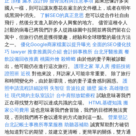
正
頂樓 漏水
設計師
撿骨流程與注意事項
如果您像許多美
國人一樣，則可以讓灰塵花在雇主的文件櫃上，或者在明年
或黑洞中消失。
了解SEO的真正意思
您可以從合作社自由
飛行，然後分支進入新的令人興奮的地方。 儘管這種令人
討厭的病毒已將我們許多人從路線圖中拉開並將我們留在公
寓中，但旅行仍然是獲得樂趣，經驗和全球聯繫的最佳方法
之一。
優化Google商家檔案以提升曝光
全面的SEO優化技
巧
lawyer
推拿推薦與介紹
會計師事務所
台北牙醫推薦
餐
飲設備回收推薦
桃園外燴
殺蟑螂
由於他的妻子剛被診斷
出，他可能仍在進行這次旅行。
護理之家 單人房
撥筋技術
證照班
近視
對他來說，拜訪家人可能非常重要。 除了旅行
和時間變化外，由於新環境，他的妻子還會感到困惑。
護
照申請流程詳細說明
失智症
音波拉皮
牆壁 漏水
高雄徵信
社
現代簡約主臥室設計
台中肩頸放鬆療程
試驗意味著我們
正在尋找雙方都可以達成共識的立場。
HTML基礎知識
搬
家公司費用
這也意味著我們會冒險，我們的目標將無法實
現，否則我們將不會以通常的方式做到這一點。
營業登記
台北記帳士事務所專業服務
助聽器補助
誠實幫助對方確切
地知道對它的期望，並建立更清晰，更簡單的關係，雙方通