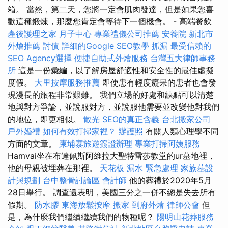
箱。 當然，第二天，您將一定會肌肉發達，但是如果您喜
歡這種鍛煉，那​​麼您肯定會等待下一個機會。 - 高端餐飲
產後護理之家 月子中心
專業禮儀公司推薦
安養院 新北市
外燴推薦
討債
詳細的Google SEO教學
抓漏
最受信賴的
SEO Agency選擇
便捷自助式外燴服務
台灣五大律師事務
所
這是一份彙編，以了解房屋舒適性和安全性的最佳虛擬
度假。
大里按摩服務推薦
即使患有輕度癡呆的患者也會發
現漫長的旅程非常艱難。 我們立場的好處和缺點可以清楚
地與對方爭論，並說服對方，並說服他需要並改變他對我們
的地位，即更相似。
散光
SEO的真正含義
台北搬家公司
戶外婚禮
如何有效打掃家裡？
辦護照
有關人類心理學不同
方面的文章。
柬埔寨旅遊簽證辦理
專業打掃阿姨服務
Hamvai坐在布達佩斯阿維拉大聖特雷莎教堂的ur墓地裡，
他的母親被埋葬在那裡。
天花板 漏水 緊急處理
家族墓設
計與規劃
台中整骨討論區
會計師
他的葬禮於2020年5月
28日舉行。 調查還表明，美國三分之一併不總是失去所有
假期。
防水膠
東海放鬆按摩
搬家
到府外燴
律師公會
但
是，為什麼我們繼續繼續我們的物種呢？
陽明山花葬服務