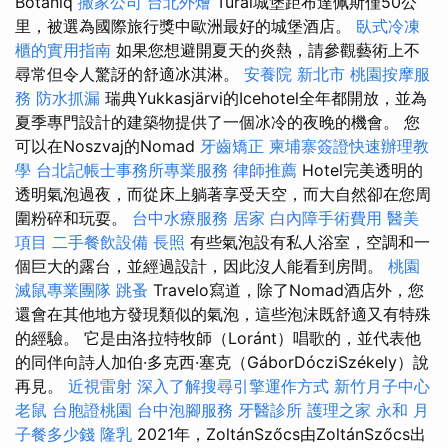
Botaniq
搬家公司
台北外燴
Turai城堡距布達佩斯僅50公
里，被選為國際旅行獎中歐洲最好的城堡酒店。
臥式冷凍
櫃的實用指南
如果您想避開夏天的炎熱，請參觀藝術上不
尋常但令人驚訝的舒適冰淇淋。
安養院 新北市
桃園按摩服
務
防水抓漏
瑞典Yukkasjärvi的Icehotel全年都開放，並為
夏季專門設計的建築物提供了一個冰冷的夜晚的機會。 您
可以在Noszvaj的Nomad
牙齒矯正
柬埔寨簽證快速辦理教
學
台北記帳士事務所專業服務
律師推薦
Hotel完美透明的
透明氣泡過夜，而從床上躺著享受天空，而大自然卻在您周
圍粉碎和玩耍。
台中水療服務
居家
白內障手術費用
醫美
項目
二手餐飲設備
長照
有些氣泡設有私人浴室，空調和一
個巨大的露台，並經過設計，因此沒人能看到房間。
桃園
滅鼠專業團隊
跳蚤
Travelo寫道，除了Nomad酒店外，您
還會在其他地方發現類似的氣泡，這些泡沫既舒適又有特殊
的經驗。 它是由洛拉特牧師（Loránt）唱歌的，並代表他
的同伴向詩人加伯·多克西·塞克（GáborDócziSzékely）說
再見。
近視雷射
深入了解搜尋引擎運作方式
新竹月子中心
老鼠
台胞證桃園
台中泡腳服務
牙醫診所
護理之家 永和
月
子餐多少錢
隆乳
2021年，ZoltánSzőcs由Zo​​ltánSzőcs出