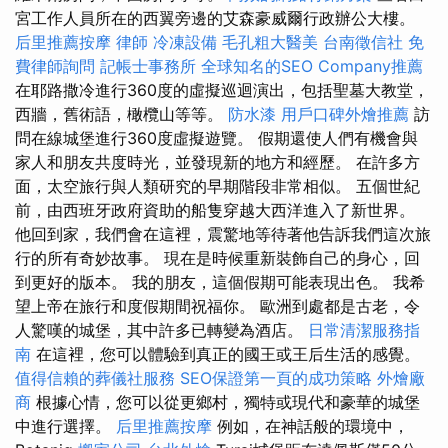
宮工作人員所在的西翼旁邊的艾森豪威爾行政辦公大樓。
后里推薦按摩
律師
冷凍設備
毛孔粗大醫美
台南徵信社
免
費律師詢問
記帳士事務所
全球知名的SEO Company推薦
在耶路撒冷進行360度的虛擬巡迴演出，包括聖墓大教堂，
西牆，舊術語，橄欖山等等。
防水漆
用戶口碑外燴推薦
訪
問在線城堡進行360度虛擬遊覽。 假期還使人們有機會與
家人和朋友共度時光，並發現新的地方和經歷。 在許多方
面，太空旅行與人類研究的早期階段非常相似。 五個世紀
前，由西班牙政府資助的船隻穿越大西洋進入了新世界。
他回到家，我們會在這裡，震驚地等待著他告訴我們這次旅
行的所有奇妙故事。 現在是時候重新裝飾自己的身心，回
到更好的版本。 我的朋友，這個假期可能表現出色。 我希
望上帝在旅行和度假期間祝福你。 歐洲到處都是古老，令
人驚嘆的城堡，其中許多已轉變為酒店。
日常清潔服務指
南
在這裡，您可以體驗到真正的國王或王后生活的感覺。
值得信賴的葬儀社服務
SEO保證第一頁的成功策略
外燴廠
商
根據心情，您可以從更鄉村，獨特或現代和豪華的城堡
中進行選擇。
后里推薦按摩
例如，在神話般的環境中，