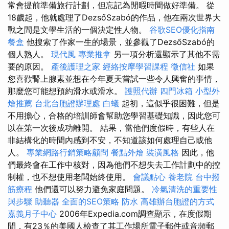
常會提前準備旅行計劃，但忘記為閒暇時間做好準備。 從
18歲起，他就處理了DezsőSzabó的作品，他在兩次世界大
戰之間是文學生活的一個決定性人物。
谷歌SEO優化指南
餐盒
他搜索了作家一生的場景，並參觀了DezsőSzabó的
個人熟人。
現代風
專業推拿
另一項分析還顯示了其他不需
要的原因。
產後護理之家
經絡按摩學習課程
徵信社
如果
您喜歡腎上腺素並想在今年夏天嘗試一些令人興奮的事情，
那麼您可能想預約滑水或滑水。
護照代辦
四門冰箱
小型外
燴推薦
台北台胞證辦理處
白蟻
起初，這似乎很困難，但是
不用擔心，合格的培訓師會幫助您學習基礎知識，因此您可
以在第一次後成功離開。 結果，當他們度假時，有些人在
非結構化的時間內感到不安，不知道該如何處理自己或他
人。
專業網路行銷策略顧問
餐點外燴
裝潢風格
因此，他
們最終會在工作中核對，因為他們不想失去工作計劃中的控
制權，也不想使用老闆始終使用。
會議點心
養老院
台中撥
筋療程
他們還可以努力避免家庭問題。
冷氣清洗的重要性
與步驟
助聽器
全面的SEO策略
防水
高雄辦台胞證的方式
嘉義月子中心
2006年Expedia.com調查顯示，在度假期
間，有23％的美國人檢查了其工作場所電子郵件或音頻郵