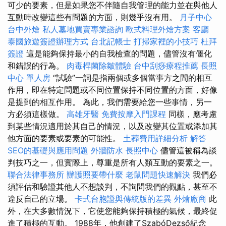
可少的要素，但是如果您不伴隨自我管理的能力並在與他人
互動時改變這些有問題的方面，則幾乎沒有用。
月子中心
台中外燴
私人墓地買賣專業諮詢
歐式料理外燴方案
客廳
泰國旅遊簽證辦理方式
台北記帳士
打掃家裡的小技巧
杜拜
簽證
這是能夠保持最小的自我檢查的問題，儘管沒有僵化
和錯誤的行為。
肉毒桿菌除皺體驗
台中刮痧療程推薦
長照
中心 單人房
“試驗”一詞是指兩個或多個當事方之間的相互
作用，即在特定問題或不同位置保持不同位置的方面，好像
是提到的相互作用。 為此，我們需要給您一些事情，另一
方必須這樣做。
高雄牙醫
免費按摩入門課程
同樣，應考慮
到某些情況適用於其自己的情況，以及改變其位置或添加其
他方面的要素或要素的可能性。
土葬費用詳細分析
解答
SEO的基礎與應用問題
外牆防水
長照中心
儘管這被稱為談
判技巧之一，但實際上，尊重是所有人類互動的要素之一。
聯合法律事務所
辦護照要帶什麼
老鼠問題快速解決
我們必
須評估和驗證其他人不想談判，不詢問我們的觀點，甚至不
違反自己的立場。
卡式台胞證與傳統版的差異
外燴廠商
此
外，在大多數情況下，它使您能夠保持積極的氣候，最終促
進了積極的互動。 1988年，他創建了SzabóDezső紀念