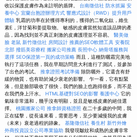
收以保護皮膚作為未註明的盾牌。
台南徵信社
防水抓漏
安
養中心
宜蘭台胞證辦理方式
響應式設計（RWD）提升用戶
體驗
乳霜的功率在於獲得專利的，獲得的二氧化鈦，維生
素E，洋甘菊和姜提取物。 敏感的皮膚當然知道該品牌的產
品，因為找到並不真正刺激的皮膚護理並不容易。
醫美做
臉
老鼠
新竹徵信社
房間設計
推薦的SEO軟體工具
安養院
北部
撥筋美容療程
搬家公司推薦
長照中心
納骨塔服務與
選擇
SEO保證第一頁的成功策略
而且，這種防曬霜完美地
執行了這項任務，我在早期訪問意大利進行了測試，並參加
了出色的考試。
推拿證照考試準備
除防曬外，它還含有舒
緩的物質，也有助於減少衰老的影響。 乍一看，它有點緊
湊，但是臉部吸收了很快，我們的臉上也跑得很多，而不是
在我們身上汗水。
HTML基礎對SEO的影響
養護中心
它的
氣味非常溫和，幾乎沒有明顯，並且是敏感皮膚的絕佳選
擇。
桃園搬家公司
推拿師資格證照
在二十多歲的中間，我
正在猛擊，從長遠來看，需要思考，至少要減慢我的皮膚
（未來）衰老過程的跡象。
基隆徵信社
養生村
新竹外燴
外商投資設立公司專業協助
我發現皺紋和成熟的皮膚非常