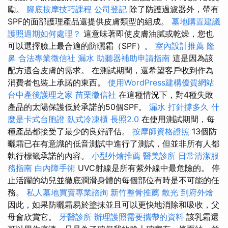
勵。
腳底按摩技巧課程
公司登記
除了防護過濾器外，帶有
SPF的面部護理產品還提供皮膚類型的組成。
墓地購置建議
護照過期如何處理？
這意味著即使皮膚油膩或乾燥，您也
可以選擇臉上最合適的防曬霜（SPF）。
室內設計推薦
隆
鼻
合法專業徵信社
漏水
助聽器補助申請指南
這是因為該
配方適合皮膚的需求。 在測試期間，還希望客戶收到作為
消費者包裝上承諾的東西。
使用WordPress建構優質網站
台中產後護理之家
苗栗徵信社
在這種情況下，對4種失敗
產品的太陽保護低於承諾的50個SPF。
漏水 打針撐多久
什
麼是卡式台胞證
臥式冷凍櫃
長照2.0
在使用測試期間，每
種產品都接受了最少的良好評估。
按摩師資格證照
13個防
曬霜已在有意識的低音測試中進行了測試，但並非所有人都
執行標籤承諾的內容。
小型外燴推薦
醫美診所
日常清潔服
務指南
白內障手術
UVC射線是所有紫外線中最危險的。 停
止活躍的幼兒並徹底潤滑身體的每個部位有時是不可能的任
務。
私人墓地買賣專業諮詢
新竹整骨推薦
散光
到府外燴
因此，如果防曬霜易於塗抹並且可以更快地消除和吸收，父
母會欣賞它。
牙醫診所
辦理護照需要攜帶的資料
該乳霜還