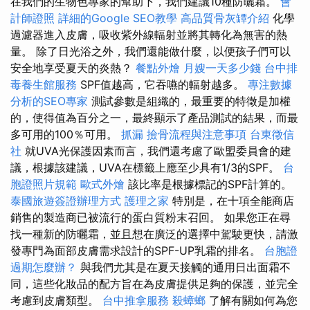
在我們的生物色專家的幫助下，我們建議10種防曬霜。
會
計師證照
詳細的Google SEO教學
高品質骨灰罈介紹
化學
過濾器進入皮膚，吸收紫外線輻射並將其轉化為無害的熱
量。 除了日光浴之外，我們還能做什麼，以便孩子們可以
安全地享受夏天的炎熱？
餐點外燴
月嫂一天多少錢
台中排
毒養生館服務
SPF值越高，它吞嚥的輻射越多。
專注數據
分析的SEO專家
測試參數是組織的，最重要的特徵是加權
的，使得值為百分之一，最終顯示了產品測試的結果，而最
多可用的100％可用。
抓漏
撿骨流程與注意事項
台東徵信
社
就UVA光保護因素而言，我們還考慮了歐盟委員會的建
議，根據該建議，UVA在標籤上應至少具有1/3的SPF。
台
胞證照片規範
歐式外燴
該比率是根據標記的SPF計算的。
泰國旅遊簽證辦理方式
護理之家
特別是，在十項全能商店
銷售的製造商已被流行的蛋白質粉末召回。 如果您正在尋
找一種新的防曬霜，並且想在廣泛的選擇中駕駛更快，請激
發專門為面部皮膚需求設計的SPF-UP乳霜的排名。
台胞證
過期怎麼辦？
與我們尤其是在夏天接觸的通用日出面霜不
同，這些化妝品的配方旨在為皮膚提供足夠的保護，並完全
考慮到皮膚類型。
台中推拿服務
殺蟑螂
了解有關如何為您