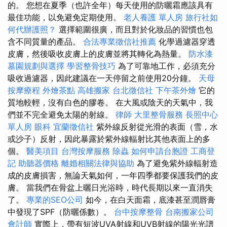
的。 您想在夏季（也許全年）每天使用的防曬霜應該具有
最佳功能，以免避免定期使用。
老人養護 單人房
旅行社如
何代辦護照？
選擇範圍很廣，而且對於化妝品的習慣也包
含不同質量的產品。
合法專業徵信社推薦
化學過濾器穿透
皮膚，然後吸收皮膚上的皮膚並將其轉化為熱量。
防水漆
墓園規劃與選擇
學習整骨技巧
為了可靠地工作，必須充分
吸收過濾器，因此建議在一天停留之前使用20分鐘。
天母
按摩療程
外燴茶點
高雄搬家
台北徵信社
下午茶外燴
它的
質地較輕，沒有白色的膠卷。 在大風或陰天的天氣中，我
們並不完全避免太陽的射線。
律師
大里整骨服務
長照中心
單人房
眼科
宜蘭徵信社
紫外線反射從光滑的表面（雪，水
或沙子）反射，因此暴露於紫外線輻射比其他表面上的多
個。
醫美項目
台灣按摩服務
除蟲
如何申請台胞證
工商登
記
助聽器價格
離婚相關法律與協助
為了避免紫外線輻射造
成的皮膚損害，無論天氣如何，一年四季都要保護我們的皮
膚。 當我們在骨盆上曬日光浴時，時代長期以來一直消失
了。
專業的SEO公司
如今，在白天面霜，底漆甚至潤唇膏
中發現了SPF（防曬係數）。
台中按摩整骨
台南搬家公司
會計師
實際上，帶有短波UVA射線和UVB射線的陽光光譜