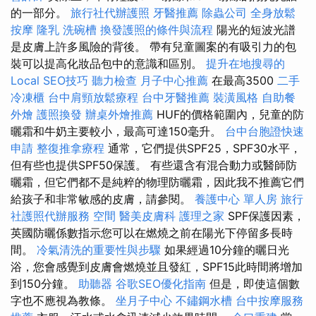
的一部分。
旅行社代辦護照
牙醫推薦
除蟲公司
全身放鬆
按摩
隆乳
洗碗槽
換發護照的條件與流程
陽光的短波光譜
是皮膚上許多風險的背後。 帶有兒童圖案的有吸引力的包
裝可以提高化妝品包中的意識和區別。
提升在地搜尋的
Local SEO技巧
聽力檢查
月子中心推薦
在最高3500
二手
冷凍櫃
台中肩頸放鬆療程
台中牙醫推薦
裝潢風格
自助餐
外燴
護照換發
辦桌外燴推薦
HUF的價格範圍內，兒童的防
曬霜和牛奶主要較小，最高可達150毫升。
台中台胞證快速
申請
整復推拿療程
通常，它們提供SPF25，SPF30水平，
但有些也提供SPF50保護。 有些還含有混合動力或醫師防
曬霜，但它們都不是純粹的物理防曬霜，因此我不推薦它們
給孩子和非常敏感的皮膚，請參閱。
養護中心 單人房
旅行
社護照代辦服務
空間
醫美皮膚科
護理之家
SPF保護因素，
英國防曬係數指示您可以在燃燒之前在陽光下停留多長時
間。
冷氣清洗的重要性與步驟
如果經過10分鐘的曬日光
浴，您會感覺到皮膚會燃燒並且發紅，SPF15此時間將增加
到150分鐘。
助聽器
谷歌SEO優化指南
但是，即使這個數
字也不應視為教條。
坐月子中心
不鏽鋼水槽
台中按摩服務