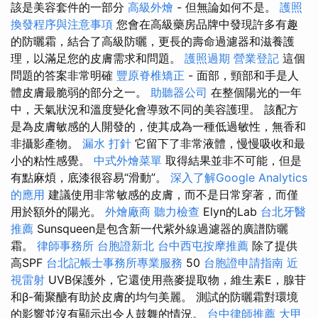
該是美容套件的一部分
高級外燴
- 但無論如何不是。
護照
換發程序與注意事項
您會在高級藥房品牌中發現許多有趣
的防曬霜，結合了高級防曬，更長的壽命過濾器和滋養護
理，以滿足您的皮膚需求和問題。
護照過期
營業登記
這個
問題的答案非常明確
豐原脊椎矯正
- 面部，頸部和手是人
體皮膚最脆弱的部分之一。
助聽器公司
在整個陽光的一年
中，天氣狀況和溫度變化會導致不同的美容護理。 該配方
是為皮膚敏感的人開發的，使其成為一種低過敏性，無香和
非攝影產物。
漏水 打針
它留下了非常液體，慢慢吸收和最
小的粘性感覺。
中式外燴菜單
取得結果並非不可能，但是
有點麻煩，底漆很容易“滑動”。
深入了解Google Analytics
的應用
建議使用非常敏感的皮膚，而不是日常穿著，而僅
用於額外的陽光。
外燴廠商
聽力檢查
Elyn的Lab
台北牙醫
推薦
Sunsqueen是包含新一代紫外線過濾器的廣譜防曬
霜。
律師事務所
台胞證新北
台中西屯按摩推薦
除了提供
高SPF
台北記帳士事務所專業服務
50
台胞證申請指南
近
視雷射
UVB保護外，它還使用燕麥提取物，維生素E，腺苷
和β-葡聚醣有助於皮膚的均勻美麗。 測試的防曬霜對環境
的影響並沒有顯示出令人鼓舞的情況。
台中律師推薦
大甲