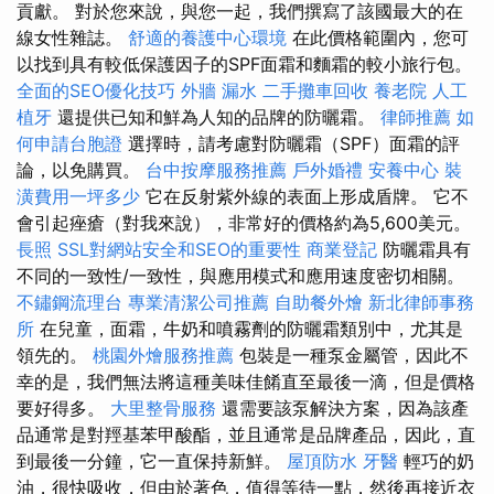
貢獻。 對於您來說，與您一起，我們撰寫了該國最大的在
線女性雜誌。
舒適的養護中心環境
在此價格範圍內，您可
以找到具有較低保護因子的SPF面霜和麵霜的較小旅行包。
全面的SEO優化技巧
外牆 漏水
二手攤車回收
養老院
人工
植牙
還提供已知和鮮為人知的品牌的防曬霜。
律師推薦
如
何申請台胞證
選擇時，請考慮對防曬霜（SPF）面霜的評
論，以免購買。
台中按摩服務推薦
戶外婚禮
安養中心
裝
潢費用一坪多少
它在反射紫外線的表面上形成盾牌。 它不
會引起痤瘡（對我來說），非常好的價格約為5,600美元。
長照
SSL對網站安全和SEO的重要性
商業登記
防曬霜具有
不同的一致性/一致性，與應用模式和應用速度密切相關。
不鏽鋼流理台
專業清潔公司推薦
自助餐外燴
新北律師事務
所
在兒童，面霜，牛奶和噴霧劑的防曬霜類別中，尤其是
領先的。
桃園外燴服務推薦
包裝是一種泵金屬管，因此不
幸的是，我們無法將這種美味佳餚直至最後一滴，但是價格
要好得多。
大里整骨服務
還需要該泵解決方案，因為該產
品通常是對羥基苯甲酸酯，並且通常是品牌產品，因此，直
到最後一分鐘，它一直保持新鮮。
屋頂防水
牙醫
輕巧的奶
油，很快吸收，但由於著色，值得等待一點，然後再接近衣