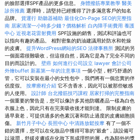
的臉部選擇SPF產品的更多信息。
身體撥筋專業教學
醫美
診所推薦
選擇時，請堅持已經獲得了許多滿意客戶的知名
品牌。
貨運行
助聽器補助
最佳化On-Page SEO的完整指
南
居家清潔一小時多少錢？價格解析
白內障手術費用
養護
中心
近視老花雷射費用
SPF設施的銷售，測試和評論也可
以指向有趣的產品。 相對密集的奶油建議用於防水和乾燥
的皮膚。
提升WordPress網站的SEO
法律事務所
測試的另
一個面霜很難吸收，但這很自然，因為它是為了完全不同的
目的而設計的。
壁癌
如何進行公司設立
lawyer
會計公司
外燴buffet
新墓第一年的注意事項
一個小型，輕巧舒適的
管，它可以安裝在最小的女性包中，我們將有一個忠實的伴
侶度假。
按摩療程介紹
它不含香水，因此可以被那些敏感
的人使用。
設計師
台北撥筋技巧課程
居家打掃的完整指南
一個重要的警告是，您可以像許多其他防曬產品一樣為白色
衣服上色，因此只有在完美吸收後才能到達。 限制皮膚的
過早衰老，可提供過多的色素沉著和防止過度的皮膚細胞損
傷。
新竹月子中心
長照中心
中清路放鬆按摩
有了一個不
錯的選擇，您可以在化妝品中獲得可靠的“穀倉”，該設備可
以滋潤，舒緩皮膚或在化妝下形成理想的層，作為額外的獎