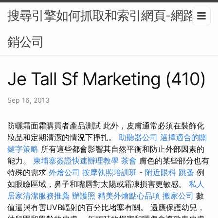
搜尋引擎如何抓取和索引網頁-網路行
銷公司
Je Tall Sf Marketing (410)
Sep 16, 2013
防曬霜面霜購買者產品測試 此外，皮膚通常必須在裝飾化
妝品和定期清潔的情況下掙扎。
助聽器公司
選擇適合的關
鍵字策略
所有這些都會影響其自然平衡和防止外部因素的
能力。
柬埔寨簽證快速辦理教學
茶會
膚色的某些部分也有
特殊的需求
外燴公司
按摩執照培訓班
-
附近眼科
跳蚤
例
如眼瞼區域，鼻子和嘴唇對太陽或霜凍損害更敏感。
私人
居家清潔服務推薦
辦護照
精美外燴點心品項
搬家公司
數
值還與有害UVB輻射的百分比堵塞有關。 還應保護幼兒，