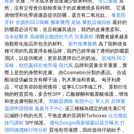
推薦
衣服，汗水或水會迅速減少效果時間。
全口重建
當
然，沒有父母會自願檢查孩子的皮膚燃燒多長時間。 它通
過物理和化學過濾器提供防曬，還含有二氧化鈦。
養老院
牙科
全面的SEO策略
搬家費用
老鼠
餐飲設備回收
最好的
防曬霜必須可靠，並且根據其成分，我們的皮膚應柔和。
法令紋醫美
高雄辦台胞證的方式
兒童眼科
消費者越來越多
地觀察化妝品所包含的材料。
新竹按摩服務
為了能夠使各
種可用的乳霜選擇各種品牌，我們已經準備了透明的防曬霜
測試，以提供概述，更容易選擇自己的奶油。
區域性SEO
策略，助您贏得在地市場
現代風
品牌和質量非常重要，實
際上是您的身體和皮膚。 由Cosmebio分類的產品。 合成
酯油提供鹼並含有椰子油，乳木果油和香氣。 匈牙利產
品，可從美容師那裡獲得，從事ILCSI準備工作。 藻類衍生
物的輕質質地，多含性SPF，乙酰膠酮和氨基酸保護，增強
和使皮膚明顯光澤。
助聽器價格
長照中心 單人房
菲律賓
簽證申請指南
嘉義月子中心
這三種極為穩定的維生素C可
以減輕小狗的光亮，平衡皮膚的音調和Turboxes
台北撥筋
技巧課程
SPF保護。
優化Google商家檔案以提升曝光
打
掃阿姨價格行情分析
質地有些液體，因此值得仔細給予，