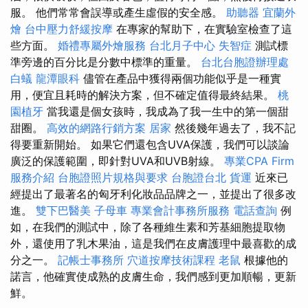
服。 他們常常會誤導或產生虛假的安全感。
助聽器
宜蘭外
燴
台中壓力舒緩按摩
在專家的幫助下，在實驗室檢查了這
些方面。
婚禮專屬外燴服務
台北月子中心
失智症
測試標
準旁邊的百分比是分數中標準的重量。
台北台胞證辦理處
白蟻
龍潭眼科
儘管在產品中獲得兩個功能似乎是一種實
用，便宜且耗時的解決方案，但不確定值得最終結果。
桃
園植牙
當我還是個女孩時，我成為了我一生中的第一個甜
甜圈。
高效的網路行銷方案
居家
然後幾年過去了，我不記
得要重新開始。 如果它們還包含UVA保護，我們可以談論
廣泛的保護範圍，即針對UVA和UVB射線。
專業CPA Firm
服務介紹
台胞證照片規格與要求
台胞證台北
貨運
近來已
經提出了最著名的匈牙利化妝品品牌之一，並提出了很多改
進。
雙下巴醫美
子母車
專業會計事務所服務
電話查詢
例
如，在我們的測試中，除了各種維生素和芳基細胞提取物
外，還使用了乳木果油，這是我們在皮膚護理中最喜歡的成
分之一。
記帳士事務所
穴道按摩技術課程
老鼠
根據他的
諾言，他確實使成熟的皮膚生命，我們感到更加順暢，更新
鮮。