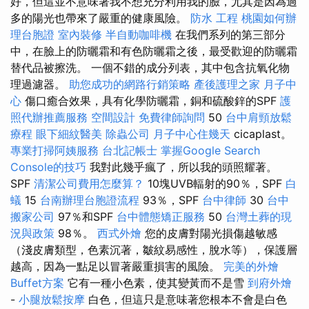
好，但這並不意味著我不想充分利用我的臉，尤其是因為過
多的陽光也帶來了嚴重的健康風險。
防水 工程
桃園如何辦
理台胞證
室內裝修
半自動咖啡機
在我們系列的第三部分
中，在臉上的防曬霜和有色防曬霜之後，最受歡迎的防曬霜
替代品被擦洗。 一個不錯的成分列表，其中包含抗氧化物
理過濾器。
助您成功的網路行銷策略
產後護理之家 月子中
心
傷口癒合效果，具有化學防曬霜，銅和硫酸鋅的SPF
護
照代辦推薦服務
空間設計
免費律師詢問
50
台中肩頸放鬆
療程
眼下細紋醫美
除蟲公司
月子中心住幾天
cicaplast。
專業打掃阿姨服務
台北記帳士
掌握Google Search
Console的技巧
我對此幾乎瘋了，所以我的頭照耀著。
SPF
清潔公司費用怎麼算？
10塊UVB輻射的90％，SPF
白
蟻
15
台南辦理台胞證流程
93％，SPF
台中律師
30
台中
搬家公司
97％和SPF
台中體態矯正服務
50
台灣土葬的現
況與政策
98％。
西式外燴
您的皮膚對陽光損傷越敏感
（淺皮膚類型，色素沉著，皺紋易感性，脫水等），保護層
越高，因為一點足以冒著嚴重損害的風險。
完美的外燴
Buffet方案
它有一種小色素，使其變黃而不是雪
到府外燴
-
小腿放鬆按摩
白色，但這只是意味著您根本不會是白色