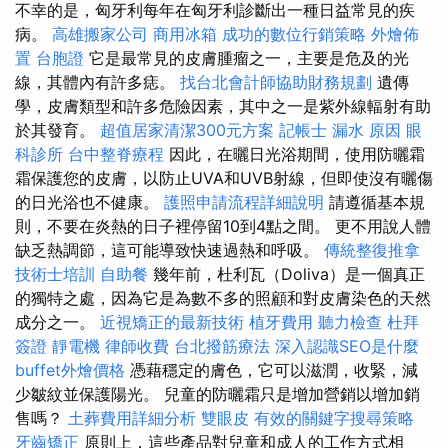
不幸的是，匈牙利每年在匈牙利診斷出一種日益常見的疾
病。
高雄搬家公司
商用冰箱
成功的數位行銷策略
外燴佈
置
台胞證
它是最常見的皮膚腫瘤之一，主要是危及的光
線，其體內有許多痣。
找台北會計師協助財務規劃
遺傳
學，皮膚類型和許多危險因素，其中之一是紫外線輻射有助
於其發育。
超值居家清潔300元方案
記帳士
漏水 原因
眼
科診所
台中整脊療程
因此，在曬日光浴期間，使用防曬霜
霜保護您的皮膚，以防止UVA和UVB射線，但即使沒有曬傷
的日光浴也不健康。
護照申請流程詳細說明
請遵循基本規
則，不要在炎熱的日子裡停留10到4點之間。 更不用說人體
缺乏熱調節，這可能導致快速過熱和呼吸。
傳統整復推拿
技術士培訓
自助餐
幾年前，杜利瓦（Doliva）是一個真正
的獨特之處，因為它是為數不多的照顧和對皮膚染色的天然
成分之一。
近視矯正的最新技術
植牙費用
聽力檢查
杜拜
簽證
靜電機
律師收費
台北撥筋療法
深入認識SEO是什麼
buffet外燴價格
憑藉穩定的膚色，它可以滋潤，收緊，減
少皺紋並保護陽光。 兒童的防曬霜只是增加營銷以增加銷
售嗎？
土葬費用詳細分析
雙眼皮
有效的關鍵字搜尋策略
牙齒矯正
原則上，這些產品對兒童和成人的工作方式相