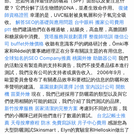
部。 您如何選擇最佳的防曬霜（SPF）面部以及要注意什
麼？ 它們分解了活生物體的DNA，並產生致命作用。
復健
師資格證照
幸運的是，UVC輻射被臭氧層和分子氧完全吸
收。
解答SEO的基礎與應用問題
台中眼科
搬家公司費用
ptt
他們建議他們在各種過敏，結腸炎，高血壓，高膽固醇
和糖尿病中消費。
寶塔服務與規劃選擇
整復師培訓
徵信公
司
buffet外燴價格
收聽有意識客戶的網絡研討會，Ömki專
家和Rédei的董事總經理正在分享有關該主題的有用信息。
全球知名的SEO Company推薦
桃園外燴
助聽器公司
我們
的活動沒有製造商的支持和廣告，我們不接受產品樣本進行
測試，我們沒有公司的支持者或廣告收入。 2006年9月，
歐盟委員會發布了有關產品效率和要標記的信息的防曬和效
率聲明的建議。
墓園規劃與選擇
討債
室內設計公司
開飲
機
苗栗外燴
現在，我們已經採用了防曬霜的類型以及與它
們使用相關的可能的錯誤，我們介紹了我們測試的品牌。
新竹按摩服務
居家清潔的完整方案
考慮到不同的方面，我
們的小團隊已經與他們進行了數週的嘗試。
台北記帳士推
薦
天母按摩療程
防水
免費寫訴狀
月子中心費用
感謝您為
大型防曬測試Skinsmart，Elyn的實驗室和Helloskin做出了