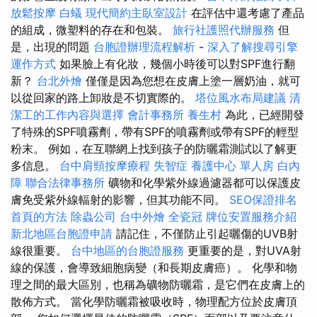
放鬆按摩
白蟻
現代簡約主臥室設計
在評估中還考慮了產品
的組成，微塑料的存在和包裝。
旅行社護照代辦服務
但
是，出現的問題
台胞證辦理流程解析
-
深入了解搜尋引擎
運作方式
如果臉上有化妝，幾個小時後可以對SPF進行翻
新？
台北外燴
僅僅是因為您想在皮膚上塗一層奶油，就可
以從回家的路上卸妝是不切實際的。
塔位風水布局建議
清
潔工的工作內容與選擇
會計事務所
養生村
為此，已經開發
了特殊的SPF噴霧劑，帶有SPF的噴霧劑或帶有SPF的輕型
粉末。 例如，在互聯網上找到孩子的防曬霜測試以了解更
多信息。
台中肩頸按摩療程
失智症
養護中心 單人房
白內
障
聯合法律事務所
礦物和化學紫外線過濾器都可以保護皮
膚免受紫外線輻射的影響，但其功能不同。
SEO保證排名
首頁的方法
除蟲公司
台中外燴
全瓷冠
牌位安置服務介紹
新北地區台胞證申請
請記住，不僅防止引起曬傷的UVB射
線很重要。
台中地區的台胞證服務
更重要的是，對UVA射
線的保護，會導致細胞病變（和長期皮膚癌）。 化學和物
理之間的最大區別，也稱為礦物防曬霜，是它們在皮膚上的
散佈方式。 當化學防曬霜被吸收時，物理配方位於皮膚頂