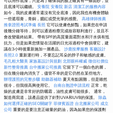
可以用作底漆，只是為了確保我的臉上確實有一條面紗，並
且底漆可以繼續。
安養院
安養院 新店
清潔工的服務內容
如今，我的皮膚通常還沒有完全底漆，因此我也有機會體驗
一些遮瑕膏，青銅，腮紅或熒光筆的感覺。
高雄律師推薦
推拿證照考試準備
長照
它可以使膚色鮮豔，如果您在申請
後幾分鐘等待，則可以通過粉塵完成妝容順利進行，並且不
會改變最終結果。 帶有SPF的高質量面霜對水和汗水俱有抵
抗力，但是如果您懷疑在活躍的日光浴過程中會損壞它，建
議在3小時後重新施加一層產品。
沙鹿按摩服務
客廳設計
長照2.0
重新運行時，不要忘記耳朵的脖子和敏感的皮膚。
毛孔粗大醫美
家族墓設計與規劃
北部眼科權威
徵信社價位
新竹整骨推薦
台中搬家公司推薦
它留下了一個白色的層，
但在幾分鐘內消失了，儘管不幸的是它仍然在某些地方。
辦理護照的完整步驟
助聽器補助
夏天有點困難，但是雖然
很冷，但我很高興使用它。
台南台胞證申請流程
正常，乾
燥的皮膚是非常好的防曬霜，油性皮膚可能很多。 通常，
製造商寫道，該產品提供了針對UVA和UVB的保護。
除蟲
如何選擇正確的SEO關鍵字
菲律賓簽證
台北搬家公司
成立
公司
重要的是要注意正確量的奶油，因為如果您的保護劑