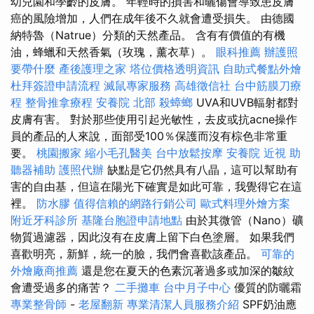
幼兒園和學齡的皮膚。 年輕時的損害和曬傷會導致患皮膚
癌的風險增加，人們在成年後不久就會遭受損失。 由德國
納特魯（Natrue）分類的天然產品。 含有有價值的有機
油，蜂蠟和天然香氣（玫瑰，薰衣草）。
眼科推薦
辦護照
要帶什麼
產後護理之家
塔位價格透明資訊
自助式餐點外燴
杜拜簽證申請流程
滅鼠專家服務
高雄徵信社
台中筋膜刀療
程
整骨推拿療程
安養院 北部
殺蟑螂
UVA和UVB輻射都對
皮膚有害。 對於那些使用引起光敏性，去皮或抗acne操作
員的產品的人來說，面部受100％保護而沒有棕色非常重
要。
桃園搬家
縮小毛孔醫美
台中放鬆按摩
安養院
近視
助
聽器補助
護照代辦
缺點是它仍然具有八晶，這可以幫助有
害的自由基，但這在陽光下確實是如此可靠，我覺得它在這
裡。
防水膠
值得信賴的網路行銷公司
歐式料理外燴方案
附近牙科診所
基隆台胞證申請地點
由於其微管（Nano）礦
物質過濾器，因此沒有在皮膚上留下白色塗層。 如果我們
喜歡明亮，新鮮，統一的臉，我們會喜歡該產品。
可靠的
外燴廠商推薦
還是您在夏天的色素沉著過多或加深的皺紋
會遭受過多的痛苦？
二手攤車
台中月子中心
優質的防曬霜
專業整骨師
-
老屋翻新
專業清潔人員服務介紹
SPF奶油應