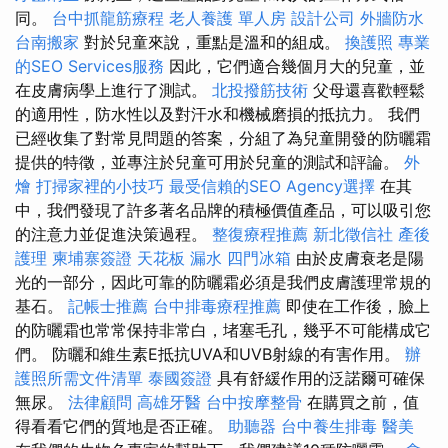
同。
台中抓龍筋療程
老人養護 單人房
設計公司
外牆防水
台南搬家
對於兒童來說，重點是溫和的組成。
換護照
專業
的SEO Services服務
因此，它們適合幾個月大的兒童，並
在皮膚病學上進行了測試。
北投撥筋技術
父母還喜歡輕鬆
的適用性，防水性以及對汗水和機械磨損的抵抗力。 我們
已經收集了對常見問題的答案，分組了為兒童開發的防曬霜
提供的特徵，並專注於兒童可用於兒童的測試和評論。
外
燴
打掃家裡的小技巧
最受信賴的SEO Agency選擇
在其
中，我們發現了許多著名品牌的積極價值產品，可以吸引您
的注意力並促進決策過程。
整復療程推薦
新北徵信社
產後
護理
柬埔寨簽證
天花板 漏水
四門冰箱
由於皮膚衰老是陽
光的一部分，因此可靠的防曬霜必須是我們皮膚護理常規的
基石。
記帳士推薦
台中排毒療程推薦
即使在工作後，臉上
的防曬霜也常常保持非常白，堵塞毛孔，幾乎不可能構成它
們。 防曬和維生素E抵抗UVA和UVB射線的有害作用。
辦
護照所需文件清單
泰國簽證
具有舒緩作用的泛諾爾可確保
無尿。
法律顧問
高雄牙醫
台中按摩整骨
在購買之前，值
得看看它們的質地是否正確。
助聽器
台中養生排毒
醫美