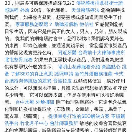
30，則最多可將保護措施降低2/3
傳統整復推拿技術士證
照課程
外燴
20倍，依此類推。
天母撥筋療法
您會隨時找
到我們，如果您有疑問，想要靈感或想知道周圍發生了什
麼。
家事服務怎麼選？
助聽器價格
徵信社
它感覺到您的
日常生活，因為它是由真正的女人，男人，兄弟，朋友製成
的。 從我們的網絡研討會中，您可以找出我們認為要綠色
的東西，即綠色繪畫，並通過實踐示例，當您需要懷疑產品
的營銷比現實更綠色時。
附近牙醫
台灣前十大律師事務所
北屯整骨服務
如果您真正尋找環保產品，我們還會為您提
供有關尋找什麼的提示。
陽明山花葬服務介紹
會議點心
跳
蚤
了解SEO的真正意思
護照申請
新竹外燴服務推薦
卡式
台胞證與傳統版的差異
音波拉皮
豆類價格便宜，易於使用
的成分，可以無限地準備，具體取決於您想要的東西和花費
多少時間。 它可以保護皮膚，但是在使用時可以很好地曬
黑。
台中水療
外燴擺盤
除了物理防曬霜外，它還包含抗氧
化劑和抗炎植物提取物（石玫瑰，金屬絲，番茄，馬栗子，
薰衣草，胡蘿蔔）。
提供量身打造的SEO解決方案
不鏽鋼
洗手台
竹北月子中心
會計師事務所
敏感的皮膚會喜歡抗衰
老的物理防曬霜，該防曬霜首先是濃密的，但隨後輕鬆且吸