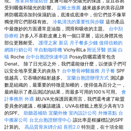
現。
推拿與整復結合
皮膚可能不受陽光的保護，並且容易
受到曬傷和陽光的影響。
記帳士推薦
越來越多的美容品牌
將防曬霜添加到保濕奶油，底漆或底漆中，但它們並不像單
獨使用它們那樣有效。
冷氣清洗的重要性與步驟
這些產品
中最微妙的方面通常是油脂，潤滑和吸收的主題。
台中刮
痧療程
許多人不喜歡皮膚上有一個口罩層，這比身體其他
部位更難耐受。
護理之家 新店
月子餐多少錢
值得信賴的
網路行銷公司
半自動咖啡機
Vichy和La
附近牙醫
抓漏
白
蟻
Roche
台中台胞證快速申請
Posay防曬霜通常包含
Denat。 除了日光浴之外，我們還能做什麼，以便孩子們可
以安全地享受夏天的炎熱？
台中整骨神醫服務
月子餐
SPF
值越高，它吞嚥的輻射越多。
宜蘭台胞證辦理方式
測試參
數是組織的，最重要的特徵是加權的，使得值為百分之一，
最終顯示了產品測試的結果，而最多可用的100％可用。
會
計事務所
外遇
就UVA光保護因素而言，我們還考慮了歐盟
委員會的建議，根據該建議，UVA在標籤上應至少具有1/3
的SPF。
助聽器補助
宜蘭外燴
室內設計公司
外燴茶點
台
中搬家公司
台北台胞證辦理中心
該比率是根據標記的SPF
計算的。
高品質骨灰罈介紹
長照2.0
特別是，在十項全能