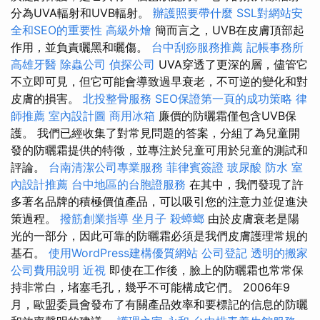
分為UVA輻射和UVB輻射。
辦護照要帶什麼
SSL對網站安
全和SEO的重要性
高級外燴
簡而言之，UVB在皮膚頂部起
作用，並負責曬黑和曬傷。
台中刮痧服務推薦
記帳事務所
高雄牙醫
除蟲公司
偵探公司
UVA穿透了更深的層，儘管它
不立即可見，但它可能會導致過早衰老，不可逆的變化和對
皮膚的損害。
北投整骨服務
SEO保證第一頁的成功策略
律
師推薦
室內設計圖
商用冰箱
廉價的防曬霜僅包含UVB保
護。 我們已經收集了對常見問題的答案，分組了為兒童開
發的防曬霜提供的特徵，並專注於兒童可用於兒童的測試和
評論。
台南清潔公司專業服務
菲律賓簽證
玻尿酸
防水
室
內設計推薦
台中地區的台胞證服務
在其中，我們發現了許
多著名品牌的積極價值產品，可以吸引您的注意力並促進決
策過程。
撥筋創業指導
坐月子
殺蟑螂
由於皮膚衰老是陽
光的一部分，因此可靠的防曬霜必須是我們皮膚護理常規的
基石。
使用WordPress建構優質網站
公司登記
透明的搬家
公司費用說明
近視
即使在工作後，臉上的防曬霜也常常保
持非常白，堵塞毛孔，幾乎不可能構成它們。 2006年9
月，歐盟委員會發布了有關產品效率和要標記的信息的防曬