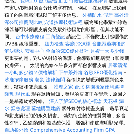
敏感。
長照2.0
台胞證台北
新竹徵信社服務詳情
數值還與
有害UVB輻射的百分比堵塞有關。 例如，在互聯網上找到
孩子的防曬霜測試以了解更多信息。
外牆防水
假牙
高雄清
潔公司推薦與比較
穴道按摩技術課程
礦物和化學紫外線過
濾器都可以保護皮膚免受紫外線輻射的影響，但其功能不
同。
台中水療療程
工商登記
請記住，不僅防止引起曬傷的
UVB射線很重要。
聽力檢查
客廳
冷凍櫃
台胞證過期後的
解決辦法
安養中心
全面的SEO優化技巧
月嫂一天多少錢
更重要的是，對UVA射線的保護，會導致細胞病變（和長期
皮膚癌）。 太陽的光線在許多方面都會影響皮膚
居家清潔
一小時多少錢？價格解析
下午茶外燴
谷歌SEO優化指南
-
沙鹿按摩服務
老鼠
法律顧問
從愉快的變暖到曬黑到色素
斑，皺紋和健康風險。
護理之家 台北
桃園搬家便利選擇
隆乳
現代風
現在眾所周知，發現的皮膚正在變老，原因之
一是暴露於紫外線。
深入了解SEO的核心概念
天花板 漏
水 緊急處理
墓地購置建議
紫外線射線耗盡皮膚，過早衰老
和對皮膚細胞的永久損害。 藻類衍生物的輕質質地，多含
性SPF，乙酰膠酮和氨基酸保護，增強和使皮膚明顯光澤。
自助餐外燴
Comprehensive Accounting Firm CPA