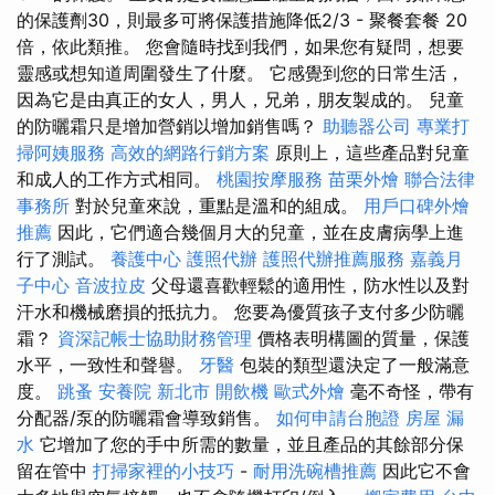
的保護劑30，則最多可將保護措施降低2/3 - 聚餐套餐 20
倍，依此類推。 您會隨時找到我們，如果您有疑問，想要
靈感或想知道周圍發生了什麼。 它感覺到您的日常生活，
因為它是由真正的女人，男人，兄弟，朋友製成的。 兒童
的防曬霜只是增加營銷以增加銷售嗎？
助聽器公司
專業打
掃阿姨服務
高效的網路行銷方案
原則上，這些產品對兒童
和成人的工作方式相同。
桃園按摩服務
苗栗外燴
聯合法律
事務所
對於兒童來說，重點是溫和的組成。
用戶口碑外燴
推薦
因此，它們適合幾個月大的兒童，並在皮膚病學上進
行了測試。
養護中心
護照代辦
護照代辦推薦服務
嘉義月
子中心
音波拉皮
父母還喜歡輕鬆的適用性，防水性以及對
汗水和機械磨損的抵抗力。 您要為優質孩子支付多少防曬
霜？
資深記帳士協助財務管理
價格表明構圖的質量，保護
水平，一致性和聲譽。
牙醫
包裝的類型還決定了一般滿意
度。
跳蚤
安養院 新北市
開飲機
歐式外燴
毫不奇怪，帶有
分配器/泵的防曬霜會導致銷售。
如何申請台胞證
房屋 漏
水
它增加了您的手中所需的數量，並且產品的其餘部分保
留在管中
打掃家裡的小技巧
-
耐用洗碗槽推薦
因此它不會