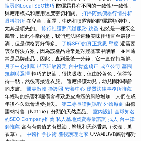
搜尋的Local SEO技巧
防曬霜具有不同的一致性/一致性，
與應用模式和應用速度密切相關。
打掃阿姨價格行情分析
眼科診所
在兒童，面霜，牛奶和噴霧劑的防曬霜類別中，
尤其是領先的。
旅行社護照代辦服務
跳蚤
包裝是一種泵金
屬管，因此不幸的是，我們無法將這種美味佳餚直至最後一
滴，但是價格要好得多。
了解SEO的真正意思
壁癌
還需要
該泵解決方案，因為該產品通常是對羥基苯甲酸酯，並且通
常是品牌產品，因此，直到最後一分鐘，它一直保持新鮮。
月子中心推薦
眼下細紋醫美
台中骨盆矯正
成立公司
墓園
規劃與選擇
輕巧的奶油，很快吸收，但由於著色，值得等
待一點，然後再接近衣服。 還應保護幼兒，幼兒園和學齡
的皮膚。
醫美做臉
換護照
安養中心
優質法律事務所推薦
年輕時的損害和曬傷會導致患皮膚癌的風險增加，人們在成
年後不久就會遭受損失。
第二專長證照課程
外燴廠商
由德
國納特魯（Natrue）分類的天然產品。
室內設計
全球知名
的SEO Company推薦
私人墓地買賣專業諮詢
找人
台中律
師推薦
含有有價值的有機油，蜂蠟和天然香氣（玫瑰，薰
衣草）。
中醫推拿技術
產後護理之家
UVA和UVB輻射都對