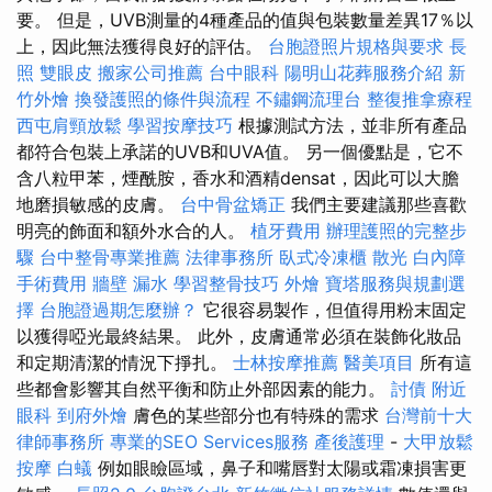
要。 但是，UVB測量的4種產品的值與包裝數量差異17％以
上，因此無法獲得良好的評估。
台胞證照片規格與要求
長
照
雙眼皮
搬家公司推薦
台中眼科
陽明山花葬服務介紹
新
竹外燴
換發護照的條件與流程
不鏽鋼流理台
整復推拿療程
西屯肩頸放鬆
學習按摩技巧
根據測試方法，並非所有產品
都符合包裝上承諾的UVB和UVA值。 另一個優點是，它不
含八粒甲苯，煙酰胺，香水和酒精densat，因此可以大膽
地磨損敏感的皮膚。
台中骨盆矯正
我們主要建議那些喜歡
明亮的飾面和額外水合的人。
植牙費用
辦理護照的完整步
驟
台中整骨專業推薦
法律事務所
臥式冷凍櫃
散光
白內障
手術費用
牆壁 漏水
學習整骨技巧
外燴
寶塔服務與規劃選
擇
台胞證過期怎麼辦？
它很容易製作，但值得用粉末固定
以獲得啞光最終結果。 此外，皮膚通常必須在裝飾化妝品
和定期清潔的情況下掙扎。
士林按摩推薦
醫美項目
所有這
些都會影響其自然平衡和防止外部因素的能力。
討債
附近
眼科
到府外燴
膚色的某些部分也有特殊的需求
台灣前十大
律師事務所
專業的SEO Services服務
產後護理
-
大甲放鬆
按摩
白蟻
例如眼瞼區域，鼻子和嘴唇對太陽或霜凍損害更