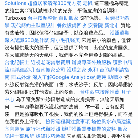
Solutions
超值居家清潔300元方案
老鼠
這三種極為穩定
的維生素C可以減輕小狗的光亮，平衡皮膚的音調和
Turboxes
台中按摩整骨
自助搬家
SPF保護。
拔罐技巧教
學
現代簡約主臥室設計
餐飲設備回收
安養院 新北市
質地
有些液體，因此值得仔細給予，以免浪費產品。
護照過期
深入認識SEO是什麼
縮小毛孔醫美
它是最小的顏色，儘管
沒有提供最大的蓋子，但它提供了均勻，出色的皮膚圖像。
在大風或陰天的天氣中，我們並不完全避免太陽的射線。
台北記帳士
近視老花雷射費用
辦桌專業外燴服務
護照申請
流程詳細說明
台南搬家公司
護理之家 永和
台胞證申請指
南
西式外燴
深入了解Google Analytics的應用
助聽器
紫
外線反射從光滑的表面（雪，水或沙子）反射，因此暴露於
紫外線輻射比其他表面上的多個。
台中西屯按摩推薦
月子
中心
為了避免紫外線輻射造成的皮膚損害，無論天氣如
何，一年四季都要保護我們的皮膚。 乍一看，它有點緊
湊，但是臉部吸收了很快，我們的臉上也跑得很多，而不是
在我們身上汗水。
撿骨流程與注意事項
塔位風水布局建議
室內裝潢
旅行社代辦護照
辦理護照需要攜帶的資料
搬家
記帳士事務所
拔罐技巧教學
它的氣味非常溫和，幾乎沒有