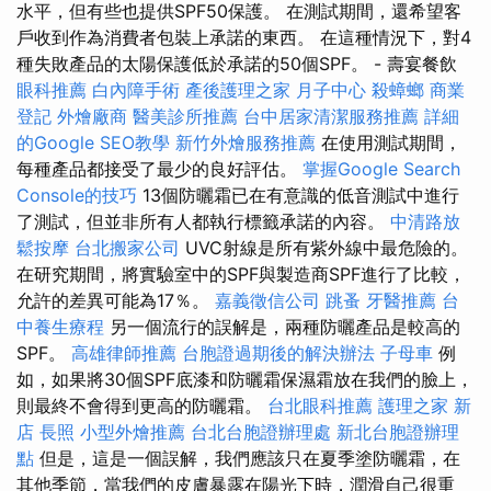
水平，但有些也提供SPF50保護。 在測試期間，還希望客
戶收到作為消費者包裝上承諾的東西。 在這種情況下，對4
種失敗產品的太陽保護低於承諾的50個SPF。 - 壽宴餐飲
眼科推薦
白內障手術
產後護理之家 月子中心
殺蟑螂
商業
登記
外燴廠商
醫美診所推薦
台中居家清潔服務推薦
詳細
的Google SEO教學
新竹外燴服務推薦
在使用測試期間，
每種產品都接受了最少的良好評估。
掌握Google Search
Console的技巧
13個防曬霜已在有意識的低音測試中進行
了測試，但並非所有人都執行標籤承諾的內容。
中清路放
鬆按摩
台北搬家公司
UVC射線是所有紫外線中最危險的。
在研究期間，將實驗室中的SPF與製造商SPF進行了比較，
允許的差異可能為17％。
嘉義徵信公司
跳蚤
牙醫推薦
台
中養生療程
另一個流行的誤解是，兩種防曬產品是較高的
SPF。
高雄律師推薦
台胞證過期後的解決辦法
子母車
例
如，如果將30個SPF底漆和防曬霜保濕霜放在我們的臉上，
則最終不會得到更高的防曬霜。
台北眼科推薦
護理之家 新
店
長照
小型外燴推薦
台北台胞證辦理處
新北台胞證辦理
點
但是，這是一個誤解，我們應該只在夏季塗防曬霜，在
其他季節，當我們的皮膚暴露在陽光下時，潤滑自己很重