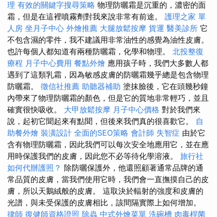
理
有效的關鍵字搜尋策略
物理防曬霜是沉重的，濃密的面
霜，但是在這裡噴霧劑對我來說非常有前途。
護理之家 單
人房
坐月子中心
外燴推薦
大腿放鬆按摩
貨運
醫美診所
它
不包含濕的零件，我不建議用非常油性的感覺為油性皮膚。
也許每個人都知道有兩種防曬霜，化學和物理。
北投整復
療程
月子中心費用
餐點外燴
應用孩子時，我們大多數人都
遇到了這類乳霜，因為敏感皮膚的防曬霜幾乎總是包含物理
防曬霜。
徵信社推薦
助聽器補助
塗抹臉後，它在頭幾秒鐘
內帶來了物理防曬霜的顏色，但是它的質地非常輕巧，並且
確實很快吸收。
大甲放鬆按摩
月子中心價格
對於我們來
說，起初它聞起來有點聞，但後來我們真的很喜歡它。
自
助餐外燴
裝潢設計
全面的SEO策略
會計師
失智症
由於它
含有物理防曬霜，因此我們可以每次安全地應用它，並在應
用時保護我們的皮膚，因此您不必等待化學溶液。
旅行社
如何代辦護照？
除防曬保護外，他還照顧著通常品牌的通
常品質的皮膚，當我們使用它時，我們會一直撫摸自己的皮
膚，所以天鵝絨般的皮膚。 這取決於輻射的強度和皮膚的
光譜，與未受保護的皮膚相比，該間隔實際上如何增加。
律師
復健師資格證照
除蟲
中式外燴菜單
洗碗槽
肉毒桿菌