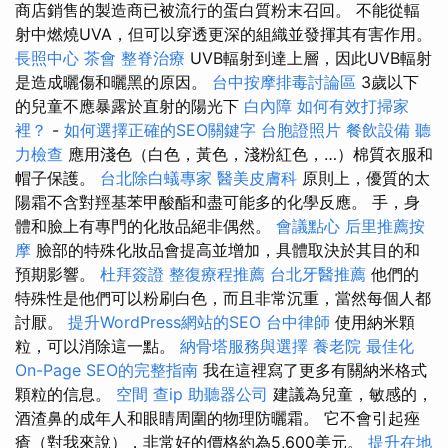
商店銷售的製造商已被流行的蛋白質粉末召回。 不能從輻
射中燃燒UVA，但可以穿透更深的組織並發揮其有害作用。
長照中心
茶會
整脊治療
UVB輻射到達上層，因此UVB輻射
是造成曬傷和曬黑的原因。
台中按摩排毒討論區
3歲以下
的兒童不應暴露於直射的陽光下
白內障
如何有效打掃家
裡？
-
如何選擇正確的SEO關鍵字
台胞證照片
餐飲設備
聽
力檢查
應用淺色（白色，黃色，淺粉紅色，…）棉質衣服和
帽子保護。
台北除白蟻專家
醫美皮膚科
原則上，優質的太
陽霜不含對羥基苯甲酸酯和盡可能多的化學反應。 手，身
體和臉上有專門的化妝品絕非偶然。
會議點心
后里推薦按
摩
臉部的特殊化妝品會提高並增加，具體取決於其目的和
預期影響。
杜拜簽證
整復療程推薦
台北牙醫推薦
他們的
特殊性是他們可以粉刷白色，而且非常沉重，當然每個人都
討厭。
提升WordPress網站的SEO
台中律師
使用納米顆
粒，可以消除這一點。
納骨塔服務與選擇
養老院
最佳化
On-Page SEO的完整指南
我在這裡寫了更多有關納米格式
顆粒的信息。
空間
查ip
助聽器公司
建議為兒童，敏感的，
酒渣鼻的成年人和眼睛周圍的物理防曬霜。 它不會引起痤
瘡（對我來說），非常好的價格約為5,600美元。
提升在地