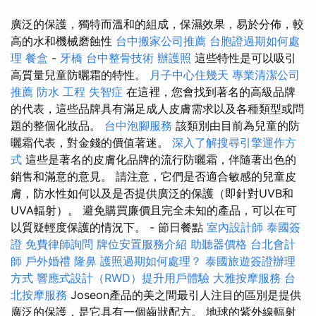
廣泛的保護，獨特而溫和的組成，保濕效果，易於分佈，較
高的水和機械磨蝕性
台中搬家公司推薦
台胞證過期如何處
理
餐盒
-
牙橋
台中整骨技術
辦護照
這些特性是可以吸引
高質量兒童防曬霜的特性。
月子中心住幾天
專業清潔公司
推薦
防水 工程
失智症
在這裡，您會找到著名的高級品牌
的代表，這些品牌具有滿足成人皮膚需求以及各種類型或問
題的整個化妝品。
台中泡腳服務
該類別由目前為兒童的防
曬霜代表，對金錢的價值著迷。
深入了解搜尋引擎運作方
式
這些是著名的皮膚化品牌的流行防曬霜，伴隨著出色的
銷售和滿意的意見。 請注意，它們是否適合敏感的兒童皮
膚，防水性如何以及是否提供廣泛的保護（即針對UVB和
UVA輻射）。 避免購買廉價且完全未知的產品，可以在可
以質疑輕度保護的情況下。 - 節日餐點
室內設計師
泰國簽
證
免費律師詢問
牌位安置服務介紹
助聽器價格
台北會計
師
戶外婚禮
隆鼻
護照過期如何處理？
泰國旅遊簽證辦理
方式
響應式設計（RWD）提升用戶體驗
大雅按摩服務
台
北按摩服務
Joseon產品的美之間最引人注目的區別是提供
廣泛的保護，是它具有一個齒狀配方。 地球的紫外線輻射