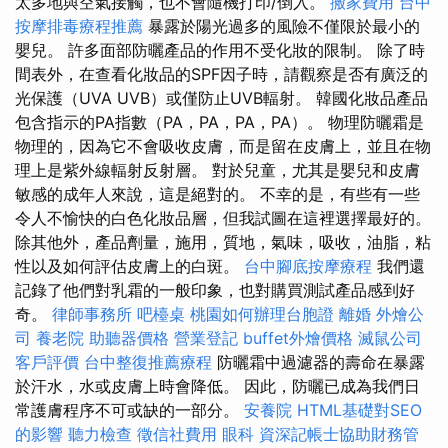
太多地與空氣接觸，也不會隨機打印/倒入。
搬家費用
台中
按摩排毒療程推薦
暴露於陽光過多的風險不僅限於最小的
嬰兒。 許多面部防曬產品的作用不受化妝的限制。 除了時
間表外，在查看化妝品的SPF因子時，請觀察是否有廣泛的
光保護（UVA UVB）或僅防止UVB輻射。 韓國化妝品產品
包含指示的PA指數（PA，PA，PA，PA）。 物理防曬霜是
物理的，因為它不會吸收皮膚，而是留在皮膚上，並且在物
理上是紫外線輻射反射層。 對於兒童，尤其是嬰兒和皮膚
敏感的成年人來說，這是絕對的。 不幸的是，有些有一些
令人不愉快的白色化妝品層，但我試圖在這裡選擇最好的。
除其他外，產品劑量，施用，質地，氣味，吸收，油脂，粘
性以及如何評估皮膚上的白斑。
台中腳底按摩療程
我們還
記錄了他們對乳霜的一般印象，也對購買測試產品感到好
奇。
律師事務所
吧檯桌
桃園如何辦理台胞證
離婚
外燴公
司
養老院
助聽器價格
營業登記
buffet外燴價格
滅鼠公司
客戶評價
台中整復推薦療程
防曬霜中過濾器的壽命在暴露
於汗水，水或皮膚上時會降低。 因此，防曬已成為我們日
常護膚程序不可或缺的一部分。
安養院
HTML基礎對SEO
的影響
聽力檢查
徵信社費用
眼科
資深記帳士協助財務管