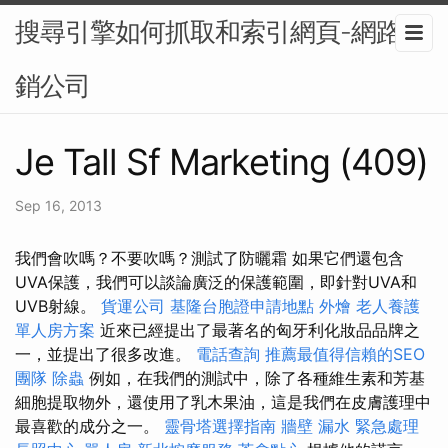
搜尋引擎如何抓取和索引網頁-網路行
銷公司
Je Tall Sf Marketing (409)
Sep 16, 2013
我們會吹嗎？不要吹嗎？測試了防曬霜 如果它們還包含
UVA保護，我們可以談論廣泛的保護範圍，即針對UVA和
UVB射線。
貨運公司
基隆台胞證申請地點
外燴
老人養護
單人房方案
近來已經提出了最著名的匈牙利化妝品品牌之
一，並提出了很多改進。
電話查詢
推薦最值得信賴的SEO
團隊
除蟲
例如，在我們的測試中，除了各種維生素和芳基
細胞提取物外，還使用了乳木果油，這是我們在皮膚護理中
最喜歡的成分之一。
靈骨塔選擇指南
牆壁 漏水 緊急處理