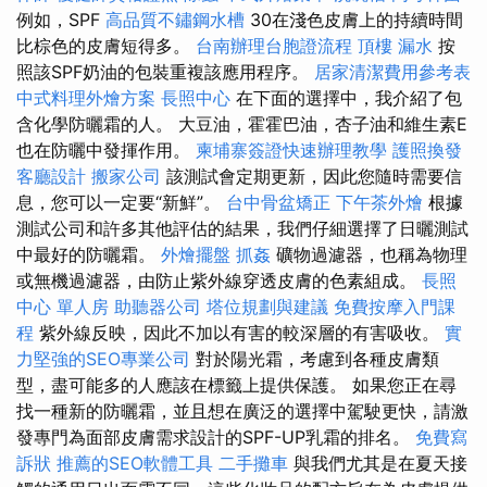
例如，SPF
高品質不鏽鋼水槽
30在淺色皮膚上的持續時間
比棕色的皮膚短得多。
台南辦理台胞證流程
頂樓 漏水
按
照該SPF奶油的包裝重複該應用程序。
居家清潔費用參考表
中式料理外燴方案
長照中心
在下面的選擇中，我介紹了包
含化學防曬霜的人。 大豆油，霍霍巴油，杏子油和維生素E
也在防曬中發揮作用。
柬埔寨簽證快速辦理教學
護照換發
客廳設計
搬家公司
該測試會定期更新，因此您隨時需要信
息，您可以一定要“新鮮”。
台中骨盆矯正
下午茶外燴
根據
測試公司和許多其他評估的結果，我們仔細選擇了日曬測試
中最好的防曬霜。
外燴擺盤
抓姦
礦物過濾器，也稱為物理
或無機過濾器，由防止紫外線穿透皮膚的色素組成。
長照
中心 單人房
助聽器公司
塔位規劃與建議
免費按摩入門課
程
紫外線反映，因此不加以有害的較深層的有害吸收。
實
力堅強的SEO專業公司
對於陽光霜，考慮到各種皮膚類
型，盡可能多的人應該在標籤上提供保護。 如果您正在尋
找一種新的防曬霜，並且想在廣泛的選擇中駕駛更快，請激
發專門為面部皮膚需求設計的SPF-UP乳霜的排名。
免費寫
訴狀
推薦的SEO軟體工具
二手攤車
與我們尤其是在夏天接