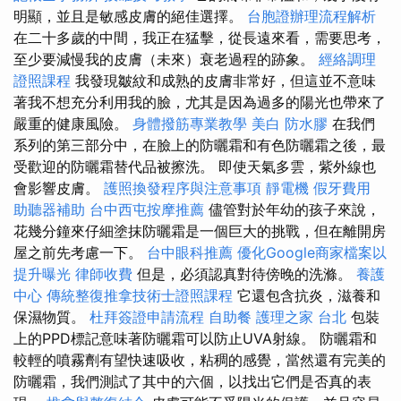
明顯，並且是敏感皮膚的絕佳選擇。
台胞證辦理流程解析
在二十多歲的中間，我正在猛擊，從長遠來看，需要思考，
至少要減慢我的皮膚（未來）衰老過程的跡象。
經絡調理
證照課程
我發現皺紋和成熟的皮膚非常好，但這並不意味
著我不想充分利用我的臉，尤其是因為過多的陽光也帶來了
嚴重的健康風險。
身體撥筋專業教學
美白
防水膠
在我們
系列的第三部分中，在臉上的防曬霜和有色防曬霜之後，最
受歡迎的防曬霜替代品被擦洗。 即使天氣多雲，紫外線也
會影響皮膚。
護照換發程序與注意事項
靜電機
假牙費用
助聽器補助
台中西屯按摩推薦
儘管對於年幼的孩子來說，
花幾分鐘來仔細塗抹防曬霜是一個巨大的挑戰，但在離開房
屋之前先考慮一下。
台中眼科推薦
優化Google商家檔案以
提升曝光
律師收費
但是，必須認真對待傍晚的洗滌。
養護
中心
傳統整復推拿技術士證照課程
它還包含抗炎，滋養和
保濕物質。
杜拜簽證申請流程
自助餐
護理之家 台北
包裝
上的PPD標記意味著防曬霜可以防止UVA射線。 防曬霜和
較輕的噴霧劑有望快速吸收，粘稠的感覺，當然還有完美的
防曬霜，我們測試了其中的六個，以找出它們是否真的表