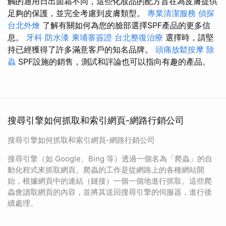
觸的通用日出面霜不同，這些化妝品的配方旨在為皮膚提供
足夠的保護，並完全考慮到皮膚類型。
專業清潔服務
偵探
台北外燴
了解有關如何為您的臉部選擇SPF產品的更多信
息。
牙科
防水漆
柬埔寨簽證
台北整復治療
選擇時，請堅
持已經獲得了許多滿意客戶的知名品牌。
頭痛放鬆按摩
除
蟲
SPF設施的銷售，測試和評論也可以指向有趣的產品。
搜尋引擎如何抓取和索引網頁-網路行銷公司
搜尋引擎如何抓取和索引網頁-網路行銷公司
搜尋引擎（如 Google、Bing 等）透過一個名為「爬蟲」的自
動化程式來抓取網頁。爬蟲的工作是從網路上的各種網站開
始，根據網頁中的連結（鏈接）一個一個地進行抓取。這些爬
蟲會讀取網頁的內容，並將其送回搜尋引擎的伺服器，進行後
續處理。