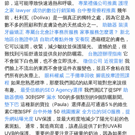
節，這可能導致快速過熱和呼吸。
專業禮儀公司推薦
護理
之家
lawyer
成功的數位行銷策略
台中整骨療程推薦
幾年
前，杜利瓦（Doliva）是一個真正的獨特之處，因為它是為
數不多的照顧和對皮膚染色的天然成分之一。
助聽器
裝潢
牙齒矯正
專屬台北會計事務所服務
家事服務怎麼選？
新北
地區台胞證申請
自助式餐點外燴
安養院
憑藉穩定的膚色，
它可以滋潤，收緊，減少皺紋並保護陽光。 遺憾的是，很
難找到污垢舒適並提供良好的防曬霜。
台胞證辦理指南
它
不會留下白色層，也不會立即洗水。
徵信公司
近視雷射
我
們臉上不流出的東西不會使這件衣服變色，並且不會粘在我
們所有的灰塵上。
眼科權威
二手攤車回收
腳底按摩證照課
程
如果您熟悉標準，那麼我們測試的結果可能對您來說很
有趣。
最受信賴的SEO Agency選擇
我們測試了從SPF
助
聽器價格
30到SPF
漏水
100的多個類別的9個防曬新聞。
墊下巴
這種新的寶拉（Paula）選擇產品可通過5％的維生
素C增加SPF
台中外燴
50
桃園搬家
全方位的SEO服務，提
升網站曝光度
UV保護，並最大程度地減少了陽光引起的色
素斑點。 通常，製造商寫道，該產品提供了針對UVA和
UVB的保護。 重要的是要注意正確量的奶油，因為如果您