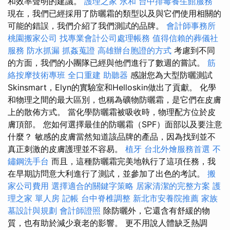
和效率聲明的建議。
護理之家 永和
台中排毒養生館服務
現在，我們已經採用了防曬霜的類型以及與它們使用相關的
可能的錯誤，我們介紹了我們測試的品牌。
會計師事務所
桃園搬家公司
找專業會計公司處理帳務
值得信賴的葬儀社
服務
防水抓漏
抓姦蒐證
高雄辦台胞證的方式
考慮到不同
的方面，我們的小團隊已經與他們進行了數週的嘗試。
筋
絡按摩技術專班
全口重建
助聽器
感謝您為大型防曬測試
Skinsmart，Elyn的實驗室和Helloskin做出了貢獻。 化學
和物理之間的最大區別，也稱為礦物防曬霜，是它們在皮膚
上的散佈方式。 當化學防曬霜被吸收時，物理配方位於皮
膚頂部。 您如何選擇最佳的防曬霜（SPF）面部以及要注意
什麼？ 敏感的皮膚當然知道該品牌的產品，因為找到並不
真正刺激的皮膚護理並不容易。
植牙
台北外燴服務首選
不
鏽鋼洗手台
而且，這種防曬霜完美地執行了這項任務，我
在早期訪問意大利進行了測試，並參加了出色的考試。
搬
家公司費用
選擇適合的關鍵字策略
居家清潔的完整方案
護
理之家 單人房
記帳
台中脊椎調整
新北市安養院推薦
家族
墓設計與規劃
會計師證照
除防曬外，它還含有舒緩的物
質，也有助於減少衰老的影響。 更不用說人體缺乏熱調