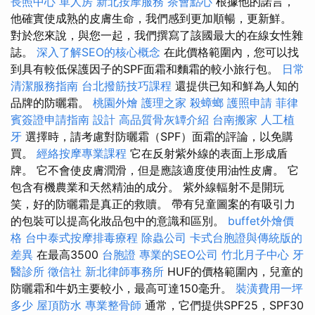
長照中心 單人房
新北按摩服務
茶會點心
根據他的諾言，
他確實使成熟的皮膚生命，我們感到更加順暢，更新鮮。
對於您來說，與您一起，我們撰寫了該國最大的在線女性雜
誌。
深入了解SEO的核心概念
在此價格範圍內，您可以找
到具有較低保護因子的SPF面霜和麵霜的較小旅行包。
日常
清潔服務指南
台北撥筋技巧課程
還提供已知和鮮為人知的
品牌的防曬霜。
桃園外燴
護理之家
殺蟑螂
護照申請
菲律
賓簽證申請指南
設計
高品質骨灰罈介紹
台南搬家
人工植
牙
選擇時，請考慮對防曬霜（SPF）面霜的評論，以免購
買。
經絡按摩專業課程
它在反射紫外線的表面上形成盾
牌。 它不會使皮膚潤滑，但是應該適度使用油性皮膚。 它
包含有機農業和天然精油的成分。 紫外線輻射不是開玩
笑，好的防曬霜是真正的救贖。 帶有兒童圖案的有吸引力
的包裝可以提高化妝品包中的意識和區別。
buffet外燴價
格
台中泰式按摩排毒療程
除蟲公司
卡式台胞證與傳統版的
差異
在最高3500
台胞證
專業的SEO公司
竹北月子中心
牙
醫診所
徵信社
新北律師事務所
HUF的價格範圍內，兒童的
防曬霜和牛奶主要較小，最高可達150毫升。
裝潢費用一坪
多少
屋頂防水
專業整骨師
通常，它們提供SPF25，SPF30