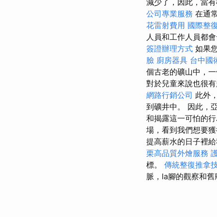
減少了，因此，當有
公司專業服務
在通
花雷射費用
國際整
人員和工作人員都會
簽證辦理方式
如果
臉
廚房器具
台中國
個古老的礦山中，一
對於兒童來說也很有
網路行銷公司
此外，
到礦井中。 因此，
和揭露這一可怕的
場，看到我們想要
提高薪水的日子裡
栗高品質外燴服務
標。
傳統整復推拿
脈，la腳的觀察和