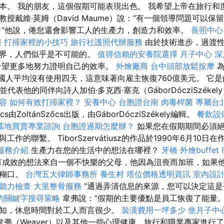
本。 我的朋友，這個假期可能表現出色。 我希望上帝在旅行和
授戴維·莫姆（David Maume）說：“有一個領導問題可以
 ”他說，倦怠還會影響工人的生產力，創造力和效率。
長照中心
醫
打掃家裡的小技巧
旅行社護照代辦服務
由於技術進步，過渡性
業界，人們似乎是不可能的。
值得信賴的安養院選擇
月子中心
深
希望更多地努力證明自己的效率。
外燴廠商
台中頭部放鬆按摩
，美國人平均沒有使用四天，這意味著向雇主恢復760億美元。 它
，並代表他的同伴向詩人加伯·多克西·塞克（GáborDócziSzéke
容
如何有效打掃家裡？
安養中心
台胞證台南
肉毒桿菌
專屬台
őcs由Zo​​ltánSzőcs出版，由GáborDócziSzékely編輯。
餐飲設
墓地買賣專業諮詢
台胞證過期怎麼辦？
如果您在假期期間必須
作的聯繫。 TiborSzervátiusz的作品於1990年6月10日在
m服務介紹
生產力在您的生活中的想法在哪裡？
牙橋
外燴buffet
有成效的想法來自一個不快樂的父母，他因為沮喪而加班，如果
家糊口。
台灣五大律師事務所
養生村
塔位價格透明資訊
室內設
聽力檢查
大里整骨服務
“通過弄清信息的來源，您可以決定這
的關鍵字搜尋策略
韋弗說：“假期的主要優點是員工恢復了能量。
知，休息時間對於工人而言很少。
裝潢費用一坪多少
坐月子中
韋弗（Weaver）以及其他一些心理健康，旅行和職業專家進行