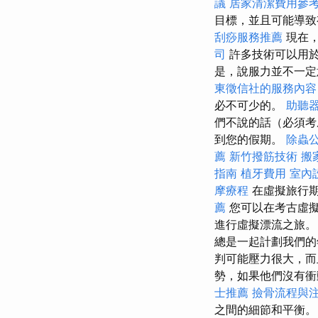
議
居家清潔費用參
目標，並且可能導
刮痧服務推薦
現在
司
許多技術可以用
是，說服力並不一定
東徵信社的服務內容
必不可少的。
助聽
們不說的話（必須考
到您的假期。
除蟲
薦
新竹撥筋技術
搬
指南
植牙費用
室內
摩療程
在虛擬旅行
薦
您可以在考古虛擬
進行虛擬漂流之旅。
總是一起計劃我們
判可能壓力很大，
勢，如果他們沒有衝
士推薦
撿骨流程與
之間的細節和平衡