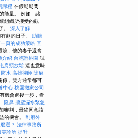
術課程
在假期期間，
的能量。 例如，諸
或組織所接受的觀
了。
深入了解
和有趣的日子。
助聽
第一頁的成功策略
宜
環境，他的妻子還會
罈介紹
台胞證桃園
試
屯肩頸放鬆
這也意味
。
防水
高雄律師
除蟲
關係，雙方通常都可
養中心
桃園搬家公司
有機會退後一步，看
。
隆鼻
牆壁漏水緊急
加審判，最終同意該
利益的機會。
到府外
怎麼選？
法律事務所
醫美診所
提升