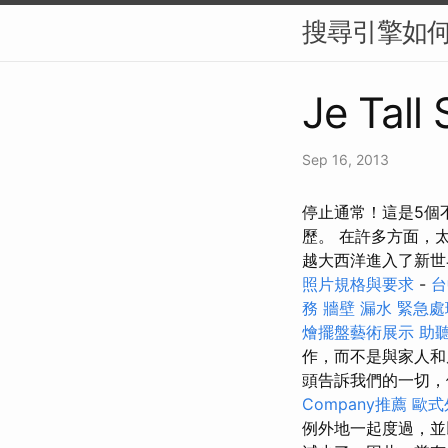
搜尋引擎如何
Je Tall 
Sep 16, 2013
停止通常！這是5個
歷。 在許多方面，
越大西洋進入了新世
照片規格與要求
-
台
務
牆壁 漏水 緊急處
燴擺盤藝術展示
助
作，而不是與家人和
頭告訴我們的一切，
Company推薦
歐式
例外地一起度過，