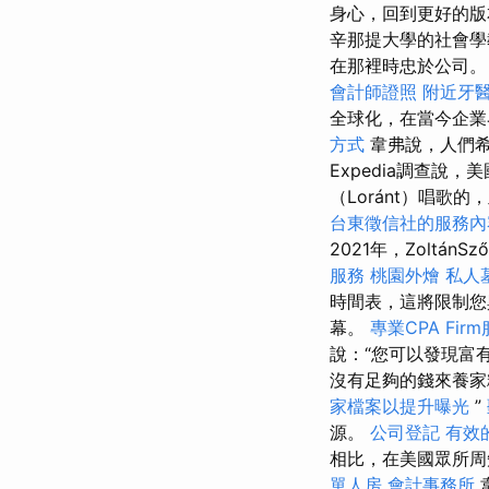
身心，回到更好的版
辛那提大學的社會學教
在那裡時忠於公司。
會計師證照
附近牙
全球化，在當今企
方式
韋弗說，人們
Expedia調查說
（Loránt）唱歌的
台東徵信社的服務內
2021年，ZoltánSz
服務
桃園外燴
私人
時間表，這將限制您與工
幕。
專業CPA Fir
說：“您可以發現富
沒有足夠的錢來養
家檔案以提升曝光
”
源。
公司登記
有效
相比，在美國眾所周
單人房
會計事務所