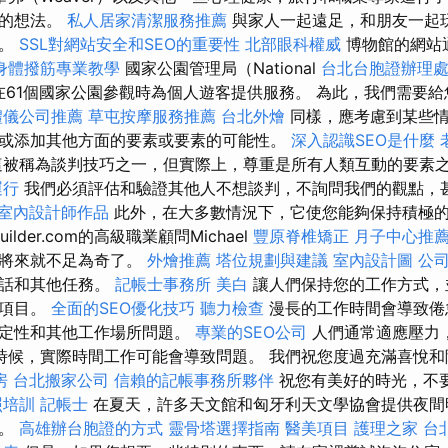
間的想法。
私人居家清潔服務推薦
與家人一起遠足，和朋友一起
情。
SSL對網站安全和SEO的重要性
北部眼科權威
博物館的網站
身體撥筋專業教學
國家公園管理局（National
台北台胞證辦理
可以在61個國家公園參觀時為個人遊客提供服務。 為此，我們需要
禮儀公司推薦
草屯按摩服務推薦
台北外燴
同樣，應考慮到某些情
或添加其他方面的要素或要素的可能性。
深入認識SEO是什麼
被稱為談判技巧之一，但實際上，尊重是所有人類互動的要素
運行
我們必須評估和驗證其他人不想談判，不詢問我們的觀點，
室內設計師作品
此外，在大多數情況下，它使您能夠保持積極
uilder.com的高級職業顧問Michael
豐原脊椎矯正
月子中心推
的將來就不足為奇了。
外燴推薦
塔位規劃與建議
室內設計圖
公
電話和其他任務。
記帳士事務所
美白
讓人們保持您的工作方式，
的項目。
全面的SEO優化技巧
聽力檢查
漫長的工作時間會導致倦
確定性和其他工作場所問題。
專業的SEO公司
人們通常適應壓力
時候，實際時間工作可能會導致問題。 我們祝您度過充滿喜悅
房
台北搬家公司
信賴的記帳事務所夥伴
祝您有美好的時光，不
照培訓
記帳士
在夏天，許多天文館和匈牙利天文學協會提供夜間
演。
高雄辦台胞證的方式
靈骨塔選擇指南
醫美項目
護理之家 台