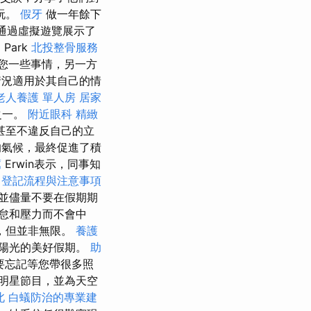
玩。
假牙
做一年餘下
通過虛擬遊覽展示了
處
Park
北投整骨服務
給您一些事情，另一方
況適用於其自己的情
老人養護 單人房
居家
之一。
附近眼科
精緻
甚至不違反自己的立
的氣候，最終促進了積
薦
Erwin表示，同事知
司登記流程與注意事項
並儘量不要在假期期
怠和壓力而不會中
，但並非無限。
養護
和陽光的美好假期。
助
要忘記等您帶很多照
明星節目，並為天空
北
白蟻防治的專業建