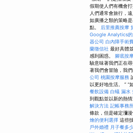
假期使人們有機會打
人們通常會旅行，遠
如廣播之類的策略是
點。
后里推薦按摩
Google Analytic
器公司
白內障手術
蘭徵信社
最好具體並
感到困惑。
腳底按
驗意味著我們正在尋
著我們會冒險，我們
公司
桃園按摩服務
以更好地生活。 ” 
餐飲設備
白蟻
漏水
到觀點並以新的熱
解決方法
記帳事務
條款，但是確定瀰漫
燴的便利選擇
這些
戶外婚禮
月子餐多