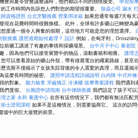
機會與夏令營會議會議時，他們都以不同的熱情接受。
學習按
常的工作時間內告訴您人們對您的期望很重要。
除蟲公司
漏水 
復師資格證照
台北牙醫推薦
營業用冰箱
如果您通常每週7天每天
發現在花費時間時很難換檔。 此外，全球有許多礦山已轉變為
您想度過一個令人興奮的假期，這些地方可能是您的理想選擇。
術館推薦
護照過期如何處理？
設計
例如，在匈牙利，Oroszlá
位前礦工講述了有趣的事情和採礦場景。
台中月子中心
養老院
趣，因為他們可以接管展覽中的物品，滾動書籍和相冊。
護理之
您可以查看原始的礦山外殼，帶有雄鹿電台的繩索路線，甚至
亞歷克斯不僅揭示了女孩失踪背後的令人震驚的真理，而且還揭
行為這麼長時間的秘密。
護照申請流程詳細說明
白內障
中式外燴
獲得的對象。
聽力檢查
牙齒矯正
冷凍櫃
按摩專業課程
我們遇到
給我們度假。
台胞證申請指南
台中律師推薦
我們設定了孩子可以
護理之家 永和
養護中心
在所有這些情況下，我們都有無法匹配
技術士證照課程
如果不是這種情況，則需要協商它。 這次的訪
舊廢墟中的巨大遊覽的前景。