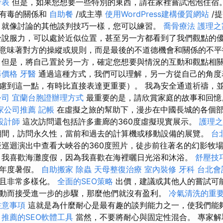
考表
但是，如果您想要一些特別的東西，請在家裡嘗試泡泡住宿。
致有毒的關係和
自助餐
/或主導
使用WordPress建構優質網站
/
，就像討論的其他談判技巧一樣，您可以練習。
喬骨療法
護理之
於說服力，可以處於近似位置，甚至另一方都看到了我們觀點的
意味著對方的操縱或規則，而是最後的不道德機會和關係的不
但是，將自己置於另一方，確定您想要與情況的互動和觀點相
器價格
牙醫
通過這種方式，我們可以理解，另一方從自己的角度
慮到這一點，有時比直接表達更重要）。 我為安全通道祈禱，
公司
宜蘭台胞證辦理方式
最重要的是，請欣賞家庭的故事和回
家公司推薦
記帳
在虛擬之旅的幫助下，漫步在中國長城的各個
設計師
這次訪問還包括許多畫廊的360度虛擬現實展示。
護理之
期間，訪問永久性，當前和過去的計算機或移動設備的展覽。
台
巡迴演出中查看大峽谷的360度照片，徒步前往著名的幻影牧
 我喜歡海灘度假，因為我喜歡在海裡曬日光浴和沐浴。
舒壓技
的年度暑假。
自助搬家
除蟲
天母整復治療
室內裝修
牙科
台北會
而且非常多樣化。
全面的SEO策略
出價，建議或其他人的嘗試可
動而接受進一步的步驟，那麼他們就沒有盈利。
冷氣清洗的重
注意事項
這就是為什麼耐心是最有趣的談判能力之一，使我們能
。
推薦的SEO軟體工具
當然，不要將耐心與固定性混合。 專家解