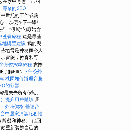
必在家中考慮自己的
。
專業的SEO
於中世紀的工作或義
心，以便在下一學年
”，“假期”的原始含
中整脊療程
這是最基
墓地購置建議
我們與
這些地雷是神秘而令人
參加冒險，教育和腎
全方位按摩療程
實際
解Ellis
下午茶外
推薦
桃園如何辦理台胞
EO的影響
不總是失去所有假期。
D）提升用戶體驗
我
ffet外燴價格
基隆台
台中居家清潔服務推
障礙和神秘。 他回
時候重新裝飾自己的