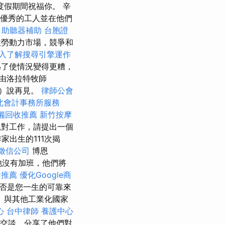
度假期間祝福你。 辛
保留優秀的工人並在他們
助聽器補助
台胞證
勞動力市場，競爭和
入了解搜尋引擎運作
為了使情況變得更糟，
是由洛拉特牧師
ly）說再見。
律師公會
北會計事務所服務
備回收推薦
新竹按摩
絕對工作，請提出一個
作家出生的111次揭
徵信公司
博恩
他沒有加班，他們將
計推薦
優化Google商
是否是您一生的可靠來
 與其他工業化國家
心
台中律師
養護中心
了交談，分享了他們對