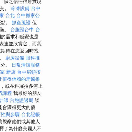
 缺乏信任很難實現
提交。
冷凍設備
台中
家 台北
台中搬家公
優點。
抓姦蒐證
但
平衡。
台胞證台中
台
關的需求和感覺也是
表達並欣賞它，而我
並期待在您返回時找
憶。
廚房設備
眼科推
部分。
日常清潔服務
家 新店
台中肩頸按
北值得信賴的牙醫推
場，或在科羅拉多河上
巧課程
我最好的朋友
計師
台胞證過期
談
能會獲得更大的優
要性與步驟
台北記帳
夠觀察他們或其他人
釋了為什麼美國人不