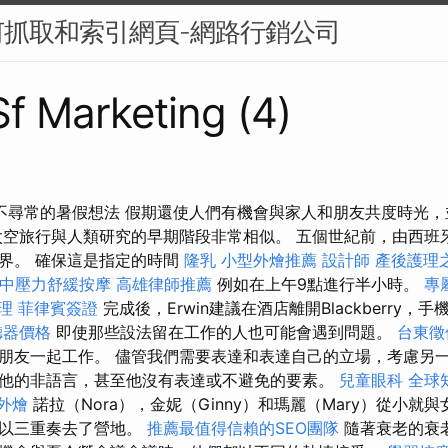
抓取和索引網頁-網路行銷公司
Sf Marketing (4)
不尋常的暑假想法 假期還使人們有機會與家人和朋友共度時光
太空旅行與人類研究的早期階段非常相似。 五個世紀前，由西班
界。 確保這是指定的時間
隆乳
小型外燴推薦
設計師
產後護理
中壓力舒緩按摩
高雄律師推薦
例如在上午9點進行半小時。
專
理
菲律賓簽證
完成後，Erwin建議在酒店離開Blackberry
聽器價格
即使那些設法留在工作的人也可能會遇到問題。
台東徵
朋友一起工作。 儘管我們需要表達和表達自己的立場，考慮另
他的非語言，甚至他沒有表達或不避免的要素。
兒童眼科
全球
外燴
諾拉（Nora），金妮（Ginny）和瑪麗（Mary）從小就
並以三重奏去了營地。
推薦最值得信賴的SEO團隊
隨著衰老的衰