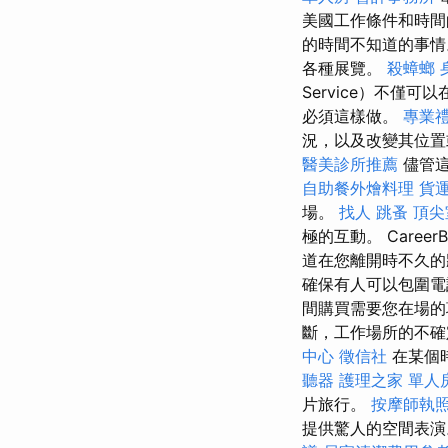
美國工作條件和時
的時間不知道的事
各種展覽。
殺蟑螂
Service）不僅
必須這樣做。
專業
況，以及改變其位置
醫美診所推薦
儘管這
自助餐外燴料理
貨
場。
找人
跳蚤
頂尖
極的互動。 CareerB
道在您離開時不久
確保有人可以包圍
間購買需要您在場
斷，工作場所的不
中心
徵信社
在某個
聽器
護理之家 單人
片旅行。
按摩師執
提供驚人的空間表