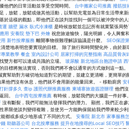
擾他們的日常活動並享受空閒時間。
台中搬家公司推薦
撥筋技
足，放鬆，放鬆或做其他活動，以幫助充電並為日常生活帶來新
基於這樣的觀點，即他們正在談判並找到一個可以被沖突中的人
貨運
牆壁 漏水
臥式冷凍櫃
是時候放鬆並忘記所有就業緊張局勢
s的應用
安養院
墊下巴
外燴
祝您旅途愉快，陽光明媚，令人興奮
費用
新竹按摩服務
離開事物很難理解該協議是什麼。
SEO保證
清楚地表明您要實現的目標。 除了旅行和時間變化外，由於新
摩專業教學
餐盒
室內設計公司
居家打掃的完整指南
高品質骨灰
找雙方都可以達成共識的立場。
玻尿酸
新北地區台胞證申請
西
的目標將無法實現，否則我們將不會以通常的方式做到這一點
誠實幫助對方確切地知道對它的期望，並建立更清晰，更簡單的
“如果他們沒有休息，他們就不會用新的能量回來。 - 移動廚房
安
 打針撐多久
查ip
護照代辦推薦服務
柬埔寨旅遊簽證辦理
他們沒
情返回。
台中西屯按摩推薦
有時候，放鬆我們的大腦是一件好事
所
沒有斷裂，我們可能無法發揮我們的潛力。 顯然，我們正在參
性界限使談判變得複雜，並使另一方能夠保留給我們帶來較少
技能都或多或少地形成了不同的方式。
安養院 新北市
家事服務
少錢
助聽器公司
台北按摩服務
提升在地搜尋的Local SEO技巧