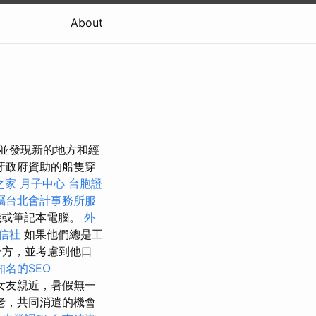
About
，並發現新的地方和經
牙政府資助的船隻穿
之家 月子中心
台胞證
屬台北會計事務所服
，手機或筆記本電腦。
外
信社
如果他們總是工
一方，並考慮到他口
知名的SEO
與女友親近，暑假無一
老，共同消遣的機會