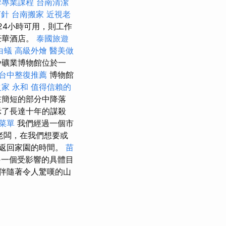
摩專業課程
台南清潔
打針
台南搬家
近視老
24小時可用，則工作
豪華酒店。
泰國旅遊
白蟻
高級外燴
醫美做
ny礦業博物館位於一
台中整復推薦
博物館
家 永和
值得信賴的
在簡短的部分中降落
示了長達十年的謀殺
菜單
我們經過一個市
老闆，在我們想要或
返回家園的時間。
苗
另一個受影響的具體目
問伴隨著令人驚嘆的山