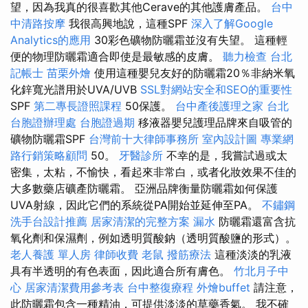
望，因為我真的很喜歡其他Cerave的其他護膚產品。
台中
中清路按摩
我很高興地說，這種SPF
深入了解Google
Analytics的應用
30彩色礦物防曬霜並沒有失望。 這種輕
便的物理防曬霜適合即使是最敏感的皮膚。
聽力檢查
台北
記帳士
苗栗外燴
使用這種嬰兒友好的防曬霜20％非納米氧
化鋅寬光譜用於UVA/UVB
SSL對網站安全和SEO的重要性
SPF
第二專長證照課程
50保護。
台中產後護理之家
台北
台胞證辦理處
台胞證過期
移液器嬰兒護理品牌來自吸管的
礦物防曬霜SPF
台灣前十大律師事務所
室內設計圖
專業網
路行銷策略顧問
50。
牙醫診所
不幸的是，我嘗試過或太
密集，太粘，不愉快，看起來非常白，或者化妝效果不佳的
大多數藥店礦產防曬霜。 亞洲品牌衡量防曬霜如何保護
UVA射線，因此它們的系統從PA開始並延伸至PA。
不鏽鋼
洗手台設計推薦
居家清潔的完整方案
漏水
防曬霜還富含抗
氧化劑和保濕劑，例如透明質酸鈉（透明質酸鹽的形式）。
老人養護 單人房
律師收費
老鼠
撥筋療法
這種淡淡的乳液
具有半透明的有色表面，因此適合所有膚色。
竹北月子中
心
居家清潔費用參考表
台中整復療程
外燴buffet
請注意，
此防曬霜包含一種精油，可提供淡淡的草藥香氣。 我不確