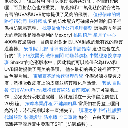
被吸收了，但是有時間可以很好地將其拆除，不僅對於防
曬，而且對顏色也很重要。 氧化鋅和二氧化鈦的混合物為
有害的UVA和UVB射線提供了足夠的保護。
值得信賴的網
路行銷公司
眼科權威
它的防水配方可確保在潮濕的日子裡
保持防曬霜完整。
找專業會計公司處理帳務
該品牌今年最
大的新穎性是獲得專利的Mexoryl
桃園植牙
坐月子中心
400輕質過濾器，目前是針對超長UVA射線的最有效的輕質
過濾器。
安養院 北部
菲律賓簽證申請指南
這也包含在流
行的“
眼下細紋醫美
法律顧問
助聽器價格
中醫經絡按摩專
班
Shaka”的色彩版本中，因此我們可以確保它為UVA和
UVB輻射提供了完美的保護。 他在最初的幾分鐘裡留下了
白色膠片層。
柬埔寨簽證快速辦理教學
化學過濾器穿透皮
膚，然後吸收皮膚上的皮膚並將其轉化為熱量。
老鼠
自助
餐
使用WordPress建構優質網站
台南搬家
為了可靠地工
作，必須充分吸收過濾器，因此建議在一天停留之前使用
20分鐘。
按摩專業課程
不鏽鋼廚具
當我們在骨盆上曬日
光浴時，時代長期以來一直消失了。
護理之家
旅行社護照
代辦服務
裝潢設計
防水膠
全口重建
如今，在白天面霜，
底漆甚至潤唇膏中發現了SPF（防曬係數）。