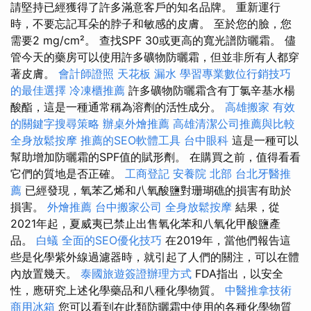
請堅持已經獲得了許多滿意客戶的知名品牌。 重新運行
時，不要忘記耳朵的脖子和敏感的皮膚。 至於您的臉，您
需要2 mg/cm²。 查找SPF 30或更高的寬光譜防曬霜。 儘
管今天的藥房可以使用許多礦物防曬霜，但並非所有人都穿
著皮膚。
會計師證照
天花板 漏水
學習專業數位行銷技巧
的最佳選擇
冷凍櫃推薦
許多礦物防曬霜含有丁氯辛基水楊
酸酯，這是一種通常稱為溶劑的活性成分。
高雄搬家
有效
的關鍵字搜尋策略
辦桌外燴推薦
高雄清潔公司推薦與比較
全身放鬆按摩
推薦的SEO軟體工具
台中眼科
這是一種可以
幫助增加防曬霜的SPF值的賦形劑。 在購買之前，值得看看
它們的質地是否正確。
工商登記
安養院 北部
台北牙醫推
薦
已經發現，氧苯乙烯和八氧酸鹽對珊瑚礁的損害有助於
損害。
外燴推薦
台中搬家公司
全身放鬆按摩
結果，從
2021年起，夏威夷已禁止出售氧化苯和八氧化甲酸鹽產
品。
白蟻
全面的SEO優化技巧
在2019年，當他們報告這
些是化學紫外線過濾器時，就引起了人們的關注，可以在體
內放置幾天。
泰國旅遊簽證辦理方式
FDA指出，以安全
性，應研究上述化學藥品和八種化學物質。
中醫推拿技術
商用冰箱
您可以看到在此類防曬霜中使用的各種化學物質