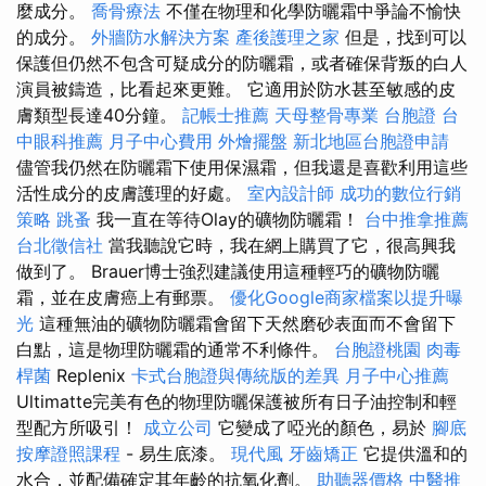
麼成分。
喬骨療法
不僅在物理和化學防曬霜中爭論不愉快
的成分。
外牆防水解決方案
產後護理之家
但是，找到可以
保護但仍然不包含可疑成分的防曬霜，或者確保背叛的白人
演員被鑄造，比看起來更難。 它適用於防水甚至敏感的皮
膚類型長達40分鐘。
記帳士推薦
天母整骨專業
台胞證
台
中眼科推薦
月子中心費用
外燴擺盤
新北地區台胞證申請
儘管我仍然在防曬霜下使用保濕霜，但我還是喜歡利用這些
活性成分的皮膚護理的好處。
室內設計師
成功的數位行銷
策略
跳蚤
我一直在等待Olay的礦物防曬霜！
台中推拿推薦
台北徵信社
當我聽說它時，我在網上購買了它，很高興我
做到了。 Brauer博士強烈建議使用這種輕巧的礦物防曬
霜，並在皮膚癌上有郵票。
優化Google商家檔案以提升曝
光
這種無油的礦物防曬霜會留下天然磨砂表面而不會留下
白點，這是物理防曬霜的通常不利條件。
台胞證桃園
肉毒
桿菌
Replenix
卡式台胞證與傳統版的差異
月子中心推薦
Ultimatte完美有色的物理防曬保護被所有日子油控制和輕
型配方所吸引！
成立公司
它變成了啞光的顏色，易於
腳底
按摩證照課程
- 易生底漆。
現代風
牙齒矯正
它提供溫和的
水合，並配備確定其年齡的抗氧化劑。
助聽器價格
中醫推