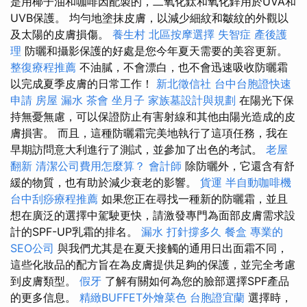
是用椰子油和咖啡因配製的，二氧化鈦和氧化鋅用於UVA和
UVB保護。 均勻地塗抹皮膚，以減少細紋和皺紋的外觀以
及太陽的皮膚損傷。
養生村
北區按摩選擇
失智症
產後護
理
防曬和攝影保護的好處是您今年夏天需要的美容更新。
整復療程推薦
不油膩，不會漂白，也不會迅速吸收防曬霜
以完成夏季皮膚的日常工作！
新北徵信社
台中台胞證快速
申請
房屋 漏水
茶會
坐月子
家族墓設計與規劃
在陽光下保
持無憂無慮，可以保證防止有害射線和其他由陽光造成的皮
膚損害。 而且，這種防曬霜完美地執行了這項任務，我在
早期訪問意大利進行了測試，並參加了出色的考試。
老屋
翻新
清潔公司費用怎麼算？
會計師
除防曬外，它還含有舒
緩的物質，也有助於減少衰老的影響。
貨運
半自動咖啡機
台中刮痧療程推薦
如果您正在尋找一種新的防曬霜，並且
想在廣泛的選擇中駕駛更快，請激發專門為面部皮膚需求設
計的SPF-UP乳霜的排名。
漏水 打針撐多久
餐盒
專業的
SEO公司
與我們尤其是在夏天接觸的通用日出面霜不同，
這些化妝品的配方旨在為皮膚提供足夠的保護，並完全考慮
到皮膚類型。
假牙
了解有關如何為您的臉部選擇SPF產品
的更多信息。
精緻BUFFET外燴菜色
台胞證宜蘭
選擇時，