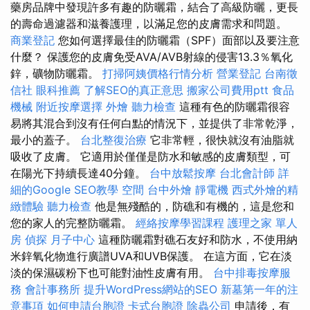
藥房品牌中發現許多有趣的防曬霜，結合了高級防曬，更長
的壽命過濾器和滋養護理，以滿足您的皮膚需求和問題。
商業登記
您如何選擇最佳的防曬霜（SPF）面部以及要注意
什麼？ 保護您的皮膚免受AVA/AVB射線的侵害13.3％氧化
鋅，礦物防曬霜。
打掃阿姨價格行情分析
營業登記
台南徵
信社
眼科推薦
了解SEO的真正意思
搬家公司費用ptt
食品
機械
附近按摩選擇
外燴
聽力檢查
這種有色的防曬霜很容
易將其混合到沒有任何白點的情況下，並提供了非常乾淨，
最小的蓋子。
台北整復治療
它非常輕，很快就沒有油脂就
吸收了皮膚。 它適用於僅僅是防水和敏感的皮膚類型，可
在陽光下持續長達40分鐘。
台中放鬆按摩
台北會計師
詳
細的Google SEO教學
空間
台中外燴
靜電機
西式外燴的精
緻體驗
聽力檢查
他是無殘酷的，防礁和有機的，這是您和
您的家人的完整防曬霜。
經絡按摩學習課程
護理之家 單人
房
偵探
月子中心
這種防曬霜對礁石友好和防水，不使用納
米鋅氧化物進行廣譜UVA和UVB保護。 在這方面，它在淡
淡的保濕碳粉下也可能對油性皮膚有用。
台中排毒按摩服
務
會計事務所
提升WordPress網站的SEO
新墓第一年的注
意事項
如何申請台胞證
卡式台胞證
除蟲公司
申請後，有