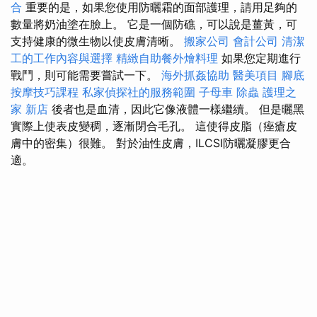
合
重要的是，如果您使用防曬霜的面部護理，請用足夠的
數量將奶油塗在臉上。 它是一個防礁，可以說是薑黃，可
支持健康的微生物以使皮膚清晰。
搬家公司
會計公司
清潔
工的工作內容與選擇
精緻自助餐外燴料理
如果您定期進行
戰鬥，則可能需要嘗試一下。
海外抓姦協助
醫美項目
腳底
按摩技巧課程
私家偵探社的服務範圍
子母車
除蟲
護理之
家 新店
後者也是血清，因此它像液體一樣繼續。 但是曬黑
實際上使表皮變稠，逐漸閉合毛孔。 這使得皮脂（痤瘡皮
膚中的密集）很難。 對於油性皮膚，ILCSI防曬凝膠更合
適。