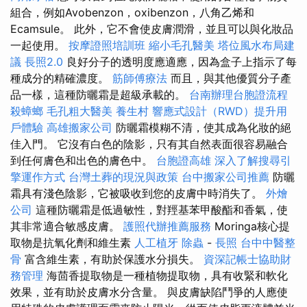
組合，例如Avobenzon，oxibenzon，八角乙烯和
Ecamsule。 此外，它不會使皮膚潤滑，並且可以與化妝品
一起使用。
按摩證照培訓班
縮小毛孔醫美
塔位風水布局建
議
長照2.0
良好分子的透明度應適應，因為盒子上指示了每
種成分的精確濃度。
筋師傅療法
而且，與其他優質分子產
品一樣，這種防曬霜是超級承載的。
台南辦理台胞證流程
殺蟑螂
毛孔粗大醫美
養生村
響應式設計（RWD）提升用
戶體驗
高雄搬家公司
防曬霜模糊不清，使其成為化妝的絕
佳入門。 它沒有白色的陰影，只有其自然表面很容易融合
到任何膚色和出色的膚色中。
台胞證高雄
深入了解搜尋引
擎運作方式
台灣土葬的現況與政策
台中搬家公司推薦
防曬
霜具有淺色陰影，它被吸收到您的皮膚中時消失了。
外燴
公司
這種防曬霜是低過敏性，對羥基苯甲酸酯和香氣，使
其非常適合敏感皮膚。
護照代辦推薦服務
Moringa核心提
取物是抗氧化劑和維生素
人工植牙
除蟲
-
長照
台中中醫整
骨
富含維生素，有助於保護水分損失。
資深記帳士協助財
務管理
海茴香提取物是一種植物提取物，具有收緊和軟化
效果，並有助於皮膚水分含量。 與皮膚缺陷鬥爭的人應使