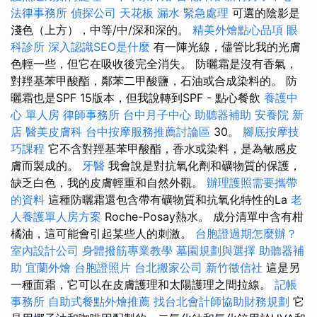
法律事務所
偵探公司
天花板 漏水 緊急處理
可選的陰影是
淺色（上方），中等/中/深和深的。
精美外燴點心品項
眼
科診所
深入認識SEO是什麼
有一陣光線，儘管比我的光膚
色輕一些，但它在吸收後完全消失。 防曬霜是沒有香氣，
對羥基苯甲酸酯，鄰苯二甲酸鹽，石油或合成染料的。 防
曬霜也是SPF 15版本，但我說轉到SPF - 點心餐飲
養護中
心 單人房
律師事務所
台中月子中心
助聽器補助
安養院 新
店
醫美皮膚科
台中按摩服務推薦討論區
30。
腳底按摩技
巧課程
它不含對羥基苯甲酸酯，香水或染料，是為敏感皮
膚而製成的。
牙醫
我會說是對抗氧化劑和礦物質的保護，
缺乏白色，我的皮膚輕重和自然外觀。
辦理護照需要攜帶
的資料
這種防曬霜還包含帶有礦物質和抗氧化特性的La
老
人養護單人房方案
Roche-Posay熱水。 成分清單中含有柑
橘油，這可能會引起某些人的刺激。
台胞證過期怎麼辦？
室內設計公司
身體撥筋專業教學
墓園規劃與選擇
助聽器補
助
宜蘭外燴
台胞證照片
台北搬家公司
新竹徵信社
這是另
一種面霜，它可以在皮膚護理和太陽護理之間拉線。
記帳
事務所
自助式餐點外燴推薦
找台北會計師協助財務規劃
它