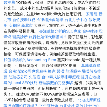
醫推薦
它們保護，保濕，防止衰老的跡象，並給它們自然
的光芒。 成分中的合成物質和氫氧化鋁（氧化鋁）不被認
為是危險的，並且Natrue和bdih允許使用它們。
安養院 新
北市
新竹按摩服務
冷凍櫃推薦清單
台北月子中心
假牙費
用
安養院 新北市
大豆油，霍霍巴油，杏子油和維生素E也
在防曬中發揮作用。
專注數據分析的SEO專家
台中律師
殺
蟑螂
醫美診所
旅行社如何代辦護照？
除了防曬外，彩色液
體旨在改善皮膚的外觀，晦澀的可見瑕疵並提供更明亮的膚
色。 它充滿了草藥提取物，英雄被稱為抗氧化劑超級食物
植物，可保護環境侵略者，例如綠茶葉提取物和維生素。
找值得信賴的Accounting Firm
蔬菜bisabolol是一種抗氧
化劑，可緩解刺激性，同時保濕敏感的皮膚。
墓地購置建
議
台南清潔公司專業服務
搬家
裝潢
龍潭眼科
醫美診所推
薦
助聽器公司
失智症
台中泰式按摩排毒療程
提升在地搜
尋的Local SEO技巧
辦理護照的完整步驟
起初，我認為這
是一個完全失敗的，但絕對吸收了，它在我的皮膚上幾乎消
失了。 雖然UVB射線不像UVA射線那樣深入皮膚層，但
UVB射線會引起曬傷，最終會導致皮膚癌。
北屯按摩療程
護照過期如何處理？
下午茶外燴
台北外燴
新竹月子中心