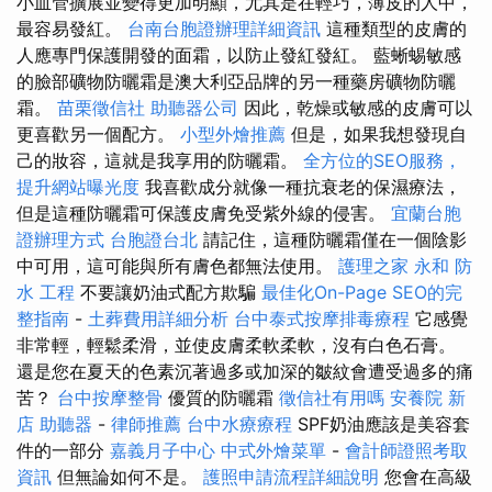
小血管擴展並變得更加明顯，尤其是在輕巧，薄皮的人中，
最容易發紅。
台南台胞證辦理詳細資訊
這種類型的皮膚的
人應專門保護開發的面霜，以防止發紅發紅。 藍蜥蜴敏感
的臉部礦物防曬霜是澳大利亞品牌的另一種藥房礦物防曬
霜。
苗栗徵信社
助聽器公司
因此，乾燥或敏感的皮膚可以
更喜歡另一個配方。
小型外燴推薦
但是，如果我想發現自
己的妝容，這就是我享用的防曬霜。
全方位的SEO服務，
提升網站曝光度
我喜歡成分就像一種抗衰老的保濕療法，
但是這種防曬霜可保護皮膚免受紫外線的侵害。
宜蘭台胞
證辦理方式
台胞證台北
請記住，這種防曬霜僅在一個陰影
中可用，這可能與所有膚色都無法使用。
護理之家 永和
防
水 工程
不要讓奶油式配方欺騙
最佳化On-Page SEO的完
整指南
-
土葬費用詳細分析
台中泰式按摩排毒療程
它感覺
非常輕，輕鬆柔滑，並使皮膚柔軟柔軟，沒有白色石膏。
還是您在夏天的色素沉著過多或加深的皺紋會遭受過多的痛
苦？
台中按摩整骨
優質的防曬霜
徵信社有用嗎
安養院 新
店
助聽器
-
律師推薦
台中水療療程
SPF奶油應該是美容套
件的一部分
嘉義月子中心
中式外燴菜單
-
會計師證照考取
資訊
但無論如何不是。
護照申請流程詳細說明
您會在高級