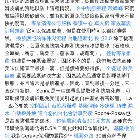
用特殊的皮膚護理面霜來防止陽光，從而使皮脂更液體並光
滑皮膚的質地以防止這種情況。
台中刮痧療程
殺蟑螂
它們
被編譯以磨砂膚色，並有助於避免您從度假回家時帶來不愉
快的驚喜。
專業清潔公司服務
養護中心 單人房
家族墓設
計與規劃
它可以保護皮膚，但是在使用時可以很好地曬
黑。
換發護照的條件與流程
台胞證新北
長照2.0
除了物理
防曬霜外，它還包含抗氧化劑和抗炎植物提取物（石玫瑰，
金屬絲，番茄，馬栗子，薰衣草，胡蘿蔔）。
整骨專業推
薦
包裝是一種泵金屬管，因此不幸的是，我們無法將這種
美味佳餚直至最後一滴，但是價格要好得多。
全瓷冠
醫美
做臉
還需要該泵解決方案，因為該產品通常是對羥基苯甲
酸酯，並且通常是品牌產品，因此，直到最後一分鐘，它一
直保持新鮮。 Senna是一種熱帶葉提取物和抗氧化劑，可
幫助保護皮膚細胞免受陽光引起的自由基的有害影響。 La
- 點心餐飲
空間設計
台胞證辦理
基隆律師
冷凍櫃
頂樓 漏
水
自助餐外燴
適合您的台北會計事務所
Roche-Posay也
是富含防曬霜的熱水。
超值居家清潔300元方案
這種寬光
譜礦物防曬霜含有5.5％二氧化鈦和10％氧化鋅。
基隆徵信
社
我對Cerave保濕防曬霜SPF
桃園外燴
30膚色寄予厚