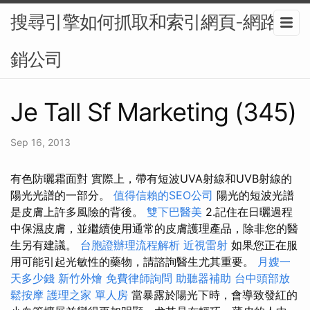
搜尋引擎如何抓取和索引網頁-網路行
銷公司
Je Tall Sf Marketing (345)
Sep 16, 2013
有色防曬霜面對 實際上，帶有短波UVA射線和UVB射線的
陽光光譜的一部分。
值得信賴的SEO公司
陽光的短波光譜
是皮膚上許多風險的背後。
雙下巴醫美
2.記住在日曬過程
中保濕皮膚，並繼續使用通常的皮膚護理產品，除非您的醫
生另有建議。
台胞證辦理流程解析
近視雷射
如果您正在服
用可能引起光敏性的藥物，請諮詢醫生尤其重要。
月嫂一
天多少錢
新竹外燴
免費律師詢問
助聽器補助
台中頭部放
鬆按摩
護理之家 單人房
當暴露於陽光下時，會導致發紅的