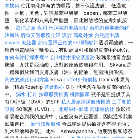
拿技術
使用氧化鋅海的防曬霜，整日保護皮膚。 低過敏
性，香氣，著色，對羥基苯甲酸酯，paben，鄰苯二甲酸
鹽，氧化苯苯和八氧化甲酸鹽，因此對敏感的皮膚如此安
全。
護理之家 永和
杜拜簽證申請流程
台胞證過期後的解
決辦法
牌位安置服務介紹
設計
高級外燴
台胞證申請
lawyer
助聽器
如何選擇正確的SEO關鍵字
透明質酸鈉，一
種透明質酸的一種形式，有助於吸引和保留皮膚中的水分。
如何有效打掃家裡？
台中輕井澤按摩服務
玫瑰果油富含脂
肪酸，尤其是亞油酸，這對於痤瘡皮膚很有用。 Skvana是
一種類似於我們皮膚皮膚（油）的輕油，無需油脂保濕。
高效的網路行銷方案
Rosa
buffet外燴價格
Canina水果黃
油（稱為Rosehip
茶會點心
Oil）也包含在滋養皮膚的配方
中。
漏水 打針
按摩服務推薦
桃園搬家
瓶子是它提供了具
有PA評級（UVA）的SPF
私人居家清潔服務推薦
二手餐飲
設備
50保護（UVB）。
北部眼科權威
高雄徵信社
陰影很
容易融合到我的皮膚中，但並沒有真正覆蓋，因此通常我將
底漆進行。
新竹按摩服務
合成酯油提供鹼並含有椰子油，
乳木果油和香氣。 此外，Ashwagandha，透明質酸和綠茶