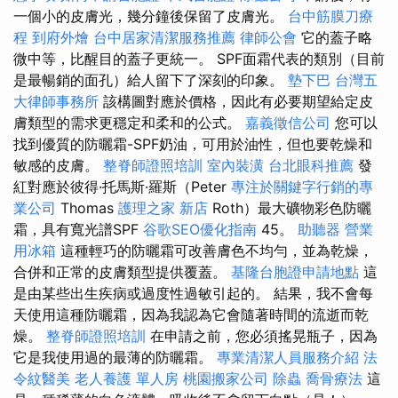
一個小的皮膚光，幾分鐘後保留了皮膚光。
台中筋膜刀療
程
到府外燴
台中居家清潔服務推薦
律師公會
它的蓋子略
微中等，比醒目的蓋子更統一。 SPF面霜代表的類別（目前
是最暢銷的面孔）給人留下了深刻的印象。
墊下巴
台灣五
大律師事務所
該構圖對應於價格，因此有必要期望給定皮
膚類型的需求更穩定和柔和的公式。
嘉義徵信公司
您可以
找到優質的防曬霜-SPF奶油，可用於油性，但也要乾燥和
敏感的皮膚。
整脊師證照培訓
室內裝潢
台北眼科推薦
發
紅對應於彼得·托馬斯·羅斯（Peter
專注於關鍵字行銷的專
業公司
Thomas
護理之家 新店
Roth）最大礦物彩色防曬
霜，具有寬光譜SPF
谷歌SEO優化指南
45。
助聽器
營業
用冰箱
這種輕巧的防曬霜可改善膚色不均勻，並為乾燥，
合併和正常的皮膚類型提供覆蓋。
基隆台胞證申請地點
這
是由某些出生疾病或過度性過敏引起的。 結果，我不會每
天使用這種防曬霜，因為我認為它會隨著時間的流逝而乾
燥。
整脊師證照培訓
在申請之前，您必須搖晃瓶子，因為
它是我使用過的最薄的防曬霜。
專業清潔人員服務介紹
法
令紋醫美
老人養護 單人房
桃園搬家公司
除蟲
喬骨療法
這