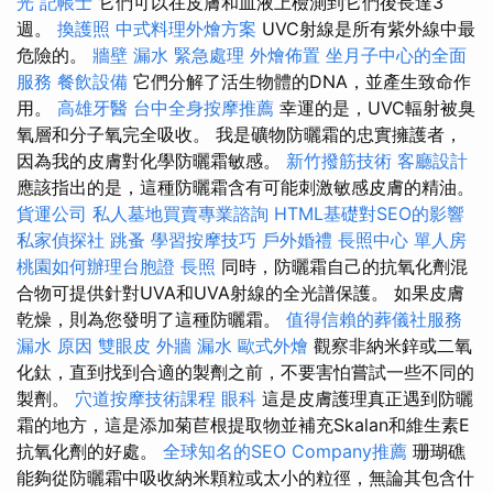
光
記帳士
它們可以在皮膚和血液上檢測到它們後長達3
週。
換護照
中式料理外燴方案
UVC射線是所有紫外線中最
危險的。
牆壁 漏水 緊急處理
外燴佈置
坐月子中心的全面
服務
餐飲設備
它們分解了活生物體的DNA，並產生致命作
用。
高雄牙醫
台中全身按摩推薦
幸運的是，UVC輻射被臭
氧層和分子氧完全吸收。 我是礦物防曬霜的忠實擁護者，
因為我的皮膚對化學防曬霜敏感。
新竹撥筋技術
客廳設計
應該指出的是，這種防曬霜含有可能刺激敏感皮膚的精油。
貨運公司
私人墓地買賣專業諮詢
HTML基礎對SEO的影響
私家偵探社
跳蚤
學習按摩技巧
戶外婚禮
長照中心 單人房
桃園如何辦理台胞證
長照
同時，防曬霜自己的抗氧化劑混
合物可提供針對UVA和UVA射線的全光譜保護。 如果皮膚
乾燥，則為您發明了這種防曬霜。
值得信賴的葬儀社服務
漏水 原因
雙眼皮
外牆 漏水
歐式外燴
觀察非納米鋅或二氧
化鈦，直到找到合適的製劑之前，不要害怕嘗試一些不同的
製劑。
穴道按摩技術課程
眼科
這是皮膚護理真正遇到防曬
霜的地方，這是添加菊苣根提取物並補充Skalan和維生素E
抗氧化劑的好處。
全球知名的SEO Company推薦
珊瑚礁
能夠從防曬霜中吸收納米顆粒或太小的粒徑，無論其包含什