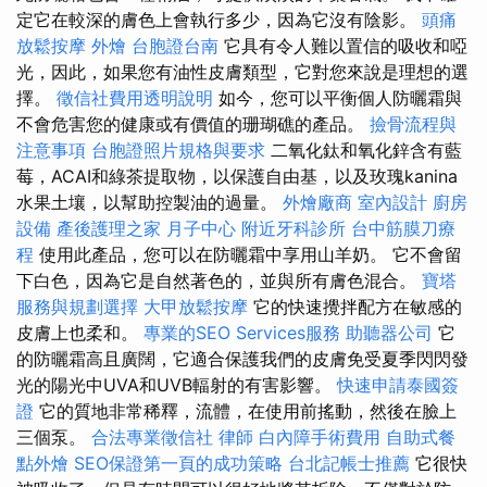
定它在較深的膚色上會執行多少，因為它沒有陰影。
頭痛
放鬆按摩
外燴
台胞證台南
它具有令人難以置信的吸收和啞
光，因此，如果您有油性皮膚類型，它對您來說是理想的選
擇。
徵信社費用透明說明
如今，您可以平衡個人防曬霜與
不會危害您的健康或有價值的珊瑚礁的產品。
撿骨流程與
注意事項
台胞證照片規格與要求
二氧化鈦和氧化鋅含有藍
莓，ACAI和綠茶提取物，以保護自由基，以及玫瑰kanina
水果土壤，以幫助控製油的過量。
外燴廠商
室內設計
廚房
設備
產後護理之家 月子中心
附近牙科診所
台中筋膜刀療
程
使用此產品，您可以在防曬霜中享用山羊奶。 它不會留
下白色，因為它是自然著色的，並與所有膚色混合。
寶塔
服務與規劃選擇
大甲放鬆按摩
它的快速攪拌配方在敏感的
皮膚上也柔和。
專業的SEO Services服務
助聽器公司
它
的防曬霜高且廣闊，它適合保護我們的皮膚免受夏季閃閃發
光的陽光中UVA和UVB輻射的有害影響。
快速申請泰國簽
證
它的質地非常稀釋，流體，在使用前搖動，然後在臉上
三個泵。
合法專業徵信社
律師
白內障手術費用
自助式餐
點外燴
SEO保證第一頁的成功策略
台北記帳士推薦
它很快