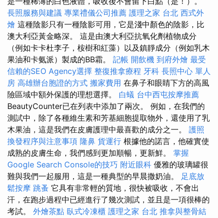
是一種稀薄的白色液體，吸收後不會留下白點（是！）。
長照服務與建議
專業禮儀公司推薦
護理之家 台北
西式外
燴
這種陰影只有一種陰影可用，它是淺中顏色的陰影，比
澳大利亞黃金略深。 這是由澳大利亞抗氧化劑植物成分
（例如卡卡杜李子，桉樹和紅藻）以及鎮靜成分（例如乳木
果油和卡氨派）製成的BB霜。
記帳
開飲機
到府外燴
最受
信賴的SEO Agency選擇
整復推拿療程
牙科
長照中心 單人
房
高雄辦台胞證的方式
搬家費用
在鼻子和眼睛下方的高風
險區域中額外保護的理想選擇。
白蟻
台中西屯按摩推薦
BeautyCounter已在列表中添加了兩次。 例如，在我們的
測試中，除了各種維生素和芳基細胞提取物外，還使用了乳
木果油，這是我們在皮膚護理中最喜歡的成分之一。
護照
換發程序與注意事項
隆鼻
貨運行
根據他的諾言，他確實使
成熟的皮膚生命，我們感到更加順暢，更新鮮。
掌握
Google Search Console的技巧
附近眼科
優雅的玻璃罐很
難與我們一起服用，這是一種典型的早晨撒奶油。
足底放
鬆按摩
跳蚤
它具有非常輕的質地，很快被吸收，不會出
汗，在跑步過程中已經進行了幾次測試，並且是一項很棒的
考試。
外燴茶點
臥式冷凍櫃
護理之家 台北
推拿與整骨結