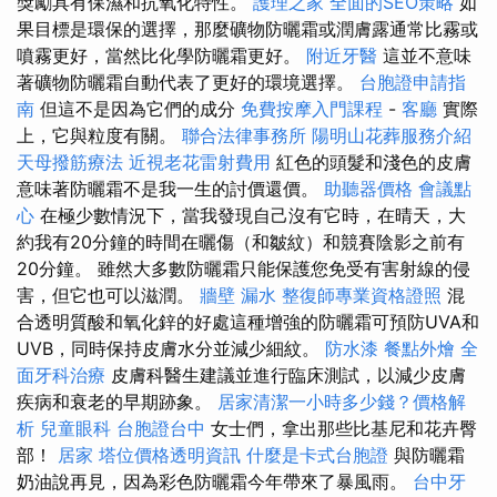
獎勵具有保濕和抗氧化特性。
護理之家
全面的SEO策略
如
果目標是環保的選擇，那麼礦物防曬霜或潤膚露通常比霧或
噴霧更好，當然比化學防曬霜更好。
附近牙醫
這並不意味
著礦物防曬霜自動代表了更好的環境選擇。
台胞證申請指
南
但這不是因為它們的成分
免費按摩入門課程
-
客廳
實際
上，它與粒度有關。
聯合法律事務所
陽明山花葬服務介紹
天母撥筋療法
近視老花雷射費用
紅色的頭髮和淺色的皮膚
意味著防曬霜不是我一生的討價還價。
助聽器價格
會議點
心
在極少數情況下，當我發現自己沒有它時，在晴天，大
約我有20分鐘的時間在曬傷（和皺紋）和競賽陰影之前有
20分鐘。 雖然大多數防曬霜只能保護您免受有害射線的侵
害，但它也可以滋潤。
牆壁 漏水
整復師專業資格證照
混
合透明質酸和氧化鋅的好處這種增強的防曬霜可預防UVA和
UVB，同時保持皮膚水分並減少細紋。
防水漆
餐點外燴
全
面牙科治療
皮膚科醫生建議並進行臨床測試，以減少皮膚
疾病和衰老的早期跡象。
居家清潔一小時多少錢？價格解
析
兒童眼科
台胞證台中
女士們，拿出那些比基尼和花卉臀
部！
居家
塔位價格透明資訊
什麼是卡式台胞證
與防曬霜
奶油說再見，因為彩色防曬霜今年帶來了暴風雨。
台中牙