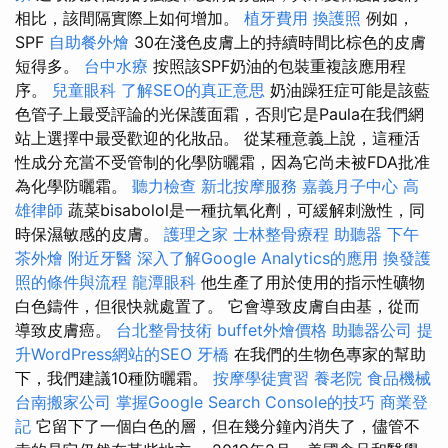
相比，該間隔實際上如何增加。
植牙費用
換護照
例如，
SPF
自助餐外燴
30在淺色皮膚上的持續時間比棕色的皮膚
短得多。
台中水療
按照該SPF奶油的包裝重複該應用程
序。
兒童眼科
了解SEO的真正意思
奶油躁狂症可能是該藍
色管子上最受評論的光保護面霜，否則它是Paula在我們網
站上選擇中最受歡迎的化妝品。 從某種意義上說，這種活
性成分充當不受管制的化學防曬霜，因為它尚未被FDA批准
為化學防曬霜。
聽力檢查
新北按摩服務
嘉義月子中心
高
雄律師
蔬菜bisabolol是一種抗氧化劑，可緩解刺激性，同
時保濕敏感的皮膚。
護理之家
士林整骨療程
助聽器
下午
茶外燴
附近牙醫
深入了解Google Analytics的應用
換發護
照的條件與流程
龍潭眼科
他生產了用於使用的指示性礦物
白色鑄件，但很快就處置了。 它會導致皮膚自由基，從而
導致皮膚癌。
台北整骨技術
buffet外燴價格
助聽器公司
提
升WordPress網站的SEO
牙橋
在我們的生物色專家的幫助
下，我們建議10種防曬霜。
按摩學徒實習
養老院
食品機械
台南搬家公司
掌握Google Search Console的技巧
商業登
記
它留下了一個白色的層，但在幾分鐘內消失了，儘管不