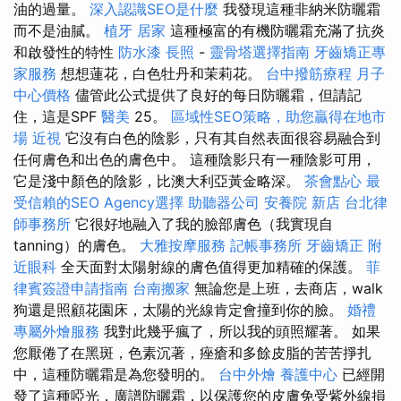
油的過量。
深入認識SEO是什麼
我發現這種非納米防曬霜
而不是油膩。
植牙
居家
這種極富的有機防曬霜充滿了抗炎
和啟發性的特性
防水漆
長照
-
靈骨塔選擇指南
牙齒矯正專
家服務
想想蓮花，白色牡丹和茉莉花。
台中撥筋療程
月子
中心價格
儘管此公式提供了良好的每日防曬霜，但請記
住，這是SPF
醫美
25。
區域性SEO策略，助您贏得在地市
場
近視
它沒有白色的陰影，只有其自然表面很容易融合到
任何膚色和出色的膚色中。 這種陰影只有一種陰影可用，
它是淺中顏色的陰影，比澳大利亞黃金略深。
茶會點心
最
受信賴的SEO Agency選擇
助聽器公司
安養院 新店
台北律
師事務所
它很好地融入了我的臉部膚色（我實現自
tanning）的膚色。
大雅按摩服務
記帳事務所
牙齒矯正
附
近眼科
全天面對太陽射線的膚色值得更加精確的保護。
菲
律賓簽證申請指南
台南搬家
無論您是上班，去商店，walk
狗還是照顧花園床，太陽的光線肯定會撞到你的臉。
婚禮
專屬外燴服務
我對此幾乎瘋了，所以我的頭照耀著。 如果
您厭倦了在黑斑，色素沉著，痤瘡和多餘皮脂的苦苦掙扎
中，這種防曬霜是為您發明的。
台中外燴
養護中心
已經開
發了這種啞光，廣譜防曬霜，以保護您的皮膚免受紫外線損