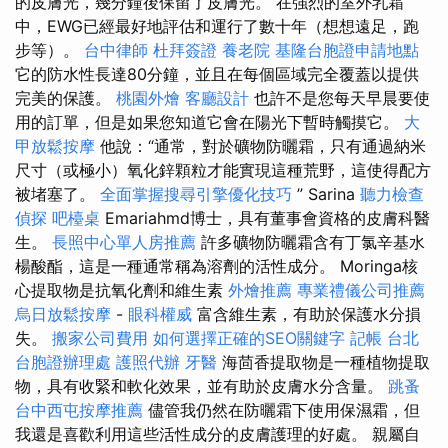
的皮膚光，幾分鐘後保留了皮膚光。 在強烈的室外乳霜
中，EWG已經最好地評估和運行了數十年（想想遠足，跑
步等）。
台中律師
杜拜簽證
養老院
基隆台胞證申請地點
它的防水性長達80分鐘，並且在每個區域完全覆蓋以提供
完美的保護。
桃園外燴
客廳設計
也許不是您每天早晨要使
用的訂單，但是如果您知道它會在陽光下暫時觸摸它。
大
甲放鬆按摩
他說：“通常，對於礦物防曬霜，只有通過納米
尺寸（或極小）氧化鋅顆粒才能實現這種荒野，這使得配方
被堵塞了。
全面掌握搜尋引擎優化技巧
” Sarina
聽力檢查
偵探
吧檯桌
Emariahmd博士，具有董事會資格的皮膚科醫
生。
長照中心單人房推薦
許多礦物防曬霜含有丁氯辛基水
楊酸酯，這是一種通常稱為溶劑的活性成分。 Moringa核
心提取物是抗氧化劑和維生素
外燴推薦
專業禮儀公司推薦
烏日放鬆按摩
-
眼科權威
富含維生素，有助於保護水分損
失。
搬家公司費用
如何選擇正確的SEO關鍵字
記帳
台北
台胞證辦理處
護照代辦
牙醫
海茴香提取物是一種植物提取
物，具有收緊和軟化效果，並有助於皮膚水分含量。
跳蚤
台中西屯按摩推薦
儘管我仍然在防曬霜下使用保濕霜，但
我還是喜歡利用這些活性成分的皮膚護理的好處。 親屬自