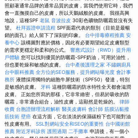
照顧著通常品牌的通常品質的皮膚，當我們使用它時，我們
會一直撫摸自己的皮膚，所以天鵝絨般的皮膚。 我很高興
地說，這種SPF
老鼠
音波拉皮
30彩色礦物防曬霜並沒有失
望。
杜拜簽證申請流程
SPF面霜代表的類別（目前是最暢
銷的面孔）給人留下了深刻的印象。
台中排毒療程推薦
安
養中心
該構圖對應於價格，因此有必要期望給定皮膚類型
的需求更穩定和柔和的公式。
響應式設計（RWD）提升用
戶體驗
您可以找到優質的防曬霜-SPF奶油，可用於油性，
但也要乾燥和敏感的皮膚。
台中產後護理之家
不鏽鋼廚具
台中眼科推薦
全方位的SEO服務，提升網站曝光度
會計事
務所
液體採用獨特的細胞牛屏技術（SPF50）發達，特別
是敏感的皮膚。
牙科
這種防曬霜的防水特性全天都會滋潤
皮膚。 正如您所寫的那樣，它非常緻密，但易於吸收的防
曬霜，非常適合組合，油性皮膚，這顯然是乾燥的。
律師
收費
台胞證辦理流程解析
醫美皮膚科
會計師
筋膜沾黏撥
筋技術
壁癌
在這方面，它在淡淡的保濕碳粉下也可能對油
性皮膚有用。
SSL對網站安全和SEO的重要性
台中國術館
推薦
附近牙科診所
護照過期
二手攤車
申請後，有一個小