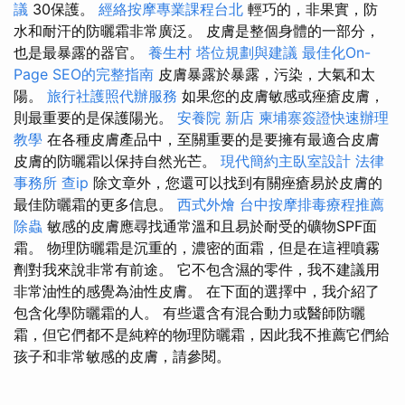
議
30保護。
經絡按摩專業課程台北
輕巧的，非果實，防
水和耐汗的防曬霜非常廣泛。 皮膚是整個身體的一部分，
也是最暴露的器官。
養生村
塔位規劃與建議
最佳化On-
Page SEO的完整指南
皮膚暴露於暴露，污染，大氣和太
陽。
旅行社護照代辦服務
如果您的皮膚敏感或痤瘡皮膚，
則最重要的是保護陽光。
安養院 新店
柬埔寨簽證快速辦理
教學
在各種皮膚產品中，至關重要的是要擁有最適合皮膚
皮膚的防曬霜以保持自然光芒。
現代簡約主臥室設計
法律
事務所
查ip
除文章外，您還可以找到有關痤瘡易於皮膚的
最佳防曬霜的更多信息。
西式外燴
台中按摩排毒療程推薦
除蟲
敏感的皮膚應尋找通常溫和且易於耐受的礦物SPF面
霜。 物理防曬霜是沉重的，濃密的面霜，但是在這裡噴霧
劑對我來說非常有前途。 它不包含濕的零件，我不建議用
非常油性的感覺為油性皮膚。 在下面的選擇中，我介紹了
包含化學防曬霜的人。 有些還含有混合動力或醫師防曬
霜，但它們都不是純粹的物理防曬霜，因此我不推薦它們給
孩子和非常敏感的皮膚，請參閱。