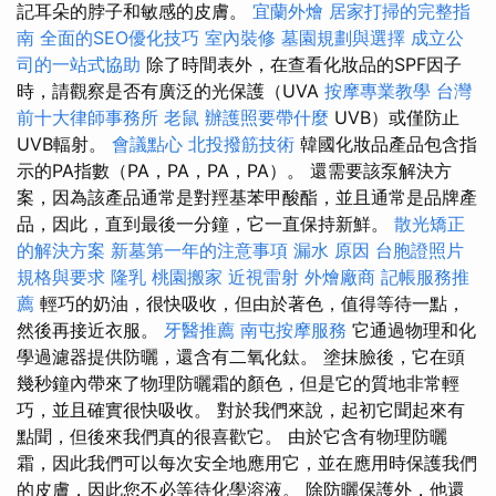
記耳朵的脖子和敏感的皮膚。
宜蘭外燴
居家打掃的完整指
南
全面的SEO優化技巧
室內裝修
墓園規劃與選擇
成立公
司的一站式協助
除了時間表外，在查看化妝品的SPF因子
時，請觀察是否有廣泛的光保護（UVA
按摩專業教學
台灣
前十大律師事務所
老鼠
辦護照要帶什麼
UVB）或僅防止
UVB輻射。
會議點心
北投撥筋技術
韓國化妝品產品包含指
示的PA指數（PA，PA，PA，PA）。 還需要該泵解決方
案，因為該產品通常是對羥基苯甲酸酯，並且通常是品牌產
品，因此，直到最後一分鐘，它一直保持新鮮。
散光矯正
的解決方案
新墓第一年的注意事項
漏水 原因
台胞證照片
規格與要求
隆乳
桃園搬家
近視雷射
外燴廠商
記帳服務推
薦
輕巧的奶油，很快吸收，但由於著色，值得等待一點，
然後再接近衣服。
牙醫推薦
南屯按摩服務
它通過物理和化
學過濾器提供防曬，還含有二氧化鈦。 塗抹臉後，它在頭
幾秒鐘內帶來了物理防曬霜的顏色，但是它的質地非常輕
巧，並且確實很快吸收。 對於我們來說，起初它聞起來有
點聞，但後來我們真的很喜歡它。 由於它含有物理防曬
霜，因此我們可以每次安全地應用它，並在應用時保護我們
的皮膚，因此您不必等待化學溶液。 除防曬保護外，他還