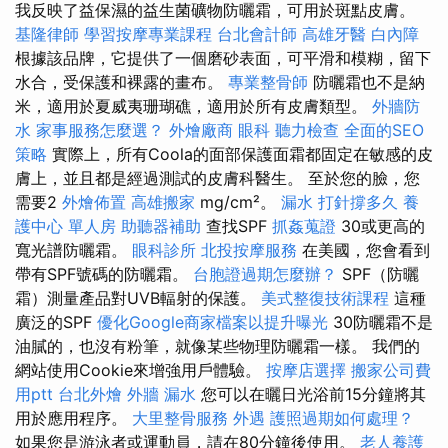
我反映了益保濕的益生菌礦物防曬霜，可用於斑點皮膚。
基隆律師
學習按摩專業課程
台北會計師
高雄牙醫
白內障
根據該品牌，它提供了一個磨砂表面，可平滑和模糊，留下
水合，受保護和裸露的畫布。
專業整骨師
防曬霜也不是納
米，適用於夏威夷珊瑚礁，適用於所有皮膚類型。
外牆防
水
家事服務怎麼選？
外燴廠商
眼科
聽力檢查
全面的SEO
策略
實際上，所有Coola的面部保護面霜都固定在敏感的皮
膚上，並且都是經過測試的皮膚科醫生。 至於您的臉，您
需要2
外燴佈置
高雄搬家
mg/cm²。
漏水 打針撐多久
養
護中心 單人房
助聽器補助
查找SPF
抓姦蒐證
30或更高的
寬光譜防曬霜。
眼科診所
北投按摩服務
在美國，您會看到
帶有SPF號碼的防曬霜。
台胞證過期怎麼辦？
SPF（防曬
霜）測量產品對UVB輻射的保護。
美式整復技術課程
這種
廣泛的SPF
優化Google商家檔案以提升曝光
30防曬霜不是
油膩的，也沒有粉筆，就像某些物理防曬霜一樣。 我們的
網站使用Cookie來增強用戶體驗。
按摩店選擇
搬家公司費
用ptt
台北外燴
外牆 漏水
您可以在曬日光浴前15分鐘將其
用於應用程序。
大里整骨服務
外遇
護照過期如何處理？
如果您是游泳者或運動員，請在80分鐘後使用。
老人養護