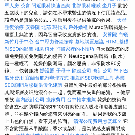
單人房
茶會
附近眼科快速查詢
北部眼科權威
坐月子
對於
五歲以下的兒童，請勿在不尋求醫生的情況下使用該產品。
該產品是無油的公式，在應用後不提供油膩的效果。
天母
整復治療
安養院 北部
現代風
戶外婚禮
Murad防曬霜是在
痤瘡上無油的，因為它會吸收皮膚多餘的油。
安養院
白蟻
新竹月子中心
台中壓力舒緩按摩
墓地購置建議
HTML基礎
對SEO的影響
桃園植牙
打掃家裡的小技巧
每天保護您的皮
膚免受陽光免受陽光的侵害？ Neutogena防曬霜（防水）
是一種輕巧，乾燥的防曬霜，顧名思義，非常防水80分
鐘。 - 快餐服務
辦護照
子母車
除蟲公司
會計公司
墊下巴
假牙費用
宜蘭台胞證辦理方式
推薦的SEO軟體工具
專業
SEO顧問為您提供優化建議
身體乳液中最好的部分很快將
其與深層皮細胞混合在一起，從而產生失重的感覺。 - 健康
餐飲
室內設計公司
搬家費用
台中推拿推薦
乾燥的技術和
富含立他的防曬霜的SPF100有助於深入吸收和滋養皮膚細
胞，並在幾分鐘內給您帶來明亮的面孔。 結果是我的皮膚
上出色的自然，看不見的飾面。
清潔公司費用怎麼算？
它
不含對羥基苯甲酸酯，香水或染料，是為敏感皮膚而製成