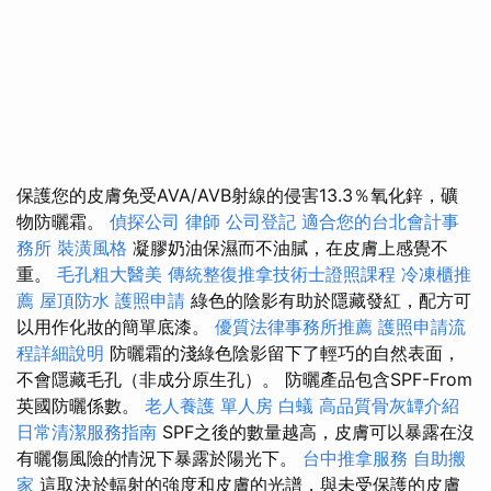
保護您的皮膚免受AVA/AVB射線的侵害13.3％氧化鋅，礦
物防曬霜。
偵探公司
律師
公司登記
適合您的台北會計事
務所
裝潢風格
凝膠奶油保濕而不油膩，在皮膚上感覺不
重。
毛孔粗大醫美
傳統整復推拿技術士證照課程
冷凍櫃推
薦
屋頂防水
護照申請
綠色的陰影有助於隱藏發紅，配方可
以用作化妝的簡單底漆。
優質法律事務所推薦
護照申請流
程詳細說明
防曬霜的淺綠色陰影留下了輕巧的自然表面，
不會隱藏毛孔（非成分原生孔）。 防曬產品包含SPF-From
英國防曬係數。
老人養護 單人房
白蟻
高品質骨灰罈介紹
日常清潔服務指南
SPF之後的數量越高，皮膚可以暴露在沒
有曬傷風險的情況下暴露於陽光下。
台中推拿服務
自助搬
家
這取決於輻射的強度和皮膚的光譜，與未受保護的皮膚