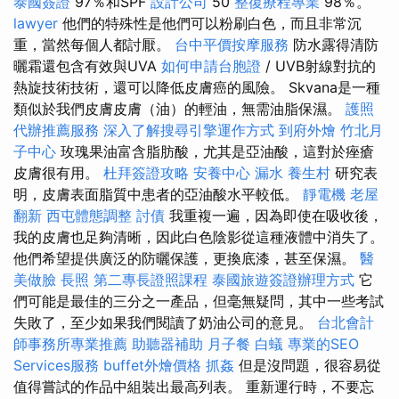
泰國簽證
97％和SPF
設計公司
50
整復療程專業
98％。
lawyer
他們的特殊性是他們可以粉刷白色，而且非常沉
重，當然每個人都討厭。
台中平價按摩服務
防水露得清防
曬霜還包含有效與UVA
如何申請台胞證
/ UVB射線對抗的
熱旋技術技術，還可以降低皮膚癌的風險。 Skvana是一種
類似於我們皮膚皮膚（油）的輕油，無需油脂保濕。
護照
代辦推薦服務
深入了解搜尋引擎運作方式
到府外燴
竹北月
子中心
玫瑰果油富含脂肪酸，尤其是亞油酸，這對於痤瘡
皮膚很有用。
杜拜簽證攻略
安養中心
漏水
養生村
研究表
明，皮膚表面脂質中患者的亞油酸水平較低。
靜電機
老屋
翻新
西屯體態調整
討債
我重複一遍，因為即使在吸收後，
我的皮膚也足夠清晰，因此白色陰影從這種液體中消失了。
他們希望提供廣泛的防曬保護，更換底漆，甚至保濕。
醫
美做臉
長照
第二專長證照課程
泰國旅遊簽證辦理方式
它
們可能是最佳的三分之一產品，但毫無疑問，其中一些考試
失敗了，至少如果我們閱讀了奶油公司的意見。
台北會計
師事務所專業推薦
助聽器補助
月子餐
白蟻
專業的SEO
Services服務
buffet外燴價格
抓姦
但是沒問題，很容易從
值得嘗試的作品中組裝出最高列表。 重新運行時，不要忘