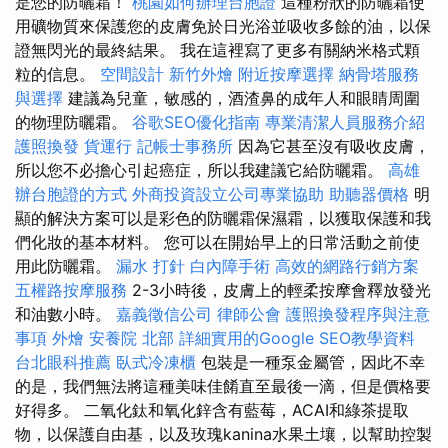
是您的防曬霜！
桃園如何辦理台胞證
這種粉狀的防曬霜使
用礦物質來保護您的皮膚免於日光浴並吸收多餘的油，以保
證無閃光的最終結果。 我在這裡寫了更多有關納米格式顆
粒的信息。
空間設計
新竹外燴
附近按摩選擇
納骨塔服務
與選擇
建議為兒童，敏感的，酒渣鼻的成年人和眼睛周圍
的物理防曬霜。
谷歌SEO優化指南
專業清潔人員服務介紹
護照換發
貨運行
記帳士事務所
因為它甚至沒有吸收皮膚，
所以您不必擔心引起癌症，所以我建議它給防曬霜。
高雄
辦台胞證的方式
外商投資設立公司專業協助
助聽器價格
明
顯的解決方案可以是彩色的防曬霜保濕霜，以獲取保護和我
們化妝的基本材料。 您可以在開始早上的日常活動之前使
用此防曬霜。
漏水 打針
白內障手術
高效的網路行銷方案
五權路按摩服務
2-3小時後，皮膚上的輕柔按摩會釋放發光
和油數小時。
嘉義徵信公司
律師公會
護照換發程序與注意
事項
外燴
安養院 北部
詳細實用的Google SEO教學資料
台北眼科推薦
臥式冷凍櫃
包裝是一種泵金屬管，因此不幸
的是，我們無法將這種美味佳餚直至最後一滴，但是價格要
好得多。 二氧化鈦和氧化鋅含有藍莓，ACAI和綠茶提取
物，以保護自由基，以及玫瑰kanina水果土壤，以幫助控製