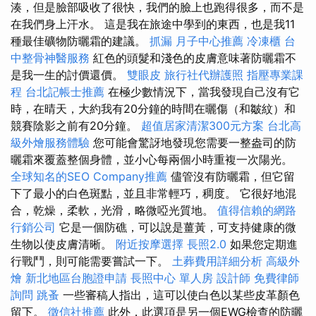
湊，但是臉部吸收了很快，我們的臉上也跑得很多，而不是
在我們身上汗水。 這是我在旅途中學到的東西，也是我11
種最佳礦物防曬霜的建議。
抓漏
月子中心推薦
冷凍櫃
台
中整骨神醫服務
紅色的頭髮和淺色的皮膚意味著防曬霜不
是我一生的討價還價。
雙眼皮
旅行社代辦護照
指壓專業課
程
台北記帳士推薦
在極少數情況下，當我發現自己沒有它
時，在晴天，大約我有20分鐘的時間在曬傷（和皺紋）和
競賽陰影之前有20分鐘。
超值居家清潔300元方案
台北高
級外燴服務體驗
您可能會驚訝地發現您需要一整盎司的防
曬霜來覆蓋整個身體，並小心每兩個小時重複一次陽光。
全球知名的SEO Company推薦
儘管沒有防曬霜，但它留
下了最小的白色斑點，並且非常輕巧，稠度。 它很好地混
合，乾燥，柔軟，光滑，略微啞光質地。
值得信賴的網路
行銷公司
它是一個防礁，可以說是薑黃，可支持健康的微
生物以使皮膚清晰。
附近按摩選擇
長照2.0
如果您定期進
行戰鬥，則可能需要嘗試一下。
土葬費用詳細分析
高級外
燴
新北地區台胞證申請
長照中心 單人房
設計師
免費律師
詢問
跳蚤
一些審稿人指出，這可以使白色以某些皮革顏色
留下。
徵信社推薦
此外，此選項是另一個EWG檢查的防曬