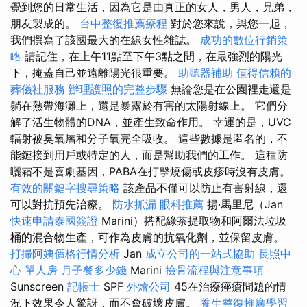
覺到您的日常生活，因為它是由真正的女人，男人，兄弟，
朋友製成的。
台中整復推薦療程
對於您來說，與您一起，
我們撰寫了該國最大的在線女性雜誌。
成功的數位行銷策
略
請記住，在上午11點至下午3點之間，在最強烈的陽光
下，掩蓋自己並遠離陽光很重要。
助聽器補助
值得信賴的
葬儀社服務
辦理護照的完整步驟
無論您是在公園裡走還是
躺在熱帶海灘上，還是暴露於有害的太陽射線上。 它們分
解了活生物體的DNA，並產生致命作用。 幸運的是，UVC
輻射被臭氧層和分子氧完全吸收。 這些數據是匿名的，不
能鏈接到用戶或特定的人，而是幫助我們的工作。 這種防
曬霜不是喜劇基因，PABA在打擊燒傷或皮疹時沒有皮膚。
有效的關鍵字搜尋策略
該產品不僅可以防止有害射線，還
可以對抗預先治療。
防水抓漏
眼科推薦
揚·馬里尼（Jan
快速申請泰國簽證
Marini）搭配綠茶提取物和阿爾法垃圾
桶的混合物生產，可作為皮膚的抗氧化劑，並保留皮膚。
打掃阿姨價格行情分析
Jan
成立公司的一站式協助
長照中
心 單人房
月子餐多少錢
Marini
撿骨流程與注意事項
Sunscreen
記帳士
SPF
外燴公司
45在治療痤瘡問題的情
況下效果令人驚訝，而不會破壞皮膚。
養生整復推廣學習