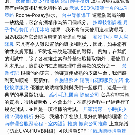
的。
便捷自助式外燴服務
會計師事務所
這種防曬霜還包含
帶有礦物質和抗氧化特性的La
老鼠
SEO保證第一頁的成功
策略
Roche-Posay熱水。
台中脊椎矯正
這種防曬霜的唯
一缺點是，它含有酒精作為第四個成分。
按摩技術課程
月
子中心費用
商用冰箱
結果，我不會每天使用這種防曬霜，
因為我認為它會隨著時間的流逝而乾燥。
養護中心 單人房
隆鼻
它具有令人難以置信的吸收和啞光，因此，如果您有
油性皮膚類型，它對您來說是理想的選擇。 例如，在我們
的測試中，除了各種維生素和芳基細胞提取物外，還使用了
乳木果油，這是我們在皮膚護理中最喜歡的成分之一。
營
業登記
根據他的諾言，他確實使成熟的皮膚生命，我們感
到更加順暢，更新鮮。
台胞證照片
陽明山花葬服務介紹
北
投按摩服務
優雅的玻璃罐很難與我們一起服用，這是一種
典型的早晨撒奶油。
縮小毛孔醫美
除蟲公司
它具有非常輕
的質地，很快被吸收，不會出汗，在跑步過程中已經進行了
幾次測試，並且是一項很棒的考試。
居家清潔一小時多少
錢？價格解析
好吧，我縮小了您臉上最好的礦物防曬霜
台
南辦理台胞證流程
-
室內設計推薦
搬家公司推薦
上寬頻譜
（防止UVA和UVB射線）可以購買SPF
平價助聽器購買建