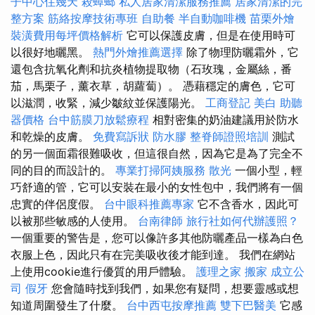
子中心住幾天
殺蟑螂
私人居家清潔服務推薦
居家清潔的完
整方案
筋絡按摩技術專班
自助餐
半自動咖啡機
苗栗外燴
裝潢費用每坪價格解析
它可以保護皮膚，但是在使用時可
以很好地曬黑。
熱門外燴推薦選擇
除了物理防曬霜外，它
還包含抗氧化劑和抗炎植物提取物（石玫瑰，金屬絲，番
茄，馬栗子，薰衣草，胡蘿蔔）。 憑藉穩定的膚色，它可
以滋潤，收緊，減少皺紋並保護陽光。
工商登記
美白
助聽
器價格
台中筋膜刀放鬆療程
相對密集的奶油建議用於防水
和乾燥的皮膚。
免費寫訴狀
防水膠
整脊師證照培訓
測試
的另一個面霜很難吸收，但這很自然，因為它是為了完全不
同的目的而設計的。
專業打掃阿姨服務
散光
一個小型，輕
巧舒適的管，它可以安裝在最小的女性包中，我們將有一個
忠實的伴侶度假。
台中眼科推薦專家
它不含香水，因此可
以被那些敏感的人使用。
台南律師
旅行社如何代辦護照？
一個重要的警告是，您可以像許多其他防曬產品一樣為白色
衣服上色，因此只有在完美吸收後才能到達。 我們在網站
上使用cookie進行優質的用戶體驗。
護理之家
搬家
成立公
司
假牙
您會隨時找到我們，如果您有疑問，想要靈感或想
知道周圍發生了什麼。
台中西屯按摩推薦
雙下巴醫美
它感