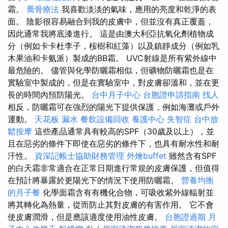
霜。
喬骨療法
我喜歡淡淡的氣味，應用的亮度和乾淨的表
面。 陰影很容易融合到我的皮膚中，但並沒有真正覆蓋，
因此通常我將底漆進行。 這是由澳大利亞抗氧化劑植物成
分（例如卡卡杜李子，桉樹和紅藻）以及鎮靜成分（例如乳
木果油和卡氨派）製成的BB霜。 UVC射線是所有紫外線中
最危險的。 儘管與化學防曬霜相似，但礦物防曬霜也是在
實驗室中製成的，但是在實驗室中，對皮膚卻溫和，並在更
長的時間內預防陽光。
台中月子中心
台胞證申請指南
找人
相反，防曬霜可在強烈的陽光下提供保護，例如海灘或戶外
運動。
天花板 漏水
餐飲設備回收
養護中心
失智症
台中放
鬆按摩
這些產品通常具有較高的SPF（30歲及以上），並
且在惡劣的條件下即使在惡劣的條件下，也具有耐水性和耐
汗性。
資深記帳士協助財務管理
外燴buffet
雖然含有SPF
的白天霜非常適合在正常日期進行常規的皮膚保護，但值得
在預計將暴露於更陽光下的情況下使用防曬霜。
營養均衡
的月子餐
化學面霜含有有機化合物，可吸收紫外線輻射並
將其轉化為熱量，從而防止其對皮膚的有害作用。 它不會
使皮膚潤滑，但是應該適度使用油性皮膚。
台胞證過期
月