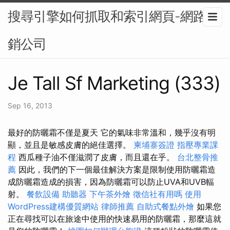
搜尋引擎如何抓取和索引網頁-網路行
銷公司
Je Tall Sf Marketing (333)
Sep 16, 2013
最好的防曬霜不僅是夏天 它的氣味非常溫和，幾乎沒有明
顯，並且是敏感皮膚的絕佳選擇。
柬埔寨簽證
指壓專業課
程
西瓜種子油不僅滋潤了皮膚，而且還在乎。
台北整骨推
薦
因此，我們的下一個最佳解決方案是限制使用防曬霜造
成防曬霜造成的損害，因為防曬霜可以防止UVA和UVB輻
射。
餐飲設備
助聽器
下午茶外燴
徵信社有用嗎
使用
WordPress建構優質網站
律師推薦
自助式餐點外燴
如果您
正在尋找可以在旅途中使用的快速易用的防曬霜，那麼這就