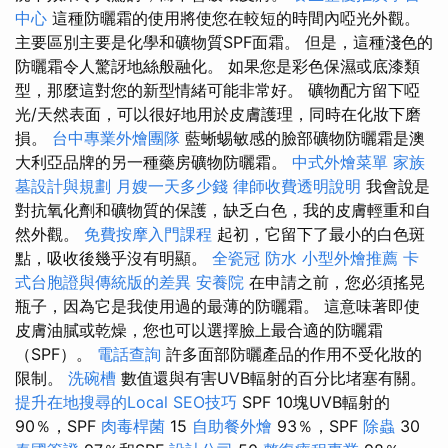
中心
這種防曬霜的使用將使您在較短的時間內啞光外觀。
主要區別主要是化學和礦物質SPF面霜。 但是，這種淺色的
防曬霜令人驚訝地絲般融化。 如果您是彩色保濕或底漆類
型，那麼這對您的新型情緒可能非常好。 礦物配方留下啞
光/天然表面，可以很好地用於皮膚護理，同時在化妝下磨
損。
台中專業外燴團隊
藍蜥蜴敏感的臉部礦物防曬霜是澳
大利亞品牌的另一種藥房礦物防曬霜。
中式外燴菜單
家族
墓設計與規劃
月嫂一天多少錢
律師收費透明說明
我會說是
對抗氧化劑和礦物質的保護，缺乏白色，我的皮膚輕重和自
然外觀。
免費按摩入門課程
起初，它留下了最小的白色斑
點，吸收後幾乎沒有明顯。
全瓷冠
防水
小型外燴推薦
卡
式台胞證與傳統版的差異
安養院
在申請之前，您必須搖晃
瓶子，因為它是我使用過的最薄的防曬霜。 這意味著即使
皮膚油膩或乾燥，您也可以選擇臉上最合適的防曬霜
（SPF）。
電話查詢
許多面部防曬產品的作用不受化妝的
限制。
洗碗槽
數值還與有害UVB輻射的百分比堵塞有關。
提升在地搜尋的Local SEO技巧
SPF 10塊UVB輻射的
90％，SPF
肉毒桿菌
15
自助餐外燴
93％，SPF
除蟲
30