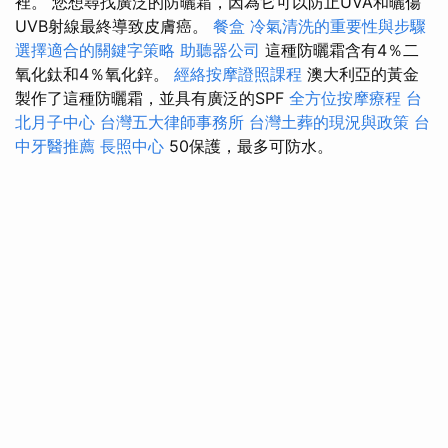
裡。 您想尋找廣泛的防曬霜，因為它可以防止UVA和曬傷
UVB射線最終導致皮膚癌。
餐盒
冷氣清洗的重要性與步驟
選擇適合的關鍵字策略
助聽器公司
這種防曬霜含有4％二
氧化鈦和4％氧化鋅。
經絡按摩證照課程
澳大利亞的黃金
製作了這種防曬霜，並具有廣泛的SPF
全方位按摩療程
台
北月子中心
台灣五大律師事務所
台灣土葬的現況與政策
台
中牙醫推薦
長照中心
50保護，最多可防水。