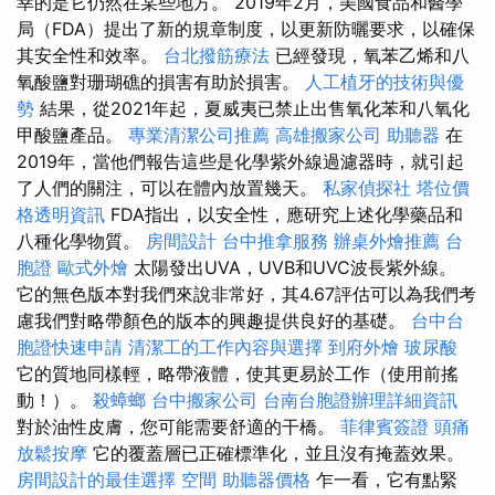
幸的是它仍然在某些地方。 2019年2月，美國食品和醫學
局（FDA）提出了新的規章制度，以更新防曬要求，以確保
其安全性和效率。
台北撥筋療法
已經發現，氧苯乙烯和八
氧酸鹽對珊瑚礁的損害有助於損害。
人工植牙的技術與優
勢
結果，從2021年起，夏威夷已禁止出售氧化苯和八氧化
甲酸鹽產品。
專業清潔公司推薦
高雄搬家公司
助聽器
在
2019年，當他們報告這些是化學紫外線過濾器時，就引起
了人們的關注，可以在體內放置幾天。
私家偵探社
塔位價
格透明資訊
FDA指出，以安全性，應研究上述化學藥品和
八種化學物質。
房間設計
台中推拿服務
辦桌外燴推薦
台
胞證
歐式外燴
太陽發出UVA，UVB和UVC波長紫外線。
它的無色版本對我們來說非常好，其4.67評估可以為我們考
慮我們對略帶顏色的版本的興趣提供良好的基礎。
台中台
胞證快速申請
清潔工的工作內容與選擇
到府外燴
玻尿酸
它的質地同樣輕，略帶液體，使其更易於工作（使用前搖
動！）。
殺蟑螂
台中搬家公司
台南台胞證辦理詳細資訊
對於油性皮膚，您可能需要舒適的干橋。
菲律賓簽證
頭痛
放鬆按摩
它的覆蓋層已正確標準化，並且沒有掩蓋效果。
房間設計的最佳選擇
空間
助聽器價格
乍一看，它有點緊