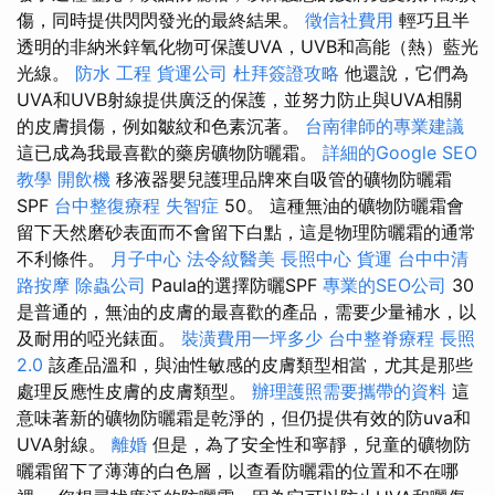
傷，同時提供閃閃發光的最終結果。
徵信社費用
輕巧且半
透明的非納米鋅氧化物可保護UVA，UVB和高能（熱）藍光
光線。
防水 工程
貨運公司
杜拜簽證攻略
他還說，它們為
UVA和UVB射線提供廣泛的保護，並努力防止與UVA相關
的皮膚損傷，例如皺紋和色素沉著。
台南律師的專業建議
這已成為我最喜歡的藥房礦物防曬霜。
詳細的Google SEO
教學
開飲機
移液器嬰兒護理品牌來自吸管的礦物防曬霜
SPF
台中整復療程
失智症
50。 這種無油的礦物防曬霜會
留下天然磨砂表面而不會留下白點，這是物理防曬霜的通常
不利條件。
月子中心
法令紋醫美
長照中心
貨運
台中中清
路按摩
除蟲公司
Paula的選擇防曬SPF
專業的SEO公司
30
是普通的，無油的皮膚的最喜歡的產品，需要少量補水，以
及耐用的啞光錶面。
裝潢費用一坪多少
台中整脊療程
長照
2.0
該產品溫和，與油性敏感的皮膚類型相當，尤其是那些
處理反應性皮膚的皮膚類型。
辦理護照需要攜帶的資料
這
意味著新的礦物防曬霜是乾淨的，但仍提供有效的防uva和
UVA射線。
離婚
但是，為了安全性和寧靜，兒童的礦物防
曬霜留下了薄薄的白色層，以查看防曬霜的位置和不在哪