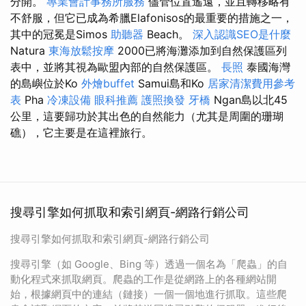
分開。
專業會計事務所服務
儘管位置遙遠，並且轉移略有
不舒服，但它已成為希臘Elafonisos的最重要的措施之一，
其中的冠冕是Simos
助聽器
Beach。
深入認識SEO是什麼
Natura
東海放鬆按摩
2000已將海灘添加到自然保護區列
表中，並將其視為歐盟內部的自然保護區。
長照
泰國海灣
的島嶼位於Ko
外燴buffet
Samui島和Ko
居家清潔費用參考
表
Pha
冷凍設備
眼科推薦
護照換發
牙橋
Ngan島以北45
公里，這要歸功於其出色的自然能力（尤其是周圍的珊瑚
礁），它主要是在這裡旅行。
搜尋引擎如何抓取和索引網頁-網路行銷公司
搜尋引擎如何抓取和索引網頁-網路行銷公司
搜尋引擎（如 Google、Bing 等）透過一個名為「爬蟲」的自
動化程式來抓取網頁。爬蟲的工作是從網路上的各種網站開
始，根據網頁中的連結（鏈接）一個一個地進行抓取。這些爬