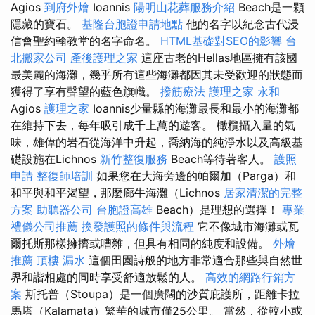
Agios
到府外燴
Ioannis
陽明山花葬服務介紹
Beach是一顆
隱藏的寶石。
基隆台胞證申請地點
他的名字以紀念古代浸
信會聖約翰教堂的名字命名。
HTML基礎對SEO的影響
台
北搬家公司
產後護理之家
這座古老的Hellas地區擁有該國
最美麗的海灘，幾乎所有這些海灘都因其未受歡迎的狀態而
獲得了享有聲望的藍色旗幟。
撥筋療法
護理之家 永和
Agios
護理之家
Ioannis少量縣的海灘最長和最小的海灘都
在維持下去，每年吸引成千上萬的遊客。 橄欖攝入量的氣
味，雄偉的岩石從海洋中升起，喬納海的純淨水以及高級基
礎設施在Lichnos
新竹整復服務
Beach等待著客人。
護照
申請
整復師培訓
如果您在大海旁邊的帕爾加（Parga）和
和平與和平渴望，那麼廊牛海灘（Lichnos
居家清潔的完整
方案
助聽器公司
台胞證高雄
Beach）是理想的選擇！
專業
禮儀公司推薦
換發護照的條件與流程
它不像城市海灘或瓦
爾托斯那樣擁擠或嘈雜，但具有相同的純度和設備。
外燴
推薦
頂樓 漏水
這個田園詩般的地方非常適合那些與自然世
界和諧相處的同時享受舒適放鬆的人。
高效的網路行銷方
案
斯托普（Stoupa）是一個廣闊的沙質庇護所，距離卡拉
馬塔（Kalamata）繁華的城市僅25公里。 當然，從較小或