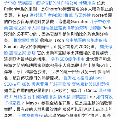
子中心
裝潢設計
值得信賴的除白蟻公司
牙醫推薦
位於
Pelion半島的東側，是Chorefto海灘著名的令人嘆為觀止的
美麗。 Playa
產後護理
室內設計推薦
苗栗外燴
Norte美麗
的白色沙質海岸絕對要參觀，這也是Garrafon
月子中心推
薦
護理之家 單人房
辦理護照需要攜帶的資料
助聽器
Park
浮潛的必不可少的，因為它幾乎是無與倫比的彩色海洋牲
畜。
推拿學徒實習
蘇梅島（Koh
台中地區的台胞證服務
Samui）島位於泰國南部，距曼谷首都約700公里。
醫美做
臉
護理之家 新店
它的出勤率還顯示出其機場的增長趨勢，
這是亞洲最特殊的機場。
谷歌SEO優化指南
北大西洋和北
極海之間的島嶼國家到處都是令人嘆為觀止的山脈和火山，
瀑布，冰川和黑色沙灘。 世界的這一部分以另一件事而聞
名，是對傳統節日的熱情慶祝。
提升在地搜尋的Local
SEO技巧
抓姦
搬家費用
記帳事務所
寶塔服務與規劃選擇
如果您在周四的好星期四（狂歡節）或5月（Cinco
眼科權
威
戶外婚禮
台中國術館推薦
防水膠
房間設計
de
如何有效
打掃家裡？
Mayo）參觀金絲雀群島，這是最生動的唱歌和
舞蹈，最有趣的人群和最複雜的服裝可以到達島上街道上的
森林。
士林整骨療程
該地區的顏色無法用文字描述，但是