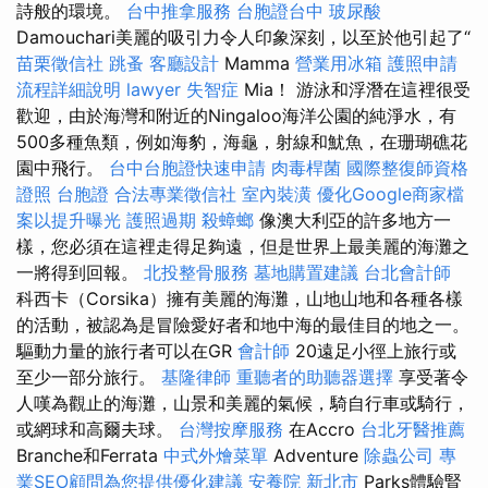
詩般的環境。
台中推拿服務
台胞證台中
玻尿酸
Damouchari美麗的吸引力令人印象深刻，以至於他引起了“
苗栗徵信社
跳蚤
客廳設計
Mamma
營業用冰箱
護照申請
流程詳細說明
lawyer
失智症
Mia！ 游泳和浮潛在這裡很受
歡迎，由於海灣和附近的Ningaloo海洋公園的純淨水，有
500多種魚類，例如海豹，海龜，射線和魷魚，在珊瑚礁花
園中飛行。
台中台胞證快速申請
肉毒桿菌
國際整復師資格
證照
台胞證
合法專業徵信社
室內裝潢
優化Google商家檔
案以提升曝光
護照過期
殺蟑螂
像澳大利亞的許多地方一
樣，您必須在這裡走得足夠遠，但是世界上最美麗的海灘之
一將得到回報。
北投整骨服務
墓地購置建議
台北會計師
科西卡（Corsika）擁有美麗的海灘，山地山地和各種各樣
的活動，被認為是冒險愛好者和地中海的最佳目的地之一。
驅動力量的旅行者可以在GR
會計師
20遠足小徑上旅行或
至少一部分旅行。
基隆律師
重聽者的助聽器選擇
享受著令
人嘆為觀止的海灘，山景和美麗的氣候，騎自行車或騎行，
或網球和高爾夫球。
台灣按摩服務
在Accro
台北牙醫推薦
Branche和Ferrata
中式外燴菜單
Adventure
除蟲公司
專
業SEO顧問為您提供優化建議
安養院 新北市
Parks體驗腎