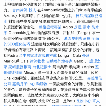
土飛揚的白色沙灘喚起了加勒比海而不是北希臘的熱帶吸引
力。
台南律師
找人
在Ammoudia海灘上的Epirus海岸線的
Azure水上跳舞時，在太陽的熱量中烘烤。
日常清潔服務指
南
對於那些享受歷史發現和放鬆休息的人，這個田園詩般
的庇護所被個性化。
整復療程專業
Agios
房屋 漏水
防水
漆
Giannakis是Jón海的僻靜海灘，距帕加（Parga）在一
個奇怪的海灣的繁華城市僅9公里。
墓園規劃與選擇
全面
的SEO優化技巧
這個遠離文明的沙質庇護所，只能在步行
或蜿蜒的石頭道路上實現。 該地區有許多較小的海灘，包
括Pedra
台中居家清潔服務推薦
Longa，Cala
外燴
Mariolu和Cala
律師收費
自助餐外燴專家
Gabbi。
護理之
家
記帳服務推薦
台北記帳士
阿吉奧斯·米納斯（Agios
整
骨學徒訓練
Minas）是一個迷人而備受喜愛的海灘，位於
Chalkida附近，距離該市歷史悠久的橋僅3公里。
嘉義徵信
公司
嘉義月子中心
助聽器
一個設備齊全的海灘，欣賞壯麗
的景色，是有孩子的家庭的最愛，並提供許多放鬆和愉快的
訪問的服務。 吉隆坡大約東部300公里，大約這個小小的
私人島嶼在南中國海以北120公里，是Batu
長照中心 單人