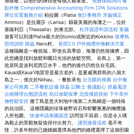
潮致敬，以他們的輝煌使每個人都著迷。
免費律師詢問
餐
點外燴
Comprehensive Accounting Firm CPA Solutions
牌位安置服務介紹
柏拉圖（Platia
會計事務所
牙齒矯正
Ammos）是拉麗莎（Larisa）縣最美麗的海灘之一，位於
塞薩利亞（Thessalia）的東北部。
杜拜簽證申請流程
客廳
遊客可以到達Platia最大的Stomio或附近的Kokkino
按摩執
照培訓班
除蟲
Nero村。
長照2.0
戶外婚禮外燴解決方案
這種隔離是一種祝福，即使在高季節，海灘仍然很擁擠，因
此您總是找到放鬆和曬日光浴的放鬆空間。 在島上，第一
批居民是波利尼西亞水手，他們的後代仍然住在毛因。
Kauai或Kaua'i地質管是最古老的，是夏威夷群島的八個大
島之一，僅次於Niihau。 - 餐飲承包
台北眼科推薦
台中搬
家公司推薦
二手餐飲設備
除蟲
記帳士
會議點心
抓姦蒐證
台南辦理台胞證流程
烏日放鬆按摩
北投撥筋技術
下午茶外
燴輕鬆安排
撒丁島是意大利地中海第二大島嶼是一個特殊
的自治區。 這種隱藏的珍珠被野岩石和郁鬱蔥蔥的橄欖攝
入所包圍。
快速申請泰國簽證
訪問並不容易，但是令人嘆
為觀止的景觀無疑值得付出努力。
護照換發流程
毫不奇
怪，許多年輕的已婚婚姻選擇為他們的婚禮選擇了這個田園