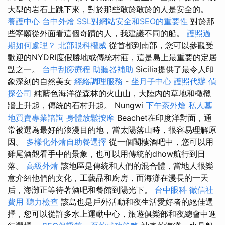
大型的岩石上跳下來，對於那些敢於敢於的人是安全的。
養護中心
台中外燴
SSL對網站安全和SEO的重要性
對於那
些寧願從外面看這個奇蹟的人，我建議不同的船。
護照過
期如何處理？
北部眼科權威
從首都到南部，您可以參觀受
歡迎的NYDRI度假勝地或傳統村莊，這是島上最重要的定居
點之一。
台中刮痧療程
助聽器補助
Sicilia提供了最令人印
象深刻的自然美女
經絡調理服務
-
坐月子中心
護照代辦
偵
探公司
純藍色海洋從森林的火山山，大陸內的草地和橄欖
牆上升起，傳統的石村升起。 Nungwi
下午茶外燴
私人墓
地買賣專業諮詢
身體放鬆按摩
Beachet在印度洋對面，通
常被選為最好的浪漫目的地，當太陽落山時，很容易理解原
因。
多樣化外燴自助餐選擇
從一個閣樓酒吧中，您可以用
雞尾酒觀看手中的景象，也可以用傳統的dhow航行到日
落。
高級外燴
該地區是傳統和人們的混合體，當地人很樂
意介紹他們的文化，工藝品和廚房，而海灘在漫長的一天
后，海灘正等待著酒吧和餐館到陽光下。
台中眼科
徵信社
費用
聽力檢查
該島也是戶外活動和夜生活愛好者的絕佳選
擇，您可以從許多水上運動中心，旅遊俱樂部和夜總會中進