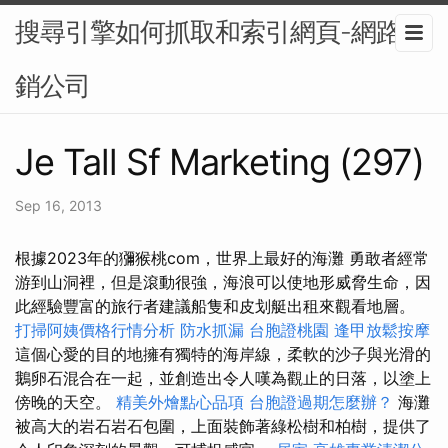
搜尋引擎如何抓取和索引網頁-網路行
銷公司
Je Tall Sf Marketing (297)
Sep 16, 2013
根據2023年的獼猴桃com，世界上最好的海灘 勇敢者經常
游到山洞裡，但是滾動很強，海浪可以使地形威脅生命，因
此經驗豐富的旅行者建議船隻和皮划艇出租來觀看地層。
打掃阿姨價格行情分析
防水抓漏
台胞證桃園
逢甲放鬆按摩
這個心愛的目的地擁有獨特的海岸線，柔軟的沙子與光滑的
鵝卵石混合在一起，並創造出令人嘆為觀止的日落，以塗上
傍晚的天空。
精美外燴點心品項
台胞證過期怎麼辦？
海灘
被高大的岩石岩石包圍，上面裝飾著綠松樹和柏樹，提供了