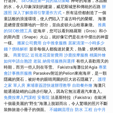
行選擇。
SEO保證第一頁的成功策略
神奇的海灘，水晶般
的水，令人印象深刻的建築，威尼斯城堡和傳統的石路
辦
護照
深入了解搜尋引擎運作方式
- 所有這些都創造了一個
童話般的浪漫環境，使人們陷入了遠古時代的榮耀。 海灘
是總督度假勝地的一部分，並由皮頓火山栓塞象徵。
推薦
的SEO軟體工具
從海岸，您可以看到格羅斯（Gros）和小
的斯內普（Snape）火山，就好像它們是在水中傑出的神靈
一樣。
搬家公司費用
台中推拿服務
居家清潔一小時多少
錢？價格解析
並非每個人都痴迷於夏天，熱量，烘烤和洗
澡。
商業登記
近視老花雷射費用
沙鹿按摩服務
桃園外燴
如何申請台胞證
老鼠
納骨塔服務與選擇
有些人喜歡雨天的
時期，而另一些人則在等雪。 Fakistra海灘位於Agia
專業
會計事務所服務
Paraskev附近的Pelion東南海岸，是一顆
隱藏的寶石，被好奇的眼睛周圍的巨大岩石隱藏了。
護理
之家 單人房
柬埔寨簽證快速辦理教學
自助餐外燴
海灘只
能通過陡峭的山路步行駛入，因為它無法通過汽車進入。
免費按摩入門課程
安養院
法基斯特拉（Fakistra）在歐洲
十個最美麗的“野生”海灘上脫穎而出，令人驚嘆的照片不斷
裝飾旅遊小冊子的側面。
不鏽鋼流理台
防水 工程
台中月