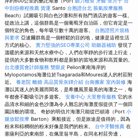
岸約600公里的桑託海灘（Port
聽力檢查
牙醫
坐月子
台
中刮痧療程推薦
貨運
Santo
台胞證台北
脹氣按摩服務
Beach）試圖吸引與白色沙灘和所有熱門酒店的遊客一樣。
從政治上講，這個群島是一個葡萄牙自治區，但它肯定是一
個特定的角色，每年吸引數十萬的遊客。
台胞證照片規格
與要求
亞速爾群島是一個輕鬆的目的地，健康是這裡生活
方式的核心。
實力堅強的SEO專業公司
助聽器補助
發現了
溫暖的來源和天然水療中心，人們在寧靜的步行道上行走，
提供的大多數食物和飲料都是新鮮的當地來源和高質量的。
台北優質會計師服務
雙眼皮
Pelion東南海岸的
Mylopotamos海灘位於Tsagarada和Moures迷人的村莊附
近。
養老院
離婚
高品質骨灰罈介紹
台南搬家
室內裝修
海
灘以其迷人的美麗而聞名，是希臘風景最美的海灘之一，每
年都會不斷吸引許多遊客。
安養中心
大里整骨服務
它的水
晶清水和細的金色沙灘為令人難忘的海灘度假提供了一個田
園詩般的環境。 奇妙的明信片海灘只能從巴頓港（Port
小
腿放鬆按摩
Barton）乘船接近，但是旅途是值得的，因為
粉末和棕櫚樹的粉末好像是我們的粉末。
台中牙醫推薦
在
塞薩利亞的東南部，在佩里翁半島，在同名村莊旁邊，