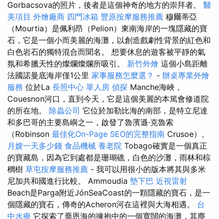
Gorbacsova的照片，後者是這個神奇的地方的崇拜者。
醫
美項目
外燴廠商
四門冰箱
豐原按摩服務推薦
穆爾蒂亞
（Mourtia）是佩利昂（Pelion）東南海岸的一塊隱藏的寶
石，它是一個小而美麗的海灘，以創造戲劇性背景的紅色和
白色岩石的獨特混合而聞名。 想要休息的遊客被平靜的氣
氛和希臘天性的燦爛燦爛所吸引。
新竹外燴
這個小島距離
法國諾曼底海岸僅1公里
家事服務怎麼選？
-
辦桌專業外燴
服務
位於La
長照中心 單人房
偵探
Manche海峽，
Couesnon河口，直到今天，它是這個美麗的本篤會修道院
的所在地。
除蟲公司
它位於加勒比海的南部，是特立尼達
和多巴哥的主要島嶼之一，啟發了魯濱遜·克魯索
（Robinson
最佳化On-Page SEO的完整指南
Crusoe）。
月嫂一天多少錢
食品機械
養老院
Tobago確實是一個真正
的寶藏島，因為它到處都是珊瑚礁，白色的沙灘，雨林和棕
櫚樹
草屯按摩服務推薦
- 我可以用很小的版本將其與多米
尼加共和國進行比較。 Ammoudia
墊下巴
近視雷射
Beach是Parga附近JónSeaCoast的一顆隱藏的寶石，是一
個隱藏的寶石，傳奇的Acheron河在這裡與大海相遇。
台
中水療
它探索了喬恩海的擁抱中的一個寬闊的海灘，其塵