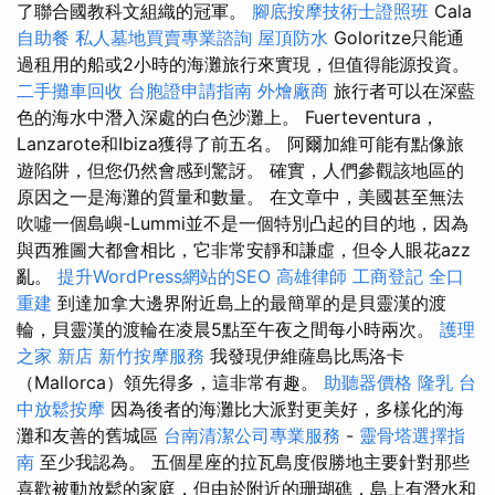
了聯合國教科文組織的冠軍。
腳底按摩技術士證照班
Cala
自助餐
私人墓地買賣專業諮詢
屋頂防水
Goloritze只能通
過租用的船或2小時的海灘旅行來實現，但值得能源投資。
二手攤車回收
台胞證申請指南
外燴廠商
旅行者可以在深藍
色的海水中潛入深處的白色沙灘上。 Fuerteventura，
Lanzarote和Ibiza獲得了前五名。 阿爾加維可能有點像旅
遊陷阱，但您仍然會感到驚訝。 確實，人們參觀該地區的
原因之一是海灘的質量和數量。 在文章中，美國甚至無法
吹噓一個島嶼-Lummi並不是一個特別凸起的目的地，因為
與西雅圖大都會相比，它非常安靜和謙虛，但令人眼花azz
亂。
提升WordPress網站的SEO
高雄律師
工商登記
全口
重建
到達加拿大邊界附近島上的最簡單的是貝靈漢的渡
輪，貝靈漢的渡輪在凌晨5點至午夜之間每小時兩次。
護理
之家 新店
新竹按摩服務
我發現伊維薩島比馬洛卡
（Mallorca）領先得多，這非常有趣。
助聽器價格
隆乳
台
中放鬆按摩
因為後者的海灘比大派對更美好，多樣化的海
灘和友善的舊城區
台南清潔公司專業服務
-
靈骨塔選擇指
南
至少我認為。 五個星座的拉瓦島度假勝地主要針對那些
喜歡被動放鬆的家庭，但由於附近的珊瑚礁，島上有潛水和