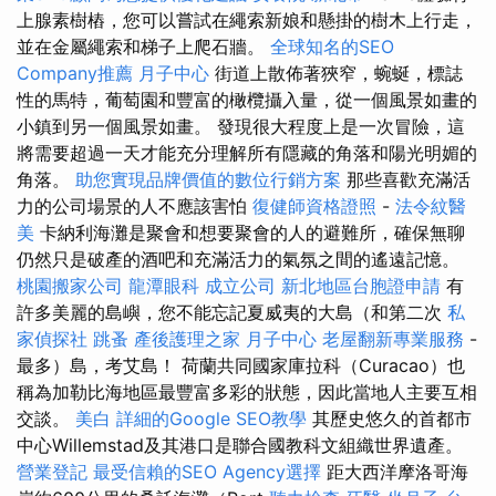
上腺素樹樁，您可以嘗試在繩索新娘和懸掛的樹木上行走，
並在金屬繩索和梯子上爬石牆。
全球知名的SEO
Company推薦
月子中心
街道上散佈著狹窄，蜿蜒，標誌
性的馬特，葡萄園和豐富的橄欖攝入量，從一個風景如畫的
小鎮到另一個風景如畫。 發現很大程度上是一次冒險，這
將需要超過一天才能充分理解所有隱藏的角落和陽光明媚的
角落。
助您實現品牌價值的數位行銷方案
那些喜歡充滿活
力的公司場景的人不應該害怕
復健師資格證照
-
法令紋醫
美
卡納利海灘是聚會和想要聚會的人的避難所，確保無聊
仍然只是破產的酒吧和充滿活力的氣氛之間的遙遠記憶。
桃園搬家公司
龍潭眼科
成立公司
新北地區台胞證申請
有
許多美麗的島嶼，您不能忘記夏威夷的大島（和第二次
私
家偵探社
跳蚤
產後護理之家 月子中心
老屋翻新專業服務
-
最多）島，考艾島！ 荷蘭共同國家庫拉科（Curacao）也
稱為加勒比海地區最豐富多彩的狀態，因此當地人主要互相
交談。
美白
詳細的Google SEO教學
其歷史悠久的首都市
中心Willemstad及其港口是聯合國教科文組織世界遺產。
營業登記
最受信賴的SEO Agency選擇
距大西洋摩洛哥海