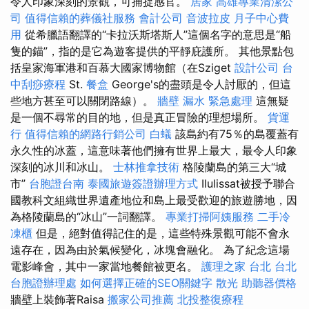
令人印象深刻的景觀，可捕捉感官。
居家
高雄專業清潔公
司
值得信賴的葬儀社服務
會計公司
音波拉皮
月子中心費
用
從希臘語翻譯的“卡拉沃斯塔斯人”這個名字的意思是“船
隻的錨”，指的是它為遊客提供的平靜庇護所。 其他景點包
括皇家海軍港和百慕大國家博物館（在Sziget
設計公司
台
中刮痧療程
St.
餐盒
George's的盡頭是令人討厭的，但這
些地方甚至可以關閉路線）。
牆壁 漏水 緊急處理
這無疑
是一個不尋常的目的地，但是真正冒險的理想場所。
貨運
行
值得信賴的網路行銷公司
白蟻
該島約有75％的島覆蓋有
永久性的冰蓋，這意味著他們擁有世界上最大，最令人印象
深刻的冰川和冰山。
士林推拿技術
格陵蘭島的第三大“城
市”
台胞證台南
泰國旅遊簽證辦理方式
Ilulissat被授予聯合
國教科文組織世界遺產地位和島上最受歡迎的旅遊勝地，因
為格陵蘭島的“冰山”一詞翻譯。
專業打掃阿姨服務
二手冷
凍櫃
但是，絕對值得記住的是，這些特殊景觀可能不會永
遠存在，因為由於氣候變化，冰塊會融化。 為了紀念這場
電影峰會，其中一家當地餐館被更名。
護理之家 台北
台北
台胞證辦理處
如何選擇正確的SEO關鍵字
散光
助聽器價格
牆壁上裝飾著Raisa
搬家公司推薦
北投整復療程