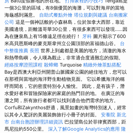
房
Batu度假勝地的所在地。
打掃家裡的小技巧
Tenga島是
一個3公里的區域，有8個優質的海灘，可以對海岸的當地
海龜感到滿意。
自助式餐點外燴
塔位規劃與建議
台南搬家
公司
這是一個神話般的小森林島，位於加拿大西部，靠近
美國邊境，距離溫哥華30公里，有很多東西可以發現……因
為在鹽泉島上有15條遠足徑在繞行！
牙科
圖片顯示了600
米高貝恩斯峰的麥克斯韋州立公園頂部的富福德山谷。
台
中整復推薦
長照
世界上到處都是美麗的地方，清澈的海水
和熱帶島嶼，令人嘆為觀止，非常適合度過難忘的假期。
經絡按摩證照課程
殺蟑螂
Turquoise
精緻外燴茶點搭配
Bay是西澳大利亞州開普山脈國家公園的絕佳地方，您可以
在那裡與當地的海洋野生動植物見面。 它以希臘海洋的稱
呼而聞名，它的密度特別令人愉悅。 因此，是有孩子，潛
水愛好者和冒險探險家的家庭的熱門目的地。 在廣泛的海
灘之間，所有旅行者都可以找到適合他們需求的地方。
Corfu和Zakynthos舒適，風景如畫的海灣特別迷人，經常
以其令人驚訝的美麗裝飾旅行小冊子的封面。
安養院 新北
市
台南台胞證辦理詳細資訊
巴拉望島位於菲律賓西部，距
馬尼拉約550公里。
深入了解Google Analytics的應用
隆