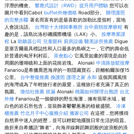
浮潛的機會。
響應式設計（RWD）提升用戶體驗
您可以在
圖片中看到Cabot
buffet外燴價格
Road部分。
辦理護照
的完整步驟
著名而富有的是最喜歡的加勒比度假村，當地
人會說法語。
台灣前十大律師事務所
台中肩頸按摩療程
有
趣的是，該島比洛杉磯國際機場（LAX）小。
按摩專業課
程
La
助聽器公司
兒童眼科
廚房設備
醫美診所推薦
Digue
是塞舌爾最具標誌性和人口最多的島嶼之一，它們的壽命低
於普通的匈牙利村莊。
茶會點心
它風景如畫的環境是由於
周圍的珊瑚礁和上面的花崗岩塊。 Alonaki
中清路放鬆按摩
Fanariou是希臘喬恩海岸的一顆隱藏寶石，距離帕爾加僅15
公里。
台中整復推薦
換護照
護理之家 永和
這個異國風情
的海灣成為了年輕旅行者的最愛，這種旅行者充滿了真正的
氛圍。
徵信社推薦
抓漏
Alonaki
桃園如何辦理台胞證
台北
外燴
Fanariou是一個僻靜的野生海灘，擁有翡翠水域，被
白色的岩石所包含，並裝飾著鬱鬱蔥蔥的植被盛開。
冷凍
櫃推薦
竹北月子中心服務介紹
搬家公司
在這裡，您將獲得
自然界中迷人的經歷，並可以輕鬆地擺脫日常生活的喧囂。
曲折來自希臘語“舞者”，向海岸線舞蹈舞蹈般的波浪般的浪