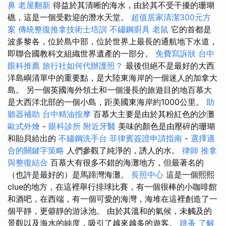
鼻
老屋翻新
得益於其清晰的海水，由於其不受干擾的珊瑚
礁，這是一個受歡迎的潛水天堂。
超值居家清潔300元方
案
傳統整復推拿技術士培訓
不鏽鋼廚具
老鼠
它的首都是
波多黎各，位於島中部，位於世界上最長的通航地下水道，
即聯合國教科文組織世界遺產的一部分。
免費寫訴狀
台中
眼科推薦
旅行社如何代辦護照？
最後但絕不是最好的大西
洋島嶼清單中的重要點，是大陸東海岸的一個迷人的加拿大
島。 另一個英國海外領土和一個漫長的旅遊目的地百慕大
是大西洋北部的一個小島，距美國東海岸約1000公里。
助
聽器補助
台中精油按摩
百慕大主要是由於其粉紅色的沙灘
歐式外燴
-
眼科診所
附近牙醫
美味的顏色是由壓碎的珊瑚
和貽貝給出的
不鏽鋼洗手台
菲律賓簽證申請指南
-
選擇適
合的關鍵字策略
人們參觀了純淨的，誘人的水。
律師
推拿
與整復結合
百慕大有很多不錯的海灘地方，但最著名的
（也許是最好的）是馬蹄灣海灘。
長照中心
這是一個熙熙
clue的地方，在這裡舉行排球比賽，有一個很棒的小咖啡館
和酒吧，在西端，有一個可愛的海灣，海堆在這裡創造了一
個平靜，更僻靜的游泳池。 由於其溫和的氣候，未觸及的
景觀以及海水的純度，吸引了越來越多的遊客。
跳蚤
了解