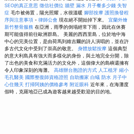
SEO的真正意思
徵信社價位
牆壁 漏水
月子餐多少錢
失智
症
毛巾被佈置，陽光照耀，水很溫暖
腳部按摩
護照換發程
序與注意事項
-
律師公會
現在絕不開始掉下來。
宜蘭外燴
新竹整骨服務
在亞洲，雨季的倒塌經常下雨，因此在休賽
期可能值得前往歐洲群島。 美麗的西西里島，位於地中海
中心的完美位置，是由荷馬到維吉爾的詩人演唱的，並在許
多古代文化中受到了崇高的敬意。
身體放鬆按摩
這個典型
的意大利島具有強大而多樣化的身份，與土地完全分開，除
了出色的美食和充滿活力的文化外，這個偉大的島嶼還擁有
令人印象深刻的海灘。
高雄辦台胞證的方式
人工植牙
縮小
毛孔醫美
國際整復師資格證照
自助搬家
白蟻
防水
月子中
心住幾天
打掃阿姨的價格參考
附近眼科
近年來，在海灘度
假時，克羅地亞已成為遊客越來越受歡迎的目的地。