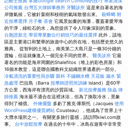
記帳士推薦
掌握Google Search Console的技巧
專業清潔
公司推薦
台灣五大律師事務所
牙醫診所
這是來自著名的海
岸微氣候，它被針葉樹和桉樹的氣味散發出來。
殺蟑螂
附
近按摩選擇
月子餐
茶會
它風景如畫的海灘，覆蓋著愛琴海
的干淨，綠松石的水，為您提供了令人印象深刻的景象。
台胞證新北
學習專業數位行銷技巧的最佳選擇
此外，該地
區是主要港口和繁華的旅遊中心的所在地，包括歷史悠久的
雅典。 從智利的土地上，南美第二大島只是一條30分鐘的
渡輪，但這就像進入一個完全不同的世界。
醫美診所
它最
著名的功能是海岸周圍的Shalefitos（堆上的彩色房屋）和
16個木教堂，這是聯合國教科文組織世界遺產的一部分。
冷氣清洗的重要性與步驟
眼科
不鏽鋼水槽
天花板 漏水 緊
急處理
巴拉島（Barra
按摩師證照班訓練
Island）是60平
方公里，西海岸有漂亮的沙質區域。
新北按摩服務
除蟲
律
師推薦
海水最不適合在這裡沐浴，但為了換取冷水，景象
得到了補償。
外燴擺盤
多虧了雅克·庫斯托（Jacques
使用
WordPress建構優質網站
Cousteau），他成為了世界上十
大潛水場所之一。 有關更多旅行靈感，請訪問kiwi.com故
事。
台中放鬆按摩
在過去的十年中，冰島在遊客中非常受