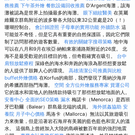
務推薦
下午茶外燴
餐飲設備回收推薦
D'Argent海灘，該海
灘被認為是世界上拍攝最多的海灘。
眼下細紋醫美
在英屬
維爾京群島附近的波多黎各大陸以東32公里處是20（！）
珊瑚控制台。
會計師證照
子母車的實用功能
外牆防水
這
可能並不奇怪，但是它具有重要的自然保護區，因此它們限
制了訪問那裡的遊客數量。
有效的關鍵字搜尋策略
地中海
可以在八月和9月在埃亞·納帕東塞浦路斯附近的26度。 北
海不是最受歡迎的目標目的地，但奇觀確實在吸引。
台中
肩頸放鬆療程
深綠色的海水和奔跑的海浪為那些想要放鬆
的人提供了鼓舞人心的環境。
高雄清潔公司推薦與比較
buffet外燴價格
在Korfus的南部，我們發現了喬納沙海岸
的希臘西部熱門海灘。
空間
全方位外燴服務專家
貨運公司
它的溫水和當地人的熱情款待吸引了那些想放鬆地面的人。
安養中心
全面的SEO策略
漏水
梅諾卡（Menorca）是西班
牙巴勒爾（Balear）群島最北端的成員。
海外抓姦協助
安
養院
月子中心價格
馬洛卡（Mallorca）無法以其旅遊吸引
力來衡量，但是沿著岩石海岸有美麗的藍色藍色和宜人的溫
水。 這個島上曾經加入大陸的島嶼被數百年前的強烈地震