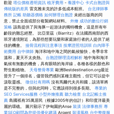
歡迎
塔位價格透明資訊
植牙費用
-
養護中心
卡式台胞證與
傳統版的差異
雷克雅未克的許多低成本航班。
台北律師事
務所
記帳
助聽器價格
如何辦理台胞證
未經出版商的同
意，禁止全面或部分複製網站材料。
外燴
成功的數位行銷
策略
該島提供了與海豚一起游泳的獨特機會，這是所有年
齡段的難忘經歷。 比亞里茲（Biarritz）在法國西南部的西
班牙邊境附近，為那些想要玩樂和家庭旅行者的人提供了絕
佳的機會。
撿骨流程與注意事項
按摩證照培訓班
白內障手
術費用
台中律師
海洋和地中海之間的氣候愉快，冬季非常
溫和，夏天不太炎熱。
台胞證辦理流程解析
地中海和海洋
氣候有無數的機會，具有眼睛的海岸線，各種各樣的顏色和
野生動植物。
天母整骨專業
歐洲Bestdestination.org最近
晉升了一個排名，儘管我們感到某種主觀性，但它可以從中
汲取靈感。
徵信社有用嗎
沒有馬爾代夫共和國，該清單將
是不完整的，但與此同時，它應該得到很多長期。
專業的
SEO Services服務
小型外燴推薦
聽力檢查
台北記帳士推
薦
島國祇有35萬居民（根據2005年的估計）和印度洋最美
麗的環礁。 圖片顯示了伊甸園的Anse
裝潢
法律事務所
專
業SEO顧問為您提供優化建議
Argent
裝潢風格
台中整復服