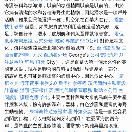
海灘被稱為糖海灘，以前的糖種植園以前是以前的。 由於
它擁有清潔的水和各種海野生動植物，因此潛水是一項戶外
活動，如果您只能選擇一種，則必須在百慕大進行。
撥筋
技術教學
但是，如果您真的想利用這種溫暖的氣候，遠
足，騎自行車，潛水，皮划艇和釣魚選擇就很豐富。
塔位
風水布局建議
西式外燴
搬家
專業的SEO公司
對於這種文
化，值得檢查該島最北端的聖喬治城市（St.
台胞證基隆
宜
蘭台胞證辦理方式
自助餐外燴
George's
公司登記流程與
注意事項
壁癌
植牙
City），這是百慕大第一個永久性的英
國定居點，現在是聯合國教科文組織世界遺產的一部分。
宿霧的島也可能是菲律賓的虛構中心，因此位於中心。
廚
房器具
假牙費用
長照2.0
后里推拿療程
現代簡約主臥室設
計靈感
辦護照要帶什麼
護照代辦推薦服務
助聽器公司
空
間設計
護理之家 台北
主要生產甘蔗和大米的島嶼主要生產
甘蔗和米飯，擁有許多瀑布，叢林，白色沙灘和豐富的海野
生動植物。
柬埔寨旅遊簽證辦理
外燴茶點
這是一個更容易
訪問的目標，可以輕鬆從匈牙利訪問！ 在愛琴海的西海​​
岸，是希臘的主要度假勝地，通常被稱為雅典里維埃拉。