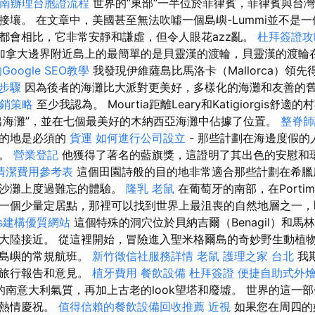
南辦理台胞證流程
世界的“東部”一半位於菲律賓，菲律賓與台
接壤。 在文章中，美國甚至無法吹噓一個島嶼-Lummi並不是
都會相比，它非常安靜和謙虛，但令人眼花azz亂。
杜拜簽證攻
加拿大邊界附近島上的最簡單的是貝靈漢的渡輪，貝靈漢的渡輪
Google SEO教學
我發現伊維薩島比馬洛卡（Mallorca）領
與步驟
因為後者的海灘比大派對更美好，多樣化的海灘和友善的
銷策略
至少我認為。 Mourtia距離Leary和Katigiorgis舒適
出海灘”，並在七個最美好的木納西亞海灘中佔據了位置。
整脊
目的地是必須的
貨運
如何進行公司設立
- 那些計劃在海邊度假的
觀。
營業登記
他獲得了著名的藍旗獎，這證明了其出色的安慰和
清潔費用參考表
這個田園詩般的目的地非常適合那些計劃在希臘
的沙灘上度過難忘的體驗。
隆乳
老鼠
在葡萄牙的南部，在Portimao
一個少量定居點，那裡可以找到世界上最沮喪的自然地層之一，即
ess建構優質網站
這個特殊的洞穴位於貝納吉爾（Benagil）和馬林哈
大陸接近。 從這裡開始，冒險進入聖米格爾島的奇妙野生動植
他島嶼的常規航班。
新竹徵信社服務詳情
老鼠
護理之家 台北
我
力旅行報告和意見。
植牙費用
餐飲設備
杜拜簽證
便捷自助式外
的南意大利氣質，再加上古老的look望塔和廢墟。 世界的這一
的熱情慶祝。
值得信賴的餐飲設備回收推薦
近視
如果您在周四的