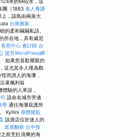
124米的Méy水，這
團（1883
老人養護
際上，該島由兩座大
ala
台南搬家
櫚樹的柔和竊竊私語。
的所在地，具有威尼
。
長照中心
會計師
台
心
提升WordPress網
堂。 如果您喜歡耀眼的
，這尤其令人嘆為觀
個奇怪而誘人的海灘，
）沿著佩利翁
海灘體驗的人來說，
公司
該命名城市旁邊
教學
通往海灘庇護所
llini
身體撥筋
蟲
該酒店位於迷人的
繫。
老屋翻新
台中按
程之前烹飪清爽的海