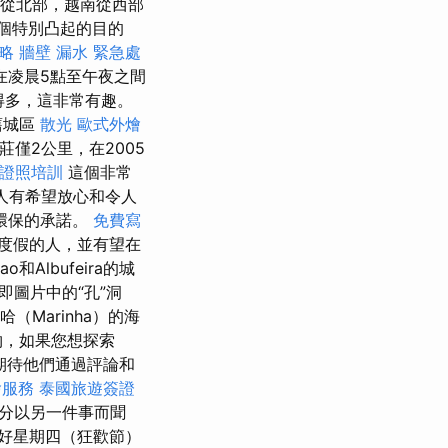
灣從北部，越南從西部
一個特別凸起的目的
略
牆壁 漏水 緊急處
在凌晨5點至午夜之間
先得多，這非常有趣。
舊城區
散光
歐式外燴
的村莊僅2公里，在2005
師證照培訓
這個非常
人有希望放心和令人
環保的承諾。
免費寫
度假的人，並有望在
和Albufeira的城
圖片中的“孔”洞
（Marinha）的海
物，如果您想探索
期待他們通過評論和
燴服務
泰國旅遊簽證
部分以另一件事而聞
好星期四（狂歡節）