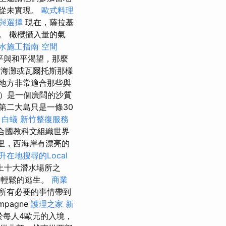
從未實現。
歐式料理
與選擇
現在，薩拉基
女。 橄欖攝入量的氣
水施工指南
空間
和平與和平渴望，那麼
海灘或瓦爾托斯那樣
地方非常適合那些與
pa）是一個廣闊的沙質
美第二大島只是一條30
白蟻
新竹整復服務
聯合國教科文組織世界
方公里，西海岸有漂亮的
升在地搜尋的Local
界上十大潛水場所之
提供了輕鬆的逃生。
商業
所有必要的事情帶到
pagne
護理之家 新
於每人4歐元的入境，