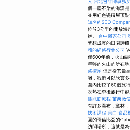
人
台北會計師事務
個一塵不染的海灘是
並用紅色瓷磚屋頂裝
知名的SEO Compa
位於3公里的開放海
抱。
台中搬家公司
夢想成真的田園詩般
賴的網路行銷公司
V
僅600年前，火山蘭特
年輕的火山的所在
路按摩
但是從其最
灘，我們可以欣賞多
圍內比較了60個旅
炎熱在季後旅行中越
抓龍筋療程
苗栗徵
有許多瀑布，叢林，
技術課程
美白
食品
園的哥倫比亞的Cab
訪問場所，這就是為