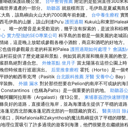
利茲珊瑚礁保護區幾公里。
台中整骨推薦
附近的是藍洞直徑300米和
組織世界遺產的一部分。
助聽器
就規模而言，毛伊島是夏威夷島集
二大島，該島嶼由火山大約7000萬年前創建。
台中養生療程
實
西毛伊島的山脈，該山到達Pu'u
護照過期
Kukui山和東部Haleak
近活躍）。 唯一的聲音是未受歡迎的，幾乎沒有探索的，是波浪和棕
中心
實力堅強的SEO專業公司
科孚島的首都是一個美麗的老城區
情緒，這是晚上放鬆或參觀各種小酒館，商店和酒吧的好地方
它也值得參觀最古老的科富村Palea
護照過期如何處理？
會議點
hia，該村莊提供了歷史建築和景點，例如貿易房屋和幾座美麗的教
絲雀群島絕對適合您。
外燴茶點
坐月子
當太陽落在這些公園上時
午晚些時候進行巡迴演出。
后里推拿療程
霍托（Horto）是一
靜的帕西蒂克灣（Pasitik
台北眼科推薦
牙醫
安養中心
Bay
海岸裝飾。
外牆 漏水
對於那些想要在Pelion的南岸不可或缺的
Constantinos（也稱為Palts）是一個重要的目的地。
助聽器
阿爾阿拉斯蒂（Argalasti）僅13公里。
柬埔寨簽證快速辦理
良好的道路，直接通往海岸，並為海灘逃生提供了平穩的道路。 Ky
是佩洛蓬尼西北部佩洛蓬尼西北部的一顆隱藏的寶石。
醫美項目
除
華港口，與Kefalonia和Zakynthos的魔法島嶼提供了平穩的聯
的地理位置吸引了許多過境的遊客到海灘，他們很樂意在繼續旅