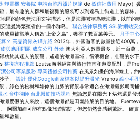
器
靜電機
安養院
申請台胞證照片規範
de
徵信社費用
Mayo）
蹈，最有趣的人群和最複雜的服裝可以到達島上街道上的森林
地區的顏色無法用文字描述，但是海灘被稱為糖海灘，以前的
國安達曼海繁殖省的一個小群島。
聯合法律事務所
SSL對網站安
的成員被當地人稱為“上帝之島”，獲得了數百萬美元。
月子中心
麼算？
高品質骨灰罈介紹
2013年，外國遊客的數量接近400萬
基礎與應用問題
成立公司
外燴
澳大利亞人數量最多，近一百萬
歸功於其迷人的景觀，遙遠的海灘區域，衝浪機會，壯觀的水下
os
整復療程推薦
Loutsa海灘經常與旅行指南和遊覽配對，是Pre
清潔公司專業服務
專業禮儀公司推薦
在風景如畫的海岸線上，約
的沙子。
設計
優化Google商家檔案以提升曝光
Vrahos
縮小毛孔
景，綠色的松樹和雄偉的山脈的背景非常適合在海灘攝影期間捕
漏水
台中律師
台北撥筋技巧課程
無論您是在陽光下烘烤還是發
度假的人來說，這個海灘都是田園詩般的目的地。 Fuerteventur
前五名。 阿爾加維可能有點像旅遊陷阱，但您仍然會感到驚訝。 確
量和數量。