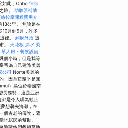
管如此，Cabo
律師
聖之旅。
助聽器補助
經絡按摩課程費用介
13公里。 無論是在
從10月到5月，許多
在這裡。
到府外燴
這
集市。
天花板 漏水 緊
 單人房
-
餐飲設備
幾個小時，但是我等
）皇帝為自己建造美麗
家公司
Norte美麗的
少的，因為它幾乎是無
amui）島位於泰國南
增長趨勢，這是亞洲
處都是令人嘆為觀止
經夢想著去海灘，在
一個古老的傳說，薩
當地居民的幫助。
至邀請他們參加當地