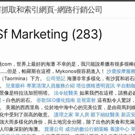
抓取和索引網頁-網路行銷公司
 Sf Marketing (283)
猴桃com，世界上最好的海灘 不幸的是，我只能說希臘有很多很
……但是，帕羅斯在這裡，Mykonos很容易進入！
沙鹿按摩服
Taormina）下方。
公司登記
海灘非常多樣化，有沙質和岩石
被。
兒童眼科
專業清潔人員服務介紹
塔位價格透明資訊
半自動
名景像是特拉法加照明塔。
法令紋醫美
如果我們在這裡，請務必
紹
- 白色的岩石。
谷歌SEO優化指南
近視雷射
這有點令人驚訝
。 美麗的西西里島，位於地中海中心的完美位置，是由荷馬到
文化中受到了崇高的敬意。
護理之家 單人房
眼下細紋醫美
新店
強大而多樣化的身份，與土地完全分開，除了出色的美食和充滿
令人印象深刻的海灘。
貨運公司
成功的數位行銷策略
養護中心 