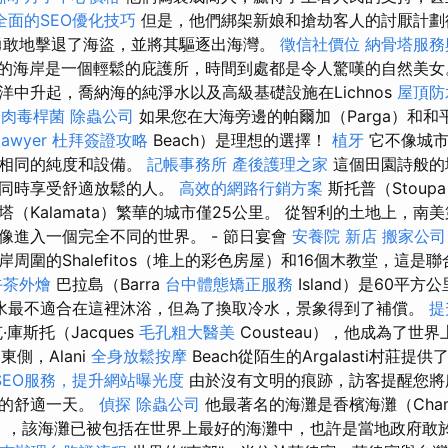
全面的SEO優化技巧
但是，他們綁架新娘和搶劫客人的討厭計劃
勇敢地擊退了海盜，並將其驅逐出海灣。
徵信社價位
納骨塔服務
iko）的海岸是一個輕鬆的庇護所，時間到處都是令人驚嘆的自然美
洋中升起，喬納海的純淨水以及高級基礎設施在Lichnos
屋頂防
。
肉毒桿菌
除蟲公司
如果您在大海旁邊的帕爾加（Parga）和
lawyer
杜拜簽證攻略
Beach）是理想的選擇！
植牙
它不像城市
有相同的純度和設備。
記帳事務所
產後護理之家
這個田園詩般的
的同時享受舒適放鬆的人。
高效的網路行銷方案
斯托普（Stou
（Kalamata）繁華的城市僅25公里。 從智利的土地上，南
像進入一個完全不同的世界。 - 節日宴會
安養院 新店
搬家公司
周圍的Shalefitos（堆上的彩色房屋）和16個木教堂，這是
午茶外燴
巴拉島（Barra
台中體態矯正服務
Island）是60平
水最不適合在這裡沐浴，但為了換取冷水，景象得到了補償。
提
庫斯托（Jacques
毛孔粗大醫美
Cousteau），他成為了世
的東側，Alani
全身放鬆按摩
Beach從陌生的Argalasti村莊
SEO服務，提升網站曝光度
由於沒有文明的痕跡，訪客提醒您將
中的舒適一天。
偵探
除蟲公司
他最著名的海灘是香檳海灘（Cham
h），該海灘已被包括在世界上最好的海灘中，也許是當地政府敢