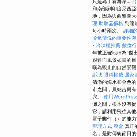
只是為了看海岸...
台
和南部到印度尼西亞
地，因為與西雅圖大
理
助聽器價格
到達
每小時兩次。
詳細的
冷氣清洗的重要性
-
冷凍櫃推薦
數位行
年被正確地稱為“傑
艱難而風景如畫的
嘆為觀止的自然景
訴狀
眼科權威
居家
清澈的海水和金色
市之間，貝納吉爾有
穴。
使用WordPr
灘之間，根本沒有從
它，請利用飛往其
電子郵件（）的能
辦理方式
餐盒
真正
名，是對傳統節日