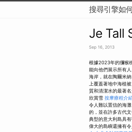
搜尋引擎如何
Je Tall
Sep 16, 2013
根據2023年的獼
能向他們展示所有人
海岸，就在陶爾米納（
上覆蓋著地中海植
質和清潔水的最著
欣賞雪
按摩療程介
令人難以置信的海灘
的，並在許多古代
典型的意大利島具有
偉大的島嶼還擁有