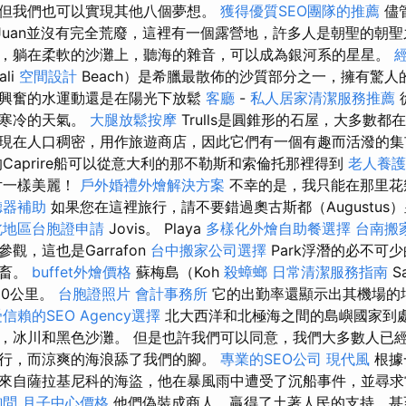
但我們也可以實現其他八個夢想。
獲得優質SEO團隊的推薦
儘
Juan並沒有完全荒廢，這裡有一個露營地，許多人是朝聖的朝
，躺在柔軟的沙灘上，聽海的雜音，可以成為銀河系的星星。
li
空間設計
Beach）是希臘最散佈的沙質部分之一，擁有驚人的
興奮的水運動還是在陽光下放鬆
客廳
-
私人居家清潔服務推薦
免寒冷的天氣。
大腿放鬆按摩
Trulls是圓錐形的石屋，大多數都
現在人口稠密，用作旅遊商店，因此它們有一個有趣而活潑的
Caprire船可以從意大利的那不勒斯和索倫托那裡得到
老人養護
片一樣美麗！
戶外婚禮外燴解決方案
不幸的是，我只能在那里花
聽器補助
如果您在這裡旅行，請不要錯過奧古斯都（Augustus
北地區台胞證申請
Jovis。 Playa
多樣化外燴自助餐選擇
台南搬
觀，這也是Garrafon
台中搬家公司選擇
Park浮潛的必不可
牲畜。
buffet外燴價格
蘇梅島（Koh
殺蟑螂
日常清潔服務指南
S
00公里。
台胞證照片
會計事務所
它的出勤率還顯示出其機場的
信賴的SEO Agency選擇
北大西洋和北極海之間的島嶼國家到
，冰川和黑色沙灘。 但是也許我們可以同意，我們大多數人已
行，而涼爽的海浪舔了我們的腳。
專業的SEO公司
現代風
根據
來自薩拉基尼科的海盜，他在暴風雨中遭受了沉船事件，並尋求
詢問
月子中心價格
他們偽裝成商人，贏得了土著人民的支持，甚