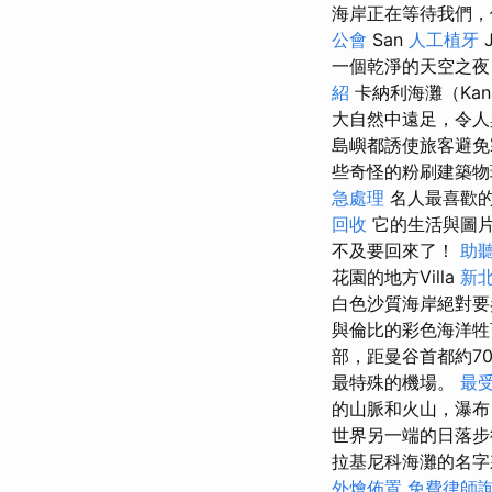
海岸正在等待我們，
公會
San
人工植牙
一個乾淨的天空之夜
紹
卡納利海灘（Kana
大自然中遠足，令人
島嶼都誘使旅客避
些奇怪的粉刷建築物
急處理
名人最喜歡的
回收
它的生活與圖
不及要回來了！
助
花園的地方Villa
新
白色沙質海岸絕對要參
與倫比的彩色海洋
部，距曼谷首都約7
最特殊的機場。
最受
的山脈和火山，瀑布
世界另一端的日落步
拉基尼科海灘的名字
外燴佈置
免費律師