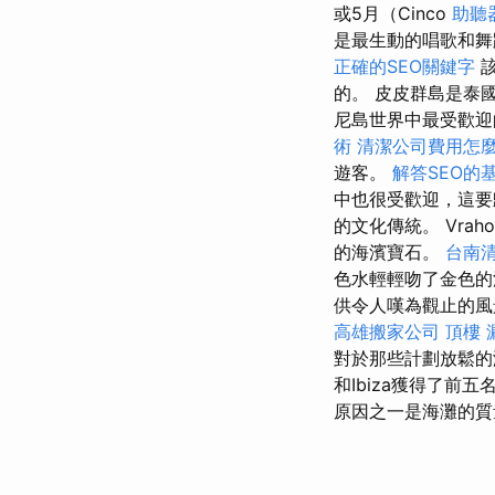
或5月（Cinco
助聽
是最生動的唱歌和舞
正確的SEO關鍵字
該
的。 皮皮群島是泰
尼島世界中最受歡迎
術
清潔公司費用怎
遊客。
解答SEO的
中也很受歡迎，這要
的文化傳統。 Vrah
的海濱寶石。
台南
色水輕輕吻了金色
供令人嘆為觀止的風
高雄搬家公司
頂樓 
對於那些計劃放鬆的海灘
和Ibiza獲得了
原因之一是海灘的質