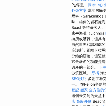
的婚禮。
長照中心
外燴方案
當地居民
尼科（Sarakin
味，雄偉的岩石從海
Beach等待著客人
廊牛海灘（Lichnos
擁擠或嘈雜，但具
自然世界和諧相處
庇護所，距離卡拉馬塔
分鐘的渡輪，但這就
它最著名的功能是海岸
遺產的一部分。
下
沙質區域。
牙橋
海
SEO技巧
多虧了雅克·
一。 在Pelion半島
登記
搬家
全方位的
這個未受到的天堂
店
高級外燴
Beac