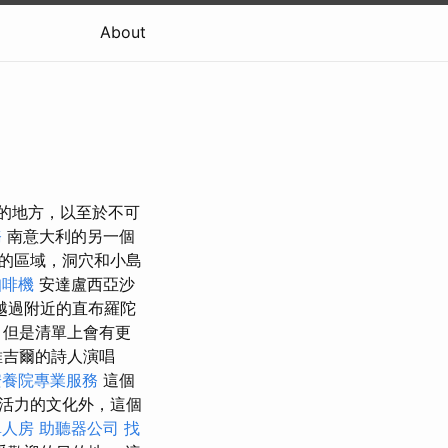
About
棒的地方，以至於不可
務
南意大利的另一個
的區域，洞穴和小島
咖啡機
安達盧西亞沙
越過附近的直布羅陀
，但是清單上會有更
維吉爾的詩人演唱
安養院專業服務
這個
活力的文化外，這個
單人房
助聽器公司
找