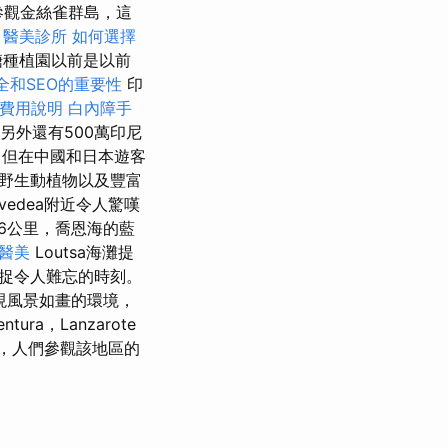
參觀金絲雀群島，這
。
醫美診所
如何選擇
糖種植園以前是以前
全和SEO的重要性
印
費用說明
白內障手
，另外還有500萬印尼
，但在中國和日本遊客
野生動植物以及豐富
vedea附近令人驚嘆
6公里，喬恩海的藍
醫美
Loutsa海灘提
捉令人難忘的時刻。
現風景如畫的環境，
a，Lanzarote
實，人們參觀該地區的