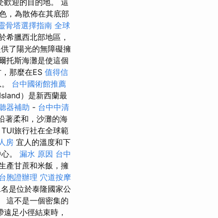
歡迎的目的地。 這
色，為散佈在其底部
靈骨塔選擇指南
全球
位於希臘西北部地區，
提供了陽光的無障礙擁
爾托斯海灘是使這個
，那麼在ES
值得信
息。
台中國術館推薦
Island）是新西蘭最
聽器補助
-
台中中清
沿著柔和，沙灘的海
TUI旅行社在全球範
人房
宜人的溫度和下
中心。
漏水 原因
台中
生產甘蔗和米飯，擁
台胞證辦理
穴道按摩
二名是位於泰隆國家公
h。 這不是一個密集的
帶遠足小徑結束時，