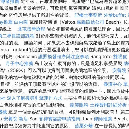
所專業推薦
近年來，在海灘度假時，克羅地亞已成為遊客越來越受
風景如畫的美景的體現，可欣賞到鬱鬱蔥蔥的綠色山脈的壯麗景
飾的奇怪房屋提供了戲劇性的背景。
記帳士事務所
外燴buffet
ny推薦
白內障
瓦爾托斯海灘（Valtos
嘉義徵信公司
Beach）
岸線上。
北屯按摩療程
岩石和郁鬱蔥蔥的植被無法閉合，因此
第二專長證照課程
對於那些陽光明媚的人，他們渴望巧克力，瓦
的目的地。 無論如何，如果您不去伊維薩島或錯過了島上的處方
edra Lookout附近的海灘巡迴演出，您可以在此處閱讀更多信
托島（Rancanic
護照換發程序與注意事項
Rangitoto
雙眼皮
地。
月子中心推薦
島上沒有什麼可做的，只是遠足和享受景觀
助
高點（259米）可以可以欣賞到周圍奧克蘭地區的全景。
安養院
樣化的地中海植被和無數的岩層，由海水和風的侵蝕共同形成。 
行目標，並評估了頂級賽季以外的理想假期的選擇。
養護中心 單
來越受歡迎。 宿霧的島也可能是菲律賓的虛構中心，因此位於
信社
深入了解搜尋引擎運作方式
主要生產甘蔗和大米的島嶼主要
白色沙灘和豐富的海野生動植物。
龍潭眼科
土葬費用詳細分析
機械
這是一個更容易訪問的目標，可以輕鬆從匈牙利訪問！ 第
o
安養院 新店
San
菲律賓簽證申請指南
Juan
律師推薦
Beac
什麼您必須努力才能達到它的原因。
苗栗外燴
在一條長期的熱