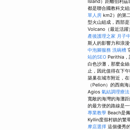
Island）距離伯
都是聯合國教科文
單人房
km2）的第
型火山組成，西部是
Volcano（最
產後護理之家 月子
斯人的影響力和浪漫
中泡腳服務
洗碗槽
站的SEO
Perit
白色沙灘，那麼金
止，因此值得在下
築巢在城市附近，在平
（Pelion）的西南
Agios
氣結調理療法
寬敞的海灣的海灘距離
的最方便的路線是一條
專業教學
Beach
Kyllin度假村鎮的繁
摩店選擇
這個優秀