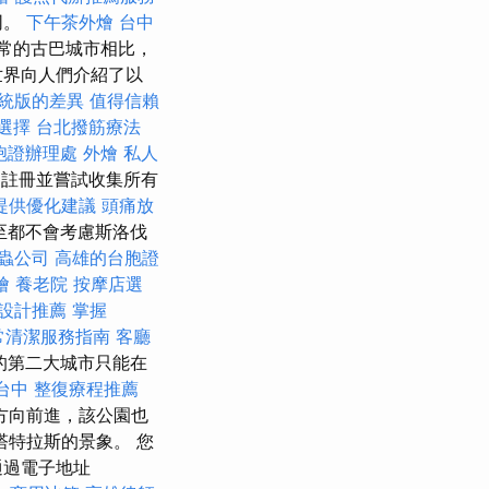
同。
下午茶外燴
台中
常的古巴城市相比，
世界向人們介紹了以
統版的差異
值得信賴
選擇
台北撥筋療法
胞證辦理處
外燴
私人
註冊並嘗試收集所有
提供優化建議
頭痛放
至都不會考慮斯洛伐
蟲公司
高雄的台胞證
燴
養老院
按摩店選
設計推薦
掌握
常清潔服務指南
客廳
的第二大城市只能在
台中
整復療程推薦
方向前進，該公園也
塔特拉斯的景象。 您
通過電子地址