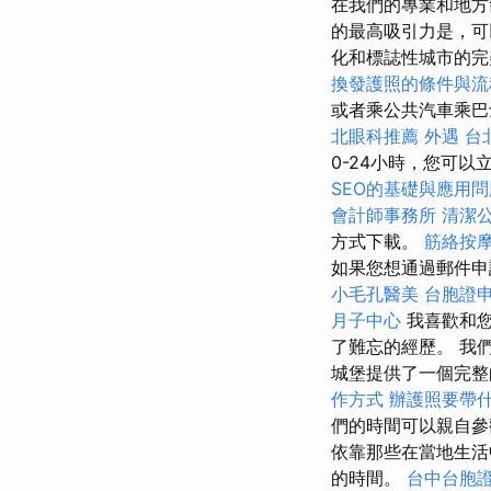
在我們的專業和地方
的最高吸引力是，
化和標誌性城市的
換發護照的條件與流
或者乘公共汽車乘
北眼科推薦
外遇
台
0-24小時，您可
SEO的基礎與應用問
會計師事務所
清潔
方式下載。
筋絡按
如果您想通過郵件
小毛孔醫美
台胞證
月子中心
我喜歡和您
了難忘的經歷。 我們
城堡提供了一個完整
作方式
辦護照要帶
們的時間可以親自
依靠那些在當地生活
的時間。
台中台胞