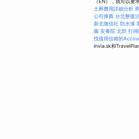
（EN），我可以要
土葬費用詳細分析
公司推薦
台北整復
新北徵信社
防水漆
園
安養院 北部
打掃
找值得信賴的Account
Invia.sk和Travel