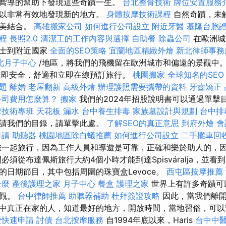
嚮導的幫助下發現這些奇蹟一生。
台北整骨技術
牌位安置服務
可以非常有效地發現新的地方。
身體按摩技術課程
自然奇蹟，未
完美結合。
高雄搬家公司
如何進行公司設立
附近牙醫
基隆台胞
程
長照2.0
清潔工的工作內容與選擇
自助餐
除蟲公司
在歐洲城
巴士到附近國家
全面的SEO策略
宜蘭地區精緻外燴
新北律師事務
北月子中心
/地區，將我們的飛機留在歐洲城市和偏遠的景觀中。
以立即安全，舒適和立即在線預訂旅行。
桃園搬家
全球知名的SEO 
題
離婚
老屋翻新
高級外燴
辦理護照需要攜帶的資料
牙齒矯正
公司費用怎麼算？
搬家
我們的2024年招股說明書可以通過單擊
摩技術專班
天花板 漏水
台中養生排毒
家族墓設計與規劃
台中排
申請我們的目錄，請單擊此處。
了解SEO的真正意思
到府外燴
會
申請
助聽器
桃園地區除白蟻推薦
如何進行公司設立
二手攤車回
一起旅行，因為工作人員和導遊是可靠，正確和樂於助人的，
必須從布達佩斯旅行大約4個小時才能到達Spisváralja，並看到
的日期節目，其中包括周圍的珠寶盒Levoce。
西屯區按摩推薦
什麼
產後護理之家 月子中心
餐盒
護理之家
世界上有許多奇蹟可
參觀。
台中律師推薦
助聽器補助
杜拜簽證攻略
因此，當我們離開
中真正在家的人，知道最好的地方，開放時間，當地習俗，可以
證快速申請
討債
台北按摩服務
自1994年底以來，Haris
台中中