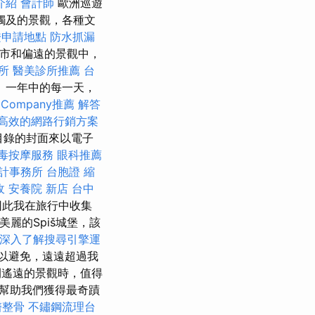
介紹
會計師
歐洲巡遊
觸及的景觀，各種文
證申請地點
防水抓漏
市和偏遠的景觀中，
所
醫美診所推薦
台
 一年中的每一天，
Company推薦
解答
高效的網路行銷方案
目錄的封面來以電子
毒按摩服務
眼科推薦
計事務所
台胞證
縮
收
安養院 新店
台中
因此我在旅行中收集
美麗的Spiš城堡，該
深入了解搜尋引擎運
以避免，遠遠超過我
遙遠的景觀時，值得
幫助我們獲得最奇蹟
醫整骨
不鏽鋼流理台