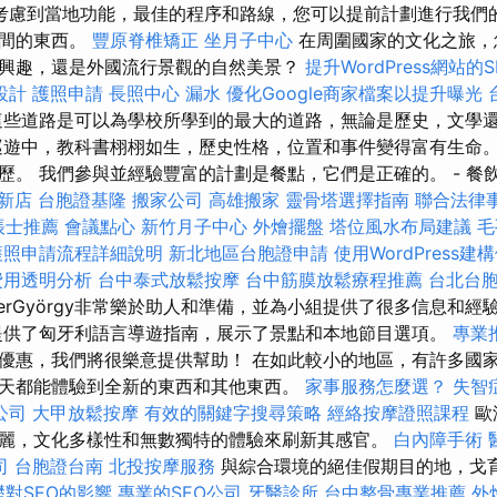
考慮到當地功能，最佳的程序和路線，您可以提前計劃進行我們
時間的東西。
豐原脊椎矯正
坐月子中心
在周圍國家的文化之旅，
興趣，還是外國流行景觀的自然美景？
提升WordPress網站的S
設計
護照申請
長照中心
漏水
優化Google商家檔案以提升曝光
些道路是可以為學校所學到的最大的道路，無論是歷史，文學
遊中，教科書栩栩如生，歷史性格，位置和事件變得富有生命。
歷。 我們參與並經驗豐富的計劃是餐點，它們是正確的。 - 餐
 新店
台胞證基隆
搬家公司
高雄搬家
靈骨塔選擇指南
聯合法律
帳士推薦
會議點心
新竹月子中心
外燴擺盤
塔位風水布局建議
毛
護照申請流程詳細說明
新北地區台胞證申請
使用WordPress
費用透明分析
台中泰式放鬆按摩
台中筋膜放鬆療程推薦
台北台
terGyörgy非常樂於助人和準備，並為小組提供了很多信息和經
提供了匈牙利語言導遊指南，展示了景點和本地節目選項。
專業
優惠，我們將很樂意提供幫助！ 在如此較小的地區，有許多國
天都能體驗到全新的東西和其他東西。
家事服務怎麼選？
失智
公司
大甲放鬆按摩
有效的關鍵字搜尋策略
經絡按摩證照課程
歐
麗，文化多樣性和無數獨特的體驗來刷新其感官。
白內障手術
司
台胞證台南
北投按摩服務
與綜合環境的絕佳假期目的地，戈
礎對SEO的影響
專業的SEO公司
牙醫診所
台中整骨專業推薦
外