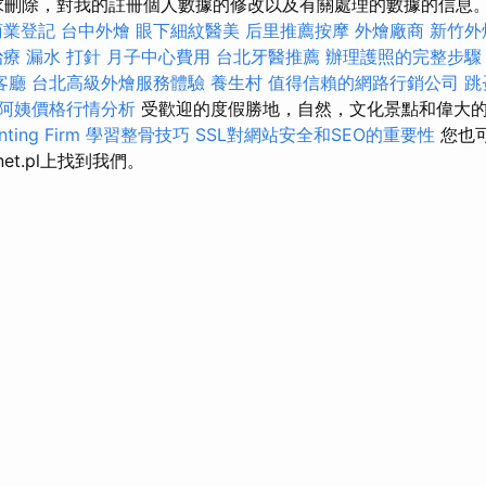
求刪除，對我的註冊個人數據的修改以及有關處理的數據的信息
商業登記
台中外燴
眼下細紋醫美
后里推薦按摩
外燴廠商
新竹外
治療
漏水 打針
月子中心費用
台北牙醫推薦
辦理護照的完整步
客廳
台北高級外燴服務體驗
養生村
值得信賴的網路行銷公司
跳
阿姨價格行情分析
受歡迎的度假勝地，自然，文化景點和偉大
ing Firm
學習整骨技巧
SSL對網站安全和SEO的重要性
您也可以
Planet.pl上找到我們。