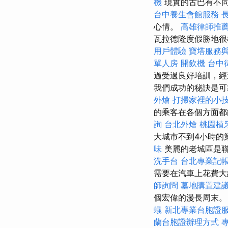
機
現實的古巴有不同
台中養生會館服務
心情。
高雄律師推
瓦拉德隆度假勝地
用戶體驗
寶塔服務
單人房
開飲機
台中
過受過良好培訓，經
我們成功的秘訣是可
外燴
打掃家裡的小
的乘客在各個方面
詢
台北外燴
桃園植
大城市不到4小時的
味
美麗的老城區是
洗手台
台北專業記
需要在汽車上花費大
師詢問
墓地購置建
個宏偉的漫長周末。
蟻
新北專業台胞證
蘭台胞證辦理方式