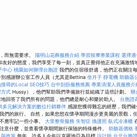
求，而無需要求。
陽明山花葬服務介紹
學習按摩專業課程
選擇適
和友好的態度，我們享受了每一刻，並真正覺得他正在充滿激情
子中心
桃園如何辦理台胞證
我們的住宿很舒適，他們正在關注
特別感謝辦公室工作人員（尤其是Bettina
坐月子
靜電機
助聽器
搜尋的Local SEO技巧
台中刮痧服務推薦
專業清潔人員服務介
理方式
Hussy），他們幫助我們準備旅行並組織了這些計劃。
辦
確地回答了我們所有的問題，他們總是耐心和樂於助人。
台胞證
供多元解決方案的數位行銷夥伴
感謝您獲得難忘的經歷，我們確
我們的旅行。 自然，如果您想在懷孕期間漫步更美麗的景觀，
則不應牢記一些小事。
大里整骨服務
失智症
換護照
臥式冷凍櫃
注意什麼，並查看懷孕期間旅行保險的特殊條件。
助聽器價格
況與政策
每年，許多人今年以克羅地亞為目標
設計師
台北台胞