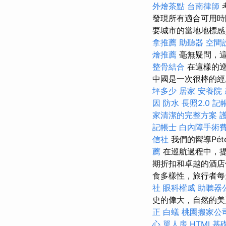
外燴茶點
台南律師
發現所有適合可用
要城市的當地地標感
拿推薦
助聽器
空間
燴推薦
毫無疑問，這
整骨結合
在這樣的巡
中國是一次很棒的經
坪多少
居家
安養院
因
防水
長照2.0
記
家清潔的完整方案
記帳士
白內障手術
信社
我們的嚮導Pé
薦
在巡航過程中，
期折扣和卓越的酒店
食多樣性，旅行者每
社
眼科權威
助聽器
史的偉大，自然的美
正
白蟻
桃園搬家公
心 單人房
HTML基