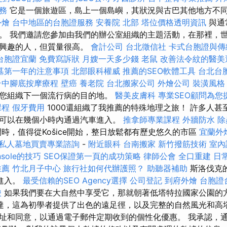
務
它是一個旅遊區，島上一個島嶼，其狀況與古巴其他地方不
外燴
台中地區的台胞證服務
安養院 北部
塔位價格透明資訊
與通
。 我們邀請您參加由我們的辦公室組織的主題活動，在那裡，
感興趣的人，但質量很高。
會計公司
台北徵信社
卡式台胞證與傳
台胞證宜蘭
免費寫訴狀
月嫂一天多少錢
老鼠
改善法令紋的醫美
墓第一年的注意事項
北部眼科權威
推薦的SEO軟體工具
台北台
台中腳底按摩療程
壁癌
養老院
台北搬家公司
外燴公司
裝潢風格
您組織下一個流行病的目的地。
醫美皮膚科
專業SEO顧問為您
課程
假牙費用
1000還組織了我推薦的特殊地理之旅！ 許多人甚
可以在幾個小時內通過汽車進入。
推拿師專業課程
外牆防水
除
時，值得從Košice開始，整日放鬆都有歷史悠久的市區
宜蘭外
私人墓地買賣專業諮詢
-
附近眼科
台南搬家
新竹撥筋技術
室內
onsole的技巧
SEO保證第一頁的成功策略
律師公會
全口重建
日
推薦
竹北月子中心
旅行社如何代辦護照？
助聽器補助
斯洛伐克
進入。
最受信賴的SEO Agency選擇
公司登記
到府外燴
台胞證
酸
如果我們要在大自然中享受它，那就朝著低塔特拉國家公園的
達，這為初學者提供了出色的遠足徑，以及完整的自然風光和高
址和同意，以通過電子郵件定期收到的個性化優惠。 我承認，