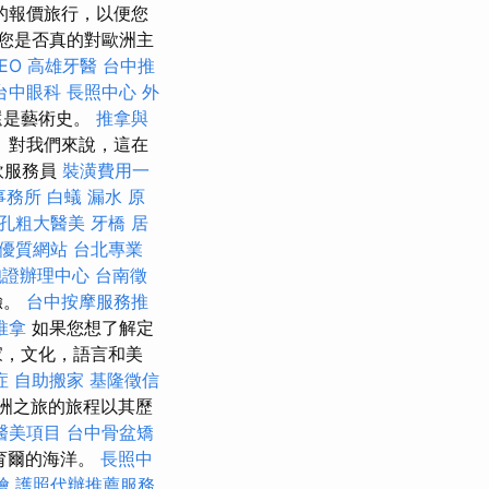
的報價旅行，以便您
您是否真的對歐洲主
EO
高雄牙醫
台中推
台中眼科
長照中心
外
還是藝術史。
推拿與
 對我們來說，這在
飲服務員
裝潢費用一
事務所
白蟻
漏水 原
孔粗大醫美
牙橋
居
建構優質網站
台北專業
胞證辦理中心
台南徵
驗。
台中按摩服務推
推拿
如果您想了解定
家，文化，語言和美
症
自助搬家
基隆徵信
洲之旅的旅程以其歷
醫美項目
台中骨盆矯
育爾的海洋。
長照中
燴
護照代辦推薦服務