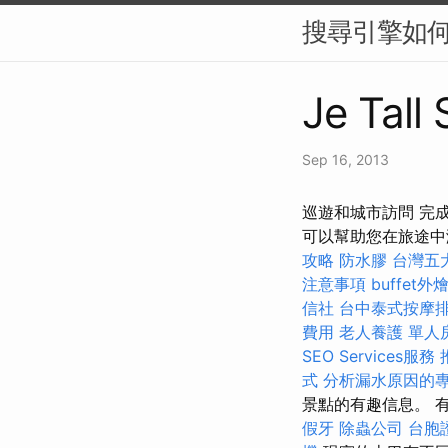
搜尋引擎如何
Je Tall
Sep 16, 2013
巡遊和城市訪問 完
可以幫助您在旅途中
攻略
防水膠
台灣五
注意事項
buffet外
信社
台中泰式按摩
費用
老人養護 單人
SEO Services服務
式
分析漏水原因的
景點的有趣信息。 
假牙
除蟲公司
台胞