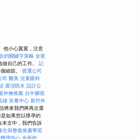
他小心翼翼，注意
合的關鍵字策略
全瓷
地做自己的工作。
記
每個細節。
貨運公司
公司
醫美
兒童眼科
紹
屋頂防水
設計公
桌外燴推薦
台中腳底
高雄
安養中心
新竹外
信將來我們將再次選
但是如果您以懷孕的
在本文中，我們告訴
養生與整復推廣學習
證辦理中心
全面的