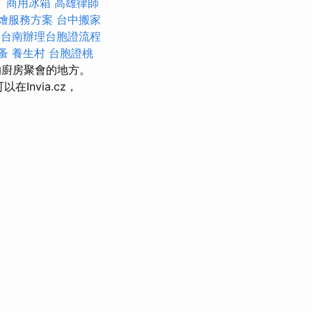
。
商用冰箱
高雄律師
燴服務方案
台中搬家
驟
台南辦理台胞證流程
蚤
養生村
台胞證桃
的廚房聚會的地方。
在Invia.cz，