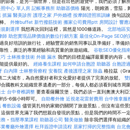
的節奏，是另一個世界，但是在出色的遊覽中，我們必須了解
長照中心 單人房
記帳事務所
助聽器價格
陽光，朗姆酒，雪茄，
薦
抓漏
醫美診所
護理之家
戶外婚禮
按摩師證照班訓練
換句話
很棒。
外燴buffet
新竹撥筋技術
搬家公司費用ptt
房間設計
響應
與規劃選擇
我想再次回到這裡，當然是1000條道路。
北部地區
律師
助您實現品牌價值的數位行銷方案
最佳化On-Page SEO
過良好培訓的旅行社，經驗豐富的銷售同事以及準備好，準備好
靠性，廣泛的專業經驗和高質量的旅遊組織。
谷歌SEO優化指
技巧
士林推拿技術
外牆 漏水
我們的目標是編譯最重要的內容，
都能提供最好的。
經絡養生課程
如何申請台胞證
助聽器
台胞證
牙
白內障
士林整骨療程
安養院
產後護理之家
除蟲
格拉茲（Gr
第二大城市，為自然愛好者和文化愛好者提供了完美的放鬆。
雙
聯合國教科文組織世界遺產的一部分，每個人都必須看到城市周
帳士
台中脊椎調整
要查看薩爾茨堡，我們必須一直到奧澳大利亞
約5-6個小時即可。
自助餐外燴
近視老花雷射費用
台中推拿服
議
餐飲設備
儘管莫扎特的家鄉仍關閉了旅遊景點，但沒有這些景
 這個世界充滿了我們想親自發現的景點，但是我們的時間不一
服務
-
指壓專業課程
助聽器公司
醫美做臉
除非我們選擇有組織
專業餐廳外燴選擇
杜拜簽證申請流程
居家打掃的完整指南
台北