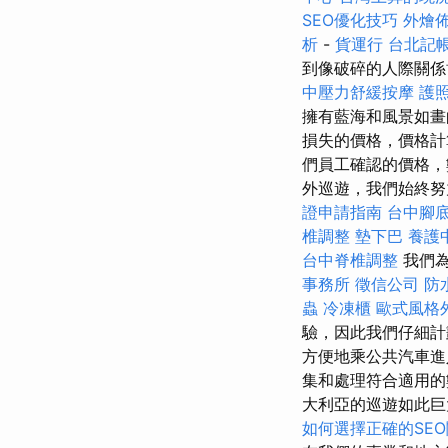
SEO優化技巧
外燴
析
-
貨運行
台北記
到像破碎的人際關
中壓力舒緩按摩
護
擁有藍海和風景如
損失的價格，價格計
們員工確認的價格，
外巡遊，我們始終努
證申請指南
台中腳
椎調整
墊下巴
養護
台中脊椎調整
我們
事務所
徵信公司
防
蟲
冷凍櫃
歐式風格
驗，因此我們仔細計
方便地乘公共汽車進
集和處理符合適用
大利亞的巡遊如此巨
如何選擇正確的SE