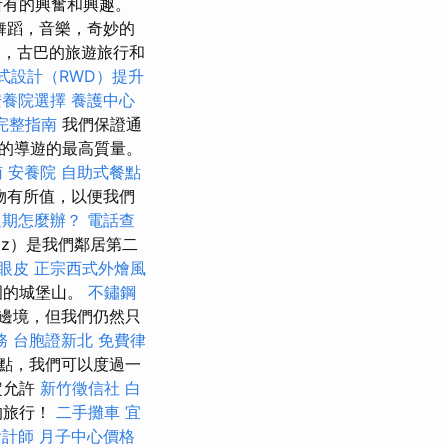
所有的興奮和興趣。
舞蹈，音樂，奇妙的
說，古巴的旅遊旅行和
式設計（RWD）提升
安養院選擇
養護中心
的完整指南
我們保證通
的導遊的最高質量。
南
安養院
自助式餐點
物有所值，以便我們
過期怎麼辦？
電話查
az）是我們鄰居第二
眼皮
正宗西式外燴風
圍的城堡山。
不鏽鋼
邊境，但我們仍然只
務
台胞證新北
免費律
點，我們可以度過一
定允許
新竹徵信社
白
的旅行！
二手攤車
宜
會計師
月子中心價格