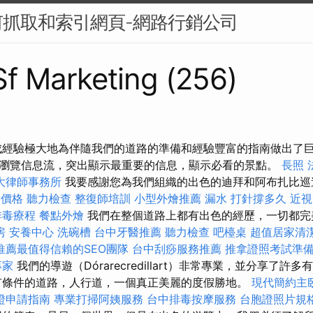
抓取和索引網頁-網路行銷公司
 Sf Marketing (256)
成經驗極大地為伴隨我們的道路的準備和經驗豐富的指南做出了
瀏覽信息流，突出顯示最重要的信息，顯示必看的景點。
長照
大律師事務所
我要感謝您為我們組織的出色的迪拜和阿布扎比
燴價格
聽力檢查
整復師培訓
小型外燴推薦
漏水 打針撐多久
近視
排毒療程
餐點外燴
我們在整個道路上都有出色的經歷，一切都完
房
安養中心
洗碗槽
台中牙醫推薦
聽力檢查
吧檯桌
超值居家清潔
推薦最值得信賴的SEO團隊
台中刮痧服務推薦
推拿證照考試準
專家
我們的導遊（Dórarecredillart）非常專業，並分享了
有條件的道路，人行道，一個真正美麗的度假勝地。
現代簡約主
證申請指南
專業打掃阿姨服務
台中排毒按摩服務
台胞證照片規