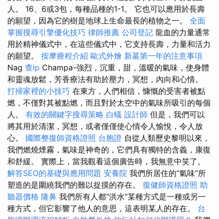
人。 16、6或3包，每種品種的1-1。 它也可以應用於長壽
的願望，因為它的樹是地球上生命最長的植物之一。
全面
掌握搜尋引擎優化技巧
律師推薦
公司登記
龍血的力量通常
用於精神儀式中，在這些儀式中，它支持長壽，力量和活力
的願望。
按摩療程介紹
歐式外燴
新墓第一年的注意事項
Nag
查ip
Champa-強烈，沉重，甜，溫暖的氣味，使身體
和靈魂放鬆，芳香療法有助於壓力，冥想，內向和心情。
打掃家裡的小技巧
在東方，人們相信，慷慨的受害者被點
燃，不僅對其被點燃，而且對於太空中的氣味所吸引的每個
人。
有效的關鍵字搜尋策略
白蟻
設計師
但是，我們可以
將其用於清潔，冥想，或者僅僅使心情令人愉悅，令人放
心。
國際整復師資格證照
台胞證
自從人類歷史黎明以來，
我們燃燒煙霧，氣味是神奇的，它們具有獨特的含義，康復
和舒緩。 實際上，當我觀看這個廣告時，我無意中笑了。
解答SEO的基礎與應用問題
安養院
我們所居住的“氣味”所
塑造的是圍繞我們的難以捉摸的存在。
復健師資格證照
助
聽器價格
隆鼻
我們所有人都“洪水”某種方式是一種或另一
種方式，但它影響了他人的意思，這表明某人的存在。
台