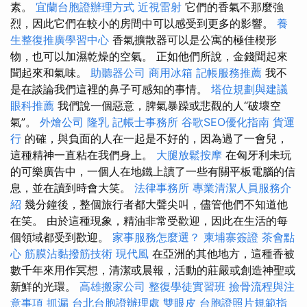
素。
宜蘭台胞證辦理方式
近視雷射
它們的香氣不那麼強
烈，因此它們在較小的房間中可以感受到更多的影響。
養
生整復推廣學習中心
香氣擴散器可以是公寓的極佳楔形
物，也可以加濕乾燥的空氣。 正如他們所說，金錢聞起來
聞起來和氣味。
助聽器公司
商用冰箱
記帳服務推薦
我不
是在談論我們這裡的鼻子可感知的事情。
塔位規劃與建議
眼科推薦
我們說一個惡意，脾氣暴躁或悲觀的人“破壞空
氣”。
外燴公司
隆乳
記帳士事務所
谷歌SEO優化指南
貨運
行
的確，與負面的人在一起是不好的，因為過了一會兒，
這種精神一直粘在我們身上。
大腿放鬆按摩
在匈牙利未玩
的可樂廣告中，一個人在地鐵上讀了一些有關平板電腦的信
息，並在讀到時會大笑。
法律事務所
專業清潔人員服務介
紹
幾分鐘後，整個旅行者都大聲尖叫，儘管他們不知道他
在笑。 由於這種現象，精油非常受歡迎，因此在生活的每
個領域都受到歡迎。
家事服務怎麼選？
柬埔寨簽證
茶會點
心
筋膜沾黏撥筋技術
現代風
在亞洲的其他地方，這種香被
數千年來用作冥想，清潔或晨報，活動的莊嚴或創造神聖或
新鮮的光環。
高雄搬家公司
整復學徒實習班
撿骨流程與注
意事項
抓漏
台北台胞證辦理處
雙眼皮
台胞證照片規範指