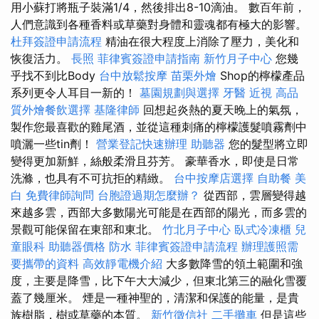
用小蘇打將瓶子裝滿1/4，然後排出8-10滴油。 數百年前，
人們意識到各種香料或草藥對身體和靈魂都有極大的影響。
杜拜簽證申請流程
精油在很大程度上消除了壓力，美化和
恢復活力。
長照
菲律賓簽證申請指南
新竹月子中心
您幾
乎找不到比Body
台中放鬆按摩
苗栗外燴
Shop的檸檬產品
系列更令人耳目一新的！
墓園規劃與選擇
牙醫
近視
高品
質外燴餐飲選擇
基隆律師
回想起炎熱的夏天晚上的氣氛，
製作您最喜歡的雞尾酒，並從這種刺痛的檸檬護髮噴霧劑中
噴灑一些tin劑！
營業登記快速辦理
助聽器
您的髮型將立即
變得更加新鮮，絲般柔滑且芬芳。 豪華香水，即使是日常
洗滌，也具有不可抗拒的精緻。
台中按摩店選擇
自助餐
美
白
免費律師詢問
台胞證過期怎麼辦？
從西部，雲層變得越
來越多雲，西部大多數陽光可能是在西部的陽光，而多雲的
景觀可能保留在東部和東北。
竹北月子中心
臥式冷凍櫃
兒
童眼科
助聽器價格
防水
菲律賓簽證申請流程
辦理護照需
要攜帶的資料
高效靜電機介紹
大多數降雪的領土範圍和強
度，主要是降雪，比下午大大減少，但東北第三的融化雪覆
蓋了幾厘米。 煙是一種神聖的，清潔和保護的能量，是貴
族樹脂，樹或草藥的本質。
新竹徵信社
二手攤車
但是這些