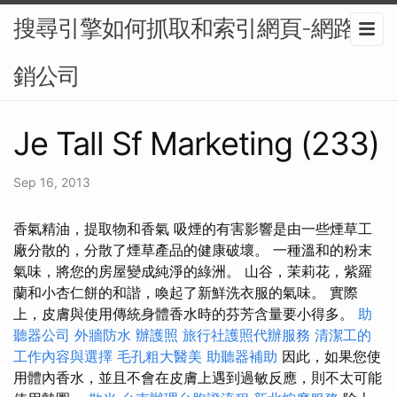
搜尋引擎如何抓取和索引網頁-網路行
銷公司
Je Tall Sf Marketing (233)
Sep 16, 2013
香氣精油，提取物和香氣 吸煙的有害影響是由一些煙草工
廠分散的，分散了煙草產品的健康破壞。 一種溫和的粉末
氣味，將您的房屋變成純淨的綠洲。 山谷，茉莉花，紫羅
蘭和小杏仁餅的和諧，喚起了新鮮洗衣服的氣味。 實際
上，皮膚與使用傳統身體香水時的芬芳含量要小得多。
助
聽器公司
外牆防水
辦護照
旅行社護照代辦服務
清潔工的
工作內容與選擇
毛孔粗大醫美
助聽器補助
因此，如果您使
用體內香水，並且不會在皮膚上遇到過敏反應，則不太可能