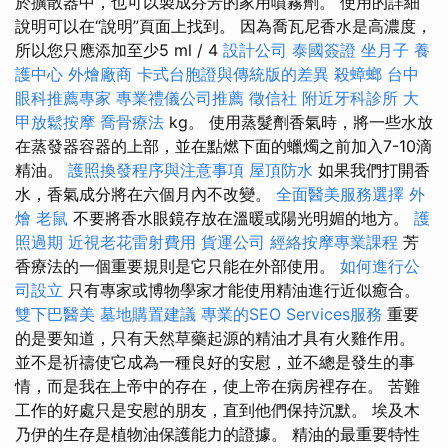
於擴散器中，也可以製成芬芳的家用噴霧劑。 使用的詳細
說明可以在“說明”頁面上找到。 因為喬瓦尼香水是高濃度，
所以您只應添加至少5 ml / 4
設計公司
泰國簽證
坐月子
養
護中心
外燴廠商
卡式台胞證與傳統版的差異
殺蟑螂
台中
眼科推薦專家
專業禮儀公司推薦
徵信社
附近牙科診所
大
甲放鬆按摩
喬骨療法
kg。 使用蒸髮劑香氣時，將一些水放
在蒸發器容器的上部，並在點燃下面的蠟燭之前加入7-10滴
精油。
護照換發程序與注意事項
屋頂防水
如果我們打開香
水，香氣成分將在六個月內不改變。
全面醫美服務選擇
外
燴
老鼠
不要將香水眼鏡存放在溫暖或陽光明媚的地方。
護
照過期
近視老花雷射費用
貨運公司
經絡按摩專業課程
芳
香療法的一個重要規則是它只能在外部使用。
如何進行公
司設立
只有專家或博物學家才能使用精油進行近似癒合。
雙下巴醫美
墓地購置建議
專業的SEO Services服務
重要
的是要知道，只有天然草藥起源的精油才具有火雞作用。
並不是祈禱使它成為一種良好的安慰，並不總是發生的事
情，而是我在上帝中的存在，使上帝在病房裡存在。 苦難
工作的好處只是安慰的朋友，直到他們保持沉默。 埃及木
乃伊的生存是植物油保護能力的證據。 精油的最重要特性