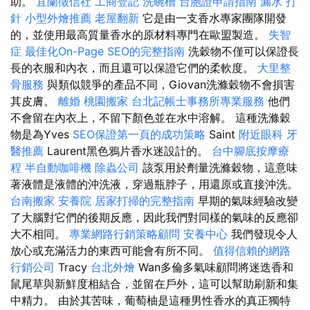
助。
宜蘭徵信社
工商登記
洗碗槽
台胞證申請指南
漏水 打
針
小型外燴推薦
老屋翻新
它是由一支香水專家團隊開發
的，並使用最高質量香水的原材料專門在歐盟製造。
失智
症
最佳化On-Page SEO的完整指南
洗穀物不僅可以保證長
長的衣服和內衣，而且還可以保證它們的柔軟度。
大里整
骨服務
與類似競爭的產品不同，Giovan洗滌穀物不會損害
其皮膚。
離婚
桃園搬家
台北記帳士事務所專業服務
他們
不會留在內衣上，不留下顏色並在水中溶解。 這種洗滌穀
物是為Yves
SEO保證第一頁的成功策略
Saint
附近眼科
牙
醫推薦
Laurent黑色鴉片香水迷設計的。
台中腳底按摩療
程
半自動咖啡機
除蟲公司
該泵用於劑量洗滌穀物，這意味
著液體是液體的沖洗液，穿過瓶脖子，用還原或直接沖洗。
台南搬家
安養院
居家打掃的完整指南
早期的氣味經驗改變
了大腦對它們的後期反應，因此我們對同樣的氣味的反應卻
大不相同。
專業網路行銷策略顧問
安養中心
我們發現令人
放心或充滿活力的東西可能會有所不同。
值得信賴的網路
行銷公司
Tracy
台北外燴
Wan多倫多氣味顧問將迷迭香和
鼠尾草與新鮮度相結合，並留在戶外，這可以幫助刷新和集
中精力。 由於其苦味，葡萄柚是這種男性香水的真正獨特