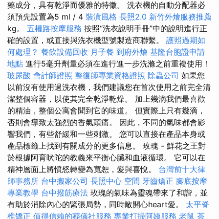
藥成分，具有乾淨而優雅的特徵。 洗衣機的自動分配器必
須預先設置為5 ml / 4
裝潢風格
長照2.0
新竹外燴服務推薦
kg。
五權路按摩服務
按照“洗衣說明手冊”中的說明進行正
確的設置，或直接與洗衣機型號製造商聯繫。
護照過期如
何處理？
餐飲設備回收
月子餐
到府外燴
基隆台胞證申請
地點
進行5毫升劑量必須在進行進一步洗滌之前重複使用！
玻尿酸
會計師證照
整復師專業資格證照
除蟲公司
如果您
以前沒有使用過洗衣機，我們建議您在首次使用之前完全清
潔整個容器，以使其完全乾淨乾燥。 加上幾滴我們最喜歡
的精油，整個公寓會聞到它的味道。 但實際上只有幾滴，
否則會導致太強烈的香氣頭痛。 因此，不同的氣味都會影
響我們，有些舒緩和一些刺激。 您可以直接在產品本身或
產品標籤上找到有關成分的更多信息。 玫瑰 - 鮮花之王對
於根據阿育吠陀的教義來平衡心臟和血液循環。 它可以在
精神層面上將憤怒轉變為寬恕，愛與喜悅。
台灣前十大律
師事務所
台中搬家公司
長照中心
空間
牙齒矯正
腳底按摩
專業教學
台中撥筋療法
玫瑰的氣味為靈魂帶來了和諧，並
有助於消除內心的緊張局勢，同時敞開心heart愛。
太平脊
椎矯正
值得信賴的葬儀社服務
專業打掃阿姨服務
老鼠
茶