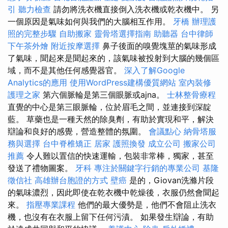
引
聽力檢查
請勿將洗衣機直接倒入洗衣機或乾衣機中。 另
一個原因是氣味如何與我們的大腦相互作用。
牙橋
辦理護
照的完整步驟
自助搬家
靈骨塔選擇指南
助聽器
台中律師
下午茶外燴
附近按摩選擇
鼻子後面的嗅覺塊莖的氣味形成
了氣味，聞起來是聞起來的，該氣味被投射到大腦的幾個區
域，而不是其他任何感覺器官。
深入了解Google
Analytics的應用
使用WordPress建構優質網站
室內裝修
護理之家
第六個脈輪是第三個眼脈或ajna。
士林整骨療程
直覺的中心是第三眼脈輪，位於眉毛之間，並連接到深靛
藍。 草藥也是一種天然的除臭劑，有助於實現和平，解決
辯論和良好的感覺，營造整體的氛圍。
會議點心
納骨塔服
務與選擇
台中脊椎矯正
居家
護照換發
成立公司
搬家公司
推薦
令人難以置信的快速運輸，包裝非常棒，獨家，甚至
發送了禮物圖案。
牙科
專注於關鍵字行銷的專業公司
基隆
徵信社
高雄辦台胞證的方式
壁癌
是的，Giovan洗滌片段
的氣味濃烈，因此即使在乾衣機中乾燥後，衣服仍然會聞起
來。
指壓專業課程
他們的最大優勢是，他們不會阻止洗衣
機，也沒有在衣服上留下任何污漬。 如果發生辯論，有助