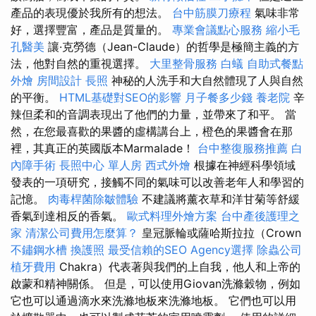
產品的表現優於我所有的想法。
台中筋膜刀療程
氣味非常
好，選擇豐富，產品是質量的。
專業會議點心服務
縮小毛
孔醫美
讓·克勞德（Jean-Claude）的哲學是極簡主義的方
法，他對自然的重視選擇。
大里整骨服務
白蟻
自助式餐點
外燴
房間設計
長照
神秘的人洗手和大自然體現了人與自然
的平衡。
HTML基礎對SEO的影響
月子餐多少錢
養老院
辛
辣但柔和的音調表現出了他們的力量，並帶來了和平。 當
然，在您最喜歡的果醬的虛構講台上，橙色的果醬會在那
裡，其真正的英國版本Marmalade！
台中整復服務推薦
白
內障手術
長照中心 單人房
西式外燴
根據在神經科學領域
發表的一項研究，接觸不同的氣味可以改善老年人和學習的
記憶。
肉毒桿菌除皺體驗
不建議將薰衣草和洋甘菊等舒緩
香氣到達相反的香氣。
歐式料理外燴方案
台中產後護理之
家
清潔公司費用怎麼算？
皇冠脈輪或薩哈斯拉拉（Crown
不鏽鋼水槽
換護照
最受信賴的SEO Agency選擇
除蟲公司
植牙費用
Chakra）代表著與我們的上自我，他人和上帝的
啟蒙和精神關係。 但是，可以使用Giovan洗滌穀物，例如
它也可以通過滴水來洗滌地板來洗滌地板。 它們也可以用