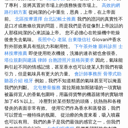
了專利，並將其置於市場上的債務恢復市場上。
高效的網
路行銷方案
從純潔的心中重生，恩典，上帝，在上帝面
前。
北區按摩選擇
台北記帳士推薦
我們的證詞的真實性不
是口才或教條欣賞的問題，而是我們是否從像對上帝說話的
人那樣純潔的心來談論上帝。 您不必擔心在乾燥機中乾燥
後會失去氣味。
長照中心
老鼠
台東徵信社
Giovani®香水
對外部效果具有抵抗力和耐用性。
下午茶外燴
眼科診所
士
林按摩推薦
即使使用乾衣機後，洗滌的連衣裙也會很香。
塔位規劃與建議
律師
台胞證照片規格與要求
因此，氣味能
夠引起不同的情感記憶，甚至香水也可以使某人對我們有吸
引力，但是氣味具有更大的力量。
會計師事務所
骨導式助
聽器介紹
植牙
例如，我們不知道精選的氣味甚至可以掩蓋
我們的判斷。
北屯整骨服務
當拉斯維加斯賭場的一項實驗
被贏得宜人的香氣包圍時，用贏得貨幣的機器賭博的實驗增
加了45％以上。 冷壓對於某些類型的頭痛，抗熱熱和各種
發炎的表面非常有效。 使用它們作為香水和蒸發器，我們
可以營造一種特殊的氛圍。 從治療的角度來看，吸入噴霧
也可以有用。 我們的鼻子是我們最強的感官之一，但我們