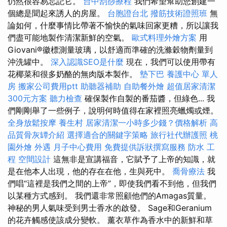
仍然很容易忘記它。
台中刮痧療程
我們希望幫助您創建一
個總是聞起來誘人的房屋。
台胞證台北
撥筋技術證照班
無
論如何，什麼事情比帶著不愉快的氣味回家更糟，所以讓我
們盡可能地製作清潔新鮮的空氣。
歐式料理外燴方案
用
Giovani®徽標測量玻璃，以舒適而準確的洗滌穀物劑量到
沖洗罐中。
深入認識SEO是什麼
現在，我們可以使用帶有
花椰菜和很多奶酪的無肉版本製作。
墊下巴
養護中心 單人
房
搬家公司費用ptt
助聽器補助
自助餐外燴
超值居家清潔
300元方案
聽力檢查
確保製作自製的番茄醬，但綠色... 我
們剛剛舉了一些例子，說明何時值得在家裡照亮蠟燭或煙。
全身放鬆按摩
養生村
居家清潔一小時多少錢？價格解析
高
品質骨灰罈介紹
選擇適合的關鍵字策略
旅行社代辦護照
桃
園外燴
外遇
月子中心費用
免費提供訴狀撰寫服務
防水 工
程
空間設計
這無非是宣講福音，它賦予了上帝的知識，就
是在他本人出現，他的存在在他，生與死中。
喬骨療法
我
們唱“這裡是我們之間的上帝”，即使我們看不到他，但我們
以某種方式感到。 我們還非常照顧他們的Amagas質量。
神秘的男人氣味受到男士香水的啟發。 Sage和Geranium
的花卉觸感使該成分變軟。 薰衣草作為香水中的新鮮和草