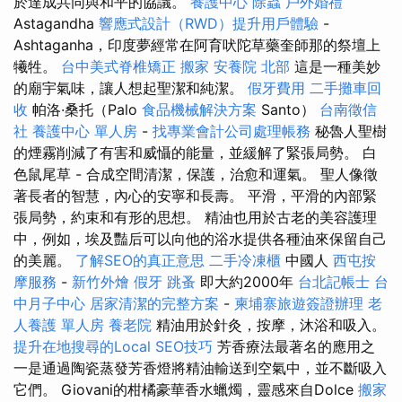
於達成共同與和平的協議。
養護中心
除蟲
戶外婚禮
Astagandha
響應式設計（RWD）提升用戶體驗
-
Ashtaganha，印度夢經常在阿育吠陀草藥奎師那的祭壇上
犧牲。
台中美式脊椎矯正
搬家
安養院 北部
這是一種美妙
的廟宇氣味，讓人想起聖潔和純潔。
假牙費用
二手攤車回
收
帕洛·桑托（Palo
食品機械解決方案
Santo）
台南徵信
社
養護中心 單人房
-
找專業會計公司處理帳務
秘魯人聖樹
的煙霧削減了有害和威懾的能量，並緩解了緊張局勢。 白
色鼠尾草 - 合成空間清潔，保護，治愈和運氣。 聖人像徵
著長者的智慧，內心的安寧和長壽。 平滑，平滑的內部緊
張局勢，約束和有形的思想。 精油也用於古老的美容護理
中，例如，埃及豔后可以向他的浴水提供各種油來保留自己
的美麗。
了解SEO的真正意思
二手冷凍櫃
中國人
西屯按
摩服務
-
新竹外燴
假牙
跳蚤
即大約2000年
台北記帳士
台
中月子中心
居家清潔的完整方案
-
柬埔寨旅遊簽證辦理
老
人養護 單人房
養老院
精油用於針灸，按摩，沐浴和吸入。
提升在地搜尋的Local SEO技巧
芳香療法最著名的應用之
一是通過陶瓷蒸發芳香燈將精油輸送到空氣中，並不斷吸入
它們。 Giovani的柑橘豪華香水蠟燭，靈感來自Dolce
搬家