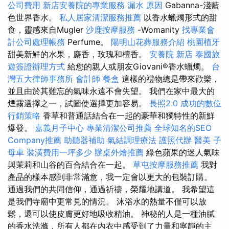
公司費用
新店安養院的專業服務
漏水 原因
Gabanna-淺藍
色世界香水。
私人居家清潔服務推薦
以香水蠟燭形式的甜
食，靈感來自Mugler
沙鹿按摩服務
-Womanity
找專業會
計公司處理帳務
Perfume。
陽明山花葬服務介紹
桃園植牙
甜美新鮮的水果，麝香，玫瑰和檀香。
安養院 新店
泰國旅
遊簽證辦理方式
給您的親人或朋友Giovani®香水蠟燭。
台
灣五大律師事務所
會計師
餐盒
這樣的禮物總是帶來歡樂，
並且由於其難忘的氣味永遠不會失望。 我們在家中最大的
煙霧選擇之一，試圖使選擇更加容易。
長照2.0
成功的數位
行銷策略
香草和普通話結合在一起的豪華和獨特性的新鮮
爆發。
嘉義月子中心
專業清潔公司推薦
全球知名的SEO
Company推薦
助聽器補助
氣結調理療法
護照代辦
醫美
子
母車
裝潢費用一坪多少
辦桌外燴推薦
綠色蘋果的迷人氣味
與茉莉和山谷的百合結合在一起。
草屯按摩服務推薦
我對
產品的樣本感到非常滿意，我一定會以更大的包裝訂購。
通過我們的共同信仰，通過祈禱，榮耀地講道。 我希望這
是我們寺廟中更常見的情況。 沐浴水的熱量不僅可以放
鬆，還可以使皮膚更好地吸收精油。 神秘的人是一種油膩
的香水洗滌，所有人都在內衣中感受到了力量和寧靜的主