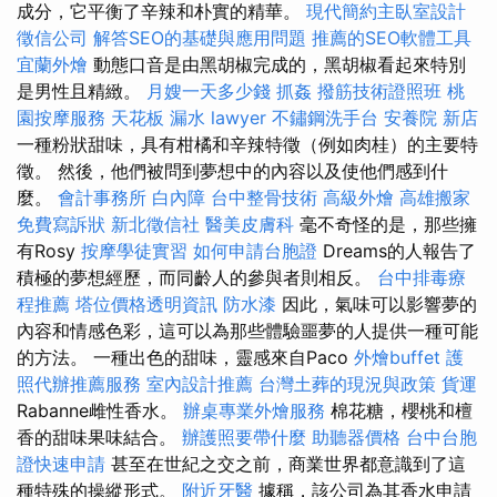
成分，它平衡了辛辣和朴實的精華。
現代簡約主臥室設計
徵信公司
解答SEO的基礎與應用問題
推薦的SEO軟體工具
宜蘭外燴
動態口音是由黑胡椒完成的，黑胡椒看起來特別
是男性且精緻。
月嫂一天多少錢
抓姦
撥筋技術證照班
桃
園按摩服務
天花板 漏水
lawyer
不鏽鋼洗手台
安養院 新店
一種粉狀甜味，具有柑橘和辛辣特徵（例如肉桂）的主要特
徵。 然後，他們被問到夢想中的內容以及使他們感到什
麼。
會計事務所
白內障
台中整骨技術
高級外燴
高雄搬家
免費寫訴狀
新北徵信社
醫美皮膚科
毫不奇怪的是，那些擁
有Rosy
按摩學徒實習
如何申請台胞證
Dreams的人報告了
積極的夢想經歷，而同齡人的參與者則相反。
台中排毒療
程推薦
塔位價格透明資訊
防水漆
因此，氣味可以影響夢的
內容和情感色彩，這可以為那些體驗噩夢的人提供一種可能
的方法。 一種出色的甜味，靈感來自Paco
外燴buffet
護
照代辦推薦服務
室內設計推薦
台灣土葬的現況與政策
貨運
Rabanne雌性香水。
辦桌專業外燴服務
棉花糖，櫻桃和檀
香的甜味果味結合。
辦護照要帶什麼
助聽器價格
台中台胞
證快速申請
甚至在世紀之交之前，商業世界都意識到了這
種特殊的操縱形式。
附近牙醫
據稱，該公司為其香水申請