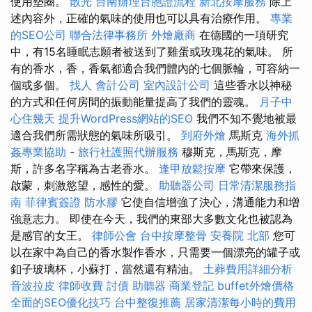
使用墊圈。
散光
台南辦理台胞證流程
新北按摩服務
除上
述內容外，正確的氣味的使用也可以具有治療作用。
專業
的SEO公司
聯合法律事務所
外燴廠商
在德國的一項研究
中，有15名睡眠志願者被送到了雞蛋或玫瑰花的氣味。 所
有的香水，香，香氣都適合我們體內的七個脈輪，可容納一
個或多個。
找人
會計公司
室內設計公司
這些香水以神秘
的方式和任何房間的振動能量提高了我們的靈魂。
月子中
心住幾天
提升WordPress網站的SEO
我們不知不覺地被最
適合我們所需狀態的氣味所吸引。
到府外燴
馬斯克
海外抓
姦專業協助
-
旅行社護照代辦服務
穆斯克，馬斯克，摩
斯，許多名字稱為古老香水。
逢甲放鬆按摩
它帶來保護，
啟蒙，刺激慾望，感性的愛。
助聽器公司
日常清潔服務指
南
菲律賓簽證
防水膠
它使自信增強了決心，溝通能力和增
強意志力。 即使在今天，我們的東部大多數文化也被認為
是感官的女王。
律師公會
台中按摩整骨
安養院 北部
您可
以在家中為自己的香水製作香水，只需要一個漂亮的罐子或
釦子玻璃杯，小蘇打，當然還有精油。
土葬費用詳細分析
音波拉皮
律師收費
討債
助聽器
商業登記
buffet外燴價格
全面的SEO優化技巧
台中整復推薦
居家清潔每小時的費用