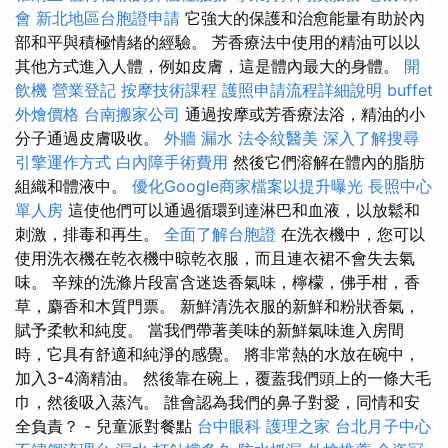
會
新北地區台胞證申請
它強大的保護和治愈能量有助於內
部和平與積極情緒的經驗。 芳香療法中使用的精油可以以
其他方式進入人體，例如皮膚，這是體內最大的身體。
開
飲機
營業登記
按摩技術課程
護照申請流程詳細說明
buffet
外燴價格
台南搬家公司
通過按摩或芳香療法浴，精油的小
分子通過皮膚吸收。
外牆 漏水
法令紋醫美
深入了解搜尋
引擎運作方式
白內障手術費用
然後它們溶解在體內的脂肪
組織和體液中。
優化Google商家檔案以提升曝光
長照中心
單人房
這使他們可以通過循環到達淋巴和血液，以放鬆和
刺激，排毒和再生。
全面了解台胞證
在洗衣機中，您可以
使用洗衣機在乾衣機中晾乾衣服，而且連衣裙不會失去氣
味。 辛辣的洗滌片段富含迷迭香氣味，檸檬，佛手柑，香
草，麝香和木質門票。 新鮮清洗衣服的新鮮和粉狀香氣，
賦予柔軟和純度。 當我們帶著美味的新鮮氣味進入房間
時，它具有舒適和純淨的感覺。 將非常熱的水放在碗中，
加入3-4滴精油。 然後靠在碗上，覆蓋我們頭上的一條大毛
巾，然後吸入蒸汽。 誰會認為我們的鼻子對愛，同情和安
全負責？ - 兒童派對餐點
台中眼科
護理之家
台北月子中心