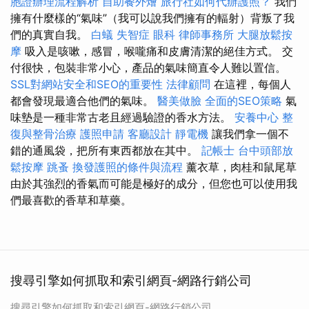
胞證辦理流程解析
自助餐外燴
旅行社如何代辦護照？
我們
擁有什麼樣的“氣味”（我可以說我們擁有的輻射）背叛了我
們的真實自我。
白蟻
失智症
眼科
律師事務所
大腿放鬆按
摩
吸入是咳嗽，感冒，喉嚨痛和皮膚清潔的絕佳方式。 交
付很快，包裝非常小心，產品的氣味簡直令人難以置信。
SSL對網站安全和SEO的重要性
法律顧問
在這裡，每個人
都會發現最適合他們的氣味。
醫美做臉
全面的SEO策略
氣
味墊是一種非常古老且經過驗證的香水方法。
安養中心
整
復與整骨治療
護照申請
客廳設計
靜電機
讓我們拿一個不
錯的通風袋，把所有東西都放在其中。
記帳士
台中頭部放
鬆按摩
跳蚤
換發護照的條件與流程
薰衣草，肉桂和鼠尾草
由於其強烈的香氣而可能是極好的成分，但您也可以使用我
們最喜歡的香草和草藥。
搜尋引擎如何抓取和索引網頁-網路行銷公司
搜尋引擎如何抓取和索引網頁-網路行銷公司