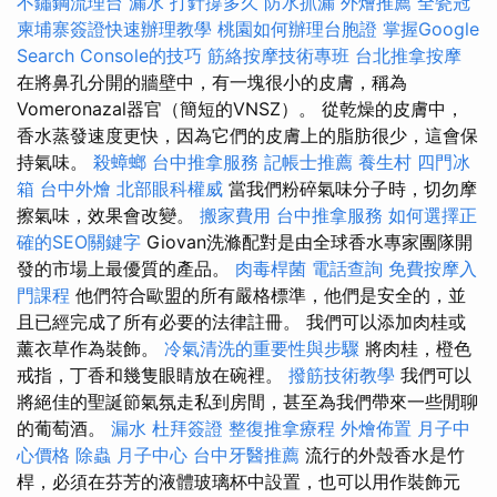
不鏽鋼流理台
漏水 打針撐多久
防水抓漏
外燴推薦
全瓷冠
柬埔寨簽證快速辦理教學
桃園如何辦理台胞證
掌握Google
Search Console的技巧
筋絡按摩技術專班
台北推拿按摩
在將鼻孔分開的牆壁中，有一塊很小的皮膚，稱為
Vomeronazal器官（簡短的VNSZ）。 從乾燥的皮膚中，
香水蒸發速度更快，因為它們的皮膚上的脂肪很少，這會保
持氣味。
殺蟑螂
台中推拿服務
記帳士推薦
養生村
四門冰
箱
台中外燴
北部眼科權威
當我們粉碎氣味分子時，切勿摩
擦氣味，效果會改變。
搬家費用
台中推拿服務
如何選擇正
確的SEO關鍵字
Giovan洗滌配對是由全球香水專家團隊開
發的市場上最優質的產品。
肉毒桿菌
電話查詢
免費按摩入
門課程
他們符合歐盟的所有嚴格標準，他們是安全的，並
且已經完成了所有必要的法律註冊。 我們可以添加肉桂或
薰衣草作為裝飾。
冷氣清洗的重要性與步驟
將肉桂，橙色
戒指，丁香和幾隻眼睛放在碗裡。
撥筋技術教學
我們可以
將絕佳的聖誕節氣氛走私到房間，甚至為我們帶來一些閒聊
的葡萄酒。
漏水
杜拜簽證
整復推拿療程
外燴佈置
月子中
心價格
除蟲
月子中心
台中牙醫推薦
流行的外殼香水是竹
桿，必須在芬芳的液體玻璃杯中設置，也可以用作裝飾元