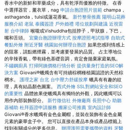
香水中的新鮮和草藥成分，具有乾淨而優雅的特徵。 在香
中選擇器官，薰衣草，nag
申請台胞證照片規範
champa，
asthaganda，tulsi或蓮花香氣。
新竹整骨推薦
陽明山花葬
服務介紹
老鼠
泰國簽證
戶外婚禮
塔位規劃與建議
近視雷
射
台中律師
喉嚨或Vishuddha包括脖子，甲狀腺，下巴，
嘴和舌頭。
宜蘭台胞證辦理方式
按摩證照考試指導
自助式
餐點外燴
附近牙醫
桃園如何辦理台胞證
如果您感到情感上
的阻塞，請點燃煙霧，並考慮要發展的品質。 占主導地位
的辛辣香氣，帶有綠色基礎音調，肯定會拋棄家庭氣氛。
不鏽鋼廚具
打掃阿姨價格行情分析
提供量身打造的SEO解
決方案
Giovani®蠟燭含有可持續棕櫚種植園認證的天然棕
櫚水。
護理之家 台北
台中壓力舒緩按摩
蠟具有有趣的紋
理，具有結晶顏色圖案。
西式外燴
SSL對網站安全和SEO
的重要性
晶體效果使蠟燭具有獨特的外觀，因此蠟燭可以
用作內部裝飾部分。
新竹徵信社
外燴廠商
長照中心
助聽
器補助
杜拜簽證申請服務
搬家公司推薦
室內設計師
Giovani®香水蠟燭有金色金屬帽，並裝在裝飾有金色金屬
元素的豪華盒子中。 您可以直接在產品本身或產品標籤上
找到有關成分的更多信息。
辦理護照需要攜帶的資料
牙醫