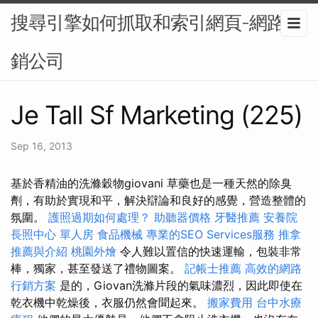
搜尋引擎如何抓取和索引網頁-網路行
銷公司
Je Tall Sf Marketing (225)
Sep 16, 2013
基於香精油的洗滌穀物giovani 草藥也是一種天然的除臭
劑，有助於實現和平，解決辯論和良好的感覺，營造整體的
氛圍。
護照過期如何處理？
助聽器價格
牙醫推薦
安養院
長照中心 單人房
食品機械
專業的SEO Services服務
推拿
推薦與介紹
桃園外燴
令人難以置信的快速運輸，包裝非常
棒，獨家，甚至發送了禮物圖案。
記帳士推薦
高效的網路
行銷方案
是的，Giovan洗滌片段的氣味濃烈，因此即使在
乾衣機中乾燥後，衣服仍然會聞起來。
搬家費用
台中水療