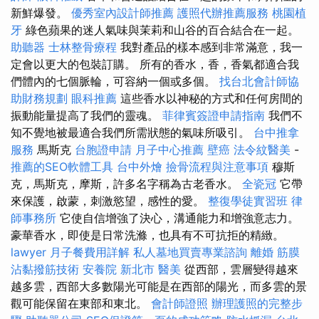
新鮮爆發。
優秀室內設計師推薦
護照代辦推薦服務
桃園植
牙
綠色蘋果的迷人氣味與茉莉和山谷的百合結合在一起。
助聽器
士林整骨療程
我對產品的樣本感到非常滿意，我一
定會以更大的包裝訂購。 所有的香水，香，香氣都適合我
們體內的七個脈輪，可容納一個或多個。
找台北會計師協
助財務規劃
眼科推薦
這些香水以神秘的方式和任何房間的
振動能量提高了我們的靈魂。
菲律賓簽證申請指南
我們不
知不覺地被最適合我們所需狀態的氣味所吸引。
台中推拿
服務
馬斯克
台胞證申請
月子中心推薦
壁癌
法令紋醫美
-
推薦的SEO軟體工具
台中外燴
撿骨流程與注意事項
穆斯
克，馬斯克，摩斯，許多名字稱為古老香水。
全瓷冠
它帶
來保護，啟蒙，刺激慾望，感性的愛。
整復學徒實習班
律
師事務所
它使自信增強了決心，溝通能力和增強意志力。
豪華香水，即使是日常洗滌，也具有不可抗拒的精緻。
lawyer
月子餐費用詳解
私人墓地買賣專業諮詢
離婚
筋膜
沾黏撥筋技術
安養院 新北市
醫美
從西部，雲層變得越來
越多雲，西部大多數陽光可能是在西部的陽光，而多雲的景
觀可能保留在東部和東北。
會計師證照
辦理護照的完整步