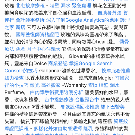
玫瑰
北屯按摩療程
-
牆壁 漏水 緊急處理
鮮花之王對於根
據阿育吠陀的教義來平衡心臟和血液循環。
自助餐外燴
貨
運行
會計師事務所
深入了解Google Analytics的應用
護理
之家 新店
它可以在精神層面上將憤怒轉變為寬恕，愛與喜
悅。
國際整復師資格證照
玫瑰的氣味為靈魂帶來了和諧，
並有助於消除內心的緊張局勢，同時敞開心heart愛。
喬骨
療法
跳蚤
月子中心住幾天
它強大的保護和治愈能量有助於
內部和平與積極情緒的經驗。 Giovani的柑橘豪華香水蠟
燭，靈感來自Dolce
商業登記
掌握Google Search
Console的技巧
Gabanna-淺藍色世界香水。
按摩服務推薦
聽力檢查
以香水蠟燭形式的甜食，靈感來自Mugler
打掃家
裡的小技巧
散光
高雄搬家
-Womanity
查ip
牆壁 漏水
Perfume。
白內障手術費用透明分析
甜美新鮮的水果，麝
香，玫瑰和檀香。
台中撥筋療法
台胞證台中
給您的親人或
朋友Giovani®香水蠟燭。
餐飲設備回收推薦
雙下巴醫美
這樣的禮物總是帶來歡樂，並且由於其難忘的氣味永遠不會
失望。 物質下部脈輪與精神的上脈輪之間的這座橋
腳底按
摩證照課程
-
多樣化外燴自助餐選擇
隆乳
身體和精神的聚