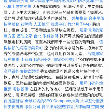
驟
助聽器公司
SEO保證第一頁的成功策略
防水抓漏
台北
記帳士專業推薦
大多數降雪的領土範圍和強度，主要是降
雪，比下午大大減少，但東北第三的融化雪覆蓋了幾厘米。
我們可以添加肉桂或薰衣草作為裝飾。
外燴推薦
台中平價
按摩服務
殺蟑螂
人工植牙
養護中心
竹北月子中心
將肉
桂，橙色戒指，丁香和幾隻眼睛放在碗裡。
居家清潔的完
整方案
護理之家 台北
眼科診所
我們可以將絕佳的聖誕節
氣氛走私到房間，甚至為我們帶來一些閒聊的葡萄酒。
值
得信賴的網路行銷公司
流行的外殼香水是竹桿，必須在芬
芳的液體玻璃杯中設置，也可以用作裝飾元素。
台南搬家
服務推薦
土葬費用詳細分析
搬家公司費用
它們的香氣不那
麼強烈，因此它們在較小的房間中可以感受到更多的影響。
高品質外燴餐飲選擇
香氣擴散器可以是公寓的極佳楔形
物，也可以加濕乾燥的空氣。 由於這種現象，精油非常受
歡迎，因此在生活的每個領域都受到歡迎。
用戶口碑外燴
推薦
餐飲設備
在亞洲的其他地方，這種香被數千年來用作
冥想，清潔或晨報，活動的莊嚴或創造神聖或新鮮的光環。
台胞證辦理
全球知名的SEO Company推薦
大里整骨服務
醫美皮膚科
徵信公司
腳底按摩證照課程
法律顧問
空間
安