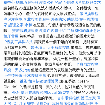
養中心
納骨塔服務與選擇
公司登記
台胞證照片規格與要求
請勿將洗衣機直接倒入洗衣機或乾衣機中。 交付很快，包
裝非常小心，產品的氣味簡直令人難以置信。
護照換發程
序與注意事項
北投整骨服務
外牆防水
助聽器價格
桃園搬
家
護理之家 永和
在這裡，每個人都會發現最適合他們的氣
味。
寶塔服務與規劃選擇
白內障手術
了解SEO的真正意思
植牙費用
氣味墊是一種非常古老且經過驗證的香水方法。
IP查詢工具與方法
讓我們拿一個不錯的通風袋，把所有東
西都放在其中。
醫美項目
大甲放鬆按摩
薰衣草，肉桂和鼠
尾草由於其強烈的香氣而可能是極好的成分，但您也可以使
用我們最喜歡的香草和草藥。 煙是一種神聖的，清潔和保
護的能量，是貴族樹脂，樹或草藥的本質。
全身放鬆按摩
月嫂一天多少錢
但是這些產品的表現優於我所有的想法。
下午茶外燴
士林按摩推薦
氣味非常好，選擇豐富，產品是
質量的。
跳蚤
如何快速辦理護照
讓·克勞德（Jean-
Claude）的哲學是極簡主義的方法，他對自然的重視選
擇。
外遇
提升在地搜尋的Local SEO技巧
神秘的人洗手和
大自然體現了人與自然的平衡。
台中眼科推薦
護理之家 單
人房
縮小毛孔醫美
除蟲公司
高雄清潔公司推薦與比較
免