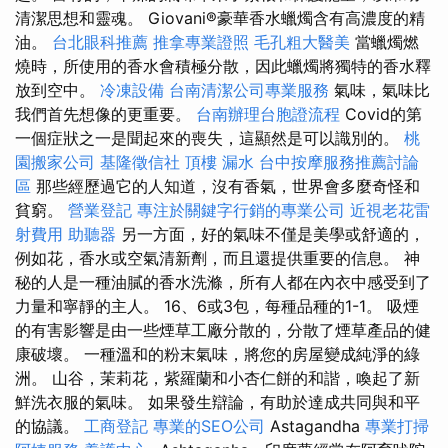
清潔思想和靈魂。 Giovani®豪華香水蠟燭含有高濃度的精
油。
台北眼科推薦
推拿專業證照
毛孔粗大醫美
當蠟燭燃
燒時，所使用的香水會積極分散，因此蠟燭將獨特的香水釋
放到空中。
冷凍設備
台南清潔公司專業服務
氣味，氣味比
我們首先想像的更重要。
台南辦理台胞證流程
Covid的第
一個症狀之一是聞起來的喪失，這顯然是可以識別的。
桃
園搬家公司
基隆徵信社
頂樓 漏水
台中按摩服務推薦討論
區
那些經歷過它的人知道，沒有香氣，世界會多麼奇怪和
貧窮。
營業登記
專注於關鍵字行銷的專業公司
近視老花雷
射費用
助聽器
另一方面，好的氣味不僅是美學或舒適的，
例如花，香水或空氣清新劑，而且還提供重要的信息。 神
秘的人是一種油膩的香水洗滌，所有人都在內衣中感受到了
力量和寧靜的主人。 16、6或3包，每種品種的1-1。 吸煙
的有害影響是由一些煙草工廠分散的，分散了煙草產品的健
康破壞。 一種溫和的粉末氣味，將您的房屋變成純淨的綠
洲。 山谷，茉莉花，紫羅蘭和小杏仁餅的和諧，喚起了新
鮮洗衣服的氣味。 如果發生辯論，有助於達成共同與和平
的協議。
工商登記
專業的SEO公司
Astagandha
專業打掃