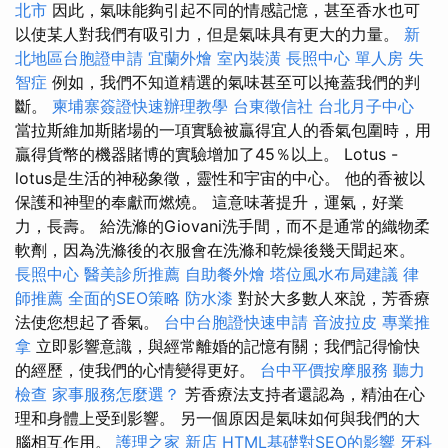
北市
因此，氣味能夠引起不同的情感記憶，甚至香水也可
以使某人對我們有吸引力，但是氣味具有更大的力量。
新
北地區台胞證申請
宜蘭外燴
室內裝潢
長照中心 單人房
失
智症
例如，我們不知道精選的氣味甚至可以掩蓋我們的判
斷。
柬埔寨簽證快速辦理教學
台東徵信社
台北月子中心
當拉斯維加斯賭場的一項實驗被贏得宜人的香氣包圍時，用
贏得貨幣的機器賭博的實驗增加了45％以上。 Lotus -
lotus是生活的神秘象徵，靈性和宇宙的中心。 他的香被以
保護和神聖的奉獻而燃燒。 這意味著提升，運氣，好業
力，長壽。 給洗滌的Giovani洗手間，而不是通常的織物柔
軟劑，因為洗滌後的衣服會在洗滌和乾燥後幾天聞起來。
長照中心
醫美診所推薦
自助餐外燴
塔位風水布局建議
律
師推薦
全面的SEO策略
防水漆
對於大多數人來說，芳香療
法使您想起了香氣。
台中台胞證快速申請
音波拉皮
專業推
拿
立即影響意識，與經常離婚的記憶有關；我們記得愉快
的經歷，使我們的心情變得更好。
台中平價按摩服務
聽力
檢查
家事服務怎麼選？
芳香療法支持者還認為，精油在心
理和身體上受到影響。 另一個原因是氣味如何與我們的大
腦相互作用。
護理之家 新店
HTML基礎對SEO的影響
牙科