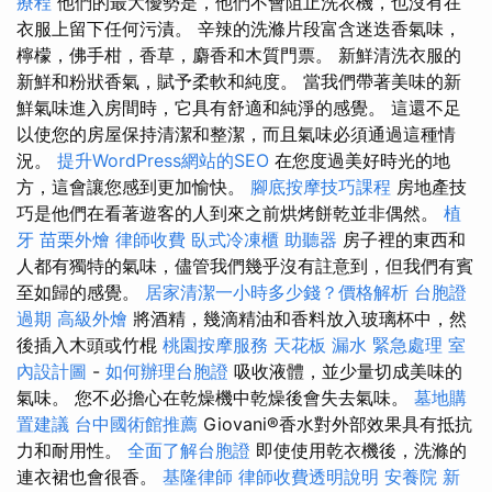
療程
他們的最大優勢是，他們不會阻止洗衣機，也沒有在
衣服上留下任何污漬。 辛辣的洗滌片段富含迷迭香氣味，
檸檬，佛手柑，香草，麝香和木質門票。 新鮮清洗衣服的
新鮮和粉狀香氣，賦予柔軟和純度。 當我們帶著美味的新
鮮氣味進入房間時，它具有舒適和純淨的感覺。 這還不足
以使您的房屋保持清潔和整潔，而且氣味必須通過這種情
況。
提升WordPress網站的SEO
在您度過美好時光的地
方，這會讓您感到更加愉快。
腳底按摩技巧課程
房地產技
巧是他們在看著遊客的人到來之前烘烤餅乾並非偶然。
植
牙
苗栗外燴
律師收費
臥式冷凍櫃
助聽器
房子裡的東西和
人都有獨特的氣味，儘管我們幾乎沒有註意到，但我們有賓
至如歸的感覺。
居家清潔一小時多少錢？價格解析
台胞證
過期
高級外燴
將酒精，幾滴精油和香料放入玻璃杯中，然
後插入木頭或竹棍
桃園按摩服務
天花板 漏水 緊急處理
室
內設計圖
-
如何辦理台胞證
吸收液體，並少量切成美味的
氣味。 您不必擔心在乾燥機中乾燥後會失去氣味。
墓地購
置建議
台中國術館推薦
Giovani®香水對外部效果具有抵抗
力和耐用性。
全面了解台胞證
即使使用乾衣機後，洗滌的
連衣裙也會很香。
基隆律師
律師收費透明說明
安養院 新