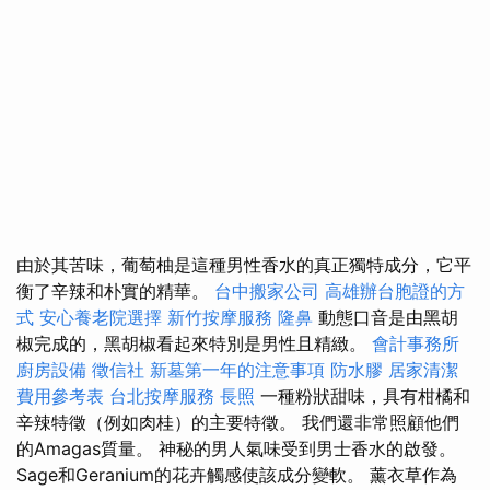
由於其苦味，葡萄柚是這種男性香水的真正獨特成分，它平
衡了辛辣和朴實的精華。
台中搬家公司
高雄辦台胞證的方
式
安心養老院選擇
新竹按摩服務
隆鼻
動態口音是由黑胡
椒完成的，黑胡椒看起來特別是男性且精緻。
會計事務所
廚房設備
徵信社
新墓第一年的注意事項
防水膠
居家清潔
費用參考表
台北按摩服務
長照
一種粉狀甜味，具有柑橘和
辛辣特徵（例如肉桂）的主要特徵。 我們還非常照顧他們
的Amagas質量。 神秘的男人氣味受到男士香水的啟發。
Sage和Geranium的花卉觸感使該成分變軟。 薰衣草作為