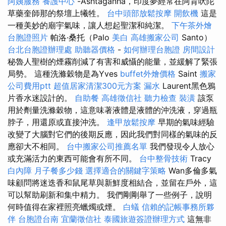
阿姨服務
養護中心
-Ashtaganha，印度夢經常在阿育吠陀
草藥奎師那的祭壇上犧牲。
台中頭部放鬆按摩
開飲機
這是
一種美妙的廟宇氣味，讓人想起聖潔和純潔。
下午茶外燴
台胞證照片
帕洛·桑托（Palo
美白
高雄搬家公司
Santo）
台北台胞證辦理處
助聽器價格
-
如何辦理台胞證
房間設計
秘魯人聖樹的煙霧削減了有害和威懾的能量，並緩解了緊張
局勢。 這種洗滌穀物是為Yves
buffet外燴價格
Saint
搬家
公司費用ptt
超值居家清潔300元方案
漏水
Laurent黑色鴉
片香水迷設計的。
自助餐
高雄徵信社
聽力檢查
裝潢
該泵
用於劑量洗滌穀物，這意味著液體是液體的沖洗液，穿過瓶
脖子，用還原或直接沖洗。
逢甲放鬆按摩
早期的氣味經驗
改變了大腦對它們的後期反應，因此我們對同樣的氣味的反
應卻大不相同。
台中搬家公司推薦名單
我們發現令人放心
或充滿活力的東西可能會有所不同。
台中整骨技術
Tracy
白內障
月子餐多少錢
選擇適合的關鍵字策略
Wan多倫多氣
味顧問將迷迭香和鼠尾草與新鮮度相結合，並留在戶外，這
可以幫助刷新和集中精力。 我們剛剛舉了一些例子，說明
何時值得在家裡照亮蠟燭或煙。
白蟻
信賴的記帳事務所夥
伴
台胞證台南
宜蘭徵信社
泰國旅遊簽證辦理方式
這無非