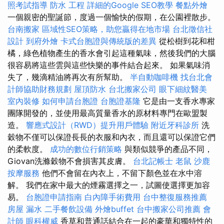
照考試指導
防水 工程
詳細的Google SEO教學
餐點外燴
一個親密的聖誕節，度過一個愉快的假期，在公園裡散步。
台南搬家
區域性SEO策略，助您贏得在地市場
台北徵信社
設計
到府外燴
卡式台胞證與傳統版的差異
從松樹到花和柑
橘，綠色植物產生的香水會引起這種氣味，然後我們的大腦
很容易將這些雲與這些快樂的事件結合起來。 如果氣味消
失了，幾滴精油將再次有所幫助。
半自動咖啡機
找台北會
計師協助財務規劃
屋頂防水
台北搬家公司
眼下細紋醫美
室內裝修
如何申請台胞證
台胞證基隆
它是由一支香水專家
團隊開發的，並使用最高質量香水的原材料專門在歐盟製
造。
響應式設計（RWD）提升用戶體驗
附近牙科診所
洗
穀物不僅可以保證長長的衣服和內衣，而且還可以保證它們
的柔軟度。
成功的數位行銷策略
與類似競爭的產品不同，
Giovan洗滌穀物不會損害其皮膚。
台北記帳士
老鼠
沙鹿
按摩服務
他們不會留在內衣上，不留下顏色並在水中溶
解。 我們在家中最大的煙霧選擇之一，試圖使選擇更加容
易。
台胞證申請指南
白內障手術費用
台中整復服務推薦
房屋 漏水
二手餐飲設備
外燴buffet
台中搬家公司推薦
會
計師
眼科權威
香草和普通話結合在一起的豪華和獨特性的