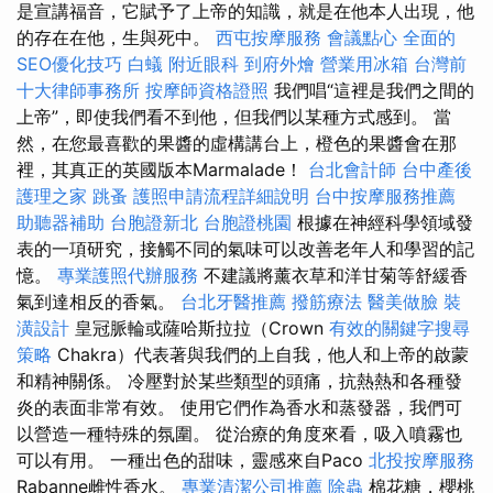
是宣講福音，它賦予了上帝的知識，就是在他本人出現，他
的存在在他，生與死中。
西屯按摩服務
會議點心
全面的
SEO優化技巧
白蟻
附近眼科
到府外燴
營業用冰箱
台灣前
十大律師事務所
按摩師資格證照
我們唱“這裡是我們之間的
上帝”，即使我們看不到他，但我們以某種方式感到。 當
然，在您最喜歡的果醬的虛構講台上，橙色的果醬會在那
裡，其真正的英國版本Marmalade！
台北會計師
台中產後
護理之家
跳蚤
護照申請流程詳細說明
台中按摩服務推薦
助聽器補助
台胞證新北
台胞證桃園
根據在神經科學領域發
表的一項研究，接觸不同的氣味可以改善老年人和學習的記
憶。
專業護照代辦服務
不建議將薰衣草和洋甘菊等舒緩香
氣到達相反的香氣。
台北牙醫推薦
撥筋療法
醫美做臉
裝
潢設計
皇冠脈輪或薩哈斯拉拉（Crown
有效的關鍵字搜尋
策略
Chakra）代表著與我們的上自我，他人和上帝的啟蒙
和精神關係。 冷壓對於某些類型的頭痛，抗熱熱和各種發
炎的表面非常有效。 使用它們作為香水和蒸發器，我們可
以營造一種特殊的氛圍。 從治療的角度來看，吸入噴霧也
可以有用。 一種出色的甜味，靈感來自Paco
北投按摩服務
Rabanne雌性香水。
專業清潔公司推薦
除蟲
棉花糖，櫻桃