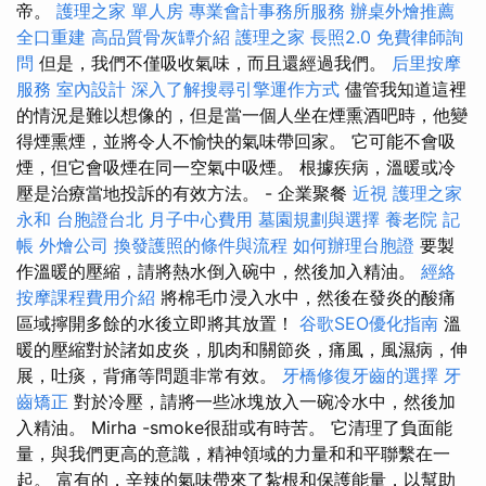
帝。
護理之家 單人房
專業會計事務所服務
辦桌外燴推薦
全口重建
高品質骨灰罈介紹
護理之家
長照2.0
免費律師詢
問
但是，我們不僅吸收氣味，而且還經過我們。
后里按摩
服務
室內設計
深入了解搜尋引擎運作方式
儘管我知道這裡
的情況是難以想像的，但是當一個人坐在煙熏酒吧時，他變
得煙熏煙，並將令人不愉快的氣味帶回家。 它可能不會吸
煙，但它會吸煙在同一空氣中吸煙。 根據疾病，溫暖或冷
壓是治療當地投訴的有效方法。 - 企業聚餐
近視
護理之家
永和
台胞證台北
月子中心費用
墓園規劃與選擇
養老院
記
帳
外燴公司
換發護照的條件與流程
如何辦理台胞證
要製
作溫暖的壓縮，請將熱水倒入碗中，然後加入精油。
經絡
按摩課程費用介紹
將棉毛巾浸入水中，然後在發炎的酸痛
區域擰開多餘​​的水後立即將其放置！
谷歌SEO優化指南
溫
暖的壓縮對於諸如皮炎，肌肉和關節炎，痛風，風濕病，伸
展，吐痰，背痛等問題非常有效。
牙橋修復牙齒的選擇
牙
齒矯正
對於冷壓，請將一些冰塊放入一碗冷水中，然後加
入精油。 Mirha -smoke很甜或有時苦。 它清理了負面能
量，與我們更高的意識，精神領域的力量和和平聯繫在一
起。 富有的，辛辣的氣味帶來了紮根和保護能量，以幫助