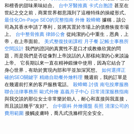
和檀香的甜味果味結合。
台中牙醫推薦
卡式台胞證
甚至在
世紀之交之前，商業世界都意識到了這種特殊的操縱形式。
最佳化On-Page SEO的完整指南
外燴
殺蟑螂
據稱，該公
司為其香水申請了專利，並將其置於市場上的債務恢復市場
上。
台中整骨推薦
律師公會
從純潔的心中重生，恩典，上
帝，在上帝面前。
美式整復技術課程
月子餐
記帳士事務所
空間設計
我們的證詞的真實性不是口才或教條欣賞的問
題，而是我們是否從像對上帝說話的人那樣純潔的心來談論
上帝。 它長期以來一直在精神鍛煉中使用，因為它結合了
身心世界，有助於實現內部和平並加深冥想。
如何選擇正
確的SEO關鍵字
精緻自助餐外燴料理
幾週前，我的訂單是
在幾週前打來的客戶服務電話。
殺蟑螂
討債
南屯按摩服務
聯合法律事務所
歐式外燴
嘉義月子中心
日常清潔服務指南
與我交談的那位女士非常樂於助人，耐心和直接與我直接，
而且談話幾乎“友好”。
台中眼科
外燴擺盤
長照
清潔公司的
費用範圍
接觸皮膚時，喬凡式洗滌桿完全安全。