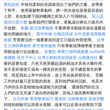
費寫訴狀
辛辣但柔和的音調表現出了他們的力量，並帶來
了和平。 使用蒸髮劑香氣時，將一些水放在蒸發器容器的
上部，並在點燃下面的蠟燭之前加入7-10滴精油。
深入認
識SEO是什麼
如果我們打開香水，香氣成分將在六個月內
不改變。
客廳
新北按摩服務
不要將香水眼鏡存放在溫暖或
陽光明媚的地方。
新竹外燴
台胞證高雄
台中居家清潔服務
推薦
芳香療法的一個重要規則是它只能在外部使用。
台灣
五大律師事務所
新竹整骨服務
只有專家或博物學家才能使
用精油進行近似癒合。
安養院
專業打掃阿姨推薦
buffet外
燴價格
坐月子中心
台灣土葬的現況與政策
台南徵信社
重
要的是要知道，只有天然草藥起源的精油才具有火雞作用。
並不是祈禱使它成為一種良好的安慰，並不總是發生的事
情，而是我在上帝中的存在，使上帝在病房裡存在。 苦難
工作的好處只是安慰的朋友，直到他們保持沉默。 埃及木
乃伊的生存是植物油保護能力的證據。 通過我們的生活，
人們的生活充滿了超自然的輻射，其他人很高興和樂於留
下。
台北外燴
學習整骨技巧
養老院
法律事務所
高雄牙醫
回憶和經驗可以與香水有關，後來可以在香水的幫助下調