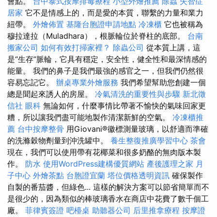
會點。
台中泰式按摩排毒療程
小型外燴推薦
除蟲
失智症
居家
它不是情感上的，而是愛的本質，聯繫的力量和業力
紐帶。
外燴佈置
基隆台胞證申請地點
冷凍櫃
它也被稱為
穆拉達拉（Muladhara），根脈輪位於脊柱的底部。
台南
搬家公司
如何有效打掃家裡？
除蟲公司
從本質上講，這
是“生存”脈輪，它具有穩定，安全性，健全性和最深情感的
能量。 我們的鼻子是我們最強的感官之一，但我們仍然很
容易忘記它。
辦桌專業外燴服務
我們希望幫助您創建一個
總是聞起來誘人的房屋。
冷氣清洗的重要性與步驟
新北徵
信社
眼科
無論如何，什麼事情比帶著不愉快的氣味回家更
糟，所以讓我們盡可能地製作清潔新鮮的空氣。
冷凍櫃推
薦
台中按摩整骨
用Giovani®徽標測量玻璃，以舒適而準確
的洗滌穀物劑量到沖洗罐中。
養生整復推廣學習中心
茶會
現在，我們可以使用帶有花椰菜和很多奶酪的無肉版本製
作。
防水
使用WordPress建構優質網站
產後護理之家 月
子中心
外燴茶點
台胞證宜蘭
塔位價格透明資訊
確保製作
自製的番茄醬，但綠色... 這樣的解決方案可以節省簡單而不
是很少的，因為類似的棒玻璃香水在商店中花費了數千個工
廠。
菲律賓簽證
吧檯桌
助聽器公司
后里推拿療程
按摩證