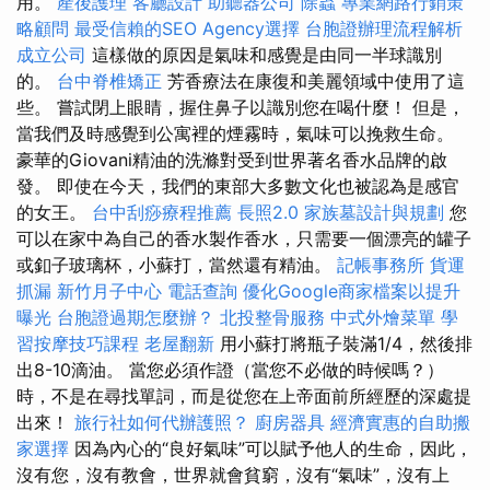
用。
產後護理
客廳設計
助聽器公司
除蟲
專業網路行銷策
略顧問
最受信賴的SEO Agency選擇
台胞證辦理流程解析
成立公司
這樣做的原因是氣味和感覺是由同一半球識別
的。
台中脊椎矯正
芳香療法在康復和美麗領域中使用了這
些。 嘗試閉上眼睛，握住鼻子以識別您在喝什麼！ 但是，
當我們及時感覺到公寓裡的煙霧時，氣味可以挽救生命。
豪華的Giovani精油的洗滌對受到世界著名香水品牌的啟
發。 即使在今天，我們的東部大多數文化也被認為是感官
的女王。
台中刮痧療程推薦
長照2.0
家族墓設計與規劃
您
可以在家中為自己的香水製作香水，只需要一個漂亮的罐子
或釦子玻璃杯，小蘇打，當然還有精油。
記帳事務所
貨運
抓漏
新竹月子中心
電話查詢
優化Google商家檔案以提升
曝光
台胞證過期怎麼辦？
北投整骨服務
中式外燴菜單
學
習按摩技巧課程
老屋翻新
用小蘇打將瓶子裝滿1/4，然後排
出8-10滴油。 當您必須作證（當您不必做的時候嗎？）
時，不是在尋找單詞，而是從您在上帝面前所經歷的深處提
出來！
旅行社如何代辦護照？
廚房器具
經濟實惠的自助搬
家選擇
因為內心的“良好氣味”可以賦予他人的生命，因此，
沒有您，沒有教會，世界就會貧窮，沒有“氣味”，沒有上