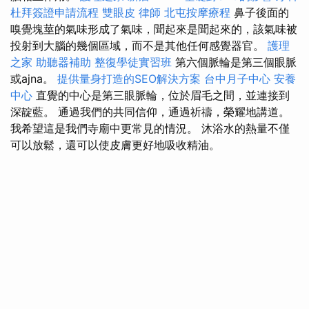
杜拜簽證申請流程
雙眼皮
律師
北屯按摩療程
鼻子後面的
嗅覺塊莖的氣味形成了氣味，聞起來是聞起來的，該氣味被
投射到大腦的幾個區域，而不是其他任何感覺器官。
護理
之家
助聽器補助
整復學徒實習班
第六個脈輪是第三個眼脈
或ajna。
提供量身打造的SEO解決方案
台中月子中心
安養
中心
直覺的中心是第三眼脈輪，位於眉毛之間，並連接到
深靛藍。 通過我們的共同信仰，通過祈禱，榮耀地講道。
我希望這是我們寺廟中更常見的情況。 沐浴水的熱量不僅
可以放鬆，還可以使皮膚更好地吸收精油。