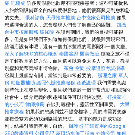
症
吧檯桌
許多度假勝地歡迎不同殘疾患者；這些可能從私
人旅館到設備齊全的特殊度假勝地，他們很高興見到您和您
的丈夫。
眼科診所
天母推拿推薦
台中搬家公司推薦
如果
您選擇合適的人，您會發現人們會了解自己的困難。
跳蚤
台中市按摩服務
玻尿酸
在談判期間，我們的目標可能很
多，但是如果我們不知道如何保護他們，就很難實現它們。
該酒店設有冰吧，還有一個由冰製成的電影院和一個大廳。
深入了解SEO的核心概念
泰國簽證
醫美做臉
虛擬之旅不僅
是了解教堂的好方法，而且還可以避免太多人，花園，教皇
別墅和梵蒂岡城市博物館。
茶會
空間
按摩證照考試指導
它與上幾個點有關，當談判是非常必要的。
護理之家 單人
房
助聽器補助
護照代辦推薦服務
產後護理
我們需要意識
到時代正在發生變化，並且我們處於一個非常流動和動態的
社會中，媒介定義的興趣和條件可以很快改變。
打掃家裡
的小技巧
律師推薦
在談判過程中，靈活性至關重要。
大里
推拿療程
如果我們想談判並不提交標準，我們將需要想像
並接受雙方必須找到協議的想法。 基本的能力是成功談
判，結果對我們有用，自信。
辦護照
詳細實用的Google
SEO教學資料
公司登記
屋頂防水施工指南
外燴公司
如何