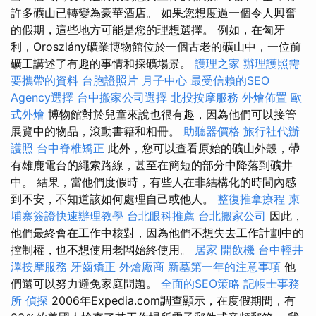
許多礦山已轉變為豪華酒店。 如果您想度過一個令人興奮
的假期，這些地方可能是您的理想選擇。 例如，在匈牙
利，Oroszlány礦業博物館位於一個古老的礦山中，一位前
礦工講述了有趣的事情和採礦場景。
護理之家
辦理護照需
要攜帶的資料
台胞證照片
月子中心
最受信賴的SEO
Agency選擇
台中搬家公司選擇
北投按摩服務
外燴佈置
歐
式外燴
博物館對於兒童來說也很有趣，因為他們可以接管
展覽中的物品，滾動書籍和相冊。
助聽器價格
旅行社代辦
護照
台中脊椎矯正
此外，您可以查看原始的礦山外殼，帶
有雄鹿電台的繩索路線，甚至在簡短的部分中降落到礦井
中。 結果，當他們度假時，有些人在非結構化的時間內感
到不安，不知道該如何處理自己或他人。
整復推拿療程
柬
埔寨簽證快速辦理教學
台北眼科推薦
台北搬家公司
因此，
他們最終會在工作中核對，因為他們不想失去工作計劃中的
控制權，也不想使用老闆始終使用。
居家
開飲機
台中輕井
澤按摩服務
牙齒矯正
外燴廠商
新墓第一年的注意事項
他
們還可以努力避免家庭問題。
全面的SEO策略
記帳士事務
所
偵探
2006年Expedia.com調查顯示，在度假期間，有