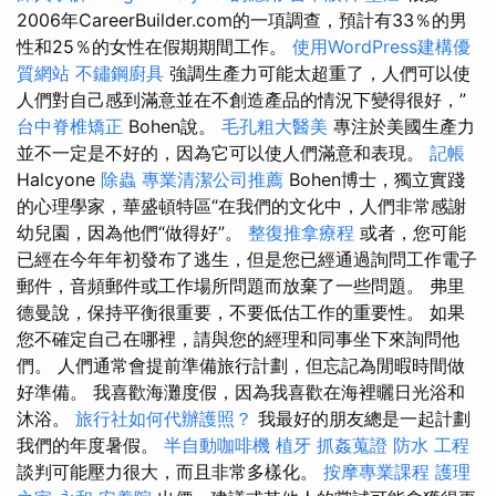
2006年CareerBuilder.com的一項調查，預計有33％的男
性和25％的女性在假期期間工作。
使用WordPress建構優
質網站
不鏽鋼廚具
強調生產力可能太超重了，人們可以使
人們對自己感到滿意並在不創造產品的情況下變得很好，”
台中脊椎矯正
Bohen說。
毛孔粗大醫美
專注於美國生產力
並不一定是不好的，因為它可以使人們滿意和表現。
記帳
Halcyone
除蟲
專業清潔公司推薦
Bohen博士，獨立實踐
的心理學家，華盛頓特區“在我們的文化中，人們非常感謝
幼兒園，因為他們“做得好”。
整復推拿療程
或者，您可能
已經在今年年初發布了逃生，但是您已經通過詢問工作電子
郵件，音頻郵件或工作場所問題而放棄了一些問題。 弗里
德曼說，保持平衡很重要，不要低估工作的重要性。 如果
您不確定自己在哪裡，請與您的經理和同事坐下來詢問他
們。 人們通常會提前準備旅行計劃，但忘記為閒暇時間做
好準備。 我喜歡海灘度假，因為我喜歡在海裡曬日光浴和
沐浴。
旅行社如何代辦護照？
我最好的朋友總是一起計劃
我們的年度暑假。
半自動咖啡機
植牙
抓姦蒐證
防水 工程
談判可能壓力很大，而且非常多樣化。
按摩專業課程
護理