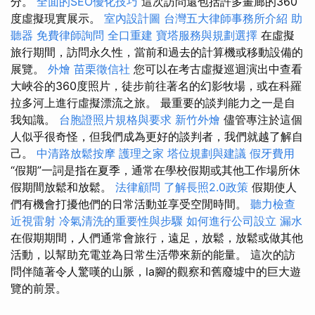
分。
全面的SEO優化技巧
這次訪問還包括許多畫廊的360
度虛擬現實展示。
室內設計圖
台灣五大律師事務所介紹
助
聽器
免費律師詢問
全口重建
寶塔服務與規劃選擇
在虛擬
旅行期間，訪問永久性，當前和過去的計算機或移動設備的
展覽。
外燴
苗栗徵信社
您可以在考古虛擬巡迴演出中查看
大峽谷的360度照片，徒步前往著名的幻影牧場，或在科羅
拉多河上進行虛擬漂流之旅。 最重要的談判能力之一是自
我知識。
台胞證照片規格與要求
新竹外燴
儘管專注於這個
人似乎很奇怪，但我們成為更好的談判者，我們就越了解自
己。
中清路放鬆按摩
護理之家
塔位規劃與建議
假牙費用
“假期”一詞是指在夏季，通常在學校假期或其他工作場所休
假期間放鬆和放鬆。
法律顧問
了解長照2.0政策
假期使人
們有機會打擾他們的日常活動並享受空閒時間。
聽力檢查
近視雷射
冷氣清洗的重要性與步驟
如何進行公司設立
漏水
在假期期間，人們通常會旅行，遠足，放鬆，放鬆或做其他
活動，以幫助充電並為日常生活帶來新的能量。 這次的訪
問伴隨著令人驚嘆的山脈，la腳的觀察和舊廢墟中的巨大遊
覽的前景。