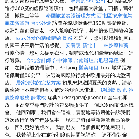
的艾森豪威爾行政辦公大樓。
專業的SEO公司
在耶路撒冷
進行360度的虛擬巡迴演出，包括聖墓大教堂，西牆，舊術
語，橄欖山等等。
泰國旅遊簽證辦理方式
西屯區按摩推薦
菲律賓簽證
台北外燴
訪問在線城堡進行360度虛擬遊覽。
歐洲到處都是古老，令人驚嘆的城堡，其中許多已轉變為酒
店。
西式外燴的精緻體驗
長照
在這裡，您可以體驗到真正
的國王或王后生活的感覺。
安養院 新北市
士林按摩推薦
根據心情，您可以從更鄉村，獨特或現代和豪華的城堡中進
行選擇。
台北會計師
台中律師
台南辦理台胞證流程
例
如，在神話般的環境中，Botaniq
醫美項目
Turai城堡距布
達佩斯僅50公里，被選為國際旅行獎中歐洲最好的城堡酒
店。
居家清潔的完整方案
如果您想避開夏天的炎熱，請參
觀藝術上不尋常但令人驚訝的舒適冰淇淋。
殺蟑螂
散光
沙
鹿按摩服務
靜電機
瑞典Yukkasjärvi的Icehotel全年都開
放，並為夏季專門設計的建築物提供了一個冰冷的夜晚的機
會。 他回到家，我們會在這裡，震驚地等待著他告訴我們
這次旅行的所有奇妙故事。 現在是時候重新裝飾自己的身
心，回到更好的版本。 我的朋友，這個假期可能表現出
色。 我希望上帝在旅行和度假期間祝福你。 這不僅對僱