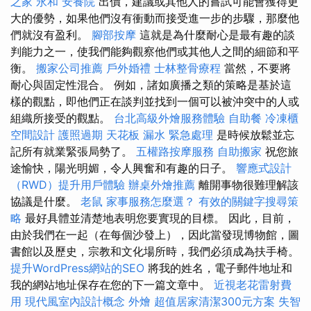
之家 永和
安養院
出價，建議或其他人的嘗試可能會獲得更
大的優勢，如果他們沒有衝動而接受進一步的步驟，那麼他
們就沒有盈利。
腳部按摩
這就是為什麼耐心是最有趣的談
判能力之一，使我們能夠觀察他們或其他人之間的細節和平
衡。
搬家公司推薦
戶外婚禮
士林整骨療程
當然，不要將
耐心與固定性混合。 例如，諸如廣播之類的策略是基於這
樣的觀點，即他們正在談判並找到一個可以被沖突中的人或
組織所接受的觀點。
台北高級外燴服務體驗
自助餐
冷凍櫃
空間設計
護照過期
天花板 漏水 緊急處理
是時候放鬆並忘
記所有就業緊張局勢了。
五權路按摩服務
自助搬家
祝您旅
途愉快，陽光明媚，令人興奮和有趣的日子。
響應式設計
（RWD）提升用戶體驗
辦桌外燴推薦
離開事物很難理解該
協議是什麼。
老鼠
家事服務怎麼選？
有效的關鍵字搜尋策
略
最好具體並清楚地表明您要實現的目標。 因此，目前，
由於我們在一起（在每個沙發上），因此當發現博物館，圖
書館以及歷史，宗教和文化場所時，我們必須成為扶手椅。
提升WordPress網站的SEO
將我的姓名，電子郵件地址和
我的網站地址保存在您的下一篇文章中。
近視老花雷射費
用
現代風室內設計概念
外燴
超值居家清潔300元方案
失智