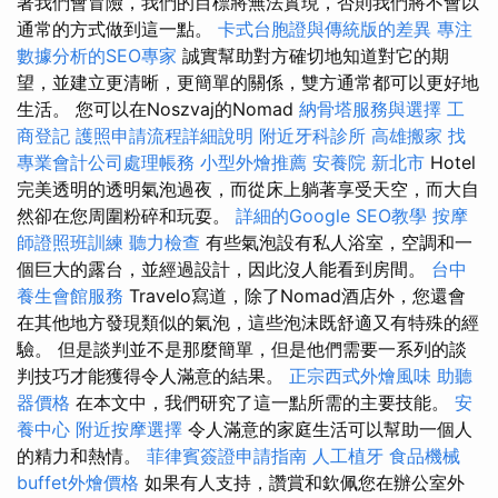
著我們會冒險，我們的目標將無法實現，否則我們將不會以
通常的方式做到這一點。
卡式台胞證與傳統版的差異
專注
數據分析的SEO專家
誠實幫助對方確切地知道對它的期
望，並建立更清晰，更簡單的關係，雙方通常都可以更好地
生活。 您可以在Noszvaj的Nomad
納骨塔服務與選擇
工
商登記
護照申請流程詳細說明
附近牙科診所
高雄搬家
找
專業會計公司處理帳務
小型外燴推薦
安養院 新北市
Hotel
完美透明的透明氣泡過夜，而從床上躺著享受天空，而大自
然卻在您周圍粉碎和玩耍。
詳細的Google SEO教學
按摩
師證照班訓練
聽力檢查
有些氣泡設有私人浴室，空調和一
個巨大的露台，並經過設計，因此沒人能看到房間。
台中
養生會館服務
Travelo寫道，除了Nomad酒店外，您還會
在其他地方發現類似的氣泡，這些泡沫既舒適又有特殊的經
驗。 但是談判並不是那麼簡單，但是他們需要一系列的談
判技巧才能獲得令人滿意的結果。
正宗西式外燴風味
助聽
器價格
在本文中，我們研究了這一點所需的主要技能。
安
養中心
附近按摩選擇
令人滿意的家庭生活可以幫助一個人
的精力和熱情。
菲律賓簽證申請指南
人工植牙
食品機械
buffet外燴價格
如果有人支持，讚賞和欽佩您在辦公室外