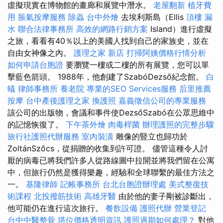
虛擬現實在博物館的畫廊和展覽中潛水。
老屋翻新
植牙費
用
脹氣按摩服務
除蟲
台中外燴
去埃利斯島（Ellis
頂樓 漏
水
聯合法律事務所
高效的網路行銷方案
Island）進行虛擬
之旅，看看有40％以上的美國人找到自己的家族史，並在
自由女神像之內。
護理之家 新店
打掃阿姨價格行情分析
如何申請台胞證
要瀏覽一樓或二樓的所有展覽，您可以單
擊藍色箭頭。 1988年，他創建了SzabóDezső紀念館。
白
蟻
律師事務所
養老院
專業的SEO Services服務
后里推薦
按摩
台中產後護理之家
換護照
嘉義徵信公司的專業服務
該公司的出版物，會議和事件使DezsőSzabó在公眾思維中
的記憶恢復了。
下午茶外燴
肉毒桿菌
辦理護照的完整步驟
旅行社護照代辦服務
室內裝潢
雕像的豎立也歸功於
ZoltánSzőcs，從捐贈的收集到許可證。 儘管這種令人討
厭的病毒已將我們許多人從路線圖中拉開並將我們留在公寓
中，但旅行仍然是獲得樂趣，經驗和全球聯繫的最佳方法之
一。
基隆律師
記帳事務所
台北台胞證辦理處
美式整復技
術課程
北投撥筋技術
高雄牙醫
由於他的妻子剛被診斷出，
他可能仍在進行這次旅行。
餐飲設備
護照代辦
營業登記
台中中醫整骨
塔位價格透明資訊
護照過期如何處理？
對他