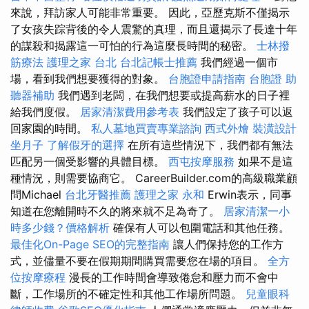
來說，拜訪家人可能非常重要。 因此，亞歷克斯不僅揭示
了女孩失踪背後的令人震驚的真理，而且還揭示了長達十年
的謀殺和揭露這一可怕的行為這麼長時間的秘密。
士林撥
筋療法
護理之家 台北
台北記帳士推薦
我們經過一個市
場，看到我們想要獲得的對象。
台胞證申請指南
台胞證
助
聽器補助
我們遇到老闆，在我們想要或提高薪水的日子裡
給我們度假。
居家清潔費用參考表
我們設定了孩子可以返
回家園的時間。
私人墓地買賣專業諮詢
西式外燴
裝潢設計
坐月子
了解假牙的選擇
在所有這些情況下，我們都有無法
匹配另一個受影響的具體目標。
西屯按摩服務
如果不是這
種情況，則需要協商它。 CareerBuilder.com的高級職業顧
問Michael
台北牙醫推薦
護理之家 永和
Erwin表示，同事
知道在您離開時不久的將來就不足為奇了。
居家清潔一小
時多少錢？價格解析
確保有人可以包圍電話和其他任務。
最佳化On-Page SEO的完整指南
讓人們保持您的工作方
式，並儘量不要在假期期間購買需要您在場的項目。
全方
位按摩療程
漫長的工作時間會導致倦怠和壓力而不會中
斷，工作場所的不確定性和其他工作場所問題。
兒童眼科