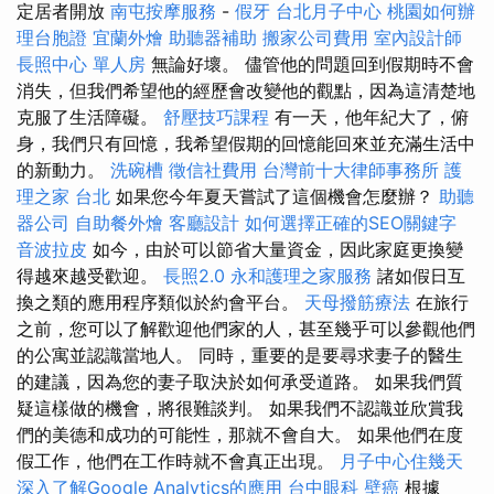
定居者開放
南屯按摩服務
-
假牙
台北月子中心
桃園如何辦
理台胞證
宜蘭外燴
助聽器補助
搬家公司費用
室內設計師
長照中心 單人房
無論好壞。 儘管他的問題回到假期時不會
消失，但我們希望他的經歷會改變他的觀點，因為這清楚地
克服了生活障礙。
舒壓技巧課程
有一天，他年紀大了，俯
身，我們只有回憶，我希望假期的回憶能回來並充滿生活中
的新動力。
洗碗槽
徵信社費用
台灣前十大律師事務所
護
理之家 台北
如果您今年夏天嘗試了這個機會怎麼辦？
助聽
器公司
自助餐外燴
客廳設計
如何選擇正確的SEO關鍵字
音波拉皮
如今，由於可以節省大量資金，因此家庭更換變
得越來越受歡迎。
長照2.0
永和護理之家服務
諸如假日互
換之類的應用程序類似於約會平台。
天母撥筋療法
在旅行
之前，您可以了解歡迎他們家的人，甚至幾乎可以參觀他們
的公寓並認識當地人。 同時，重要的是要尋求妻子的醫生
的建議，因為您的妻子取決於如何承受道路。 如果我們質
疑這樣做的機會，將很難談判。 如果我們不認識並欣賞我
們的美德和成功的可能性，那就不會自大。 如果他們在度
假工作，他們在工作時就不會真正出現。
月子中心住幾天
深入了解Google Analytics的應用
台中眼科
壁癌
根據