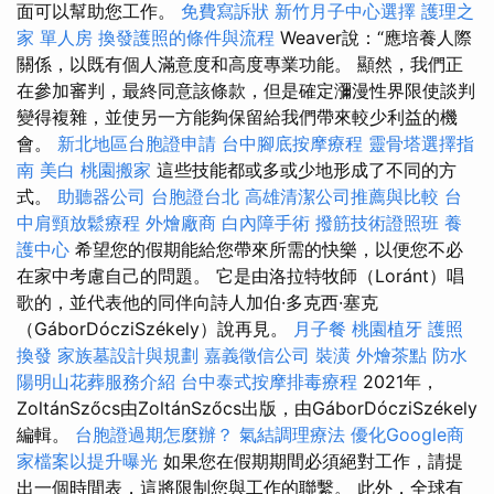
面可以幫助您工作。
免費寫訴狀
新竹月子中心選擇
護理之
家 單人房
換發護照的條件與流程
Weaver說：“應培養人際
關係，以既有個人滿意度和高度專業功能。 顯然，我們正
在參加審判，最終同意該條款，但是確定瀰漫性界限使談判
變得複雜，並使另一方能夠保留給我們帶來較少利益的機
會。
新北地區台胞證申請
台中腳底按摩療程
靈骨塔選擇指
南
美白
桃園搬家
這些技能都或多或少地形成了不同的方
式。
助聽器公司
台胞證台北
高雄清潔公司推薦與比較
台
中肩頸放鬆療程
外燴廠商
白內障手術
撥筋技術證照班
養
護中心
希望您的假期能給您帶來所需的快樂，以便您不必
在家中考慮自己的問題。 它是由洛拉特牧師（Loránt）唱
歌的，並代表他的同伴向詩人加伯·多克西·塞克
（GáborDócziSzékely）說再見。
月子餐
桃園植牙
護照
換發
家族墓設計與規劃
嘉義徵信公司
裝潢
外燴茶點
防水
陽明山花葬服務介紹
台中泰式按摩排毒療程
2021年，
ZoltánSzőcs由Zo​​ltánSzőcs出版，由GáborDócziSzékely
編輯。
台胞證過期怎麼辦？
氣結調理療法
優化Google商
家檔案以提升曝光
如果您在假期期間必須絕對工作，請提
出一個時間表，這將限制您與工作的聯繫。 此外，全球有