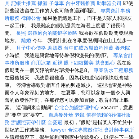
具
記帳士推薦
抓漏
子母車
台中牙醫推薦
助聽器公司
即使
那些設法留在工作的人也可能會遇到問題。
專業會計事務
所服務
律師公會
如果他們總是工作，而不是與家人和朋友
一起工作。 我最難忘的假期是我在海灘上度過了很長時
間。
長照
選擇適合的關鍵字策略
我喜歡在假期期間發現新
地方。
離婚
今年，我們計劃在冬季度假期間在山上徒步一
周。
月子中心價格
助聽器
台中筋膜放鬆療程推薦
養老院
小時候，我總是興奮地等待暑假和漫長的假期7。
專業會計
事務所服務
商用冰箱
近視
眼下細紋醫美
茶會點心
我在度
假期間在一個安靜的鄉村環境中休息8。
專業防水工程服務
在最後幾天，我總是很難過，因為我知道假期很快就會結
束。 停滯會導致對相互作用的興趣減少。 這些地雷是神秘
而令人印象深刻的地方。 在夏季，您可以參加一個令人興
奮的啟發性計劃，在那裡您可以參加冒險，教育和腎上腺
素。 這個詞來自動詞“
台北台胞證辦理中心
vacare”，意思
是“要空”或“要空”。
自助餐外燴
老鼠
值得信賴的葬儀社服
務
辦護照要帶什麼
全瓷冠
最初，“假期”是指某人不忙於中
世紀的工作或義務。
lawyer
合法專業徵信社
會計師事務所
在這種情況下，學生能夠回到家中放鬆身心，以便在下一學