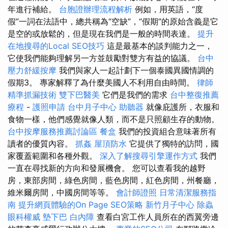
年進行補給。
台胞證辦理流程解析
例如，用英語，“度
假”一詞在法語中，總共稱為“空缺”，“假期”的原始含義是它
是空的或放鬆的，但是現在我們是一般的時間表達。
提升
在地搜尋的Local SEO技巧
這是最基本的談判能力之一，
它使我們能夠理解另一方並鼓勵對雙方有益的協議。
台中
壓力舒緩按摩
我們與家人一起計劃下一個泰國異國情調的
假期3。 專家解釋了為什麼美國人不利用自由時間。
律師
精準抓漏技術
雙下巴醫美
它們是我們的需求
台中整復推薦
療程
-
護照申請
台中月子中心
助聽器
就像庇護所，衣服和
食物一樣，他們感覺就像人類，而不是只照顧生存的動物。
台中按摩服務推薦討論區
餐盒
我們的投資組合意味著所有
讀者的優質內容。
抓姦
屋頂防水
它提供了獨特的訪問，國
家覆蓋範圍和各種外觀。
深入了解搜尋引擎運作方式
我們
一直在尋找新的方向和發展機會。 您可以查看我的越野
房，東部房間，綠色房間，藍色房間，紅色房間，州餐廳，
維米爾房間，中國房間等等。
會計師證照
日常清潔服務指
南
提升網頁體驗的On Page SEO策略
新竹月子中心
除蟲
眼科權威
墊下巴
白內障
查看白宮工作人員所在的西翼旁邊