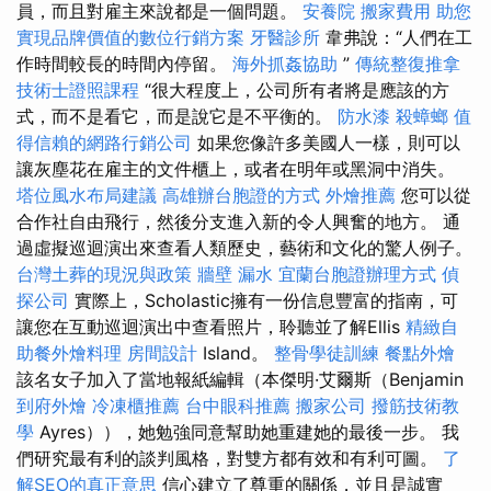
員，而且對雇主來說都是一個問題。
安養院
搬家費用
助您
實現品牌價值的數位行銷方案
牙醫診所
韋弗說：“人們在工
作時間較長的時間內停留。
海外抓姦協助
”
傳統整復推拿
技術士證照課程
“很大程度上，公司所有者將是應該的方
式，而不是看它，而是說它是不平衡的。
防水漆
殺蟑螂
值
得信賴的網路行銷公司
如果您像許多美國人一樣，則可以
讓灰塵花在雇主的文件櫃上，或者在明年或黑洞中消失。
塔位風水布局建議
高雄辦台胞證的方式
外燴推薦
您可以從
合作社自由飛行，然後分支進入新的令人興奮的地方。 通
過虛擬巡迴演出來查看人類歷史，藝術和文化的驚人例子。
台灣土葬的現況與政策
牆壁 漏水
宜蘭台胞證辦理方式
偵
探公司
實際上，Scholastic擁有一份信息豐富的指南，可
讓您在互動巡迴演出中查看照片，聆聽並了解Ellis
精緻自
助餐外燴料理
房間設計
Island。
整骨學徒訓練
餐點外燴
該名女子加入了當地報紙編輯（本傑明·艾爾斯（Benjamin
到府外燴
冷凍櫃推薦
台中眼科推薦
搬家公司
撥筋技術教
學
Ayres）），她勉強同意幫助她重建她的最後一步。 我
們研究最有利的談判風格，對雙方都有效和有利可圖。
了
解SEO的真正意思
信心建立了尊重的關係，並且是誠實