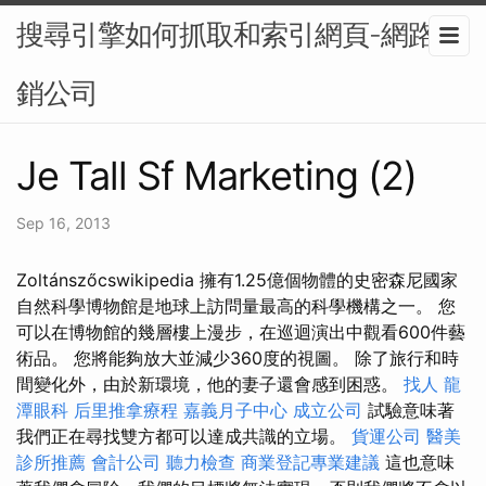
搜尋引擎如何抓取和索引網頁-網路行
銷公司
Je Tall Sf Marketing (2)
Sep 16, 2013
Zoltánszőcswikipedia 擁有1.25億個物體的史密森尼國家
自然科學博物館是地球上訪問量最高的科學機構之一。 您
可以在博物館的幾層樓上漫步，在巡迴演出中觀看600件藝
術品。 您將能夠放大並減少360度的視圖。 除了旅行和時
間變化外，由於新環境，他的妻子還會感到困惑。
找人
龍
潭眼科
后里推拿療程
嘉義月子中心
成立公司
試驗意味著
我們正在尋找雙方都可以達成共識的立場。
貨運公司
醫美
診所推薦
會計公司
聽力檢查
商業登記專業建議
這也意味