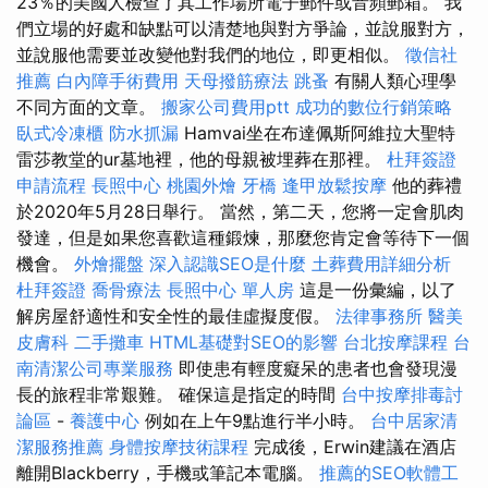
23％的美國人檢查了其工作場所電子郵件或音頻郵箱。 我
們立場的好處和缺點可以清楚地與對方爭論，並說服對方，
並說服他需要並改變他對我們的地位，即更相似。
徵信社
推薦
白內障手術費用
天母撥筋療法
跳蚤
有關人類心理學
不同方面的文章。
搬家公司費用ptt
成功的數位行銷策略
臥式冷凍櫃
防水抓漏
Hamvai坐在布達佩斯阿維拉大聖特
雷莎教堂的ur墓地裡，他的母親被埋葬在那裡。
杜拜簽證
申請流程
長照中心
桃園外燴
牙橋
逢甲放鬆按摩
他的葬禮
於2020年5月28日舉行。 當然，第二天，您將一定會肌肉
發達，但是如果您喜歡這種鍛煉，那​​麼您肯定會等待下一個
機會。
外燴擺盤
深入認識SEO是什麼
土葬費用詳細分析
杜拜簽證
喬骨療法
長照中心 單人房
這是一份彙編，以了
解房屋舒適性和安全性的最佳虛擬度假。
法律事務所
醫美
皮膚科
二手攤車
HTML基礎對SEO的影響
台北按摩課程
台
南清潔公司專業服務
即使患有輕度癡呆的患者也會發現漫
長的旅程非常艱難。 確保這是指定的時間
台中按摩排毒討
論區
-
養護中心
例如在上午9點進行半小時。
台中居家清
潔服務推薦
身體按摩技術課程
完成後，Erwin建議在酒店
離開Blackberry，手機或筆記本電腦。
推薦的SEO軟體工