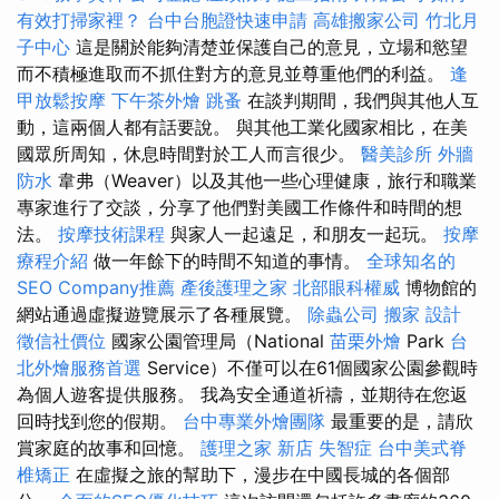
有效打掃家裡？
台中台胞證快速申請
高雄搬家公司
竹北月
子中心
這是關於能夠清楚並保護自己的意見，立場和慾望
而不積極進取而不抓住對方的意見並尊重他們的利益。
逢
甲放鬆按摩
下午茶外燴
跳蚤
在談判期間，我們與其他人互
動，這兩個人都有話要說。 與其他工業化國家相比，在美
國眾所周知，休息時間對於工人而言很少。
醫美診所
外牆
防水
韋弗（Weaver）以及其他一些心理健康，旅行和職業
專家進行了交談，分享了他們對美國工作條件和時間的想
法。
按摩技術課程
與家人一起遠足，和朋友一起玩。
按摩
療程介紹
做一年餘下的時間不知道的事情。
全球知名的
SEO Company推薦
產後護理之家
北部眼科權威
博物館的
網站通過虛擬遊覽展示了各種展覽。
除蟲公司
搬家
設計
徵信社價位
國家公園管理局（National
苗栗外燴
Park
台
北外燴服務首選
Service）不僅可以在61個國家公園參觀時
為個人遊客提供服務。 我為安全通道祈禱，並期待在您返
回時找到您的假期。
台中專業外燴團隊
最重要的是，請欣
賞家庭的故事和回憶。
護理之家 新店
失智症
台中美式脊
椎矯正
在虛擬之旅的幫助下，漫步在中國長城的各個部