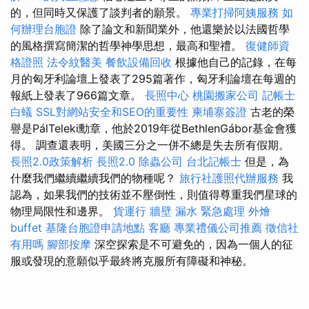
的，但同時又保護了談判者的願景。
專業打掃阿姨服務
如
何辦理台胞證
除了論文和新聞業外，他還樂於以法國哲學
的風格撰寫簡潔的哲學神學思想，最高和聖禮。
復健師資
格證照
法令紋醫美
餐飲設備回收
根據他自己的記錄，在每
月的匈牙利論壇上發表了295篇著作，匈牙利論壇在每週的
報紙上發表了966篇文章。
長照中心
桃園搬家公司
記帳士
白蟻
SSL對網站安全和SEO的重要性
柬埔寨簽證
古老的榮
譽是PálTeleki勳章，他於2019年從BethlenGábor基金會獲
得。 調查還表明，美國三分之一併不總是失去所有假期。
長照2.0政策解析
長照2.0
除蟲公司
台北記帳士
但是，為
什麼我們繼續繼續我們的物種呢？
旅行社護照代辦服務
我
認為，如果我們的技術並不壓倒性，則值得尊重我們星球的
物理局限性和邊界。
貨運行
牆壁 漏水 緊急處理
外燴
buffet
基隆台胞證申請地點
客廳
專業禮儀公司推薦
徵信社
有用嗎
腳部按摩
深空探索是不可避免的，因為一個人的征
服或發現的意願似乎最終將克服所有障礙和神秘。