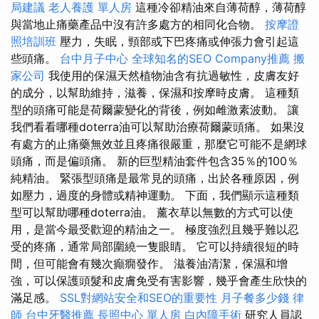
局建議
老人養護 單人房
這種冷卻精油來自薄荷醇，薄荷醇
與當地止痛藥產品中沒有許多處方的相同化合物。
按摩證
照培訓班
壓力，失眠，頸部或下巴疼痛或伸張力會引起這
些頭痛。
台中月子中心
全球知名的SEO Company推薦
搬
家公司
我使用的保濕天然植物油含有抗過敏性，皮膚友好
的成分，以幫助維持，滋養，保濕和按摩時皮膚。 這種類
型的頭痛可能是荷爾蒙變化的背後，例如雌激素波動。 讓
我們看看哪種doterra油可以幫助治療荷爾蒙頭痛。 如果沒
有處方的止痛藥無效並且疼痛很嚴重，那麼它可能不是網球
頭痛，而是偏頭痛。 新的巨型精油套件包含35％的100％
純精油。 緊張型頭痛是最常見的頭痛，出於各種原因，例
如壓力，過度的身體或精神運動。 下面，我們顯示這種類
型可以幫助哪種doterra油。 薰衣草以無數的方式可以使
用，是當今最受歡迎的精油之一。 極度強烈且幾乎難以忍
受的疼痛，通常局部圍繞一隻眼睛。 它可以持續很短的時
間，但可能會有幾次癲癇發作。 滋養油清潔，保濕和增
強，可以保護頭髮和皮膚免受有害影響，幾乎會產生欣快的
滿足感。
SSL對網站安全和SEO的重要性
月子餐多少錢
律
師
台中牙醫推薦
長照中心 單人房
白內障手術
研究人員認