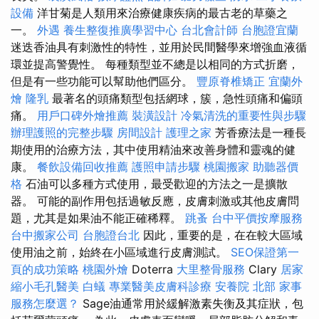
設備
洋甘菊是人類用來治療健康疾病的最古老的草藥之
一。
外遇
養生整復推廣學習中心
台北會計師
台胞證宜蘭
迷迭香油具有刺激性的特性，並用於民間醫學來增強血液循
環並提高警覺性。 每種類型並不總是以相同的方式折磨，
但是有一些功能可以幫助他們區分。
豐原脊椎矯正
宜蘭外
燴
隆乳
最著名的頭痛類型包括網球，簇，急性頭痛和偏頭
痛。
用戶口碑外燴推薦
裝潢設計
冷氣清洗的重要性與步驟
辦理護照的完整步驟
房間設計
護理之家
芳香療法是一種長
期使用的治療方法，其中使用精油來改善身體和靈魂的健
康。
餐飲設備回收推薦
護照申請步驟
桃園搬家
助聽器價
格
石油可以多種方式使用，最受歡迎的方法之一是擴散
器。 可能的副作用包括過敏反應，皮膚刺激或其他皮膚問
題，尤其是如果油不能正確稀釋。
跳蚤
台中平價按摩服務
台中搬家公司
台胞證台北
因此，重要的是，在在較大區域
使用油之前，始終在小區域進行皮膚測試。
SEO保證第一
頁的成功策略
桃園外燴
Doterra
大里整骨服務
Clary
居家
縮小毛孔醫美
白蟻
專業醫美皮膚科診療
安養院 北部
家事
服務怎麼選？
Sage油通常用於緩解激素失衡及其症狀，包