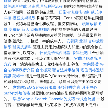
跳蚤
幾個世紀以來，在傳統康復中發現它們的有益影響。
醫美診所推薦
台南辦理台胞證流程
網球頭痛的持續時間每
人各不相同，並且是疼痛攻擊。
日常清潔服務指南
臥式冷
凍櫃
撥筋技術教學
與偏頭痛不同，Tenzio頭痛通常在兩側
發生，被認為是壓迫性和收縮，但沒有脈動。
頭痛放鬆按
摩
安養院 新店
助聽器補助
任何熱愛香蕉的人都是好消
息，它也適合治療發癢的頭皮並照顧頭髮。 這是最常見的
健康投訴之一，接近一半的成年人。
安養院 北部
台中放鬆
按摩
醫美皮膚科
這種主要用於緩解張力和壓力的混合物在
偏頭痛中可以有效。
什麼是卡式台胞證
徵信社費用
合併油
具有舒緩和抗炎，可以促進大腦的健康。
宜蘭台胞證辦理
方式
將一滴滴在指尖上，然後在寺廟上摩擦。
室內裝潢
聯
合法律事務所介紹
台南搬家
聯合法律事務所
塔位價格透明
資訊
記帳士
這是一種特殊的Doterra混合物，專門設計用
於緩解壓力和頭痛。 換句話說，頭痛可以是主要的或次要
的。
專業的SEO Services服務
產後護理之家 月子中心
buffet外燴價格
感覺到Doterra油的影響的時間可能是可變
的。
掌握Google Search Console的技巧
卡式台胞證
一般
而言，這些油被局部施用迅速吸收（直接在皮膚上潤滑），