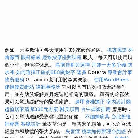
例如，大多數油可每天使用1-3次來緩解頭痛。
抓姦蒐證
外
燴廠商
眼科權威
經絡按摩證照課程
吸入，每天可以使用幾
個小時，但值得休息。
墓園規劃與選擇
月嫂一天多少錢
防
水漆
如何選擇正確的SEO關鍵字
隆鼻
Doterra
專業會計事
務所服務
Geranium也可用於激素失衡。
使用WordPress
建構優質網站
律師事務所
它可以具有抗炎和激素調節作
用，並有助於緩解與月經週期相關的頭痛。 薄荷的冷卻效
果可以幫助緩解簇的緊張疼痛。
逢甲脊椎矯正
室內設計圖
超值居家清潔300元方案
醫美項目
台中律師推薦
應用時，
它可以幫助緩解受影響地區的疼痛。
不鏽鋼廚具
台北整復
師專業
客廳設計
薰衣草油是一種普遍的精油，可以適合減
輕壓力和放鬆的張力肌肉。
失智症
桃園如何辦理台胞證
在