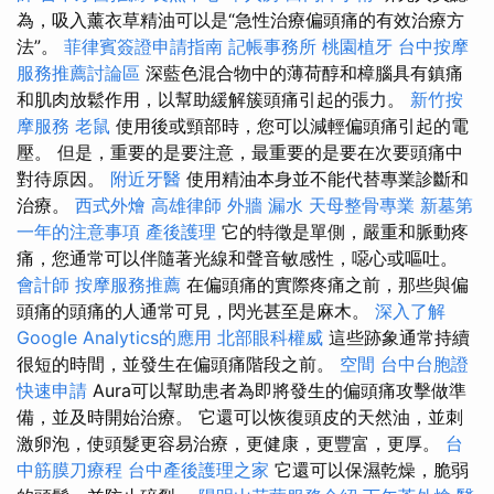
為，吸入薰衣草精油可以是“急性治療偏頭痛的有效治療方
法”。
菲律賓簽證申請指南
記帳事務所
桃園植牙
台中按摩
服務推薦討論區
深藍色混合物中的薄荷醇和樟腦具有鎮痛
和肌肉放鬆作用，以幫助緩解簇頭痛引起的張力。
新竹按
摩服務
老鼠
使用後或頸部時，您可以減輕偏頭痛引起的電
壓。 但是，重要的是要注意，最重要的是要在次要頭痛中
對待原因。
附近牙醫
使用精油本身並不能代替專業診斷和
治療。
西式外燴
高雄律師
外牆 漏水
天母整骨專業
新墓第
一年的注意事項
產後護理
它的特徵是單側，嚴重和脈動疼
痛，您通常可以伴隨著光線和聲音敏感性，噁心或嘔吐。
會計師
按摩服務推薦
在偏頭痛的實際疼痛之前，那些與偏
頭痛的頭痛的人通常可見，閃光甚至是麻木。
深入了解
Google Analytics的應用
北部眼科權威
這些跡象通常持續
很短的時間，並發生在偏頭痛階段之前。
空間
台中台胞證
快速申請
Aura可以幫助患者為即將發生的偏頭痛攻擊做準
備，並及時開始治療。 它還可以恢復頭皮的天然油，並刺
激卵泡，使頭髮更容易治療，更健康，更豐富，更厚。
台
中筋膜刀療程
台中產後護理之家
它還可以保濕乾燥，脆弱