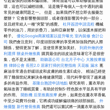
引起緊張的頭痛和偏頭痛。 薄荷油還可以幫助修復血液循
環，這也可以減輕頭痛。 這是幾乎每個人一生中遇到的最
常見的健康問題之一。 但是，如果我們不想立即去服藥怎
麼辦？ 它會影響整個頭部，或者僅僅影響其中的一部分，
並且經常給人一種“夾緊”的感覺。
杜拜簽證申請流程
機械
零件的油刀，用於折疊刀，油和亞麻射擊，以保護木握把和
椅子。
優化Google商家檔案以提升曝光
室內裝修
會計公
司
我們會注意到，印度頭部按摩的享受將加強我們的人際
關係，變得更加了解，並使世界更加美好。
到府外燴的便
利選擇
辦桌外燴推薦
購買最佳的頭皮油意味著它不是很密
集，也不是太液體。
助聽器公司
台北月子中心
大雅按摩服
務
律師公會
長照2.0
居家打掃的完整指南
天花板 漏水
蓖
麻油非常適合舒緩頭皮和皮膚的維生素E成分。 精油已經使
用了幾個世紀來解決各種健康問題，現代科學發現了越來越
多的有益作用。
基隆台胞證申請地點
研究表明，薰衣草的
氣味改善了睡眠質量，有助於控制5-羥色胺水平並具有平靜
的作用。
開飲機
后里推薦按摩
此外，如果您在薰衣草香氣
中至少花費15分鐘，它將成功緩解偏頭痛的頭部抽筋。
外
燴擺盤
新竹整骨推薦
我們還可以嘗試將一滴薰衣草油添加