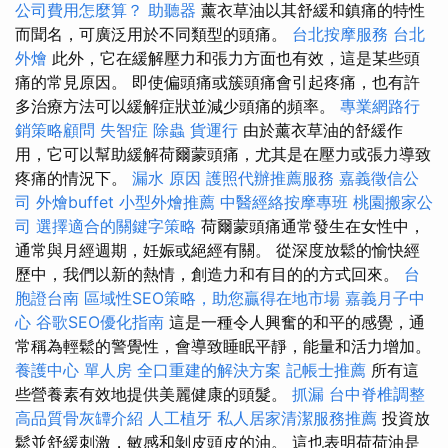
公司費用怎麼算？
助聽器
薰衣草油以其舒緩和鎮痛的特性
而聞名，可廣泛用於不同類型的頭痛。
台北按摩服務
台北
外燴
此外，它在緩解壓力和張力方面也有效，這是某些頭
痛的常見原因。 即使偏頭痛或簇頭痛會引起疼痛，也有許
多治療方法可以緩解症狀並減少頭痛的頻率。
專業網路行
銷策略顧問
失智症
除蟲
貨運行
由於薰衣草油的舒緩作
用，它可以幫助緩解荷爾蒙頭痛，尤其是在壓力或張力導致
疼痛的情況下。
漏水 原因
護照代辦推薦服務
嘉義徵信公
司
外燴buffet
小型外燴推薦
中醫經絡按摩專班
桃園搬家公
司
選擇適合的關鍵字策略
荷爾蒙頭痛通常發生在女性中，
通常與月經週期，妊娠或絕經有關。 從深度放鬆的愉快經
歷中，我們以新的熱情，創造力和有目的的方式回來。
台
胞證台南
區域性SEO策略，助您贏得在地市場
嘉義月子中
心
谷歌SEO優化指南
這是一種令人興奮的和平的感覺，通
常稱為輕鬆的警覺性，會導致睡眠平靜，能量和活力增加。
養護中心 單人房
全口重建的解決方案
記帳士推薦
所有這
些營養素有效地提供美麗健康的頭髮。
抓漏
台中脊椎調整
高品質骨灰罈介紹
人工植牙
私人居家清潔服務推薦
投資放
鬆並舒緩刺激，敏感和剝皮頭皮的油。 這也表明荷荷油是