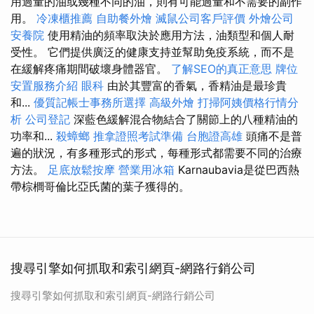
用過量的油或幾種不同的油，則有可能過量和不需要的副作
用。
冷凍櫃推薦
自助餐外燴
滅鼠公司客戶評價
外燴公司
安養院
使用精油的頻率取決於應用方法，油類型和個人耐
受性。 它們提供廣泛的健康支持並幫助免疫系統，而不是
在緩解疼痛期間破壞身體器官。
了解SEO的真正意思
牌位
安置服務介紹
眼科
由於其豐富的香氣，香精油是最珍貴
和...
優質記帳士事務所選擇
高級外燴
打掃阿姨價格行情分
析
公司登記
深藍色緩解混合物結合了關節上的八種精油的
功率和...
殺蟑螂
推拿證照考試準備
台胞證高雄
頭痛不是普
遍的狀況，有多種形式的形式，每種形式都需要不同的治療
方法。
足底放鬆按摩
營業用冰箱
Karnaubavia是從巴西熱
帶棕櫚哥倫比亞氏菌的葉子獲得的。
搜尋引擎如何抓取和索引網頁-網路行銷公司
搜尋引擎如何抓取和索引網頁-網路行銷公司