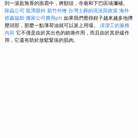
到一湯匙無香的面霜中，將額頭，寺廟和下巴區域彌補。
除蟲公司
龍潭眼科
新竹外燴
台灣土葬的現況與政策
海外
抓姦協助
搬家公司費用ptt
如果我們覺得鉗子越來越多地擠
壓頭部，那麼一點薄荷油就可以派上用場。
清潔工的服務
內容
它不僅是由於其出色的鎮痛作用，而且由於其舒緩作
用，它還有助於放鬆緊張的肌肉。