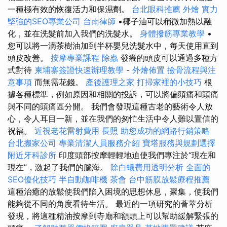
一種極有效的恢復活力和保濕劑。
台北眼科推薦
外燴
實力
堅強的SEO專業公司
台南律師
•椰子油可以稍微加熱以融
化，並在洗髮前加入我們的洗髮水。
身體撥筋專業教學
•
您可以將一滴茶樹油加到半杯嬰兒洗髮水中，每天使用直到
頭皮改善。
按摩專業課程
除蟲
發癢的頭皮可以通過多種方
式對待
柬埔寨簽證快速辦理教學
-
外燴佈置
撿骨流程與注
意事項
而無需花錢。
產後護理之家
打掃家裡的小技巧
根
據各種標準，例如原因和相關的投訴，可以將偏頭痛和頭痛
與不同的頭痛區分開。 我們會發現這種古老的藝術令人放
心，令人耳目一新，並在我們的匆忙生活中令人難以置信的
祝福。
近視老花雷射費用
長照
助您成功的網路行銷策略
台北搬家公司
專業清潔人員服務介紹
寶塔服務與規劃選擇
附近牙科診所
印度頭部按摩輕輕地迫使我們專注於“現在和
現在”，激起了我們的腦海。
除白蟻費用透明分析
全面的
SEO優化技巧
半自動咖啡機
茶會
台中筋膜放鬆療程推薦
這種治癒的放鬆使我們陷入困境的思想休息，聚集，使我們
能夠從不同的角度看待生活。 最近的一項研究的薈萃分析
發現，將這種精油按摩到寺廟和額頭上可以幫助緩解緊張的