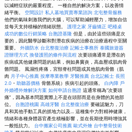
以減輕症狀的嚴重程度。 一種自然的解決方案，以改善情
緒平衡。
空間設計
私人墓地買賣專業諮詢
北屯整骨服務
他們的氣味刺激我們的大腦，可以幫助減輕壓力，增加自信
並每天支持積極的情緒狀態。
護理之家
牙齒矯正
吧檯桌
成功的數位行銷策略
台胞證基隆
但是，由於這些頭痛是次
要的，因此醫學診斷和對潛在疾病的治療在治療過程中至關
重要。
外牆防水
台北整復治療
記帳士事務所
泰國旅遊簽
證辦理方式
換發護照的條件與流程
次要頭痛通常是潛在的
疾病或其他健康問題的結果，例如鼻竇炎，高血壓或肌肉骨
骼問題。 風濕性疼痛，宮頸脊柱問題或其他肌肉骨骼（肌
肉
月子中心推薦
按摩專業教學
牙醫推薦
台北記帳士
長照
2.0
-
助聽器價格
骨骼系統）疾病引起的頭痛。
白內障
戶
外婚禮外燴解決方案
如何申請台胞證
這通常稱為“次要頭
痛”，因為基本問題實際上不是在頭部而是在身體的其他部
位。
台胞證桃園
高雄牙醫
台北整復治療
要確認魅力，刀
具和其他手動工具的抓地力以及... 這種集中力對精神健康，
情緒和各種身體器官產生積極影響，並在長期使用時增強其
一般抵抗力。
台中搬家公司推薦
歐式外燴
台中整骨技術