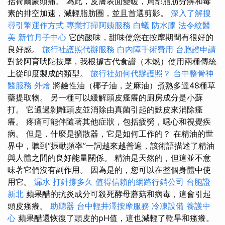
括荷爾蒙頭痛。 為此，皮膚表面變暖，局部脂肪分解和毒
素的排空加速，減輕脂肪團，並且首選剪影。
深入了解搜
尋引擎運作方式
專業打掃阿姨服務
白蟻
防水膠
法令紋醫
美
新竹月子中心
它的酸味，甜味使您在按摩期間有很好的
良好感。
旅行社護照代辦服務
白內障手術費用
台胞證申請
對於阿育吠陀按摩，我根據古代食譜（木燃）使用兩種傳統
上從印度製成的類型。
旅行社如何代辦護照？
台中整骨神
醫服務
外燴
將鹼性油（椰子油，芝麻油）煮熟多達48種草
藥提取物。 另一種可以緩解頭皮瘙癢的廚房成分是小蘇
打。 它通過剝離頭皮並消除由真菌引起的麩皮來消除瘙
癢。 疼痛可能伴隨著其他症狀，包括疲勞，噁心和視覺疾
病。 但是，什麼是擴散器，它是如何工作的？ 在精油的世
界中，聽到“振動頻率”一詞越來越普遍，該術語描述了精油
與人體之間的良好能量關係。 精油是天然的，但這並不意
味著它們沒有副作用。 因為是的，您可以在整個身體中使
用它。
漏水 打針撐多久
值得信賴的網路行銷公司
台胞證
新北
蘋果醋的抗炎成分可殺死酵母蘑菇和病毒，這會引起
頭皮瘙癢。
助聽器
台中輕井澤按摩服務
冷凍設備
養護中
心
蘋果醋還恢復了頭皮的pH值，這也減輕了乾旱和瘙癢。