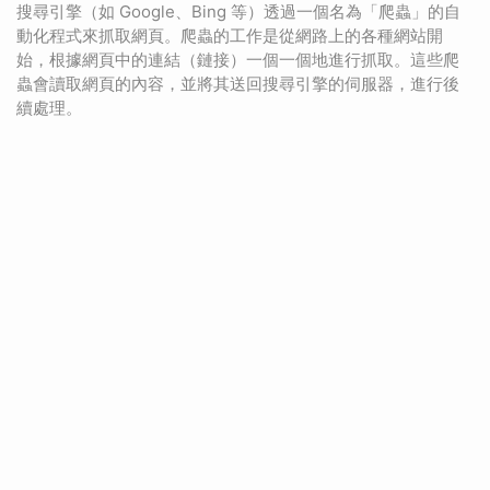
搜尋引擎（如 Google、Bing 等）透過一個名為「爬蟲」的自
動化程式來抓取網頁。爬蟲的工作是從網路上的各種網站開
始，根據網頁中的連結（鏈接）一個一個地進行抓取。這些爬
蟲會讀取網頁的內容，並將其送回搜尋引擎的伺服器，進行後
續處理。