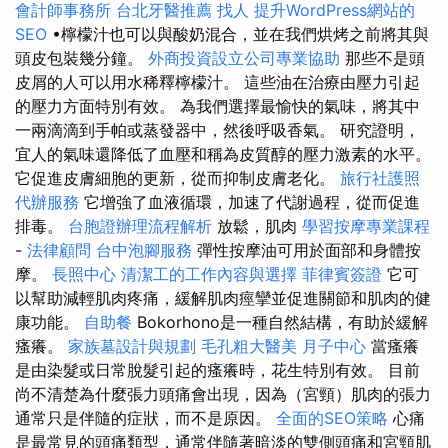
會計師事務所
台北牙醫推薦
找人
提升WordPress網站的
SEO
•檸檬汁也可以與酸奶混合，並在我們烘烤之前將其與
頭皮包裝幾分鐘。
外商投資設立公司專業協助
那些不是頭
皮屑的人可以用水稀釋檸檬汁。 這些油在治療由壓力引起
的壓力方面特別有效。 為我們選擇最愉快的氣味，將其中
一兩滴滴到手帕或蒸發器中，然後呼吸香氣。 研究證明，
宜人的氣味還降低了血壓和稱為皮質醇的壓力激素的水平。
它促進皮膚細胞的更新，從而抑制皮膚老化。
旅行社護照
代辦服務
它增強了血液循環，加速了代謝過程，從而促進
排毒。
台胞證辦理流程解析
放鬆，肌肉
學習按摩專業課程
-
法律顧問
台中泡腳服務
彈性按摩油可用於面部和身體按
摩。
長照中心
清潔工的工作內容與選擇
菲律賓簽證
它可
以幫助減輕肌肉疼痛，緩解肌肉痙攣並促進關節和肌肉的健
康功能。
自助餐
Bokorhono是一種自然結構，有助於緩解
瘙癢。
家族墓設計與規劃
毛孔粗大醫美
月子中心
當瘙癢
是由染髮或日常脫髮引起的瘙癢時，花生特別有效。 目前
尚不清楚為什麼張力頭痛會出現，因為（宮頸）肌肉的張力
通常只是伴隨的症狀，而不是原因。
全面的SEO策略
心痛
是最常見的頭痛類型，通常伴隨著暗淡的雙側頭痛和宮頸肌