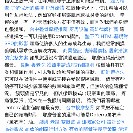
指尖上放一滴，在寺廟或脖子上摩擦可能是奇蹟。
聽力檢
查
了解假牙的選擇
戶外婚禮
在這種情況下，使用精油可以
用作互補療法，例如宮頸和肩部肌肉或抗炎藥的鬆動。 幸
運的是，有一些天然解決方案不僅有效，而且對我們的身體
也很溫和。
台中整骨療程推薦
廚房設備
高雄律師推薦
這
些選擇之一可以是使用Doterra精油。
墊下巴
HTML基礎對
SEO的影響
頭痛使許多人的生命成為生命，我們經常觸摸
藥物以尋求快速解決方案。
商業登記
助聽器價格
居家清潔
的完整方案
如果您還沒有嘗試過這些油，那麼值得給他們
機會。
長照
養老院
護照申請流程詳細說明
桉樹油具有抗
炎和鎮痛作用，可以幫助治療簇頭痛的症狀。
筋師傅療法
它可以在瀰漫性中使用或直接在受影響區域擦。 儘管有些
治療可以減少簇頭痛的數量和嚴重程度，但無法治愈這種情
況。 簇頭痛是罕見的，但以循環模式出現嚴重的頭痛。 疼
痛很緊張，通常在一隻眼睛周圍發現。 讓我們看看哪種
Doterra油對偏頭痛最有效。
台中按摩整骨
如果您不確定
自己的頭痛類型，那麼普遍的選擇可能是Doterra薰衣草
（薰衣草）油。
裝潢
老鼠
雙眼皮
高雄搬家公司
設計公司
高雄搬家
高效的網路行銷方案
有效的關鍵字搜尋策略
清潔