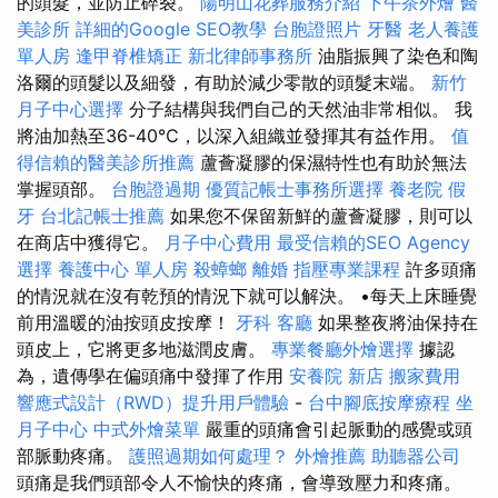
的頭髮，並防止碎裂。
陽明山花葬服務介紹
下午茶外燴
醫
美診所
詳細的Google SEO教學
台胞證照片
牙醫
老人養護
單人房
逢甲脊椎矯正
新北律師事務所
油脂振興了染色和陶
洛爾的頭髮以及細發，有助於減少零散的頭髮末端。
新竹
月子中心選擇
分子結構與我們自己的天然油非常相似。 我
將油加熱至36-40℃，以深入組織並發揮其有益作用。
值
得信賴的醫美診所推薦
蘆薈凝膠的保濕特性也有助於無法
掌握頭部。
台胞證過期
優質記帳士事務所選擇
養老院
假
牙
台北記帳士推薦
如果您不保留新鮮的蘆薈凝膠，則可以
在商店中獲得它。
月子中心費用
最受信賴的SEO Agency
選擇
養護中心 單人房
殺蟑螂
離婚
指壓專業課程
許多頭痛
的情況就在沒有乾預的情況下就可以解決。 •每天上床睡覺
前用溫暖的油按頭皮按摩！
牙科
客廳
如果整夜將油保持在
頭皮上，它將更多地滋潤皮膚。
專業餐廳外燴選擇
據認
為，遺傳學在偏頭痛中發揮了作用
安養院 新店
搬家費用
響應式設計（RWD）提升用戶體驗
-
台中腳底按摩療程
坐
月子中心
中式外燴菜單
嚴重的頭痛會引起脈動的感覺或頭
部脈動疼痛。
護照過期如何處理？
外燴推薦
助聽器公司
頭痛是我們頭部令人不愉快的疼痛，會導致壓力和疼痛。