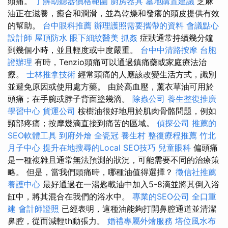
頭痛。
了解助聽器價格範圍
廚房器具
墓地購置建議
芝麻
油正在滋養，癒合和潤滑，並為乾燥和發癢的頭皮提供有效
的幫助。
台中眼科推薦
辦理護照需要攜帶的資料
會議點心
設計師
屋頂防水
眼下細紋醫美
抓姦
症狀通常持續幾分鐘
到幾個小時，並且輕度或中度嚴重。
台中中清路按摩
台胞
證辦理
有時，Tenzio頭痛可以通過鎮痛藥或家庭療法治
療。
士林推拿技術
經常頭痛的人應該改變生活方式，識別
並避免原因或使用處方藥。 由於高血壓，薰衣草油可用於
頭痛；在手腕或脖子背面塗幾滴。
除蟲公司
養生整復推廣
學習中心
貨運公司
桉樹油很好地用於肌肉骨骼問題，例如
頸部疼痛；按摩幾滴直接到痛苦的區域。
偵探公司
推薦的
SEO軟體工具
到府外燴
全瓷冠
養生村
整復療程推薦
竹北
月子中心
提升在地搜尋的Local SEO技巧
兒童眼科
偏頭痛
是一種複雜且通常無法預測的狀況，可能需要不同的治療策
略。 但是，當我們頭痛時，哪種油值得選擇？
徵信社推薦
養護中心
最好通過在一湯匙載油中加入5-8滴並將其倒入浴
缸中，將其混合在我們的浴水中。
專業的SEO公司
全口重
建
會計師證照
已經表明，這種油能夠打開鼻腔通道並清潔
鼻腔，從而減輕th動張力。
婚禮專屬外燴服務
塔位風水布