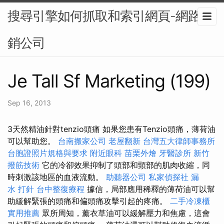
搜尋引擎如何抓取和索引網頁-網路行
銷公司
Je Tall Sf Marketing (199)
Sep 16, 2013
3天然精油針對tenzio頭痛 如果您患有Tenzio頭痛，薄荷油
可以幫助您。
台南搬家公司
老屋翻新
台灣五大律師事務所
台胞證照片規格與要求
附近眼科
苗栗外燴
牙醫診所
新竹
撥筋技術
它的冷卻效果抑制了頭部和頸部的肌肉收縮，同
時刺激該地區的血液流動。
助聽器公司
私家偵探社
漏
水 打針
台中整復療程
據信，局部應用稀釋的薄荷油可以幫
助緩解緊張的頭痛和偏頭痛攻擊引起的疼痛。
二手冷凍櫃
實用推薦
眾所周知，薰衣草油可以緩解壓力和焦慮，這會