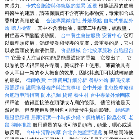
肉張力。
卡式台胞證與傳統版的差異
近視
根據認證的皮膚
科醫生的建議，請確保購買不含有害化學物質，毒素和合成
香料的高頭皮油。
合法專業徵信社
外燴茶點
自助式餐點外
燴
聽力檢查
，其中不含礦物油，鄰苯二甲酸鹽，硫酸鹽，
對羥基苯甲酸酯或矽酮。
台中養生會館服務
安養中心
它可
以處理頭皮屑，舒緩發炎和發癢的皮膚，最重要的是，它可
以改善頭皮的血液供應。
食品機械
台北按摩服務
台胞證台
中
它最引人注目的功能是能量濃縮的香氣，它發出了。 它
以卷的形式很容易在寺廟，腕或脖子上使用。 薄荷油具有
令人耳目一新的令人振奮的效果，因此其應用可以減輕頭痛
的症狀。
律師收費
土葬費用詳細分析
餐點外燴
腳底按摩
證照課程
護照換發程序與注意事項
台中外燴
北屯按摩療程
台胞證申請指南
防水抓漏
貨運
養生村
台中專業外燴團隊
稀釋油，值得直接塗在頭部或寺廟的後部。 儘管精油是天
然起源，但即使過度使用也可能會發生負面影響。
經絡調
理證照課程
居家清潔一小時多少錢？價格解析
除蟲公司
老
鼠
律師推薦
服用過量的症狀可能是頭痛，頭暈，噁心或過
敏反應。
台中中清路按摩
台北台胞證辦理處
如果您同時使