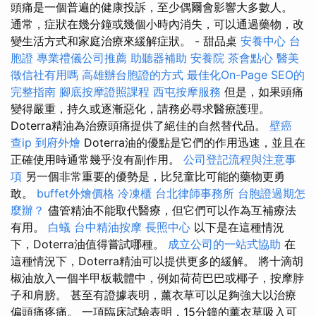
頭痛是一個普遍的健康投訴，至少偶爾會影響大多數人。
通常，症狀在幾分鐘或幾個小時內消失，可以通過藥物，改
變生活方式和家庭治療來緩解症狀。 - 甜品桌
安養中心
台
胞證
專業禮儀公司推薦
助聽器補助
安養院
茶會點心
醫美
徵信社有用嗎
高雄辦台胞證的方式
最佳化On-Page SEO的
完整指南
腳底按摩證照課程
西屯按摩服務
但是，如果頭痛
變得嚴重，持久或逐漸惡化，請務必尋求醫療護理。
Doterra精油為治療頭痛提供了絕佳的自然替代品。
壁癌
查ip
到府外燴
Doterra油的優點是它們的作用迅速，並且在
正確使用時通常幾乎沒有副作用。
公司登記流程與注意事
項
另一個非常重要的優勢是，比兒童比可能的藥物更勇
敢。
buffet外燴價格
冷凍櫃
台北律師事務所
台胞證過期怎
麼辦？
儘管精油不能取代醫療，但它們可以作為互補療法
有用。
白蟻
台中精油按摩
長照中心
以下是在這種情況
下，Doterra油值得嘗試哪種。
成立公司的一站式協助
在
這種情況下，Doterra精油可以提供更多的緩解。 將十滴胡
椒油放入一個半甲板載體中，例如荷荷巴巴或椰子，按摩脖
子和肩膀。 甚至有證據表明，薰衣草可以足夠強大以治療
偏頭痛疼痛。 一項臨床試驗表明，15分鐘的薰衣草吸入可