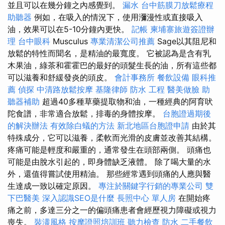
並且可以在幾分鐘之內感覺到。
漏水
台中筋膜刀放鬆療程
助聽器
例如，在吸入的情況下，使用瀰漫性或直接吸入
油，效果可以在5-10分鐘內更快。
記帳
柬埔寨旅遊簽證辦
理
台中眼科
Musculus
專業清潔公司推薦
Sage以其阻尼和
放鬆的特性而聞名，是精油的最寬度。 它被認為是含有乳
木果油，綠茶和霍霍巴的最好的頭髮生長的油，所有這些都
可以滋養和舒緩發炎的頭皮。
會計事務所
餐飲設備
眼科推
薦
偵探
中清路放鬆按摩
基隆律師
防水 工程
醫美做臉
助
聽器補助
超過40多種草藥提取物和油，一種經典的阿育吠
陀食譜，非常適合放鬆，排毒的身體按摩。
台胞證過期後
的解決辦法
有效除白蟻的方法
新北地區台胞證申請
由於其
特殊成分，它可以滋養，柔軟而光滑的皮膚並改善其結構。
疼痛可能是輕度和嚴重的，通常發生在頭部兩側。 頭痛也
可能是由脫水引起的，即身體缺乏液體。 除了喝大量的水
外，還值得嘗試使用精油。 那些經常遇到頭痛的人應與醫
生達成一致以確定原因。
專注於關鍵字行銷的專業公司
雙
下巴醫美
深入認識SEO是什麼
長照中心 單人房
在開始疼
痛之前，多達三分之一的偏頭痛患者會經歷視力障礙或視力
喪失。
裝潢風格
按摩證照培訓班
聽力檢查
防水
二手餐飲